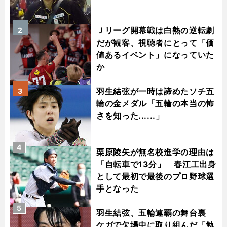
Ｊリーグ開幕戦は白熱の逆転劇
2
だが観客、視聴者にとって「価
値あるイベント」になっていた
か
羽生結弦が一時は諦めたソチ五
3
輪の金メダル「五輪の本当の怖
さを知った......」
4
栗原陵矢が無名校進学の理由は
「自転車で13分」 春江工出身
として最初で最後のプロ野球選
手となった
5
羽生結弦、五輪連覇の舞台裏
ケガで欠場中に取り組んだ「勉