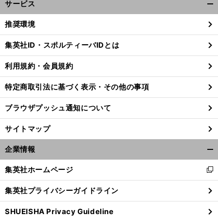
サービス
開
く/
推奨環境
閉
じ
集英社ID・スポルティーバIDとは
る
利用規約・会員規約
特定商取引法に基づく表示・その他の事項
ブラウザプッシュ通知について
サイトマップ
企業情報
開
く/
集英社ホームページ
新
閉
し
前
じ
へ
集英社プライバシーガイドライン
い
る
ウ
SHUEISHA Privacy Guideline
ィ