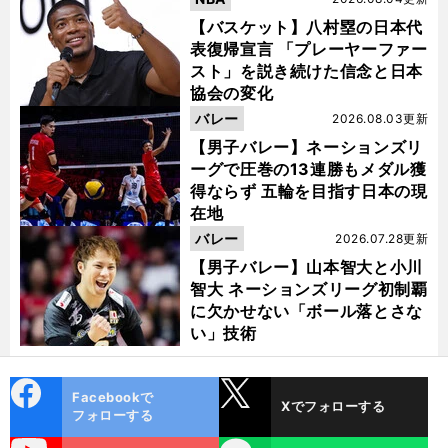
【バスケット】八村塁の日本代
表復帰宣言 「プレーヤーファー
スト」を説き続けた信念と日本
協会の変化
バレー
2026.08.03更新
【男子バレー】ネーションズリ
ーグで圧巻の13連勝もメダル獲
得ならず 五輪を目指す日本の現
在地
バレー
2026.07.28更新
【男子バレー】山本智大と小川
智大 ネーションズリーグ初制覇
に欠かせない「ボール落とさな
い」技術
cebo
X
Facebookで
Xでフォローする
ok
フォローする