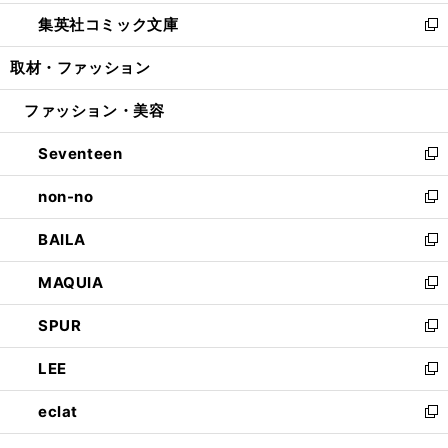
開
ウ
ン
ウ
し
集英社コミック文庫
く
で
ド
ィ
い
新
開
ウ
ン
ウ
し
取材・ファッション
く
で
ド
ィ
い
開
ウ
ン
ウ
ファッション・美容
く
で
ド
ィ
開
ウ
ン
Seventeen
く
で
ド
新
開
ウ
し
non-no
く
で
い
新
開
ウ
し
BAILA
く
ィ
い
新
ン
ウ
し
MAQUIA
ド
ィ
い
新
ウ
ン
ウ
し
SPUR
で
ド
ィ
い
新
開
ウ
ン
ウ
し
LEE
く
で
ド
ィ
い
新
開
ウ
ン
ウ
し
eclat
く
で
ド
ィ
い
新
開
ウ
ン
ウ
し