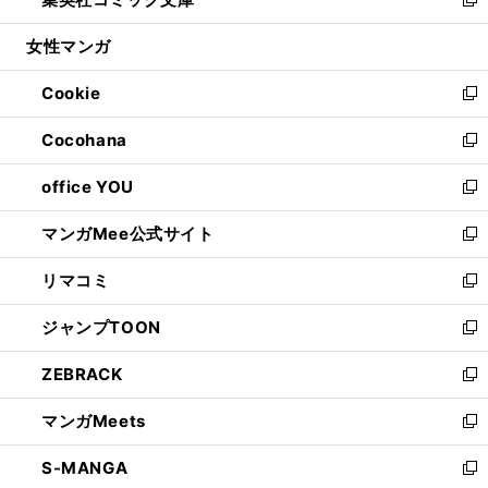
ド
ィ
い
新
開
ウ
ン
ウ
し
女性マンガ
く
で
ド
ィ
い
開
ウ
ン
ウ
Cookie
く
で
ド
ィ
新
開
ウ
ン
し
Cocohana
く
で
ド
い
新
開
ウ
ウ
し
office YOU
く
で
ィ
い
新
開
ン
ウ
し
マンガMee公式サイト
く
ド
ィ
い
新
ウ
ン
ウ
し
リマコミ
で
ド
ィ
い
新
開
ウ
ン
ウ
し
ジャンプTOON
く
で
ド
ィ
い
新
開
ウ
ン
ウ
し
ZEBRACK
く
で
ド
ィ
い
新
開
ウ
ン
ウ
し
マンガMeets
く
で
ド
ィ
い
新
開
ウ
ン
ウ
し
S-MANGA
く
で
ド
ィ
い
新