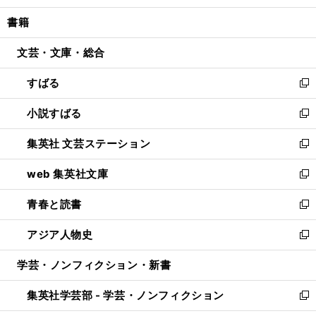
開
ウ
ン
ウ
し
書籍
く
で
ド
ィ
い
開
ウ
ン
ウ
文芸・文庫・総合
く
で
ド
ィ
開
ウ
ン
すばる
く
で
ド
新
開
ウ
し
小説すばる
く
で
い
新
開
ウ
し
集英社 文芸ステーション
く
ィ
い
新
ン
ウ
し
web 集英社文庫
ド
ィ
い
新
ウ
ン
ウ
し
青春と読書
で
ド
ィ
い
新
開
ウ
ン
ウ
し
アジア人物史
く
で
ド
ィ
い
新
開
ウ
ン
ウ
し
学芸・ノンフィクション・新書
く
で
ド
ィ
い
開
ウ
ン
ウ
集英社学芸部 - 学芸・ノンフィクション
く
で
ド
ィ
新
開
ウ
ン
し