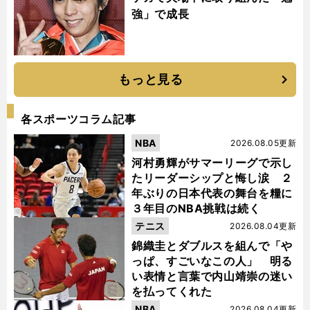
強」で成長
もっと見る
各スポーツコラム記事
NBA
2026.08.05更新
河村勇輝がサマーリーグで示し
たリーダーシップと悔し涙 ２
年ぶりの日本代表の舞台を糧に
３年目のNBA挑戦は続く
テニス
2026.08.04更新
錦織圭とダブルスを組んで「や
っぱ、すごいなこの人」 明る
い表情と言葉で内山靖崇の迷い
を払ってくれた
NBA
2026.08.04更新