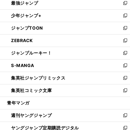
最強ジャンプ
ド
ィ
い
新
ウ
ン
ウ
し
少年ジャンプ+
で
ド
ィ
い
新
開
ウ
ン
ウ
し
ジャンプTOON
く
で
ド
ィ
い
新
開
ウ
ン
ウ
し
ZEBRACK
く
で
ド
ィ
い
新
開
ウ
ン
ウ
し
ジャンプルーキー！
く
で
ド
ィ
い
新
開
ウ
ン
ウ
し
S-MANGA
く
で
ド
ィ
い
新
開
ウ
ン
ウ
し
集英社ジャンプリミックス
く
で
ド
ィ
い
新
開
ウ
ン
ウ
し
集英社コミック文庫
く
で
ド
ィ
い
新
開
ウ
ン
ウ
し
青年マンガ
く
で
ド
ィ
い
開
ウ
ン
ウ
週刊ヤングジャンプ
く
で
ド
ィ
新
開
ウ
ン
し
ヤングジャンプ定期購読デジタル
く
で
ド
い
新