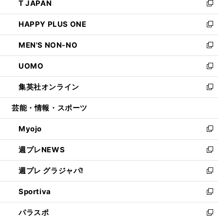
T JAPAN
く
で
ド
ィ
い
新
開
ウ
ン
ウ
し
HAPPY PLUS ONE
く
で
ド
ィ
い
新
開
ウ
ン
ウ
し
MEN'S NON-NO
く
で
ド
ィ
い
新
開
ウ
ン
ウ
し
UOMO
く
で
ド
ィ
い
新
開
ウ
ン
ウ
し
集英社オンライン
く
で
ド
ィ
い
新
開
ウ
ン
ウ
し
芸能・情報・スポーツ
く
で
ド
ィ
い
開
ウ
ン
ウ
Myojo
く
で
ド
ィ
新
開
ウ
ン
し
週プレNEWS
く
で
ド
い
新
開
ウ
ウ
し
週プレ グラジャパ!
く
で
ィ
い
新
開
ン
ウ
し
Sportiva
く
ド
ィ
い
新
ウ
ン
ウ
し
パラスポ
で
ド
ィ
い
新