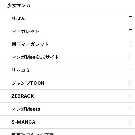
少女マンガ
く
で
ド
ィ
い
開
ウ
ン
ウ
りぼん
く
で
ド
ィ
新
開
ウ
ン
し
マーガレット
く
で
ド
い
新
開
ウ
ウ
し
別冊マーガレット
く
で
ィ
い
新
開
ン
ウ
し
マンガMee公式サイト
く
ド
ィ
い
新
ウ
ン
ウ
し
リマコミ
で
ド
ィ
い
新
開
ウ
ン
ウ
し
ジャンプTOON
く
で
ド
ィ
い
新
開
ウ
ン
ウ
し
ZEBRACK
く
で
ド
ィ
い
新
開
ウ
ン
ウ
し
マンガMeets
く
で
ド
ィ
い
新
開
ウ
ン
ウ
し
S-MANGA
く
で
ド
ィ
い
新
開
ウ
ン
ウ
し
集英社コミック文庫
く
で