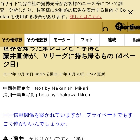
当サイトでは当社の提携先等がお客様のニーズ等について調
査・分析したり、お客様にお勧めの広告を表⽰する⽬的で Co
閉じ
okie を使⽤する場合があります。
詳しくはこちら
る
マイペ
web Sportiva (webスポルティーバ)
検索
メニュ
we
ー
その他球技の記事一覧
バレー
世界を知った東レコ
b
ジ
その他球技
その他競技
モーター
フォト
連載
動
ス
世界を知った東レコンビ・李博と
ポ
藤井直伸が、Ｖリーグに持ち帰るもの (4ペー
ル
ジ目)
テ
ィ
2017年10月28日 08:15 公開
2017年10月30日 11:42 更新
ー
バ
中西美雁●文 text by Nakanishi Mikari
浦川一憲●写真 photo by Urakawa Ikken
――信頼関係を築かれていますが、プライベートでもす
ごく仲がいいんでしょうか。
李・藤井
それはないですね（笑）。