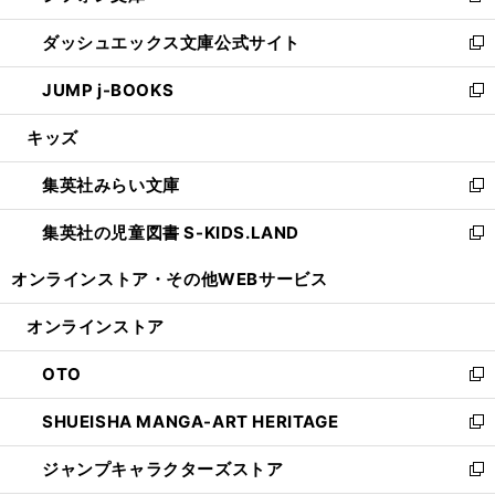
開
ン
ウ
し
ダッシュエックス文庫公式サイト
く
ド
ィ
い
新
ウ
ン
ウ
し
JUMP j-BOOKS
で
ド
ィ
い
新
開
ウ
ン
ウ
し
キッズ
く
で
ド
ィ
い
開
ウ
ン
ウ
集英社みらい文庫
く
で
ド
ィ
新
開
ウ
ン
し
集英社の児童図書 S-KIDS.LAND
く
で
ド
い
新
開
ウ
ウ
し
オンラインストア・
その他WEBサービス
く
で
ィ
い
開
ン
ウ
オンラインストア
く
ド
ィ
ウ
ン
OTO
で
ド
新
開
ウ
し
SHUEISHA MANGA-ART HERITAGE
く
で
い
新
開
ウ
し
ジャンプキャラクターズストア
く
ィ
い
新
ン