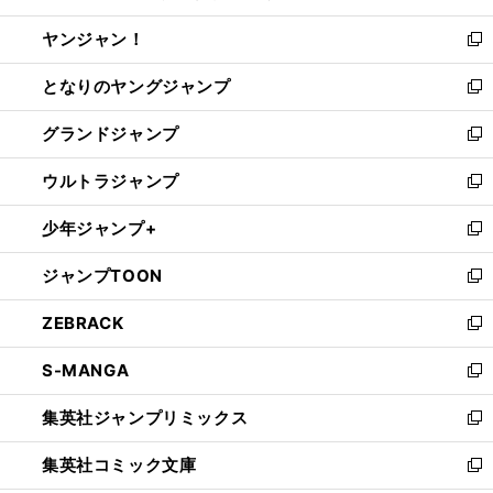
開
ウ
ウ
し
ヤンジャン！
く
で
ィ
い
新
開
ン
ウ
し
となりのヤングジャンプ
く
ド
ィ
い
新
ウ
ン
ウ
し
グランドジャンプ
で
ド
ィ
い
新
開
ウ
ン
ウ
し
ウルトラジャンプ
く
で
ド
ィ
い
新
開
ウ
ン
ウ
し
少年ジャンプ+
く
で
ド
ィ
い
新
開
ウ
ン
ウ
し
ジャンプTOON
く
で
ド
ィ
い
新
開
ウ
ン
ウ
し
ZEBRACK
く
で
ド
ィ
い
新
開
ウ
ン
ウ
し
S-MANGA
く
で
ド
ィ
い
新
開
ウ
ン
ウ
し
集英社ジャンプリミックス
く
で
ド
ィ
い
新
開
ウ
ン
ウ
し
集英社コミック文庫
く
で
ド
ィ
い
新
開
ウ
ン
ウ
し