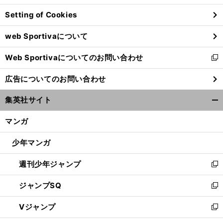
ン
Setting of Cookies
ド
ウ
web Sportivaについて
で
開
Web Sportivaについてのお問い合わせ
く
新
し
広告についてのお問い合わせ
い
ウ
集英社サイト
ィ
開
ン
く/
マンガ
ド
閉
ウ
じ
少年マンガ
で
る
開
週刊少年ジャンプ
く
新
し
ジャンプSQ
い
新
ウ
し
Vジャンプ
ィ
い
新
ン
ウ
し