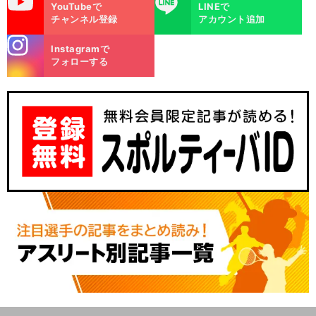
uTube
LINE
YouTubeで
LINEで
チャンネル登録
アカウント追加
stagra
Instagramで
m
フォローする