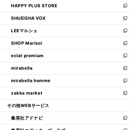
ウ
し
HAPPY PLUS STORE
ド
ィ
い
新
ウ
ン
ウ
し
SHUEISHA VOX
で
ド
ィ
い
新
開
ウ
ン
ウ
し
LEEマルシェ
く
で
ド
ィ
い
新
開
ウ
ン
ウ
し
SHOP Marisol
く
で
ド
ィ
い
新
開
ウ
ン
ウ
し
eclat premium
く
で
ド
ィ
い
新
開
ウ
ン
ウ
し
mirabella
く
で
ド
ィ
い
新
開
ウ
ン
ウ
し
mirabella homme
く
で
ド
ィ
い
新
開
ウ
ン
ウ
し
zakka market
く
で
ド
ィ
い
新
開
ウ
ン
ウ
し
その他WEBサービス
く
で
ド
ィ
い
開
ウ
ン
ウ
集英社アドナビ
く
で
ド
ィ
新
開
ウ
ン
し