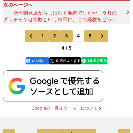
次のページへ
――新体制発足からしばらく順調でしたが、９月の
グラチャンは全敗という結果に。この経験をどうＶ
リーグに活かしたいですか？李（グラチャンでも）
いい試合ができるんじゃないかなと思っていました
次
1
2
3
4
5
のページへ
のページへ
が、アジアのチ
前
4 / 5
いいね
Xでポストする
LINEで送る
line
faceboo
x
k
Googleの「優先ソース」について