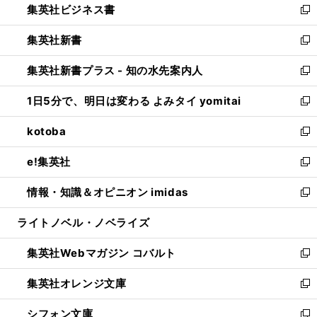
集英社ビジネス書
く
で
ド
い
新
開
ウ
ウ
し
集英社新書
く
で
ィ
い
新
開
ン
ウ
し
集英社新書プラス - 知の水先案内人
く
ド
ィ
い
新
ウ
ン
ウ
し
1日5分で、明日は変わる よみタイ yomitai
で
ド
ィ
い
新
開
ウ
ン
ウ
し
kotoba
く
で
ド
ィ
い
新
開
ウ
ン
ウ
し
e!集英社
く
で
ド
ィ
い
新
開
ウ
ン
ウ
し
情報・知識＆オピニオン imidas
く
で
ド
ィ
い
新
開
ウ
ン
ウ
し
ライトノベル・ノベライズ
く
で
ド
ィ
い
開
ウ
ン
ウ
集英社Webマガジン コバルト
く
で
ド
ィ
新
開
ウ
ン
し
集英社オレンジ文庫
く
で
ド
い
新
開
ウ
ウ
し
シフォン文庫
く
で
ィ
い
新