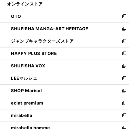
オンラインストア
く
ド
ィ
ウ
ン
OTO
で
ド
新
開
ウ
し
SHUEISHA MANGA-ART HERITAGE
く
で
い
新
開
ウ
し
ジャンプキャラクターズストア
く
ィ
い
新
ン
ウ
し
HAPPY PLUS STORE
ド
ィ
い
新
ウ
ン
ウ
し
SHUEISHA VOX
で
ド
ィ
い
新
開
ウ
ン
ウ
し
LEEマルシェ
く
で
ド
ィ
い
新
開
ウ
ン
ウ
し
SHOP Marisol
く
で
ド
ィ
い
新
開
ウ
ン
ウ
し
eclat premium
く
で
ド
ィ
い
新
開
ウ
ン
ウ
し
mirabella
く
で
ド
ィ
い
新
開
ウ
ン
ウ
し
mirabella homme
く
で
ド
ィ
い
新