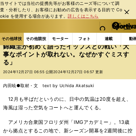
当サイトでは当社の提携先等がお客様のニーズ等について調
査・分析したり、お客様にお勧めの広告を表⽰する⽬的で Co
閉じ
okie を使⽤する場合があります。
詳しくはこちら
る
マイペ
web Sportiva (webスポルティーバ)
検索
メニュ
we
ー
その他球技の記事一覧
テニス
錦織圭が初めて語っ
b
ジ
その他球技
その他競技
モーター
フォト
連載
動
ス
錦織圭が初めて語ったイップスとの戦い「大
ポ
事なポイントが取れない。なぜかすぐミスす
ル
る」
テ
ィ
2024年12月27日 06:55 公開
2024年12月27日 06:57 更新
ー
バ
内田暁●取材・文 text by Uchida Akatsuki
12月も半ばだというのに、日中の気温は20度を超え、
海風は湿った空気をコートへと運んでくる。
アメリカ合衆国フロリダ州「IMGアカデミー」。13歳
から拠点とするこの地で、新シーズン開幕を2週間後に控