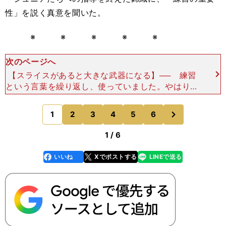
性」を説く真意を聞いた。
※ ※ ※ ※ ※
次のページへ
【スライスがあると大きな武器になる】── 練習
という言葉を繰り返し、使っていました。やはりご
自身も、反復練習で強くなったという思いが強いの
でしょうか？「そうですね。やっぱり練習、大事だ
次
1
2
3
4
5
6
のページへ
と思います。
1 / 6
いいね
Xでポストする
LINEで送る
line
faceboo
x
k