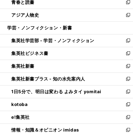
青春と読書
で
ド
ィ
い
新
開
ウ
ン
ウ
し
アジア人物史
く
で
ド
ィ
い
新
開
ウ
ン
ウ
し
学芸・ノンフィクション・新書
く
で
ド
ィ
い
開
ウ
ン
ウ
集英社学芸部 - 学芸・ノンフィクション
く
で
ド
ィ
新
開
ウ
ン
し
集英社ビジネス書
く
で
ド
い
新
開
ウ
ウ
し
集英社新書
く
で
ィ
い
新
開
ン
ウ
し
集英社新書プラス - 知の水先案内人
く
ド
ィ
い
新
ウ
ン
ウ
し
1日5分で、明日は変わる よみタイ yomitai
で
ド
ィ
い
新
開
ウ
ン
ウ
し
kotoba
く
で
ド
ィ
い
新
開
ウ
ン
ウ
し
e!集英社
く
で
ド
ィ
い
新
開
ウ
ン
ウ
し
情報・知識＆オピニオン imidas
く
で
ド
ィ
い
新