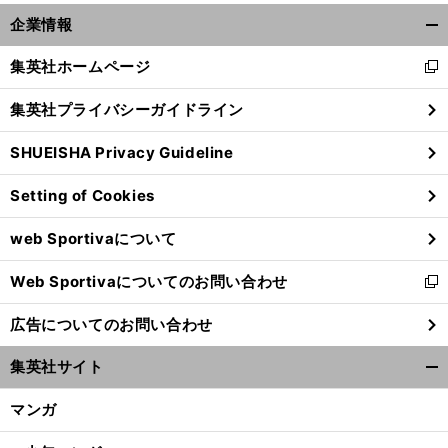
企業情報
開
く/
集英社ホームページ
新
閉
し
じ
集英社プライバシーガイドライン
い
る
ウ
SHUEISHA Privacy Guideline
ィ
ン
Setting of Cookies
ド
ウ
web Sportivaについて
で
開
Web Sportivaについてのお問い合わせ
く
新
し
広告についてのお問い合わせ
い
ウ
集英社サイト
ィ
開
ン
く/
マンガ
ド
閉
ウ
じ