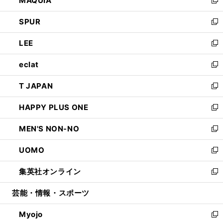
MAQUIA
ド
ィ
い
新
ウ
ン
ウ
し
SPUR
で
ド
ィ
い
新
開
ウ
ン
ウ
し
LEE
く
で
ド
ィ
い
新
開
ウ
ン
ウ
し
eclat
く
で
ド
ィ
い
新
開
ウ
ン
ウ
し
T JAPAN
く
で
ド
ィ
い
新
開
ウ
ン
ウ
し
HAPPY PLUS ONE
く
で
ド
ィ
い
新
開
ウ
ン
ウ
し
MEN'S NON-NO
く
で
ド
ィ
い
新
開
ウ
ン
ウ
し
UOMO
く
で
ド
ィ
い
新
開
ウ
ン
ウ
し
集英社オンライン
く
で
ド
ィ
い
新
開
ウ
ン
ウ
し
芸能・情報・スポーツ
く
で
ド
ィ
い
開
ウ
ン
ウ
Myojo
く
で
ド
ィ
新