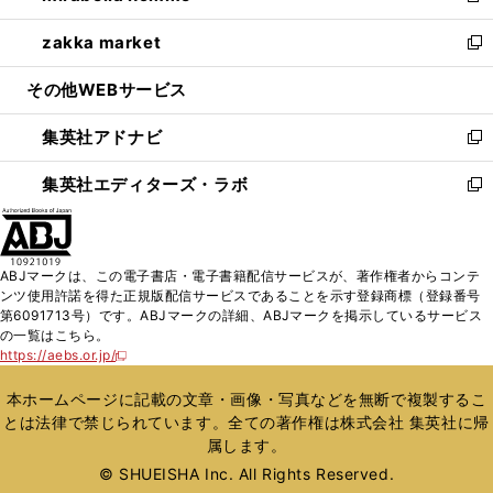
開
ウ
ン
ウ
し
zakka market
く
で
ド
ィ
い
新
開
ウ
ン
ウ
し
その他WEBサービス
く
で
ド
ィ
い
開
ウ
ン
ウ
集英社アドナビ
く
で
ド
ィ
新
開
ウ
ン
し
集英社エディターズ・ラボ
く
で
ド
い
新
開
ウ
ウ
し
く
で
ィ
い
開
ン
ウ
ABJマークは、この電子書店・電子書籍配信サービスが、著作権者からコンテ
く
ド
ィ
ンツ使用許諾を得た正規版配信サービスであることを示す登録商標（登録番号
ウ
ン
第6091713号）です。ABJマークの詳細、ABJマークを掲示しているサービス
で
ド
の一覧はこちら。
開
ウ
https://aebs.or.jp/
新
く
で
し
い
開
本ホームページに記載の文章・画像・写真などを無断で複製するこ
ウ
く
とは法律で禁じられています。全ての著作権は株式会社 集英社に帰
ィ
属します。
ン
ド
© SHUEISHA Inc. All Rights Reserved.
ウ