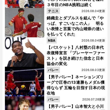
３年目のNBA挑戦は続く
テニス
2026.08.04更新
錦織圭とダブルスを組んで「や
っぱ、すごいなこの人」 明る
い表情と言葉で内山靖崇の迷い
を払ってくれた
NBA
2026.08.04更新
【バスケット】八村塁の日本代
表復帰宣言 「プレーヤーファー
スト」を説き続けた信念と日本
協会の変化
バレー
2026.08.03更新
【男子バレー】ネーションズリ
ーグで圧巻の13連勝もメダル獲
得ならず 五輪を目指す日本の現
在地
バレー
2026.07.28更新
【男子バレー】山本智大と小川