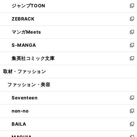
し
ジャンプTOON
く
で
ド
ィ
い
新
開
ウ
ン
ウ
し
ZEBRACK
く
で
ド
ィ
い
新
開
ウ
ン
ウ
し
マンガMeets
く
で
ド
ィ
い
新
開
ウ
ン
ウ
し
S-MANGA
く
で
ド
ィ
い
新
開
ウ
ン
ウ
し
集英社コミック文庫
く
で
ド
ィ
い
新
開
ウ
ン
ウ
し
取材・ファッション
く
で
ド
ィ
い
開
ウ
ン
ウ
ファッション・美容
く
で
ド
ィ
開
ウ
ン
Seventeen
く
で
ド
新
開
ウ
し
non-no
く
で
い
新
開
ウ
し
BAILA
く
ィ
い
新
ン
ウ
し