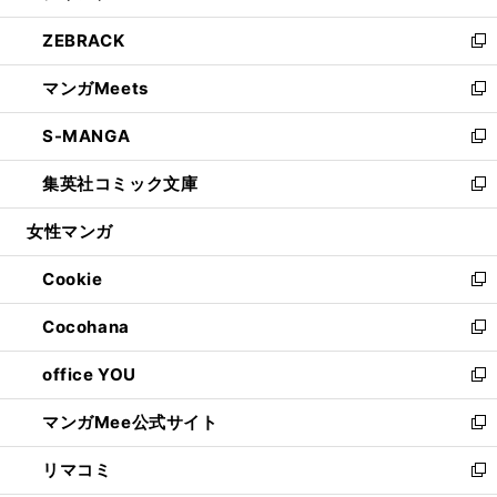
開
ウ
ン
ウ
し
ZEBRACK
く
で
ド
ィ
い
新
開
ウ
ン
ウ
し
マンガMeets
く
で
ド
ィ
い
新
開
ウ
ン
ウ
し
S-MANGA
く
で
ド
ィ
い
新
開
ウ
ン
ウ
し
集英社コミック文庫
く
で
ド
ィ
い
新
開
ウ
ン
ウ
し
女性マンガ
く
で
ド
ィ
い
開
ウ
ン
ウ
Cookie
く
で
ド
ィ
新
開
ウ
ン
し
Cocohana
く
で
ド
い
新
開
ウ
ウ
し
office YOU
く
で
ィ
い
新
開
ン
ウ
し
マンガMee公式サイト
く
ド
ィ
い
新
ウ
ン
ウ
し
リマコミ
で
ド
ィ
い
新
開
ウ
ン
ウ