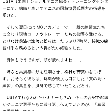
USTA（米国ナショナルテニス協会）トレーニングセンタ
ーにて、錦織と車いすテニスの国枝慎吾氏両方の指導を
受けた。
そして翌日にはIMGアカデミーで、一般の練習生たち
に交じり現地コーチやトレーナーたちの指導を受ける。
とりわけ前述の逸﨑と松村は、たっぷり2時間、錦織の練
習相手を務めるという得がたい経験をした。
「身体もそうですが、頭が疲れますね......」
暑さと高揚感に頬を紅潮させ、松村が苦笑いをこぼ
す。おそらく彼らは、錦織が幾度も口にした「質の高い
練習」の真意を、肌身で感じていたことだろう。
USTAで行なわれたセミナーも含め、今回の合宿で錦織
がジュニア選手たちに繰り返し伝えていたのが、「練習