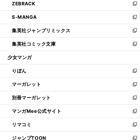
ZEBRACK
く
で
ド
ィ
い
新
開
ウ
ン
ウ
し
S-MANGA
く
で
ド
ィ
い
新
開
ウ
ン
ウ
し
集英社ジャンプリミックス
く
で
ド
ィ
い
新
開
ウ
ン
ウ
し
集英社コミック文庫
く
で
ド
ィ
い
新
開
ウ
ン
ウ
し
少女マンガ
く
で
ド
ィ
い
開
ウ
ン
ウ
りぼん
く
で
ド
ィ
新
開
ウ
ン
し
マーガレット
く
で
ド
い
新
開
ウ
ウ
し
別冊マーガレット
く
で
ィ
い
新
開
ン
ウ
し
マンガMee公式サイト
く
ド
ィ
い
新
ウ
ン
ウ
し
リマコミ
で
ド
ィ
い
新
開
ウ
ン
ウ
し
ジャンプTOON
く
で
ド
ィ
い
新