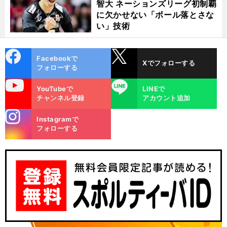
智大 ネーションズリーグ初制覇
に欠かせない「ボール落とさな
い」技術
cebo
X
Facebookで
Xでフォローする
ok
フォローする
uTube
LINE
YouTubeで
LINEで
チャンネル登録
アカウント追加
stagra
・
・
来
前
Instagramで
へ
m
2024
フォローする