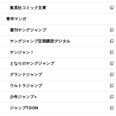
開
ウ
ン
ウ
し
集英社コミック文庫
く
で
ド
ィ
い
新
開
ウ
ン
ウ
し
青年マンガ
く
で
ド
ィ
い
開
ウ
ン
ウ
週刊ヤングジャンプ
く
で
ド
ィ
新
開
ウ
ン
し
ヤングジャンプ定期購読デジタル
く
で
ド
い
新
開
ウ
ウ
し
ヤンジャン！
く
で
ィ
い
新
開
ン
ウ
し
となりのヤングジャンプ
く
ド
ィ
い
新
ウ
ン
ウ
し
グランドジャンプ
で
ド
ィ
い
新
開
ウ
ン
ウ
し
ウルトラジャンプ
く
で
ド
ィ
い
新
開
ウ
ン
ウ
し
少年ジャンプ+
く
で
ド
ィ
い
新
開
ウ
ン
ウ
し
ジャンプTOON
く
で
ド
ィ
い
新
開
ウ
ン
ウ
し