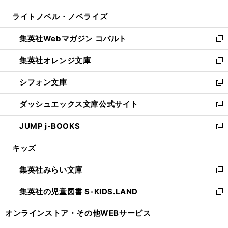
開
ウ
ン
ウ
し
ライトノベル・ノベライズ
く
で
ド
ィ
い
開
ウ
ン
ウ
集英社Webマガジン コバルト
く
で
ド
ィ
新
開
ウ
ン
し
集英社オレンジ文庫
く
で
ド
い
新
開
ウ
ウ
し
シフォン文庫
く
で
ィ
い
新
開
ン
ウ
し
ダッシュエックス文庫公式サイト
く
ド
ィ
い
新
ウ
ン
ウ
し
JUMP j-BOOKS
で
ド
ィ
い
新
開
ウ
ン
ウ
し
キッズ
く
で
ド
ィ
い
開
ウ
ン
ウ
集英社みらい文庫
く
で
ド
ィ
新
開
ウ
ン
し
集英社の児童図書 S-KIDS.LAND
く
で
ド
い
新
開
ウ
ウ
し
オンラインストア・
その他WEBサービス
く
で
ィ
い
開
ン
ウ