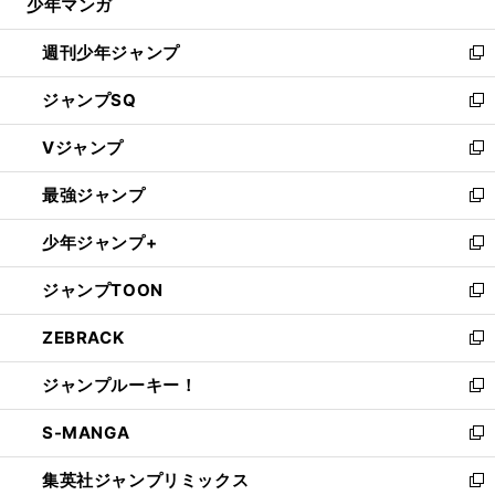
少年マンガ
で
る
開
週刊少年ジャンプ
く
新
し
ジャンプSQ
い
新
ウ
し
Vジャンプ
ィ
い
新
ン
ウ
し
最強ジャンプ
ド
ィ
い
新
ウ
ン
ウ
し
少年ジャンプ+
で
ド
ィ
い
新
開
ウ
ン
ウ
し
ジャンプTOON
く
で
ド
ィ
い
新
開
ウ
ン
ウ
し
ZEBRACK
く
で
ド
ィ
い
新
開
ウ
ン
ウ
し
ジャンプルーキー！
く
で
ド
ィ
い
新
開
ウ
ン
ウ
し
S-MANGA
く
で
ド
ィ
い
新
開
ウ
ン
ウ
し
集英社ジャンプリミックス
く
で
ド
ィ
い
新