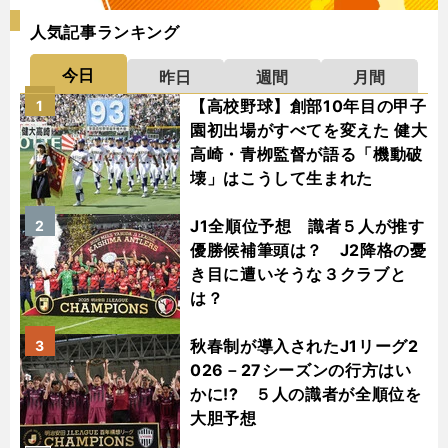
人気記事ランキング
今日
昨日
週間
月間
【高校野球】創部10年目の甲子
1
園初出場がすべてを変えた 健大
高崎・青栁監督が語る「機動破
壊」はこうして生まれた
J1全順位予想 識者５人が推す
2
優勝候補筆頭は？ J2降格の憂
き目に遭いそうな３クラブと
は？
秋春制が導入されたJ1リーグ2
3
026－27シーズンの行方はい
かに!? ５人の識者が全順位を
大胆予想