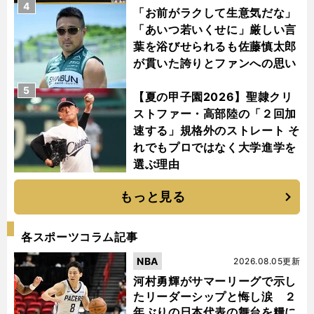
4
「お前がラクして生意気だな」
「あいつ若いくせに」厳しい言
葉を浴びせられるも佐藤慎太郎
が貫いた誇りとファンへの思い
5
【夏の甲子園2026】聖隷クリ
ストファー・高部陸の「２回加
速する」規格外のストレート そ
れでもプロではなく大学進学を
選ぶ理由
もっと見る
各スポーツコラム記事
NBA
2026.08.05更新
河村勇輝がサマーリーグで示し
たリーダーシップと悔し涙 ２
年ぶりの日本代表の舞台を糧に