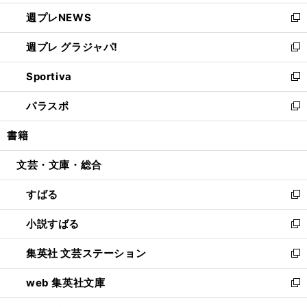
開
ウ
ン
し
週プレNEWS
く
で
ド
い
新
開
ウ
ウ
し
週プレ グラジャパ!
く
で
ィ
い
新
開
ン
ウ
し
Sportiva
く
ド
ィ
い
新
ウ
ン
ウ
し
パラスポ
で
ド
ィ
い
新
開
ウ
ン
ウ
し
書籍
く
で
ド
ィ
い
開
ウ
ン
ウ
文芸・文庫・総合
く
で
ド
ィ
開
ウ
ン
すばる
く
で
ド
新
開
ウ
し
小説すばる
く
で
い
新
開
ウ
し
集英社 文芸ステーション
く
ィ
い
新
ン
ウ
し
web 集英社文庫
ド
ィ
い
新
ウ
ン
ウ
し