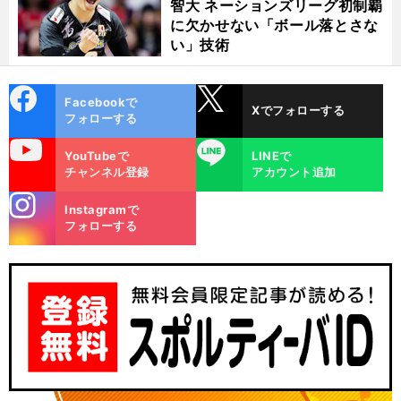
智大 ネーションズリーグ初制覇
に欠かせない「ボール落とさな
い」技術
cebo
X
Facebookで
Xでフォローする
ok
フォローする
uTube
LINE
YouTubeで
LINEで
チャンネル登録
アカウント追加
stagra
Instagramで
m
フォローする