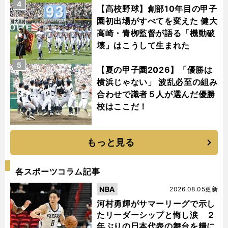
4
【高校野球】創部10年目の甲子
園初出場がすべてを変えた 健大
高崎・青栁監督が語る「機動破
壊」はこうして生まれた
5
【夏の甲子園2026】「優勝は
横浜じゃない」 波乱必至の組み
合わせで識者５人が選んだ優勝
校はここだ！
もっと見る
各スポーツコラム記事
NBA
2026.08.05更新
河村勇輝がサマーリーグで示し
たリーダーシップと悔し涙 ２
年ぶりの日本代表の舞台を糧に