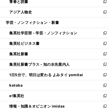
青春と読書
で
ド
ィ
い
新
開
ウ
ン
ウ
し
アジア人物史
く
で
ド
ィ
い
新
開
ウ
ン
ウ
し
学芸・ノンフィクション・新書
く
で
ド
ィ
い
開
ウ
ン
ウ
集英社学芸部 - 学芸・ノンフィクション
く
で
ド
ィ
新
開
ウ
ン
し
集英社ビジネス書
く
で
ド
い
新
開
ウ
ウ
し
集英社新書
く
で
ィ
い
新
開
ン
ウ
し
集英社新書プラス - 知の水先案内人
く
ド
ィ
い
新
ウ
ン
ウ
し
1日5分で、明日は変わる よみタイ yomitai
で
ド
ィ
い
新
開
ウ
ン
ウ
し
kotoba
く
で
ド
ィ
い
新
開
ウ
ン
ウ
し
e!集英社
く
で
ド
ィ
い
新
開
ウ
ン
ウ
し
情報・知識＆オピニオン imidas
く
で
ド
ィ
い
新