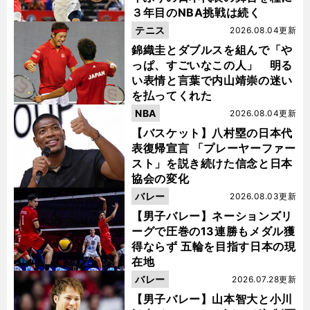
３年目のNBA挑戦は続く
テニス
2026.08.04更新
錦織圭とダブルスを組んで「や
っぱ、すごいなこの人」 明る
い表情と言葉で内山靖崇の迷い
を払ってくれた
NBA
2026.08.04更新
【バスケット】八村塁の日本代
表復帰宣言 「プレーヤーファー
スト」を説き続けた信念と日本
協会の変化
バレー
2026.08.03更新
【男子バレー】ネーションズリ
ーグで圧巻の13連勝もメダル獲
得ならず 五輪を目指す日本の現
在地
バレー
2026.07.28更新
【男子バレー】山本智大と小川