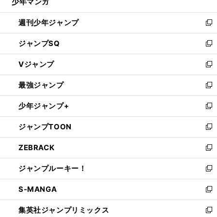
少年マンガ
で
る
開
週刊少年ジャンプ
く
新
し
ジャンプSQ
い
新
ウ
し
Vジャンプ
ィ
い
新
ン
ウ
し
最強ジャンプ
ド
ィ
い
新
ウ
ン
ウ
し
少年ジャンプ+
で
ド
ィ
い
新
開
ウ
ン
ウ
し
ジャンプTOON
く
で
ド
ィ
い
新
開
ウ
ン
ウ
し
ZEBRACK
く
で
ド
ィ
い
新
開
ウ
ン
ウ
し
ジャンプルーキー！
く
で
ド
ィ
い
新
開
ウ
ン
ウ
し
S-MANGA
く
で
ド
ィ
い
新
開
ウ
ン
ウ
し
集英社ジャンプリミックス
く
で
ド
ィ
い
新