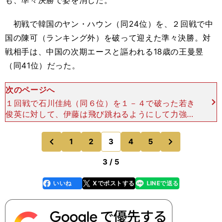
も、準々決勝で姿を消した。
初戦で韓国のヤン・ハウン（同24位）を、２回戦で中
国の陳可（ランキング外）を破って迎えた準々決勝。対
戦相手は、中国の次期エースと謳われる18歳の王曼昱
（同41位）だった。
次のページへ
１回戦で石川佳純（同６位）を１－４で破った若き
俊英に対して、伊藤は飛び跳ねるようにして力強い
ショットを次々と決め、第１ゲームを11－４、第２
ゲームを11－８と、２ゲームを連取。しかし、相手
次
1
2
3
4
5
のページへ
のページへ
がサーブを変
前
3 / 5
いいね
Xでポストする
LINEで送る
line
faceboo
x
k