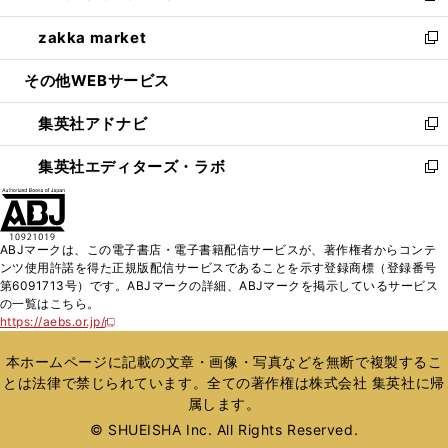
開
ウ
ン
ウ
し
zakka market
く
で
ド
ィ
い
新
開
ウ
ン
ウ
し
その他WEBサービス
く
で
ド
ィ
い
開
ウ
ン
ウ
集英社アドナビ
く
で
ド
ィ
新
開
ウ
ン
し
集英社エディターズ・ラボ
く
で
ド
い
新
開
ウ
ウ
し
く
で
ィ
い
開
ン
ウ
ABJマークは、この電子書店・電子書籍配信サービスが、著作権者からコンテ
く
ド
ィ
ンツ使用許諾を得た正規版配信サービスであることを示す登録商標（登録番号
ウ
ン
第6091713号）です。ABJマークの詳細、ABJマークを掲示しているサービス
で
ド
の一覧はこちら。
開
ウ
https://aebs.or.jp/
新
く
で
し
い
開
本ホームページに記載の文章・画像・写真などを無断で複製するこ
ウ
く
とは法律で禁じられています。全ての著作権は株式会社 集英社に帰
ィ
属します。
ン
ド
© SHUEISHA Inc. All Rights Reserved.
ウ