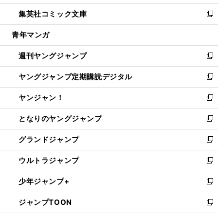
開
ウ
ン
ウ
し
集英社コミック文庫
く
で
ド
ィ
い
新
開
ウ
ン
ウ
し
青年マンガ
く
で
ド
ィ
い
開
ウ
ン
ウ
週刊ヤングジャンプ
く
で
ド
ィ
新
開
ウ
ン
し
ヤングジャンプ定期購読デジタル
く
で
ド
い
新
開
ウ
ウ
し
ヤンジャン！
く
で
ィ
い
新
開
ン
ウ
し
となりのヤングジャンプ
く
ド
ィ
い
新
ウ
ン
ウ
し
グランドジャンプ
で
ド
ィ
い
新
開
ウ
ン
ウ
し
ウルトラジャンプ
く
で
ド
ィ
い
新
開
ウ
ン
ウ
し
少年ジャンプ+
く
で
ド
ィ
い
新
開
ウ
ン
ウ
し
ジャンプTOON
く
で
ド
ィ
い
新
開
ウ
ン
ウ
し