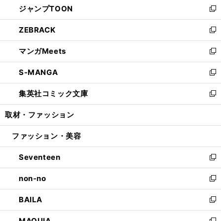
ジャンプTOON
く
で
ド
ィ
い
新
開
ウ
ン
ウ
し
ZEBRACK
く
で
ド
ィ
い
新
開
ウ
ン
ウ
し
マンガMeets
く
で
ド
ィ
い
新
開
ウ
ン
ウ
し
S-MANGA
く
で
ド
ィ
い
新
開
ウ
ン
ウ
し
集英社コミック文庫
く
で
ド
ィ
い
新
開
ウ
ン
ウ
し
取材・ファッション
く
で
ド
ィ
い
開
ウ
ン
ウ
ファッション・美容
く
で
ド
ィ
開
ウ
ン
Seventeen
く
で
ド
新
開
ウ
し
non-no
く
で
い
新
開
ウ
し
BAILA
く
ィ
い
新
ン
ウ
し
MAQUIA