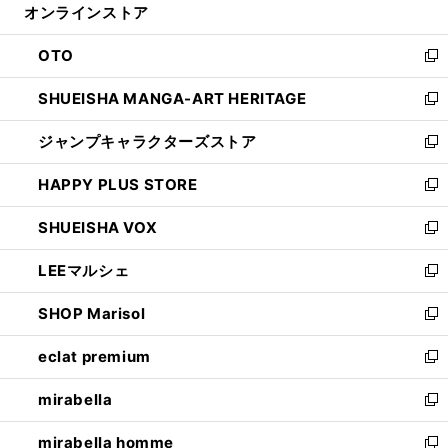
オンラインストア
く
ド
ィ
ウ
ン
OTO
で
ド
新
開
ウ
し
SHUEISHA MANGA-ART HERITAGE
く
で
い
新
開
ウ
し
ジャンプキャラクターズストア
く
ィ
い
新
ン
ウ
し
HAPPY PLUS STORE
ド
ィ
い
新
ウ
ン
ウ
し
SHUEISHA VOX
で
ド
ィ
い
新
開
ウ
ン
ウ
し
LEEマルシェ
く
で
ド
ィ
い
新
開
ウ
ン
ウ
し
SHOP Marisol
く
で
ド
ィ
い
新
開
ウ
ン
ウ
し
eclat premium
く
で
ド
ィ
い
新
開
ウ
ン
ウ
し
mirabella
く
で
ド
ィ
い
新
開
ウ
ン
ウ
し
mirabella homme
く
で
ド
ィ
い
新