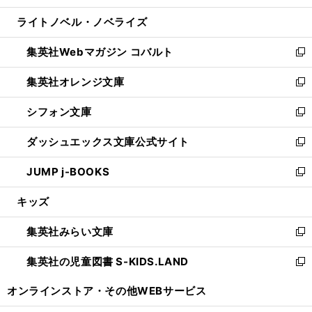
開
ウ
ン
ウ
し
ライトノベル・ノベライズ
く
で
ド
ィ
い
開
ウ
ン
ウ
集英社Webマガジン コバルト
く
で
ド
ィ
新
開
ウ
ン
し
集英社オレンジ文庫
く
で
ド
い
新
開
ウ
ウ
し
シフォン文庫
く
で
ィ
い
新
開
ン
ウ
し
ダッシュエックス文庫公式サイト
く
ド
ィ
い
新
ウ
ン
ウ
し
JUMP j-BOOKS
で
ド
ィ
い
新
開
ウ
ン
ウ
し
キッズ
く
で
ド
ィ
い
開
ウ
ン
ウ
集英社みらい文庫
く
で
ド
ィ
新
開
ウ
ン
し
集英社の児童図書 S-KIDS.LAND
く
で
ド
い
新
開
ウ
ウ
し
オンラインストア・
その他WEBサービス
く
で
ィ
い
開
ン
ウ