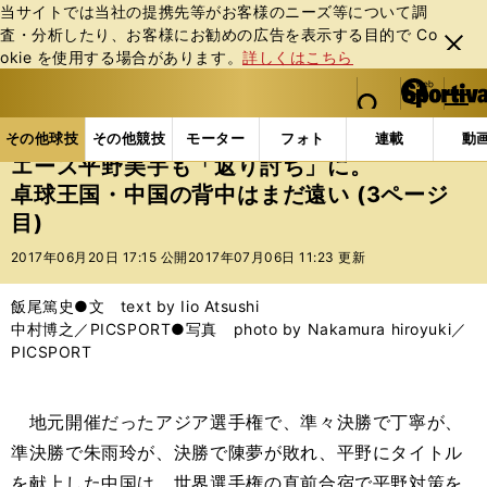
当サイトでは当社の提携先等がお客様のニーズ等について調
査・分析したり、お客様にお勧めの広告を表⽰する⽬的で Co
閉じ
okie を使⽤する場合があります。
詳しくはこちら
る
マイペ
web Sportiva (webスポルティーバ)
検索
メニュ
we
ー
その他球技の記事一覧
その他球技
エース平野美宇
b
ジ
その他球技
その他競技
モーター
フォト
連載
動
ス
エース平野美宇も「返り討ち」に。
ポ
卓球王国・中国の背中はまだ遠い (3ページ
ル
目)
テ
ィ
2017年06月20日 17:15 公開
2017年07月06日 11:23 更新
ー
バ
飯尾篤史●文 text by Iio Atsushi
中村博之／PICSPORT●写真 photo by Nakamura hiroyuki／
PICSPORT
地元開催だったアジア選手権で、準々決勝で丁寧が、
準決勝で朱雨玲が、決勝で陳夢が敗れ、平野にタイトル
を献上した中国は、世界選手権の直前合宿で平野対策を