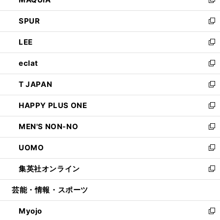
ド
ィ
い
新
ウ
ン
ウ
し
SPUR
で
ド
ィ
い
新
開
ウ
ン
ウ
し
LEE
く
で
ド
ィ
い
新
開
ウ
ン
ウ
し
eclat
く
で
ド
ィ
い
新
開
ウ
ン
ウ
し
T JAPAN
く
で
ド
ィ
い
新
開
ウ
ン
ウ
し
HAPPY PLUS ONE
く
で
ド
ィ
い
新
開
ウ
ン
ウ
し
MEN'S NON-NO
く
で
ド
ィ
い
新
開
ウ
ン
ウ
し
UOMO
く
で
ド
ィ
い
新
開
ウ
ン
ウ
し
集英社オンライン
く
で
ド
ィ
い
新
開
ウ
ン
ウ
し
芸能・情報・スポーツ
く
で
ド
ィ
い
開
ウ
ン
ウ
Myojo
く
で
ド
ィ
新