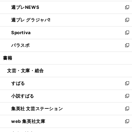
開
ウ
ン
し
週プレNEWS
く
で
ド
い
新
開
ウ
ウ
し
週プレ グラジャパ!
く
で
ィ
い
新
開
ン
ウ
し
Sportiva
く
ド
ィ
い
新
ウ
ン
ウ
し
パラスポ
で
ド
ィ
い
新
開
ウ
ン
ウ
し
書籍
く
で
ド
ィ
い
開
ウ
ン
ウ
文芸・文庫・総合
く
で
ド
ィ
開
ウ
ン
すばる
く
で
ド
新
開
ウ
し
小説すばる
く
で
い
新
開
ウ
し
集英社 文芸ステーション
く
ィ
い
新
ン
ウ
し
web 集英社文庫
ド
ィ
い
新
ウ
ン
ウ
し