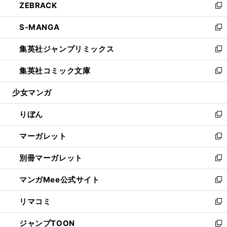
ZEBRACK
く
で
ド
ィ
い
新
開
ウ
ン
ウ
し
S-MANGA
く
で
ド
ィ
い
新
開
ウ
ン
ウ
し
集英社ジャンプリミックス
く
で
ド
ィ
い
新
開
ウ
ン
ウ
し
集英社コミック文庫
く
で
ド
ィ
い
新
開
ウ
ン
ウ
し
少女マンガ
く
で
ド
ィ
い
開
ウ
ン
ウ
りぼん
く
で
ド
ィ
新
開
ウ
ン
し
マーガレット
く
で
ド
い
新
開
ウ
ウ
し
別冊マーガレット
く
で
ィ
い
新
開
ン
ウ
し
マンガMee公式サイト
く
ド
ィ
い
新
ウ
ン
ウ
し
リマコミ
で
ド
ィ
い
新
開
ウ
ン
ウ
し
ジャンプTOON
く
で
ド
ィ
い
新