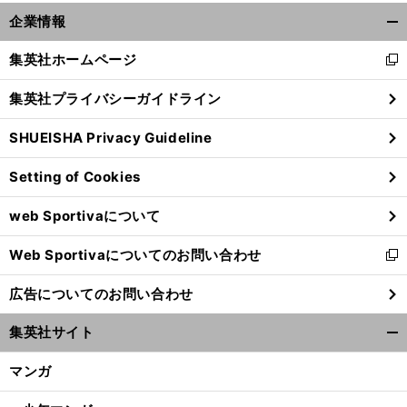
企業情報
開
く/
集英社ホームページ
新
閉
し
じ
集英社プライバシーガイドライン
い
る
ウ
SHUEISHA Privacy Guideline
ィ
ン
Setting of Cookies
ド
ウ
前
web Sportivaについて
で
へ
開
Web Sportivaについてのお問い合わせ
く
新
し
広告についてのお問い合わせ
い
ウ
集英社サイト
ィ
開
ン
く/
マンガ
ド
閉
ウ
じ