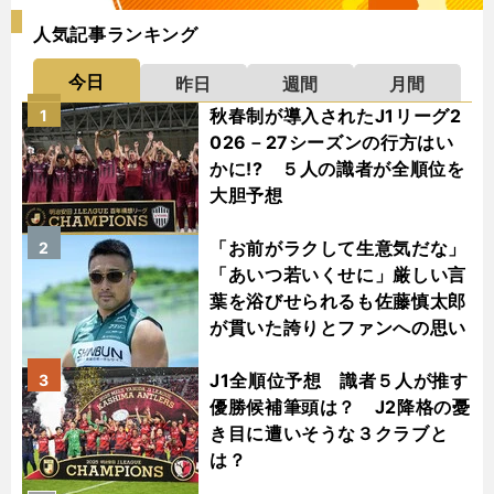
人気記事ランキング
今日
昨日
週間
月間
秋春制が導入されたJ1リーグ2
1
026－27シーズンの行方はい
かに!? ５人の識者が全順位を
大胆予想
「お前がラクして生意気だな」
2
「あいつ若いくせに」厳しい言
葉を浴びせられるも佐藤慎太郎
が貫いた誇りとファンへの思い
J1全順位予想 識者５人が推す
3
優勝候補筆頭は？ J2降格の憂
き目に遭いそうな３クラブと
は？