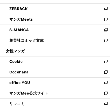
開
ウ
ン
ウ
し
ZEBRACK
く
で
ド
ィ
い
新
開
ウ
ン
ウ
し
マンガMeets
く
で
ド
ィ
い
新
開
ウ
ン
ウ
し
S-MANGA
く
で
ド
ィ
い
新
開
ウ
ン
ウ
し
集英社コミック文庫
く
で
ド
ィ
い
新
開
ウ
ン
ウ
し
女性マンガ
く
で
ド
ィ
い
開
ウ
ン
ウ
Cookie
く
で
ド
ィ
新
開
ウ
ン
し
Cocohana
く
で
ド
い
新
開
ウ
ウ
し
office YOU
く
で
ィ
い
新
開
ン
ウ
し
マンガMee公式サイト
く
ド
ィ
い
新
ウ
ン
ウ
し
リマコミ
で
ド
ィ
い
新
開
ウ
ン
ウ
し