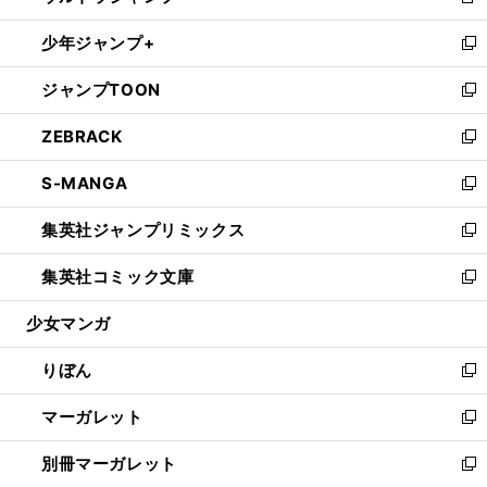
新
開
ウ
ン
ウ
し
少年ジャンプ+
く
で
ド
ィ
い
新
開
ウ
ン
ウ
し
ジャンプTOON
く
で
ド
ィ
い
新
開
ウ
ン
ウ
し
ZEBRACK
く
で
ド
ィ
い
新
開
ウ
ン
ウ
し
S-MANGA
く
で
ド
ィ
い
新
開
ウ
ン
ウ
し
集英社ジャンプリミックス
く
で
ド
ィ
い
新
開
ウ
ン
ウ
し
集英社コミック文庫
く
で
ド
ィ
い
新
開
ウ
ン
ウ
し
少女マンガ
く
で
ド
ィ
い
開
ウ
ン
ウ
りぼん
く
で
ド
ィ
新
開
ウ
ン
し
マーガレット
く
で
ド
い
新
開
ウ
ウ
し
別冊マーガレット
く
で
ィ
い
新
開