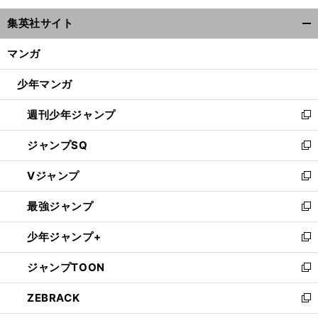
ウ
集英社サイト
ィ
開
ン
く/
マンガ
ド
閉
ウ
じ
少年マンガ
で
る
開
週刊少年ジャンプ
く
新
し
ジャンプSQ
い
新
ウ
し
Vジャンプ
ィ
い
新
ン
ウ
し
最強ジャンプ
ド
ィ
い
新
ウ
ン
ウ
し
少年ジャンプ+
で
ド
ィ
い
新
開
ウ
ン
ウ
し
ジャンプTOON
く
で
ド
ィ
い
新
開
ウ
ン
ウ
し
ZEBRACK
く
で
ド
ィ
い
新
開
ウ
ン
ウ
し