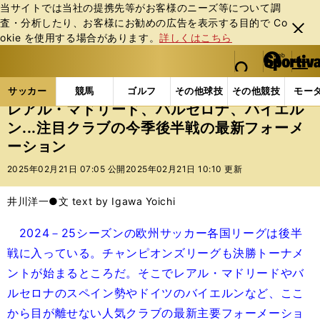
当サイトでは当社の提携先等がお客様のニーズ等について調
査・分析したり、お客様にお勧めの広告を表⽰する⽬的で Co
閉じ
okie を使⽤する場合があります。
詳しくはこちら
る
マイペ
web Sportiva (webスポルティーバ)
検索
メニュ
we
ー
サッカーの記事一覧
海外サッカー
海外サッカー
b
ジ
サッカー
競馬
ゴルフ
その他球技
その他競技
モー
ス
レアル・マドリード、バルセロナ、バイエル
ポ
ン...注目クラブの今季後半戦の最新フォーメ
ル
ーション
テ
ィ
2025年02月21日 07:05 公開
2025年02月21日 10:10 更新
ー
バ
井川洋一●文 text by Igawa Yoichi
2024－25シーズンの欧州サッカー各国リーグは後半
戦に入っている。チャンピオンズリーグも決勝トーナメ
ントが始まるところだ。そこでレアル・マドリードやバ
ルセロナのスペイン勢やドイツのバイエルンなど、ここ
から目が離せない人気クラブの最新主要フォーメーショ