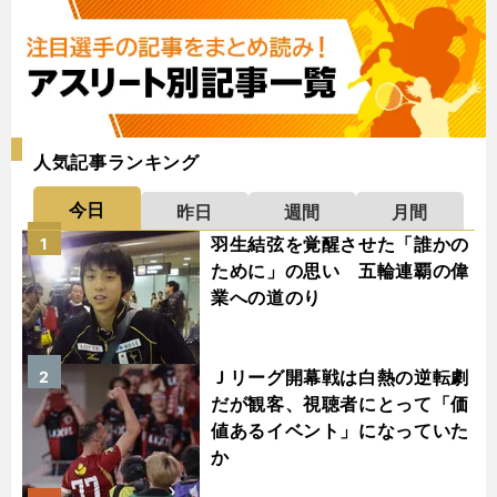
人気記事ランキング
今日
昨日
週間
月間
羽生結弦を覚醒させた「誰かの
1
ために」の思い 五輪連覇の偉
業への道のり
Ｊリーグ開幕戦は白熱の逆転劇
2
だが観客、視聴者にとって「価
値あるイベント」になっていた
か