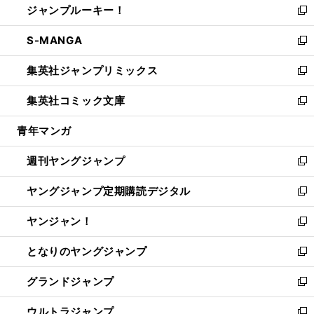
ジャンプルーキー！
く
で
ド
ィ
い
新
開
ウ
ン
ウ
し
S-MANGA
く
で
ド
ィ
い
新
開
ウ
ン
ウ
し
集英社ジャンプリミックス
く
で
ド
ィ
い
新
開
ウ
ン
ウ
し
集英社コミック文庫
く
で
ド
ィ
い
新
開
ウ
ン
ウ
し
青年マンガ
く
で
ド
ィ
い
開
ウ
ン
ウ
週刊ヤングジャンプ
く
で
ド
ィ
新
開
ウ
ン
し
ヤングジャンプ定期購読デジタル
く
で
ド
い
新
開
ウ
ウ
し
ヤンジャン！
く
で
ィ
い
新
開
ン
ウ
し
となりのヤングジャンプ
く
ド
ィ
い
新
ウ
ン
ウ
し
グランドジャンプ
で
ド
ィ
い
新
開
ウ
ン
ウ
し
ウルトラジャンプ
く
で
ド
ィ
い