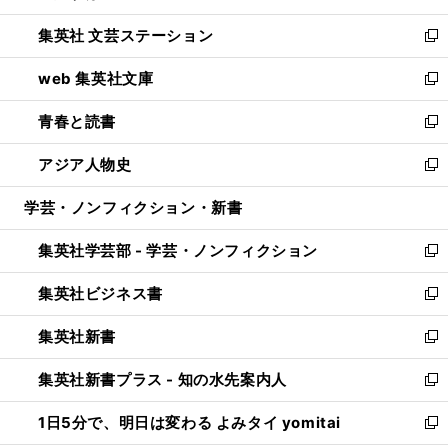
開
ウ
し
集英社 文芸ステーション
く
ィ
い
新
ン
ウ
し
web 集英社文庫
ド
ィ
い
新
ウ
ン
ウ
し
青春と読書
で
ド
ィ
い
新
開
ウ
ン
ウ
し
アジア人物史
く
で
ド
ィ
い
新
開
ウ
ン
ウ
し
学芸・ノンフィクション・新書
く
で
ド
ィ
い
開
ウ
ン
ウ
集英社学芸部 - 学芸・ノンフィクション
く
で
ド
ィ
新
開
ウ
ン
し
集英社ビジネス書
く
で
ド
い
新
開
ウ
ウ
し
集英社新書
く
で
ィ
い
新
開
ン
ウ
し
集英社新書プラス - 知の水先案内人
く
ド
ィ
い
新
ウ
ン
ウ
し
1日5分で、明日は変わる よみタイ yomitai
で
ド
ィ
い
新
開
ウ
ン
ウ
し