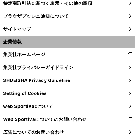
特定商取引法に基づく表示・その他の事項
ブラウザプッシュ通知について
サイトマップ
企業情報
開
く/
集英社ホームページ
新
閉
し
じ
集英社プライバシーガイドライン
い
る
ウ
SHUEISHA Privacy Guideline
ィ
ン
Setting of Cookies
ド
ウ
web Sportivaについて
で
開
Web Sportivaについてのお問い合わせ
く
新
し
広告についてのお問い合わせ
い