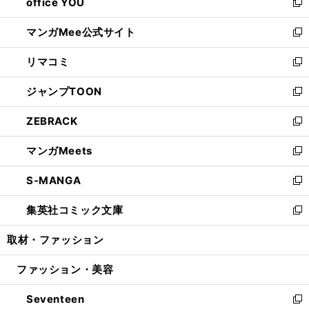
office YOU
く
で
ィ
い
新
開
ン
ウ
し
マンガMee公式サイト
く
ド
ィ
い
新
ウ
ン
ウ
し
リマコミ
で
ド
ィ
い
新
開
ウ
ン
ウ
し
ジャンプTOON
く
で
ド
ィ
い
新
開
ウ
ン
ウ
し
ZEBRACK
く
で
ド
ィ
い
新
開
ウ
ン
ウ
し
マンガMeets
く
で
ド
ィ
い
新
開
ウ
ン
ウ
し
S-MANGA
く
で
ド
ィ
い
新
開
ウ
ン
ウ
し
集英社コミック文庫
く
で
ド
ィ
い
新
開
ウ
ン
ウ
し
取材・ファッション
く
で
ド
ィ
い
開
ウ
ン
ウ
ファッション・美容
く
で
ド
ィ
開
ウ
ン
Seventeen
く
で
ド
新