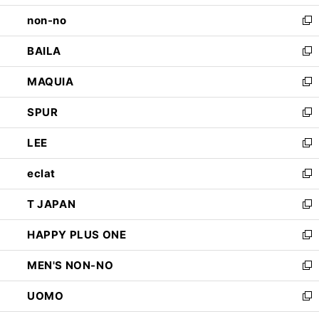
開
ウ
し
non-no
く
で
い
新
開
ウ
し
BAILA
く
ィ
い
新
ン
ウ
し
MAQUIA
ド
ィ
い
新
ウ
ン
ウ
し
SPUR
で
ド
ィ
い
新
開
ウ
ン
ウ
し
LEE
く
で
ド
ィ
い
新
開
ウ
ン
ウ
し
eclat
く
で
ド
ィ
い
新
開
ウ
ン
ウ
し
T JAPAN
く
で
ド
ィ
い
新
開
ウ
ン
ウ
し
HAPPY PLUS ONE
く
で
ド
ィ
い
新
開
ウ
ン
ウ
し
MEN'S NON-NO
く
で
ド
ィ
い
新
開
ウ
ン
ウ
し
UOMO
く
で
ド
ィ
い
新
開
ウ
ン
ウ
し