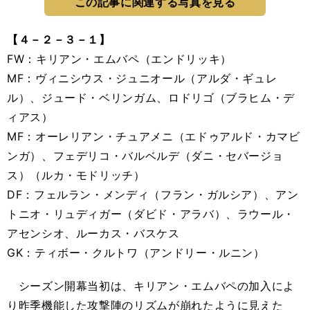
この記事に関連する写真を見る
【４－２－３－１】
FW：キリアン・エムバペ（エンドリッキ）
MF：ヴィニシウス・ジュニオール（アルダ・ギュレ
ル）、ジュード・ベリンガム、ロドリゴ（ブラヒム・デ
ィアス）
MF：オーレリアン・チュアメニ（エドゥアルド・カマビ
ンガ）、フェデリコ・バルベルデ（ダニ・セバージョ
ス）（ルカ・モドリッチ）
DF：フェルラン・メンディ（フラン・ガルシア）、アン
トニオ・リュディガー（ダビド・アラバ）、ラウール・
アセンシオ、ルーカス・バスケス
GK：ティボー・クルトワ（アンドリー・ルニン）
シーズン開幕当初は、キリアン・エムバペの加入によ
り昨季機能した攻撃陣のリズムが崩れたように見えた