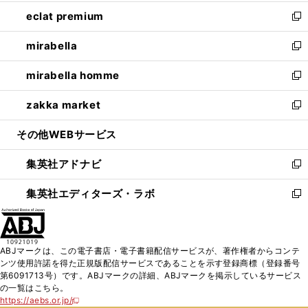
開
ウ
ン
ウ
し
eclat premium
く
で
ド
ィ
い
新
開
ウ
ン
ウ
し
mirabella
く
で
ド
ィ
い
新
開
ウ
ン
ウ
し
mirabella homme
く
で
ド
ィ
い
新
開
ウ
ン
ウ
し
zakka market
く
で
ド
ィ
い
新
開
ウ
ン
ウ
し
その他WEBサービス
く
で
ド
ィ
い
開
ウ
ン
ウ
集英社アドナビ
く
で
ド
ィ
新
開
ウ
ン
し
集英社エディターズ・ラボ
く
で
ド
い
新
開
ウ
ウ
し
く
で
ィ
い
開
ン
ウ
ABJマークは、この電子書店・電子書籍配信サービスが、著作権者からコンテ
く
ド
ィ
ンツ使用許諾を得た正規版配信サービスであることを示す登録商標（登録番号
ウ
ン
第6091713号）です。ABJマークの詳細、ABJマークを掲示しているサービス
で
ド
の一覧はこちら。
開
ウ
https://aebs.or.jp/
新