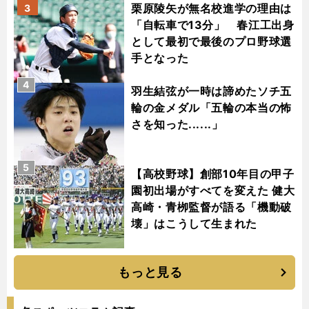
栗原陵矢が無名校進学の理由は
3
「自転車で13分」 春江工出身
として最初で最後のプロ野球選
手となった
4
羽生結弦が一時は諦めたソチ五
輪の金メダル「五輪の本当の怖
さを知った......」
5
【高校野球】創部10年目の甲子
園初出場がすべてを変えた 健大
高崎・青栁監督が語る「機動破
壊」はこうして生まれた
もっと見る