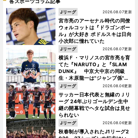
各スポーツコラム記事
Jリーグ
2026.08.07更新
宮市亮のアーセナル時代の同僚
ウォルコットは『ドラゴンボー
ル』が大好き ポドルスキは日向
小次郎に憧れていた
Jリーグ
2026.08.07更新
横浜Ｆ・マリノスの宮市亮を育
てた『NARUTO』と『SLAM
DUNK』 中京大中京の同級
生・木原龍一は"ジャンプ係"だ
った
Jリーグ
2026.08.06更新
サッカー日本代表と無縁のＪリ
ーグ 24年ぶりゴールデン生中
継の開幕戦でヘタな試合は見せ
られない
Jリーグ
2026.08.06更新
秋春制が導入されたJ1リーグ2