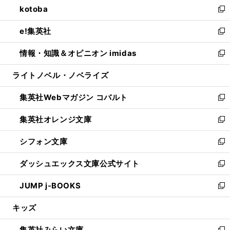
kotoba
く
で
ド
ィ
い
新
開
ウ
ン
ウ
し
e!集英社
く
で
ド
ィ
い
新
開
ウ
ン
ウ
し
情報・知識＆オピニオン imidas
く
で
ド
ィ
い
新
開
ウ
ン
ウ
し
ライトノベル・ノベライズ
く
で
ド
ィ
い
開
ウ
ン
ウ
集英社Webマガジン コバルト
く
で
ド
ィ
新
開
ウ
ン
し
集英社オレンジ文庫
く
で
ド
い
新
開
ウ
ウ
し
シフォン文庫
く
で
ィ
い
新
開
ン
ウ
し
ダッシュエックス文庫公式サイト
く
ド
ィ
い
新
ウ
ン
ウ
し
JUMP j-BOOKS
で
ド
ィ
い
新
開
ウ
ン
ウ
し
キッズ
く
で
ド
ィ
い
開
ウ
ン
ウ
集英社みらい文庫
く
で