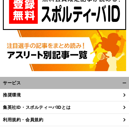
、
前
へ
サービス
開
く/
推奨環境
閉
じ
集英社ID・スポルティーバIDとは
る
利用規約・会員規約