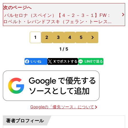
次のページへ
バルセロナ（スペイン）【４－２－３－１】FW：
ロベルト・レバンドフスキ（フェラン・トーレス）
MF：ラフィーニャ、ガビ（ダニ・オルモ）、ラ
ミン・ヤマル（パウ・ビクトル） MF：ペドリ
次
1
2
3
4
5
のページへ
（フェルミン・ロ
1 / 5
いいね
Xでポストする
LINEで送る
line
faceboo
x
k
Googleの「優先ソース」について
著者プロフィール