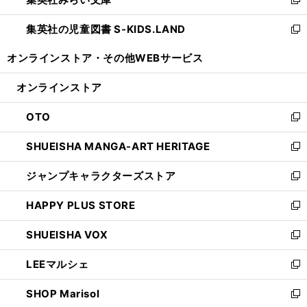
ド
ィ
新
開
ウ
ン
し
集英社の児童図書 S-KIDS.LAND
く
で
ド
い
新
開
ウ
ウ
し
オンラインストア・
その他WEBサービス
く
で
ィ
い
開
ン
ウ
オンラインストア
く
ド
ィ
ウ
ン
OTO
で
ド
新
開
ウ
し
SHUEISHA MANGA-ART HERITAGE
く
で
い
新
開
ウ
し
ジャンプキャラクターズストア
く
ィ
い
新
ン
ウ
し
HAPPY PLUS STORE
ド
ィ
い
新
ウ
ン
ウ
し
SHUEISHA VOX
で
ド
ィ
い
新
開
ウ
ン
ウ
し
LEEマルシェ
く
で
ド
ィ
い
新
開
ウ
ン
ウ
し
SHOP Marisol
く
で
ド
ィ
い
新