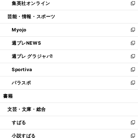
集英社オンライン
く
で
ド
ィ
い
新
開
ウ
ン
ウ
し
芸能・情報・スポーツ
く
で
ド
ィ
い
開
ウ
ン
ウ
Myojo
く
で
ド
ィ
新
開
ウ
ン
し
週プレNEWS
く
で
ド
い
新
開
ウ
ウ
し
週プレ グラジャパ!
く
で
ィ
い
新
開
ン
ウ
し
Sportiva
く
ド
ィ
い
新
ウ
ン
ウ
し
パラスポ
で
ド
ィ
い
新
開
ウ
ン
ウ
し
書籍
く
で
ド
ィ
い
開
ウ
ン
ウ
文芸・文庫・総合
く
で
ド
ィ
開
ウ
ン
すばる
く
で
ド
新
開
ウ
し
小説すばる
く
で
い
新