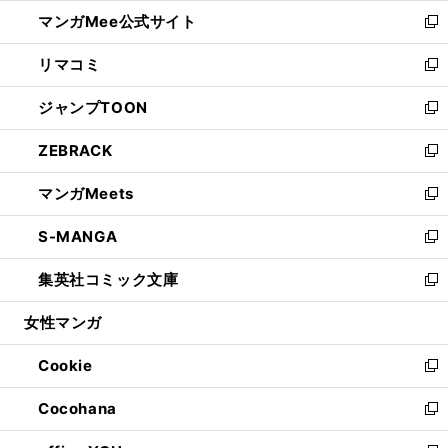
ン
ウ
し
マンガMee公式サイト
く
ド
ィ
い
新
ウ
ン
ウ
し
リマコミ
で
ド
ィ
い
新
開
ウ
ン
ウ
し
ジャンプTOON
く
で
ド
ィ
い
新
開
ウ
ン
ウ
し
ZEBRACK
く
で
ド
ィ
い
新
開
ウ
ン
ウ
し
マンガMeets
く
で
ド
ィ
い
新
開
ウ
ン
ウ
し
S-MANGA
く
で
ド
ィ
い
新
開
ウ
ン
ウ
し
集英社コミック文庫
く
で
ド
ィ
い
新
開
ウ
ン
ウ
し
女性マンガ
く
で
ド
ィ
い
開
ウ
ン
ウ
Cookie
く
で
ド
ィ
新
開
ウ
ン
し
Cocohana
く
で
ド
い
新
開
ウ
ウ
し