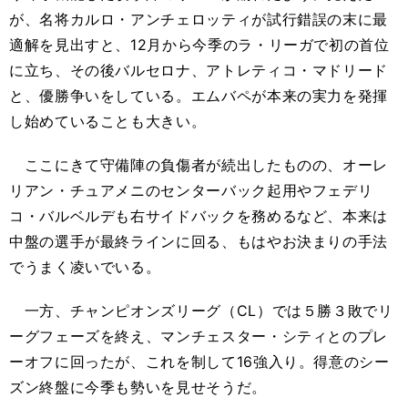
が、名将カルロ・アンチェロッティが試行錯誤の末に最
適解を見出すと、12月から今季のラ・リーガで初の首位
に立ち、その後バルセロナ、アトレティコ・マドリード
と、優勝争いをしている。エムバペが本来の実力を発揮
し始めていることも大きい。
ここにきて守備陣の負傷者が続出したものの、オーレ
リアン・チュアメニのセンターバック起用やフェデリ
コ・バルベルデも右サイドバックを務めるなど、本来は
中盤の選手が最終ラインに回る、もはやお決まりの手法
でうまく凌いでいる。
一方、チャンピオンズリーグ（CL）では５勝３敗でリ
ーグフェーズを終え、マンチェスター・シティとのプレ
ーオフに回ったが、これを制して16強入り。得意のシー
ズン終盤に今季も勢いを見せそうだ。