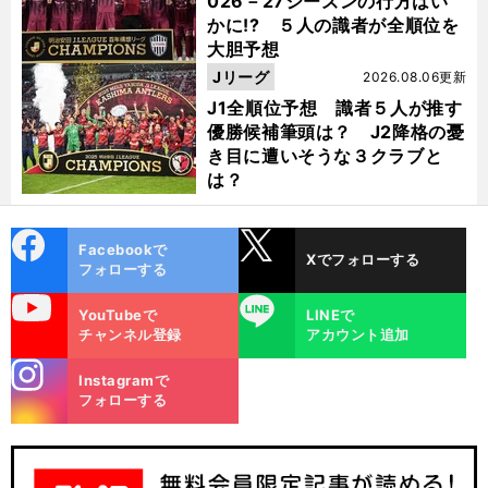
026－27シーズンの行方はい
かに!? ５人の識者が全順位を
大胆予想
Jリーグ
2026.08.06更新
J1全順位予想 識者５人が推す
優勝候補筆頭は？ J2降格の憂
き目に遭いそうな３クラブと
は？
cebo
X
Facebookで
Xでフォローする
ok
フォローする
uTube
LINE
YouTubeで
LINEで
チャンネル登録
アカウント追加
stagra
Instagramで
m
フォローする