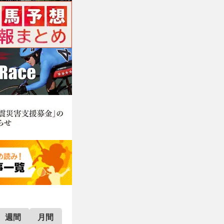
週間
月間