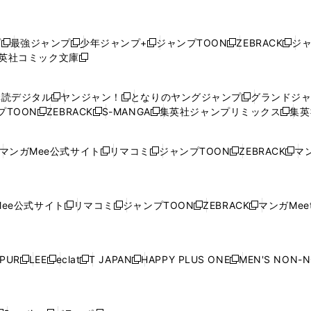
プ
最強ジャンプ
少年ジャンプ+
ジャンプTOON
ZEBRACK
ジ
新
新
新
新
新
英社コミック文庫
し
新
し
し
し
し
い
い
し
い
い
い
ウ
ウ
い
ウ
ウ
ウ
購読デジタル
ヤンジャン！
となりのヤングジャンプ
グランドジ
新
新
新
ィ
ィ
ウ
ィ
ィ
ィ
プTOON
ZEBRACK
S-MANGA
集英社ジャンプリミックス
集英
新
し
新
し
新
し
新
ン
ン
ィ
ン
ン
ン
し
い
し
い
し
い
し
ド
ド
ン
ド
ド
ド
い
ウ
い
ウ
い
ウ
い
ウ
ウ
ド
ウ
ウ
ウ
マンガMee公式サイト
リマコミ
ジャンプTOON
ZEBRACK
マン
新
新
新
新
ウ
ィ
ウ
ィ
ウ
ィ
ウ
で
で
ウ
で
で
で
し
し
し
し
し
ィ
ン
ィ
ン
ィ
ン
ィ
開
開
で
開
開
開
い
い
い
い
い
ン
ド
ン
ド
ン
ド
ン
く
く
開
く
く
く
ウ
ウ
ウ
ウ
ウ
ド
ウ
ド
ウ
ド
ウ
ド
ee公式サイト
リマコミ
ジャンプTOON
ZEBRACK
マンガMeet
く
新
新
新
新
ィ
ィ
ィ
ィ
ィ
ウ
で
ウ
で
ウ
で
ウ
し
し
し
し
ン
ン
ン
ン
ン
で
開
で
開
で
開
で
い
い
い
い
ド
ド
ド
ド
ド
開
く
開
く
開
く
開
ウ
ウ
ウ
ウ
ウ
ウ
ウ
ウ
ウ
PUR
LEE
eclat
T JAPAN
HAPPY PLUS ONE
MEN'S NON-
く
く
く
く
新
新
新
新
新
ィ
ィ
ィ
ィ
で
で
で
で
で
し
し
し
し
し
ン
ン
ン
ン
開
開
開
開
開
い
い
い
い
い
ド
ド
ド
ド
く
く
く
く
く
ウ
ウ
ウ
ウ
ウ
ウ
ウ
ウ
ウ