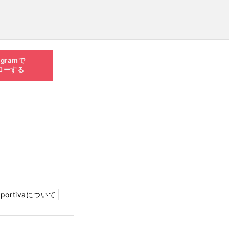
agramで
ローする
Sportivaについて