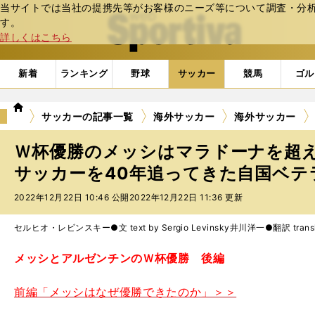
当サイトでは当社の提携先等がお客様のニーズ等について調査・分析し
web Sportiva (webスポルティーバ)
す。
詳しくはこちら
新着
ランキング
野球
サッカー
競馬
ゴル
we
サッカーの記事一覧
海外サッカー
海外サッカー
b
ス
Ｗ杯優勝のメッシはマラドーナを超
ポ
ル
サッカーを40年追ってきた自国ベテ
テ
2022年12月22日 10:46 公開
2022年12月22日 11:36 更新
ィ
ー
バ
セルヒオ・レビンスキー●文 text by Sergio Levinsky
井川洋一●翻訳 translat
メッシとアルゼンチンのＷ杯優勝 後編
前編「メッシはなぜ優勝できたのか」＞＞