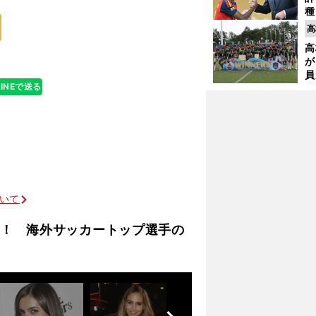
のトップや革命
種
ィ
高
起
高
が
員
LINEで送る
み
アルゼンチン人記者が明かすＷ杯優勝秘話
ついて
！ 海外サッカートップ選手の
前