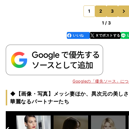
し、幼少期の自身のように恵まれない人はもちろん、国
次
家などとも交流を深めてき
1
2
3
のページへ
1 / 3
いいね
Xでポストする
line
faceboo
x
k
。
Googleの「優先ソース」に
◆【画像・写真】メッシ妻ほか、異次元の美しさ
華麗なるパートナーたち