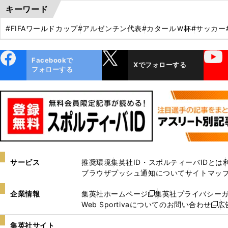
キーワード
#FIFAワールドカップ
#アルゼンチン代表
#カタールＷ杯
#サッカー
ebo
X
YouTube
Facebookで
Xでフォローする
ok
フォローする
サービス
推奨環境
集英社ID・スポルティーバIDとは
ブラウザプッシュ通知について
サイトマッ
企業情報
集英社ホームページ
集英社プライバシー
新
Web Sportivaについてのお問い合わせ
広
し
新
い
し
集英社サイト
ウ
い