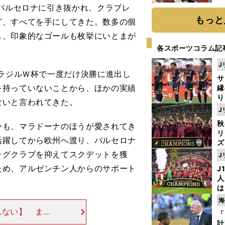
糧
バルセロナに引き抜かれ、クラブレ
は
もっと
ど、すべてを手にしてきた。数多の個
し、印象的なゴールも枚挙にいとまが
各スポーツコラム記
J
ラジルＷ杯で一度だけ決勝に進出し
サ
を持っていないことから、ほかの実績
縁
り
ないと言われてきた。
開
J
見
秋
も、マラドーナのほうが愛されてき
リ
活躍してから欧州へ渡り、バルセロナ
ズ
ッグクラブを抑えてスクデットを獲
J
を
ため、アルゼンチン人からのサポート
J
人
は
に
海
と
れない】 また
「
でも気さくに接
計