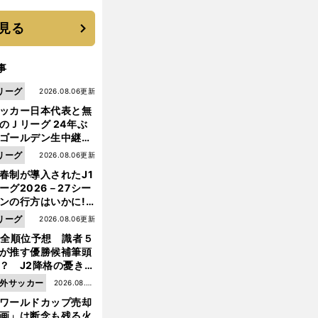
に３年目のNBA挑戦
続く
見る
事
リーグ
2026.08.06更新
ッカー日本代表と無
のＪリーグ 24年ぶ
ゴールデン生中継の
幕戦でヘタな試合は
リーグ
2026.08.06更新
せられない
春制が導入されたJ1
ーグ2026－27シー
ンの行方はいかに!?
５人の識者が全順位
リーグ
2026.08.06更新
大胆予想
1全順位予想 識者５
が推す優勝候補筆頭
？ J2降格の憂き目
遭いそうな３クラブ
外サッカー
2026.08.05
は？
ワールドカップ売却
更新
画」は断念も残る火