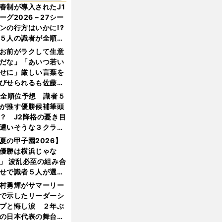
春制が導入されたJ1
ーグ2026－27シー
ンの行方はいかに!?
５人の識者が全順位
大胆予想
お前がラクして生意
だな」「あいつ若い
せに」厳しい言葉を
びせられるも佐藤慎
郎が貫いた誇りとフ
1全順位予想 識者５
ンへの思い
が推す優勝候補筆頭
？ J2降格の憂き目
遭いそうな３クラブ
は？
夏の甲子園2026】
優勝は横浜じゃな
」 波乱必至の組み合
せで識者５人が選ん
優勝校はここだ！
村勇輝がサマーリー
で示したリーダーシ
プと悔し涙 ２年ぶ
の日本代表の舞台を