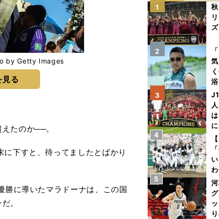
秋
1
リ
ズ
を
「
2
 Getty Images
気
く
を見る
浴
太
J
3
ァ
人
は
に
えたのか──。
4
と
【
「
末に下すと、待ってましたとばかり
い
わ
5
だ
河
優勝に導いたマラドーナは、この国
グ
ンだ。
ッ
り