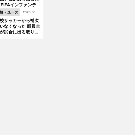
 FIFAインファンテ
ーノ会長体制に何が
校・ユース
2026.08.05
きているのか
校サッカーから補欠
更新
いなくなった 部員全
が試合に出る取り組
が進んでいる
前
へ