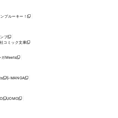
ャンプルーキー！
新
し
い
ウ
ャンプ
新
ィ
社コミック文庫
し
新
ン
い
し
ド
ウ
い
ウ
ガMeets
新
ィ
ウ
で
し
ン
ィ
開
い
ド
ン
く
ウ
ウ
ド
s
S-MANGA
新
新
ィ
で
ウ
し
し
ン
開
で
い
い
ド
く
開
ウ
ウ
ウ
NO
UOMO
く
新
新
ィ
ィ
で
し
し
ン
ン
開
い
い
ド
ド
く
ウ
ウ
ウ
ウ