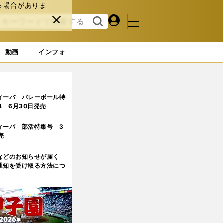
る場合がありま
マイペ
閉じ
検索
メニュ
ー
る
す
ジ
る
動画
インフォ
を40年追ってきた自国ベテラン記者の見解
ィーバ バレーボール特
.4 6月30日発売
ィーバ 部活特集号 3
売
などのお知らせが届く
通知を受け取る方法につ