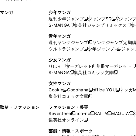
ィ
ウ
マンガ
少年マンガ
ン
ィ
週刊少年ジャンプ
ジャンプSQ
Vジャン
ド
ン
新
新
S-MANGA
集英社ジャンプリミックス
集
ウ
ド
新
し
し
新
で
ウ
し
い
い
し
青年マンガ
開
で
い
ウ
ウ
い
週刊ヤングジャンプ
ヤングジャンプ定期
新
く
開
ウ
ィ
ィ
ウ
ウルトラジャンプ
少年ジャンプ+
ジャン
新
し
新
く
ィ
ン
ン
ィ
し
い
し
ン
ド
ド
ン
少女マンガ
い
ウ
い
ド
ウ
ウ
ド
りぼん
マーガレット
別冊マーガレット
新
新
新
ウ
ィ
ウ
ウ
で
で
ウ
S-MANGA
集英社コミック文庫
し
新
し
新
ィ
ン
ィ
で
開
開
で
い
し
い
し
ン
ド
ン
女性マンガ
開
く
く
開
ウ
い
ウ
い
ド
ウ
ド
Cookie
Cocohana
office YOU
マンガM
く
く
新
新
新
ィ
ウ
ィ
ウ
ウ
で
ウ
集英社コミック文庫
し
新
し
し
ン
ィ
ン
ィ
で
開
で
い
し
い
い
ド
ン
ド
ン
取材・ファッション
ファッション・美容
開
く
開
ウ
い
ウ
ウ
ウ
ド
ウ
ド
Seventeen
non-no
BAILA
MAQUIA
S
く
く
新
新
新
新
ィ
ウ
ィ
ィ
で
ウ
で
ウ
集英社オンライン
し
新
し
し
し
ン
ィ
ン
ン
開
で
開
で
い
し
い
い
い
ド
ン
ド
ド
芸能・情報・スポーツ
く
開
く
開
ウ
い
ウ
ウ
ウ
ウ
ド
ウ
ウ