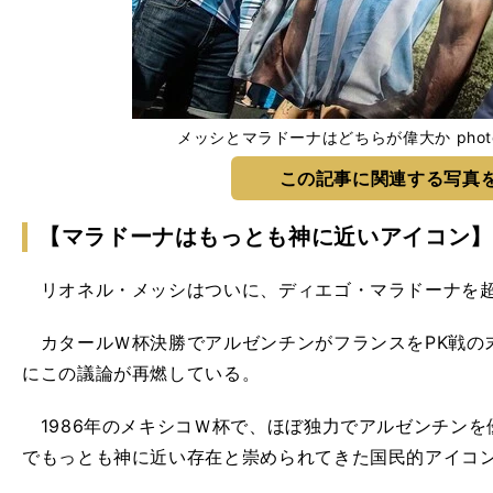
メッシとマラドーナはどちらが偉大か photo by
この記事に関連する写真
【マラドーナはもっとも神に近いアイコン】
リオネル・メッシはついに、ディエゴ・マラドーナを超
カタールＷ杯決勝でアルゼンチンがフランスをPK戦の
にこの議論が再燃している。
1986年のメキシコＷ杯で、ほぼ独力でアルゼンチンを
でもっとも神に近い存在と崇められてきた国民的アイコ