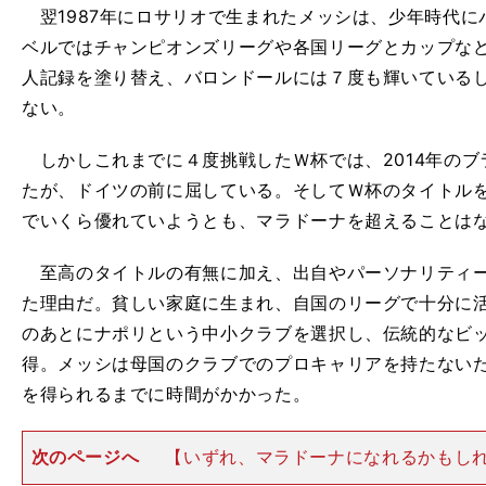
翌1987年にロサリオで生まれたメッシは、少年時代に
ベルではチャンピオンズリーグや各国リーグとカップな
人記録を塗り替え、バロンドールには７度も輝いている
ない。
しかしこれまでに４度挑戦したＷ杯では、2014年のブ
たが、ドイツの前に屈している。そしてＷ杯のタイトル
でいくら優れていようとも、マラドーナを超えることは
至高のタイトルの有無に加え、出自やパーソナリティー
た理由だ。貧しい家庭に生まれ、自国のリーグで十分に
のあとにナポリという中小クラブを選択し、伝統的なビ
得。メッシは母国のクラブでのプロキャリアを持たない
を得られるまでに時間がかかった。
次のページへ
【いずれ、マラドーナになれるかもし
マラドーナは開けっぴろげのお親分肌の性格で、誰と