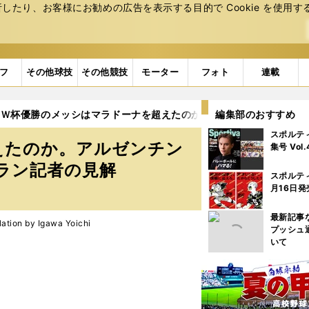
たり、お客様にお勧めの広告を表⽰する⽬的で Cookie を使⽤す
フ
その他球技
その他競技
モーター
フォト
連載
Ｗ杯優勝のメッシはマラドーナを超えたのか。アルゼンチンサッカー
編集部のおすすめ
スポルテ
えたのか。アルゼンチン
集号 Vol
ラン記者の見解
スポルテ
月16日発
最新記事
ion by Igawa Yoichi
プッシュ
いて