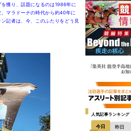
を獲り、話題になるのは1986年に
。マラドーナの時代から約40年に
ラン記者は、今、このふたりをどう見
人気記事ランキング
今日
昨日