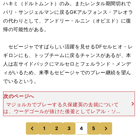
ハキミ（ドルトムント）のみ。またレンタル期間切れで
パリ・サンジェルマンに戻るGKアルフォンス・アレオラ
の代わりとして、アンドリー・ルニン（オビエド）に復
帰の可能性がある。
セビージャですばらしい活躍を見せるDFセルヒオ・レ
ギロンにも、トップチームに戻るチャンスがあるが、本
人は左サイドバックにマルセロとフェルランド・メンデ
ィがいるため、来季もセビージャでのプレー継続を望ん
でいるという。
次のページへ
マジョルカでプレーする久保建英の去就について
は、ウーデゴールが抜けた後釜としてレアル・ソシ
エダ、もしくはベティスへのレンタルが濃厚という
ほか、パリ・サンジェルマン移籍との報道が出てい
次
1
2
3
4
5
のページへ
のページへ
るが、その信ぴょう
前