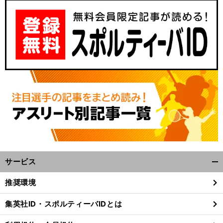
サービス
開
く/
推奨環境
閉
じ
集英社ID・スポルティーバIDとは
る