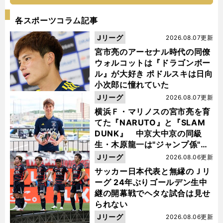
各スポーツコラム記事
Jリーグ
2026.08.07更新
宮市亮のアーセナル時代の同僚
ウォルコットは『ドラゴンボー
ル』が大好き ポドルスキは日向
小次郎に憧れていた
Jリーグ
2026.08.07更新
横浜Ｆ・マリノスの宮市亮を育
てた『NARUTO』と『SLAM
DUNK』 中京大中京の同級
生・木原龍一は"ジャンプ係"だ
った
Jリーグ
2026.08.06更新
サッカー日本代表と無縁のＪリ
ーグ 24年ぶりゴールデン生中
継の開幕戦でヘタな試合は見せ
られない
Jリーグ
2026.08.06更新