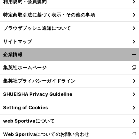
利用規約・会員規約
特定商取引法に基づく表示・その他の事項
ブラウザプッシュ通知について
サイトマップ
企業情報
開
く/
集英社ホームページ
新
閉
し
じ
集英社プライバシーガイドライン
い
る
ウ
SHUEISHA Privacy Guideline
ィ
前
へ
ン
Setting of Cookies
ド
ウ
web Sportivaについて
で
開
Web Sportivaについてのお問い合わせ
く
新