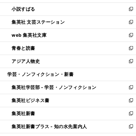
開
ウ
し
小説すばる
く
で
い
新
開
ウ
し
集英社 文芸ステーション
く
ィ
い
新
ン
ウ
し
web 集英社文庫
ド
ィ
い
新
ウ
ン
ウ
し
青春と読書
で
ド
ィ
い
新
開
ウ
ン
ウ
し
アジア人物史
く
で
ド
ィ
い
新
開
ウ
ン
ウ
し
学芸・ノンフィクション・新書
く
で
ド
ィ
い
開
ウ
ン
ウ
集英社学芸部 - 学芸・ノンフィクション
く
で
ド
ィ
新
開
ウ
ン
し
集英社ビジネス書
く
で
ド
い
新
開
ウ
ウ
し
集英社新書
く
で
ィ
い
新
開
ン
ウ
し
集英社新書プラス - 知の水先案内人
く
ド
ィ
い
新
ウ
ン
ウ
し