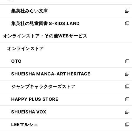
開
ウ
ン
ウ
集英社みらい文庫
く
で
ド
ィ
新
開
ウ
ン
し
集英社の児童図書 S-KIDS.LAND
く
で
ド
い
新
開
ウ
ウ
し
オンラインストア・
その他WEBサービス
く
で
ィ
い
開
ン
ウ
オンラインストア
く
ド
ィ
ウ
ン
OTO
で
ド
新
開
ウ
し
SHUEISHA MANGA-ART HERITAGE
く
で
い
新
開
ウ
し
ジャンプキャラクターズストア
く
ィ
い
新
ン
ウ
し
HAPPY PLUS STORE
ド
ィ
い
新
ウ
ン
ウ
し
SHUEISHA VOX
で
ド
ィ
い
新
開
ウ
ン
ウ
し
LEEマルシェ
く
で
ド
ィ
い
新
開
ウ
ン
ウ
し