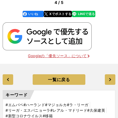
4 / 5
いいね
Xでポストする
LINEで送る
line
faceboo
x
k
Googleの「優先ソース」について
一覧に戻る
キーワード
#エムバペ
#ハーランド
#マジョルカ
#ラ・リーガ
#リーガ・エスパニョーラ
#レアル・マドリード
#久保建英
#新型コロナウイルス
#移籍