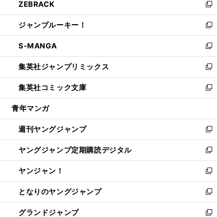
ZEBRACK
く
で
ド
ィ
い
新
開
ウ
ン
ウ
し
ジャンプルーキー！
く
で
ド
ィ
い
新
開
ウ
ン
ウ
し
S-MANGA
く
で
ド
ィ
い
新
開
ウ
ン
ウ
し
集英社ジャンプリミックス
く
で
ド
ィ
い
新
開
ウ
ン
ウ
し
集英社コミック文庫
く
で
ド
ィ
い
新
開
ウ
ン
ウ
し
青年マンガ
く
で
ド
ィ
い
開
ウ
ン
ウ
週刊ヤングジャンプ
く
で
ド
ィ
新
開
ウ
ン
し
ヤングジャンプ定期購読デジタル
く
で
ド
い
新
開
ウ
ウ
し
ヤンジャン！
く
で
ィ
い
新
開
ン
ウ
し
となりのヤングジャンプ
く
ド
ィ
い
新
ウ
ン
ウ
し
グランドジャンプ
で
ド
ィ
い
新