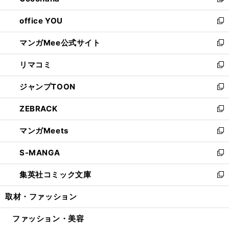
い
新
開
ウ
ウ
し
office YOU
く
で
ィ
い
新
開
ン
ウ
し
マンガMee公式サイト
く
ド
ィ
い
新
ウ
ン
ウ
し
リマコミ
で
ド
ィ
い
新
開
ウ
ン
ウ
し
ジャンプTOON
く
で
ド
ィ
い
新
開
ウ
ン
ウ
し
ZEBRACK
く
で
ド
ィ
い
新
開
ウ
ン
ウ
し
マンガMeets
く
で
ド
ィ
い
新
開
ウ
ン
ウ
し
S-MANGA
く
で
ド
ィ
い
新
開
ウ
ン
ウ
し
集英社コミック文庫
く
で
ド
ィ
い
新
開
ウ
ン
ウ
し
取材・ファッション
く
で
ド
ィ
い
開
ウ
ン
ウ
ファッション・美容
く
で
ド
ィ