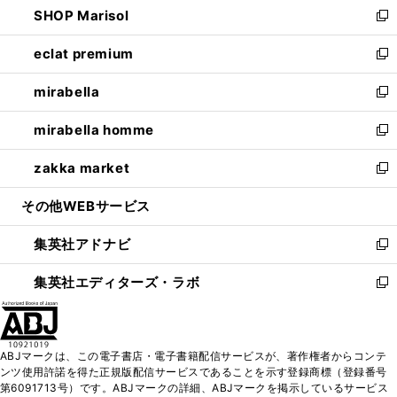
SHOP Marisol
く
で
ド
ィ
い
新
開
ウ
ン
ウ
し
eclat premium
く
で
ド
ィ
い
新
開
ウ
ン
ウ
し
mirabella
く
で
ド
ィ
い
新
開
ウ
ン
ウ
し
mirabella homme
く
で
ド
ィ
い
新
開
ウ
ン
ウ
し
zakka market
く
で
ド
ィ
い
新
開
ウ
ン
ウ
し
その他WEBサービス
く
で
ド
ィ
い
開
ウ
ン
ウ
集英社アドナビ
く
で
ド
ィ
新
開
ウ
ン
し
集英社エディターズ・ラボ
く
で
ド
い
新
開
ウ
ウ
し
く
で
ィ
い
開
ン
ウ
ABJマークは、この電子書店・電子書籍配信サービスが、著作権者からコンテ
く
ド
ィ
ンツ使用許諾を得た正規版配信サービスであることを示す登録商標（登録番号
ウ
ン
第6091713号）です。ABJマークの詳細、ABJマークを掲示しているサービス
で