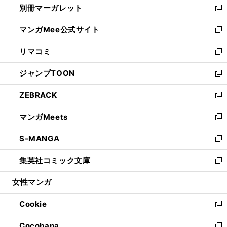
別冊マーガレット
く
で
ィ
い
新
開
ン
ウ
し
マンガMee公式サイト
く
ド
ィ
い
新
ウ
ン
ウ
し
リマコミ
で
ド
ィ
い
新
開
ウ
ン
ウ
し
ジャンプTOON
く
で
ド
ィ
い
新
開
ウ
ン
ウ
し
ZEBRACK
く
で
ド
ィ
い
新
開
ウ
ン
ウ
し
マンガMeets
く
で
ド
ィ
い
新
開
ウ
ン
ウ
し
S-MANGA
く
で
ド
ィ
い
新
開
ウ
ン
ウ
し
集英社コミック文庫
く
で
ド
ィ
い
新
開
ウ
ン
ウ
し
女性マンガ
く
で
ド
ィ
い
開
ウ
ン
ウ
Cookie
く
で
ド
ィ
新
開
ウ
ン
し
Cocohana
く
で
ド