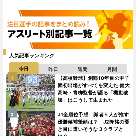
人気記事ランキング
今日
昨日
週間
月間
【高校野球】創部10年目の甲子
1
園初出場がすべてを変えた 健大
高崎・青栁監督が語る「機動破
壊」はこうして生まれた
J1全順位予想 識者５人が推す
2
優勝候補筆頭は？ J2降格の憂
き目に遭いそうな３クラブと