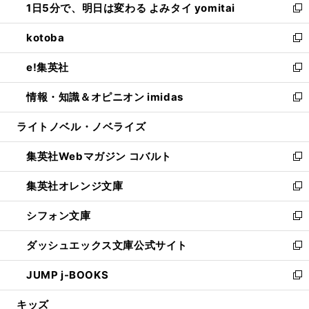
1日5分で、明日は変わる よみタイ yomitai
で
ド
ィ
い
新
開
ウ
ン
ウ
し
kotoba
く
で
ド
ィ
い
新
開
ウ
ン
ウ
し
e!集英社
く
で
ド
ィ
い
新
開
ウ
ン
ウ
し
情報・知識＆オピニオン imidas
く
で
ド
ィ
い
新
開
ウ
ン
ウ
し
ライトノベル・ノベライズ
く
で
ド
ィ
い
開
ウ
ン
ウ
集英社Webマガジン コバルト
く
で
ド
ィ
新
開
ウ
ン
し
集英社オレンジ文庫
く
で
ド
い
新
開
ウ
ウ
し
シフォン文庫
く
で
ィ
い
新
開
ン
ウ
し
ダッシュエックス文庫公式サイト
く
ド
ィ
い
新
ウ
ン
ウ
し
JUMP j-BOOKS
で
ド
ィ
い
新
開
ウ
ン
ウ
し
キッズ
く
で
ド
ィ
い