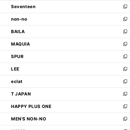
開
ウ
ン
Seventeen
く
で
ド
新
開
ウ
し
non-no
く
で
い
新
開
ウ
し
BAILA
く
ィ
い
新
ン
ウ
し
MAQUIA
ド
ィ
い
新
ウ
ン
ウ
し
SPUR
で
ド
ィ
い
新
開
ウ
ン
ウ
し
LEE
く
で
ド
ィ
い
新
開
ウ
ン
ウ
し
eclat
く
で
ド
ィ
い
新
開
ウ
ン
ウ
し
T JAPAN
く
で
ド
ィ
い
新
開
ウ
ン
ウ
し
HAPPY PLUS ONE
く
で
ド
ィ
い
新
開
ウ
ン
ウ
し
MEN'S NON-NO
く
で
ド
ィ
い
新
開
ウ
ン
ウ
し