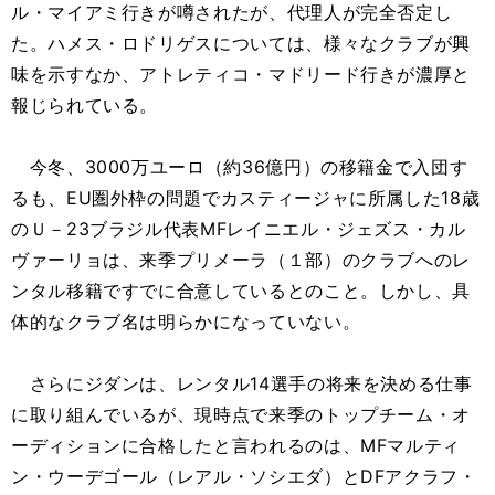
ル・マイアミ行きが噂されたが、代理人が完全否定し
た。ハメス・ロドリゲスについては、様々なクラブが興
味を示すなか、アトレティコ・マドリード行きが濃厚と
報じられている。
今冬、3000万ユーロ（約36億円）の移籍金で入団す
るも、EU圏外枠の問題でカスティージャに所属した18歳
のＵ－23ブラジル代表MFレイニエル・ジェズス・カル
ヴァーリョは、来季プリメーラ（１部）のクラブへのレ
ンタル移籍ですでに合意しているとのこと。しかし、具
体的なクラブ名は明らかになっていない。
さらにジダンは、レンタル14選手の将来を決める仕事
に取り組んでいるが、現時点で来季のトップチーム・オ
ーディションに合格したと言われるのは、MFマルティ
ン・ウーデゴール（レアル・ソシエダ）とDFアクラフ・