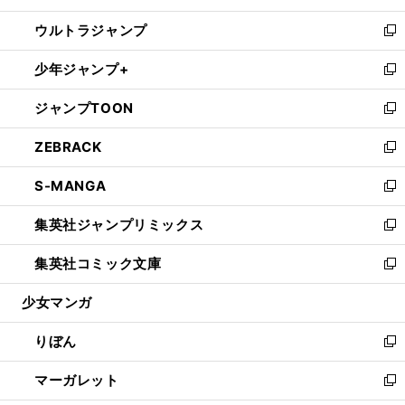
開
ウ
ン
ウ
し
ウルトラジャンプ
く
で
ド
ィ
い
新
開
ウ
ン
ウ
し
少年ジャンプ+
く
で
ド
ィ
い
新
開
ウ
ン
ウ
し
ジャンプTOON
く
で
ド
ィ
い
新
開
ウ
ン
ウ
し
ZEBRACK
く
で
ド
ィ
い
新
開
ウ
ン
ウ
し
S-MANGA
く
で
ド
ィ
い
新
開
ウ
ン
ウ
し
集英社ジャンプリミックス
く
で
ド
ィ
い
新
開
ウ
ン
ウ
し
集英社コミック文庫
く
で
ド
ィ
い
新
開
ウ
ン
ウ
し
少女マンガ
く
で
ド
ィ
い
開
ウ
ン
ウ
りぼん
く
で
ド
ィ
新
開
ウ
ン
し
マーガレット
く
で
ド
い
新
開
ウ
ウ
し