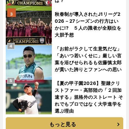
は？
秋春制が導入されたJ1リーグ2
3
026－27シーズンの行方はい
かに!? ５人の識者が全順位を
大胆予想
4
「お前がラクして生意気だな」
「あいつ若いくせに」厳しい言
葉を浴びせられるも佐藤慎太郎
が貫いた誇りとファンへの思い
5
【夏の甲子園2026】聖隷クリ
ストファー・高部陸の「２回加
速する」規格外のストレート そ
れでもプロではなく大学進学を
選ぶ理由
もっと見る