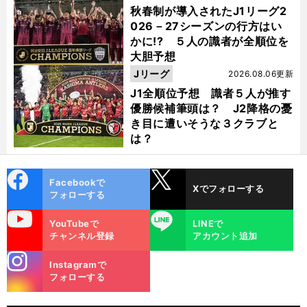
秋春制が導入されたJ1リーグ2
026－27シーズンの行方はい
かに!? ５人の識者が全順位を
大胆予想
Jリーグ
2026.08.06更新
J1全順位予想 識者５人が推す
優勝候補筆頭は？ J2降格の憂
き目に遭いそうな３クラブと
は？
cebo
X
Facebookで
Xでフォローする
ok
フォローする
uTube
LINE
YouTubeで
LINEで
チャンネル登録
アカウント追加
stagra
Instagramで
m
フォローする