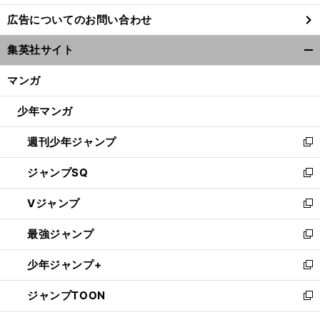
し
広告についてのお問い合わせ
い
ウ
集英社サイト
ィ
開
ン
く/
マンガ
ド
閉
ウ
じ
少年マンガ
で
る
開
週刊少年ジャンプ
く
新
し
ジャンプSQ
い
新
ウ
し
Vジャンプ
ィ
い
新
ン
ウ
し
最強ジャンプ
ド
ィ
い
新
ウ
ン
ウ
し
少年ジャンプ+
で
ド
ィ
い
新
開
ウ
ン
ウ
し
ジャンプTOON
く
で
ド
ィ
い
新
開
ウ
ン
ウ
し