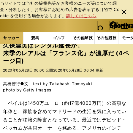
当サイトでは当社の提携先等がお客様のニーズ等について調
査・分析したり、お客様にお勧めの広告を表⽰する⽬的で Co
閉じ
okie を使⽤する場合があります。
詳しくはこちら
る
マイペ
web Sportiva (webスポルティーバ)
検索
メニュ
we
ー
サッカーの記事一覧
海外サッカー
海外サッカー
b
ジ
サッカー
競馬
ゴルフ
その他球技
その他競技
モー
ス
久保建英はレンタル延長か。
ポ
来季のレアルは「フランス化」が濃厚だ (4ペ
ル
ージ目)
テ
ィ
2020年05月28日 06:00 公開
2020年05月28日 06:04 更新
ー
バ
高橋智行●文 text by Takahashi Tomoyuki
photo by Getty Images
ベイルは1450万ユーロ（約17億4000万円）の高額な
年俸と、家族を含めてマドリードの生活を気に入ってい
ることが移籍の障害となっている。最近ではデビッド・
ベッカムが共同オーナーを務める、アメリカのインテ