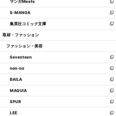
マンガMeets
く
で
ド
ィ
い
新
開
ウ
ン
ウ
し
S-MANGA
く
で
ド
ィ
い
新
開
ウ
ン
ウ
し
集英社コミック文庫
く
で
ド
ィ
い
新
開
ウ
ン
ウ
し
取材・ファッション
く
で
ド
ィ
い
開
ウ
ン
ウ
ファッション・美容
く
で
ド
ィ
開
ウ
ン
Seventeen
く
で
ド
新
開
ウ
し
non-no
く
で
い
新
開
ウ
し
BAILA
く
ィ
い
新
ン
ウ
し
MAQUIA
ド
ィ
い
新
ウ
ン
ウ
し
SPUR
で
ド
ィ
い
新
開
ウ
ン
ウ
し
LEE
く
で
ド
ィ
い
新