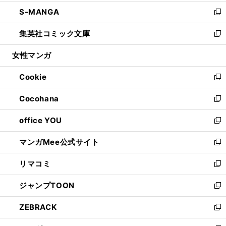
開
ウ
ン
ウ
し
S-MANGA
く
で
ド
ィ
い
新
開
ウ
ン
ウ
し
集英社コミック文庫
く
で
ド
ィ
い
新
開
ウ
ン
ウ
し
女性マンガ
く
で
ド
ィ
い
開
ウ
ン
ウ
Cookie
く
で
ド
ィ
新
開
ウ
ン
し
Cocohana
く
で
ド
い
新
開
ウ
ウ
し
office YOU
く
で
ィ
い
新
開
ン
ウ
し
マンガMee公式サイト
く
ド
ィ
い
新
ウ
ン
ウ
し
リマコミ
で
ド
ィ
い
新
開
ウ
ン
ウ
し
ジャンプTOON
く
で
ド
ィ
い
新
開
ウ
ン
ウ
し
ZEBRACK
く
で
ド
ィ
い
新
開
ウ
ン
ウ
し