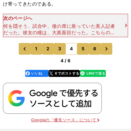
け寄ってきたのである。
次のページへ
何を隠そう、試合中、後の席に座っていた美人記者
だった。彼女の瞳は、大真面目だった。こちらの眼
鏡の奥を真っ直ぐに見据え、訴えかけているようで
もあった。「今日の試合をどう思いますか。あなた
次
1
2
3
4
5
6
のページへ
のページへ
も、ジーコ監督と
前
4 / 6
いいね
Xでポストする
LINEで送る
line
faceboo
x
k
Googleの「優先ソース」について