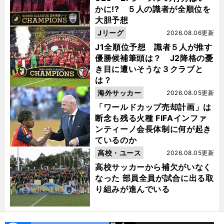
かに!? ５人の識者が全順位を
大胆予想
Jリーグ
2026.08.06更新
J1全順位予想 識者５人が推す
優勝候補筆頭は？ J2降格の憂
き目に遭いそうな３クラブと
は？
海外サッカー
2026.08.05更新
「ワールドカップ売却計画」は
断念も残る火種 FIFAインファ
ンティーノ会長体制に何が起き
ているのか
高校・ユース
2026.08.05更新
高校サッカーから補欠がいなく
なった 部員全員が試合に出る取
り組みが進んでいる