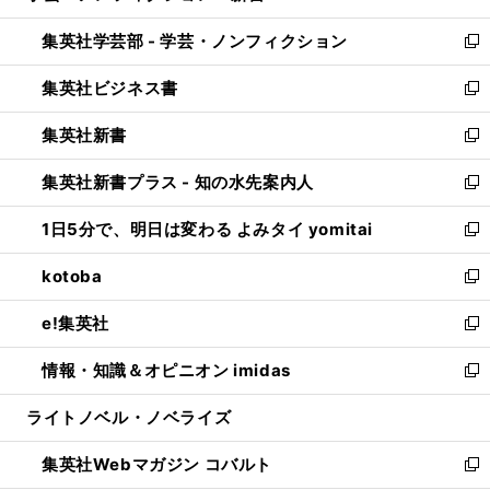
開
ウ
ン
ウ
集英社学芸部 - 学芸・ノンフィクション
く
で
ド
ィ
新
開
ウ
ン
し
集英社ビジネス書
く
で
ド
い
新
開
ウ
ウ
し
集英社新書
く
で
ィ
い
新
開
ン
ウ
し
集英社新書プラス - 知の水先案内人
く
ド
ィ
い
新
ウ
ン
ウ
し
1日5分で、明日は変わる よみタイ yomitai
で
ド
ィ
い
新
開
ウ
ン
ウ
し
kotoba
く
で
ド
ィ
い
新
開
ウ
ン
ウ
し
e!集英社
く
で
ド
ィ
い
新
開
ウ
ン
ウ
し
情報・知識＆オピニオン imidas
く
で
ド
ィ
い
新
開
ウ
ン
ウ
し
ライトノベル・ノベライズ
く
で
ド
ィ
い
開
ウ
ン
ウ
集英社Webマガジン コバルト
く
で
ド
ィ
新
開
ウ
ン