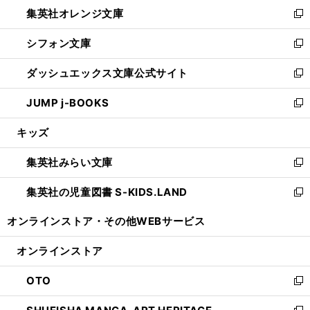
し
集英社オレンジ文庫
く
で
ド
い
新
開
ウ
ウ
し
シフォン文庫
く
で
ィ
い
新
開
ン
ウ
し
ダッシュエックス文庫公式サイト
く
ド
ィ
い
新
ウ
ン
ウ
し
JUMP j-BOOKS
で
ド
ィ
い
新
開
ウ
ン
ウ
し
キッズ
く
で
ド
ィ
い
開
ウ
ン
ウ
集英社みらい文庫
く
で
ド
ィ
新
開
ウ
ン
し
集英社の児童図書 S-KIDS.LAND
く
で
ド
い
新
開
ウ
ウ
し
オンラインストア・
その他WEBサービス
く
で
ィ
い
開
ン
ウ
オンラインストア
く
ド
ィ
ウ
ン
OTO
で
ド
新
開
ウ
し