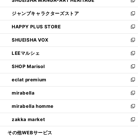
SHUEISHA MANGA-ART HERITAGE
く
で
い
新
開
ウ
し
ジャンプキャラクターズストア
く
ィ
い
新
ン
ウ
し
HAPPY PLUS STORE
ド
ィ
い
新
ウ
ン
ウ
し
SHUEISHA VOX
で
ド
ィ
い
新
開
ウ
ン
ウ
し
LEEマルシェ
く
で
ド
ィ
い
新
開
ウ
ン
ウ
し
SHOP Marisol
く
で
ド
ィ
い
新
開
ウ
ン
ウ
し
eclat premium
く
で
ド
ィ
い
新
開
ウ
ン
ウ
し
mirabella
く
で
ド
ィ
い
新
開
ウ
ン
ウ
し
mirabella homme
く
で
ド
ィ
い
新
開
ウ
ン
ウ
し
zakka market
く
で
ド
ィ
い
新
開
ウ
ン
ウ
し
その他WEBサービス
く
で
ド
ィ
い