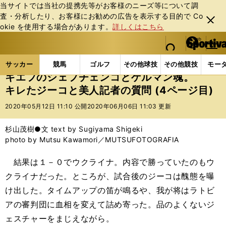
当サイトでは当社の提携先等がお客様のニーズ等について調
査・分析したり、お客様にお勧めの広告を表⽰する⽬的で Co
閉じ
okie を使⽤する場合があります。
詳しくはこちら
る
マイペ
web Sportiva (webスポルティーバ)
検索
メニュ
we
ー
サッカーの記事一覧
海外サッカー
海外サッカー
b
ジ
サッカー
競馬
ゴルフ
その他球技
その他競技
モー
ス
キエフのシェフチェンコとゲルマン魂。
ポ
キレたジーコと美人記者の質問 (4ページ目)
ル
テ
2020年05月12日 11:10 公開
2020年06月06日 11:03 更新
ィ
ー
杉山茂樹●文 text by Sugiyama Shigeki
バ
photo by Mutsu Kawamori／MUTSUFOTOGRAFIA
結果は１－０でウクライナ。内容で勝っていたのもウ
クライナだった。ところが、試合後のジーコは醜態を曝
け出した。タイムアップの笛が鳴るや、我が将はラトビ
アの審判団に血相を変えて詰め寄った。品のよくないジ
ェスチャーをまじえながら。