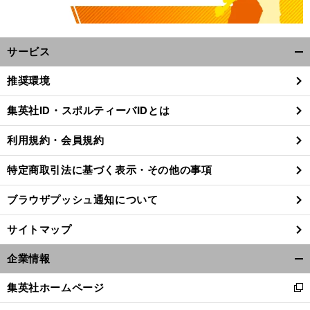
サービス
開
く/
推奨環境
閉
じ
集英社ID・スポルティーバIDとは
る
利用規約・会員規約
特定商取引法に基づく表示・その他の事項
ブラウザプッシュ通知について
サイトマップ
企業情報
開
く/
集英社ホームページ
新
閉
し
じ