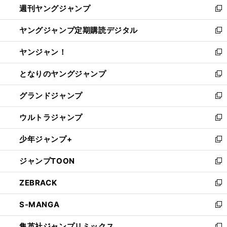
週刊ヤングジャンプ
く
で
ド
ィ
新
開
ウ
ン
し
ヤングジャンプ定期購読デジタル
く
で
ド
い
新
開
ウ
ウ
し
ヤンジャン！
く
で
ィ
い
新
開
ン
ウ
し
となりのヤングジャンプ
く
ド
ィ
い
新
ウ
ン
ウ
し
グランドジャンプ
で
ド
ィ
い
新
開
ウ
ン
ウ
し
ウルトラジャンプ
く
で
ド
ィ
い
新
開
ウ
ン
ウ
し
少年ジャンプ+
く
で
ド
ィ
い
新
開
ウ
ン
ウ
し
ジャンプTOON
く
で
ド
ィ
い
新
開
ウ
ン
ウ
し
ZEBRACK
く
で
ド
ィ
い
新
開
ウ
ン
ウ
し
S-MANGA
く
で
ド
ィ
い
新
開
ウ
ン
ウ
し
集英社ジャンプリミックス
く
で
ド