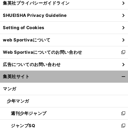
集英社プライバシーガイドライン
い
る
ウ
SHUEISHA Privacy Guideline
ィ
ン
Setting of Cookies
ド
ウ
web Sportivaについて
で
開
Web Sportivaについてのお問い合わせ
く
前
新
へ
し
広告についてのお問い合わせ
い
ウ
集英社サイト
ィ
開
ン
く/
マンガ
ド
閉
ウ
じ
少年マンガ
で
る
開
週刊少年ジャンプ
く
新
し
ジャンプSQ
い
新