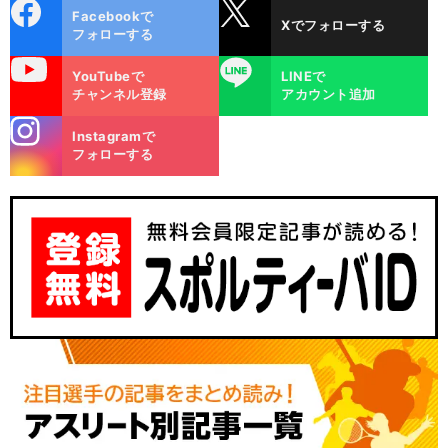
cebo
X
Facebookで
Xでフォローする
ok
フォローする
uTube
LINE
YouTubeで
LINEで
チャンネル登録
アカウント追加
stagra
Instagramで
m
フォローする