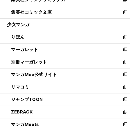
ィ
い
新
開
ウ
ン
ウ
し
集英社コミック文庫
く
で
ド
ィ
い
新
開
ウ
ン
ウ
し
少女マンガ
く
で
ド
ィ
い
開
ウ
ン
ウ
りぼん
く
で
ド
ィ
新
開
ウ
ン
し
マーガレット
く
で
ド
い
新
開
ウ
ウ
し
別冊マーガレット
く
で
ィ
い
新
開
ン
ウ
し
マンガMee公式サイト
く
ド
ィ
い
新
ウ
ン
ウ
し
リマコミ
で
ド
ィ
い
新
開
ウ
ン
ウ
し
ジャンプTOON
く
で
ド
ィ
い
新
開
ウ
ン
ウ
し
ZEBRACK
く
で
ド
ィ
い
新
開
ウ
ン
ウ
し
マンガMeets
く
で
ド
ィ
い
新