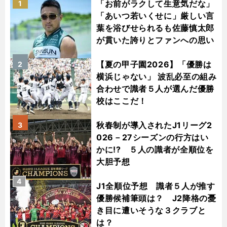
「お前がラクして生意気だな」
1
「あいつ若いくせに」厳しい言
葉を浴びせられるも佐藤慎太郎
が貫いた誇りとファンへの思い
【夏の甲子園2026】「優勝は
2
横浜じゃない」 波乱必至の組み
合わせで識者５人が選んだ優勝
校はここだ！
秋春制が導入されたJ1リーグ2
3
026－27シーズンの行方はい
かに!? ５人の識者が全順位を
大胆予想
4
J1全順位予想 識者５人が推す
優勝候補筆頭は？ J2降格の憂
き目に遭いそうな３クラブと
は？