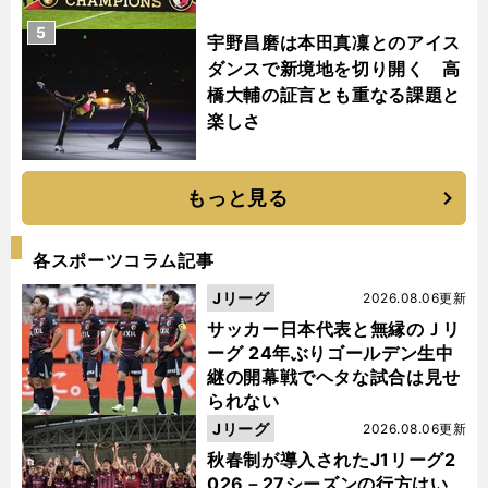
5
宇野昌磨は本田真凜とのアイス
ダンスで新境地を切り開く 高
橋大輔の証言とも重なる課題と
楽しさ
もっと見る
各スポーツコラム記事
Jリーグ
2026.08.06更新
サッカー日本代表と無縁のＪリ
ーグ 24年ぶりゴールデン生中
継の開幕戦でヘタな試合は見せ
られない
Jリーグ
2026.08.06更新
秋春制が導入されたJ1リーグ2
026－27シーズンの行方はい