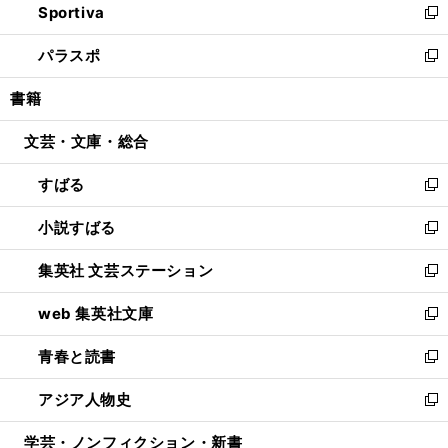
Sportiva
く
ド
ィ
い
新
ウ
ン
ウ
し
パラスポ
で
ド
ィ
い
新
開
ウ
ン
ウ
し
書籍
く
で
ド
ィ
い
開
ウ
ン
ウ
文芸・文庫・総合
く
で
ド
ィ
開
ウ
ン
すばる
く
で
ド
新
開
ウ
し
小説すばる
く
で
い
新
開
ウ
し
集英社 文芸ステーション
く
ィ
い
新
ン
ウ
し
web 集英社文庫
ド
ィ
い
新
ウ
ン
ウ
し
青春と読書
で
ド
ィ
い
新
開
ウ
ン
ウ
し
アジア人物史
く
で
ド
ィ
い
新
開
ウ
ン
ウ
し
学芸・ノンフィクション・新書
く
で
ド
ィ
い