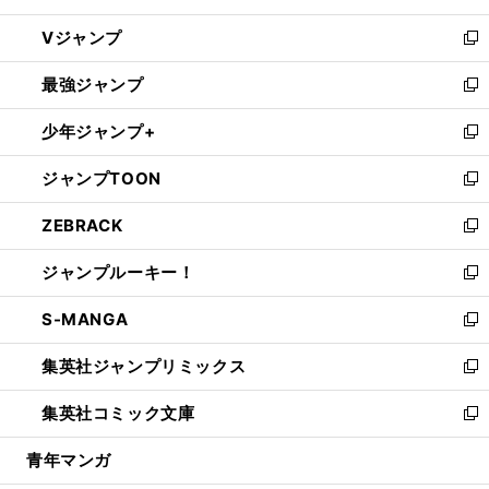
ウ
し
Vジャンプ
ィ
い
新
ン
ウ
し
最強ジャンプ
ド
ィ
い
新
ウ
ン
ウ
し
少年ジャンプ+
で
ド
ィ
い
新
開
ウ
ン
ウ
し
ジャンプTOON
く
で
ド
ィ
い
新
開
ウ
ン
ウ
し
ZEBRACK
く
で
ド
ィ
い
新
開
ウ
ン
ウ
し
ジャンプルーキー！
く
で
ド
ィ
い
新
開
ウ
ン
ウ
し
S-MANGA
く
で
ド
ィ
い
新
開
ウ
ン
ウ
し
集英社ジャンプリミックス
く
で
ド
ィ
い
新
開
ウ
ン
ウ
し
集英社コミック文庫
く
で
ド
ィ
い
新
開
ウ
ン
ウ
し
青年マンガ
く
で
ド
ィ
い
開
ウ
ン
ウ