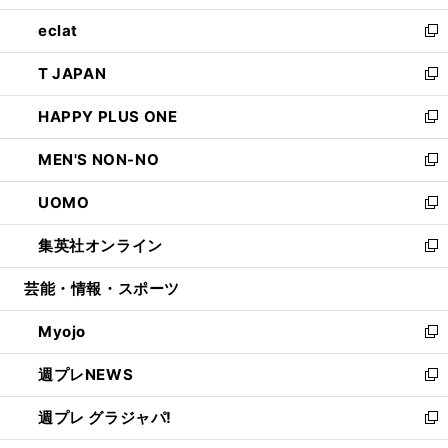
開
ウ
ン
ウ
し
eclat
く
で
ド
ィ
い
新
開
ウ
ン
ウ
し
T JAPAN
く
で
ド
ィ
い
新
開
ウ
ン
ウ
し
HAPPY PLUS ONE
く
で
ド
ィ
い
新
開
ウ
ン
ウ
し
MEN'S NON-NO
く
で
ド
ィ
い
新
開
ウ
ン
ウ
し
UOMO
く
で
ド
ィ
い
新
開
ウ
ン
ウ
し
集英社オンライン
く
で
ド
ィ
い
新
開
ウ
ン
ウ
し
芸能・情報・スポーツ
く
で
ド
ィ
い
開
ウ
ン
ウ
Myojo
く
で
ド
ィ
新
開
ウ
ン
し
週プレNEWS
く
で
ド
い
新
開
ウ
ウ
し
週プレ グラジャパ!
く
で
ィ
い
新
開
ン
ウ
し