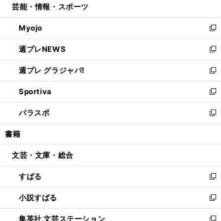
芸能・情報・スポーツ
く
で
ド
ィ
い
開
ウ
ン
ウ
Myojo
く
で
ド
ィ
新
開
ウ
ン
し
週プレNEWS
く
で
ド
い
新
開
ウ
ウ
し
週プレ グラジャパ!
く
で
ィ
い
新
開
ン
ウ
し
Sportiva
く
ド
ィ
い
新
ウ
ン
ウ
し
パラスポ
で
ド
ィ
い
新
開
ウ
ン
ウ
し
書籍
く
で
ド
ィ
い
開
ウ
ン
ウ
文芸・文庫・総合
く
で
ド
ィ
開
ウ
ン
すばる
く
で
ド
新
開
ウ
し
小説すばる
く
で
い
新
開
ウ
し
集英社 文芸ステーション
く
ィ
い
新