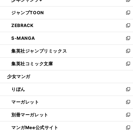
ド
ィ
い
新
開
ウ
ン
ウ
し
ジャンプTOON
く
で
ド
ィ
い
新
開
ウ
ン
ウ
し
ZEBRACK
く
で
ド
ィ
い
新
開
ウ
ン
ウ
し
S-MANGA
く
で
ド
ィ
い
新
開
ウ
ン
ウ
し
集英社ジャンプリミックス
く
で
ド
ィ
い
新
開
ウ
ン
ウ
し
集英社コミック文庫
く
で
ド
ィ
い
新
開
ウ
ン
ウ
し
少女マンガ
く
で
ド
ィ
い
開
ウ
ン
ウ
りぼん
く
で
ド
ィ
新
開
ウ
ン
し
マーガレット
く
で
ド
い
新
開
ウ
ウ
し
別冊マーガレット
く
で
ィ
い
新
開
ン
ウ
し
マンガMee公式サイト
く
ド
ィ
い
新