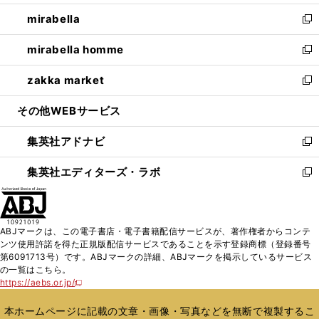
開
ウ
ン
ウ
し
mirabella
く
で
ド
ィ
い
新
開
ウ
ン
ウ
し
mirabella homme
く
で
ド
ィ
い
新
開
ウ
ン
ウ
し
zakka market
く
で
ド
ィ
い
新
開
ウ
ン
ウ
し
その他WEBサービス
く
で
ド
ィ
い
開
ウ
ン
ウ
集英社アドナビ
く
で
ド
ィ
新
開
ウ
ン
し
集英社エディターズ・ラボ
く
で
ド
い
新
開
ウ
ウ
し
く
で
ィ
い
開
ン
ウ
ABJマークは、この電子書店・電子書籍配信サービスが、著作権者からコンテ
く
ド
ィ
ンツ使用許諾を得た正規版配信サービスであることを示す登録商標（登録番号
ウ
ン
第6091713号）です。ABJマークの詳細、ABJマークを掲示しているサービス
で
ド
の一覧はこちら。
開
ウ
https://aebs.or.jp/
新
く
で
し
い
開
本ホームページに記載の文章・画像・写真などを無断で複製するこ