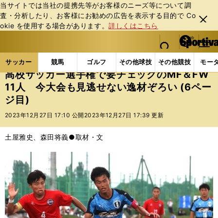
当サイトでは当社の提携先等がお客様のニーズ等について調
査・分析したり、お客様にお勧めの広告を表⽰する⽬的で Co
閉じ
okie を使⽤する場合があります。
詳しくはこちら
る
マイペ
web Sportiva (webスポルティーバ)
検索
メニュ
we
ー
サッカーの記事一覧
Jリーグ他
高校・ユース
高
b
ジ
サッカー
競馬
ゴルフ
その他球技
その他競技
モー
ス
高校サッカー選手権で要チェックのMF＆FW
ポ
11人 今大会も見逃せない逸材ぞろい (6ペー
ル
ジ目)
テ
ィ
2023年12月27日 17:10 公開
2023年12月27日 17:39 更新
ー
バ
土屋雅史、森田将義●取材・文