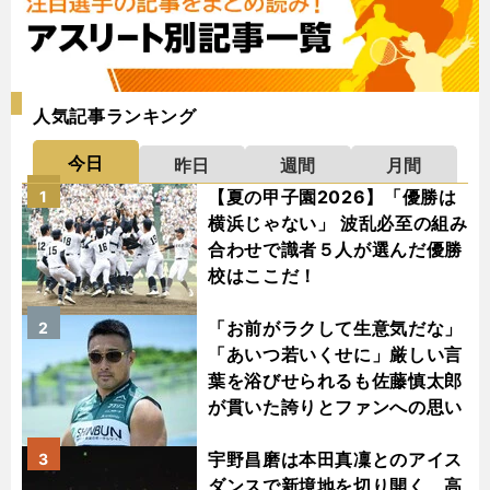
人気記事ランキング
今日
昨日
週間
月間
【夏の甲子園2026】「優勝は
1
横浜じゃない」 波乱必至の組み
合わせで識者５人が選んだ優勝
校はここだ！
「お前がラクして生意気だな」
2
「あいつ若いくせに」厳しい言
葉を浴びせられるも佐藤慎太郎
が貫いた誇りとファンへの思い
宇野昌磨は本田真凜とのアイス
3
ダンスで新境地を切り開く 高