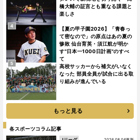
橋大輔の証言とも重なる課題と
楽しさ
4
【夏の甲子園2026】「青春っ
て密なので」の原点はあの夏の
惨敗 仙台育英・須江航が明か
す"日本一1000日計画"のすべ
て
5
高校サッカーから補欠がいなく
なった 部員全員が試合に出る取
り組みが進んでいる
もっと見る
各スポーツコラム記事
Jリーグ
2026.08.06更新