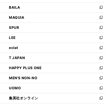
開
ウ
し
BAILA
く
ィ
い
新
ン
ウ
し
MAQUIA
ド
ィ
い
新
ウ
ン
ウ
し
SPUR
で
ド
ィ
い
新
開
ウ
ン
ウ
し
LEE
く
で
ド
ィ
い
新
開
ウ
ン
ウ
し
eclat
く
で
ド
ィ
い
新
開
ウ
ン
ウ
し
T JAPAN
く
で
ド
ィ
い
新
開
ウ
ン
ウ
し
HAPPY PLUS ONE
く
で
ド
ィ
い
新
開
ウ
ン
ウ
し
MEN'S NON-NO
く
で
ド
ィ
い
新
開
ウ
ン
ウ
し
UOMO
く
で
ド
ィ
い
新
開
ウ
ン
ウ
し
集英社オンライン
く
で
ド
ィ
い
新
開
ウ
ン
ウ
し