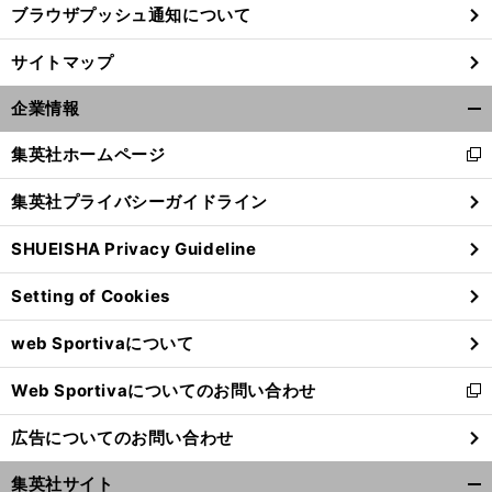
ブラウザプッシュ通知について
サイトマップ
企業情報
開
く/
集英社ホームページ
新
閉
し
じ
集英社プライバシーガイドライン
い
る
ウ
SHUEISHA Privacy Guideline
ィ
ン
Setting of Cookies
ド
前
へ
ウ
web Sportivaについて
で
開
Web Sportivaについてのお問い合わせ
く
新
し
広告についてのお問い合わせ
い
ウ
集英社サイト
ィ