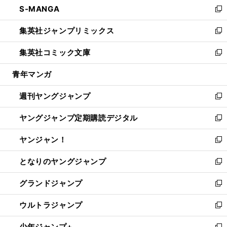
S-MANGA
く
で
ド
ィ
い
新
開
ウ
ン
ウ
し
集英社ジャンプリミックス
く
で
ド
ィ
い
新
開
ウ
ン
ウ
し
集英社コミック文庫
く
で
ド
ィ
い
新
開
ウ
ン
ウ
し
青年マンガ
く
で
ド
ィ
い
開
ウ
ン
ウ
週刊ヤングジャンプ
く
で
ド
ィ
新
開
ウ
ン
し
ヤングジャンプ定期購読デジタル
く
で
ド
い
新
開
ウ
ウ
し
ヤンジャン！
く
で
ィ
い
新
開
ン
ウ
し
となりのヤングジャンプ
く
ド
ィ
い
新
ウ
ン
ウ
し
グランドジャンプ
で
ド
ィ
い
新
開
ウ
ン
ウ
し
ウルトラジャンプ
く
で
ド
ィ
い
新
開
ウ
ン
ウ
し
少年ジャンプ+
く
で