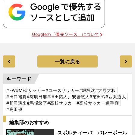
Googleの「優先ソース」について
一覧に戻る
キーワード
#FW
#MF
#サッカー
#ユースサッカー
#堀颯汰
#大原大和
#田口裕真
#碇明日麻
#神田拓人、安齋悠人
#芝田玲
#西丸道人
#郡司璃来
#馬場悠平
#高校サッカー
#高校サッカー選手権
#高田優
編集部のおすすめ
スポルティーバ バレーボール