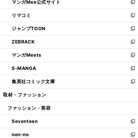
マンガMee公式サイト
く
ド
ィ
い
新
ウ
ン
ウ
し
リマコミ
で
ド
ィ
い
新
開
ウ
ン
ウ
し
ジャンプTOON
く
で
ド
ィ
い
新
開
ウ
ン
ウ
し
ZEBRACK
く
で
ド
ィ
い
新
開
ウ
ン
ウ
し
マンガMeets
く
で
ド
ィ
い
新
開
ウ
ン
ウ
し
S-MANGA
く
で
ド
ィ
い
新
開
ウ
ン
ウ
し
集英社コミック文庫
く
で
ド
ィ
い
新
開
ウ
ン
ウ
し
取材・ファッション
く
で
ド
ィ
い
開
ウ
ン
ウ
ファッション・美容
く
で
ド
ィ
開
ウ
ン
Seventeen
く
で
ド
新
開
ウ
し
non-no
く
で
い
新