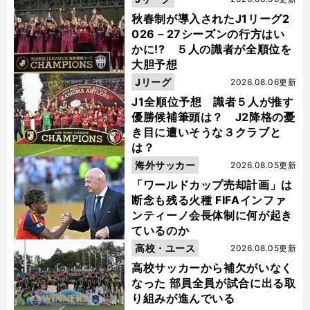
秋春制が導入されたJ1リーグ2
026－27シーズンの行方はい
かに!? ５人の識者が全順位を
大胆予想
Jリーグ
2026.08.06更新
J1全順位予想 識者５人が推す
優勝候補筆頭は？ J2降格の憂
き目に遭いそうな３クラブと
は？
海外サッカー
2026.08.05更新
「ワールドカップ売却計画」は
断念も残る火種 FIFAインファ
ンティーノ会長体制に何が起き
ているのか
高校・ユース
2026.08.05更新
高校サッカーから補欠がいなく
なった 部員全員が試合に出る取
り組みが進んでいる