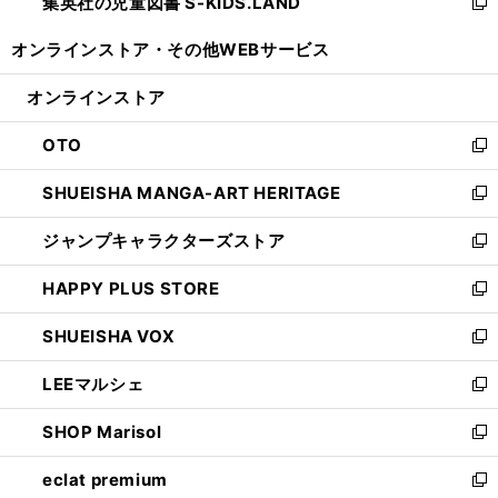
集英社の児童図書 S-KIDS.LAND
く
で
ド
い
新
開
ウ
ウ
し
オンラインストア・
その他WEBサービス
く
で
ィ
い
開
ン
ウ
オンラインストア
く
ド
ィ
ウ
ン
OTO
で
ド
新
開
ウ
し
SHUEISHA MANGA-ART HERITAGE
く
で
い
新
開
ウ
し
ジャンプキャラクターズストア
く
ィ
い
新
ン
ウ
し
HAPPY PLUS STORE
ド
ィ
い
新
ウ
ン
ウ
し
SHUEISHA VOX
で
ド
ィ
い
新
開
ウ
ン
ウ
し
LEEマルシェ
く
で
ド
ィ
い
新
開
ウ
ン
ウ
し
SHOP Marisol
く
で
ド
ィ
い
新
開
ウ
ン
ウ
し
eclat premium
く
で
ド
ィ
い
新