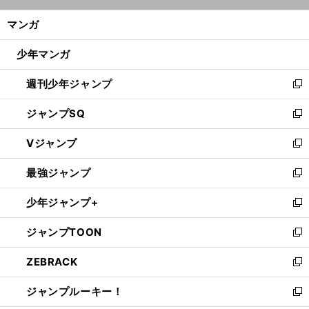
開
ン
く/
マンガ
ド
閉
ウ
じ
少年マンガ
で
る
開
週刊少年ジャンプ
く
新
し
ジャンプSQ
い
新
ウ
し
Vジャンプ
ィ
い
新
ン
ウ
し
最強ジャンプ
ド
ィ
い
新
ウ
ン
ウ
し
少年ジャンプ+
で
ド
ィ
い
新
開
ウ
ン
ウ
し
ジャンプTOON
く
で
ド
ィ
い
新
開
ウ
ン
ウ
し
ZEBRACK
く
で
ド
ィ
い
新
開
ウ
ン
ウ
し
ジャンプルーキー！
く
で
ド
ィ
い
新
開
ウ
ン
ウ
し