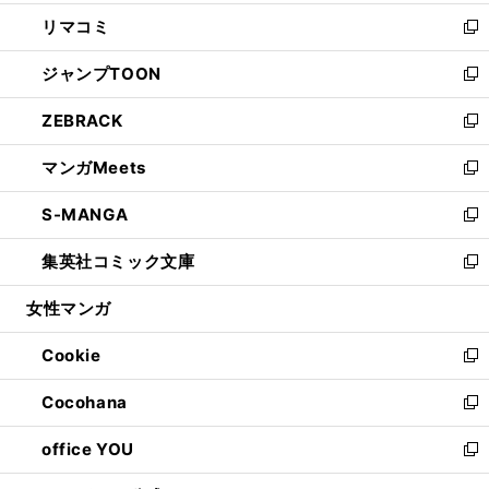
ウ
ン
ウ
し
リマコミ
で
ド
ィ
い
新
開
ウ
ン
ウ
し
ジャンプTOON
く
で
ド
ィ
い
新
開
ウ
ン
ウ
し
ZEBRACK
く
で
ド
ィ
い
新
開
ウ
ン
ウ
し
マンガMeets
く
で
ド
ィ
い
新
開
ウ
ン
ウ
し
S-MANGA
く
で
ド
ィ
い
新
開
ウ
ン
ウ
し
集英社コミック文庫
く
で
ド
ィ
い
新
開
ウ
ン
ウ
し
女性マンガ
く
で
ド
ィ
い
開
ウ
ン
ウ
Cookie
く
で
ド
ィ
新
開
ウ
ン
し
Cocohana
く
で
ド
い
新
開
ウ
ウ
し
office YOU
く
で
ィ
い
新
開
ン
ウ
し