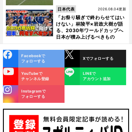
日本代表
2026.08.04更新
「お祭り騒ぎで終わらせてはい
けない」林陵平×岩政大樹が語
る、2030年ワールドカップへ
日本が積み上げるべきもの
cebo
X
Facebookで
Xでフォローする
ok
フォローする
uTube
LINE
YouTubeで
LINEで
チャンネル登録
アカウント追加
stagra
Instagramで
m
フォローする