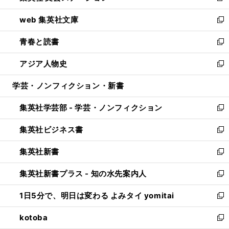
ン
ウ
し
web 集英社文庫
ド
ィ
い
新
ウ
ン
ウ
し
青春と読書
で
ド
ィ
い
新
開
ウ
ン
ウ
し
アジア人物史
く
で
ド
ィ
い
新
開
ウ
ン
ウ
し
学芸・ノンフィクション・新書
く
で
ド
ィ
い
開
ウ
ン
ウ
集英社学芸部 - 学芸・ノンフィクション
く
で
ド
ィ
新
開
ウ
ン
し
集英社ビジネス書
く
で
ド
い
新
開
ウ
ウ
し
集英社新書
く
で
ィ
い
新
開
ン
ウ
し
集英社新書プラス - 知の水先案内人
く
ド
ィ
い
新
ウ
ン
ウ
し
1日5分で、明日は変わる よみタイ yomitai
で
ド
ィ
い
新
開
ウ
ン
ウ
し
kotoba
く
で
ド
ィ
い
新
開
ウ