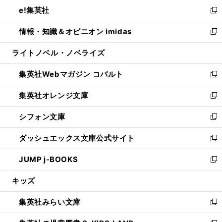
ン
ウ
し
e!集英社
く
で
ド
ィ
い
新
開
ウ
ン
ウ
し
情報・知識＆オピニオン imidas
く
で
ド
ィ
い
新
開
ウ
ン
ウ
し
ライトノベル・ノベライズ
く
で
ド
ィ
い
開
ウ
ン
ウ
集英社Webマガジン コバルト
く
で
ド
ィ
新
開
ウ
ン
し
集英社オレンジ文庫
く
で
ド
い
新
開
ウ
ウ
し
シフォン文庫
く
で
ィ
い
新
開
ン
ウ
し
ダッシュエックス文庫公式サイト
く
ド
ィ
い
新
ウ
ン
ウ
し
JUMP j-BOOKS
で
ド
ィ
い
新
開
ウ
ン
ウ
し
キッズ
く
で
ド
ィ
い
開
ウ
ン
ウ
集英社みらい文庫
く
で
ド
ィ
新
開
ウ
ン
し