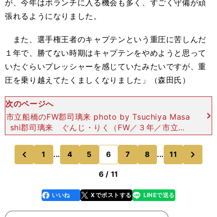
が、今年はボランチに入る機会も多く、すごく守備が頑
張れるようになりました。
また、選手権王者のキャプテンという重圧に苦しんだ
１年で、勝てない時期はキャプテンをやめようと思って
いたぐらいプレッシャーを感じていたみたいですが、重
圧を乗り越えてたくましくなりました」（森田氏）
次のページへ
市立船橋のFW郡司璃来 photo by Tsuchiya Masa
shi郡司璃来 ぐんじ・りく（FW／３年／市立船
橋・千葉県／176cm、72kg）「チームが苦しい時
に点が取れるし、どうしても勝ち
次
1
...
4
5
6
7
8
...
11
のページへ
のページへ
前
6 / 11
いいね
Xでポストする
LINEで送る
line
faceboo
x
k