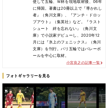
使して五輪、Ｗ杯を現地取材後、06年
に帰国。著書は20冊以上で『導かれし
者』（角川文庫）、『アンチ・ドロッ
プアウト』（集英社）など。『ラスト
シュート 絆を忘れない』（角川文
庫）で小説家デビューし、2020年12
月には『氷上のフェニックス』（角川
文庫）を刊行。
パリ五輪ではバレーボ
ールを
中心に取材。
小宮良之の記事一覧
フォトギャラリーを見る