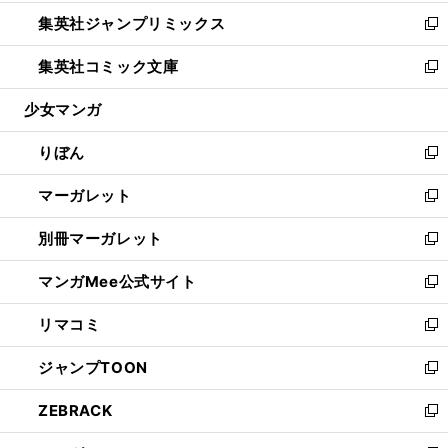
開
ウ
ン
ウ
し
集英社ジャンプリミックス
く
で
ド
ィ
い
新
開
ウ
ン
ウ
し
集英社コミック文庫
く
で
ド
ィ
い
新
開
ウ
ン
ウ
し
少女マンガ
く
で
ド
ィ
い
開
ウ
ン
ウ
りぼん
く
で
ド
ィ
新
開
ウ
ン
し
マーガレット
く
で
ド
い
新
開
ウ
ウ
し
別冊マーガレット
く
で
ィ
い
新
開
ン
ウ
し
マンガMee公式サイト
く
ド
ィ
い
新
ウ
ン
ウ
し
リマコミ
で
ド
ィ
い
新
開
ウ
ン
ウ
し
ジャンプTOON
く
で
ド
ィ
い
新
開
ウ
ン
ウ
し
ZEBRACK
く
で
ド
ィ
い
新
開
ウ
ン
ウ
し