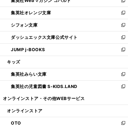
集英社Webマガジン コバルト
く
で
ド
ィ
新
開
ウ
ン
し
集英社オレンジ文庫
く
で
ド
い
新
開
ウ
ウ
し
シフォン文庫
く
で
ィ
い
新
開
ン
ウ
し
ダッシュエックス文庫公式サイト
く
ド
ィ
い
新
ウ
ン
ウ
し
JUMP j-BOOKS
で
ド
ィ
い
新
開
ウ
ン
ウ
し
キッズ
く
で
ド
ィ
い
開
ウ
ン
ウ
集英社みらい文庫
く
で
ド
ィ
新
開
ウ
ン
し
集英社の児童図書 S-KIDS.LAND
く
で
ド
い
新
開
ウ
ウ
し
オンラインストア・
その他WEBサービス
く
で
ィ
い
開
ン
ウ
オンラインストア
く
ド
ィ
ウ
ン
OTO
で
ド
新