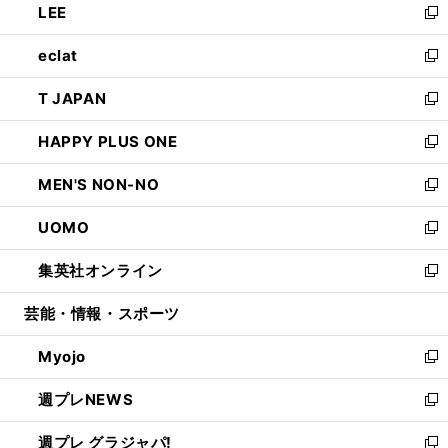
LEE
く
で
ド
ィ
い
新
開
ウ
ン
ウ
し
eclat
く
で
ド
ィ
い
新
開
ウ
ン
ウ
し
T JAPAN
く
で
ド
ィ
い
新
開
ウ
ン
ウ
し
HAPPY PLUS ONE
く
で
ド
ィ
い
新
開
ウ
ン
ウ
し
MEN'S NON-NO
く
で
ド
ィ
い
新
開
ウ
ン
ウ
し
UOMO
く
で
ド
ィ
い
新
開
ウ
ン
ウ
し
集英社オンライン
く
で
ド
ィ
い
新
開
ウ
ン
ウ
し
芸能・情報・スポーツ
く
で
ド
ィ
い
開
ウ
ン
ウ
Myojo
く
で
ド
ィ
新
開
ウ
ン
し
週プレNEWS
く
で
ド
い
新
開
ウ
ウ
し
週プレ グラジャパ!
く
で
ィ
い
新