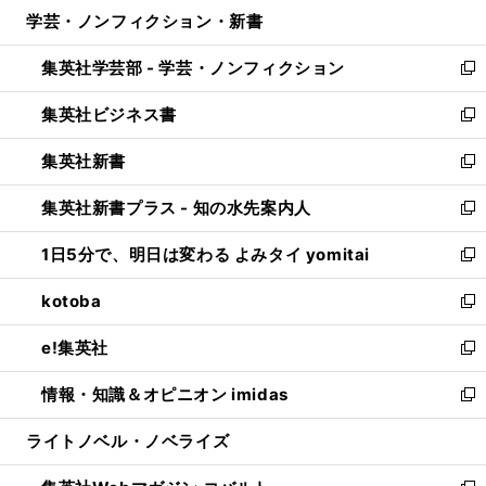
ウ
し
学芸・ノンフィクション・新書
く
で
ド
ィ
い
開
ウ
ン
ウ
集英社学芸部 - 学芸・ノンフィクション
く
で
ド
ィ
新
開
ウ
ン
し
集英社ビジネス書
く
で
ド
い
新
開
ウ
ウ
し
集英社新書
く
で
ィ
い
新
開
ン
ウ
し
集英社新書プラス - 知の水先案内人
く
ド
ィ
い
新
ウ
ン
ウ
し
1日5分で、明日は変わる よみタイ yomitai
で
ド
ィ
い
新
開
ウ
ン
ウ
し
kotoba
く
で
ド
ィ
い
新
開
ウ
ン
ウ
し
e!集英社
く
で
ド
ィ
い
新
開
ウ
ン
ウ
し
情報・知識＆オピニオン imidas
く
で
ド
ィ
い
新
開
ウ
ン
ウ
し
ライトノベル・ノベライズ
く
で
ド
ィ
い
開
ウ
ン
ウ