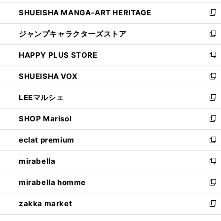
開
ウ
し
SHUEISHA MANGA-ART HERITAGE
く
で
い
新
開
ウ
し
ジャンプキャラクターズストア
く
ィ
い
新
ン
ウ
し
HAPPY PLUS STORE
ド
ィ
い
新
ウ
ン
ウ
し
SHUEISHA VOX
で
ド
ィ
い
新
開
ウ
ン
ウ
し
LEEマルシェ
く
で
ド
ィ
い
新
開
ウ
ン
ウ
し
SHOP Marisol
く
で
ド
ィ
い
新
開
ウ
ン
ウ
し
eclat premium
く
で
ド
ィ
い
新
開
ウ
ン
ウ
し
mirabella
く
で
ド
ィ
い
新
開
ウ
ン
ウ
し
mirabella homme
く
で
ド
ィ
い
新
開
ウ
ン
ウ
し
zakka market
く
で
ド
ィ
い
新
開
ウ
ン
ウ
し