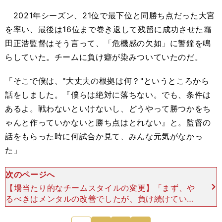
2021年シーズン、21位で最下位と同勝ち点だった大宮
を率い、最後は16位まで巻き返して残留に成功させた霜
田正浩監督はそう言って、「危機感の欠如」に警鐘を鳴
らしていた。チームに負け癖が染みついていたのだ。
「そこで僕は、"大丈夫の根拠は何？"というところから
話をしました。『僕らは絶対に落ちない。でも、条件は
あるよ。戦わないといけないし、どうやって勝つかをち
ゃんと作っていかないと勝ち点はとれない』と。監督の
話をもらった時に何試合か見て、みんな元気がなかっ
た」
次のページへ
【場当たり的なチームスタイルの変更】「まず、や
るべきはメンタルの改善でしたが、負け続けていた
チームに自信を持たせるのは難しい。いきなり『自
信を持ってやれ』と言っても、なかなかできない。
次