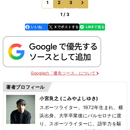
1
2
3
のページへ
小さな成功体験
1 / 3
いいね
Xでポストする
LINEで送る
line
faceboo
x
k
Googleの「優先ソース」について
著者プロフィール
小宮良之 (こみやよしゆき)
スポーツライター。1972年生まれ、横
浜出身。大学卒業後にバルセロナに渡
り、スポーツライターに。語学力を駆