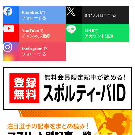
cebo
X
Facebookで
Xでフォローする
ok
フォローする
uTube
LINE
YouTubeで
LINEで
チャンネル登録
アカウント追加
stagra
Instagramで
m
フォローする
、
選
、
前
へ