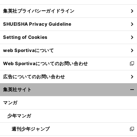
閉
し
じ
集英社プライバシーガイドライン
い
る
ウ
SHUEISHA Privacy Guideline
ィ
ン
Setting of Cookies
ド
ウ
web Sportivaについて
で
開
Web Sportivaについてのお問い合わせ
く
新
し
広告についてのお問い合わせ
い
ウ
集英社サイト
ィ
開
ン
く/
マンガ
ド
閉
ウ
じ
少年マンガ
で
る
開
週刊少年ジャンプ
く
新
し