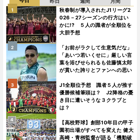
今日
昨日
週間
月間
秋春制が導入されたJ1リーグ2
1
026－27シーズンの行方はい
かに!? ５人の識者が全順位を
大胆予想
「お前がラクして生意気だな」
2
「あいつ若いくせに」厳しい言
葉を浴びせられるも佐藤慎太郎
が貫いた誇りとファンへの思い
J1全順位予想 識者５人が推す
3
優勝候補筆頭は？ J2降格の憂
き目に遭いそうな３クラブと
は？
4
【高校野球】創部10年目の甲子
園初出場がすべてを変えた 健大
高崎・青栁監督が語る「機動破