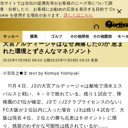
当サイトでは当社の提携先等がお客様のニーズ等について調
査・分析したり、お客様にお勧めの広告を表⽰する⽬的で Co
閉じ
okie を使⽤する場合があります。
詳しくはこちら
る
マイペ
web Sportiva (webスポルティーバ)
検索
メニュ
we
ー
サッカーの記事一覧
Jリーグ他
Jリーグ
大宮ア
b
ジ
サッカー
競馬
ゴルフ
その他球技
その他競技
モー
ス
大宮アルディージャはなぜ凋落したのか 恵ま
ポ
れた環境とずさんなマネジメント
ル
テ
2023年11月08日 06:30 公開
2023年11月08日 06:33 更新
ィ
ー
小宮良之●文 text by Komiya Yoshiyuki
バ
11月４日、J2の大宮アルディージャは敵地で清水エス
パルスと戦い、４－０で敗れている。残り１試合で、降
格圏の21位が確定。J3で（J2クラブライセンスのない）
FC大阪が２位以内に入った場合（J3は残り４試合で、大
阪は現在４位。２位との勝ち点差は６ポイント）に限
り、残留のわずかな可能性は残されているが......。