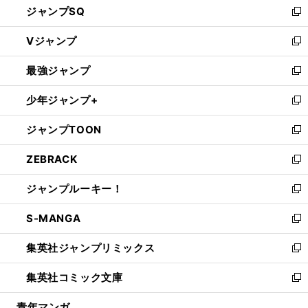
ジャンプSQ
い
新
ウ
し
Vジャンプ
ィ
い
新
ン
ウ
し
最強ジャンプ
ド
ィ
い
新
ウ
ン
ウ
し
少年ジャンプ+
で
ド
ィ
い
新
開
ウ
ン
ウ
し
ジャンプTOON
く
で
ド
ィ
い
新
開
ウ
ン
ウ
し
ZEBRACK
く
で
ド
ィ
い
新
開
ウ
ン
ウ
し
ジャンプルーキー！
く
で
ド
ィ
い
新
開
ウ
ン
ウ
し
S-MANGA
く
で
ド
ィ
い
新
開
ウ
ン
ウ
し
集英社ジャンプリミックス
く
で
ド
ィ
い
新
開
ウ
ン
ウ
し
集英社コミック文庫
く
で
ド
ィ
い
新
開
ウ
ン
ウ
し
青年マンガ
く
で
ド