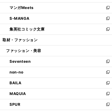
開
ウ
ン
ウ
し
マンガMeets
く
で
ド
ィ
い
新
開
ウ
ン
ウ
し
S-MANGA
く
で
ド
ィ
い
新
開
ウ
ン
ウ
し
集英社コミック文庫
く
で
ド
ィ
い
新
開
ウ
ン
ウ
し
取材・ファッション
く
で
ド
ィ
い
開
ウ
ン
ウ
ファッション・美容
く
で
ド
ィ
開
ウ
ン
Seventeen
く
で
ド
新
開
ウ
し
non-no
く
で
い
新
開
ウ
し
BAILA
く
ィ
い
新
ン
ウ
し
MAQUIA
ド
ィ
い
新
ウ
ン
ウ
し
SPUR
で
ド
ィ
い
新
開
ウ
ン
ウ
し