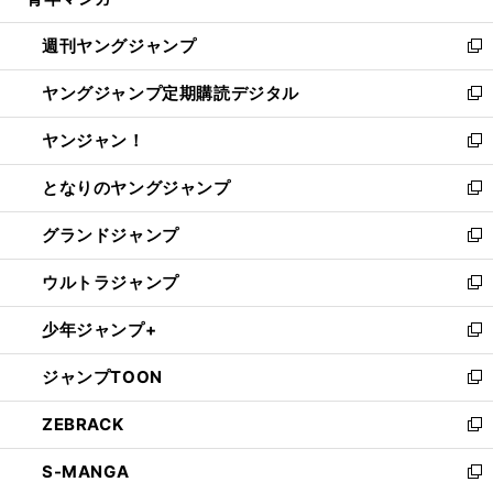
ィ
い
開
ウ
ン
ウ
週刊ヤングジャンプ
く
で
ド
ィ
新
開
ウ
ン
し
ヤングジャンプ定期購読デジタル
く
で
ド
い
新
開
ウ
ウ
し
ヤンジャン！
く
で
ィ
い
新
開
ン
ウ
し
となりのヤングジャンプ
く
ド
ィ
い
新
ウ
ン
ウ
し
グランドジャンプ
で
ド
ィ
い
新
開
ウ
ン
ウ
し
ウルトラジャンプ
く
で
ド
ィ
い
新
開
ウ
ン
ウ
し
少年ジャンプ+
く
で
ド
ィ
い
新
開
ウ
ン
ウ
し
ジャンプTOON
く
で
ド
ィ
い
新
開
ウ
ン
ウ
し
ZEBRACK
く
で
ド
ィ
い
新
開
ウ
ン
ウ
し
S-MANGA
く
で
ド
ィ
い
新