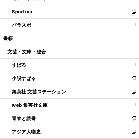
開
ン
ウ
し
Sportiva
く
ド
ィ
い
新
ウ
ン
ウ
し
パラスポ
で
ド
ィ
い
新
開
ウ
ン
ウ
し
書籍
く
で
ド
ィ
い
開
ウ
ン
ウ
文芸・文庫・総合
く
で
ド
ィ
開
ウ
ン
すばる
く
で
ド
新
開
ウ
し
小説すばる
く
で
い
新
開
ウ
し
集英社 文芸ステーション
く
ィ
い
新
ン
ウ
し
web 集英社文庫
ド
ィ
い
新
ウ
ン
ウ
し
青春と読書
で
ド
ィ
い
新
開
ウ
ン
ウ
し
アジア人物史
く
で
ド
ィ
い
新
開
ウ
ン