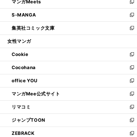
マンガMeets
く
で
ド
ィ
い
新
開
ウ
ン
ウ
し
S-MANGA
く
で
ド
ィ
い
新
開
ウ
ン
ウ
し
集英社コミック文庫
く
で
ド
ィ
い
新
開
ウ
ン
ウ
し
女性マンガ
く
で
ド
ィ
い
開
ウ
ン
ウ
Cookie
く
で
ド
ィ
新
開
ウ
ン
し
Cocohana
く
で
ド
い
新
開
ウ
ウ
し
office YOU
く
で
ィ
い
新
開
ン
ウ
し
マンガMee公式サイト
く
ド
ィ
い
新
ウ
ン
ウ
し
リマコミ
で
ド
ィ
い
新
開
ウ
ン
ウ
し
ジャンプTOON
く
で
ド
ィ
い
新
開
ウ
ン
ウ
し
ZEBRACK
く
で
ド
ィ
い
新