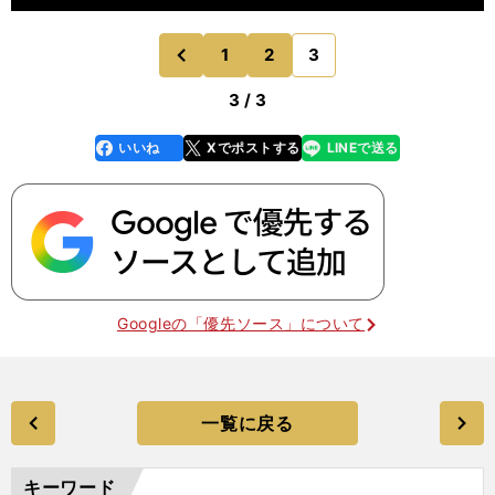
1
2
3
のページへ
前
3 / 3
いいね
Xでポストする
LINEで送る
line
faceboo
x
k
Googleの「優先ソース」について
一覧に戻る
キーワード