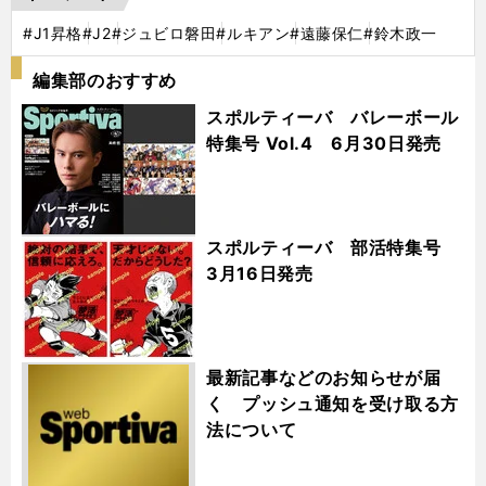
#J1昇格
#J2
#ジュビロ磐田
#ルキアン
#遠藤保仁
#鈴木政一
編集部のおすすめ
スポルティーバ バレーボール
特集号 Vol.4 6月30日発売
スポルティーバ 部活特集号
3月16日発売
最新記事などのお知らせが届
く プッシュ通知を受け取る方
法について