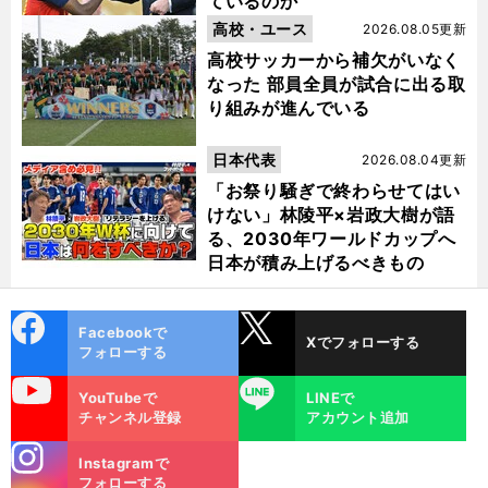
ているのか
高校・ユース
2026.08.05更新
高校サッカーから補欠がいなく
なった 部員全員が試合に出る取
り組みが進んでいる
日本代表
2026.08.04更新
「お祭り騒ぎで終わらせてはい
けない」林陵平×岩政大樹が語
る、2030年ワールドカップへ
日本が積み上げるべきもの
cebo
X
Facebookで
Xでフォローする
ok
フォローする
uTube
LINE
YouTubeで
LINEで
チャンネル登録
アカウント追加
stagra
Instagramで
m
フォローする