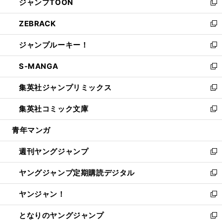
ジャンプTOON
く
で
ド
ィ
い
新
開
ウ
ン
ウ
し
ZEBRACK
く
で
ド
ィ
い
新
開
ウ
ン
ウ
し
ジャンプルーキー！
く
で
ド
ィ
い
新
開
ウ
ン
ウ
し
S-MANGA
く
で
ド
ィ
い
新
開
ウ
ン
ウ
し
集英社ジャンプリミックス
く
で
ド
ィ
い
新
開
ウ
ン
ウ
し
集英社コミック文庫
く
で
ド
ィ
い
新
開
ウ
ン
ウ
し
青年マンガ
く
で
ド
ィ
い
開
ウ
ン
ウ
週刊ヤングジャンプ
く
で
ド
ィ
新
開
ウ
ン
し
ヤングジャンプ定期購読デジタル
く
で
ド
い
新
開
ウ
ウ
し
ヤンジャン！
く
で
ィ
い
新
開
ン
ウ
し
となりのヤングジャンプ
く
ド
ィ
い
新