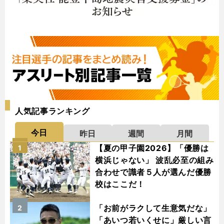
人気記事ランキング
今日
昨日
週間
月間
【夏の甲子園2026】「優勝は
1
横浜じゃない」 波乱必至の組み
合わせで識者５人が選んだ優勝
校はここだ！
「お前がラクして生意気だな」
2
「あいつ若いくせに」厳しい言