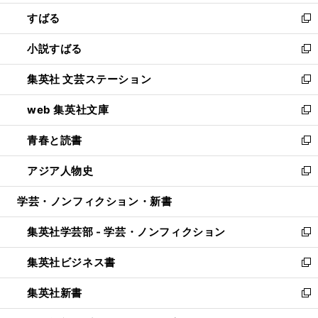
開
ウ
ン
すばる
く
で
ド
新
開
ウ
し
小説すばる
く
で
い
新
開
ウ
し
集英社 文芸ステーション
く
ィ
い
新
ン
ウ
し
web 集英社文庫
ド
ィ
い
新
ウ
ン
ウ
し
青春と読書
で
ド
ィ
い
新
開
ウ
ン
ウ
し
アジア人物史
く
で
ド
ィ
い
新
開
ウ
ン
ウ
し
学芸・ノンフィクション・新書
く
で
ド
ィ
い
開
ウ
ン
ウ
集英社学芸部 - 学芸・ノンフィクション
く
で
ド
ィ
新
開
ウ
ン
し
集英社ビジネス書
く
で
ド
い
新
開
ウ
ウ
し
集英社新書
く
で
ィ
い
新
開
ン
ウ
し