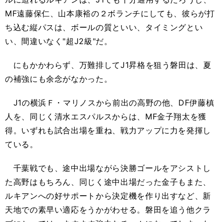
MF遠藤保仁、山本康裕の２ボランチにしても、彼らが打
ち込む縦パスは、ボールの質といい、タイミングとい
い、間違いなく"超J2級"だ。
にもかかわらず、万難排してJ1昇格を狙う磐田は、夏
の補強にも余念がなかった。
J1の横浜Ｆ・マリノスから前出の高野の他、DF伊藤槙
人を、同じく清水エスパルスからは、MF金子翔太を獲
得。いずれも試合出場を重ね、戦力アップに力を発揮し
ている。
千葉戦でも、途中出場ながら決勝ゴールをアシストし
た高野はもちろん、同じく途中出場だった金子もまた、
ルキアンへの好サポートから決定機を作り出すなど、新
天地での素早い適応をうかがわせる。磐田を追う他クラ