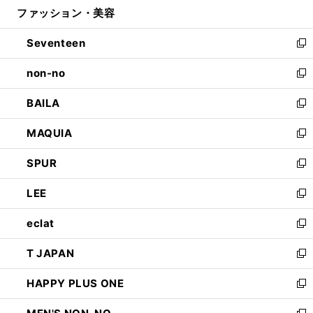
ファッション・美容
く
で
ド
ィ
開
ウ
ン
Seventeen
く
で
ド
新
開
ウ
し
non-no
く
で
い
新
開
ウ
し
BAILA
く
ィ
い
新
ン
ウ
し
MAQUIA
ド
ィ
い
新
ウ
ン
ウ
し
SPUR
で
ド
ィ
い
新
開
ウ
ン
ウ
し
LEE
く
で
ド
ィ
い
新
開
ウ
ン
ウ
し
eclat
く
で
ド
ィ
い
新
開
ウ
ン
ウ
し
T JAPAN
く
で
ド
ィ
い
新
開
ウ
ン
ウ
し
HAPPY PLUS ONE
く
で
ド
ィ
い
新
開
ウ
ン
ウ
し
く