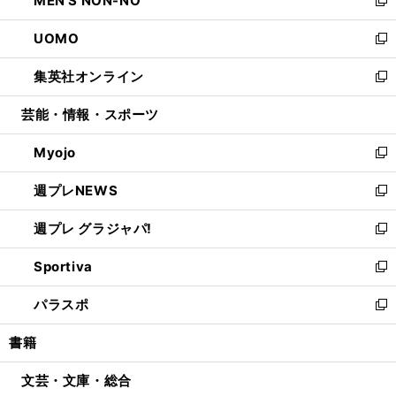
MEN'S NON-NO
で
ド
ィ
い
新
開
ウ
ン
ウ
し
UOMO
く
で
ド
ィ
い
新
開
ウ
ン
ウ
し
集英社オンライン
く
で
ド
ィ
い
新
開
ウ
ン
ウ
し
芸能・情報・スポーツ
く
で
ド
ィ
い
開
ウ
ン
ウ
Myojo
く
で
ド
ィ
新
開
ウ
ン
し
週プレNEWS
く
で
ド
い
新
開
ウ
ウ
し
週プレ グラジャパ!
く
で
ィ
い
新
開
ン
ウ
し
Sportiva
く
ド
ィ
い
新
ウ
ン
ウ
し
パラスポ
で
ド
ィ
い
新
開
ウ
ン
ウ
し
書籍
く
で
ド
ィ
い
開
ウ
ン
ウ
文芸・文庫・総合
く
で
ド
ィ