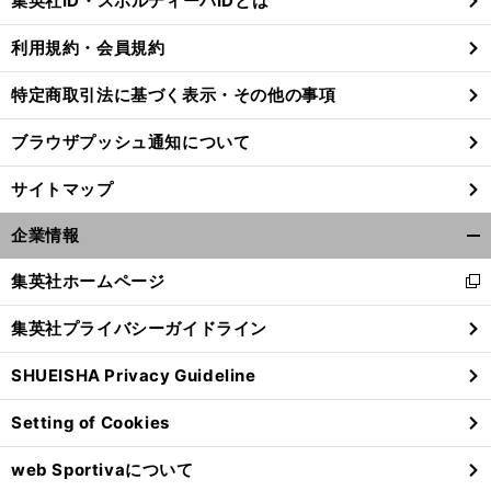
集英社ID・スポルティーバIDとは
る
利用規約・会員規約
特定商取引法に基づく表示・その他の事項
長
。
友佑都は欧州からJ復帰で活躍できるか
中村俊輔から清武弘嗣などの例に見る成功の条件
ブラウザプッシュ通知について
サイトマップ
企業情報
開
く/
集英社ホームページ
新
閉
し
じ
集英社プライバシーガイドライン
い
る
ウ
SHUEISHA Privacy Guideline
ィ
ン
Setting of Cookies
ド
ウ
web Sportivaについて
で