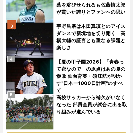
葉を浴びせられるも佐藤慎太郎
が貫いた誇りとファンへの思い
宇野昌磨は本田真凜とのアイス
3
ダンスで新境地を切り開く 高
橋大輔の証言とも重なる課題と
楽しさ
4
【夏の甲子園2026】「青春っ
て密なので」の原点はあの夏の
惨敗 仙台育英・須江航が明か
す"日本一1000日計画"のすべ
て
5
高校サッカーから補欠がいなく
なった 部員全員が試合に出る取
り組みが進んでいる