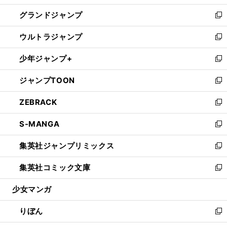
ウ
ン
ウ
し
グランドジャンプ
で
ド
ィ
い
新
開
ウ
ン
ウ
し
ウルトラジャンプ
く
で
ド
ィ
い
新
開
ウ
ン
ウ
し
少年ジャンプ+
く
で
ド
ィ
い
新
開
ウ
ン
ウ
し
ジャンプTOON
く
で
ド
ィ
い
新
開
ウ
ン
ウ
し
ZEBRACK
く
で
ド
ィ
い
新
開
ウ
ン
ウ
し
S-MANGA
く
で
ド
ィ
い
新
開
ウ
ン
ウ
し
集英社ジャンプリミックス
く
で
ド
ィ
い
新
開
ウ
ン
ウ
し
集英社コミック文庫
く
で
ド
ィ
い
新
開
ウ
ン
ウ
し
少女マンガ
く
で
ド
ィ
い
開
ウ
ン
ウ
りぼん
く
で
ド
ィ
新
開
ウ
ン
し