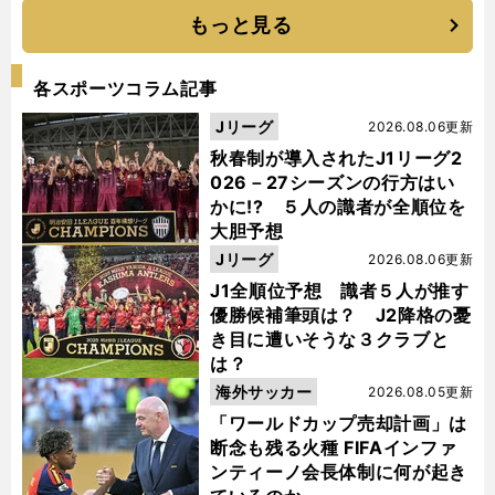
もっと見る
各スポーツコラム記事
Jリーグ
2026.08.06更新
秋春制が導入されたJ1リーグ2
026－27シーズンの行方はい
かに!? ５人の識者が全順位を
大胆予想
Jリーグ
2026.08.06更新
J1全順位予想 識者５人が推す
優勝候補筆頭は？ J2降格の憂
き目に遭いそうな３クラブと
は？
海外サッカー
2026.08.05更新
「ワールドカップ売却計画」は
断念も残る火種 FIFAインファ
ンティーノ会長体制に何が起き