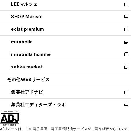
LEEマルシェ
く
で
ド
ィ
い
新
開
ウ
ン
ウ
し
SHOP Marisol
く
で
ド
ィ
い
新
開
ウ
ン
ウ
し
eclat premium
く
で
ド
ィ
い
新
開
ウ
ン
ウ
し
mirabella
く
で
ド
ィ
い
新
開
ウ
ン
ウ
し
mirabella homme
く
で
ド
ィ
い
新
開
ウ
ン
ウ
し
zakka market
く
で
ド
ィ
い
新
開
ウ
ン
ウ
し
その他WEBサービス
く
で
ド
ィ
い
開
ウ
ン
ウ
集英社アドナビ
く
で
ド
ィ
新
開
ウ
ン
し
集英社エディターズ・ラボ
く
で
ド
い
新
開
ウ
ウ
し
く
で
ィ
い
開
ン
ウ
ABJマークは、この電子書店・電子書籍配信サービスが、著作権者からコンテ
く
ド
ィ