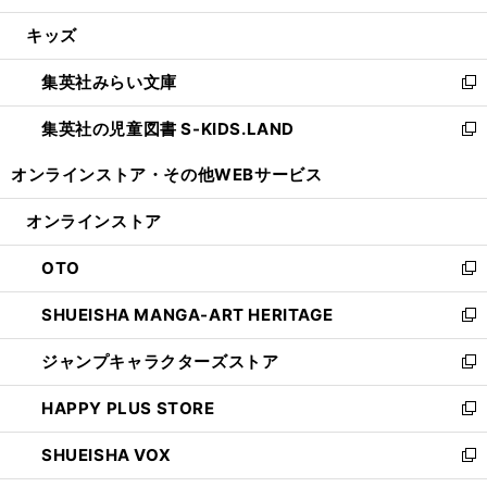
開
ウ
ン
ウ
し
キッズ
く
で
ド
ィ
い
開
ウ
ン
ウ
集英社みらい文庫
く
で
ド
ィ
新
開
ウ
ン
し
集英社の児童図書 S-KIDS.LAND
く
で
ド
い
新
開
ウ
ウ
し
オンラインストア・
その他WEBサービス
く
で
ィ
い
開
ン
ウ
オンラインストア
く
ド
ィ
ウ
ン
OTO
で
ド
新
開
ウ
し
SHUEISHA MANGA-ART HERITAGE
く
で
い
新
開
ウ
し
ジャンプキャラクターズストア
く
ィ
い
新
ン
ウ
し
HAPPY PLUS STORE
ド
ィ
い
新
ウ
ン
ウ
し
SHUEISHA VOX
で
ド
ィ
い
新
開
ウ
ン
ウ
し