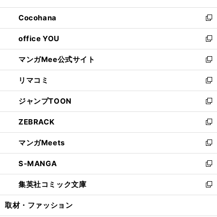
開
ウ
ン
し
Cocohana
く
で
ド
い
新
開
ウ
ウ
し
office YOU
く
で
ィ
い
新
開
ン
ウ
し
マンガMee公式サイト
く
ド
ィ
い
新
ウ
ン
ウ
し
リマコミ
で
ド
ィ
い
新
開
ウ
ン
ウ
し
ジャンプTOON
く
で
ド
ィ
い
新
開
ウ
ン
ウ
し
ZEBRACK
く
で
ド
ィ
い
新
開
ウ
ン
ウ
し
マンガMeets
く
で
ド
ィ
い
新
開
ウ
ン
ウ
し
S-MANGA
く
で
ド
ィ
い
新
開
ウ
ン
ウ
し
集英社コミック文庫
く
で
ド
ィ
い
新
開
ウ
ン
ウ
し
取材・ファッション
く
で
ド
ィ
い
開
ウ
ン
ウ