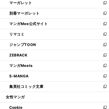
マーガレット
く
で
ド
い
新
開
ウ
ウ
し
別冊マーガレット
く
で
ィ
い
新
開
ン
ウ
し
マンガMee公式サイト
く
ド
ィ
い
新
ウ
ン
ウ
し
リマコミ
で
ド
ィ
い
新
開
ウ
ン
ウ
し
ジャンプTOON
く
で
ド
ィ
い
新
開
ウ
ン
ウ
し
ZEBRACK
く
で
ド
ィ
い
新
開
ウ
ン
ウ
し
マンガMeets
く
で
ド
ィ
い
新
開
ウ
ン
ウ
し
S-MANGA
く
で
ド
ィ
い
新
開
ウ
ン
ウ
し
集英社コミック文庫
く
で
ド
ィ
い
新
開
ウ
ン
ウ
し
女性マンガ
く
で
ド
ィ
い
開
ウ
ン
ウ
Cookie
く
で
ド
ィ
新