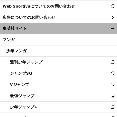
開
Web Sportivaについてのお問い合わせ
く
新
し
広告についてのお問い合わせ
い
ウ
集英社サイト
ィ
開
ン
く/
マンガ
ド
閉
ウ
じ
少年マンガ
で
る
開
週刊少年ジャンプ
く
新
し
ジャンプSQ
い
新
ウ
し
Vジャンプ
ィ
い
新
ン
ウ
し
最強ジャンプ
ド
ィ
い
新
ウ
ン
ウ
し
少年ジャンプ+
で
ド
ィ
い
新
開
ウ
ン
ウ
し