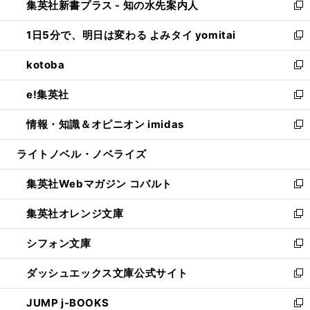
集英社新書プラス - 知の水先案内人
く
ド
ィ
い
新
ウ
ン
ウ
し
1日5分で、明日は変わる よみタイ yomitai
で
ド
ィ
い
新
開
ウ
ン
ウ
し
kotoba
く
で
ド
ィ
い
新
開
ウ
ン
ウ
し
e!集英社
く
で
ド
ィ
い
新
開
ウ
ン
ウ
し
情報・知識＆オピニオン imidas
く
で
ド
ィ
い
新
開
ウ
ン
ウ
し
ライトノベル・ノベライズ
く
で
ド
ィ
い
開
ウ
ン
ウ
集英社Webマガジン コバルト
く
で
ド
ィ
新
開
ウ
ン
し
集英社オレンジ文庫
く
で
ド
い
新
開
ウ
ウ
し
シフォン文庫
く
で
ィ
い
新
開
ン
ウ
し
ダッシュエックス文庫公式サイト
く
ド
ィ
い
新
ウ
ン
ウ
し
JUMP j-BOOKS
で
ド
ィ
い
新