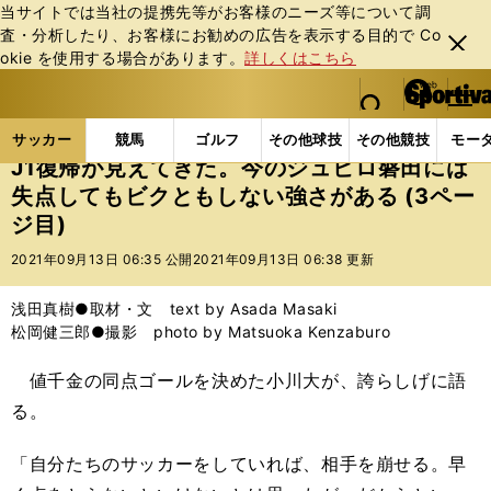
当サイトでは当社の提携先等がお客様のニーズ等について調
査・分析したり、お客様にお勧めの広告を表⽰する⽬的で Co
閉じ
okie を使⽤する場合があります。
詳しくはこちら
る
マイペ
web Sportiva (webスポルティーバ)
検索
メニュ
we
ー
サッカーの記事一覧
Jリーグ他
Jリーグ
J1復
b
ジ
サッカー
競馬
ゴルフ
その他球技
その他競技
モー
ス
J1復帰が見えてきた。今のジュビロ磐田には
ポ
失点してもビクともしない強さがある (3ペー
ル
ジ目)
テ
ィ
2021年09月13日 06:35 公開
2021年09月13日 06:38 更新
ー
バ
浅田真樹●取材・文 text by Asada Masaki
松岡健三郎●撮影 photo by Matsuoka Kenzaburo
値千金の同点ゴールを決めた小川大が、誇らしげに語
る。
「自分たちのサッカーをしていれば、相手を崩せる。早