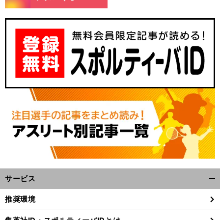
サービス
開
く/
推奨環境
閉
じ