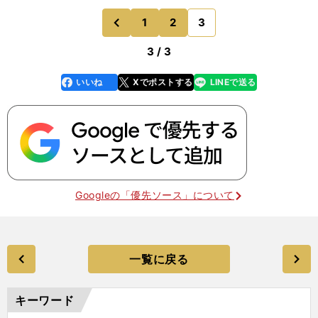
1
2
3
のページへ
前
3 / 3
いいね
Xでポストする
LINEで送る
line
faceboo
x
k
Googleの「優先ソース」について
一覧に戻る
キーワード