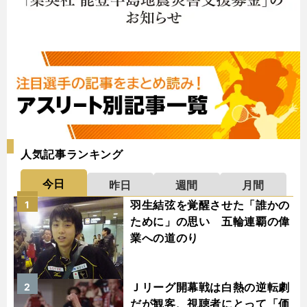
人気記事ランキング
今日
昨日
週間
月間
羽生結弦を覚醒させた「誰かの
1
ために」の思い 五輪連覇の偉
業への道のり
Ｊリーグ開幕戦は白熱の逆転劇
2
だが観客、視聴者にとって「価