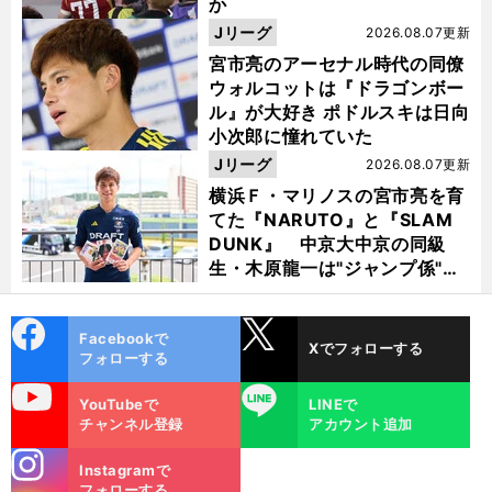
か
Jリーグ
2026.08.07更新
宮市亮のアーセナル時代の同僚
ウォルコットは『ドラゴンボー
ル』が大好き ポドルスキは日向
小次郎に憧れていた
Jリーグ
2026.08.07更新
横浜Ｆ・マリノスの宮市亮を育
てた『NARUTO』と『SLAM
DUNK』 中京大中京の同級
生・木原龍一は"ジャンプ係"だ
った
cebo
X
Facebookで
Xでフォローする
ok
フォローする
uTube
LINE
YouTubeで
LINEで
チャンネル登録
アカウント追加
stagra
Instagramで
m
フォローする