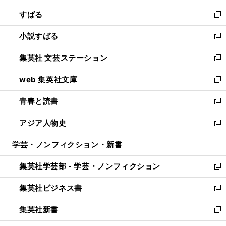
開
ウ
ン
すばる
く
で
ド
新
開
ウ
し
小説すばる
く
で
い
新
開
ウ
し
集英社 文芸ステーション
く
ィ
い
新
ン
ウ
し
web 集英社文庫
ド
ィ
い
新
ウ
ン
ウ
し
青春と読書
で
ド
ィ
い
新
開
ウ
ン
ウ
し
アジア人物史
く
で
ド
ィ
い
新
開
ウ
ン
ウ
し
学芸・ノンフィクション・新書
く
で
ド
ィ
い
開
ウ
ン
ウ
集英社学芸部 - 学芸・ノンフィクション
く
で
ド
ィ
新
開
ウ
ン
し
集英社ビジネス書
く
で
ド
い
新
開
ウ
ウ
し
集英社新書
く
で
ィ
い
新
開
ン
ウ
し