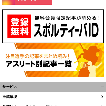
サービス
開
く/
推奨環境
閉
じ