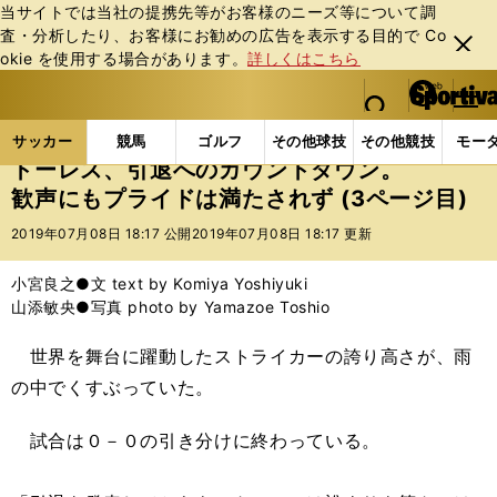
当サイトでは当社の提携先等がお客様のニーズ等について調
査・分析したり、お客様にお勧めの広告を表⽰する⽬的で Co
閉じ
okie を使⽤する場合があります。
詳しくはこちら
る
マイペ
web Sportiva (webスポルティーバ)
検索
メニュ
we
ー
サッカーの記事一覧
Jリーグ他
Jリーグ
トーレ
b
ジ
サッカー
競馬
ゴルフ
その他球技
その他競技
モー
ス
トーレス、引退へのカウントダウン。
ポ
歓声にもプライドは満たされず (3ページ目)
ル
テ
2019年07月08日 18:17 公開
2019年07月08日 18:17 更新
ィ
ー
小宮良之●文 text by Komiya Yoshiyuki
バ
山添敏央●写真 photo by Yamazoe Toshio
世界を舞台に躍動したストライカーの誇り高さが、雨
の中でくすぶっていた。
試合は０－０の引き分けに終わっている。