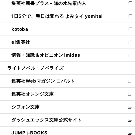
集英社新書プラス - 知の水先案内人
く
ド
ィ
い
新
ウ
ン
ウ
し
1日5分で、明日は変わる よみタイ yomitai
で
ド
ィ
い
新
開
ウ
ン
ウ
し
kotoba
く
で
ド
ィ
い
新
開
ウ
ン
ウ
し
e!集英社
く
で
ド
ィ
い
新
開
ウ
ン
ウ
し
情報・知識＆オピニオン imidas
く
で
ド
ィ
い
新
開
ウ
ン
ウ
し
ライトノベル・ノベライズ
く
で
ド
ィ
い
開
ウ
ン
ウ
集英社Webマガジン コバルト
く
で
ド
ィ
新
開
ウ
ン
し
集英社オレンジ文庫
く
で
ド
い
新
開
ウ
ウ
し
シフォン文庫
く
で
ィ
い
新
開
ン
ウ
し
ダッシュエックス文庫公式サイト
く
ド
ィ
い
新
ウ
ン
ウ
し
JUMP j-BOOKS
で
ド
ィ
い
新