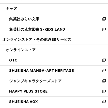
開
ウ
ン
ウ
し
キッズ
く
で
ド
ィ
い
開
ウ
ン
ウ
集英社みらい文庫
く
で
ド
ィ
新
開
ウ
ン
し
集英社の児童図書 S-KIDS.LAND
く
で
ド
い
新
開
ウ
ウ
し
オンラインストア・
その他WEBサービス
く
で
ィ
い
開
ン
ウ
オンラインストア
く
ド
ィ
ウ
ン
OTO
で
ド
新
開
ウ
し
SHUEISHA MANGA-ART HERITAGE
く
で
い
新
開
ウ
し
ジャンプキャラクターズストア
く
ィ
い
新
ン
ウ
し
HAPPY PLUS STORE
ド
ィ
い
新
ウ
ン
ウ
し
SHUEISHA VOX
で
ド
ィ
い
新
開
ウ
ン
ウ
し