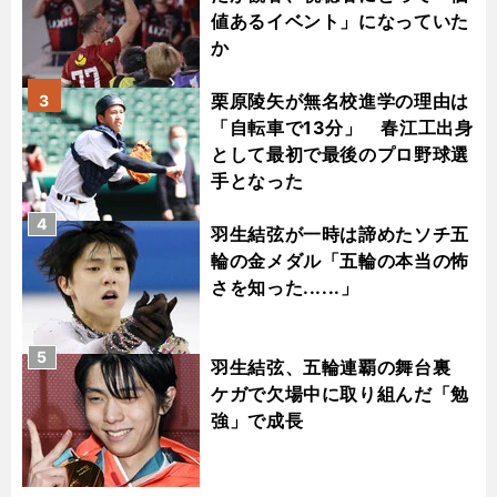
値あるイベント」になっていた
か
栗原陵矢が無名校進学の理由は
3
「自転車で13分」 春江工出身
として最初で最後のプロ野球選
手となった
4
羽生結弦が一時は諦めたソチ五
輪の金メダル「五輪の本当の怖
さを知った......」
5
羽生結弦、五輪連覇の舞台裏
ケガで欠場中に取り組んだ「勉
強」で成長