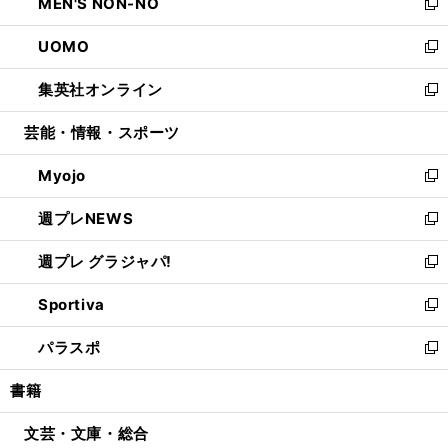
MEN'S NON-NO
く
で
ド
ィ
い
新
開
ウ
ン
ウ
し
UOMO
く
で
ド
ィ
い
新
開
ウ
ン
ウ
し
集英社オンライン
く
で
ド
ィ
い
新
開
ウ
ン
ウ
し
芸能・情報・スポーツ
く
で
ド
ィ
い
開
ウ
ン
ウ
Myojo
く
で
ド
ィ
新
開
ウ
ン
し
週プレNEWS
く
で
ド
い
新
開
ウ
ウ
し
週プレ グラジャパ!
く
で
ィ
い
新
開
ン
ウ
し
Sportiva
く
ド
ィ
い
新
ウ
ン
ウ
し
パラスポ
で
ド
ィ
い
新
開
ウ
ン
ウ
し
書籍
く
で
ド
ィ
い
開
ウ
ン
ウ
文芸・文庫・総合
く
で
ド
ィ