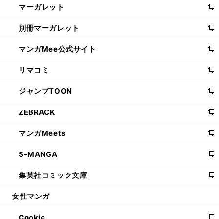
マーガレット
く
で
ド
い
新
開
ウ
ウ
し
別冊マーガレット
く
で
ィ
い
新
開
ン
ウ
し
マンガMee公式サイト
く
ド
ィ
い
新
ウ
ン
ウ
し
リマコミ
で
ド
ィ
い
新
開
ウ
ン
ウ
し
ジャンプTOON
く
で
ド
ィ
い
新
開
ウ
ン
ウ
し
ZEBRACK
く
で
ド
ィ
い
新
開
ウ
ン
ウ
し
マンガMeets
く
で
ド
ィ
い
新
開
ウ
ン
ウ
し
S-MANGA
く
で
ド
ィ
い
新
開
ウ
ン
ウ
し
集英社コミック文庫
く
で
ド
ィ
い
新
開
ウ
ン
ウ
し
女性マンガ
く
で
ド
ィ
い
開
ウ
ン
ウ
Cookie
く
で
ド
ィ