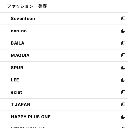
ウ
ン
ウ
ファッション・美容
く
で
ド
ィ
開
ウ
ン
Seventeen
く
で
ド
新
開
ウ
し
non-no
く
で
い
新
開
ウ
し
BAILA
く
ィ
い
新
ン
ウ
し
MAQUIA
ド
ィ
い
新
ウ
ン
ウ
し
SPUR
で
ド
ィ
い
新
開
ウ
ン
ウ
し
LEE
く
で
ド
ィ
い
新
開
ウ
ン
ウ
し
eclat
く
で
ド
ィ
い
新
開
ウ
ン
ウ
し
T JAPAN
く
で
ド
ィ
い
新
開
ウ
ン
ウ
し
HAPPY PLUS ONE
く
で
ド
ィ
い
新
開
ウ
ン
ウ
し