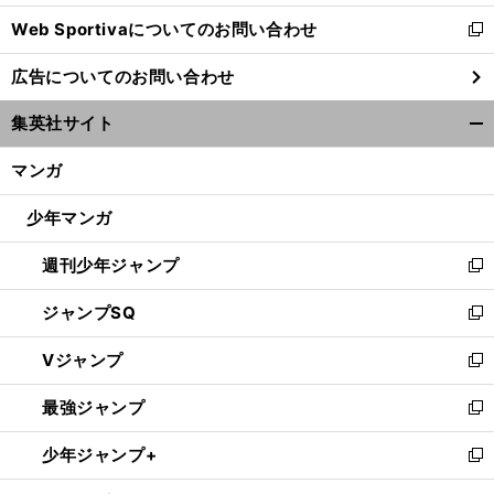
開
Web Sportivaについてのお問い合わせ
く
新
し
広告についてのお問い合わせ
い
ウ
神
い
」
集英社サイト
ィ
戸の新監督は「
まある食材で最高の料理を作る
ことで勝利を目指す
開
ン
く/
マンガ
ド
閉
ウ
じ
少年マンガ
で
る
開
週刊少年ジャンプ
く
新
し
ジャンプSQ
い
新
ウ
し
Vジャンプ
ィ
い
新
ン
ウ
し
最強ジャンプ
ド
ィ
い
新
ウ
ン
ウ
し
少年ジャンプ+
で
ド
ィ
い
新
開
ウ
ン
ウ
し