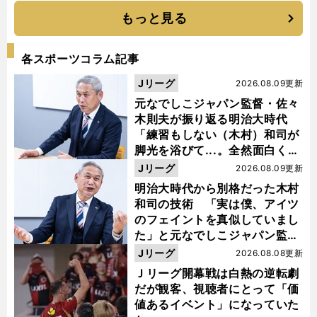
もっと見る
各スポーツコラム記事
Jリーグ
2026.08.09更新
元なでしこジャパン監督・佐々
木則夫が振り返る明治大時代
「練習もしない（木村）和司が
脚光を浴びて...。全然面白くな
い４年間でした」
Jリーグ
2026.08.09更新
明治大時代から別格だった木村
和司の技術 「実は僕、アイツ
のフェイントを真似していまし
た」と元なでしこジャパン監
督・佐々木則夫
Jリーグ
2026.08.08更新
Ｊリーグ開幕戦は白熱の逆転劇
だが観客、視聴者にとって「価
値あるイベント」になっていた