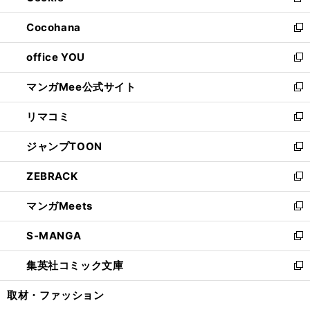
新
開
ウ
ン
し
Cocohana
く
で
ド
い
新
開
ウ
ウ
し
office YOU
く
で
ィ
い
新
開
ン
ウ
し
マンガMee公式サイト
く
ド
ィ
い
新
ウ
ン
ウ
し
リマコミ
で
ド
ィ
い
新
開
ウ
ン
ウ
し
ジャンプTOON
く
で
ド
ィ
い
新
開
ウ
ン
ウ
し
ZEBRACK
く
で
ド
ィ
い
新
開
ウ
ン
ウ
し
マンガMeets
く
で
ド
ィ
い
新
開
ウ
ン
ウ
し
S-MANGA
く
で
ド
ィ
い
新
開
ウ
ン
ウ
し
集英社コミック文庫
く
で
ド
ィ
い
新
開
ウ
ン
ウ
し
取材・ファッション
く
で
ド
ィ
い
開