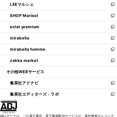
LEEマルシェ
く
で
ド
ィ
い
新
開
ウ
ン
ウ
し
SHOP Marisol
く
で
ド
ィ
い
新
開
ウ
ン
ウ
し
eclat premium
く
で
ド
ィ
い
新
開
ウ
ン
ウ
し
mirabella
く
で
ド
ィ
い
新
開
ウ
ン
ウ
し
mirabella homme
く
で
ド
ィ
い
新
開
ウ
ン
ウ
し
zakka market
く
で
ド
ィ
い
新
開
ウ
ン
ウ
し
その他WEBサービス
く
で
ド
ィ
い
開
ウ
ン
ウ
集英社アドナビ
く
で
ド
ィ
新
開
ウ
ン
し
集英社エディターズ・ラボ
く
で
ド
い
新
開
ウ
ウ
し
く
で
ィ
い
開
ン
ウ
ABJマークは、この電子書店・電子書籍配信サービスが、著作権者からコンテ
く
ド