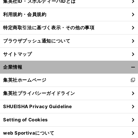
集英社ID・スポルティーバIDとは
る
利用規約・会員規約
特定商取引法に基づく表示・その他の事項
ブラウザプッシュ通知について
サイトマップ
企業情報
開
く/
集英社ホームページ
新
閉
し
じ
集英社プライバシーガイドライン
い
る
ウ
SHUEISHA Privacy Guideline
ィ
ン
Setting of Cookies
ド
ウ
web Sportivaについて
で