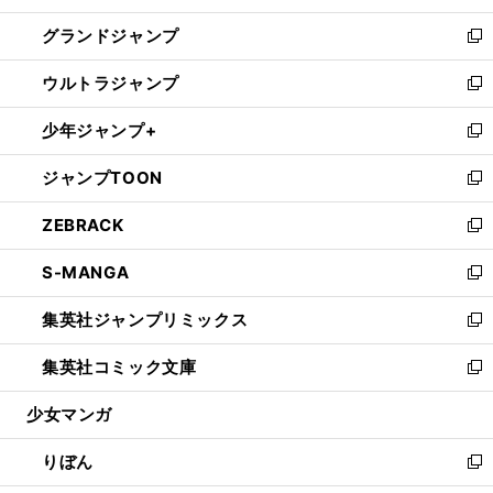
ウ
ン
ウ
し
グランドジャンプ
で
ド
ィ
い
新
開
ウ
ン
ウ
し
ウルトラジャンプ
く
で
ド
ィ
い
新
開
ウ
ン
ウ
し
少年ジャンプ+
く
で
ド
ィ
い
新
開
ウ
ン
ウ
し
ジャンプTOON
く
で
ド
ィ
い
新
開
ウ
ン
ウ
し
ZEBRACK
く
で
ド
ィ
い
新
開
ウ
ン
ウ
し
S-MANGA
く
で
ド
ィ
い
新
開
ウ
ン
ウ
し
集英社ジャンプリミックス
く
で
ド
ィ
い
新
開
ウ
ン
ウ
し
集英社コミック文庫
く
で
ド
ィ
い
新
開
ウ
ン
ウ
し
少女マンガ
く
で
ド
ィ
い
開
ウ
ン
ウ
りぼん
く
で
ド
ィ
新
開
ウ
ン
し