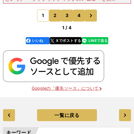
することで、選手たちがリラックス効果を得ること
ができたのだ。２月５日に行なわれた、新加入選手
次
1
2
3
4
のページへ
とアカデミーコー
1 / 4
いいね
Xでポストする
LINEで送る
line
faceboo
x
k
Googleの「優先ソース」について
一覧に戻る
キーワード