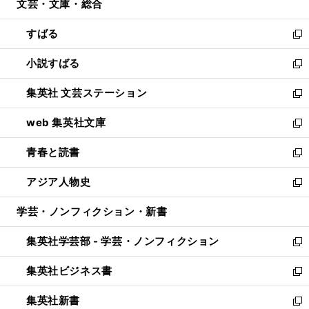
文芸・文庫・総合
く
で
ド
ィ
開
ウ
ン
すばる
く
で
ド
新
開
ウ
し
小説すばる
く
で
い
新
開
ウ
し
集英社 文芸ステーション
く
ィ
い
新
ン
ウ
し
web 集英社文庫
ド
ィ
い
新
ウ
ン
ウ
し
青春と読書
で
ド
ィ
い
新
開
ウ
ン
ウ
し
アジア人物史
く
で
ド
ィ
い
新
開
ウ
ン
ウ
し
学芸・ノンフィクション・新書
く
で
ド
ィ
い
開
ウ
ン
ウ
集英社学芸部 - 学芸・ノンフィクション
く
で
ド
ィ
新
開
ウ
ン
し
集英社ビジネス書
く
で
ド
い
新
開
ウ
ウ
し
集英社新書
く
で
ィ
い
新