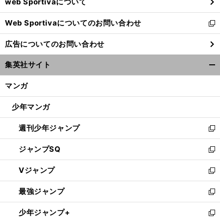
web Sportivaについて
で
開
Web Sportivaについてのお問い合わせ
く
新
し
広告についてのお問い合わせ
い
ウ
集英社サイト
ィ
開
ン
く/
マンガ
ド
閉
ウ
じ
少年マンガ
で
る
開
週刊少年ジャンプ
く
新
し
ジャンプSQ
い
新
ウ
し
Vジャンプ
ィ
い
新
ン
ウ
し
最強ジャンプ
ド
ィ
い
新
ウ
ン
ウ
し
少年ジャンプ+
で
ド
ィ
い
新