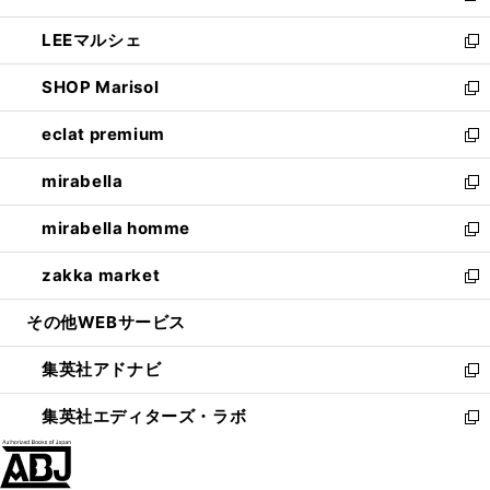
開
ウ
ン
ウ
し
LEEマルシェ
く
で
ド
ィ
い
新
開
ウ
ン
ウ
し
SHOP Marisol
く
で
ド
ィ
い
新
開
ウ
ン
ウ
し
eclat premium
く
で
ド
ィ
い
新
開
ウ
ン
ウ
し
mirabella
く
で
ド
ィ
い
新
開
ウ
ン
ウ
し
mirabella homme
く
で
ド
ィ
い
新
開
ウ
ン
ウ
し
zakka market
く
で
ド
ィ
い
新
開
ウ
ン
ウ
し
その他WEBサービス
く
で
ド
ィ
い
開
ウ
ン
ウ
集英社アドナビ
く
で
ド
ィ
新
開
ウ
ン
し
集英社エディターズ・ラボ
く
で
ド
い
新
開
ウ
ウ
し
く
で
ィ
い
開
ン