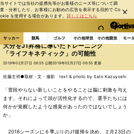
当サイトでは当社の提携先等がお客様のニーズ等について調
査・分析したり、お客様にお勧めの広告を表⽰する⽬的で Co
閉じ
okie を使⽤する場合があります。
詳しくはこちら
る
マイペ
web Sportiva (webスポルティーバ)
検索
メニュ
we
ー
サッカーの記事一覧
Jリーグ他
Jリーグ
大分を
b
ジ
サッカー
競馬
ゴルフ
その他球技
その他競技
モー
ス
大分をJ1昇格に導いたトレーニング
ポ
「ライフキネティック」の可能性
ル
テ
2019年02月27日 06:55 公開
2019年02月27日 06:55 更新
ィ
ー
佐藤主祥●取材・文・撮影 text & photo by Sato Kazuyoshi
バ
「普段やらない新しいことをやることは脳に刺激を与え
ます。それによって頭が活性化するので、選手たちには
何かが覚醒したような感覚があったのではないでしょう
か」
2018シーズンに６季ぶりのJ1復帰を決め、２月23日の