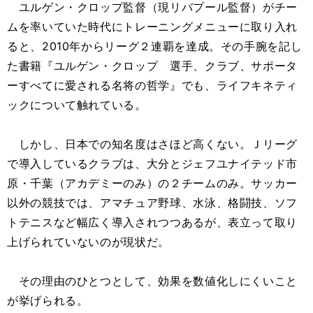
ユルゲン・クロップ監督（現リバプール監督）がチー
ムを率いていた時代にトレーニングメニューに取り入れ
ると、2010年からリーグ２連覇を達成。その手腕を記し
た書籍『ユルゲン・クロップ 選手、クラブ、サポータ
ーすべてに愛される名将の哲学』でも、ライフキネティ
ックについて触れている。
しかし、日本での知名度はさほど高くない。Ｊリーグ
で導入しているクラブは、大分とジェフユナイテッド市
原・千葉（アカデミーのみ）の２チームのみ。サッカー
以外の競技では、アマチュア野球、水泳、格闘技、ソフ
トテニスなど幅広く導入されつつあるが、表立って取り
上げられていないのが現状だ。
その理由のひとつとして、効果を数値化しにくいこと
が挙げられる。