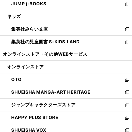
JUMP j-BOOKS
で
ド
ィ
い
新
開
ウ
ン
ウ
し
キッズ
く
で
ド
ィ
い
開
ウ
ン
ウ
集英社みらい文庫
く
で
ド
ィ
新
開
ウ
ン
し
集英社の児童図書 S-KIDS.LAND
く
で
ド
い
新
開
ウ
ウ
し
オンラインストア・
その他WEBサービス
く
で
ィ
い
開
ン
ウ
オンラインストア
く
ド
ィ
ウ
ン
OTO
で
ド
新
開
ウ
し
SHUEISHA MANGA-ART HERITAGE
く
で
い
新
開
ウ
し
ジャンプキャラクターズストア
く
ィ
い
新
ン
ウ
し
HAPPY PLUS STORE
ド
ィ
い
新
ウ
ン
ウ
し
SHUEISHA VOX
で
ド
ィ
い
新