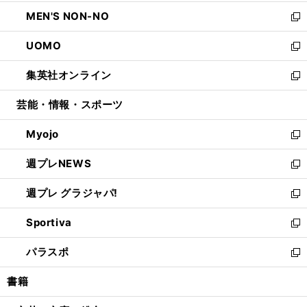
開
ウ
ン
ウ
し
MEN'S NON-NO
く
で
ド
ィ
い
新
開
ウ
ン
ウ
し
UOMO
く
で
ド
ィ
い
新
開
ウ
ン
ウ
し
集英社オンライン
く
で
ド
ィ
い
新
開
ウ
ン
ウ
し
芸能・情報・スポーツ
く
で
ド
ィ
い
開
ウ
ン
ウ
Myojo
く
で
ド
ィ
新
開
ウ
ン
し
週プレNEWS
く
で
ド
い
新
開
ウ
ウ
し
週プレ グラジャパ!
く
で
ィ
い
新
開
ン
ウ
し
Sportiva
く
ド
ィ
い
新
ウ
ン
ウ
し
パラスポ
で
ド
ィ
い
新
開
ウ
ン
ウ
し
書籍
く
で
ド
ィ
い
開
ウ
ン
ウ