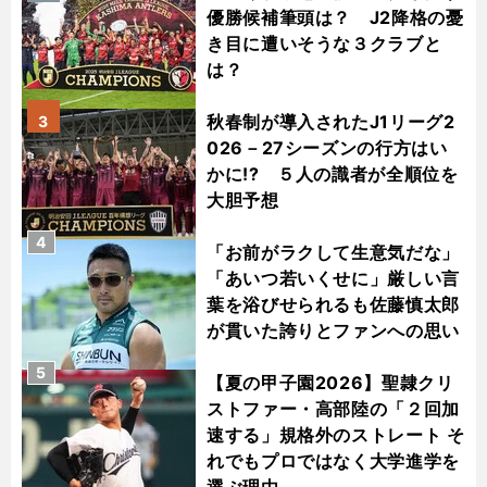
優勝候補筆頭は？ J2降格の憂
き目に遭いそうな３クラブと
は？
秋春制が導入されたJ1リーグ2
3
026－27シーズンの行方はい
かに!? ５人の識者が全順位を
大胆予想
4
「お前がラクして生意気だな」
「あいつ若いくせに」厳しい言
葉を浴びせられるも佐藤慎太郎
が貫いた誇りとファンへの思い
5
【夏の甲子園2026】聖隷クリ
ストファー・高部陸の「２回加
速する」規格外のストレート そ
れでもプロではなく大学進学を
選ぶ理由