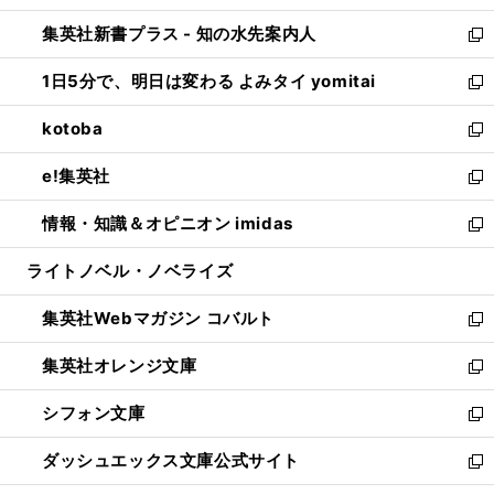
開
ン
ウ
し
集英社新書プラス - 知の水先案内人
く
ド
ィ
い
新
ウ
ン
ウ
し
1日5分で、明日は変わる よみタイ yomitai
で
ド
ィ
い
新
開
ウ
ン
ウ
し
kotoba
く
で
ド
ィ
い
新
開
ウ
ン
ウ
し
e!集英社
く
で
ド
ィ
い
新
開
ウ
ン
ウ
し
情報・知識＆オピニオン imidas
く
で
ド
ィ
い
新
開
ウ
ン
ウ
し
ライトノベル・ノベライズ
く
で
ド
ィ
い
開
ウ
ン
ウ
集英社Webマガジン コバルト
く
で
ド
ィ
新
開
ウ
ン
し
集英社オレンジ文庫
く
で
ド
い
新
開
ウ
ウ
し
シフォン文庫
く
で
ィ
い
新
開
ン
ウ
し
ダッシュエックス文庫公式サイト
く
ド
ィ
い
新
ウ
ン
ウ
し