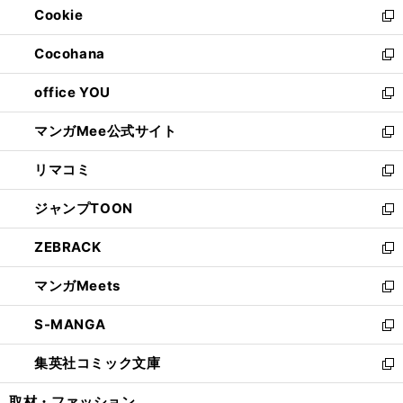
Cookie
く
で
ド
ィ
新
開
ウ
ン
し
Cocohana
く
で
ド
い
新
開
ウ
ウ
し
office YOU
く
で
ィ
い
新
開
ン
ウ
し
マンガMee公式サイト
く
ド
ィ
い
新
ウ
ン
ウ
し
リマコミ
で
ド
ィ
い
新
開
ウ
ン
ウ
し
ジャンプTOON
く
で
ド
ィ
い
新
開
ウ
ン
ウ
し
ZEBRACK
く
で
ド
ィ
い
新
開
ウ
ン
ウ
し
マンガMeets
く
で
ド
ィ
い
新
開
ウ
ン
ウ
し
S-MANGA
く
で
ド
ィ
い
新
開
ウ
ン
ウ
し
集英社コミック文庫
く
で
ド
ィ
い
新
開
ウ
ン
ウ
し
取材・ファッション
く
で