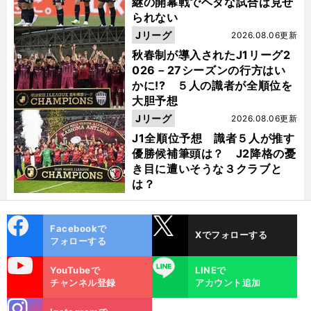
継の開幕戦でヘタな試合は見せ
られない
Jリーグ
2026.08.06更新
秋春制が導入されたJ1リーグ2
026－27シーズンの行方はい
かに!? ５人の識者が全順位を
大胆予想
Jリーグ
2026.08.06更新
J1全順位予想 識者５人が推す
優勝候補筆頭は？ J2降格の憂
き目に遭いそうな３クラブと
は？
cebo
X
Facebookで
Xでフォローする
ok
フォローする
uTube
LINE
YouTubeで
LINEで
チャンネル登録
アカウント追加
stagra