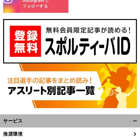
Instagramで
m
フォローする
。
前
へ
サービス
開
く/
推奨環境
閉