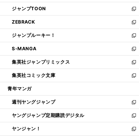
開
ウ
ン
ウ
し
ジャンプTOON
く
で
ド
ィ
い
新
開
ウ
ン
ウ
し
ZEBRACK
く
で
ド
ィ
い
新
開
ウ
ン
ウ
し
ジャンプルーキー！
く
で
ド
ィ
い
新
開
ウ
ン
ウ
し
S-MANGA
く
で
ド
ィ
い
新
開
ウ
ン
ウ
し
集英社ジャンプリミックス
く
で
ド
ィ
い
新
開
ウ
ン
ウ
し
集英社コミック文庫
く
で
ド
ィ
い
新
開
ウ
ン
ウ
し
青年マンガ
く
で
ド
ィ
い
開
ウ
ン
ウ
週刊ヤングジャンプ
く
で
ド
ィ
新
開
ウ
ン
し
ヤングジャンプ定期購読デジタル
く
で
ド
い
新
開
ウ
ウ
し
ヤンジャン！
く
で
ィ
い
新
開
ン
ウ
し