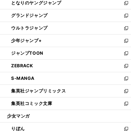
となりのヤングジャンプ
く
ド
ィ
い
新
ウ
ン
ウ
し
グランドジャンプ
で
ド
ィ
い
新
開
ウ
ン
ウ
し
ウルトラジャンプ
く
で
ド
ィ
い
新
開
ウ
ン
ウ
し
少年ジャンプ+
く
で
ド
ィ
い
新
開
ウ
ン
ウ
し
ジャンプTOON
く
で
ド
ィ
い
新
開
ウ
ン
ウ
し
ZEBRACK
く
で
ド
ィ
い
新
開
ウ
ン
ウ
し
S-MANGA
く
で
ド
ィ
い
新
開
ウ
ン
ウ
し
集英社ジャンプリミックス
く
で
ド
ィ
い
新
開
ウ
ン
ウ
し
集英社コミック文庫
く
で
ド
ィ
い
新
開
ウ
ン
ウ
し
少女マンガ
く
で
ド
ィ
い
開
ウ
ン
ウ
りぼん
く
で
ド
ィ
新