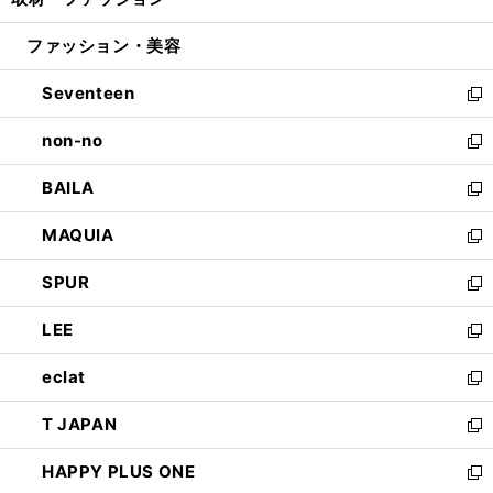
ド
ィ
い
開
ウ
ン
ウ
ファッション・美容
く
で
ド
ィ
開
ウ
ン
Seventeen
く
で
ド
新
開
ウ
し
non-no
く
で
い
新
開
ウ
し
BAILA
く
ィ
い
新
ン
ウ
し
MAQUIA
ド
ィ
い
新
ウ
ン
ウ
し
SPUR
で
ド
ィ
い
新
開
ウ
ン
ウ
し
LEE
く
で
ド
ィ
い
新
開
ウ
ン
ウ
し
eclat
く
で
ド
ィ
い
新
開
ウ
ン
ウ
し
T JAPAN
く
で
ド
ィ
い
新
開
ウ
ン
ウ
し
HAPPY PLUS ONE
く
で
ド
ィ
い
新