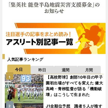
人気記事ランキング
今日
昨日
週間
月間
【高校野球】創部10年目の甲子
1
園初出場がすべてを変えた 健大
高崎・青栁監督が語る「機動破
壊」はこうして生まれた
J1全順位予想 識者５人が推す
2