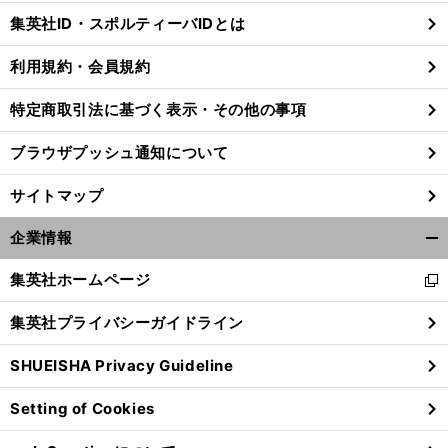
じ
集英社ID・スポルティーバIDとは
る
利用規約・会員規約
特定商取引法に基づく表示・その他の事項
ブラウザプッシュ通知について
サイトマップ
企業情報
開
く/
集英社ホームページ
新
閉
し
じ
集英社プライバシーガイドライン
い
る
ウ
SHUEISHA Privacy Guideline
ィ
ン
Setting of Cookies
ド
ウ