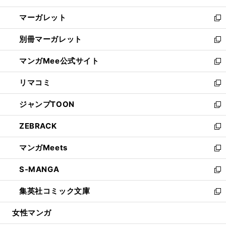
開
ウ
ン
し
マーガレット
く
で
ド
い
新
開
ウ
ウ
し
別冊マーガレット
く
で
ィ
い
新
開
ン
ウ
し
マンガMee公式サイト
く
ド
ィ
い
新
ウ
ン
ウ
し
リマコミ
で
ド
ィ
い
新
開
ウ
ン
ウ
し
ジャンプTOON
く
で
ド
ィ
い
新
開
ウ
ン
ウ
し
ZEBRACK
く
で
ド
ィ
い
新
開
ウ
ン
ウ
し
マンガMeets
く
で
ド
ィ
い
新
開
ウ
ン
ウ
し
S-MANGA
く
で
ド
ィ
い
新
開
ウ
ン
ウ
し
集英社コミック文庫
く
で
ド
ィ
い
新
開
ウ
ン
ウ
し
女性マンガ
く
で
ド
ィ
い
開
ウ
ン
ウ