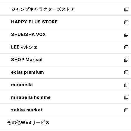
開
ウ
し
ジャンプキャラクターズストア
く
ィ
い
新
ン
ウ
し
HAPPY PLUS STORE
ド
ィ
い
新
ウ
ン
ウ
し
SHUEISHA VOX
で
ド
ィ
い
新
開
ウ
ン
ウ
し
LEEマルシェ
く
で
ド
ィ
い
新
開
ウ
ン
ウ
し
SHOP Marisol
く
で
ド
ィ
い
新
開
ウ
ン
ウ
し
eclat premium
く
で
ド
ィ
い
新
開
ウ
ン
ウ
し
mirabella
く
で
ド
ィ
い
新
開
ウ
ン
ウ
し
mirabella homme
く
で
ド
ィ
い
新
開
ウ
ン
ウ
し
zakka market
く
で
ド
ィ
い
新
開
ウ
ン
ウ
し
その他WEBサービス
く
で
ド
ィ
い
開
ウ
ン
ウ