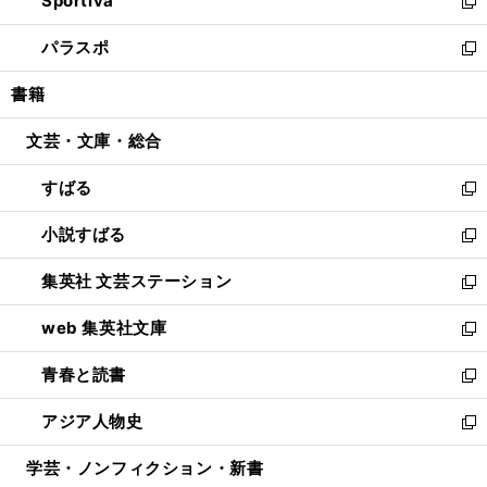
Sportiva
く
ド
ィ
い
新
ウ
ン
ウ
し
パラスポ
で
ド
ィ
い
新
開
ウ
ン
ウ
し
書籍
く
で
ド
ィ
い
開
ウ
ン
ウ
文芸・文庫・総合
く
で
ド
ィ
開
ウ
ン
すばる
く
で
ド
新
開
ウ
し
小説すばる
く
で
い
新
開
ウ
し
集英社 文芸ステーション
く
ィ
い
新
ン
ウ
し
web 集英社文庫
ド
ィ
い
新
ウ
ン
ウ
し
青春と読書
で
ド
ィ
い
新
開
ウ
ン
ウ
し
アジア人物史
く
で
ド
ィ
い
新
開
ウ
ン
ウ
し
学芸・ノンフィクション・新書
く
で
ド
ィ
い