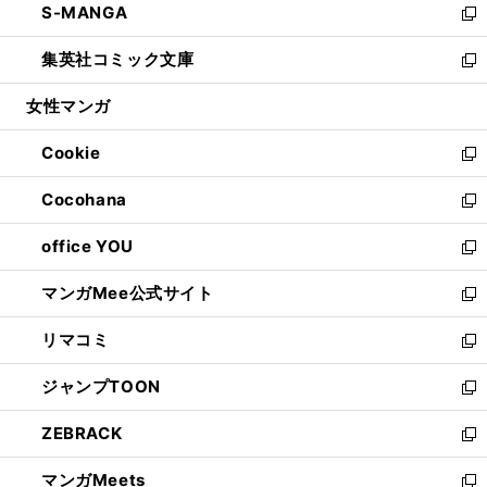
S-MANGA
く
で
ド
ィ
い
新
開
ウ
ン
ウ
し
集英社コミック文庫
く
で
ド
ィ
い
新
開
ウ
ン
ウ
し
女性マンガ
く
で
ド
ィ
い
開
ウ
ン
ウ
Cookie
く
で
ド
ィ
新
開
ウ
ン
し
Cocohana
く
で
ド
い
新
開
ウ
ウ
し
office YOU
く
で
ィ
い
新
開
ン
ウ
し
マンガMee公式サイト
く
ド
ィ
い
新
ウ
ン
ウ
し
リマコミ
で
ド
ィ
い
新
開
ウ
ン
ウ
し
ジャンプTOON
く
で
ド
ィ
い
新
開
ウ
ン
ウ
し
ZEBRACK
く
で
ド
ィ
い
新
開
ウ
ン
ウ
し
マンガMeets
く
で
ド
ィ
い
新