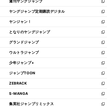
週刊ヤングジャンプ
く
で
ド
ィ
新
開
ウ
ン
し
ヤングジャンプ定期購読デジタル
く
で
ド
い
新
開
ウ
ウ
し
ヤンジャン！
く
で
ィ
い
新
開
ン
ウ
し
となりのヤングジャンプ
く
ド
ィ
い
新
ウ
ン
ウ
し
グランドジャンプ
で
ド
ィ
い
新
開
ウ
ン
ウ
し
ウルトラジャンプ
く
で
ド
ィ
い
新
開
ウ
ン
ウ
し
少年ジャンプ+
く
で
ド
ィ
い
新
開
ウ
ン
ウ
し
ジャンプTOON
く
で
ド
ィ
い
新
開
ウ
ン
ウ
し
ZEBRACK
く
で
ド
ィ
い
新
開
ウ
ン
ウ
し
S-MANGA
く
で
ド
ィ
い
新
開
ウ
ン
ウ
し
集英社ジャンプリミックス
く
で
ド
ィ
い
新