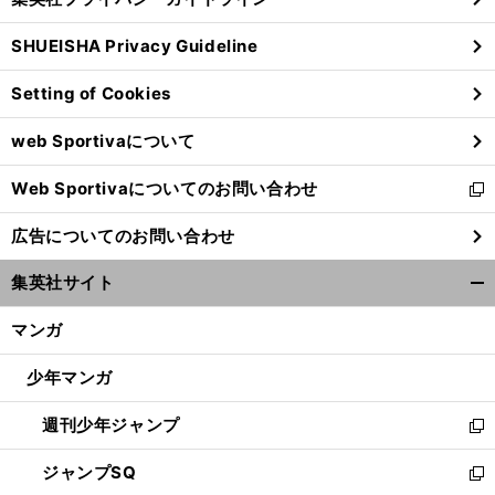
い
る
ウ
SHUEISHA Privacy Guideline
ィ
ン
Setting of Cookies
ド
ウ
web Sportivaについて
で
開
Web Sportivaについてのお問い合わせ
く
新
し
広告についてのお問い合わせ
い
ウ
集英社サイト
ィ
開
ン
く/
マンガ
ド
閉
ウ
じ
少年マンガ
で
る
開
週刊少年ジャンプ
く
新
し
ジャンプSQ
い
新