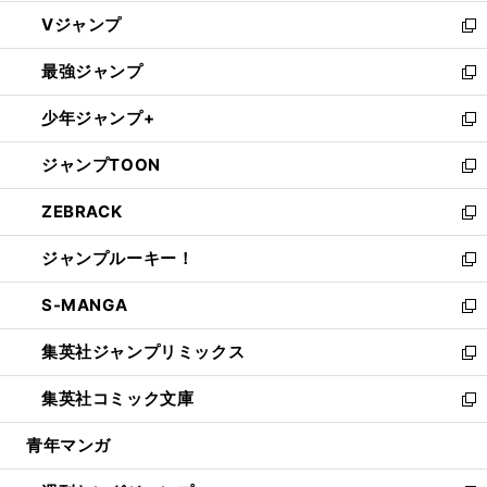
ウ
し
Vジャンプ
ィ
い
新
ン
ウ
し
最強ジャンプ
ド
ィ
い
新
ウ
ン
ウ
し
少年ジャンプ+
で
ド
ィ
い
新
開
ウ
ン
ウ
し
ジャンプTOON
く
で
ド
ィ
い
新
開
ウ
ン
ウ
し
ZEBRACK
く
で
ド
ィ
い
新
開
ウ
ン
ウ
し
ジャンプルーキー！
く
で
ド
ィ
い
新
開
ウ
ン
ウ
し
S-MANGA
く
で
ド
ィ
い
新
開
ウ
ン
ウ
し
集英社ジャンプリミックス
く
で
ド
ィ
い
新
開
ウ
ン
ウ
し
集英社コミック文庫
く
で
ド
ィ
い
新
開
ウ
ン
ウ
し
青年マンガ
く
で
ド
ィ
い
開
ウ
ン
ウ