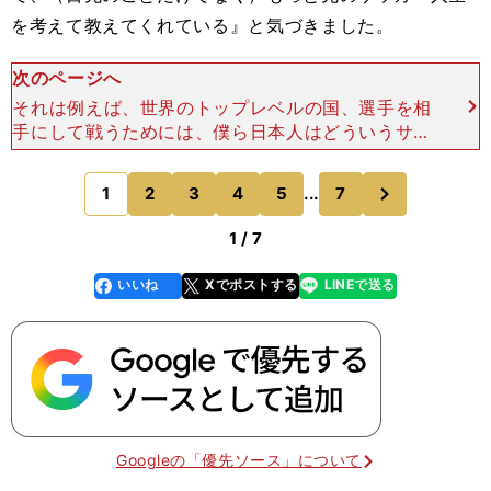
を考えて教えてくれている』と気づきました。
次のページへ
それは例えば、世界のトップレベルの国、選手を相
手にして戦うためには、僕ら日本人はどういうサッ
カーが必要なのか、ということ。組織として戦うこ
とによって、自分たちよりもフィジカルに優れたチ
次
1
2
3
4
5
...
7
のページへ
ームにも勝てる、
1 / 7
いいね
Xでポストする
LINEで送る
line
faceboo
x
k
Googleの「優先ソース」について