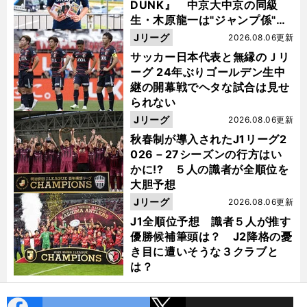
DUNK』 中京大中京の同級
生・木原龍一は"ジャンプ係"だ
った
Jリーグ
2026.08.06更新
サッカー日本代表と無縁のＪリ
ーグ 24年ぶりゴールデン生中
継の開幕戦でヘタな試合は見せ
られない
Jリーグ
2026.08.06更新
秋春制が導入されたJ1リーグ2
026－27シーズンの行方はい
かに!? ５人の識者が全順位を
大胆予想
Jリーグ
2026.08.06更新
J1全順位予想 識者５人が推す
優勝候補筆頭は？ J2降格の憂
き目に遭いそうな３クラブと
は？
cebo
X