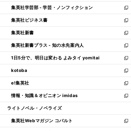
開
ウ
ン
ウ
集英社学芸部 - 学芸・ノンフィクション
く
で
ド
ィ
新
開
ウ
ン
し
集英社ビジネス書
く
で
ド
い
新
開
ウ
ウ
し
集英社新書
く
で
ィ
い
新
開
ン
ウ
し
集英社新書プラス - 知の水先案内人
く
ド
ィ
い
新
ウ
ン
ウ
し
1日5分で、明日は変わる よみタイ yomitai
で
ド
ィ
い
新
開
ウ
ン
ウ
し
kotoba
く
で
ド
ィ
い
新
開
ウ
ン
ウ
し
e!集英社
く
で
ド
ィ
い
新
開
ウ
ン
ウ
し
情報・知識＆オピニオン imidas
く
で
ド
ィ
い
新
開
ウ
ン
ウ
し
ライトノベル・ノベライズ
く
で
ド
ィ
い
開
ウ
ン
ウ
集英社Webマガジン コバルト
く
で
ド
ィ
新
開
ウ
ン
し