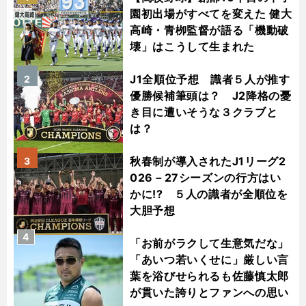
園初出場がすべてを変えた 健大
高崎・青栁監督が語る「機動破
壊」はこうして生まれた
J1全順位予想 識者５人が推す
2
優勝候補筆頭は？ J2降格の憂
き目に遭いそうな３クラブと
は？
秋春制が導入されたJ1リーグ2
3
026－27シーズンの行方はい
かに!? ５人の識者が全順位を
大胆予想
4
「お前がラクして生意気だな」
「あいつ若いくせに」厳しい言
葉を浴びせられるも佐藤慎太郎
が貫いた誇りとファンへの思い