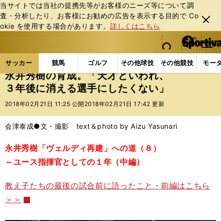
当サイトでは当社の提携先等がお客様のニーズ等について調
査・分析したり、お客様にお勧めの広告を表⽰する⽬的で Co
閉じ
okie を使⽤する場合があります。
詳しくはこちら
る
マイペ
web Sportiva (webスポルティーバ)
検索
メニュ
we
ー
サッカーの記事一覧
Jリーグ他
Jリーグ
永井秀
b
ジ
サッカー
競馬
ゴルフ
その他球技
その他競技
モー
ス
永井秀樹の育成。「天才といわれ、
ポ
３年後に消える選手にしたくない」
ル
テ
2018年02月21日 11:25 公開
2018年02月21日 17:42 更新
ィ
ー
会津泰成●文・撮影 text＆photo by Aizu Yasunari
バ
永井秀樹「ヴェルディ再建」への道（８）
～ユース指揮官としての１年（中編）
教え子たちの最後の試合前に語ったこと・前編はこちら
＞＞