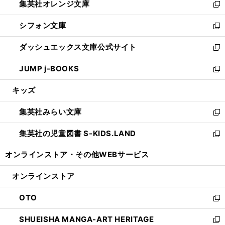
集英社オレンジ文庫
く
で
ド
い
新
開
ウ
ウ
し
シフォン文庫
く
で
ィ
い
新
開
ン
ウ
し
ダッシュエックス文庫公式サイト
く
ド
ィ
い
新
ウ
ン
ウ
し
JUMP j-BOOKS
で
ド
ィ
い
新
開
ウ
ン
ウ
し
キッズ
く
で
ド
ィ
い
開
ウ
ン
ウ
集英社みらい文庫
く
で
ド
ィ
新
開
ウ
ン
し
集英社の児童図書 S-KIDS.LAND
く
で
ド
い
新
開
ウ
ウ
し
オンラインストア・
その他WEBサービス
く
で
ィ
い
開
ン
ウ
オンラインストア
く
ド
ィ
ウ
ン
OTO
で
ド
新
開
ウ
し
SHUEISHA MANGA-ART HERITAGE
く
で
い
新