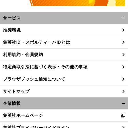
サービス
開
く/
推奨環境
閉
じ
集英社ID・スポルティーバIDとは
る
。
.
前
J
.
利用規約・会員規約
へ
2
特定商取引法に基づく表示・その他の事項
ブラウザプッシュ通知について
サイトマップ
企業情報
開
く/
集英社ホームページ
新
閉
し
じ
集英社プライバシーガイドライン