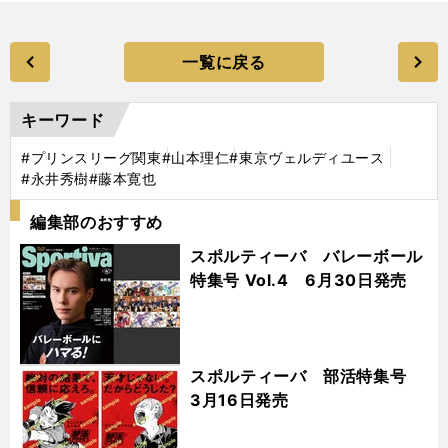
一覧に戻る
キーワード
#プリンスリーグ関東
#山本理仁
#東京ヴェルディユース
#永井秀樹
#藤本寛也
編集部のおすすめ
スポルティーバ バレーボール
特集号 Vol.4 6月30日発売
スポルティーバ 部活特集号
3月16日発売