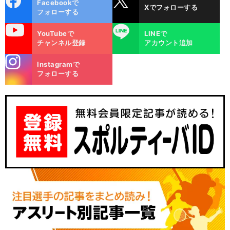
Facebookで
Xでフォローする
ok
フォローする
uTube
LINE
YouTubeで
LINEで
チャンネル登録
アカウント追加
stagra
Instagramで
m
フォローする