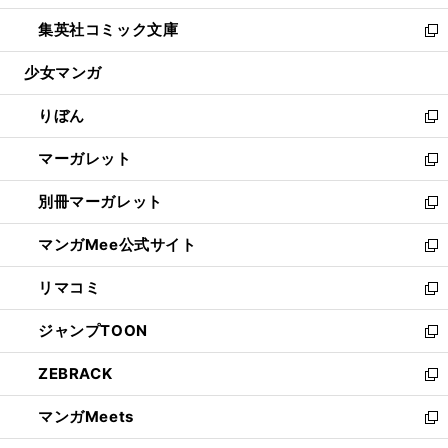
開
ウ
ン
ウ
し
集英社コミック文庫
く
で
ド
ィ
い
新
開
ウ
ン
ウ
し
少女マンガ
く
で
ド
ィ
い
開
ウ
ン
ウ
りぼん
く
で
ド
ィ
新
開
ウ
ン
し
マーガレット
く
で
ド
い
新
開
ウ
ウ
し
別冊マーガレット
く
で
ィ
い
新
開
ン
ウ
し
マンガMee公式サイト
く
ド
ィ
い
新
ウ
ン
ウ
し
リマコミ
で
ド
ィ
い
新
開
ウ
ン
ウ
し
ジャンプTOON
く
で
ド
ィ
い
新
開
ウ
ン
ウ
し
ZEBRACK
く
で
ド
ィ
い
新
開
ウ
ン
ウ
し
マンガMeets
く
で
ド
ィ
い
新
開
ウ
ン
ウ
し