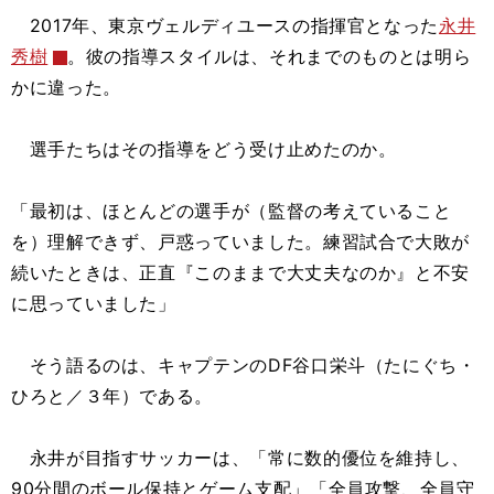
2017年、東京ヴェルディユースの指揮官となった
永井
秀樹
。彼の指導スタイルは、それまでのものとは明ら
かに違った。
選手たちはその指導をどう受け止めたのか。
「最初は、ほとんどの選手が（監督の考えていること
を）理解できず、戸惑っていました。練習試合で大敗が
続いたときは、正直『このままで大丈夫なのか』と不安
に思っていました」
そう語るのは、キャプテンのDF谷口栄斗（たにぐち・
ひろと／３年）である。
永井が目指すサッカーは、「常に数的優位を維持し、
90分間のボール保持とゲーム支配」「全員攻撃、全員守