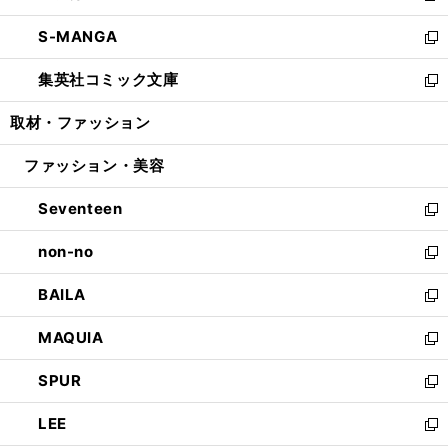
開
ウ
ン
ウ
し
S-MANGA
く
で
ド
ィ
い
新
開
ウ
ン
ウ
し
集英社コミック文庫
く
で
ド
ィ
い
新
開
ウ
ン
ウ
し
取材・ファッション
く
で
ド
ィ
い
開
ウ
ン
ウ
ファッション・美容
く
で
ド
ィ
開
ウ
ン
Seventeen
く
で
ド
新
開
ウ
し
non-no
く
で
い
新
開
ウ
し
BAILA
く
ィ
い
新
ン
ウ
し
MAQUIA
ド
ィ
い
新
ウ
ン
ウ
し
SPUR
で
ド
ィ
い
新
開
ウ
ン
ウ
し
LEE
く
で
ド
ィ
い
新
開
ウ
ン