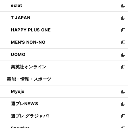
ウ
し
eclat
く
で
ド
ィ
い
新
開
ウ
ン
ウ
し
T JAPAN
く
で
ド
ィ
い
新
開
ウ
ン
ウ
し
HAPPY PLUS ONE
く
で
ド
ィ
い
新
開
ウ
ン
ウ
し
MEN'S NON-NO
く
で
ド
ィ
い
新
開
ウ
ン
ウ
し
UOMO
く
で
ド
ィ
い
新
開
ウ
ン
ウ
し
集英社オンライン
く
で
ド
ィ
い
新
開
ウ
ン
ウ
し
芸能・情報・スポーツ
く
で
ド
ィ
い
開
ウ
ン
ウ
Myojo
く
で
ド
ィ
新
開
ウ
ン
し
週プレNEWS
く
で
ド
い
新
開
ウ
ウ
し
週プレ グラジャパ!
く
で
ィ
い
新
開
ン
ウ
し