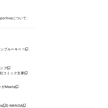
Sportivaについて
ャンプルーキー！
新
し
い
ウ
ャンプ
新
ィ
社コミック文庫
し
新
ン
い
し
ド
ウ
い
ウ
ガMeets
新
ィ
ウ
で
し
ン
ィ
開
い
ド
ン
く
ウ
ウ
ド
s
S-MANGA
新
新
ィ