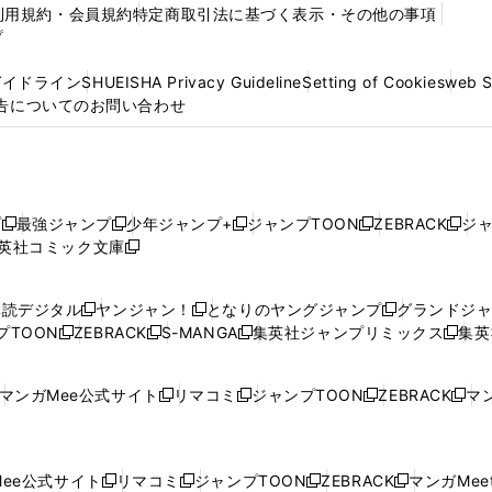
利用規約・会員規約
特定商取引法に基づく表示・その他の事項
プ
ガイドライン
SHUEISHA Privacy Guideline
Setting of Cookies
web 
告についてのお問い合わせ
プ
最強ジャンプ
少年ジャンプ+
ジャンプTOON
ZEBRACK
ジ
新
新
新
新
新
英社コミック文庫
し
新
し
し
し
し
い
い
し
い
い
い
ウ
ウ
い
ウ
ウ
ウ
購読デジタル
ヤンジャン！
となりのヤングジャンプ
グランドジ
新
新
新
ィ
ィ
ウ
ィ
ィ
ィ
プTOON
ZEBRACK
S-MANGA
集英社ジャンプリミックス
集英
新
し
新
し
新
し
新
ン
ン
ィ
ン
ン
ン
し
い
し
い
し
い
し
ド
ド
ン
ド
ド
ド
い
ウ
い
ウ
い
ウ
い
ウ
ウ
ド
ウ
ウ
ウ
マンガMee公式サイト
リマコミ
ジャンプTOON
ZEBRACK
マン
新
新
新
新
ウ
ィ
ウ
ィ
ウ
ィ
ウ
で
で
ウ
で
で
で
し
し
し
し
し
ィ
ン
ィ
ン
ィ
ン
ィ
開
開
で
開
開
開
い
い
い
い
い
ン
ド
ン
ド
ン
ド
ン
く
く
開
く
く
く
ウ
ウ
ウ
ウ
ウ
ド
ウ
ド
ウ
ド
ウ
ド
ee公式サイト
リマコミ
ジャンプTOON
ZEBRACK
マンガMeet
く
新
新
新
新
ィ
ィ
ィ
ィ
ィ