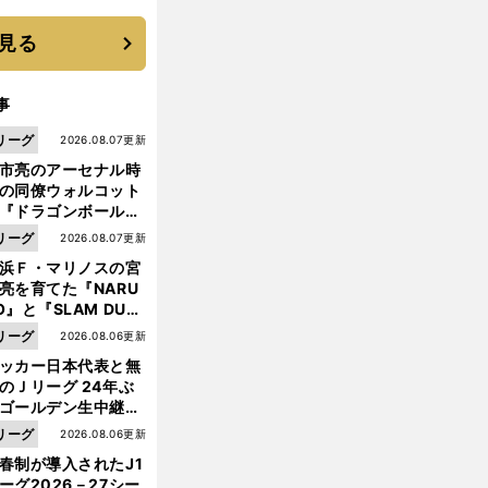
優勝校はここだ！
見る
事
リーグ
2026.08.07更新
市亮のアーセナル時
の同僚ウォルコット
『ドラゴンボール』
大好き ポドルスキは
リーグ
2026.08.07更新
向小次郎に憧れてい
浜Ｆ・マリノスの宮
亮を育てた『NARU
O』と『SLAM DUN
』 中京大中京の同
リーグ
2026.08.06更新
生・木原龍一は"ジ
ッカー日本代表と無
ンプ係"だった
前
のＪリーグ 24年ぶ
へ
ゴールデン生中継の
幕戦でヘタな試合は
リーグ
2026.08.06更新
せられない
春制が導入されたJ1
ーグ2026－27シー