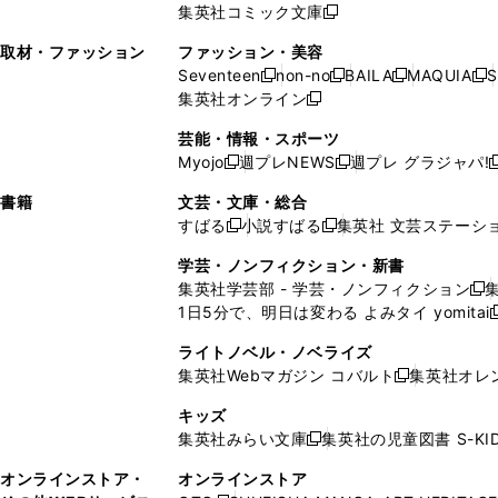
ウ
で
ウ
集英社コミック文庫
し
新
し
し
ン
ィ
ン
ィ
で
開
で
い
し
い
い
ド
ン
ド
ン
取材・ファッション
ファッション・美容
開
く
開
ウ
い
ウ
ウ
ウ
ド
ウ
ド
Seventeen
non-no
BAILA
MAQUIA
S
く
く
新
新
新
新
ィ
ウ
ィ
ィ
で
ウ
で
ウ
集英社オンライン
し
新
し
し
し
ン
ィ
ン
ン
開
で
開
で
い
し
い
い
い
ド
ン
ド
ド
芸能・情報・スポーツ
く
開
く
開
ウ
い
ウ
ウ
ウ
ウ
ド
ウ
ウ
Myojo
週プレNEWS
週プレ グラジャパ!
く
く
新
新
新
ィ
ウ
ィ
ィ
ィ
で
ウ
で
で
し
し
ン
ィ
ン
ン
ン
書籍
文芸・文庫・総合
開
で
開
開
い
い
ド
ン
ド
ド
ド
すばる
小説すばる
集英社 文芸ステーシ
く
開
く
く
新
新
ウ
ウ
ウ
ド
ウ
ウ
ウ
く
し
し
ィ
ィ
学芸・ノンフィクション・新書
で
ウ
で
で
で
い
い
ン
ン
集英社学芸部 - 学芸・ノンフィクション
開
で
開
開
開
新
ウ
ウ
ド
ド
1日5分で、明日は変わる よみタイ yomitai
く
開
く
く
く
し
新
ィ
ィ
ウ
ウ
く
い
ン
ン
ライトノベル・ノベライズ
で
で
ウ
ド
ド
集英社Webマガジン コバルト
集英社オレ
開
開
新
ィ
ウ
ウ
く
く
し
ン
キッズ
で
で
い
ド
集英社みらい文庫
集英社の児童図書 S-KID
開
開
新
ウ
ウ
く
く
し
ィ
オンラインストア・
オンラインストア
で
い
ン