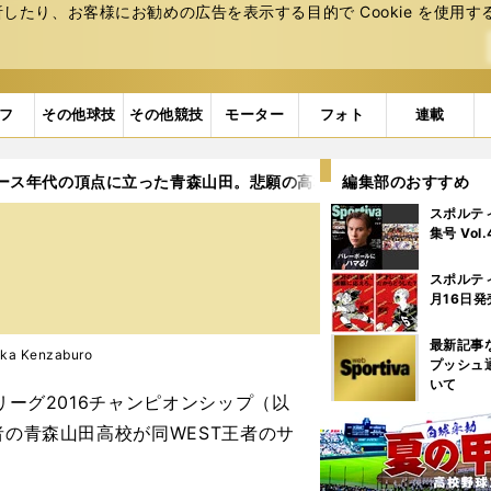
たり、お客様にお勧めの広告を表⽰する⽬的で Cookie を使⽤す
フ
その他球技
その他競技
モーター
フォト
連載
ース年代の頂点に立った青森山田。悲願の高校選手権との２冠はある
編集部のおすすめ
スポルテ
。
集号 Vol
スポルテ
月16日発
最新記事
a Kenzaburo
プッシュ
いて
リーグ2016チャンピオンシップ（以
者の青森山田高校が同WEST王者のサ