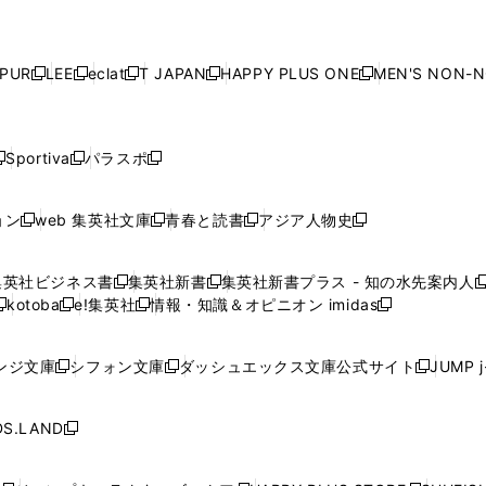
ウ
で
ウ
で
ウ
で
ウ
し
し
し
し
ン
ン
ン
ン
ン
で
開
で
開
で
開
で
い
い
い
い
ド
ド
ド
ド
ド
開
く
開
く
開
く
開
ウ
ウ
ウ
ウ
ウ
ウ
ウ
ウ
ウ
PUR
LEE
eclat
T JAPAN
HAPPY PLUS ONE
MEN'S NON-
く
く
く
く
新
新
新
新
新
ィ
ィ
ィ
ィ
で
で
で
で
で
し
し
し
し
し
ン
ン
ン
ン
開
開
開
開
開
い
い
い
い
い
ド
ド
ド
ド
く
く
く
く
く
ウ
ウ
ウ
ウ
ウ
ウ
ウ
ウ
ウ
Sportiva
パラスポ
新
新
ィ
ィ
ィ
ィ
ィ
で
で
で
で
し
し
し
ン
ン
ン
ン
ン
開
開
開
開
い
い
い
ド
ド
ド
ド
ド
ョン
web 集英社文庫
青春と読書
アジア人物史
く
く
く
く
新
新
新
新
ウ
ウ
ウ
ウ
ウ
ウ
ウ
ウ
し
し
し
し
ィ
ィ
ィ
で
で
で
で
で
い
い
い
い
ン
ン
ン
集英社ビジネス書
集英社新書
集英社新書プラス - 知の水先案内人
開
開
開
開
開
新
新
新
ウ
ウ
ウ
ウ
ド
ド
ド
kotoba
e!集英社
情報・知識＆オピニオン imidas
く
く
く
く
く
新
し
新
し
新
ィ
ィ
ィ
ィ
ウ
ウ
ウ
し
し
い
し
い
し
ン
ン
ン
ン
で
で
で
い
い
ウ
い
ウ
い
ド
ド
ド
ド
ンジ文庫
シフォン文庫
ダッシュエックス文庫公式サイト
JUMP 
開
開
開
新
新
新
ウ
ウ
ィ
ウ
ィ
ウ
ウ
ウ
ウ
ウ
く
く
く
し
し
し
ィ
ィ
ン
ィ
ン
ィ
で
で
で
で
い
い
い
ン
ン
ド
ン
ド
ン
S.LAND
開
開
開
開
新
ウ
ウ
ウ
ド
ド
ウ
ド
ウ
ド
く
く
く
く
し
ィ
ィ
ィ
ウ
ウ
で
ウ
で
ウ
い
ン
ン
ン