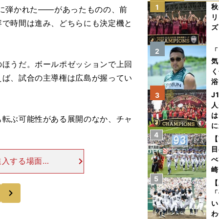
秋
1
に弾かれた――があったものの、前
リ
容で時間は進み、どちらにも決定機と
ズ
を
「
2
気
ほうだ。ボールポゼッションで上回
く
えば、試合の主導権は広島が握ってい
浴
太
J
3
ァ
人
は
も転ぶ可能性がある展開のなか、チャ
に
4
と
【
目
べ
進入する場面は
崎
った。青森山田
5
「
手がボールを持
【
次
て
「
い
わ