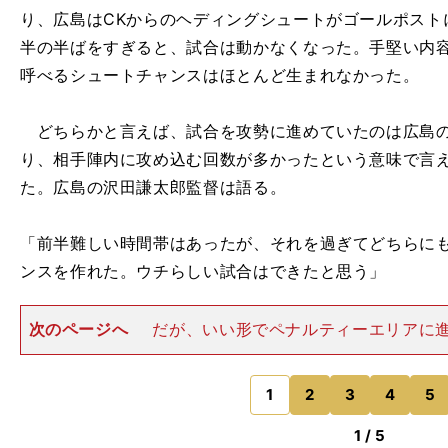
り、広島はCKからのヘディングシュートがゴールポスト
半の半ばをすぎると、試合は動かなくなった。手堅い内
呼べるシュートチャンスはほとんど生まれなかった。
どちらかと言えば、試合を攻勢に進めていたのは広島の
り、相手陣内に攻め込む回数が多かったという意味で言
た。広島の沢田謙太郎監督は語る。
「前半難しい時間帯はあったが、それを過ぎてどちらに
ンスを作れた。ウチらしい試合はできたと思う」
次のページへ
だが、いい形でペナルティーエリアに
ほとんどなく、ゴールが生まれる可能性は感じられなか
のキャプテン、MF住永翔（すみなが・かける）は「相
つ時間が長かったが、チー
1
2
3
4
5
のページへ
1 / 5