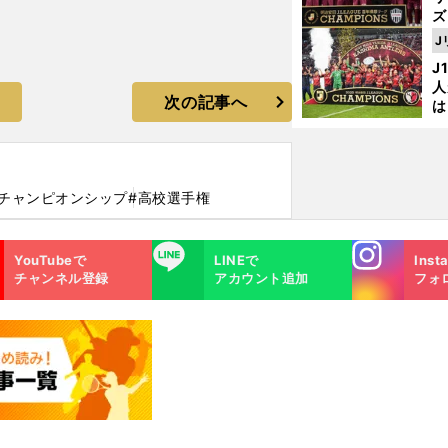
ズ
J
を
J
人
次の記事へ
は
に
と
8チャンピオンシップ
#高校選手権
Instagra
LINE
YouTubeで
LINEで
Inst
m
チャンネル登録
アカウント追加
フォ