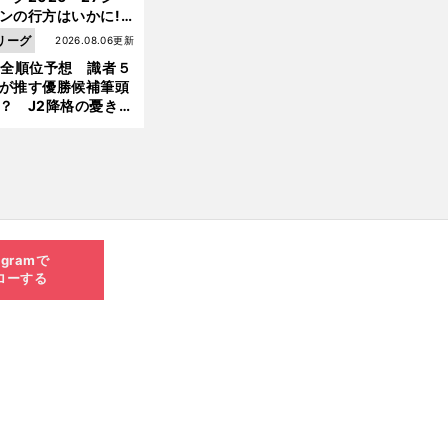
ンの行方はいかに!?
５人の識者が全順位
リーグ
2026.08.06更新
大胆予想
1全順位予想 識者５
が推す優勝候補筆頭
？ J2降格の憂き目
遭いそうな３クラブ
は？
agramで
ローする