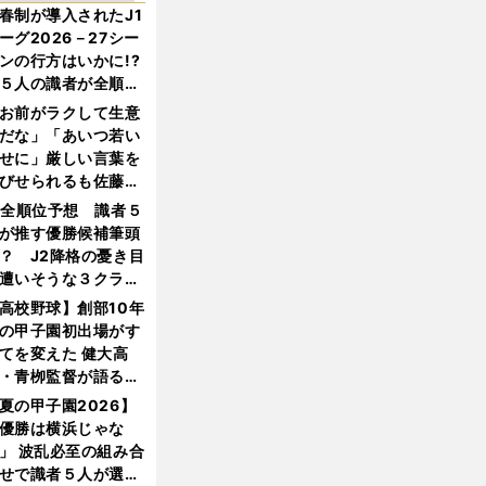
春制が導入されたJ1
ーグ2026－27シー
ンの行方はいかに!?
５人の識者が全順位
大胆予想
お前がラクして生意
だな」「あいつ若い
せに」厳しい言葉を
びせられるも佐藤慎
郎が貫いた誇りとフ
1全順位予想 識者５
ンへの思い
が推す優勝候補筆頭
？ J2降格の憂き目
遭いそうな３クラブ
は？
高校野球】創部10年
の甲子園初出場がす
てを変えた 健大高
・青栁監督が語る
機動破壊」はこうし
夏の甲子園2026】
生まれた
優勝は横浜じゃな
」 波乱必至の組み合
せで識者５人が選ん