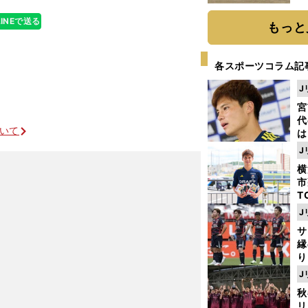
だ
LINEで送る
もっと
各スポーツコラム記
J
宮
代
ついて
は
が
J
日
横
た
市
T
K
J
級
サ
ャ
」
縁
り
開
J
見
秋
リ