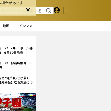
る場合がありま
マイペ
閉じ
検索
メニュ
ー
る
す
ジ
る
動画
インフォ
か
ィーバ バレーボール特
.4 6月30日発売
ィーバ 部活特集号 3
売
などのお知らせが届く
通知を受け取る方法につ