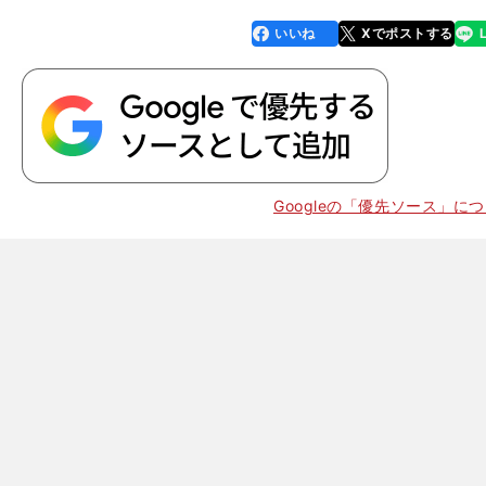
いいね
Xでポストする
line
faceboo
x
k
Googleの「優先ソース」に
、
浦