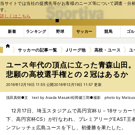
当サイトでは当社の提携先等がお客様のニーズ等について調査・分析し
web Sportiva (webスポルティーバ)
す。
詳しくはこちら
新着
ランキング
野球
サッカー
競馬
ゴル
we
サッカーの記事一覧
Jリーグ他
高校・ユース
ユ
b
ス
ユース年代の頂点に立った青森山田
ポ
ル
悲願の高校選手権との２冠はあるか
テ
2016年12月19日 11:55 公開
2016年12月19日 11:57 更新
ィ
ー
バ
浅田真樹●文 text by Asada Masaki
松岡健三郎●撮影 photo by Matsuok
12月17日、埼玉スタジアムで高円宮杯Ｕ－18サッカー
下、高円宮杯CS）が行なわれ、プレミアリーグEAST王
ンフレッチェ広島ユースを下し、初優勝を果たした。