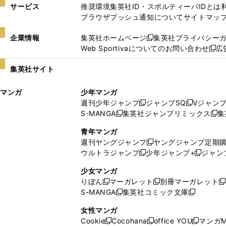
サービス
推奨環境
集英社ID・スポルティーバIDとは
ブラウザプッシュ通知について
サイトマッ
企業情報
集英社ホームページ
集英社プライバシー
新
Web Sportivaについてのお問い合わせ
広
し
新
い
し
集英社サイト
ウ
い
ィ
ウ
マンガ
少年マンガ
ン
ィ
週刊少年ジャンプ
ジャンプSQ
Vジャン
ド
ン
新
新
S-MANGA
集英社ジャンプリミックス
集
ウ
ド
新
し
し
新
で
ウ
し
い
い
し
青年マンガ
開
で
い
ウ
ウ
い
週刊ヤングジャンプ
ヤングジャンプ定期
新
く
開
ウ
ィ
ィ
ウ
ウルトラジャンプ
少年ジャンプ+
ジャン
新
し
新
く
ィ
ン
ン
ィ
し
い
し
ン
ド
ド
ン
少女マンガ
い
ウ
い
ド
ウ
ウ
ド
りぼん
マーガレット
別冊マーガレット
新
新
新
ウ
ィ
ウ
ウ
で
で
ウ
S-MANGA
集英社コミック文庫
し
新
し
新
ィ
ン
ィ
で
開
開
で
い
し
い
し
ン
ド
ン
女性マンガ
開
く
く
開
ウ
い
ウ
い
ド
ウ
ド
Cookie
Cocohana
office YOU
マンガM
く
く
新
新
新
ィ
ウ
ィ
ウ