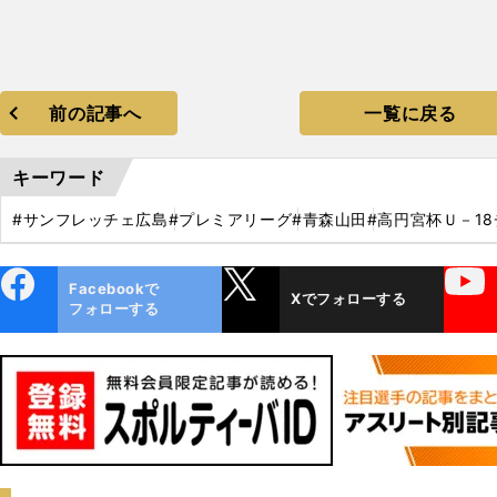
前の記事へ
一覧に戻る
キーワード
#サンフレッチェ広島
#プレミアリーグ
#青森山田
#高円宮杯Ｕ－1
ebo
X
YouTube
Facebookで
Xでフォローする
ok
フォローする