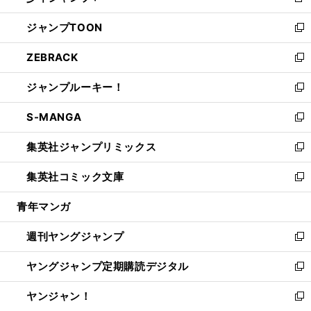
新
開
ウ
ン
ウ
し
ジャンプTOON
く
で
ド
ィ
い
新
開
ウ
ン
ウ
し
ZEBRACK
く
で
ド
ィ
い
新
開
ウ
ン
ウ
し
ジャンプルーキー！
く
で
ド
ィ
い
新
開
ウ
ン
ウ
し
S-MANGA
く
で
ド
ィ
い
新
開
ウ
ン
ウ
し
集英社ジャンプリミックス
く
で
ド
ィ
い
新
開
ウ
ン
ウ
し
集英社コミック文庫
く
で
ド
ィ
い
新
開
ウ
ン
ウ
し
青年マンガ
く
で
ド
ィ
い
開
ウ
ン
ウ
週刊ヤングジャンプ
く
で
ド
ィ
新
開
ウ
ン
し
ヤングジャンプ定期購読デジタル
く
で
ド
い
新
開
ウ
ウ
し
ヤンジャン！
く
で
ィ
い
新
開