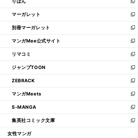
りぼん
く
で
ド
ィ
新
開
ウ
ン
し
マーガレット
く
で
ド
い
新
開
ウ
ウ
し
別冊マーガレット
く
で
ィ
い
新
開
ン
ウ
し
マンガMee公式サイト
く
ド
ィ
い
新
ウ
ン
ウ
し
リマコミ
で
ド
ィ
い
新
開
ウ
ン
ウ
し
ジャンプTOON
く
で
ド
ィ
い
新
開
ウ
ン
ウ
し
ZEBRACK
く
で
ド
ィ
い
新
開
ウ
ン
ウ
し
マンガMeets
く
で
ド
ィ
い
新
開
ウ
ン
ウ
し
S-MANGA
く
で
ド
ィ
い
新
開
ウ
ン
ウ
し
集英社コミック文庫
く
で
ド
ィ
い
新
開
ウ
ン
ウ
し
女性マンガ
く
で
ド
ィ
い