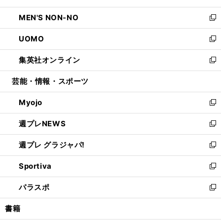
開
ウ
ン
ウ
し
MEN'S NON-NO
く
で
ド
ィ
い
新
開
ウ
ン
ウ
し
UOMO
く
で
ド
ィ
い
新
開
ウ
ン
ウ
し
集英社オンライン
く
で
ド
ィ
い
新
開
ウ
ン
ウ
し
芸能・情報・スポーツ
く
で
ド
ィ
い
開
ウ
ン
ウ
Myojo
く
で
ド
ィ
新
開
ウ
ン
し
週プレNEWS
く
で
ド
い
新
開
ウ
ウ
し
週プレ グラジャパ!
く
で
ィ
い
新
開
ン
ウ
し
Sportiva
く
ド
ィ
い
新
ウ
ン
ウ
し
パラスポ
で
ド
ィ
い
新
開
ウ
ン
ウ
し
書籍
く
で
ド
ィ
い
開
ウ
ン
ウ