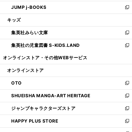
ウ
ン
ウ
し
JUMP j-BOOKS
で
ド
ィ
い
新
開
ウ
ン
ウ
し
キッズ
く
で
ド
ィ
い
開
ウ
ン
ウ
集英社みらい文庫
く
で
ド
ィ
新
開
ウ
ン
し
集英社の児童図書 S-KIDS.LAND
く
で
ド
い
新
開
ウ
ウ
し
オンラインストア・
その他WEBサービス
く
で
ィ
い
開
ン
ウ
オンラインストア
く
ド
ィ
ウ
ン
OTO
で
ド
新
開
ウ
し
SHUEISHA MANGA-ART HERITAGE
く
で
い
新
開
ウ
し
ジャンプキャラクターズストア
く
ィ
い
新
ン
ウ
し
HAPPY PLUS STORE
ド
ィ
い
新
ウ
ン
ウ
し