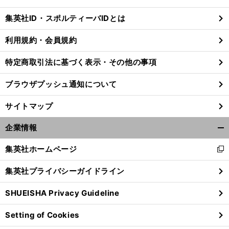
閉
じ
集英社ID・スポルティーバIDとは
る
利用規約・会員規約
特定商取引法に基づく表示・その他の事項
ブラウザプッシュ通知について
サイトマップ
企業情報
開
く/
集英社ホームページ
新
閉
し
じ
集英社プライバシーガイドライン
い
る
ウ
SHUEISHA Privacy Guideline
ィ
ン
Setting of Cookies
ド
ウ