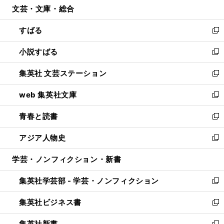
文芸・文庫・総合
く
で
ド
ィ
開
ウ
ン
すばる
く
で
ド
新
開
ウ
し
小説すばる
く
で
い
新
開
ウ
し
集英社 文芸ステーション
く
ィ
い
新
ン
ウ
し
web 集英社文庫
ド
ィ
い
新
ウ
ン
ウ
し
青春と読書
で
ド
ィ
い
新
開
ウ
ン
ウ
し
アジア人物史
く
で
ド
ィ
い
新
開
ウ
ン
ウ
し
学芸・ノンフィクション・新書
く
で
ド
ィ
い
開
ウ
ン
ウ
集英社学芸部 - 学芸・ノンフィクション
く
で
ド
ィ
新
開
ウ
ン
し
集英社ビジネス書
く
で
ド
い
新
開
ウ
ウ
し
集英社新書
く
で