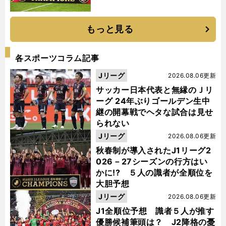
もっと見る
各スポーツコラム記事
Jリーグ
2026.08.06更新
サッカー日本代表と無縁のＪリ
ーグ 24年ぶりゴールデン生中
継の開幕戦でヘタな試合は見せ
られない
Jリーグ
2026.08.06更新
秋春制が導入されたJ1リーグ2
026－27シーズンの行方はい
かに!? ５人の識者が全順位を
大胆予想
Jリーグ
2026.08.06更新
J1全順位予想 識者５人が推す
優勝候補筆頭は？ J2降格の憂