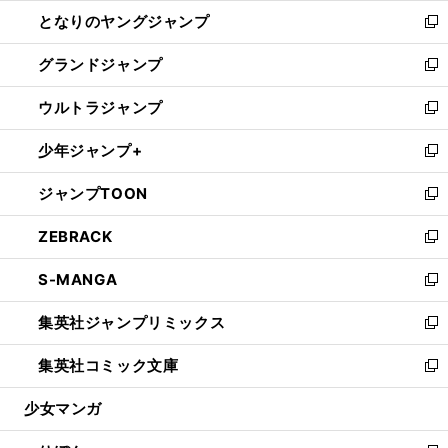
ン
ウ
し
となりのヤングジャンプ
く
ド
ィ
い
新
ウ
ン
ウ
し
グランドジャンプ
で
ド
ィ
い
新
開
ウ
ン
ウ
し
ウルトラジャンプ
く
で
ド
ィ
い
新
開
ウ
ン
ウ
し
少年ジャンプ+
く
で
ド
ィ
い
新
開
ウ
ン
ウ
し
ジャンプTOON
く
で
ド
ィ
い
新
開
ウ
ン
ウ
し
ZEBRACK
く
で
ド
ィ
い
新
開
ウ
ン
ウ
し
S-MANGA
く
で
ド
ィ
い
新
開
ウ
ン
ウ
し
集英社ジャンプリミックス
く
で
ド
ィ
い
新
開
ウ
ン
ウ
し
集英社コミック文庫
く
で
ド
ィ
い
新
開
ウ
ン
ウ
し
少女マンガ
く
で
ド
ィ
い
開
ウ
ン
ウ