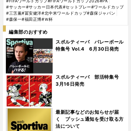
#FIFAワールドカップ
#FIFAワールドカップ2026
#PK
#サッカー
#サッカー日本代表
#セットプレー
#ワールドカップ
#三笘薫
#冨安健洋
#北中米ワールドカップ
#森保ジャパン
#森保一
#福田正博
#Ｗ杯
編集部のおすすめ
スポルティーバ バレーボール
特集号 Vol.4 6月30日発売
スポルティーバ 部活特集号
3月16日発売
最新記事などのお知らせが届
く プッシュ通知を受け取る方
法について