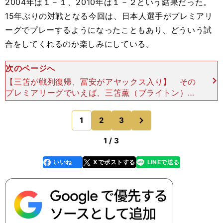
2004年は１－１、2010年は１－２という結果だった。
15年ぶりの対戦となる今回は、日本人選手がプレミアリ
ーグでプレーするようになったこともあり、どういう試
合をしてくれるのか楽しみにしている。
次のページへ
【三笘が戦列復帰、冨安がアヤックス入り】 その
プレミアリーグでいえば、三笘薫（ブライトン）が
ようやくピッチに戻ってきたことは、日本にとって
朗報だ。足首の故障で戦列を離れ、すぐに戻ると言
次
1
2
3
のページへ
われながらも長
1 / 3
いいね
Xでポストする
LINEで送る
line
faceboo
x
k