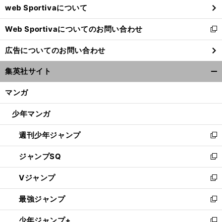
web Sportivaについて
で
開
Web Sportivaについてのお問い合わせ
く
新
し
広告についてのお問い合わせ
い
ウ
集英社サイト
ィ
開
ン
く/
マンガ
ド
閉
ウ
じ
少年マンガ
で
る
開
週刊少年ジャンプ
く
新
し
ジャンプSQ
い
新
ウ
し
Vジャンプ
ィ
い
新
ン
ウ
し
最強ジャンプ
ド
ィ
い
新
ウ
ン
ウ
し
少年ジャンプ+
で
ド
ィ
い