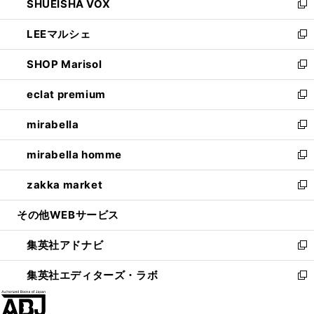
SHUEISHA VOX
で
ド
ィ
い
新
開
ウ
ン
ウ
し
LEEマルシェ
く
で
ド
ィ
い
新
開
ウ
ン
ウ
し
SHOP Marisol
く
で
ド
ィ
い
新
開
ウ
ン
ウ
し
eclat premium
く
で
ド
ィ
い
新
開
ウ
ン
ウ
し
mirabella
く
で
ド
ィ
い
新
開
ウ
ン
ウ
し
mirabella homme
く
で
ド
ィ
い
新
開
ウ
ン
ウ
し
zakka market
く
で
ド
ィ
い
新
開
ウ
ン
ウ
し
その他WEBサービス
く
で
ド
ィ
い
開
ウ
ン
ウ
集英社アドナビ
く
で
ド
ィ
新
開
ウ
ン
し
集英社エディターズ・ラボ
く
で
ド
い
新
開
ウ
ウ
し
く
で
ィ
い