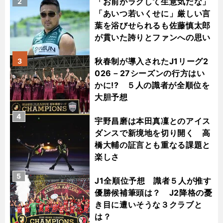
「お前がラクして生意気だな」
2
「あいつ若いくせに」厳しい言
葉を浴びせられるも佐藤慎太郎
が貫いた誇りとファンへの思い
秋春制が導入されたJ1リーグ2
3
026－27シーズンの行方はい
かに!? ５人の識者が全順位を
大胆予想
4
宇野昌磨は本田真凜とのアイス
ダンスで新境地を切り開く 高
橋大輔の証言とも重なる課題と
楽しさ
5
J1全順位予想 識者５人が推す
優勝候補筆頭は？ J2降格の憂
き目に遭いそうな３クラブと
は？