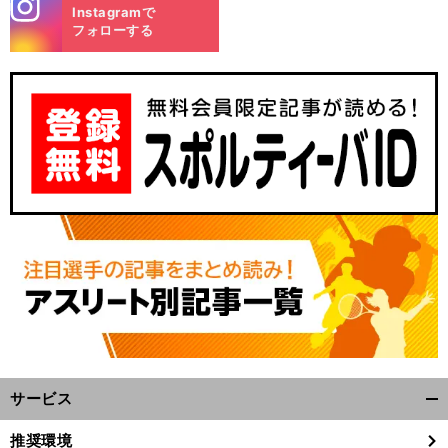
stagra
Instagramで
m
フォローする
？
前
へ
48
サービス
開
く/
推奨環境