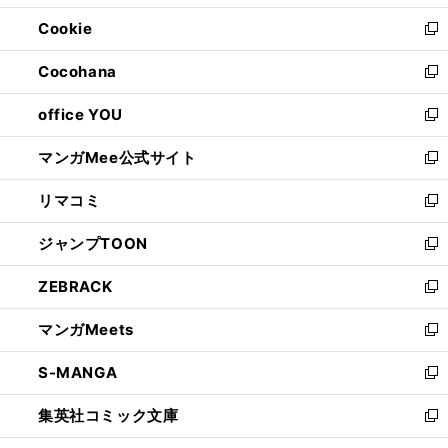
開
ウ
ン
ウ
Cookie
く
で
ド
ィ
新
開
ウ
ン
し
Cocohana
く
で
ド
い
新
開
ウ
ウ
し
office YOU
く
で
ィ
い
新
開
ン
ウ
し
マンガMee公式サイト
く
ド
ィ
い
新
ウ
ン
ウ
し
リマコミ
で
ド
ィ
い
新
開
ウ
ン
ウ
し
ジャンプTOON
く
で
ド
ィ
い
新
開
ウ
ン
ウ
し
ZEBRACK
く
で
ド
ィ
い
新
開
ウ
ン
ウ
し
マンガMeets
く
で
ド
ィ
い
新
開
ウ
ン
ウ
し
S-MANGA
く
で
ド
ィ
い
新
開
ウ
ン
ウ
し
集英社コミック文庫
く
で
ド
ィ
い
新
開
ウ
ン
ウ
し