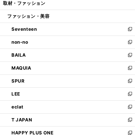
取材・ファッション
く
で
ド
ィ
い
開
ウ
ン
ウ
ファッション・美容
く
で
ド
ィ
開
ウ
ン
Seventeen
く
で
ド
新
開
ウ
し
non-no
く
で
い
新
開
ウ
し
BAILA
く
ィ
い
新
ン
ウ
し
MAQUIA
ド
ィ
い
新
ウ
ン
ウ
し
SPUR
で
ド
ィ
い
新
開
ウ
ン
ウ
し
LEE
く
で
ド
ィ
い
新
開
ウ
ン
ウ
し
eclat
く
で
ド
ィ
い
新
開
ウ
ン
ウ
し
T JAPAN
く
で
ド
ィ
い
新
開
ウ
ン
ウ
し
HAPPY PLUS ONE
く
で
ド
ィ
い
新