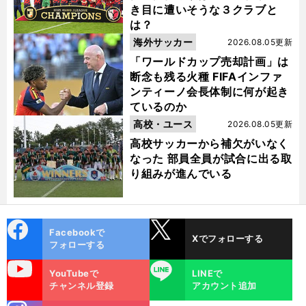
き目に遭いそうな３クラブと
は？
海外サッカー
2026.08.05更新
「ワールドカップ売却計画」は
断念も残る火種 FIFAインファ
ンティーノ会長体制に何が起き
ているのか
高校・ユース
2026.08.05更新
高校サッカーから補欠がいなく
なった 部員全員が試合に出る取
り組みが進んでいる
cebo
X
Facebookで
Xでフォローする
ok
フォローする
uTube
LINE
YouTubeで
LINEで
チャンネル登録
アカウント追加