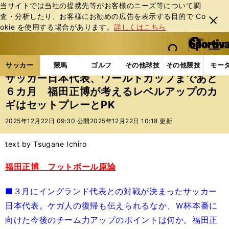
当サイトでは当社の提携先等がお客様のニーズ等について調
査・分析したり、お客様にお勧めの広告を表⽰する⽬的で Co
閉じ
okie を使⽤する場合があります。
詳しくはこちら
る
マイペ
web Sportiva (webスポルティーバ)
検索
メニュ
we
ー
サッカーの記事一覧
サッカー代表
日本代表
サ
b
ジ
サッカー
競馬
ゴルフ
その他球技
その他競技
モー
ス
サッカー日本代表、ワールドカップまであと
ポ
６カ月 福田正博が考えるレベルアップのカ
ル
ギはセットプレーとPK
テ
ィ
2025年12月22日 09:30 公開
2025年12月22日 10:18 更新
ー
バ
text by Tsugane Ichiro
福田正博 フットボール原論
■３月にイングランド代表との対戦が決まったサッカー
日本代表。ケガ人の復帰も伝えられるなか、Ｗ杯本番に
向けた今後のチーム力アップのポイントは何か。福田正