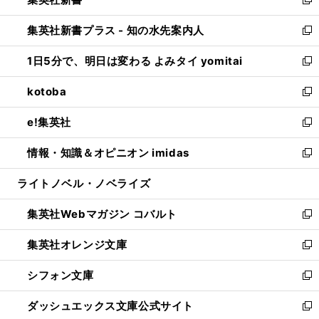
ィ
い
新
開
ン
ウ
し
集英社新書プラス - 知の水先案内人
く
ド
ィ
い
新
ウ
ン
ウ
し
1日5分で、明日は変わる よみタイ yomitai
で
ド
ィ
い
新
開
ウ
ン
ウ
し
kotoba
く
で
ド
ィ
い
新
開
ウ
ン
ウ
し
e!集英社
く
で
ド
ィ
い
新
開
ウ
ン
ウ
し
情報・知識＆オピニオン imidas
く
で
ド
ィ
い
新
開
ウ
ン
ウ
し
ライトノベル・ノベライズ
く
で
ド
ィ
い
開
ウ
ン
ウ
集英社Webマガジン コバルト
く
で
ド
ィ
新
開
ウ
ン
し
集英社オレンジ文庫
く
で
ド
い
新
開
ウ
ウ
し
シフォン文庫
く
で
ィ
い
新
開
ン
ウ
し
ダッシュエックス文庫公式サイト
く
ド
ィ
い
新