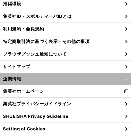
く/
推奨環境
閉
じ
集英社ID・スポルティーバIDとは
る
利用規約・会員規約
特定商取引法に基づく表示・その他の事項
ブラウザプッシュ通知について
サイトマップ
企業情報
開
く/
集英社ホームページ
新
閉
し
じ
集英社プライバシーガイドライン
い
る
ウ
SHUEISHA Privacy Guideline
ィ
ン
Setting of Cookies
ド