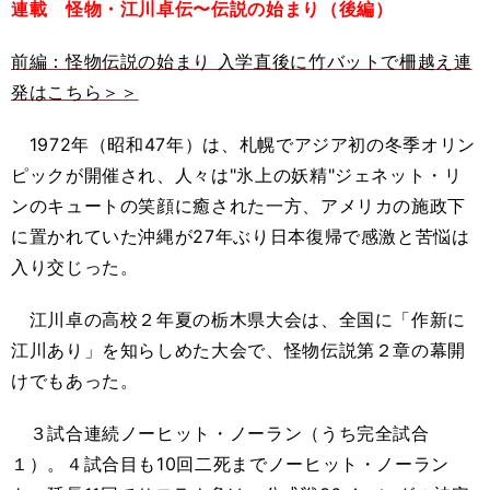
連載 怪物・江川卓伝〜伝説の始まり（後編）
前編：怪物伝説の始まり 入学直後に竹バットで柵越え連
発はこちら＞＞
1972年（昭和47年）は、札幌でアジア初の冬季オリン
ピックが開催され、人々は"氷上の妖精"ジェネット・リ
ンのキュートの笑顔に癒された一方、アメリカの施政下
に置かれていた沖縄が27年ぶり日本復帰で感激と苦悩は
入り交じった。
江川卓の高校２年夏の栃木県大会は、全国に「作新に
江川あり」を知らしめた大会で、怪物伝説第２章の幕開
けでもあった。
３試合連続ノーヒット・ノーラン（うち完全試合
１）。４試合目も10回二死までノーヒット・ノーラン