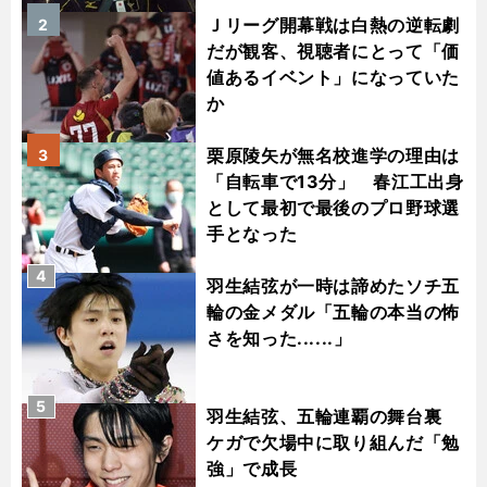
Ｊリーグ開幕戦は白熱の逆転劇
2
だが観客、視聴者にとって「価
値あるイベント」になっていた
か
栗原陵矢が無名校進学の理由は
3
「自転車で13分」 春江工出身
として最初で最後のプロ野球選
手となった
4
羽生結弦が一時は諦めたソチ五
輪の金メダル「五輪の本当の怖
さを知った......」
5
羽生結弦、五輪連覇の舞台裏
ケガで欠場中に取り組んだ「勉
強」で成長