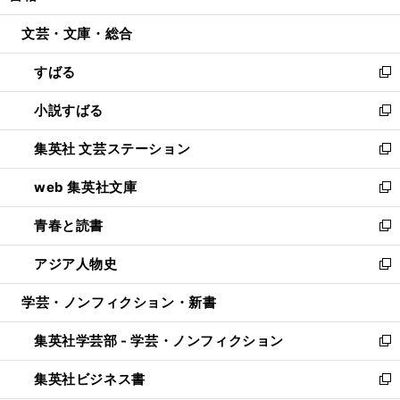
開
ウ
ン
ウ
文芸・文庫・総合
く
で
ド
ィ
開
ウ
ン
すばる
く
で
ド
新
開
ウ
し
小説すばる
く
で
い
新
開
ウ
し
集英社 文芸ステーション
く
ィ
い
新
ン
ウ
し
web 集英社文庫
ド
ィ
い
新
ウ
ン
ウ
し
青春と読書
で
ド
ィ
い
新
開
ウ
ン
ウ
し
アジア人物史
く
で
ド
ィ
い
新
開
ウ
ン
ウ
し
学芸・ノンフィクション・新書
く
で
ド
ィ
い
開
ウ
ン
ウ
集英社学芸部 - 学芸・ノンフィクション
く
で
ド
ィ
新
開
ウ
ン
し
集英社ビジネス書
く
で
ド
い
新
開
ウ