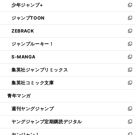
少年ジャンプ+
で
ド
ィ
い
新
開
ウ
ン
ウ
し
ジャンプTOON
く
で
ド
ィ
い
新
開
ウ
ン
ウ
し
ZEBRACK
く
で
ド
ィ
い
新
開
ウ
ン
ウ
し
ジャンプルーキー！
く
で
ド
ィ
い
新
開
ウ
ン
ウ
し
S-MANGA
く
で
ド
ィ
い
新
開
ウ
ン
ウ
し
集英社ジャンプリミックス
く
で
ド
ィ
い
新
開
ウ
ン
ウ
し
集英社コミック文庫
く
で
ド
ィ
い
新
開
ウ
ン
ウ
し
青年マンガ
く
で
ド
ィ
い
開
ウ
ン
ウ
週刊ヤングジャンプ
く
で
ド
ィ
新
開
ウ
ン
し
ヤングジャンプ定期購読デジタル
く
で
ド
い
新
開
ウ
ウ
し
ヤンジャン！
く
で