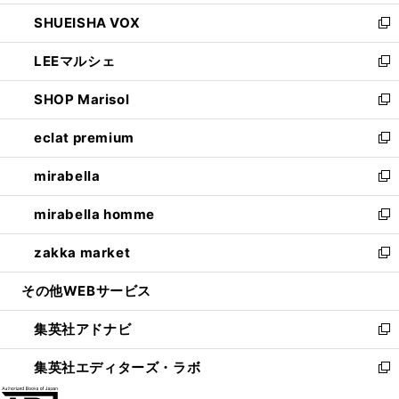
ウ
ン
ウ
し
SHUEISHA VOX
で
ド
ィ
い
新
開
ウ
ン
ウ
し
LEEマルシェ
く
で
ド
ィ
い
新
開
ウ
ン
ウ
し
SHOP Marisol
く
で
ド
ィ
い
新
開
ウ
ン
ウ
し
eclat premium
く
で
ド
ィ
い
新
開
ウ
ン
ウ
し
mirabella
く
で
ド
ィ
い
新
開
ウ
ン
ウ
し
mirabella homme
く
で
ド
ィ
い
新
開
ウ
ン
ウ
し
zakka market
く
で
ド
ィ
い
新
開
ウ
ン
ウ
し
その他WEBサービス
く
で
ド
ィ
い
開
ウ
ン
ウ
集英社アドナビ
く
で
ド
ィ
新
開
ウ
ン
し
集英社エディターズ・ラボ
く
で
ド
い
新
開
ウ
ウ
し