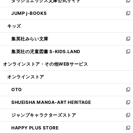
ダッシュエックス文庫公式サイト
く
ド
ィ
い
新
ウ
ン
ウ
し
JUMP j-BOOKS
で
ド
ィ
い
新
開
ウ
ン
ウ
し
キッズ
く
で
ド
ィ
い
開
ウ
ン
ウ
集英社みらい文庫
く
で
ド
ィ
新
開
ウ
ン
し
集英社の児童図書 S-KIDS.LAND
く
で
ド
い
新
開
ウ
ウ
し
オンラインストア・
その他WEBサービス
く
で
ィ
い
開
ン
ウ
オンラインストア
く
ド
ィ
ウ
ン
OTO
で
ド
新
開
ウ
し
SHUEISHA MANGA-ART HERITAGE
く
で
い
新
開
ウ
し
ジャンプキャラクターズストア
く
ィ
い
新
ン
ウ
し
HAPPY PLUS STORE
ド
ィ
い
新