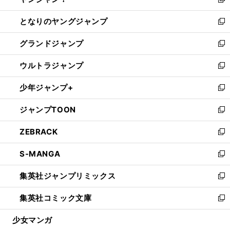
ィ
い
新
開
ン
ウ
し
となりのヤングジャンプ
く
ド
ィ
い
新
ウ
ン
ウ
し
グランドジャンプ
で
ド
ィ
い
新
開
ウ
ン
ウ
し
ウルトラジャンプ
く
で
ド
ィ
い
新
開
ウ
ン
ウ
し
少年ジャンプ+
く
で
ド
ィ
い
新
開
ウ
ン
ウ
し
ジャンプTOON
く
で
ド
ィ
い
新
開
ウ
ン
ウ
し
ZEBRACK
く
で
ド
ィ
い
新
開
ウ
ン
ウ
し
S-MANGA
く
で
ド
ィ
い
新
開
ウ
ン
ウ
し
集英社ジャンプリミックス
く
で
ド
ィ
い
新
開
ウ
ン
ウ
し
集英社コミック文庫
く
で
ド
ィ
い
新
開
ウ
ン
ウ
し
少女マンガ
く
で
ド
ィ
い