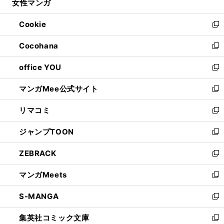
女性マンガ
く
で
ド
ィ
い
開
ウ
ン
ウ
Cookie
く
で
ド
ィ
新
開
ウ
ン
し
Cocohana
く
で
ド
い
新
開
ウ
ウ
し
office YOU
く
で
ィ
い
新
開
ン
ウ
し
マンガMee公式サイト
く
ド
ィ
い
新
ウ
ン
ウ
し
リマコミ
で
ド
ィ
い
新
開
ウ
ン
ウ
し
ジャンプTOON
く
で
ド
ィ
い
新
開
ウ
ン
ウ
し
ZEBRACK
く
で
ド
ィ
い
新
開
ウ
ン
ウ
し
マンガMeets
く
で
ド
ィ
い
新
開
ウ
ン
ウ
し
S-MANGA
く
で
ド
ィ
い
新
開
ウ
ン
ウ
し
集英社コミック文庫
く
で
ド
ィ
い
新