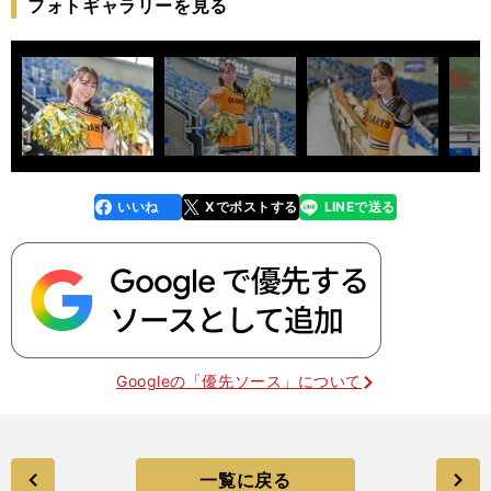
フォトギャラリーを見る
いいね
Xでポストする
LINEで送る
line
faceboo
x
k
Googleの「優先ソース」について
一覧に戻る