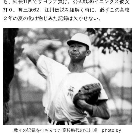
も、延長11回でサヨラナ負け。公式戦36イニングス被安
打０。奪三振62。江川伝説を紐解く時に、必ずこの高校
２年の夏の化け物じみた記録は欠かせない。
数々の記録を打ち立てた高校時代の江川卓 photo by