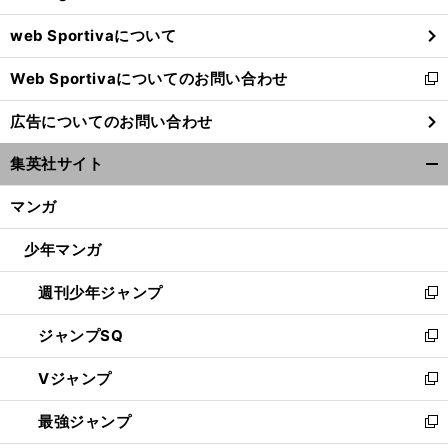
ウ
web Sportivaについて
で
開
Web Sportivaについてのお問い合わせ
く
新
し
広告についてのお問い合わせ
い
ウ
集英社サイト
ィ
開
ン
く/
マンガ
ド
閉
ウ
じ
少年マンガ
で
る
開
週刊少年ジャンプ
く
新
し
ジャンプSQ
い
新
ウ
し
Vジャンプ
ィ
い
新
ン
ウ
し
最強ジャンプ
ド
ィ
い
新
ウ
ン
ウ
し