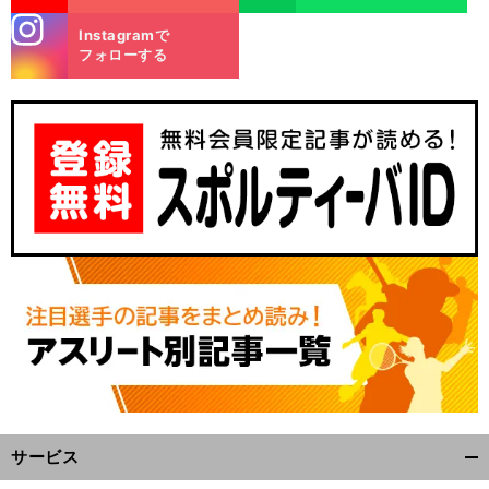
stagra
Instagramで
m
フォローする
】
？
江
５
」
2
】
川卓の作新学院を「
度目の正直
で破った銚子商
ターニングポイントはセンバツでの屈辱的大敗【
024年人気記事
×
サービス
開