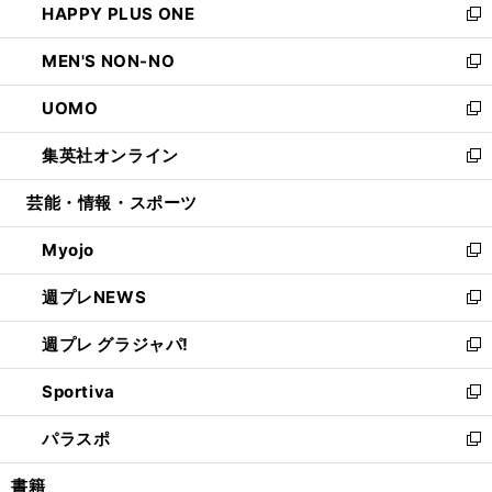
HAPPY PLUS ONE
く
で
ド
ィ
い
新
開
ウ
ン
ウ
し
MEN'S NON-NO
く
で
ド
ィ
い
新
開
ウ
ン
ウ
し
UOMO
く
で
ド
ィ
い
新
開
ウ
ン
ウ
し
集英社オンライン
く
で
ド
ィ
い
新
開
ウ
ン
ウ
し
芸能・情報・スポーツ
く
で
ド
ィ
い
開
ウ
ン
ウ
Myojo
く
で
ド
ィ
新
開
ウ
ン
し
週プレNEWS
く
で
ド
い
新
開
ウ
ウ
し
週プレ グラジャパ!
く
で
ィ
い
新
開
ン
ウ
し
Sportiva
く
ド
ィ
い
新
ウ
ン
ウ
し
パラスポ
で
ド
ィ
い
新
開
ウ
ン
ウ
し
書籍
く
で
ド
ィ
い