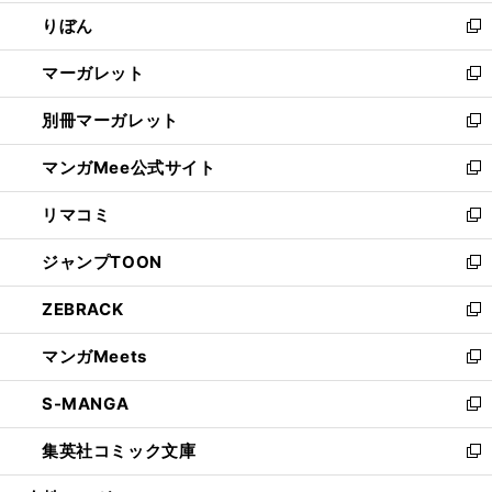
開
ウ
ン
ウ
りぼん
く
で
ド
ィ
新
開
ウ
ン
し
マーガレット
く
で
ド
い
新
開
ウ
ウ
し
別冊マーガレット
く
で
ィ
い
新
開
ン
ウ
し
マンガMee公式サイト
く
ド
ィ
い
新
ウ
ン
ウ
し
リマコミ
で
ド
ィ
い
新
開
ウ
ン
ウ
し
ジャンプTOON
く
で
ド
ィ
い
新
開
ウ
ン
ウ
し
ZEBRACK
く
で
ド
ィ
い
新
開
ウ
ン
ウ
し
マンガMeets
く
で
ド
ィ
い
新
開
ウ
ン
ウ
し
S-MANGA
く
で
ド
ィ
い
新
開
ウ
ン
ウ
し
集英社コミック文庫
く
で
ド
ィ
い
新
開
ウ
ン
ウ
し