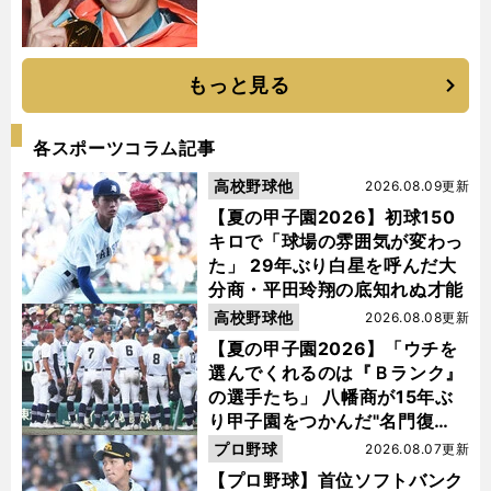
もっと見る
各スポーツコラム記事
高校野球他
2026.08.09更新
【夏の甲子園2026】初球150
キロで「球場の雰囲気が変わっ
た」 29年ぶり白星を呼んだ大
分商・平田玲翔の底知れぬ才能
高校野球他
2026.08.08更新
【夏の甲子園2026】「ウチを
選んでくれるのは『Ｂランク』
の選手たち」 八幡商が15年ぶ
り甲子園をつかんだ"名門復
活"の舞台裏
プロ野球
2026.08.07更新
【プロ野球】首位ソフトバンク