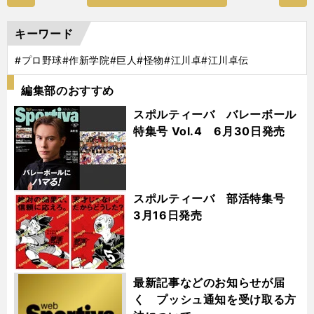
キーワード
#プロ野球
#作新学院
#巨人
#怪物
#江川卓
#江川卓伝
編集部のおすすめ
スポルティーバ バレーボール
特集号 Vol.4 6月30日発売
スポルティーバ 部活特集号
3月16日発売
最新記事などのお知らせが届
く プッシュ通知を受け取る方