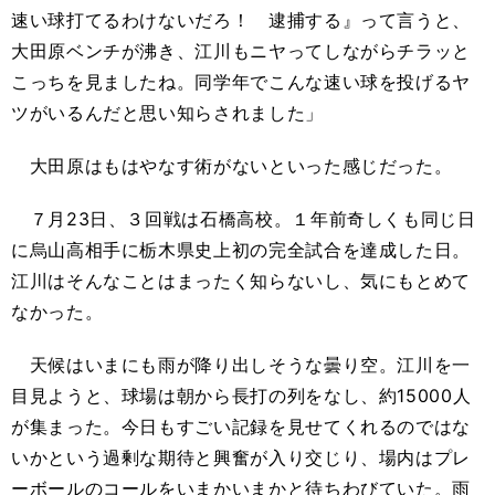
速い球打てるわけないだろ！ 逮捕する』って言うと、
大田原ベンチが沸き、江川もニヤってしながらチラッと
こっちを見ましたね。同学年でこんな速い球を投げるヤ
ツがいるんだと思い知らされました」
大田原はもはやなす術がないといった感じだった。
７月23日、３回戦は石橋高校。１年前奇しくも同じ日
に烏山高相手に栃木県史上初の完全試合を達成した日。
江川はそんなことはまったく知らないし、気にもとめて
なかった。
天候はいまにも雨が降り出しそうな曇り空。江川を一
目見ようと、球場は朝から長打の列をなし、約15000人
が集まった。今日もすごい記録を見せてくれるのではな
いかという過剰な期待と興奮が入り交じり、場内はプレ
ーボールのコールをいまかいまかと待ちわびていた。雨