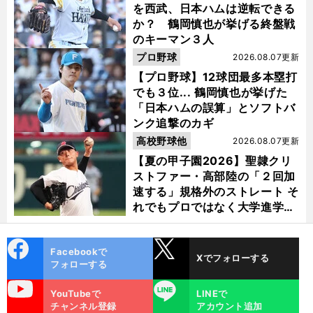
を西武、日本ハムは逆転できる
か？ 鶴岡慎也が挙げる終盤戦
のキーマン３人
プロ野球
2026.08.07更新
【プロ野球】12球団最多本塁打
でも３位... 鶴岡慎也が挙げた
「日本ハムの誤算」とソフトバ
ンク追撃のカギ
高校野球他
2026.08.07更新
【夏の甲子園2026】聖隷クリ
ストファー・高部陸の「２回加
速する」規格外のストレート そ
れでもプロではなく大学進学を
選ぶ理由
cebo
X
Facebookで
Xでフォローする
ok
フォローする
uTube
LINE
YouTubeで
LINEで
チャンネル登録
アカウント追加