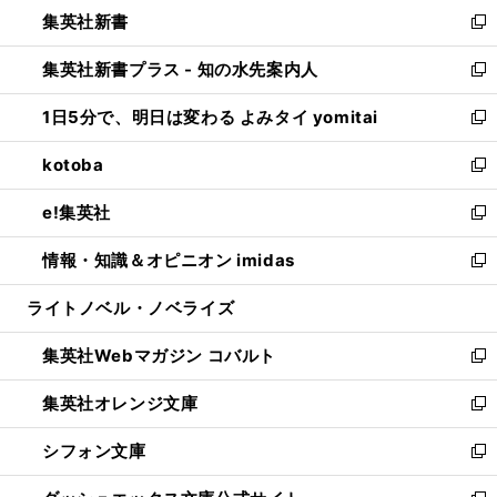
ウ
し
集英社新書
く
で
ィ
い
新
開
ン
ウ
し
集英社新書プラス - 知の水先案内人
く
ド
ィ
い
新
ウ
ン
ウ
し
1日5分で、明日は変わる よみタイ yomitai
で
ド
ィ
い
新
開
ウ
ン
ウ
し
kotoba
く
で
ド
ィ
い
新
開
ウ
ン
ウ
し
e!集英社
く
で
ド
ィ
い
新
開
ウ
ン
ウ
し
情報・知識＆オピニオン imidas
く
で
ド
ィ
い
新
開
ウ
ン
ウ
し
ライトノベル・ノベライズ
く
で
ド
ィ
い
開
ウ
ン
ウ
集英社Webマガジン コバルト
く
で
ド
ィ
新
開
ウ
ン
し
集英社オレンジ文庫
く
で
ド
い
新
開
ウ
ウ
し
シフォン文庫
く
で
ィ
い
新
開
ン
ウ
し