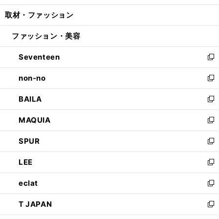
開
ウ
ン
ウ
し
取材・ファッション
く
で
ド
ィ
い
開
ウ
ン
ウ
ファッション・美容
く
で
ド
ィ
開
ウ
ン
Seventeen
く
で
ド
新
開
ウ
し
non-no
く
で
い
新
開
ウ
し
BAILA
く
ィ
い
新
ン
ウ
し
MAQUIA
ド
ィ
い
新
ウ
ン
ウ
し
SPUR
で
ド
ィ
い
新
開
ウ
ン
ウ
し
LEE
く
で
ド
ィ
い
新
開
ウ
ン
ウ
し
eclat
く
で
ド
ィ
い
新
開
ウ
ン
ウ
し
T JAPAN
く
で
ド
ィ
い
新
開
ウ
ン
ウ
し