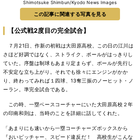
Shimotsuke Shimbun/Kyodo News Images
この記事に関連する写真を見る
【公式戦2度目の完全試合】
７月21日、作新の初戦は大田原高校。この日の江川は
さほど好調ではなく、ストライク、ボールがはっきりし
ていた。序盤は制球もあまり定まらず、ボールが先行し
不安定な立ち上がり。それでも徐々にエンジンがかか
り、終わってみれば１四球、13奪三振のノーヒット・ノ
ーラン。準完全試合である。
この時、一塁ベースコーチャーにいた大田原高校２年
の印南和則は、当時のことを詳細に話してくれた。
「あまりにも速いから一塁コーチャーズボックスから
『おいピッチャー、スピード違反だ！ 高校生がこんな