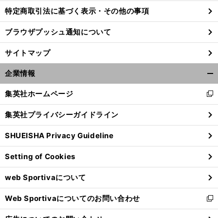
特定商取引法に基づく表示・その他の事項
ブラウザプッシュ通知について
前
へ
サイトマップ
企業情報
開
く/
集英社ホームページ
新
閉
し
じ
集英社プライバシーガイドライン
い
る
ウ
SHUEISHA Privacy Guideline
ィ
ン
Setting of Cookies
ド
ウ
web Sportivaについて
で
開
Web Sportivaについてのお問い合わせ
く
新
し