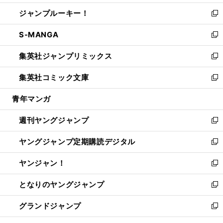
開
ウ
ン
ウ
し
ジャンプルーキー！
く
で
ド
ィ
い
新
開
ウ
ン
ウ
し
S-MANGA
く
で
ド
ィ
い
新
開
ウ
ン
ウ
し
集英社ジャンプリミックス
く
で
ド
ィ
い
新
開
ウ
ン
ウ
し
集英社コミック文庫
く
で
ド
ィ
い
新
開
ウ
ン
ウ
し
青年マンガ
く
で
ド
ィ
い
開
ウ
ン
ウ
週刊ヤングジャンプ
く
で
ド
ィ
新
開
ウ
ン
し
ヤングジャンプ定期購読デジタル
く
で
ド
い
新
開
ウ
ウ
し
ヤンジャン！
く
で
ィ
い
新
開
ン
ウ
し
となりのヤングジャンプ
く
ド
ィ
い
新
ウ
ン
ウ
し
グランドジャンプ
で
ド
ィ
い
新
開
ウ
ン
ウ
し