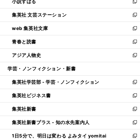
小説すばる
く
で
い
新
開
ウ
し
集英社 文芸ステーション
く
ィ
い
新
ン
ウ
し
web 集英社文庫
ド
ィ
い
新
ウ
ン
ウ
し
青春と読書
で
ド
ィ
い
新
開
ウ
ン
ウ
し
アジア人物史
く
で
ド
ィ
い
新
開
ウ
ン
ウ
し
学芸・ノンフィクション・新書
く
で
ド
ィ
い
開
ウ
ン
ウ
集英社学芸部 - 学芸・ノンフィクション
く
で
ド
ィ
新
開
ウ
ン
し
集英社ビジネス書
く
で
ド
い
新
開
ウ
ウ
し
集英社新書
く
で
ィ
い
新
開
ン
ウ
し
集英社新書プラス - 知の水先案内人
く
ド
ィ
い
新
ウ
ン
ウ
し
1日5分で、明日は変わる よみタイ yomitai
で
ド
ィ
い
新