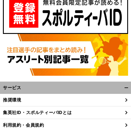
サービス
開
く/
推奨環境
閉
じ
集英社ID・スポルティーバIDとは
る
利用規約・会員規約