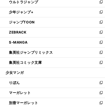
ウルトラジャンプ
く
で
ド
ィ
い
新
開
ウ
ン
ウ
し
少年ジャンプ+
く
で
ド
ィ
い
新
開
ウ
ン
ウ
し
ジャンプTOON
く
で
ド
ィ
い
新
開
ウ
ン
ウ
し
ZEBRACK
く
で
ド
ィ
い
新
開
ウ
ン
ウ
し
S-MANGA
く
で
ド
ィ
い
新
開
ウ
ン
ウ
し
集英社ジャンプリミックス
く
で
ド
ィ
い
新
開
ウ
ン
ウ
し
集英社コミック文庫
く
で
ド
ィ
い
新
開
ウ
ン
ウ
し
少女マンガ
く
で
ド
ィ
い
開
ウ
ン
ウ
りぼん
く
で
ド
ィ
新
開
ウ
ン
し
マーガレット
く
で
ド
い
新
開
ウ
ウ
し
別冊マーガレット
く
で
ィ
い
新