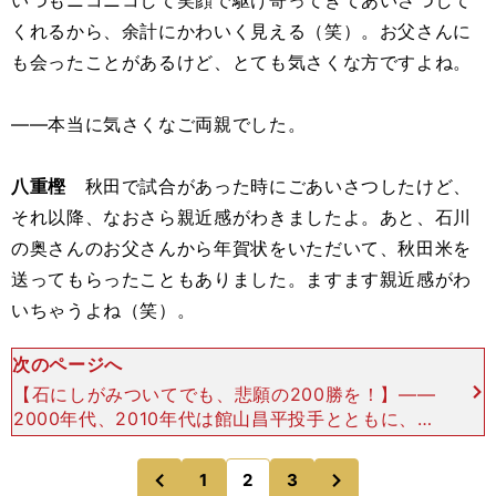
いつもニコニコして笑顔で駆け寄ってきてあいさつして
くれるから、余計にかわいく見える（笑）。お父さんに
も会ったことがあるけど、とても気さくな方ですよね。
――本当に気さくなご両親でした。
八重樫
秋田で試合があった時にごあいさつしたけど、
それ以降、なおさら親近感がわきましたよ。あと、石川
の奥さんのお父さんから年賀状をいただいて、秋田米を
送ってもらったこともありました。ますます親近感がわ
いちゃうよね（笑）。
次のページへ
【石にしがみついてでも、悲願の200勝を！】――
2000年代、2010年代は館山昌平投手とともに、間
違いなく石川さんがチームをけん引し続けました
ね。八重樫 館山の存在も大きかったでしょうね。
次
1
2
3
のページへ
のページへ
石川には
前