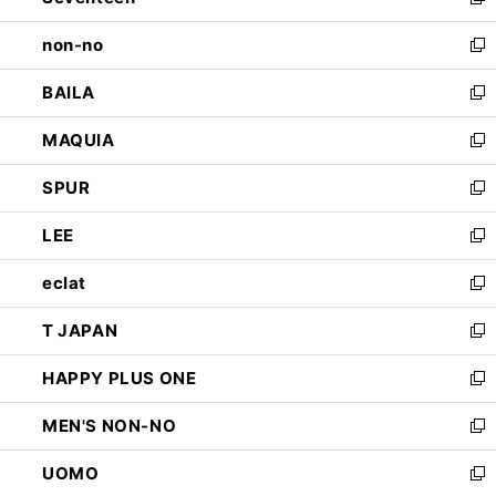
新
開
ウ
し
non-no
く
で
い
新
開
ウ
し
BAILA
く
ィ
い
新
ン
ウ
し
MAQUIA
ド
ィ
い
新
ウ
ン
ウ
し
SPUR
で
ド
ィ
い
新
開
ウ
ン
ウ
し
LEE
く
で
ド
ィ
い
新
開
ウ
ン
ウ
し
eclat
く
で
ド
ィ
い
新
開
ウ
ン
ウ
し
T JAPAN
く
で
ド
ィ
い
新
開
ウ
ン
ウ
し
HAPPY PLUS ONE
く
で
ド
ィ
い
新
開
ウ
ン
ウ
し
MEN'S NON-NO
く
で
ド
ィ
い
新
開
ウ
ン
ウ
し
UOMO
く
で
ド
ィ
い
新