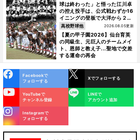
球は終わった」と悟った江川卓
の控え投手は、公式戦わずか16
イニングの登板で大洋から２位
指名を受けた
高校野球他
2026.08.05更新
【夏の甲子園2026】仙台育英
の同級生、元巨人のチームメイ
ト、恩師と教え子...聖地で交差
する運命の再会
cebo
X
Facebookで
Xでフォローする
ok
フォローする
uTube
LINE
YouTubeで
LINEで
チャンネル登録
アカウント追加
stagra
Instagramで
m
フォローする