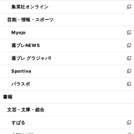
開
ウ
ン
ウ
し
集英社オンライン
く
で
ド
ィ
い
新
開
ウ
ン
ウ
し
芸能・情報・スポーツ
く
で
ド
ィ
い
開
ウ
ン
ウ
Myojo
く
で
ド
ィ
新
開
ウ
ン
し
週プレNEWS
く
で
ド
い
新
開
ウ
ウ
し
週プレ グラジャパ!
く
で
ィ
い
新
開
ン
ウ
し
Sportiva
く
ド
ィ
い
新
ウ
ン
ウ
し
パラスポ
で
ド
ィ
い
新
開
ウ
ン
ウ
し
書籍
く
で
ド
ィ
い
開
ウ
ン
ウ
文芸・文庫・総合
く
で
ド
ィ
開
ウ
ン
すばる
く
で
ド
新
開
ウ
し