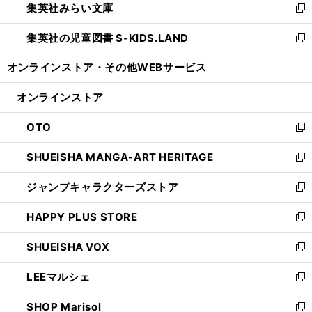
集英社みらい文庫
く
で
ド
ィ
新
開
ウ
ン
し
集英社の児童図書 S-KIDS.LAND
く
で
ド
い
新
開
ウ
ウ
し
オンラインストア・
その他WEBサービス
く
で
ィ
い
開
ン
ウ
オンラインストア
く
ド
ィ
ウ
ン
OTO
で
ド
新
開
ウ
し
SHUEISHA MANGA-ART HERITAGE
く
で
い
新
開
ウ
し
ジャンプキャラクターズストア
く
ィ
い
新
ン
ウ
し
HAPPY PLUS STORE
ド
ィ
い
新
ウ
ン
ウ
し
SHUEISHA VOX
で
ド
ィ
い
新
開
ウ
ン
ウ
し
LEEマルシェ
く
で
ド
ィ
い
新
開
ウ
ン
ウ
し
SHOP Marisol
く
で
ド
ィ
い
新