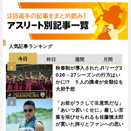
人気記事ランキング
今日
昨日
週間
月間
秋春制が導入されたJ1リーグ2
1
026－27シーズンの行方はい
かに!? ５人の識者が全順位を
大胆予想
「お前がラクして生意気だな」
2
「あいつ若いくせに」厳しい言
葉を浴びせられるも佐藤慎太郎
が貫いた誇りとファンへの思い