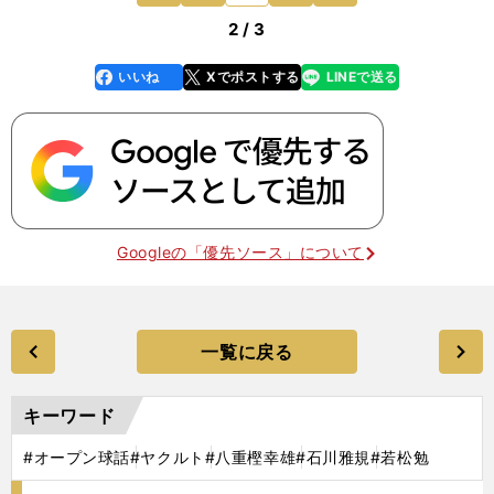
2 / 3
いいね
Xでポストする
LINEで送る
line
faceboo
x
k
Googleの「優先ソース」について
一覧に戻る
キーワード
#オープン球話
#ヤクルト
#八重樫幸雄
#石川雅規
#若松勉