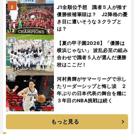
J1全順位予想 識者５人が推す
3
優勝候補筆頭は？ J2降格の憂
き目に遭いそうな３クラブと
は？
4
【夏の甲子園2026】「優勝は
横浜じゃない」 波乱必至の組み
合わせで識者５人が選んだ優勝
校はここだ！
5
河村勇輝がサマーリーグで示し
たリーダーシップと悔し涙 ２
年ぶりの日本代表の舞台を糧に
３年目のNBA挑戦は続く
もっと見る