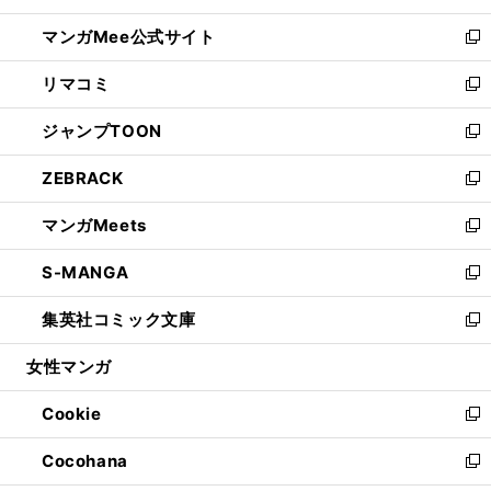
開
ン
ウ
し
マンガMee公式サイト
く
ド
ィ
い
新
ウ
ン
ウ
し
リマコミ
で
ド
ィ
い
新
開
ウ
ン
ウ
し
ジャンプTOON
く
で
ド
ィ
い
新
開
ウ
ン
ウ
し
ZEBRACK
く
で
ド
ィ
い
新
開
ウ
ン
ウ
し
マンガMeets
く
で
ド
ィ
い
新
開
ウ
ン
ウ
し
S-MANGA
く
で
ド
ィ
い
新
開
ウ
ン
ウ
し
集英社コミック文庫
く
で
ド
ィ
い
新
開
ウ
ン
ウ
し
女性マンガ
く
で
ド
ィ
い
開
ウ
ン
ウ
Cookie
く
で
ド
ィ
新
開
ウ
ン
し
Cocohana
く
で
ド
い
新
開
ウ
ウ
し