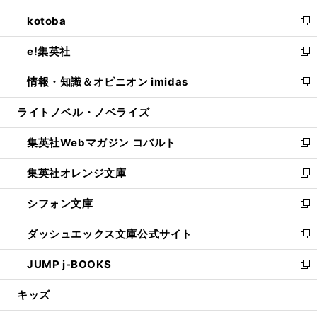
開
ウ
ン
ウ
し
kotoba
く
で
ド
ィ
い
新
開
ウ
ン
ウ
し
e!集英社
く
で
ド
ィ
い
新
開
ウ
ン
ウ
し
情報・知識＆オピニオン imidas
く
で
ド
ィ
い
新
開
ウ
ン
ウ
し
ライトノベル・ノベライズ
く
で
ド
ィ
い
開
ウ
ン
ウ
集英社Webマガジン コバルト
く
で
ド
ィ
新
開
ウ
ン
し
集英社オレンジ文庫
く
で
ド
い
新
開
ウ
ウ
し
シフォン文庫
く
で
ィ
い
新
開
ン
ウ
し
ダッシュエックス文庫公式サイト
く
ド
ィ
い
新
ウ
ン
ウ
し
JUMP j-BOOKS
で
ド
ィ
い
新
開
ウ
ン
ウ
し
キッズ
く
で
ド
ィ
い
開
ウ
ン
ウ