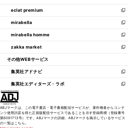
開
ウ
ン
ウ
し
eclat premium
く
で
ド
ィ
い
新
開
ウ
ン
ウ
し
mirabella
く
で
ド
ィ
い
新
開
ウ
ン
ウ
し
mirabella homme
く
で
ド
ィ
い
新
開
ウ
ン
ウ
し
zakka market
く
で
ド
ィ
い
新
開
ウ
ン
ウ
し
その他WEBサービス
く
で
ド
ィ
い
開
ウ
ン
ウ
集英社アドナビ
く
で
ド
ィ
新
開
ウ
ン
し
集英社エディターズ・ラボ
く
で
ド
い
新
開
ウ
ウ
し
く
で
ィ
い
開
ン
ウ
ABJマークは、この電子書店・電子書籍配信サービスが、著作権者からコンテ
く
ド
ィ
ンツ使用許諾を得た正規版配信サービスであることを示す登録商標（登録番号
ウ
ン
第6091713号）です。ABJマークの詳細、ABJマークを掲示しているサービス
で
ド
の一覧はこちら。
開
ウ