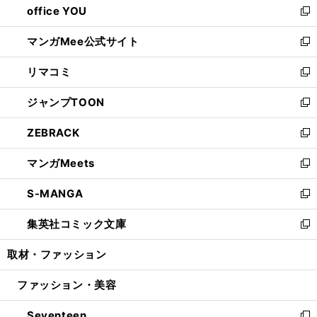
office YOU
く
で
ィ
い
新
開
ン
ウ
し
マンガMee公式サイト
く
ド
ィ
い
新
ウ
ン
ウ
し
リマコミ
で
ド
ィ
い
新
開
ウ
ン
ウ
し
ジャンプTOON
く
で
ド
ィ
い
新
開
ウ
ン
ウ
し
ZEBRACK
く
で
ド
ィ
い
新
開
ウ
ン
ウ
し
マンガMeets
く
で
ド
ィ
い
新
開
ウ
ン
ウ
し
S-MANGA
く
で
ド
ィ
い
新
開
ウ
ン
ウ
し
集英社コミック文庫
く
で
ド
ィ
い
新
開
ウ
ン
ウ
し
取材・ファッション
く
で
ド
ィ
い
開
ウ
ン
ウ
ファッション・美容
く
で
ド
ィ
開
ウ
ン
Seventeen
く
で
ド