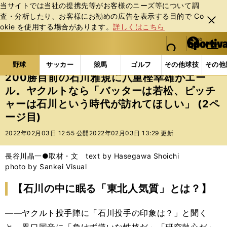
当サイトでは当社の提携先等がお客様のニーズ等について調
査・分析したり、お客様にお勧めの広告を表⽰する⽬的で Co
閉じ
okie を使⽤する場合があります。
詳しくはこちら
る
マイペ
web Sportiva (webスポルティーバ)
検索
メニュ
we
ー
野球の記事一覧
プロ野球
200勝目前の石川雅規に
b
ジ
野球
サッカー
競馬
ゴルフ
その他球技
その他
ス
200勝目前の石川雅規に八重樫幸雄がエー
ポ
ル。ヤクルトなら「バッターは若松、ピッチ
ル
ャーは石川という時代が訪れてほしい」 (2ペ
テ
ィ
ージ目)
ー
2022年02月03日 12:55 公開
2022年02月03日 13:29 更新
バ
長谷川晶一●取材・文 text by Hasegawa Shoichi
photo by Sankei Visual
【石川の中に眠る「東北人気質」とは？】
――ヤクルト投手陣に「石川投手の印象は？」と聞く