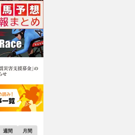
週間
月間