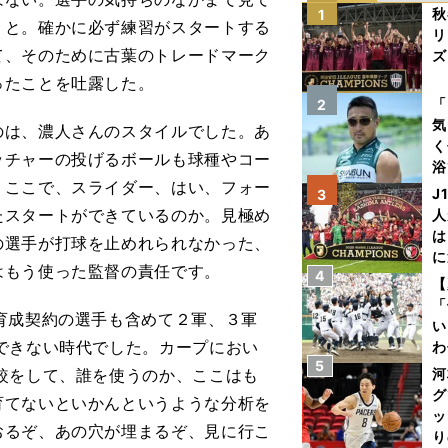
秋
1
』と。確かに必ず練習がスタートする
リ
て、そのために古葉のトレードマーク
ズ
ったことを吐露した。
を
「
2
気
のは、濃人さんのスタイルでした。あ
く
ッチャーの投げるボールも球種やコー
浴
。ここで、スライダー、はい、フォー
太
J
3
ァ
たスタートができているのか。見極め
人
は
の選手が打球を止めれられなかった、
に
はもう使った監督の責任です。
4
と
【
「
育成契約の選手も含めて２軍、３軍
い
できない時代でした。カープにおい
わ
5
だ
較をして、誰を使うのか、ここはも
河
グ
育てないといかんというような分析を
ッ
おるぞ、あの穴が埋まるぞ、見に行こ
り