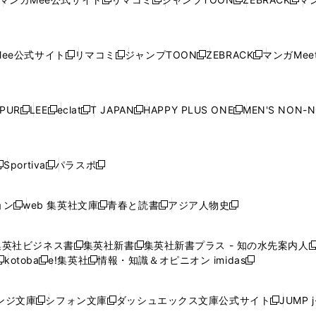
新
新
新
新
ウ
ィ
ウ
ィ
ウ
ィ
ウ
で
で
ウ
で
で
で
し
し
し
し
し
ィ
ン
ィ
ン
ィ
ン
ィ
開
開
で
開
開
開
い
い
い
い
い
ン
ド
ン
ド
ン
ド
ン
く
く
開
く
く
く
ウ
ウ
ウ
ウ
ウ
ド
ウ
ド
ウ
ド
ウ
ド
ee公式サイト
リマコミ
ジャンプTOON
ZEBRACK
マンガMeet
く
新
新
新
新
ィ
ィ
ィ
ィ
ィ
ウ
で
ウ
で
ウ
で
ウ
し
し
し
し
ン
ン
ン
ン
ン
で
開
で
開
で
開
で
い
い
い
い
ド
ド
ド
ド
ド
開
く
開
く
開
く
開
ウ
ウ
ウ
ウ
ウ
ウ
ウ
ウ
ウ
PUR
LEE
eclat
T JAPAN
HAPPY PLUS ONE
MEN'S NON-
く
く
く
く
新
新
新
新
新
ィ
ィ
ィ
ィ
で
で
で
で
で
し
し
し
し
し
ン
ン
ン
ン
開
開
開
開
開
い
い
い
い
い
ド
ド
ド
ド
く
く
く
く
く
ウ
ウ
ウ
ウ
ウ
ウ
ウ
ウ
ウ
Sportiva
パラスポ
新
新
ィ
ィ
ィ
ィ
ィ
で
で
で
で
し
し
し
ン
ン
ン
ン
ン
開
開
開
開
い
い
い
ド
ド
ド
ド
ド
ョン
web 集英社文庫
青春と読書
アジア人物史
く
く
く
く
新
新
新
新
ウ
ウ
ウ
ウ
ウ
ウ
ウ
ウ
し
し
し
し
ィ
ィ
ィ
で
で
で
で
で
い
い
い
い
ン
ン
ン
集英社ビジネス書
集英社新書
集英社新書プラス - 知の水先案内人
開
開
開
開
開
新
新
新
ウ
ウ
ウ
ウ
ド
ド
ド
kotoba
e!集英社
情報・知識＆オピニオン imidas
く
く
く
く
く
新
し
新
し
新
ィ
ィ
ィ
ィ
ウ
ウ
ウ
し
し
い
し
い
し
ン
ン
ン
ン
で
で
で
い
い
ウ
い
ウ
い
ド
ド
ド
ド
ンジ文庫
シフォン文庫
ダッシュエックス文庫公式サイト
JUMP 
開
開
開
新
新
新
ウ
ウ
ィ
ウ
ィ
ウ
ウ
ウ
ウ
ウ
く
く
く