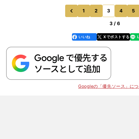
に進んだ１年目の夏休み、熊本に帰省して母校の練習を
葉のプレーを見た濃人が「
1
2
3
4
5
のページへ
のページへ
前
3 / 6
いいね
Xでポストする
line
faceboo
x
k
Googleの「優先ソース」に