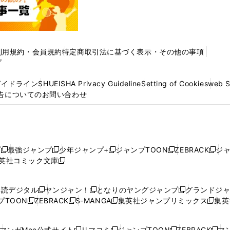
利用規約・会員規約
特定商取引法に基づく表示・その他の事項
プ
ガイドライン
SHUEISHA Privacy Guideline
Setting of Cookies
web 
告についてのお問い合わせ
プ
最強ジャンプ
少年ジャンプ+
ジャンプTOON
ZEBRACK
ジ
新
新
新
新
新
英社コミック文庫
し
新
し
し
し
し
い
い
し
い
い
い
ウ
ウ
い
ウ
ウ
ウ
購読デジタル
ヤンジャン！
となりのヤングジャンプ
グランドジ
新
新
新
ィ
ィ
ウ
ィ
ィ
ィ
プTOON
ZEBRACK
S-MANGA
集英社ジャンプリミックス
集英
新
し
新
し
新
し
新
ン
ン
ィ
ン
ン
ン
し
い
し
い
し
い
し
ド
ド
ン
ド
ド
ド
い
ウ
い
ウ
い
ウ
い
ウ
ウ
ド
ウ
ウ
ウ
マンガMee公式サイト
リマコミ
ジャンプTOON
ZEBRACK
マン