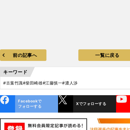
前の記事へ
一覧に戻る
キーワード
#古葉竹識
#柴田崎雄
#江藤慎一
#濃人渉
ebo
X
YouTube
Facebookで
Xでフォローする
ok
フォローする