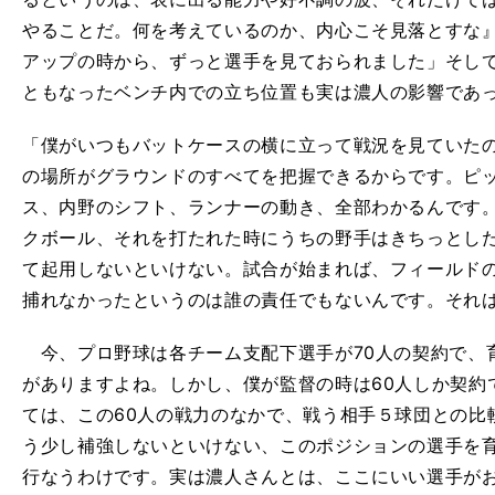
やることだ。何を考えているのか、内心こそ見落とすな
アップの時から、ずっと選手を見ておられました」そし
ともなったベンチ内での立ち位置も実は濃人の影響であ
「僕がいつもバットケースの横に立って戦況を見ていた
の場所がグラウンドのすべてを把握できるからです。ピ
ス、内野のシフト、ランナーの動き、全部わかるんです
クボール、それを打たれた時にうちの野手はきちっとし
て起用しないといけない。試合が始まれば、フィールド
捕れなかったというのは誰の責任でもないんです。それ
今、プロ野球は各チーム支配下選手が70人の契約で、
がありますよね。しかし、僕が監督の時は60人しか契約
ては、この60人の戦力のなかで、戦う相手５球団との比
う少し補強しないといけない、このポジションの選手を
行なうわけです。実は濃人さんとは、ここにいい選手が