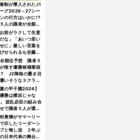
春制が導入されたJ1
ーグ2026－27シー
ンの行方はいかに!?
５人の識者が全順位
大胆予想
お前がラクして生意
だな」「あいつ若い
せに」厳しい言葉を
びせられるも佐藤慎
郎が貫いた誇りとフ
1全順位予想 識者５
ンへの思い
が推す優勝候補筆頭
？ J2降格の憂き目
遭いそうな３クラブ
は？
夏の甲子園2026】
優勝は横浜じゃな
」 波乱必至の組み合
せで識者５人が選ん
優勝校はここだ！
村勇輝がサマーリー
で示したリーダーシ
プと悔し涙 ２年ぶ
の日本代表の舞台を