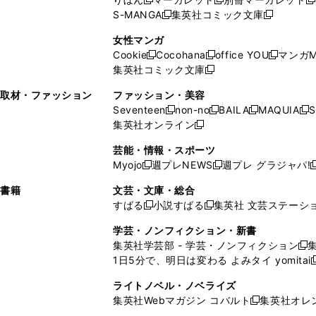
新
新
新
ウ
ィ
ウ
ウ
で
で
ウ
S-MANGA
集英社コミック文庫
し
新
し
新
ィ
ン
ィ
で
開
開
で
い
し
い
し
ン
ド
ン
女性マンガ
開
く
く
開
ウ
い
ウ
い
ド
ウ
ド
Cookie
Cocohana
office YOU
マンガM
く
く
新
新
新
ィ
ウ
ィ
ウ
ウ
で
ウ
集英社コミック文庫
し
新
し
し
ン
ィ
ン
ィ
で
開
で
い
し
い
い
ド
ン
ド
ン
取材・ファッション
ファッション・美容
開
く
開
ウ
い
ウ
ウ
ウ
ド
ウ
ド
Seventeen
non-no
BAILA
MAQUIA
S
く
く
新
新
新
新
ィ
ウ
ィ
ィ
で
ウ
で
ウ
集英社オンライン
し
新
し
し
し
ン
ィ
ン
ン
開
で
開
で
い
し
い
い
い
ド
ン
ド
ド
芸能・情報・スポーツ
く
開
く
開
ウ
い
ウ
ウ
ウ
ウ
ド
ウ
ウ
Myojo
週プレNEWS
週プレ グラジャパ!
く
く
新
新
新
ィ
ウ
ィ
ィ
ィ
で
ウ
で
で
し
し
ン
ィ
ン
ン
ン
書籍
文芸・文庫・総合
開
で
開
開
い
い
ド
ン
ド
ド
ド
すばる
小説すばる
集英社 文芸ステーシ
く
開
く
く
新
新
ウ
ウ
ウ
ド
ウ
ウ
ウ
く
し
し
ィ
ィ
学芸・ノンフィクション・新書
で
ウ
で
で
で
い
い
ン
ン
集英社学芸部 - 学芸・ノンフィクション
開
で
開
開
開
新
ウ
ウ
ド
ド
1日5分で、明日は変わる よみタイ yomitai
く
開
く
く
く
し
新
ィ
ィ
ウ
ウ
く
い
ン
ン
ライトノベル・ノベライズ
で
で
ウ
ド
ド
集英社Webマガジン コバルト
集英社オレ
開
開
新
ィ
ウ
ウ
く
く