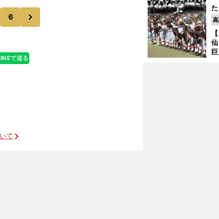
手伝っていた古
た
次
6
控
高
ず
【
で
仙
受
巨
LINEで送る
恩
交
ついて