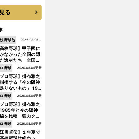
に３年目のNBA挑戦
続く
見る
事
校野球他
2026.08.06更
高校野球】甲子園に
新
かなかった全国の隠
た逸材たち 全国を
って見つけた"幻の
ロ野球
2026.08.06更新
ター候補"たち
プロ野球】掛布雅之
指摘する「今の阪神
足りないもの」 198
年のチームよりもつ
ロ野球
2026.08.06更新
がりを感じない
プロ野球】掛布雅之
1985年と今の阪神
線を比較 強力クリ
ンナップと、チーム
ロ野球
2026.08.06更新
「大きな違い」を語
江川卓伝】１年夏で
た
高校野球は終わっ