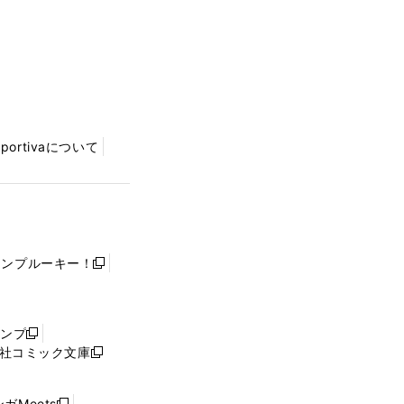
Sportivaについて
ャンプルーキー！
新
し
い
ウ
ャンプ
新
ィ
社コミック文庫
し
新
ン
い
し
ド
ウ
い
ウ
ガMeets