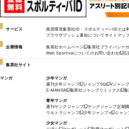
サービス
推奨環境
集英社ID・スポルティーバIDとは
ブラウザプッシュ通知について
サイトマッ
企業情報
集英社ホームページ
集英社プライバシー
新
Web Sportivaについてのお問い合わせ
広
し
新
い
し
集英社サイト
ウ
い
ィ
ウ
マンガ
少年マンガ
ン
ィ
週刊少年ジャンプ
ジャンプSQ
Vジャン
ド
ン
新
新
S-MANGA
集英社ジャンプリミックス
集
ウ
ド
新
し
し
新
で
ウ
し
い
い
し
青年マンガ
開
で
い
ウ
ウ
い
週刊ヤングジャンプ
ヤングジャンプ定期
新
く
開
ウ
ィ
ィ
ウ
ウルトラジャンプ
少年ジャンプ+
ジャン
新
し
新
く
ィ
ン
ン
ィ
し
い
し
ン
ド
ド
ン
少女マンガ
い
ウ
い
ド
ウ
ウ
ド
りぼん
マーガレット
別冊マーガレット