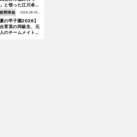
」と悟った江川卓の
え投手は、公式戦わ
校野球他
2026.08.05更
か16イニングの登板
夏の甲子園2026】
新
大洋から２位指名を
台育英の同級生、元
けた
人のチームメイト、
師と教え子...聖地で
差する運命の再会
前
へ