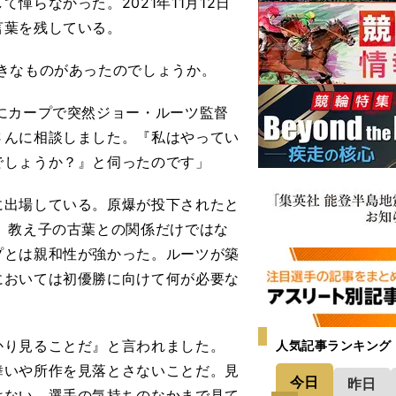
憚らなかった。2021年11月12日
言葉を残している。
きなものがあったのでしょうか。
にカープで突然ジョー・ルーツ監督
さんに相談しました。『私はやってい
でしょうか？』と伺ったのです」
出場している。原爆が投下されたと
、教え子の古葉との関係だけではな
プとは親和性が強かった。ルーツが築
においては初優勝に向けて何が必要な
かり見ることだ』と言われました。
人気記事ランキング
舞いや所作を見落とさないことだ。見
今日
昨日
はない。選手の気持ちのなかまで見て