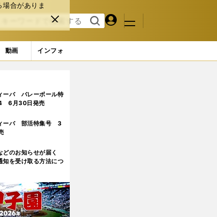
る場合がありま
マイペ
閉じ
検索
メニュ
ー
る
す
ジ
る
動画
インフォ
ジ目
ィーバ バレーボール特
.4 6月30日発売
ィーバ 部活特集号 3
売
などのお知らせが届く
通知を受け取る方法につ