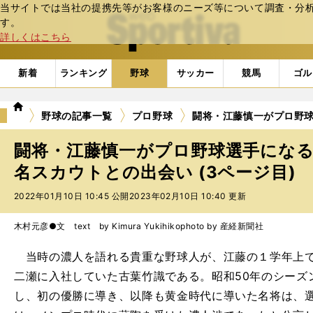
当サイトでは当社の提携先等がお客様のニーズ等について調査・分析し
web Sportiva (webスポルティーバ)
す。
詳しくはこちら
新着
ランキング
野球
サッカー
競馬
ゴル
we
野球の記事一覧
プロ野球
闘将・江藤慎一がプロ野
b
ス
闘将・江藤慎一がプロ野球選手にな
ポ
ル
名スカウトとの出会い (3ページ目)
テ
2022年01月10日 10:45 公開
2023年02月10日 10:40 更新
ィ
ー
バ
木村元彦●文 text by Kimura Yukihiko
photo by 産経新聞社
当時の濃人を語れる貴重な野球人が、江藤の１学年上で
二瀬に入社していた古葉竹識である。昭和50年のシーズ
し、初の優勝に導き、以降も黄金時代に導いた名将は、