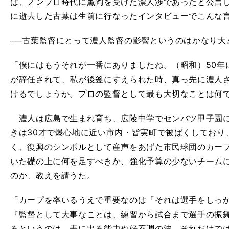
は、ノンプロ時代に薫陶を受けた濃人渉であったと公言して
に逝去した古葉は生前に行なったインタビューでこんな
──古葉監督にとって濃人監督の影響というのはかなり大
「僕にはもうそれが一番にありましたね。（昭和）50年
が辞任されて、私が後釜にすえられた時、真っ先に濃人
けるでしょうか。プロの監督として最も大切なことは何
濃人は広島で生まれ育ち、広陵中学でセンバツ甲子園に
きは30才で爆心地に近い市内・皆実町で被ばくしており
く、復興のシンボルとして産声をあげた市民球団のカー
いた礎の上に何を足すべきか、強化予算の少ないチーム
のか、教えを請うた。
「カープを率いるうえで重要なのは『それは選手をしっ
『監督として大事なことは、練習から試合まで選手の振
るというのは、表に出る能力や好不調の波、それだけで