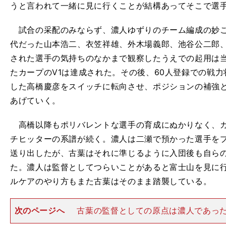
うと言われて一緒に見に行くことが結構あってそこで選
試合の采配のみならず、濃人ゆずりのチーム編成の妙こ
代だった山本浩二、衣笠祥雄、外木場義郎、池谷公二郎、三村
された選手の気持ちのなかまで観察したうえでの起用は
たカープのV1は達成された。その後、60人登録での戦
した高橋慶彦をスイッチに転向させ、ポジションの補強
あげていく。
高橋以降もポリバレントな選手の育成にぬかりなく、カ
チヒッターの系譜が続く。濃人は二瀬で預かった選手を
送り出したが、古葉はそれに準じるように入団後も自ら
た。濃人は監督としてつらいことがあると富士山を見に
ルケアのやり方もまた古葉はそのまま踏襲している。
次のページへ
古葉の監督としての原点は濃人であっ
古葉のプロ入りも濃人が大きく関与している。濟々黌高