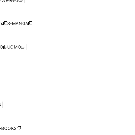
新
ィ
ウ
で
し
ン
ィ
開
い
ド
ン
く
ウ
ウ
ド
s
S-MANGA
新
新
ィ
で
ウ
し
し
ン
開
で
い
い
ド
く
開
ウ
ウ
ウ
NO
UOMO
く
新
新
ィ
ィ
で
し
し
ン
ン
開
い
い
ド
ド
く
ウ
ウ
ウ
ウ
ィ
ィ
で
で
ン
ン
開
開
ド
ド
く
く
ウ
ウ
で
で
開
開
く
く
し
い
ウ
j-BOOKS
新
ィ