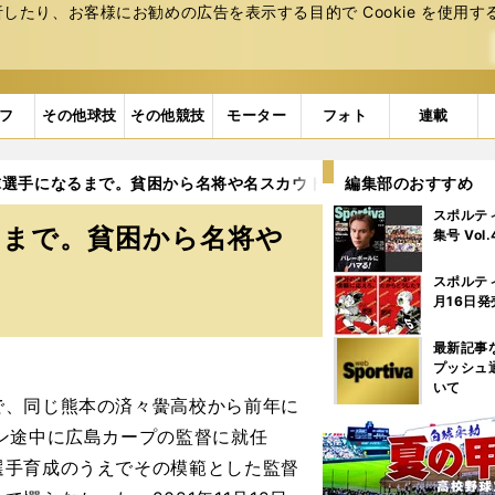
たり、お客様にお勧めの広告を表⽰する⽬的で Cookie を使⽤す
フ
その他球技
その他競技
モーター
フォト
連載
球選手になるまで。貧困から名将や名スカウトとの出会い
編集部のおすすめ
3ペー
スポルテ
るまで。貧困から名将や
集号 Vol
スポルテ
月16日発
最新記事
プッシュ
いて
、同じ熊本の済々黌高校から前年に
ン途中に広島カープの監督に就任
選手育成のうえでその模範とした監督