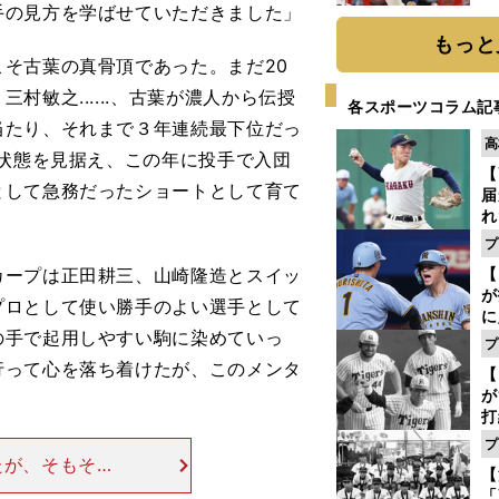
手の見方を学ばせていただきました」
糧
は
もっと
そ古葉の真骨頂であった。まだ20
敏之......、古葉が濃人から伝授
各スポーツコラム記
当たり、それまで３年連続最下位だっ
高
力状態を見据え、この年に投手で入団
【
として急務だったショートとして育て
届
れ
巡
プ
ス
ープは正田耕三、山崎隆造とスイッ
【
が
プロとして使い勝手のよい選手として
に
の手で起用しやすい駒に染めていっ
5
プ
な
行って心を落ち着けたが、このメンタ
【
が
打
ー
プ
の
たが、そもそも
【
っ
から、専修大学
「