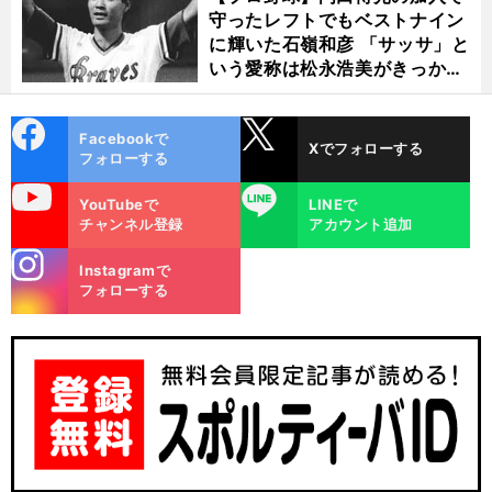
守ったレフトでもベストナイン
に輝いた石嶺和彦 「サッサ」と
いう愛称は松永浩美がきっか
け？
cebo
X
Facebookで
Xでフォローする
ok
フォローする
uTube
LINE
YouTubeで
LINEで
チャンネル登録
アカウント追加
stagra
Instagramで
m
フォローする