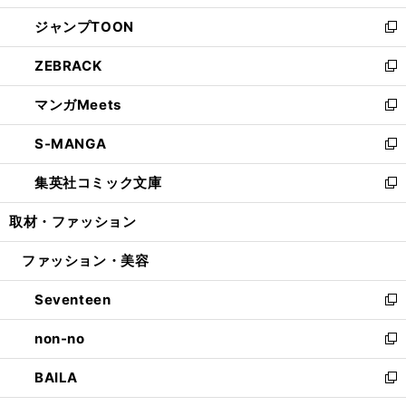
開
ウ
ン
ウ
し
ジャンプTOON
く
で
ド
ィ
い
新
開
ウ
ン
ウ
し
ZEBRACK
く
で
ド
ィ
い
新
開
ウ
ン
ウ
し
マンガMeets
く
で
ド
ィ
い
新
開
ウ
ン
ウ
し
S-MANGA
く
で
ド
ィ
い
新
開
ウ
ン
ウ
し
集英社コミック文庫
く
で
ド
ィ
い
新
開
ウ
ン
ウ
し
取材・ファッション
く
で
ド
ィ
い
開
ウ
ン
ウ
ファッション・美容
く
で
ド
ィ
開
ウ
ン
Seventeen
く
で
ド
新
開
ウ
し
non-no
く
で
い
新
開
ウ
し
BAILA
く
ィ
い
新
ン
ウ
し