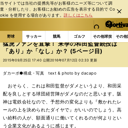
当サイトでは当社の提携先等がお客様のニーズ等について調
査・分析したり、お客様にお勧めの広告を表⽰する⽬的で Co
閉じ
okie を使⽤する場合があります。
詳しくはこちら
る
マイペ
web Sportiva (webスポルティーバ)
検索
メニュ
we
ー
野球の記事一覧
プロ野球
猛虎ファンを直撃！ 来季
b
ジ
野球
サッカー
競馬
ゴルフ
その他球技
その他
ス
猛虎ファンを直撃！ 来季の和田監督続投は
ポ
「あり」か「なし」か？ (5ページ目)
ル
テ
2015年09月25日 17:40 公開
2016年07月12日 02:33 更新
ィ
ー
ダカーポ●構成・写真 text & photo by dacapo
バ
おそらく、これは和田監督がダメというより、和田采
配を良しとする球団経営陣がダメなのだと思います。阪
神は電鉄会社なので、予想外の変化よりも『敷かれたレ
ールの上を決められたダイヤで』がいいのでしょう。高
い給料の人が、額面通りに働いてくれるのが何よりとい
う企業文化があるように感じます。