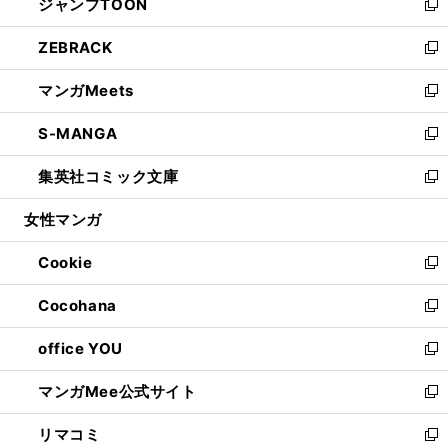
ジャンプTOON
く
で
ド
ィ
い
新
開
ウ
ン
ウ
し
ZEBRACK
く
で
ド
ィ
い
新
開
ウ
ン
ウ
し
マンガMeets
く
で
ド
ィ
い
新
開
ウ
ン
ウ
し
S-MANGA
く
で
ド
ィ
い
新
開
ウ
ン
ウ
し
集英社コミック文庫
く
で
ド
ィ
い
新
開
ウ
ン
ウ
し
女性マンガ
く
で
ド
ィ
い
開
ウ
ン
ウ
Cookie
く
で
ド
ィ
新
開
ウ
ン
し
Cocohana
く
で
ド
い
新
開
ウ
ウ
し
office YOU
く
で
ィ
い
新
開
ン
ウ
し
マンガMee公式サイト
く
ド
ィ
い
新
ウ
ン
ウ
し
リマコミ
で
ド
ィ
い
新