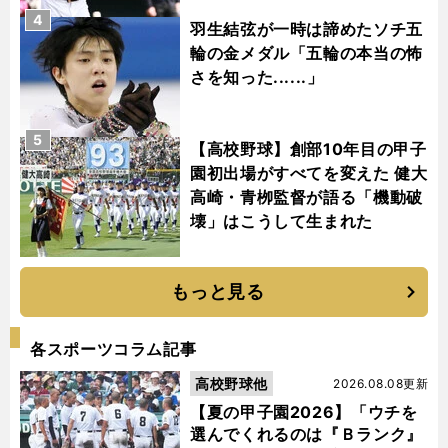
4
羽生結弦が一時は諦めたソチ五
輪の金メダル「五輪の本当の怖
さを知った......」
5
【高校野球】創部10年目の甲子
園初出場がすべてを変えた 健大
高崎・青栁監督が語る「機動破
壊」はこうして生まれた
もっと見る
各スポーツコラム記事
高校野球他
2026.08.08更新
【夏の甲子園2026】「ウチを
選んでくれるのは『Ｂランク』