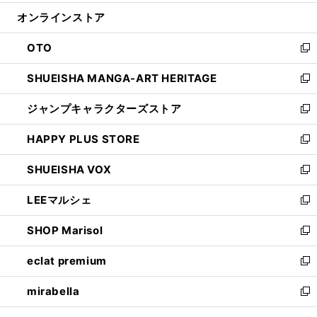
開
ン
ウ
オンラインストア
く
ド
ィ
ウ
ン
OTO
で
ド
新
開
ウ
し
SHUEISHA MANGA-ART HERITAGE
く
で
い
新
開
ウ
し
ジャンプキャラクターズストア
く
ィ
い
新
ン
ウ
し
HAPPY PLUS STORE
ド
ィ
い
新
ウ
ン
ウ
し
SHUEISHA VOX
で
ド
ィ
い
新
開
ウ
ン
ウ
し
LEEマルシェ
く
で
ド
ィ
い
新
開
ウ
ン
ウ
し
SHOP Marisol
く
で
ド
ィ
い
新
開
ウ
ン
ウ
し
eclat premium
く
で
ド
ィ
い
新
開
ウ
ン
ウ
し
mirabella
く
で
ド
ィ
い
新
開
ウ
ン
ウ
し