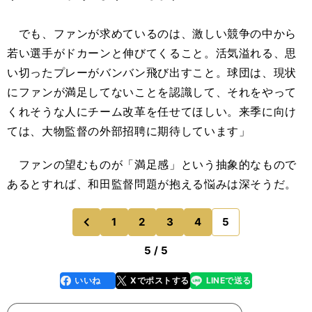
でも、ファンが求めているのは、激しい競争の中から
若い選手がドカーンと伸びてくること。活気溢れる、思
い切ったプレーがバンバン飛び出すこと。球団は、現状
にファンが満足してないことを認識して、それをやって
くれそうな人にチーム改革を任せてほしい。来季に向け
ては、大物監督の外部招聘に期待しています」
ファンの望むものが「満足感」という抽象的なもので
あるとすれば、和田監督問題が抱える悩みは深そうだ。
1
2
3
4
5
のページへ
前
5 / 5
いいね
Xでポストする
LINEで送る
line
faceboo
x
k