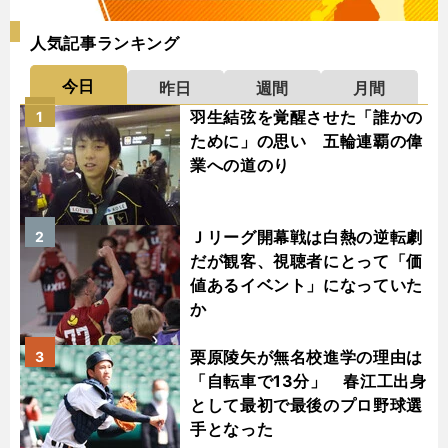
人気記事ランキング
今日
昨日
週間
月間
羽生結弦を覚醒させた「誰かの
1
ために」の思い 五輪連覇の偉
業への道のり
Ｊリーグ開幕戦は白熱の逆転劇
2
だが観客、視聴者にとって「価
値あるイベント」になっていた
か
栗原陵矢が無名校進学の理由は
3
「自転車で13分」 春江工出身
として最初で最後のプロ野球選
手となった