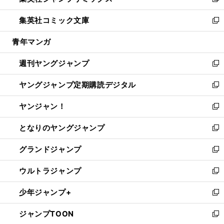
い
新
開
ウ
ン
ウ
し
集英社コミック文庫
く
で
ド
ィ
い
新
開
ウ
ン
ウ
し
青年マンガ
く
で
ド
ィ
い
開
ウ
ン
ウ
週刊ヤングジャンプ
く
で
ド
ィ
新
開
ウ
ン
し
ヤングジャンプ定期購読デジタル
く
で
ド
い
新
開
ウ
ウ
し
ヤンジャン！
く
で
ィ
い
新
開
ン
ウ
し
となりのヤングジャンプ
く
ド
ィ
い
新
ウ
ン
ウ
し
グランドジャンプ
で
ド
ィ
い
新
開
ウ
ン
ウ
し
ウルトラジャンプ
く
で
ド
ィ
い
新
開
ウ
ン
ウ
し
少年ジャンプ+
く
で
ド
ィ
い
新
開
ウ
ン
ウ
し
ジャンプTOON
く
で
ド
ィ
い
新