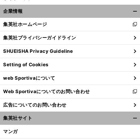
企業情報
開
く/
集英社ホームページ
新
閉
し
じ
集英社プライバシーガイドライン
い
る
ウ
SHUEISHA Privacy Guideline
ィ
ン
Setting of Cookies
ド
ウ
web Sportivaについて
で
開
Web Sportivaについてのお問い合わせ
く
新
し
広告についてのお問い合わせ
い
ウ
集英社サイト
ィ
開
ン
く/
マンガ
ド
閉
ウ