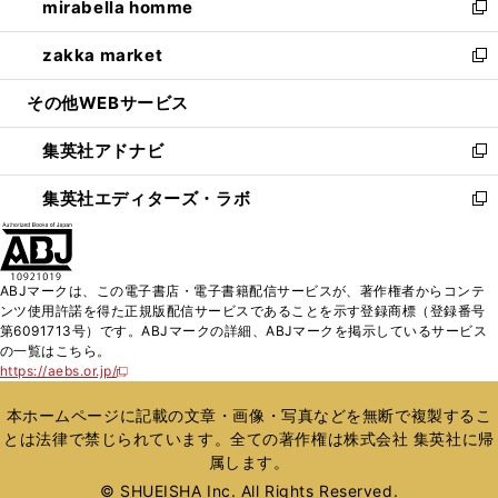
mirabella homme
く
で
ド
ィ
い
新
開
ウ
ン
ウ
し
zakka market
く
で
ド
ィ
い
新
開
ウ
ン
ウ
し
その他WEBサービス
く
で
ド
ィ
い
開
ウ
ン
ウ
集英社アドナビ
く
で
ド
ィ
新
開
ウ
ン
し
集英社エディターズ・ラボ
く
で
ド
い
新
開
ウ
ウ
し
く
で
ィ
い
開
ン
ウ
ABJマークは、この電子書店・電子書籍配信サービスが、著作権者からコンテ
く
ド
ィ
ンツ使用許諾を得た正規版配信サービスであることを示す登録商標（登録番号
ウ
ン
第6091713号）です。ABJマークの詳細、ABJマークを掲示しているサービス
で
ド
の一覧はこちら。
開
ウ
https://aebs.or.jp/
新
く
で
し
い
開
本ホームページに記載の文章・画像・写真などを無断で複製するこ
ウ
く
とは法律で禁じられています。全ての著作権は株式会社 集英社に帰
ィ
属します。
ン
ド
© SHUEISHA Inc. All Rights Reserved.