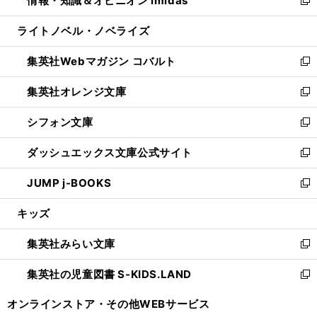
情報・知識＆オピニオン imidas
で
ド
ィ
い
新
開
ウ
ン
ウ
し
ライトノベル・ノベライズ
く
で
ド
ィ
い
開
ウ
ン
ウ
集英社Webマガジン コバルト
く
で
ド
ィ
新
開
ウ
ン
し
集英社オレンジ文庫
く
で
ド
い
新
開
ウ
ウ
し
シフォン文庫
く
で
ィ
い
新
開
ン
ウ
し
ダッシュエックス文庫公式サイト
く
ド
ィ
い
新
ウ
ン
ウ
し
JUMP j-BOOKS
で
ド
ィ
い
新
開
ウ
ン
ウ
し
キッズ
く
で
ド
ィ
い
開
ウ
ン
ウ
集英社みらい文庫
く
で
ド
ィ
新
開
ウ
ン
し
集英社の児童図書 S-KIDS.LAND
く
で
ド
い
新
開
ウ
ウ
し
オンラインストア・
その他WEBサービス
く
で
ィ
い