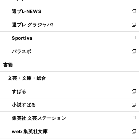
開
ウ
ン
し
週プレNEWS
く
で
ド
い
新
開
ウ
ウ
し
週プレ グラジャパ!
く
で
ィ
い
新
開
ン
ウ
し
Sportiva
く
ド
ィ
い
新
ウ
ン
ウ
し
パラスポ
で
ド
ィ
い
新
開
ウ
ン
ウ
し
書籍
く
で
ド
ィ
い
開
ウ
ン
ウ
文芸・文庫・総合
く
で
ド
ィ
開
ウ
ン
すばる
く
で
ド
新
開
ウ
し
小説すばる
く
で
い
新
開
ウ
し
集英社 文芸ステーション
く
ィ
い
新
ン
ウ
し
web 集英社文庫
ド
ィ
い
新
ウ
ン
ウ