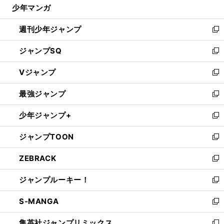
じ
少年マンガ
西
・
５
」
で
る
武
高橋光成「
連勝で満足している余裕はないです
開
週刊少年ジャンプ
く
新
し
ジャンプSQ
い
新
ウ
し
Vジャンプ
ィ
い
新
ン
ウ
し
最強ジャンプ
ド
ィ
い
新
ウ
ン
ウ
し
少年ジャンプ+
で
ド
ィ
い
新
開
ウ
ン
ウ
し
ジャンプTOON
く
で
ド
ィ
い
新
開
ウ
ン
ウ
し
ZEBRACK
く
で
ド
ィ
い
新
開
ウ
ン
ウ
し
ジャンプルーキー！
く
で
ド
ィ
い
新
開
ウ
ン
ウ
し
S-MANGA
く
で
ド
ィ
い
新
開
ウ
ン
ウ
し
集英社ジャンプリミックス
く
で
ド
ィ