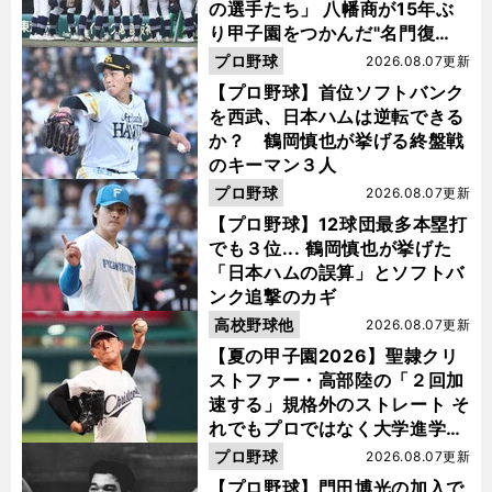
の選手たち」 八幡商が15年ぶ
り甲子園をつかんだ"名門復
活"の舞台裏
プロ野球
2026.08.07更新
【プロ野球】首位ソフトバンク
を西武、日本ハムは逆転できる
か？ 鶴岡慎也が挙げる終盤戦
のキーマン３人
プロ野球
2026.08.07更新
【プロ野球】12球団最多本塁打
でも３位... 鶴岡慎也が挙げた
「日本ハムの誤算」とソフトバ
ンク追撃のカギ
高校野球他
2026.08.07更新
【夏の甲子園2026】聖隷クリ
ストファー・高部陸の「２回加
速する」規格外のストレート そ
れでもプロではなく大学進学を
選ぶ理由
プロ野球
2026.08.07更新
【プロ野球】門田博光の加入で