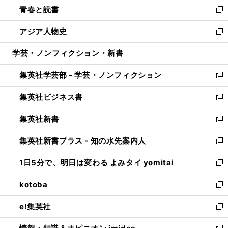
し
青春と読書
で
ド
ィ
い
新
開
ウ
ン
ウ
し
アジア人物史
く
で
ド
ィ
い
新
開
ウ
ン
ウ
し
学芸・ノンフィクション・新書
く
で
ド
ィ
い
開
ウ
ン
ウ
集英社学芸部 - 学芸・ノンフィクション
く
で
ド
ィ
新
開
ウ
ン
し
集英社ビジネス書
く
で
ド
い
新
開
ウ
ウ
し
集英社新書
く
で
ィ
い
新
開
ン
ウ
し
集英社新書プラス - 知の水先案内人
く
ド
ィ
い
新
ウ
ン
ウ
し
1日5分で、明日は変わる よみタイ yomitai
で
ド
ィ
い
新
開
ウ
ン
ウ
し
kotoba
く
で
ド
ィ
い
新
開
ウ
ン
ウ
し
e!集英社
く
で
ド
ィ
い
新
開
ウ
ン
ウ
し
く