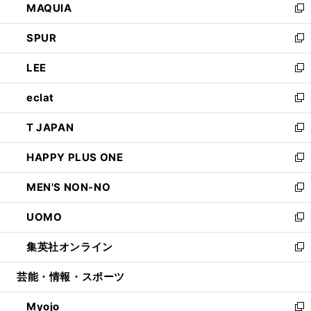
MAQUIA
ド
ィ
い
新
ウ
ン
ウ
し
SPUR
で
ド
ィ
い
新
開
ウ
ン
ウ
し
LEE
く
で
ド
ィ
い
新
開
ウ
ン
ウ
し
eclat
く
で
ド
ィ
い
新
開
ウ
ン
ウ
し
T JAPAN
く
で
ド
ィ
い
新
開
ウ
ン
ウ
し
HAPPY PLUS ONE
く
で
ド
ィ
い
新
開
ウ
ン
ウ
し
MEN'S NON-NO
く
で
ド
ィ
い
新
開
ウ
ン
ウ
し
UOMO
く
で
ド
ィ
い
新
開
ウ
ン
ウ
し
集英社オンライン
く
で
ド
ィ
い
新
開
ウ
ン
ウ
し
芸能・情報・スポーツ
く
で
ド
ィ
い
開
ウ
ン
ウ
Myojo
く
で
ド
ィ
新