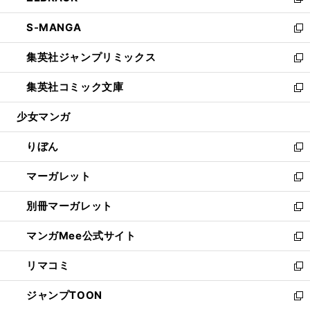
い
新
開
ウ
ン
ウ
し
S-MANGA
く
で
ド
ィ
い
新
開
ウ
ン
ウ
し
集英社ジャンプリミックス
く
で
ド
ィ
い
新
開
ウ
ン
ウ
し
集英社コミック文庫
く
で
ド
ィ
い
新
開
ウ
ン
ウ
し
少女マンガ
く
で
ド
ィ
い
開
ウ
ン
ウ
りぼん
く
で
ド
ィ
新
開
ウ
ン
し
マーガレット
く
で
ド
い
新
開
ウ
ウ
し
別冊マーガレット
く
で
ィ
い
新
開
ン
ウ
し
マンガMee公式サイト
く
ド
ィ
い
新
ウ
ン
ウ
し
リマコミ
で
ド
ィ
い
新
開
ウ
ン
ウ
し
ジャンプTOON
く
で
ド
ィ
い
新