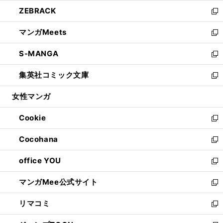
開
ウ
ン
ウ
し
ZEBRACK
く
で
ド
ィ
い
新
開
ウ
ン
ウ
し
マンガMeets
く
で
ド
ィ
い
新
開
ウ
ン
ウ
し
S-MANGA
く
で
ド
ィ
い
新
開
ウ
ン
ウ
し
集英社コミック文庫
く
で
ド
ィ
い
新
開
ウ
ン
ウ
し
女性マンガ
く
で
ド
ィ
い
開
ウ
ン
ウ
Cookie
く
で
ド
ィ
新
開
ウ
ン
し
Cocohana
く
で
ド
い
新
開
ウ
ウ
し
office YOU
く
で
ィ
い
新
開
ン
ウ
し
マンガMee公式サイト
く
ド
ィ
い
新
ウ
ン
ウ
し
リマコミ
で
ド
ィ
い
新
開
ウ
ン
ウ
し