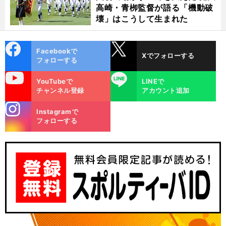
高崎・青栁監督が語る「機動破
壊」はこうして生まれた
cebo
X
Facebookで
Xでフォローする
ok
フォローする
uTube
LINE
YouTubeで
LINEで
チャンネル登録
アカウント追加
stagra
Instagramで
m
フォローする