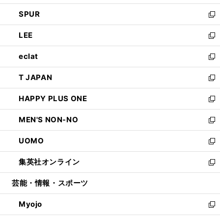
ウ
ン
ウ
し
SPUR
で
ド
ィ
い
新
開
ウ
ン
ウ
し
LEE
く
で
ド
ィ
い
新
開
ウ
ン
ウ
し
eclat
く
で
ド
ィ
い
新
開
ウ
ン
ウ
し
T JAPAN
く
で
ド
ィ
い
新
開
ウ
ン
ウ
し
HAPPY PLUS ONE
く
で
ド
ィ
い
新
開
ウ
ン
ウ
し
MEN'S NON-NO
く
で
ド
ィ
い
新
開
ウ
ン
ウ
し
UOMO
く
で
ド
ィ
い
新
開
ウ
ン
ウ
し
集英社オンライン
く
で
ド
ィ
い
新
開
ウ
ン
ウ
し
芸能・情報・スポーツ
く
で
ド
ィ
い
開
ウ
ン
ウ
Myojo
く
で
ド
ィ
新
開
ウ
ン
し