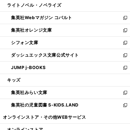
し
ライトノベル・ノベライズ
く
で
ド
ィ
い
開
ウ
ン
ウ
集英社Webマガジン コバルト
く
で
ド
ィ
新
開
ウ
ン
し
集英社オレンジ文庫
く
で
ド
い
新
開
ウ
ウ
し
シフォン文庫
く
で
ィ
い
新
開
ン
ウ
し
ダッシュエックス文庫公式サイト
く
ド
ィ
い
新
ウ
ン
ウ
し
JUMP j-BOOKS
で
ド
ィ
い
新
開
ウ
ン
ウ
し
キッズ
く
で
ド
ィ
い
開
ウ
ン
ウ
集英社みらい文庫
く
で
ド
ィ
新
開
ウ
ン
し
集英社の児童図書 S-KIDS.LAND
く
で
ド
い
新
開
ウ
ウ
し
オンラインストア・
その他WEBサービス
く
で
ィ
い
開
ン
ウ
オンラインストア
く