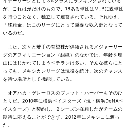
イナーリーグとして３Aクラスにランキングされている
が、これは形だけのもので、16ある球団はMLBに親球団
を持つことなく、独立して運営されている。それゆえ、
「移籍金」はこのリーグにとって重要な収入源となって
いるのだ。
また、次々と若手の有望株が供給されるメジャーリー
グのアフィリエーション（組織）のなかでは、年齢を理
由にはじかれてしまうベテランは多い。そんな彼らにと
っても、メキシカンリーグは現役を続け、次のチャンス
を待つ場所として機能している。
オアハカ・ゲレーロスのブレット・ハーパーもそのひ
とりだ。2010年に横浜ベイスターズ（現・横浜DeNAベ
イスターズ）と契約し、２シーズン在籍したがチームの
期待に応えることができず、2012年にメキシコに渡っ
た。