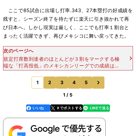
ここで85試合に出場し打率.343、27本塁打の好成績を
残すと、シーズン終了を待たずに楽天に引き抜かれて再
び日本へ。しかし現実は厳しく、ここでも打率１割台と
まったく活躍できず、再びメキシコに舞い戻ってきた。
次のページへ
規定打席数到達者のほとんどが３割をマークする極
端な「打高投低」のメキシカンリーグでの成績は、
当てにならないことが多い。日本では横浜と楽天で
プレーしたブレッド・ハーパー ハーパーはアメリ
次
1
2
3
4
5
のページへ
カから日本、メ
1 / 5
いいね
Xでポストする
LINEで送る
line
faceboo
x
k