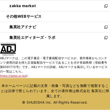
開
ウ
ン
ウ
し
zakka market
く
で
ド
ィ
い
新
開
ウ
ン
ウ
し
その他WEBサービス
く
で
ド
ィ
い
開
ウ
ン
ウ
集英社アドナビ
く
で
ド
ィ
新
開
ウ
ン
し
集英社エディターズ・ラボ
く
で
ド
い
新
開
ウ
ウ
し
く
で
ィ
い
開
ン
ウ
ABJマークは、この電子書店・電子書籍配信サービスが、著作権者からコンテ
く
ド
ィ
ンツ使用許諾を得た正規版配信サービスであることを示す登録商標（登録番号
ウ
ン
第6091713号）です。ABJマークの詳細、ABJマークを掲示しているサービス
で
ド
の一覧はこちら。
開
ウ
https://aebs.or.jp/
新
く
で
し
い
開
本ホームページに記載の文章・画像・写真などを無断で複製するこ
ウ
く
とは法律で禁じられています。全ての著作権は株式会社 集英社に帰
ィ
属します。
ン
ド
© SHUEISHA Inc. All Rights Reserved.
ウ
で