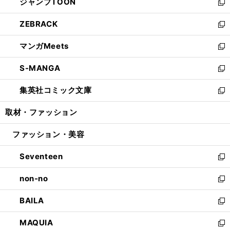
ジャンプTOON
く
で
ド
ィ
い
新
開
ウ
ン
ウ
し
ZEBRACK
く
で
ド
ィ
い
新
開
ウ
ン
ウ
し
マンガMeets
く
で
ド
ィ
い
新
開
ウ
ン
ウ
し
S-MANGA
く
で
ド
ィ
い
新
開
ウ
ン
ウ
し
集英社コミック文庫
く
で
ド
ィ
い
新
開
ウ
ン
ウ
し
取材・ファッション
く
で
ド
ィ
い
開
ウ
ン
ウ
ファッション・美容
く
で
ド
ィ
開
ウ
ン
Seventeen
く
で
ド
新
開
ウ
し
non-no
く
で
い
新
開
ウ
し
BAILA
く
ィ
い
新
ン
ウ
し
MAQUIA
ド
ィ
い
新