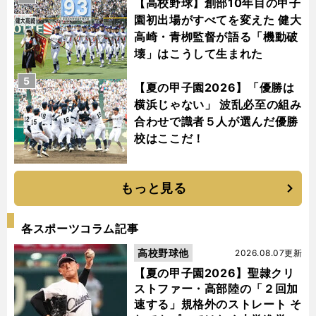
【高校野球】創部10年目の甲子
園初出場がすべてを変えた 健大
高崎・青栁監督が語る「機動破
壊」はこうして生まれた
5
【夏の甲子園2026】「優勝は
横浜じゃない」 波乱必至の組み
合わせで識者５人が選んだ優勝
校はここだ！
もっと見る
各スポーツコラム記事
高校野球他
2026.08.07更新
【夏の甲子園2026】聖隷クリ
ストファー・高部陸の「２回加
速する」規格外のストレート そ