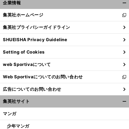
。
ア
」
前
企業情報
安打は通過点
イチローも伝説の「
ンチエイジング選手
へ
開
く/
集英社ホームページ
新
閉
し
じ
集英社プライバシーガイドライン
い
る
ウ
SHUEISHA Privacy Guideline
ィ
ン
Setting of Cookies
ド
ウ
web Sportivaについて
で
開
Web Sportivaについてのお問い合わせ
く
新
し
広告についてのお問い合わせ
い
ウ
集英社サイト
ィ
開
ン
く/
マンガ
ド
閉
ウ
じ
少年マンガ
で
る