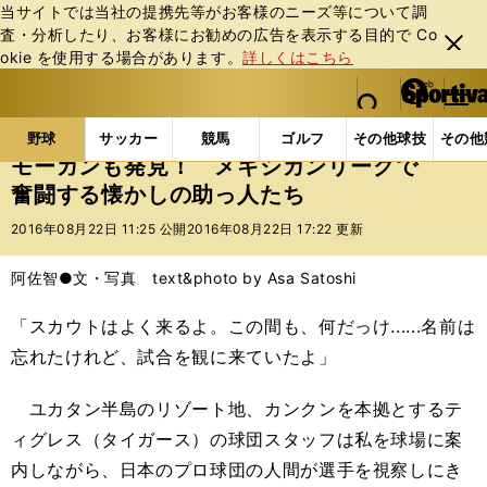
当サイトでは当社の提携先等がお客様のニーズ等について調
査・分析したり、お客様にお勧めの広告を表⽰する⽬的で Co
閉じ
okie を使⽤する場合があります。
詳しくはこちら
る
マイペ
web Sportiva (webスポルティーバ)
検索
メニュ
we
ー
野球の記事一覧
MLB
MLB
モーガンも発見！ 
b
ジ
野球
サッカー
競馬
ゴルフ
その他球技
その他
ス
モーガンも発見！ メキシカンリーグで
ポ
奮闘する懐かしの助っ人たち
ル
テ
2016年08月22日 11:25 公開
2016年08月22日 17:22 更新
ィ
ー
阿佐智●文・写真 text&photo by Asa Satoshi
バ
「スカウトはよく来るよ。この間も、何だっけ......名前は
忘れたけれど、試合を観に来ていたよ」
ユカタン半島のリゾート地、カンクンを本拠とするテ
ィグレス（タイガース）の球団スタッフは私を球場に案
内しながら、日本のプロ球団の人間が選手を視察しにき