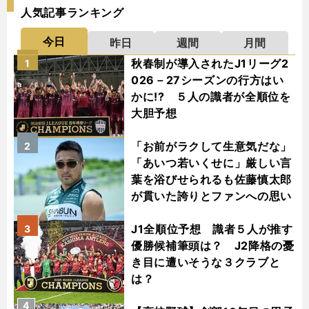
人気記事ランキング
今日
昨日
週間
月間
秋春制が導入されたJ1リーグ2
1
026－27シーズンの行方はい
かに!? ５人の識者が全順位を
大胆予想
「お前がラクして生意気だな」
2
「あいつ若いくせに」厳しい言
葉を浴びせられるも佐藤慎太郎
が貫いた誇りとファンへの思い
J1全順位予想 識者５人が推す
3
優勝候補筆頭は？ J2降格の憂
き目に遭いそうな３クラブと
は？
4