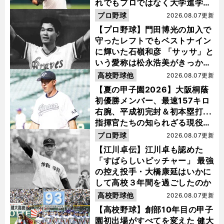
れでもプロではなく大学進学を
選ぶ理由
プロ野球
2026.08.07更新
【プロ野球】門田博光の加入で
守ったレフトでもベストナイン
に輝いた石嶺和彦 「サッサ」と
いう愛称は松永浩美がきっか
け？
高校野球他
2026.08.07更新
【夏の甲子園2026】大阪桐蔭
初優勝メンバー、最速157キロ
右腕、平成初完封＆初本塁打...
指揮官たちの知られざる現役時
代
プロ野球
2026.08.07更新
【江川卓伝】江川卓も認めた
「すばらしいピッチャー」 最強
の控え投手・大橋康延はいかに
して高校３年間を過ごしたのか
高校野球他
2026.08.07更新
【高校野球】創部10年目の甲子
園初出場がすべてを変えた 健大