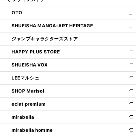
ド
ィ
ウ
ン
OTO
で
ド
新
開
ウ
し
SHUEISHA MANGA-ART HERITAGE
く
で
い
新
開
ウ
し
ジャンプキャラクターズストア
く
ィ
い
新
ン
ウ
し
HAPPY PLUS STORE
ド
ィ
い
新
ウ
ン
ウ
し
SHUEISHA VOX
で
ド
ィ
い
新
開
ウ
ン
ウ
し
LEEマルシェ
く
で
ド
ィ
い
新
開
ウ
ン
ウ
し
SHOP Marisol
く
で
ド
ィ
い
新
開
ウ
ン
ウ
し
eclat premium
く
で
ド
ィ
い
新
開
ウ
ン
ウ
し
mirabella
く
で
ド
ィ
い
新
開
ウ
ン
ウ
し
mirabella homme
く
で
ド
ィ
い
新