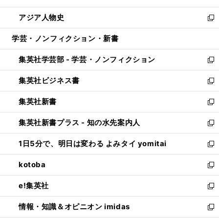
開
ウ
ン
ウ
し
アジア人物史
く
で
ド
ィ
い
新
開
ウ
ン
ウ
し
学芸・ノンフィクション・新書
く
で
ド
ィ
い
開
ウ
ン
ウ
集英社学芸部 - 学芸・ノンフィクション
く
で
ド
ィ
新
開
ウ
ン
し
集英社ビジネス書
く
で
ド
い
新
開
ウ
ウ
し
集英社新書
く
で
ィ
い
新
開
ン
ウ
し
集英社新書プラス - 知の水先案内人
く
ド
ィ
い
新
ウ
ン
ウ
し
1日5分で、明日は変わる よみタイ yomitai
で
ド
ィ
い
新
開
ウ
ン
ウ
し
kotoba
く
で
ド
ィ
い
新
開
ウ
ン
ウ
し
e!集英社
く
で
ド
ィ
い
新
開
ウ
ン
ウ
し
情報・知識＆オピニオン imidas
く
で
ド
ィ
い
新
開
ウ
ン
ウ