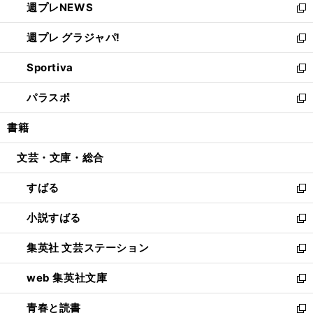
週プレNEWS
く
で
ド
い
新
開
ウ
ウ
し
週プレ グラジャパ!
く
で
ィ
い
新
開
ン
ウ
し
Sportiva
く
ド
ィ
い
新
ウ
ン
ウ
し
パラスポ
で
ド
ィ
い
新
開
ウ
ン
ウ
し
書籍
く
で
ド
ィ
い
開
ウ
ン
ウ
文芸・文庫・総合
く
で
ド
ィ
開
ウ
ン
すばる
く
で
ド
新
開
ウ
し
小説すばる
く
で
い
新
開
ウ
し
集英社 文芸ステーション
く
ィ
い
新
ン
ウ
し
web 集英社文庫
ド
ィ
い
新
ウ
ン
ウ
し
青春と読書
で
ド
ィ
い
新