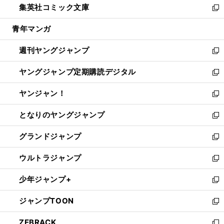
集英社コミック文庫
く
で
ド
ィ
い
新
開
ウ
ン
ウ
し
青年マンガ
く
で
ド
ィ
い
開
ウ
ン
ウ
週刊ヤングジャンプ
く
で
ド
ィ
新
開
ウ
ン
し
ヤングジャンプ定期購読デジタル
く
で
ド
い
新
開
ウ
ウ
し
ヤンジャン！
く
で
ィ
い
新
開
ン
ウ
し
となりのヤングジャンプ
く
ド
ィ
い
新
ウ
ン
ウ
し
グランドジャンプ
で
ド
ィ
い
新
開
ウ
ン
ウ
し
ウルトラジャンプ
く
で
ド
ィ
い
新
開
ウ
ン
ウ
し
少年ジャンプ+
く
で
ド
ィ
い
新
開
ウ
ン
ウ
し
ジャンプTOON
く
で
ド
ィ
い
新
開
ウ
ン
ウ
し
ZEBRACK
く
で
ド
ィ