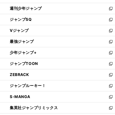
開
週刊少年ジャンプ
く
新
し
ジャンプSQ
い
新
ウ
し
Vジャンプ
ィ
い
新
ン
ウ
し
最強ジャンプ
ド
ィ
い
新
ウ
ン
ウ
し
少年ジャンプ+
で
ド
ィ
い
新
開
ウ
ン
ウ
し
ジャンプTOON
く
で
ド
ィ
い
新
開
ウ
ン
ウ
し
ZEBRACK
く
で
ド
ィ
い
新
開
ウ
ン
ウ
し
ジャンプルーキー！
く
で
ド
ィ
い
新
開
ウ
ン
ウ
し
S-MANGA
く
で
ド
ィ
い
新
開
ウ
ン
ウ
し
集英社ジャンプリミックス
く
で
ド
ィ
い
新
開
ウ
ン
ウ
し