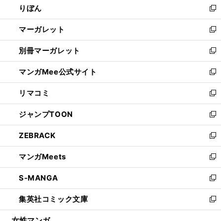
りぼん
く
で
ド
ィ
新
開
ウ
ン
し
マーガレット
く
で
ド
い
新
開
ウ
ウ
し
別冊マーガレット
く
で
ィ
い
新
開
ン
ウ
し
マンガMee公式サイト
く
ド
ィ
い
新
ウ
ン
ウ
し
リマコミ
で
ド
ィ
い
新
開
ウ
ン
ウ
し
ジャンプTOON
く
で
ド
ィ
い
新
開
ウ
ン
ウ
し
ZEBRACK
く
で
ド
ィ
い
新
開
ウ
ン
ウ
し
マンガMeets
く
で
ド
ィ
い
新
開
ウ
ン
ウ
し
S-MANGA
く
で
ド
ィ
い
新
開
ウ
ン
ウ
し
集英社コミック文庫
く
で
ド
ィ
い
新
開
ウ
ン
ウ
し
女性マンガ
く
で
ド