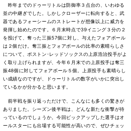
昨年までのドゥーリトルは防御率３点台の、いわゆる
並の中継ぎでした。しかしクローザーに転向すると、武
器であるフォーシームのストレートが想像以上に威力を
発揮し始めたのです。６月末時点で39イニング３分の２
を投げて、奪った三振57個に対し、与えたフォアボール
は２個だけ。奪三振とフォアボールの比率の素晴らしさ
について、ボストン･レッドソックスの上原浩治投手がよ
く取り上げられますが、今年６月末での上原投手は奪三
振48個に対してフォアボール５個。上原投手も素晴らし
い成績なのですが、ドゥーリトルの数字がいかに突出し
ているかが分かると思います。
前半戦を振り返っただけで、こんなにも多くの驚きが
ありました。シーズン後半戦は、どんな新たな衝撃が待
っているのでしょうか。今回ピックアップした選手はオ
ールスターにも出場する可能性が高いので、ぜひチェッ