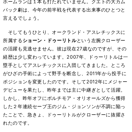
ホームランは１本も打たれていません。クエトの大カム
バック劇は、今年の前半戦を代表する出来事のひとつと
言えるでしょう。
そしてもうひとり、オークランド・アスレチックスに
所属する
ショーン・ドゥーリトル
という左腕クローザー
の活躍も見逃せません。彼は現在27歳なのですが、その
経歴は少し変わっています。2007年、ドゥーリトルは一
塁手としてアスレチックスに入団してきました。ところ
がひざの手術によって野手を断念し、2011年から投手に
ポジションを変更したのです。そして2012年にメジャー
デビューを果たし、昨年までは主に中継ぎとして活躍。
しかし、昨年オフにボルチモア・オリオールズから獲得
した２年連続セーブ王のジム・ジョンソンが不調に陥っ
たことで、急きょ、ドゥーリトルがクローザーに抜擢さ
れたのです。