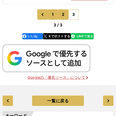
1
2
3
のページへ
前
3 / 3
いいね
Xでポストする
LINEで送る
line
faceboo
x
k
Googleの「優先ソース」について
一覧に戻る
キーワード