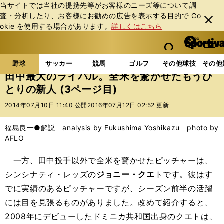
当サイトでは当社の提携先等がお客様のニーズ等について調
査・分析したり、お客様にお勧めの広告を表⽰する⽬的で Co
閉じ
okie を使⽤する場合があります。
詳しくはこちら
る
マイペ
web Sportiva (webスポルティーバ)
検索
メニュ
we
ー
野球の記事一覧
MLB
福島良一
田中最大のライ
b
ジ
野球
サッカー
競馬
ゴルフ
その他球技
その他
ス
田中最大のライバル。全米を驚かせたもうひ
ポ
とりの新人 (3ページ目)
ル
テ
2014年07月10日 11:40 公開
2016年07月12日 02:52 更新
ィ
ー
福島良一●解説 analysis by Fukushima Yoshikazu photo by
バ
AFLO
一方、田中投手以外で全米を驚かせたピッチャーは、
シンシナティ・レッズの
ジョニー・クエ
トです。彼はす
でに実績のあるピッチャーですが、シーズン前半の活躍
には目を見張るものがありました。改めて紹介すると、
2008年にデビューしたドミニカ共和国出身のクエトは、