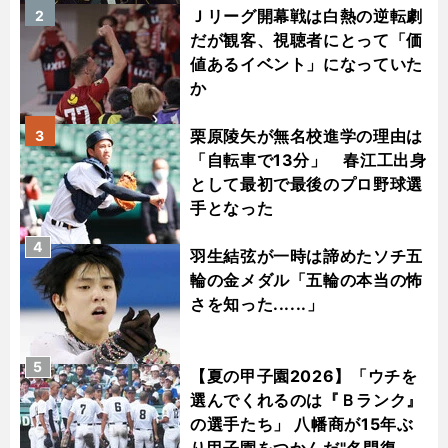
Ｊリーグ開幕戦は白熱の逆転劇
2
だが観客、視聴者にとって「価
値あるイベント」になっていた
か
栗原陵矢が無名校進学の理由は
3
「自転車で13分」 春江工出身
として最初で最後のプロ野球選
手となった
4
羽生結弦が一時は諦めたソチ五
輪の金メダル「五輪の本当の怖
さを知った......」
5
【夏の甲子園2026】「ウチを
選んでくれるのは『Ｂランク』
の選手たち」 八幡商が15年ぶ