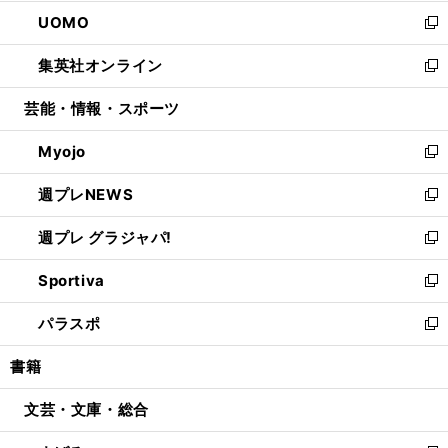
開
ウ
ン
ウ
し
UOMO
く
で
ド
ィ
い
新
開
ウ
ン
ウ
し
集英社オンライン
く
で
ド
ィ
い
新
開
ウ
ン
ウ
し
芸能・情報・スポーツ
く
で
ド
ィ
い
開
ウ
ン
ウ
Myojo
く
で
ド
ィ
新
開
ウ
ン
し
週プレNEWS
く
で
ド
い
新
開
ウ
ウ
し
週プレ グラジャパ!
く
で
ィ
い
新
開
ン
ウ
し
Sportiva
く
ド
ィ
い
新
ウ
ン
ウ
し
パラスポ
で
ド
ィ
い
新
開
ウ
ン
ウ
し
書籍
く
で
ド
ィ
い
開
ウ
ン
ウ
文芸・文庫・総合
く
で
ド
ィ
開
ウ
ン