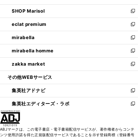
開
ウ
ン
ウ
し
SHOP Marisol
く
で
ド
ィ
い
新
開
ウ
ン
ウ
し
eclat premium
く
で
ド
ィ
い
新
開
ウ
ン
ウ
し
mirabella
く
で
ド
ィ
い
新
開
ウ
ン
ウ
し
mirabella homme
く
で
ド
ィ
い
新
開
ウ
ン
ウ
し
zakka market
く
で
ド
ィ
い
新
開
ウ
ン
ウ
し
その他WEBサービス
く
で
ド
ィ
い
開
ウ
ン
ウ
集英社アドナビ
く
で
ド
ィ
新
開
ウ
ン
し
集英社エディターズ・ラボ
く
で
ド
い
新
開
ウ
ウ
し
く
で
ィ
い
開
ン
ウ
ABJマークは、この電子書店・電子書籍配信サービスが、著作権者からコンテ
く
ド
ィ
ンツ使用許諾を得た正規版配信サービスであることを示す登録商標（登録番号
ウ
ン