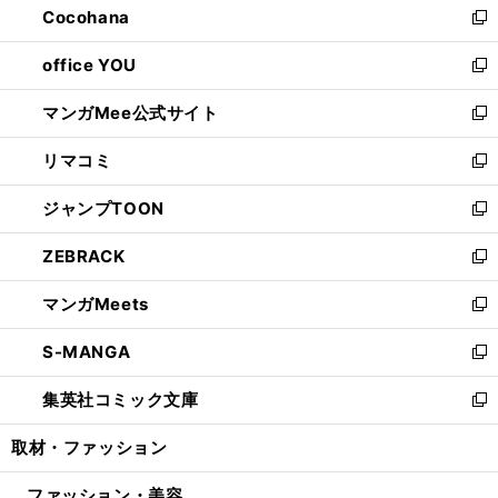
Cocohana
く
で
ド
い
新
開
ウ
ウ
し
office YOU
く
で
ィ
い
新
開
ン
ウ
し
マンガMee公式サイト
く
ド
ィ
い
新
ウ
ン
ウ
し
リマコミ
で
ド
ィ
い
新
開
ウ
ン
ウ
し
ジャンプTOON
く
で
ド
ィ
い
新
開
ウ
ン
ウ
し
ZEBRACK
く
で
ド
ィ
い
新
開
ウ
ン
ウ
し
マンガMeets
く
で
ド
ィ
い
新
開
ウ
ン
ウ
し
S-MANGA
く
で
ド
ィ
い
新
開
ウ
ン
ウ
し
集英社コミック文庫
く
で
ド
ィ
い
新
開
ウ
ン
ウ
し
取材・ファッション
く
で
ド
ィ
い
開
ウ
ン
ウ
ファッション・美容
く
で
ド
ィ