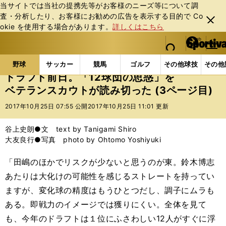
当サイトでは当社の提携先等がお客様のニーズ等について調
査・分析したり、お客様にお勧めの広告を表⽰する⽬的で Co
閉じ
okie を使⽤する場合があります。
詳しくはこちら
る
マイペ
web Sportiva (webスポルティーバ)
検索
メニュ
we
ー
野球の記事一覧
高校野球他
ドラフト前日。「12球
b
ジ
野球
サッカー
競馬
ゴルフ
その他球技
その他
ス
ドラフト前日。「12球団の思惑」を
ポ
ベテランスカウトが読み切った (3ページ目)
ル
テ
2017年10月25日 07:55 公開
2017年10月25日 11:01 更新
ィ
ー
谷上史朗●文 text by Tanigami Shiro
バ
大友良行●写真 photo by Ohtomo Yoshiyuki
「田嶋のほかでリスクが少ないと思うのが東。鈴木
博志
あたりは大化けの可能性を感じるストレートを持ってい
ますが、変化球の精度はもうひとつだし、調子にムラも
ある。即戦力のイメージでは獲りにくい。全体を見て
も、今年のドラフトは１位にふさわしい
12
人がすぐに浮