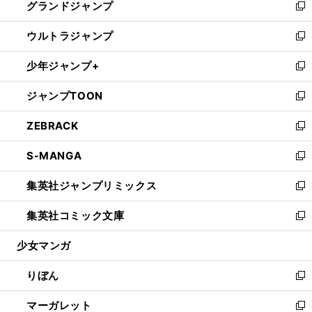
グランドジャンプ
で
ド
ィ
い
新
開
ウ
ン
ウ
し
ウルトラジャンプ
く
で
ド
ィ
い
新
開
ウ
ン
ウ
し
少年ジャンプ+
く
で
ド
ィ
い
新
開
ウ
ン
ウ
し
ジャンプTOON
く
で
ド
ィ
い
新
開
ウ
ン
ウ
し
ZEBRACK
く
で
ド
ィ
い
新
開
ウ
ン
ウ
し
S-MANGA
く
で
ド
ィ
い
新
開
ウ
ン
ウ
し
集英社ジャンプリミックス
く
で
ド
ィ
い
新
開
ウ
ン
ウ
し
集英社コミック文庫
く
で
ド
ィ
い
新
開
ウ
ン
ウ
し
少女マンガ
く
で
ド
ィ
い
開
ウ
ン
ウ
りぼん
く
で
ド
ィ
新
開
ウ
ン
し
マーガレット
く
で
ド
い
新