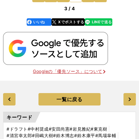
3 / 4
いいね
Xでポストする
LINEで送る
line
faceboo
x
k
Googleの「優先ソース」について
一覧に戻る
キーワード
#ドラフト
#中村奨成
#安田尚憲
#岩見雅紀
#東克樹
#清宮幸太郎
#田嶋大樹
#鈴木博志
#鈴木康平
#馬場皐輔