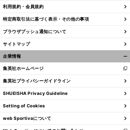
利用規約・会員規約
特定商取引法に基づく表示・その他の事項
ブラウザプッシュ通知について
サイトマップ
企業情報
開
く/
集英社ホームページ
新
閉
し
じ
集英社プライバシーガイドライン
い
る
ウ
前
SHUEISHA Privacy Guideline
ィ
へ
ン
Setting of Cookies
ド
ウ
web Sportivaについて
で
開