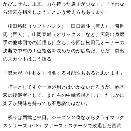
かびません。正直、力を持った選手が少なく、『それな
ら清宮を指名しよう』という考え方もあります」
柳田悠岐（ソフトバンク）、田口麗斗
（巨人）
、畠世
周（巨人）、山岡泰輔（オリックス）など、広島出身選
手の他球団
で
の活躍も目立ち、今回は松田元オーナーの
決断で中村の１位指名を決めた
のが
広島
だ
。ただ、前出
のスカウトはこう語る。
「楽天が（中村を）指名する可能性もあると思います」
捕手としてすぐ一軍起用とはいかないだろうが、嶋基
宏の後継者として、また右の中軸候補として、たしかに
楽天が興味を持っても不思議ではない。
残りは西武と中日。シーズン２位ながらクライマック
スシリーズ（
CS
）ファーストステージで敗退した西武