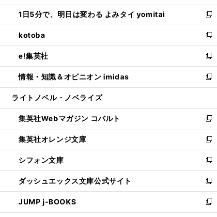
ウ
ン
ウ
し
1日5分で、明日は変わる よみタイ yomitai
で
ド
ィ
い
新
開
ウ
ン
ウ
し
kotoba
く
で
ド
ィ
い
新
開
ウ
ン
ウ
し
e!集英社
く
で
ド
ィ
い
新
開
ウ
ン
ウ
し
情報・知識＆オピニオン imidas
く
で
ド
ィ
い
新
開
ウ
ン
ウ
し
ライトノベル・ノベライズ
く
で
ド
ィ
い
開
ウ
ン
ウ
集英社Webマガジン コバルト
く
で
ド
ィ
新
開
ウ
ン
し
集英社オレンジ文庫
く
で
ド
い
新
開
ウ
ウ
し
シフォン文庫
く
で
ィ
い
新
開
ン
ウ
し
ダッシュエックス文庫公式サイト
く
ド
ィ
い
新
ウ
ン
ウ
し
JUMP j-BOOKS
で
ド
ィ
い
新
開
ウ
ン
ウ
し