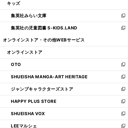
キッズ
く
で
ド
ィ
い
開
ウ
ン
ウ
集英社みらい文庫
く
で
ド
ィ
新
開
ウ
ン
し
集英社の児童図書 S-KIDS.LAND
く
で
ド
い
新
開
ウ
ウ
し
オンラインストア・
その他WEBサービス
く
で
ィ
い
開
ン
ウ
オンラインストア
く
ド
ィ
ウ
ン
OTO
で
ド
新
開
ウ
し
SHUEISHA MANGA-ART HERITAGE
く
で
い
新
開
ウ
し
ジャンプキャラクターズストア
く
ィ
い
新
ン
ウ
し
HAPPY PLUS STORE
ド
ィ
い
新
ウ
ン
ウ
し
SHUEISHA VOX
で
ド
ィ
い
新
開
ウ
ン
ウ
し
LEEマルシェ
く
で
ド
ィ
い
新