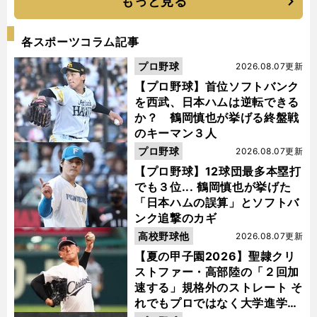
もっと見る
各スポーツコラム記事
プロ野球
2026.08.07更新
【プロ野球】首位ソフトバンク
を西武、日本ハムは逆転できる
か？ 鶴岡慎也が挙げる終盤戦
のキーマン３人
プロ野球
2026.08.07更新
【プロ野球】12球団最多本塁打
でも３位... 鶴岡慎也が挙げた
「日本ハムの誤算」とソフトバ
ンク追撃のカギ
高校野球他
2026.08.07更新
【夏の甲子園2026】聖隷クリ
ストファー・高部陸の「２回加
速する」規格外のストレート そ
れでもプロではなく大学進学を