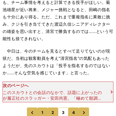
も、チーム事情を考えると計算できる投手がほしい。菊
池雄星が近い将来、メジャー挑戦となると、田嶋の指名
も十分にあり得る。ただ、これまで重複指名に果敢に挑
み、クジを引き当て
てき
た渡辺久信シニアディレクター
の雄姿を思い出すと、清宮で勝負するのでは......という可
能性も捨てきれない。
中日は、今のチームを見るとすべて足りてないのが現
状だ。当初
は
観客動員を考え"清宮指名"の
気配
もあった
ようだが、先のスカウトは「投手を指名するのではない
か......そんな空気を感じています」と言った。
次のページへ
このスカウトとの会話のなかで、話題に上がったの
が履正社のスラッガー・安田尚憲。「極めて順調に
成長していて、人間的にもしっかりしている。た
だ、あくまで私の見方では、安田のバッティングを
次
1
2
3
4
のページへ
のページへ
Ａランクとするな
前