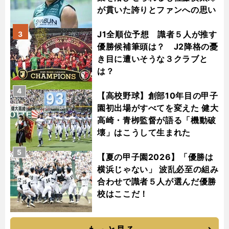
が貫いた誇りとファンへの思い
J1全順位予想 識者５人が推す
3
優勝候補筆頭は？ J2降格の憂
き目に遭いそうな３クラブと
は？
4
【高校野球】創部10年目の甲子
園初出場がすべてを変えた 健大
高崎・青栁監督が語る「機動破
壊」はこうして生まれた
5
【夏の甲子園2026】「優勝は
横浜じゃない」 波乱必至の組み
合わせで識者５人が選んだ優勝
校はここだ！