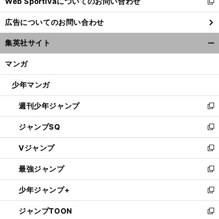
Web Sportivaについてのお問い合わせ
く
新
し
広告についてのお問い合わせ
い
ウ
集英社サイト
ィ
開
ン
く/
マンガ
ド
閉
ウ
じ
少年マンガ
で
る
開
週刊少年ジャンプ
く
新
し
ジャンプSQ
い
新
ウ
し
Vジャンプ
ィ
い
新
ン
ウ
し
最強ジャンプ
ド
ィ
い
新
ウ
ン
ウ
し
少年ジャンプ+
で
ド
ィ
い
新
開
ウ
ン
ウ
し
ジャンプTOON
く
で
ド
ィ
い
新