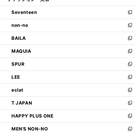
開
ウ
ン
Seventeen
く
で
ド
新
開
ウ
し
non-no
く
で
い
新
開
ウ
し
BAILA
く
ィ
い
新
ン
ウ
し
MAQUIA
ド
ィ
い
新
ウ
ン
ウ
し
SPUR
で
ド
ィ
い
新
開
ウ
ン
ウ
し
LEE
く
で
ド
ィ
い
新
開
ウ
ン
ウ
し
eclat
く
で
ド
ィ
い
新
開
ウ
ン
ウ
し
T JAPAN
く
で
ド
ィ
い
新
開
ウ
ン
ウ
し
HAPPY PLUS ONE
く
で
ド
ィ
い
新
開
ウ
ン
ウ
し
MEN'S NON-NO
く
で
ド
ィ
い
新