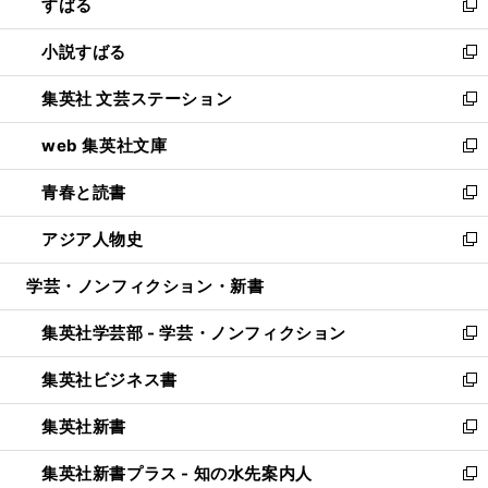
すばる
く
で
ド
新
開
ウ
し
小説すばる
く
で
い
新
開
ウ
し
集英社 文芸ステーション
く
ィ
い
新
ン
ウ
し
web 集英社文庫
ド
ィ
い
新
ウ
ン
ウ
し
青春と読書
で
ド
ィ
い
新
開
ウ
ン
ウ
し
アジア人物史
く
で
ド
ィ
い
新
開
ウ
ン
ウ
し
学芸・ノンフィクション・新書
く
で
ド
ィ
い
開
ウ
ン
ウ
集英社学芸部 - 学芸・ノンフィクション
く
で
ド
ィ
新
開
ウ
ン
し
集英社ビジネス書
く
で
ド
い
新
開
ウ
ウ
し
集英社新書
く
で
ィ
い
新
開
ン
ウ
し
集英社新書プラス - 知の水先案内人
く
ド
ィ
い
新