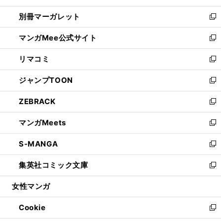
開
ウ
ウ
し
別冊マーガレット
く
で
ィ
い
新
開
ン
ウ
し
マンガMee公式サイト
く
ド
ィ
い
新
ウ
ン
ウ
し
リマコミ
で
ド
ィ
い
新
開
ウ
ン
ウ
し
ジャンプTOON
く
で
ド
ィ
い
新
開
ウ
ン
ウ
し
ZEBRACK
く
で
ド
ィ
い
新
開
ウ
ン
ウ
し
マンガMeets
く
で
ド
ィ
い
新
開
ウ
ン
ウ
し
S-MANGA
く
で
ド
ィ
い
新
開
ウ
ン
ウ
し
集英社コミック文庫
く
で
ド
ィ
い
新
開
ウ
ン
ウ
し
女性マンガ
く
で
ド
ィ
い
開
ウ
ン
ウ
Cookie
く
で
ド
ィ
新
開
ウ
ン
し