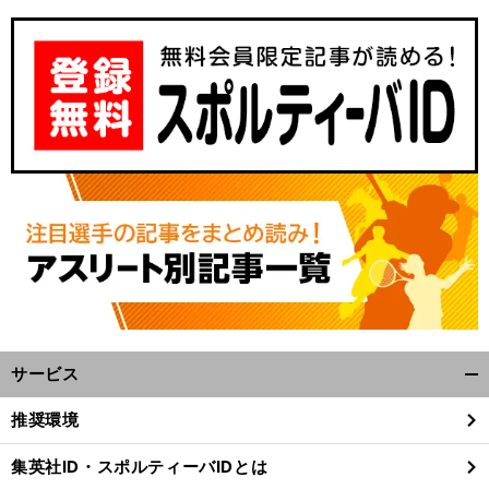
サービス
開
く/
推奨環境
閉
じ
集英社ID・スポルティーバIDとは
る