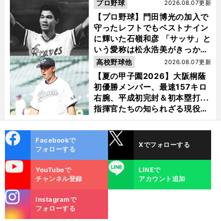
選ぶ理由
プロ野球
2026.08.07更新
【プロ野球】門田博光の加入で
守ったレフトでもベストナイン
に輝いた石嶺和彦 「サッサ」と
いう愛称は松永浩美がきっか
け？
高校野球他
2026.08.07更新
【夏の甲子園2026】大阪桐蔭
初優勝メンバー、最速157キロ
右腕、平成初完封＆初本塁打...
指揮官たちの知られざる現役時
代
cebo
X
Facebookで
Xでフォローする
ok
フォローする
uTube
LINE
YouTubeで
LINEで
チャンネル登録
アカウント追加
stagra
Instagramで
m
フォローする