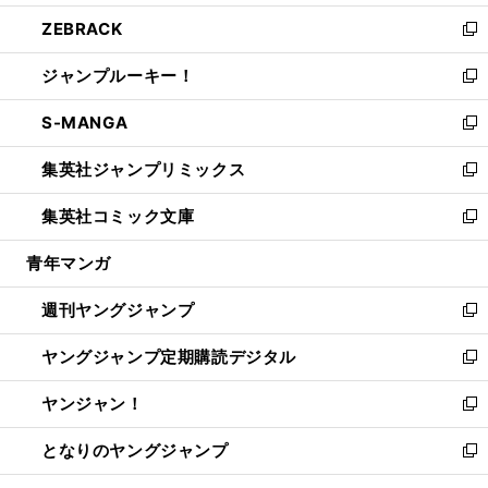
開
ウ
ン
ウ
し
ZEBRACK
く
で
ド
ィ
い
新
開
ウ
ン
ウ
し
ジャンプルーキー！
く
で
ド
ィ
い
新
開
ウ
ン
ウ
し
S-MANGA
く
で
ド
ィ
い
新
開
ウ
ン
ウ
し
集英社ジャンプリミックス
く
で
ド
ィ
い
新
開
ウ
ン
ウ
し
集英社コミック文庫
く
で
ド
ィ
い
新
開
ウ
ン
ウ
し
青年マンガ
く
で
ド
ィ
い
開
ウ
ン
ウ
週刊ヤングジャンプ
く
で
ド
ィ
新
開
ウ
ン
し
ヤングジャンプ定期購読デジタル
く
で
ド
い
新
開
ウ
ウ
し
ヤンジャン！
く
で
ィ
い
新
開
ン
ウ
し
となりのヤングジャンプ
く
ド
ィ
い
新
ウ
ン
ウ
し