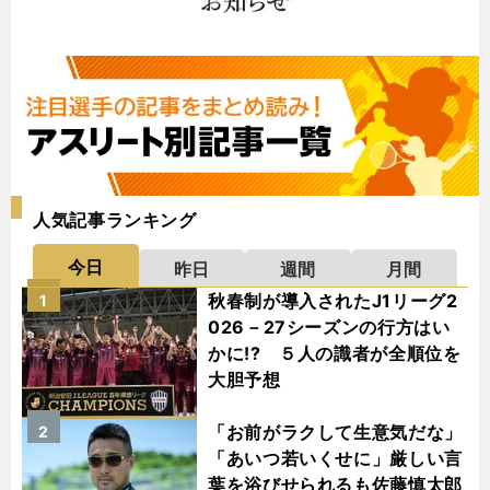
人気記事ランキング
今日
昨日
週間
月間
秋春制が導入されたJ1リーグ2
1
026－27シーズンの行方はい
かに!? ５人の識者が全順位を
大胆予想
「お前がラクして生意気だな」
2
「あいつ若いくせに」厳しい言
葉を浴びせられるも佐藤慎太郎