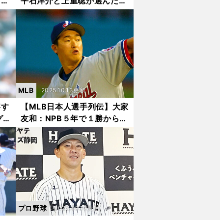
ドバ
平石洋介と上重聡が選んだ
大会
「松坂世代ベストナイン」の
最強打線
MLB
2025.10.13更新
察す
【MLB日本人選手列伝】大家
グ
友和：NPB５年で１勝からメ
本光
ジャーの先発ローテ投手に
気に
「道なき道」を突き進んだ反
骨心の証
プロ野球
2025.09.10更新