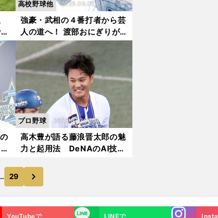
高校野球他
2025.09.05更新
恩
強豪・武相の４番打者から芸
砂漠
人の道へ！ 渡部おにぎりが
ける
高校野球から得たもの「社会
は野球部ほど理不尽じゃない
ですから（笑）」
プロ野球
2025.07.30更新
との
高木豊が語る藤浪晋太郎の魅
シエ
力と起用法 DeNAのAI技術
置転
で「最大の武器」を生かせる
か
次
..
29
Instagra
LINE
YouTubeで
LINEで
Inst