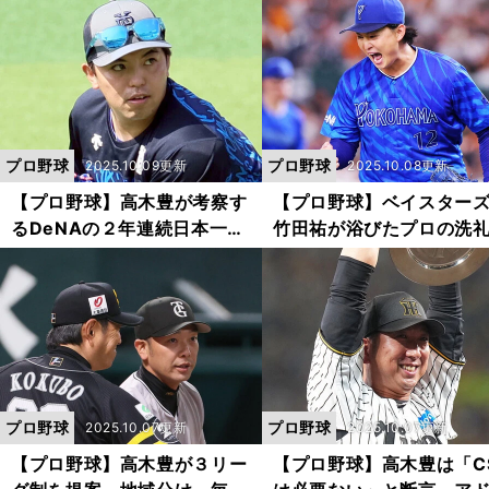
当てた阪神などをどう評価し
いたことのすべて」
た？｜「阪神・DeNA・巨
人」編
プロ野球
プロ野球
2025.10.09更新
2025.10.08更新
【プロ野球】高木豊が考察す
【プロ野球】ベイスター
るDeNAの２年連続日本一の
竹田祐が浴びたプロの洗
可能性 CSで「カギにな
直後につかんだ自信「あ
る」ピッチャーは？
声でおかしくなりそうだ
た」
プロ野球
プロ野球
2025.10.07更新
2025.10.07更新
【プロ野球】高木豊が３リー
【プロ野球】高木豊は「C