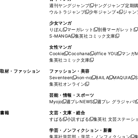
開
で
い
ウ
ウ
い
週刊ヤングジャンプ
ヤングジャンプ定期
新
く
開
ウ
ィ
ィ
ウ
ウルトラジャンプ
少年ジャンプ+
ジャン
新
し
新
く
ィ
ン
ン
ィ
し
い
し
ン
ド
ド
ン
少女マンガ
い
ウ
い
ド
ウ
ウ
ド
りぼん
マーガレット
別冊マーガレット
新
新
新
ウ
ィ
ウ
ウ
で
で
ウ
S-MANGA
集英社コミック文庫
し
新
し
新
ィ
ン
ィ
で
開
開
で
い
し
い
し
ン
ド
ン
女性マンガ
開
く
く
開
ウ
い
ウ
い
ド
ウ
ド
Cookie
Cocohana
office YOU
マンガM
く
く
新
新
新
ィ
ウ
ィ
ウ
ウ
で
ウ
集英社コミック文庫
し
新
し
し
ン
ィ
ン
ィ
で
開
で
い
し
い
い
ド
ン
ド
ン
取材・ファッション
ファッション・美容
開
く
開
ウ
い
ウ
ウ
ウ
ド
ウ
ド
Seventeen
non-no
BAILA
MAQUIA
S
く
く
新
新
新
新
ィ
ウ
ィ
ィ
で
ウ
で
ウ
集英社オンライン
し
新
し
し
し
ン
ィ
ン
ン
開
で
開
で
い
し
い
い
い
ド
ン
ド
ド
芸能・情報・スポーツ
く
開
く
開
ウ
い
ウ
ウ
ウ
ウ
ド
ウ
ウ
Myojo
週プレNEWS
週プレ グラジャパ!
く
く
新
新
新
ィ
ウ
ィ
ィ
ィ
で
ウ
で
で
し
し
ン
ィ
ン
ン
ン
書籍
文芸・文庫・総合
開
で
開
開
い
い
ド
ン
ド
ド
ド
すばる
小説すばる
集英社 文芸ステーシ
く
開
く
く
新
新
ウ
ウ
ウ
ド
ウ
ウ
ウ
く
し
し
ィ
ィ
学芸・ノンフィクション・新書
で
ウ
で
で
で
い
い
ン
ン
集英社学芸部 - 学芸・ノンフィクション
開
で
開
開
開
新