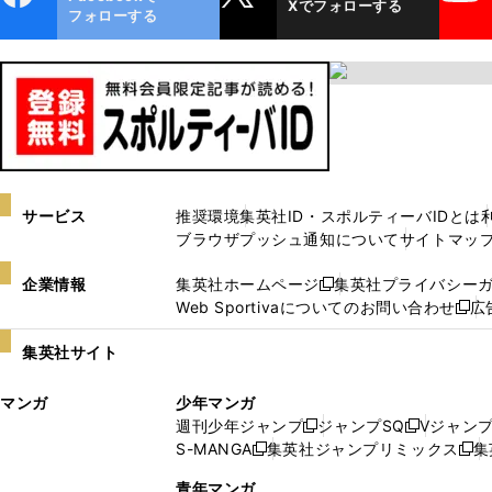
Xでフォローする
ok
フォローする
サービス
推奨環境
集英社ID・スポルティーバIDとは
ブラウザプッシュ通知について
サイトマッ
企業情報
集英社ホームページ
集英社プライバシー
新
Web Sportivaについてのお問い合わせ
広
し
新
い
し
集英社サイト
ウ
い
ィ
ウ
マンガ
少年マンガ
ン
ィ
週刊少年ジャンプ
ジャンプSQ
Vジャン
ド
ン
新
新
S-MANGA
集英社ジャンプリミックス
集
ウ
ド
新
し
し
新
で
ウ
し
い
い
し
青年マンガ