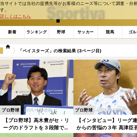
当サイトでは当社の提携先等がお客様のニーズ等について調査・分析し
web Sportiva (webスポルティーバ)
す。
詳しくはこちら
新着
ランキング
野球
サッカー
競馬
ゴル
we
「ベイスターズ」の検索結果 (3ページ目)
b
ス
ポ
ル
テ
ィ
ー
バ
プロ野球
プロ野球
2025.11.04更新
2025.10.09更新
【プロ野球】高木豊がセ・リ
【インタビュー】リーグ
ーグのドラフトを３段階で採
からの苦悩の３年 髙津臣
点 創価大の立石正広を引き
が明かす「ヤクルトで起