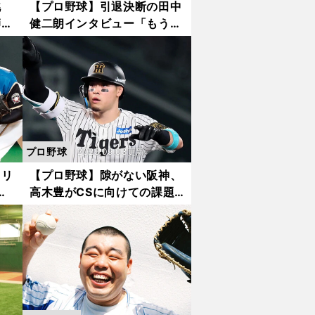
挑
【プロ野球】引退決断の田中
師へ
健二朗インタビュー「もうこ
幸せ
れ以上、頑張れない」「最後
プロ
はハヤテでもがくことができ
てよかった」
プロ野球
2025.09.03更新
・リ
【プロ野球】隙がない阪神、
国
高木豊がCSに向けての課題
いけ
を分析 短期決戦で戦いたく
ンタ
ないチームは？