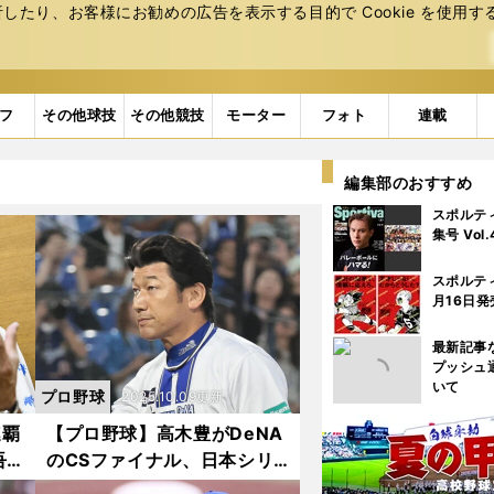
たり、お客様にお勧めの広告を表⽰する⽬的で Cookie を使⽤す
フ
その他球技
その他競技
モーター
フォト
連載
編集部のおすすめ
スポルテ
集号 Vol
スポルテ
月16日発
最新記事
プッシュ
いて
プロ野球
2025.10.09更新
連覇
【プロ野球】高木豊がDeNA
吾
のCSファイナル、日本シリ
きて
ーズまでの展開を予想 三浦