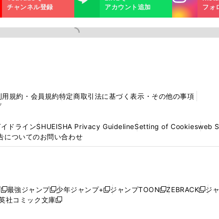
m
チャンネル登録
アカウント追加
フォ
利用規約・会員規約
特定商取引法に基づく表示・その他の事項
プ
ガイドライン
SHUEISHA Privacy Guideline
Setting of Cookies
web 
告についてのお問い合わせ
プ
最強ジャンプ
少年ジャンプ+
ジャンプTOON
ZEBRACK
ジ
新
新
新
新
新
英社コミック文庫
し
新
し
し
し
し
い
い
し
い
い
い