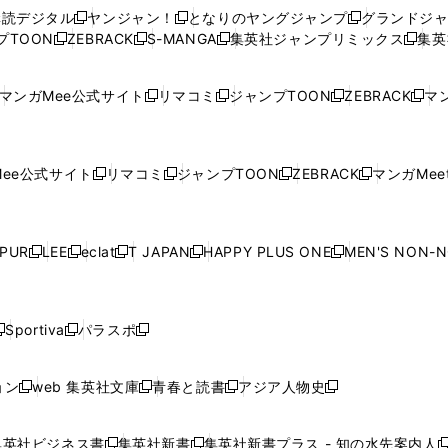
ウ
ウ
い
ウ
ウ
ウ
購読デジタル
ヤンジャン！
となりのヤングジャンプ
グランドジ
新
新
新
ィ
ィ
ウ
ィ
ィ
ィ
プTOON
ZEBRACK
S-MANGA
集英社ジャンプリミックス
集英
新
し
新
し
新
し
新
ン
ン
ィ
ン
ン
ン
し
い
し
い
し
い
し
ド
ド
ン
ド
ド
ド
い
ウ
い
ウ
い
ウ
い
ウ
ウ
ド
ウ
ウ
ウ
マンガMee公式サイト
リマコミ
ジャンプTOON
ZEBRACK
マン
新
新
新
新
ウ
ィ
ウ
ィ
ウ
ィ
ウ
で
で
ウ
で
で
で
し
し
し
し
し
ィ
ン
ィ
ン
ィ
ン
ィ
開
開
で
開
開
開
い
い
い
い
い
ン
ド
ン
ド
ン
ド
ン
く
く
開
く
く
く
ウ
ウ
ウ
ウ
ウ
ド
ウ
ド
ウ
ド
ウ
ド
ee公式サイト
リマコミ
ジャンプTOON
ZEBRACK
マンガMeet
く
新
新
新
新
ィ
ィ
ィ
ィ
ィ
ウ
で
ウ
で
ウ
で
ウ
し
し
し
し
ン
ン
ン
ン
ン
で
開
で
開
で
開
で
い
い
い
い
ド
ド
ド
ド
ド
開
く
開
く
開
く
開
ウ
ウ
ウ
ウ
ウ
ウ
ウ
ウ
ウ
PUR
LEE
eclat
T JAPAN
HAPPY PLUS ONE
MEN'S NON-
く
く
く
く
新
新
新
新
新
ィ
ィ
ィ
ィ
で
で
で
で
で
し
し
し
し
し
ン
ン
ン
ン
開
開
開
開
開
い
い
い
い
い
ド
ド
ド
ド
く
く
く
く
く
ウ
ウ
ウ
ウ
ウ
ウ
ウ
ウ
ウ
Sportiva
パラスポ
新
新
ィ
ィ
ィ
ィ
ィ
で
で
で
で
し
し
し
ン
ン
ン
ン
ン
開
開
開
開
い
い
い
ド
ド
ド
ド
ド
ョン
web 集英社文庫
青春と読書
アジア人物史
く
く
く
く
新
新
新
新
ウ
ウ
ウ
ウ
ウ
ウ
ウ
ウ
し
し
し
し
ィ
ィ
ィ
で
で
で
で
で
い
い
い
い
ン
ン
ン
集英社ビジネス書
集英社新書
集英社新書プラス - 知の水先案内人
開
開
開
開
開
新
新
新