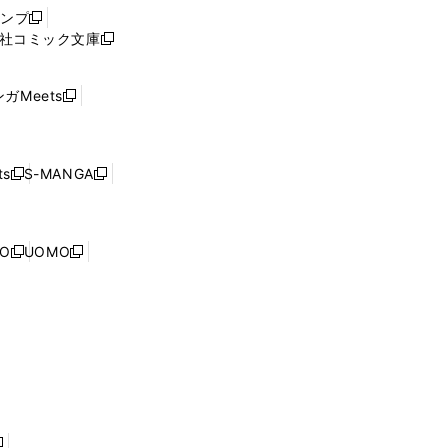
ウ
ャンプ
新
ィ
社コミック文庫
し
新
ン
い
し
ド
ウ
い
ウ
ガMeets
新
ィ
ウ
で
し
ン
ィ
開
い
ド
ン
く
ウ
ウ
ド
s
S-MANGA
新
新
ィ
で
ウ
し
し
ン
開
で
い
い
ド
く
開
ウ
ウ
ウ
NO
UOMO
く
新
新
ィ
ィ
で
し
し
ン
ン
開
い
い
ド
ド
く
ウ
ウ
ウ
ウ
ィ
ィ
で
で
ン
ン
開
開
ド
ド
く
く
ウ
ウ
で
で
開
開