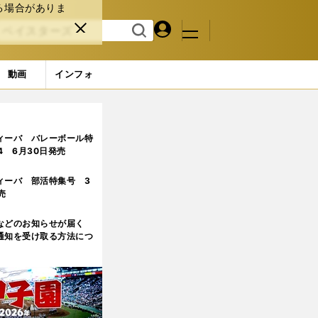
る場合がありま
マイペ
閉じ
検索
メニュ
ー
る
す
ジ
る
動画
インフォ
ィーバ バレーボール特
.4 6月30日発売
ィーバ 部活特集号 3
売
などのお知らせが届く
通知を受け取る方法につ