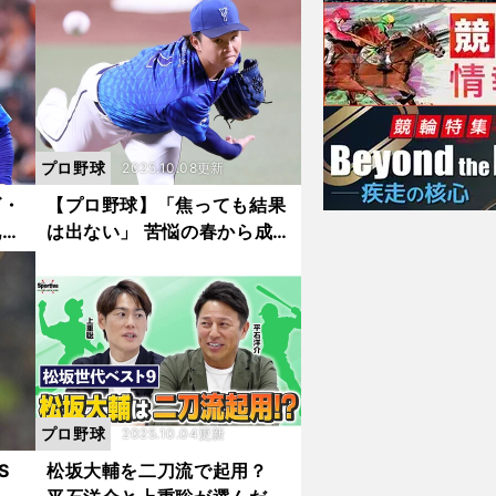
大輔監督の花道を飾れるか
プロ野球
2025.10.08更新
ズ・
【プロ野球】「焦っても結果
礼と
は出ない」 苦悩の春から成
の歓
長の夏へ、ベイスターズ・竹
っ
田祐が語るプロ初勝利までの
軌跡
プロ野球
2025.10.04更新
S
松坂大輔を二刀流で起用？