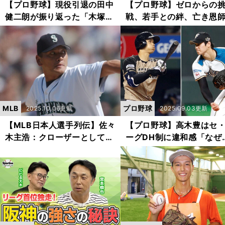
【プロ野球】現役引退の田中
【プロ野球】ゼロからの
健二朗が振り返った「木塚敦
戦、若手との絆、亡き恩
志との死闘の日々」と「忘れ
の想い...田中健二朗が「
られない２つのシーン」
だった」と語った第２の
野球人生
MLB
プロ野球
2025.10.06更新
2025.09.03更新
【MLB日本人選手列伝】佐々
【プロ野球】高木豊はセ
木主浩：クローザーとしてマ
ーグDH制に違和感「なぜ
リナーズ最盛期に鮮烈な記憶
際基準に合わせなければ
を残した「大魔神」
ないのか」 リプレーセ
ー導入は賛成