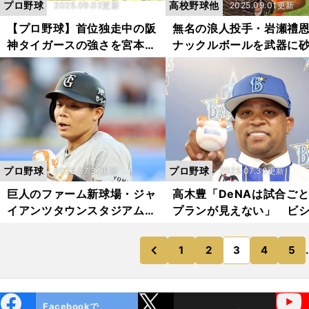
プロ野球
高校野球他
2025.09.02更新
2025.09.01更新
【プロ野球】首位独走中の阪
無名の浪人投手・岩瀬禮
神タイガースの強さを宮本慎
ナックルボールを武器に
也が分析「予想どおりです」
の摩天楼ドバイで夢をか
異端の挑戦
プロ野球
プロ野球
2025.07.31更新
2025.07.30更新
巨人のファーム新球場・ジャ
高木豊「DeNAは試合ご
イアンツタウンスタジアムは
プランが見えない」 ビ
「選手に対する思いを感じ
ドの補強、コーチ陣の配
る」 ブレイクを目指す若手
換にも疑問符
1
2
3
4
5
.
のページへ
のページへ
前
たちの決意
ebo
X
YouTube
Facebookで