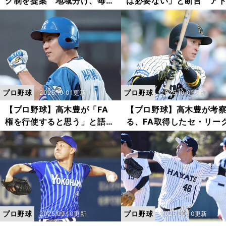
グ制を提案 地域分け、毎年
は必要ない」と断言 ア
のシャッフルなど理想の形
ンテージの再考、新たな
は？
実施の検討を提案
プロ野球
プロ野球
2025.10.01更新
2025.10.01更新
【プロ野球】高木豊が「FA
【プロ野球】高木豊が考
権を行使すると思う」と語る
る、FA取得したセ・リー
パ・リーグの選手は？ 器用
の選手の動向 阪神・近
なオリックスの右腕も人気が
司は残留濃厚だが「少し
出そう
なる」点も
プロ野球
プロ野球
2025.09.10更新
2025.09.10更新