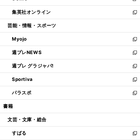
新
開
ウ
ン
ウ
し
集英社オンライン
く
で
ド
ィ
い
新
開
ウ
ン
ウ
し
芸能・情報・スポーツ
く
で
ド
ィ
い
開
ウ
ン
ウ
Myojo
く
で
ド
ィ
新
開
ウ
ン
し
週プレNEWS
く
で
ド
い
新
開
ウ
ウ
し
週プレ グラジャパ!
く
で
ィ
い
新
開
ン
ウ
し
Sportiva
く
ド
ィ
い
新
ウ
ン
ウ
し
パラスポ
で
ド
ィ
い
新
開
ウ
ン
ウ
し
書籍
く
で
ド
ィ
い
開
ウ
ン
ウ
文芸・文庫・総合
く
で
ド
ィ
開
ウ
ン
すばる
く
で
ド
新
開