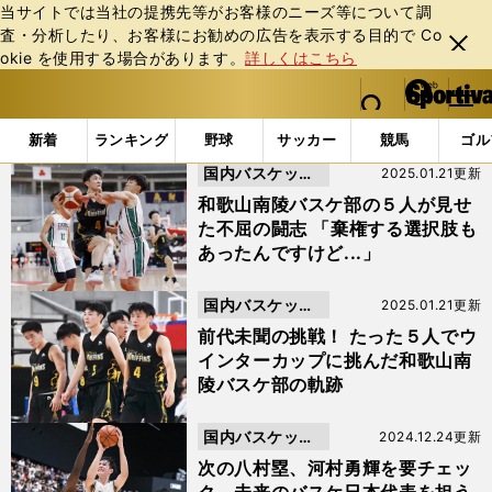
当サイトでは当社の提携先等がお客様のニーズ等について調
査・分析したり、お客様にお勧めの広告を表⽰する⽬的で Co
閉じ
okie を使⽤する場合があります。
詳しくはこちら
る
マイペ
web Sportiva (webスポルティーバ)
検索
メニュ
we
ー
「#高校バスケ」の最新ニュース・ 情報
b
ジ
新着
ランキング
野球
サッカー
競馬
ゴル
ス
国内バスケット
2025.01.21更新
ポ
ル
ボール
和歌山南陵バスケ部の５人が見せ
テ
た不屈の闘志 「棄権する選択肢も
ィ
あったんですけど...」
ー
バ
国内バスケット
2025.01.21更新
ボール
前代未聞の挑戦！ たった５人でウ
インターカップに挑んだ和歌山南
陵バスケ部の軌跡
国内バスケット
2024.12.24更新
ボール
次の八村塁、河村勇輝を要チェッ