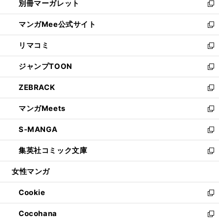
別冊マーガレット
く
で
ィ
い
新
開
ン
ウ
し
マンガMee公式サイト
く
ド
ィ
い
新
ウ
ン
ウ
し
リマコミ
で
ド
ィ
い
新
開
ウ
ン
ウ
し
ジャンプTOON
く
で
ド
ィ
い
新
開
ウ
ン
ウ
し
ZEBRACK
く
で
ド
ィ
い
新
開
ウ
ン
ウ
し
マンガMeets
く
で
ド
ィ
い
新
開
ウ
ン
ウ
し
S-MANGA
く
で
ド
ィ
い
新
開
ウ
ン
ウ
し
集英社コミック文庫
く
で
ド
ィ
い
新
開
ウ
ン
ウ
し
女性マンガ
く
で
ド
ィ
い
開
ウ
ン
ウ
Cookie
く
で
ド
ィ
新
開
ウ
ン
し
Cocohana
く
で
ド
い
新