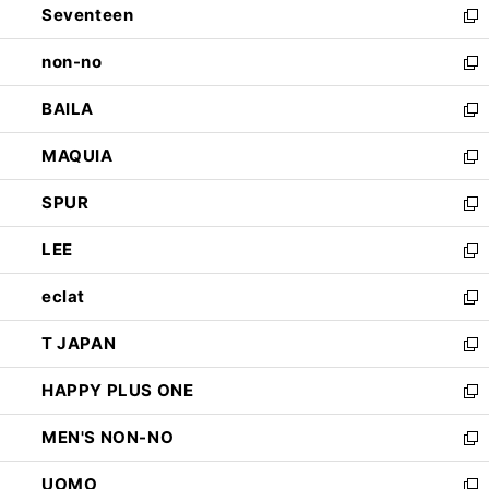
Seventeen
く
で
ド
新
開
ウ
し
non-no
く
で
い
新
開
ウ
し
BAILA
く
ィ
い
新
ン
ウ
し
MAQUIA
ド
ィ
い
新
ウ
ン
ウ
し
SPUR
で
ド
ィ
い
新
開
ウ
ン
ウ
し
LEE
く
で
ド
ィ
い
新
開
ウ
ン
ウ
し
eclat
く
で
ド
ィ
い
新
開
ウ
ン
ウ
し
T JAPAN
く
で
ド
ィ
い
新
開
ウ
ン
ウ
し
HAPPY PLUS ONE
く
で
ド
ィ
い
新
開
ウ
ン
ウ
し
MEN'S NON-NO
く
で
ド
ィ
い
新
開
ウ
ン
ウ
し
UOMO
く
で
ド
ィ
い