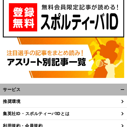
サービス
開
く/
推奨環境
閉
じ
集英社ID・スポルティーバIDとは
る
利用規約・会員規約