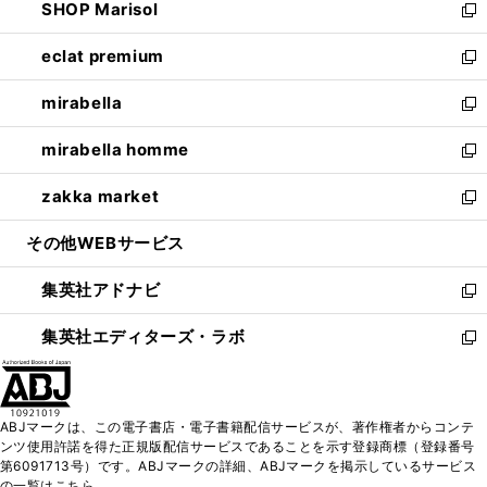
SHOP Marisol
く
で
ド
ィ
い
新
開
ウ
ン
ウ
し
eclat premium
く
で
ド
ィ
い
新
開
ウ
ン
ウ
し
mirabella
く
で
ド
ィ
い
新
開
ウ
ン
ウ
し
mirabella homme
く
で
ド
ィ
い
新
開
ウ
ン
ウ
し
zakka market
く
で
ド
ィ
い
新
開
ウ
ン
ウ
し
その他WEBサービス
く
で
ド
ィ
い
開
ウ
ン
ウ
集英社アドナビ
く
で
ド
ィ
新
開
ウ
ン
し
集英社エディターズ・ラボ
く
で
ド
い
新
開
ウ
ウ
し
く
で
ィ
い
開
ン
ウ
ABJマークは、この電子書店・電子書籍配信サービスが、著作権者からコンテ
く
ド
ィ
ンツ使用許諾を得た正規版配信サービスであることを示す登録商標（登録番号
ウ
ン
第6091713号）です。ABJマークの詳細、ABJマークを掲示しているサービス
で
ド
の一覧はこちら。