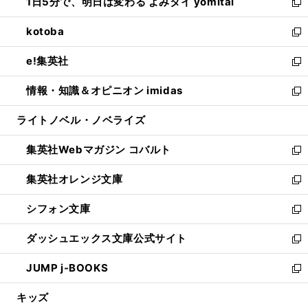
1日5分で、明日は変わる よみタイ yomitai
で
ド
ィ
い
新
開
ウ
ン
ウ
し
kotoba
く
で
ド
ィ
い
新
開
ウ
ン
ウ
し
e!集英社
く
で
ド
ィ
い
新
開
ウ
ン
ウ
し
情報・知識＆オピニオン imidas
く
で
ド
ィ
い
新
開
ウ
ン
ウ
し
ライトノベル・ノベライズ
く
で
ド
ィ
い
開
ウ
ン
ウ
集英社Webマガジン コバルト
く
で
ド
ィ
新
開
ウ
ン
し
集英社オレンジ文庫
く
で
ド
い
新
開
ウ
ウ
し
シフォン文庫
く
で
ィ
い
新
開
ン
ウ
し
ダッシュエックス文庫公式サイト
く
ド
ィ
い
新
ウ
ン
ウ
し
JUMP j-BOOKS
で
ド
ィ
い
新
開
ウ
ン
ウ
し
キッズ
く
で
ド
ィ
い