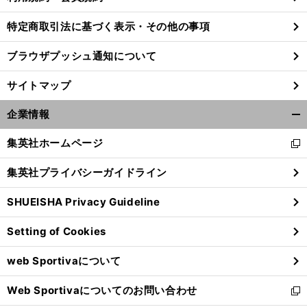
特定商取引法に基づく表示・その他の事項
ブラウザプッシュ通知について
サイトマップ
企業情報
開
く/
集英社ホームページ
新
閉
し
じ
集英社プライバシーガイドライン
い
る
ウ
SHUEISHA Privacy Guideline
ィ
ン
Setting of Cookies
ド
ウ
web Sportivaについて
で
開
Web Sportivaについてのお問い合わせ
く
新