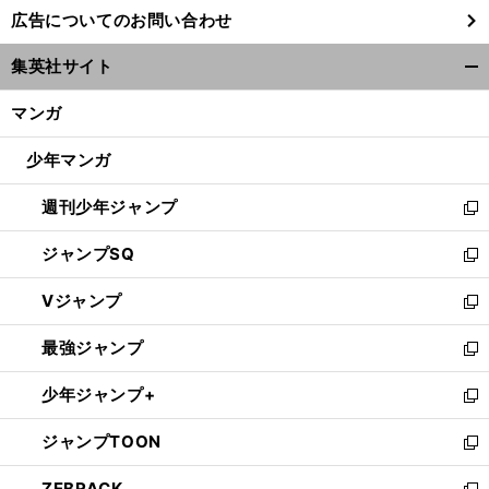
し
広告についてのお問い合わせ
い
ウ
集英社サイト
ィ
開
ン
く/
マンガ
ド
閉
ウ
じ
少年マンガ
で
る
開
週刊少年ジャンプ
く
新
し
ジャンプSQ
い
新
ウ
し
Vジャンプ
ィ
い
新
ン
ウ
し
最強ジャンプ
ド
ィ
い
新
ウ
ン
ウ
し
少年ジャンプ+
で
ド
ィ
い
新
開
ウ
ン
ウ
し
ジャンプTOON
く
で
ド
ィ
い
新
開
ウ
ン
ウ
し
ZEBRACK
く