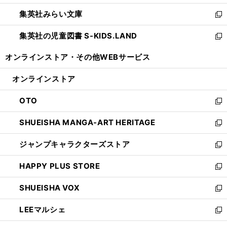
開
ウ
ン
ウ
集英社みらい文庫
く
で
ド
ィ
新
開
ウ
ン
し
集英社の児童図書 S-KIDS.LAND
く
で
ド
い
新
開
ウ
ウ
し
オンラインストア・
その他WEBサービス
く
で
ィ
い
開
ン
ウ
オンラインストア
く
ド
ィ
ウ
ン
OTO
で
ド
新
開
ウ
し
SHUEISHA MANGA-ART HERITAGE
く
で
い
新
開
ウ
し
ジャンプキャラクターズストア
く
ィ
い
新
ン
ウ
し
HAPPY PLUS STORE
ド
ィ
い
新
ウ
ン
ウ
し
SHUEISHA VOX
で
ド
ィ
い
新
開
ウ
ン
ウ
し
LEEマルシェ
く
で
ド
ィ
い
新
開
ウ
ン
ウ
し