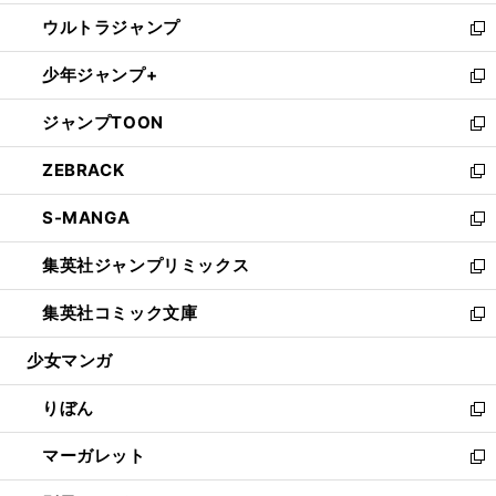
開
ウ
ン
ウ
し
ウルトラジャンプ
く
で
ド
ィ
い
新
開
ウ
ン
ウ
し
少年ジャンプ+
く
で
ド
ィ
い
新
開
ウ
ン
ウ
し
ジャンプTOON
く
で
ド
ィ
い
新
開
ウ
ン
ウ
し
ZEBRACK
く
で
ド
ィ
い
新
開
ウ
ン
ウ
し
S-MANGA
く
で
ド
ィ
い
新
開
ウ
ン
ウ
し
集英社ジャンプリミックス
く
で
ド
ィ
い
新
開
ウ
ン
ウ
し
集英社コミック文庫
く
で
ド
ィ
い
新
開
ウ
ン
ウ
し
少女マンガ
く
で
ド
ィ
い
開
ウ
ン
ウ
りぼん
く
で
ド
ィ
新
開
ウ
ン
し
マーガレット
く
で
ド
い
新
開
ウ
ウ
し