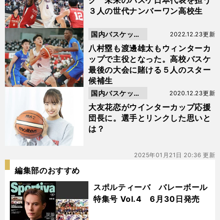
ク 未来のバスケ日本代表を担う
３人の世代ナンバーワン高校生
国内バスケット
2022.12.23更新
ボール
八村塁も渡邊雄太もウィンターカ
ップで主役となった。高校バスケ
最後の大会に賭ける５人のスター
候補生
国内バスケット
2020.12.23更新
ボール
大友花恋がウインターカップ応援
団長に。選手とリンクした思いと
は？
2025年01月21日 20:36 更新
編集部のおすすめ
スポルティーバ バレーボール
特集号 Vol.4 6月30日発売