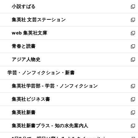
ウ
し
小説すばる
く
で
い
新
開
ウ
し
集英社 文芸ステーション
く
ィ
い
新
ン
ウ
し
web 集英社文庫
ド
ィ
い
新
ウ
ン
ウ
し
青春と読書
で
ド
ィ
い
新
開
ウ
ン
ウ
し
アジア人物史
く
で
ド
ィ
い
新
開
ウ
ン
ウ
し
学芸・ノンフィクション・新書
く
で
ド
ィ
い
開
ウ
ン
ウ
集英社学芸部 - 学芸・ノンフィクション
く
で
ド
ィ
新
開
ウ
ン
し
集英社ビジネス書
く
で
ド
い
新
開
ウ
ウ
し
集英社新書
く
で
ィ
い
新
開
ン
ウ
し
集英社新書プラス - 知の水先案内人
く
ド
ィ
い
新
ウ
ン
ウ
し