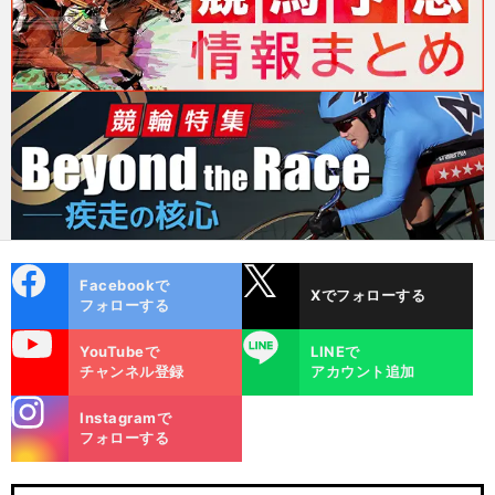
cebo
X
Facebookで
Xでフォローする
ok
フォローする
uTube
LINE
YouTubeで
LINEで
チャンネル登録
アカウント追加
stagra
Instagramで
m
フォローする