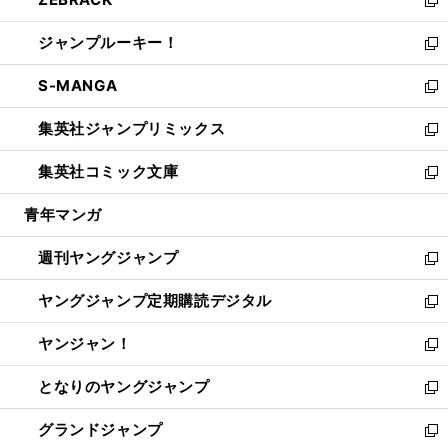
で
ド
ィ
い
新
開
ウ
ン
ウ
し
ジャンプルーキー！
く
で
ド
ィ
い
新
開
ウ
ン
ウ
し
S-MANGA
く
で
ド
ィ
い
新
開
ウ
ン
ウ
し
集英社ジャンプリミックス
く
で
ド
ィ
い
新
開
ウ
ン
ウ
し
集英社コミック文庫
く
で
ド
ィ
い
新
開
ウ
ン
ウ
し
青年マンガ
く
で
ド
ィ
い
開
ウ
ン
ウ
週刊ヤングジャンプ
く
で
ド
ィ
新
開
ウ
ン
し
ヤングジャンプ定期購読デジタル
く
で
ド
い
新
開
ウ
ウ
し
ヤンジャン！
く
で
ィ
い
新
開
ン
ウ
し
となりのヤングジャンプ
く
ド
ィ
い
新
ウ
ン
ウ
し
グランドジャンプ
で
ド
ィ
い
新