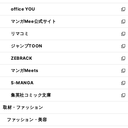
開
ウ
ウ
し
office YOU
く
で
ィ
い
新
開
ン
ウ
し
マンガMee公式サイト
く
ド
ィ
い
新
ウ
ン
ウ
し
リマコミ
で
ド
ィ
い
新
開
ウ
ン
ウ
し
ジャンプTOON
く
で
ド
ィ
い
新
開
ウ
ン
ウ
し
ZEBRACK
く
で
ド
ィ
い
新
開
ウ
ン
ウ
し
マンガMeets
く
で
ド
ィ
い
新
開
ウ
ン
ウ
し
S-MANGA
く
で
ド
ィ
い
新
開
ウ
ン
ウ
し
集英社コミック文庫
く
で
ド
ィ
い
新
開
ウ
ン
ウ
し
取材・ファッション
く
で
ド
ィ
い
開
ウ
ン
ウ
ファッション・美容
く
で
ド
ィ
開
ウ
ン