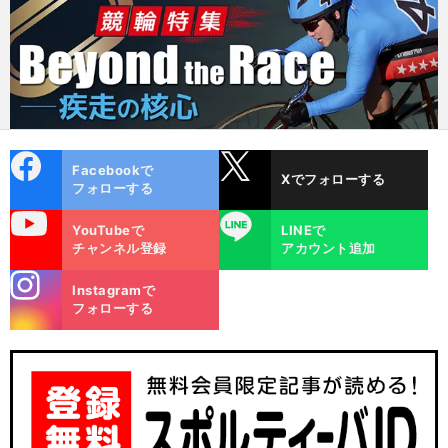
cebo
X
Facebookで
Xでフォローする
ok
フォローする
uTube
LINE
YouTubeで
LINEで
チャンネル登録
アカウント追加
stagra
Instagramで
m
フォローする