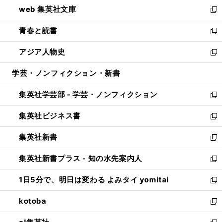
ウ
し
web 集英社文庫
ド
ィ
い
新
ウ
ン
ウ
し
青春と読書
で
ド
ィ
い
新
開
ウ
ン
ウ
し
アジア人物史
く
で
ド
ィ
い
新
開
ウ
ン
ウ
し
学芸・ノンフィクション・新書
く
で
ド
ィ
い
開
ウ
ン
ウ
集英社学芸部 - 学芸・ノンフィクション
く
で
ド
ィ
新
開
ウ
ン
し
集英社ビジネス書
く
で
ド
い
新
開
ウ
ウ
し
集英社新書
く
で
ィ
い
新
開
ン
ウ
し
集英社新書プラス - 知の水先案内人
く
ド
ィ
い
新
ウ
ン
ウ
し
1日5分で、明日は変わる よみタイ yomitai
で
ド
ィ
い
新
開
ウ
ン
ウ
し
kotoba
く
で
ド
ィ
い
新
開
ウ
ン
ウ
し