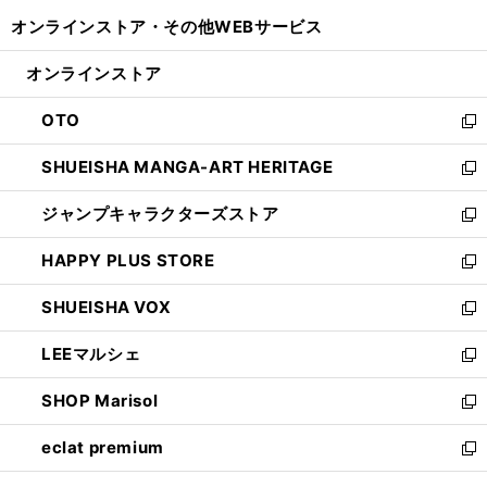
開
ウ
ウ
し
オンラインストア・
その他WEBサービス
く
で
ィ
い
開
ン
ウ
オンラインストア
く
ド
ィ
ウ
ン
OTO
で
ド
新
開
ウ
し
SHUEISHA MANGA-ART HERITAGE
く
で
い
新
開
ウ
し
ジャンプキャラクターズストア
く
ィ
い
新
ン
ウ
し
HAPPY PLUS STORE
ド
ィ
い
新
ウ
ン
ウ
し
SHUEISHA VOX
で
ド
ィ
い
新
開
ウ
ン
ウ
し
LEEマルシェ
く
で
ド
ィ
い
新
開
ウ
ン
ウ
し
SHOP Marisol
く
で
ド
ィ
い
新
開
ウ
ン
ウ
し
eclat premium
く
で
ド
ィ
い
新
開
ウ
ン
ウ
し