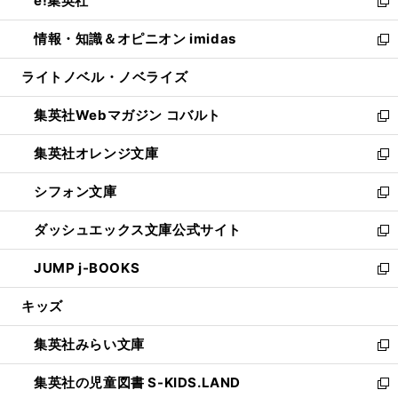
e!集英社
く
で
ド
ィ
い
新
開
ウ
ン
ウ
し
情報・知識＆オピニオン imidas
く
で
ド
ィ
い
新
開
ウ
ン
ウ
し
ライトノベル・ノベライズ
く
で
ド
ィ
い
開
ウ
ン
ウ
集英社Webマガジン コバルト
く
で
ド
ィ
新
開
ウ
ン
し
集英社オレンジ文庫
く
で
ド
い
新
開
ウ
ウ
し
シフォン文庫
く
で
ィ
い
新
開
ン
ウ
し
ダッシュエックス文庫公式サイト
く
ド
ィ
い
新
ウ
ン
ウ
し
JUMP j-BOOKS
で
ド
ィ
い
新
開
ウ
ン
ウ
し
キッズ
く
で
ド
ィ
い
開
ウ
ン
ウ
集英社みらい文庫
く
で
ド
ィ
新
開
ウ
ン
し
集英社の児童図書 S-KIDS.LAND
く
で
ド
い
新