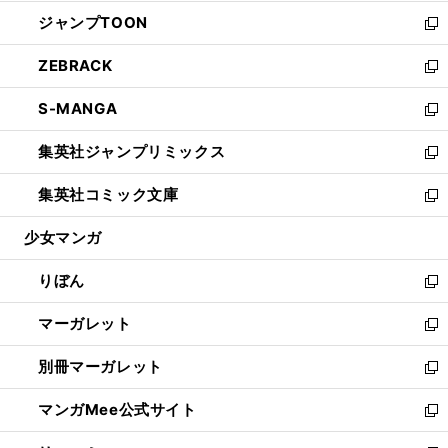
開
ウ
ン
ウ
し
ジャンプTOON
く
で
ド
ィ
い
新
開
ウ
ン
ウ
し
ZEBRACK
く
で
ド
ィ
い
新
開
ウ
ン
ウ
し
S-MANGA
く
で
ド
ィ
い
新
開
ウ
ン
ウ
し
集英社ジャンプリミックス
く
で
ド
ィ
い
新
開
ウ
ン
ウ
し
集英社コミック文庫
く
で
ド
ィ
い
新
開
ウ
ン
ウ
し
少女マンガ
く
で
ド
ィ
い
開
ウ
ン
ウ
りぼん
く
で
ド
ィ
新
開
ウ
ン
し
マーガレット
く
で
ド
い
新
開
ウ
ウ
し
別冊マーガレット
く
で
ィ
い
新
開
ン
ウ
し
マンガMee公式サイト
く
ド
ィ
い
新
ウ
ン
ウ
し