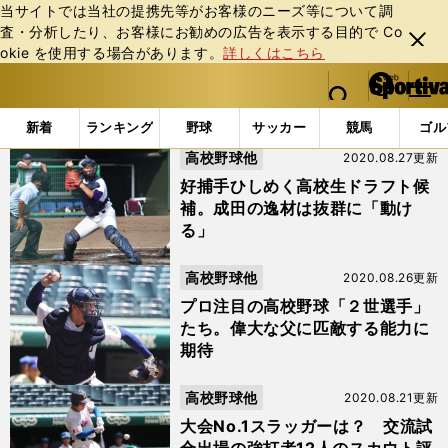
当サイトでは当社の提携先等がお客様のニーズ等について調
査・分析したり、お客様にお勧めの広告を表⽰する⽬的で Co
閉じ
okie を使⽤する場合があります。
詳しくはこちら
る
マイペ
web Sportiva (webスポルティーバ)
検索
メニュ
we
ー
「#関本勇輔」の最新ニュース・ 情報
b
ジ
新着
ランキング
野球
サッカー
競馬
ゴル
ス
高校野球他
2020.08.27更新
ポ
ル
好捕手ひしめく高校生ドラフト候
テ
補。成田の逸材は抜群に「動け
ィ
る」
ー
バ
高校野球他
2020.08.26更新
プロ注目の高校野球「２世選手」
たち。偉大な父に匹敵する能力に
期待
高校野球他
2020.08.21更新
大会No.1スラッガーは？ 交流試