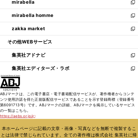
mirabella
く
で
ド
ィ
い
新
開
ウ
ン
ウ
し
mirabella homme
く
で
ド
ィ
い
新
開
ウ
ン
ウ
し
zakka market
く
で
ド
ィ
い
新
開
ウ
ン
ウ
し
その他WEBサービス
く
で
ド
ィ
い
開
ウ
ン
ウ
集英社アドナビ
く
で
ド
ィ
新
開
ウ
ン
し
集英社エディターズ・ラボ
く
で
ド
い
新
開
ウ
ウ
し
く
で
ィ
い
開
ン
ウ
ABJマークは、この電子書店・電子書籍配信サービスが、著作権者からコンテ
く
ド
ィ
ンツ使用許諾を得た正規版配信サービスであることを示す登録商標（登録番号
ウ
ン
第6091713号）です。ABJマークの詳細、ABJマークを掲示しているサービス
で
ド
の一覧はこちら。
開
ウ
https://aebs.or.jp/
新
く
で
し
い
開
本ホームページに記載の文章・画像・写真などを無断で複製するこ
ウ
く
とは法律で禁じられています。全ての著作権は株式会社 集英社に帰
ィ