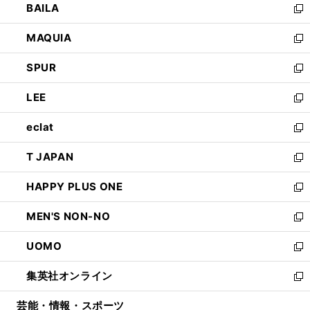
BAILA
く
ィ
い
新
ン
ウ
し
MAQUIA
ド
ィ
い
新
ウ
ン
ウ
し
SPUR
で
ド
ィ
い
新
開
ウ
ン
ウ
し
LEE
く
で
ド
ィ
い
新
開
ウ
ン
ウ
し
eclat
く
で
ド
ィ
い
新
開
ウ
ン
ウ
し
T JAPAN
く
で
ド
ィ
い
新
開
ウ
ン
ウ
し
HAPPY PLUS ONE
く
で
ド
ィ
い
新
開
ウ
ン
ウ
し
MEN'S NON-NO
く
で
ド
ィ
い
新
開
ウ
ン
ウ
し
UOMO
く
で
ド
ィ
い
新
開
ウ
ン
ウ
し
集英社オンライン
く
で
ド
ィ
い
新
開
ウ
ン
ウ
し
芸能・情報・スポーツ
く
で
ド
ィ
い