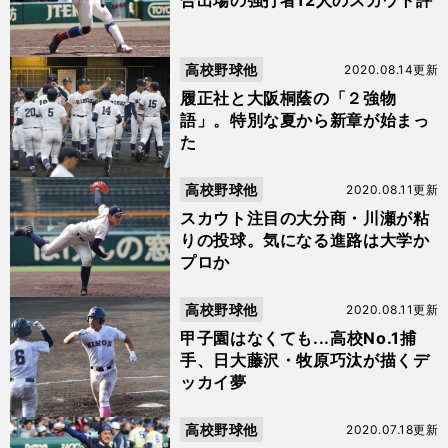
合出場の強打者12人のスカウト評
高校野球他
2020.08.14更新
履正社と大阪桐蔭の「２強物
語」。特別な夏から新章が始まっ
た
高校野球他
2020.08.11更新
スカウト注目の大分商・川瀬が粘
りの投球。気になる進路は大学か
プロか
高校野球他
2020.08.11更新
甲子園はなくても...高校No.1捕
手、日大藤沢・牧原巧汰が描くデ
ッカイ夢
高校野球他
2020.07.18更新