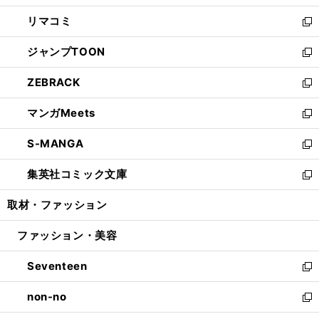
ウ
ン
ウ
し
リマコミ
で
ド
ィ
い
新
開
ウ
ン
ウ
し
ジャンプTOON
く
で
ド
ィ
い
新
開
ウ
ン
ウ
し
ZEBRACK
く
で
ド
ィ
い
新
開
ウ
ン
ウ
し
マンガMeets
く
で
ド
ィ
い
新
開
ウ
ン
ウ
し
S-MANGA
く
で
ド
ィ
い
新
開
ウ
ン
ウ
し
集英社コミック文庫
く
で
ド
ィ
い
新
開
ウ
ン
ウ
し
取材・ファッション
く
で
ド
ィ
い
開
ウ
ン
ウ
ファッション・美容
く
で
ド
ィ
開
ウ
ン
Seventeen
く
で
ド
新
開
ウ
し
non-no
く
で
い
新
開
ウ
し