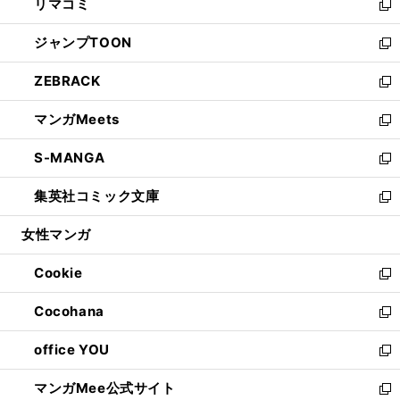
リマコミ
で
ド
ィ
い
新
開
ウ
ン
ウ
し
ジャンプTOON
く
で
ド
ィ
い
新
開
ウ
ン
ウ
し
ZEBRACK
く
で
ド
ィ
い
新
開
ウ
ン
ウ
し
マンガMeets
く
で
ド
ィ
い
新
開
ウ
ン
ウ
し
S-MANGA
く
で
ド
ィ
い
新
開
ウ
ン
ウ
し
集英社コミック文庫
く
で
ド
ィ
い
新
開
ウ
ン
ウ
し
女性マンガ
く
で
ド
ィ
い
開
ウ
ン
ウ
Cookie
く
で
ド
ィ
新
開
ウ
ン
し
Cocohana
く
で
ド
い
新
開
ウ
ウ
し
office YOU
く
で
ィ
い
新
開
ン
ウ
し
マンガMee公式サイト
く
ド
ィ
い
新