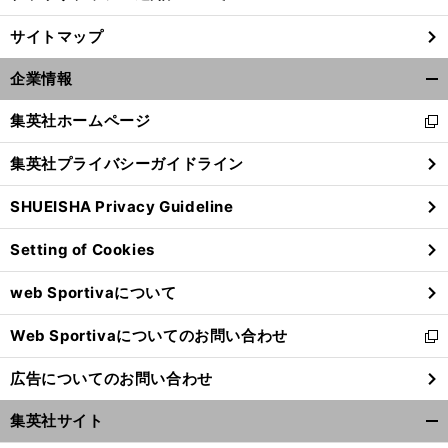
サイトマップ
企業情報
開
く/
集英社ホームページ
新
閉
し
じ
集英社プライバシーガイドライン
い
る
ウ
SHUEISHA Privacy Guideline
ィ
ン
Setting of Cookies
ド
ウ
web Sportivaについて
で
開
Web Sportivaについてのお問い合わせ
く
新
し
広告についてのお問い合わせ
い
ウ
集英社サイト
ィ
開
ン