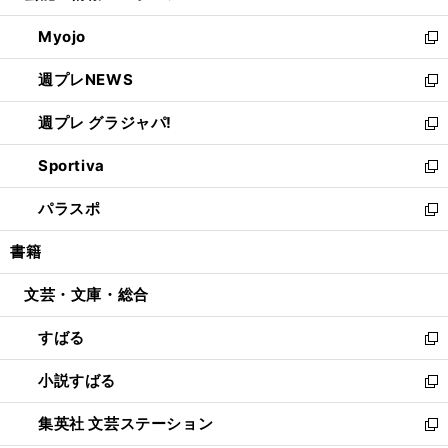
開
ウ
ン
ウ
Myojo
く
で
ド
ィ
新
開
ウ
ン
し
週プレNEWS
く
で
ド
い
新
開
ウ
ウ
し
週プレ グラジャパ!
く
で
ィ
い
新
開
ン
ウ
し
Sportiva
く
ド
ィ
い
新
ウ
ン
ウ
し
パラスポ
で
ド
ィ
い
新
開
ウ
ン
ウ
し
書籍
く
で
ド
ィ
い
開
ウ
ン
ウ
文芸・文庫・総合
く
で
ド
ィ
開
ウ
ン
すばる
く
で
ド
新
開
ウ
し
小説すばる
く
で
い
新
開
ウ
し
集英社 文芸ステーション
く
ィ
い
新
ン