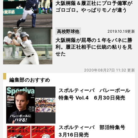
大阪桐蔭＆履正社にプロ予備軍が
ゴロゴロ。やっぱりモノが違う
高校野球他
2019.10.19更新
大阪桐蔭が屈辱の１年をバネに勝
利。履正社相手に伝統の粘りを見
せた
2020年08月27日 11:32 更新
編集部のおすすめ
スポルティーバ バレーボール
特集号 Vol.4 6月30日発売
スポルティーバ 部活特集号
3月16日発売