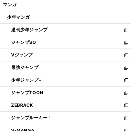
く/
マンガ
ド
閉
ウ
じ
少年マンガ
で
る
開
週刊少年ジャンプ
く
新
し
ジャンプSQ
い
新
ウ
し
Vジャンプ
ィ
い
新
ン
ウ
し
最強ジャンプ
ド
ィ
い
新
ウ
ン
ウ
し
少年ジャンプ+
で
ド
ィ
い
新
開
ウ
ン
ウ
し
ジャンプTOON
く
で
ド
ィ
い
新
開
ウ
ン
ウ
し
ZEBRACK
く
で
ド
ィ
い
新
開
ウ
ン
ウ
し
ジャンプルーキー！
く
で
ド
ィ
い
新
開
ウ
ン
ウ
し
S-MANGA
く
で
ド