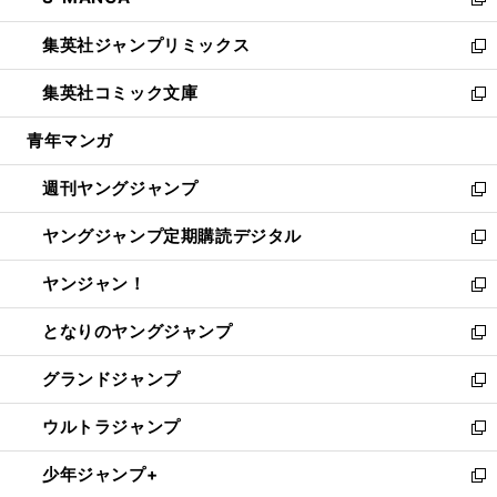
ィ
い
新
開
ウ
ン
ウ
し
集英社ジャンプリミックス
く
で
ド
ィ
い
新
開
ウ
ン
ウ
し
集英社コミック文庫
く
で
ド
ィ
い
新
開
ウ
ン
ウ
し
青年マンガ
く
で
ド
ィ
い
開
ウ
ン
ウ
週刊ヤングジャンプ
く
で
ド
ィ
新
開
ウ
ン
し
ヤングジャンプ定期購読デジタル
く
で
ド
い
新
開
ウ
ウ
し
ヤンジャン！
く
で
ィ
い
新
開
ン
ウ
し
となりのヤングジャンプ
く
ド
ィ
い
新
ウ
ン
ウ
し
グランドジャンプ
で
ド
ィ
い
新
開
ウ
ン
ウ
し
ウルトラジャンプ
く
で
ド
ィ
い
新
開
ウ
ン
ウ
し
少年ジャンプ+
く
で
ド
ィ
い
新