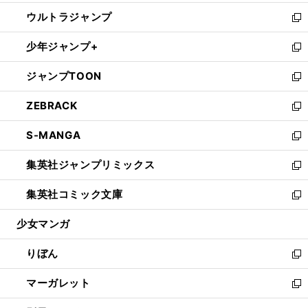
開
ウ
ン
ウ
し
ウルトラジャンプ
く
で
ド
ィ
い
新
開
ウ
ン
ウ
し
少年ジャンプ+
く
で
ド
ィ
い
新
開
ウ
ン
ウ
し
ジャンプTOON
く
で
ド
ィ
い
新
開
ウ
ン
ウ
し
ZEBRACK
く
で
ド
ィ
い
新
開
ウ
ン
ウ
し
S-MANGA
く
で
ド
ィ
い
新
開
ウ
ン
ウ
し
集英社ジャンプリミックス
く
で
ド
ィ
い
新
開
ウ
ン
ウ
し
集英社コミック文庫
く
で
ド
ィ
い
新
開
ウ
ン
ウ
し
少女マンガ
く
で
ド
ィ
い
開
ウ
ン
ウ
りぼん
く
で
ド
ィ
新
開
ウ
ン
し
マーガレット
く
で
ド
い
新
開
ウ
ウ
し