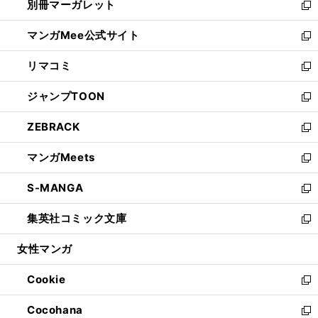
別冊マーガレット
く
で
ィ
い
新
開
ン
ウ
し
マンガMee公式サイト
く
ド
ィ
い
新
ウ
ン
ウ
し
リマコミ
で
ド
ィ
い
新
開
ウ
ン
ウ
し
ジャンプTOON
く
で
ド
ィ
い
新
開
ウ
ン
ウ
し
ZEBRACK
く
で
ド
ィ
い
新
開
ウ
ン
ウ
し
マンガMeets
く
で
ド
ィ
い
新
開
ウ
ン
ウ
し
S-MANGA
く
で
ド
ィ
い
新
開
ウ
ン
ウ
し
集英社コミック文庫
く
で
ド
ィ
い
新
開
ウ
ン
ウ
し
女性マンガ
く
で
ド
ィ
い
開
ウ
ン
ウ
Cookie
く
で
ド
ィ
新
開
ウ
ン
し
Cocohana
く
で
ド
い
新