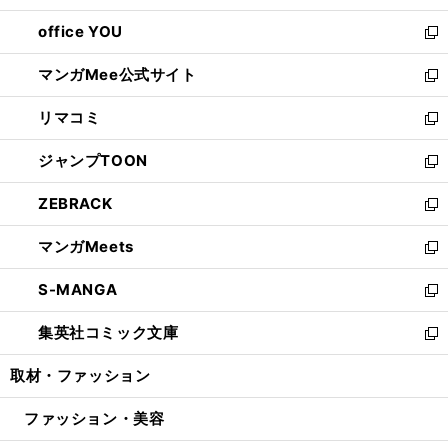
開
ウ
ウ
し
office YOU
く
で
ィ
い
新
開
ン
ウ
し
マンガMee公式サイト
く
ド
ィ
い
新
ウ
ン
ウ
し
リマコミ
で
ド
ィ
い
新
開
ウ
ン
ウ
し
ジャンプTOON
く
で
ド
ィ
い
新
開
ウ
ン
ウ
し
ZEBRACK
く
で
ド
ィ
い
新
開
ウ
ン
ウ
し
マンガMeets
く
で
ド
ィ
い
新
開
ウ
ン
ウ
し
S-MANGA
く
で
ド
ィ
い
新
開
ウ
ン
ウ
し
集英社コミック文庫
く
で
ド
ィ
い
新
開
ウ
ン
ウ
し
取材・ファッション
く
で
ド
ィ
い
開
ウ
ン
ウ
ファッション・美容
く
で
ド
ィ
開
ウ
ン