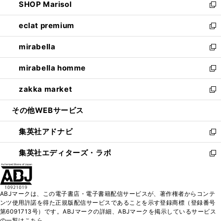
SHOP Marisol
く
で
ド
ィ
い
新
開
ウ
ン
ウ
し
eclat premium
く
で
ド
ィ
い
新
開
ウ
ン
ウ
し
mirabella
く
で
ド
ィ
い
新
開
ウ
ン
ウ
し
mirabella homme
く
で
ド
ィ
い
新
開
ウ
ン
ウ
し
zakka market
く
で
ド
ィ
い
新
開
ウ
ン
ウ
し
その他WEBサービス
く
で
ド
ィ
い
開
ウ
ン
ウ
集英社アドナビ
く
で
ド
ィ
新
開
ウ
ン
し
集英社エディターズ・ラボ
く
で
ド
い
新
開
ウ
ウ
し
く
で
ィ
い
開
ン
ウ
ABJマークは、この電子書店・電子書籍配信サービスが、著作権者からコンテ
く
ド
ィ
ンツ使用許諾を得た正規版配信サービスであることを示す登録商標（登録番号
ウ
ン
第6091713号）です。ABJマークの詳細、ABJマークを掲示しているサービス
で
ド
の一覧はこちら。