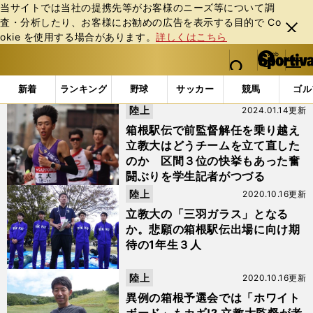
当サイトでは当社の提携先等がお客様のニーズ等について調
査・分析したり、お客様にお勧めの広告を表⽰する⽬的で Co
閉じ
okie を使⽤する場合があります。
詳しくはこちら
る
マイペ
web Sportiva (webスポルティーバ)
検索
メニュ
we
ー
「#関口絢太」の最新ニュース・ 情報
b
ジ
新着
ランキング
野球
サッカー
競馬
ゴル
ス
陸上
2024.01.14更新
ポ
ル
箱根駅伝で前監督解任を乗り越え
テ
立教大はどうチームを立て直した
ィ
のか 区間３位の快挙もあった奮
ー
闘ぶりを学生記者がつづる
バ
陸上
2020.10.16更新
立教大の「三羽ガラス」となる
か。悲願の箱根駅伝出場に向け期
待の1年生３人
陸上
2020.10.16更新
異例の箱根予選会では「ホワイト