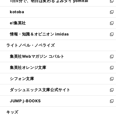
1日5分で、明日は変わる よみタイ yomitai
で
ド
ィ
い
新
開
ウ
ン
ウ
し
kotoba
く
で
ド
ィ
い
新
開
ウ
ン
ウ
し
e!集英社
く
で
ド
ィ
い
新
開
ウ
ン
ウ
し
情報・知識＆オピニオン imidas
く
で
ド
ィ
い
新
開
ウ
ン
ウ
し
ライトノベル・ノベライズ
く
で
ド
ィ
い
開
ウ
ン
ウ
集英社Webマガジン コバルト
く
で
ド
ィ
新
開
ウ
ン
し
集英社オレンジ文庫
く
で
ド
い
新
開
ウ
ウ
し
シフォン文庫
く
で
ィ
い
新
開
ン
ウ
し
ダッシュエックス文庫公式サイト
く
ド
ィ
い
新
ウ
ン
ウ
し
JUMP j-BOOKS
で
ド
ィ
い
新
開
ウ
ン
ウ
し
キッズ
く
で
ド
ィ
い