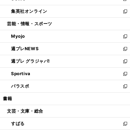
新
開
ウ
ン
ウ
し
集英社オンライン
く
で
ド
ィ
い
新
開
ウ
ン
ウ
し
芸能・情報・スポーツ
く
で
ド
ィ
い
開
ウ
ン
ウ
Myojo
く
で
ド
ィ
新
開
ウ
ン
し
週プレNEWS
く
で
ド
い
新
開
ウ
ウ
し
週プレ グラジャパ!
く
で
ィ
い
新
開
ン
ウ
し
Sportiva
く
ド
ィ
い
新
ウ
ン
ウ
し
パラスポ
で
ド
ィ
い
新
開
ウ
ン
ウ
し
書籍
く
で
ド
ィ
い
開
ウ
ン
ウ
文芸・文庫・総合
く
で
ド
ィ
開
ウ
ン
すばる
く
で
ド
新
開