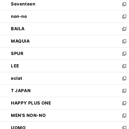
Seventeen
く
で
ド
新
開
ウ
し
non-no
く
で
い
新
開
ウ
し
BAILA
く
ィ
い
新
ン
ウ
し
MAQUIA
ド
ィ
い
新
ウ
ン
ウ
し
SPUR
で
ド
ィ
い
新
開
ウ
ン
ウ
し
LEE
く
で
ド
ィ
い
新
開
ウ
ン
ウ
し
eclat
く
で
ド
ィ
い
新
開
ウ
ン
ウ
し
T JAPAN
く
で
ド
ィ
い
新
開
ウ
ン
ウ
し
HAPPY PLUS ONE
く
で
ド
ィ
い
新
開
ウ
ン
ウ
し
MEN'S NON-NO
く
で
ド
ィ
い
新
開
ウ
ン
ウ
し
UOMO
く
で
ド
ィ
い