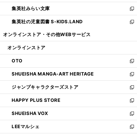
開
ウ
ン
ウ
集英社みらい文庫
く
で
ド
ィ
新
開
ウ
ン
し
集英社の児童図書 S-KIDS.LAND
く
で
ド
い
新
開
ウ
ウ
し
オンラインストア・
その他WEBサービス
く
で
ィ
い
開
ン
ウ
オンラインストア
く
ド
ィ
ウ
ン
OTO
で
ド
新
開
ウ
し
SHUEISHA MANGA-ART HERITAGE
く
で
い
新
開
ウ
し
ジャンプキャラクターズストア
く
ィ
い
新
ン
ウ
し
HAPPY PLUS STORE
ド
ィ
い
新
ウ
ン
ウ
し
SHUEISHA VOX
で
ド
ィ
い
新
開
ウ
ン
ウ
し
LEEマルシェ
く
で
ド
ィ
い
新
開
ウ
ン
ウ
し