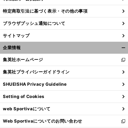
特定商取引法に基づく表示・その他の事項
ブラウザプッシュ通知について
サイトマップ
企業情報
開
く/
集英社ホームページ
新
閉
し
じ
集英社プライバシーガイドライン
い
る
ウ
SHUEISHA Privacy Guideline
ィ
ン
Setting of Cookies
ド
ウ
web Sportivaについて
で
開
Web Sportivaについてのお問い合わせ
く
新