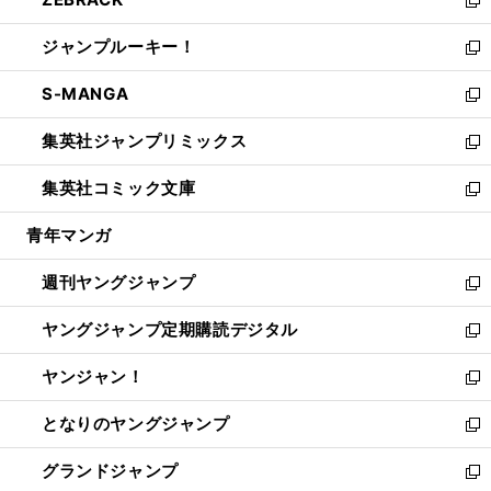
で
ド
ィ
い
新
開
ウ
ン
ウ
し
ジャンプルーキー！
く
で
ド
ィ
い
新
開
ウ
ン
ウ
し
S-MANGA
く
で
ド
ィ
い
新
開
ウ
ン
ウ
し
集英社ジャンプリミックス
く
で
ド
ィ
い
新
開
ウ
ン
ウ
し
集英社コミック文庫
く
で
ド
ィ
い
新
開
ウ
ン
ウ
し
青年マンガ
く
で
ド
ィ
い
開
ウ
ン
ウ
週刊ヤングジャンプ
く
で
ド
ィ
新
開
ウ
ン
し
ヤングジャンプ定期購読デジタル
く
で
ド
い
新
開
ウ
ウ
し
ヤンジャン！
く
で
ィ
い
新
開
ン
ウ
し
となりのヤングジャンプ
く
ド
ィ
い
新
ウ
ン
ウ
し
グランドジャンプ
で
ド
ィ
い
新