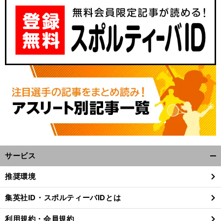
サービス
開
く/
推奨環境
閉
じ
集英社ID・スポルティーバIDとは
る
利用規約・会員規約