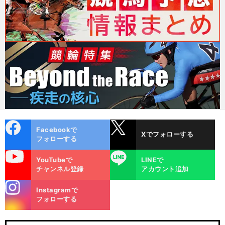
cebo
X
Facebookで
Xでフォローする
ok
フォローする
uTube
LINE
YouTubeで
LINEで
チャンネル登録
アカウント追加
stagra
Instagramで
m
フォローする