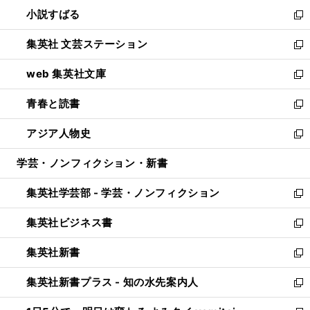
ウ
し
小説すばる
く
で
い
新
開
ウ
し
集英社 文芸ステーション
く
ィ
い
新
ン
ウ
し
web 集英社文庫
ド
ィ
い
新
ウ
ン
ウ
し
青春と読書
で
ド
ィ
い
新
開
ウ
ン
ウ
し
アジア人物史
く
で
ド
ィ
い
新
開
ウ
ン
ウ
し
学芸・ノンフィクション・新書
く
で
ド
ィ
い
開
ウ
ン
ウ
集英社学芸部 - 学芸・ノンフィクション
く
で
ド
ィ
新
開
ウ
ン
し
集英社ビジネス書
く
で
ド
い
新
開
ウ
ウ
し
集英社新書
く
で
ィ
い
新
開
ン
ウ
し
集英社新書プラス - 知の水先案内人
く
ド
ィ
い
新
ウ
ン
ウ
し