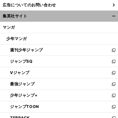
し
広告についてのお問い合わせ
い
ウ
集英社サイト
ィ
開
ン
く/
マンガ
ド
閉
ウ
じ
少年マンガ
で
る
開
週刊少年ジャンプ
く
新
し
ジャンプSQ
い
新
ウ
し
Vジャンプ
ィ
い
新
ン
ウ
し
最強ジャンプ
ド
ィ
い
新
ウ
ン
ウ
し
少年ジャンプ+
で
ド
ィ
い
新
開
ウ
ン
ウ
し
ジャンプTOON
く
で
ド
ィ
い
新
開
ウ
ン
ウ
し
ZEBRACK
く