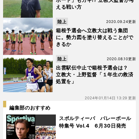
ボード」もカギ!? 立教大監督が考
える戦い方
陸上
2020.09.24更新
箱根予選会へ立教大は戦う集団
に。勢力図を塗り替えることがで
きるか
陸上
2020.08.10更新
出雲駅伝中止で箱根予選会は？
立教大・上野監督「１年生の救済
処置を」
2024年01月14日 13:29 更新
編集部のおすすめ
スポルティーバ バレーボール
特集号 Vol.4 6月30日発売