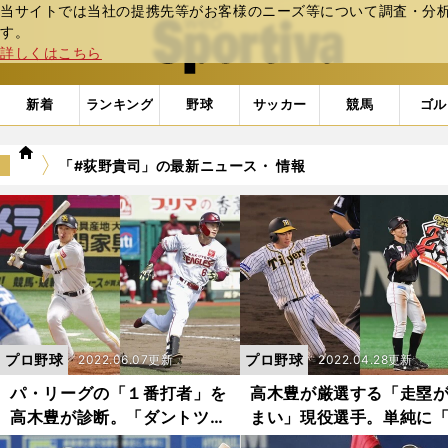
当サイトでは当社の提携先等がお客様のニーズ等について調査・分析し
web Sportiva (webスポルティーバ)
す。
詳しくはこちら
新着
ランキング
野球
サッカー
競馬
ゴル
we
「#荻野貴司」の最新ニュース・ 情報
b
ス
ポ
ル
テ
ィ
ー
バ
プロ野球
プロ野球
2022.06.07更新
2022.04.28更新
パ・リーグの「１番打者」を
高木豊が厳選する「走塁
高木豊が診断。「ダントツで
まい」現役選手。単純に
盗塁王を獲れる」選手とは？
が速い」選手との違いは