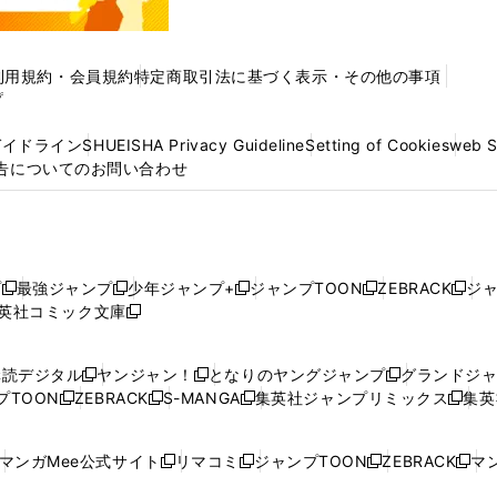
利用規約・会員規約
特定商取引法に基づく表示・その他の事項
プ
ガイドライン
SHUEISHA Privacy Guideline
Setting of Cookies
web 
告についてのお問い合わせ
プ
最強ジャンプ
少年ジャンプ+
ジャンプTOON
ZEBRACK
ジ
新
新
新
新
新
英社コミック文庫
し
新
し
し
し
し
い
い
し
い
い
い
ウ
ウ
い
ウ
ウ
ウ
購読デジタル
ヤンジャン！
となりのヤングジャンプ
グランドジ
新
新
新
ィ
ィ
ウ
ィ
ィ
ィ
プTOON
ZEBRACK
S-MANGA
集英社ジャンプリミックス
集英
新
し
新
し
新
し
新
ン
ン
ィ
ン
ン
ン
し
い
し
い
し
い
し
ド
ド
ン
ド
ド
ド
い
ウ
い
ウ
い
ウ
い
ウ
ウ
ド
ウ
ウ
ウ
マンガMee公式サイト
リマコミ
ジャンプTOON
ZEBRACK
マン
新
新
新
新
ウ
ィ
ウ
ィ
ウ
ィ
ウ
で
で
ウ
で
で
で
し
し
し
し
し
ィ
ン
ィ
ン
ィ
ン
ィ