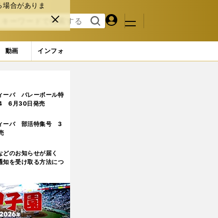
る場合がありま
マイペ
閉じ
検索
メニュ
ー
る
す
ジ
る
動画
インフォ
ィーバ バレーボール特
.4 6月30日発売
ィーバ 部活特集号 3
売
などのお知らせが届く
通知を受け取る方法につ