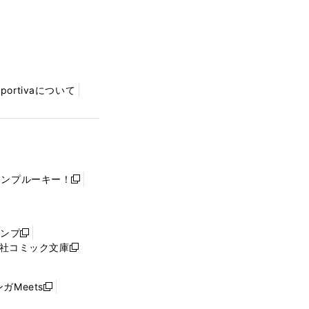
Sportivaについて
ャンプルーキー！
新
し
い
ウ
ャンプ
新
ィ
社コミック文庫
し
新
ン
い
し
ド
ウ
い
ウ
ガMeets
新
ィ
ウ
で
し
ン
ィ