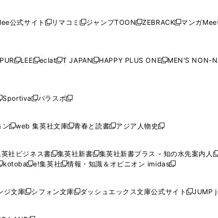
開
開
で
開
開
開
い
い
い
い
い
ン
ド
ン
ド
ン
ド
ン
く
く
開
く
く
く
ウ
ウ
ウ
ウ
ウ
ド
ウ
ド
ウ
ド
ウ
ド
ee公式サイト
リマコミ
ジャンプTOON
ZEBRACK
マンガMeet
く
新
新
新
新
ィ
ィ
ィ
ィ
ィ
ウ
で
ウ
で
ウ
で
ウ
し
し
し
し
ン
ン
ン
ン
ン
で
開
で
開
で
開
で
い
い
い
い
ド
ド
ド
ド
ド
開
く
開
く
開
く
開
ウ
ウ
ウ
ウ
ウ
ウ
ウ
ウ
ウ
PUR
LEE
eclat
T JAPAN
HAPPY PLUS ONE
MEN'S NON-
く
く
く
く
新
新
新
新
新
ィ
ィ
ィ
ィ
で
で
で
で
で
し
し
し
し
し
ン
ン
ン
ン
開
開
開
開
開
い
い
い
い
い
ド
ド
ド
ド
く
く
く
く
く
ウ
ウ
ウ
ウ
ウ
ウ
ウ
ウ
ウ
Sportiva
パラスポ
新
新
ィ
ィ
ィ
ィ
ィ
で
で
で
で
し
し
し
ン
ン
ン
ン
ン
開
開
開
開
い
い
い
ド
ド
ド
ド
ド
ョン
web 集英社文庫
青春と読書
アジア人物史
く
く
く
く
新
新
新
新
ウ
ウ
ウ
ウ
ウ
ウ
ウ
ウ
し
し
し
し
ィ
ィ
ィ
で
で
で
で
で
い
い
い
い
ン
ン
ン
集英社ビジネス書
集英社新書
集英社新書プラス - 知の水先案内人
開
開
開
開
開
新
新
新
ウ
ウ
ウ
ウ
ド
ド
ド
kotoba
e!集英社
情報・知識＆オピニオン imidas
く
く
く
く
く
新
し
新
し
新
ィ
ィ
ィ
ィ
ウ
ウ
ウ
し
し
い
し
い
し
ン
ン
ン
ン
で
で
で
い
い
ウ
い
ウ
い
ド
ド
ド
ド
ンジ文庫
シフォン文庫
ダッシュエックス文庫公式サイト
JUMP 
開
開
開
新
新
新
ウ
ウ
ィ
ウ
ィ
ウ
ウ
ウ
ウ
ウ
く
く
く
し
し
し
ィ
ィ
ン
ィ
ン
ィ
で
で
で
で
い
い
い
ン
ン
ド
ン
ド
ン