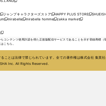
S.LAND
開
開
開
開
新
ウ
ウ
ウ
ド
ド
ウ
ド
ウ
ド
く
く
く
く
し
ィ
ィ
ィ
ウ
ウ
で
ウ
で
ウ
い
ン
ン
ン
ジャンプキャラクターズストア
HAPPY PLUS STORE
SHUEIS
で
で
開
で
開
で
新
新
新
ウ
ド
ド
ド
ium
mirabella
mirabella homme
zakka market
開
開
く
開
く
開
し
新
新
新
し
新
し
ィ
ウ
ウ
ウ
く
く
く
く
い
し
し
い
し
し
い
ン
で
で
で
ウ
い
い
ウ
い
い
ウ
ド
ボ
開
開
開
新
ィ
ウ
ウ
ィ
ウ
ウ
ィ
ウ
く
く
く
し
らコンテンツ使用許諾を得た正規版配信サービスであることを示す登録商標（登録番
ン
ィ
ィ
ン
ィ
ィ
ン
で
い
覧はこちら。
ド
ン
ン
ド
ン
ン
ド
開
ウ
ウ
ド
ド
ウ
ド
ド
ウ
く
ィ
で
ウ
ウ
で
ウ
ウ
で
ることは法律で禁じられています。全ての著作権は株式会社 集英社
ン
開
で
で
開
で
で
開
ド
HA Inc. All Rights Reserved.
く
開
開
く
開
開
く
ウ
く
く
く
く
で
開
く