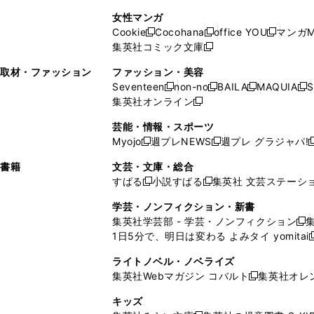
で
開
開
で
い
し
い
し
ン
ド
ン
女性マンガ
開
く
く
開
ウ
い
ウ
い
ド
ウ
ド
Cookie
Cocohana
office YOU
マンガM
く
く
新
新
新
ィ
ウ
ィ
ウ
ウ
で
ウ
集英社コミック文庫
し
新
し
し
ン
ィ
ン
ィ
で
開
で
い
し
い
い
ド
ン
ド
ン
取材・ファッション
ファッション・美容
開
く
開
ウ
い
ウ
ウ
ウ
ド
ウ
ド
Seventeen
non-no
BAILA
MAQUIA
S
く
く
新
新
新
新
ィ
ウ
ィ
ィ
で
ウ
で
ウ
集英社オンライン
し
新
し
し
し
ン
ィ
ン
ン
開
で
開
で
い
し
い
い
い
ド
ン
ド
ド
芸能・情報・スポーツ
く
開
く
開
ウ
い
ウ
ウ
ウ
ウ
ド
ウ
ウ
Myojo
週プレNEWS
週プレ グラジャパ!
く
く
新
新
新
ィ
ウ
ィ
ィ
ィ
で
ウ
で
で
し
し
ン
ィ
ン
ン
ン
書籍
文芸・文庫・総合
開
で
開
開
い
い
ド
ン
ド
ド
ド
すばる
小説すばる
集英社 文芸ステーシ
く
開
く
く
新
新
ウ
ウ
ウ
ド
ウ
ウ
ウ
く
し
し
ィ
ィ
学芸・ノンフィクション・新書
で
ウ
で
で
で
い
い
ン
ン
集英社学芸部 - 学芸・ノンフィクション
開
で
開
開
開
新
ウ
ウ
ド
ド
1日5分で、明日は変わる よみタイ yomitai
く
開
く
く
く
し
新
ィ
ィ
ウ
ウ
く
い
ン
ン
ライトノベル・ノベライズ
で
で
ウ
ド
ド
集英社Webマガジン コバルト
集英社オレ
開
開
新
ィ
ウ
ウ
く
く
し
ン
キッズ
で
で
い
ド