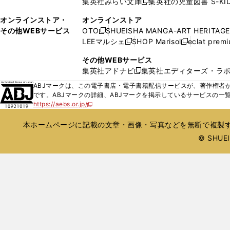
集英社みらい文庫
集英社の児童図書 S-KID
開
開
新
ウ
ウ
く
く
し
ィ
オンラインストア・
オンラインストア
で
い
ン
その他WEBサービス
OTO
SHUEISHA MANGA-ART HERITAGE
開
新
ウ
ド
LEEマルシェ
SHOP Marisol
eclat prem
く
し
新
新
ィ
ウ
い
し
し
ン
その他WEBサービス
で
ウ
い
い
ド
集英社アドナビ
集英社エディターズ・ラ
開
新
ィ
ウ
ウ
ウ
く
し
ABJマークは、この電子書店・電子書籍配信サービスが、著作権者か
ン
ィ
ィ
で
い
です。ABJマークの詳細、ABJマークを掲示しているサービスの一
ド
ン
ン
開
https://aebs.or.jp/
ウ
新
ウ
ド
ド
く
し
ィ
で
ウ
ウ
い
本ホームページに記載の文章・画像・写真などを無断で複製す
ン
開
で
で
ウ
ド
© SHUEIS
ィ
く
開
開
ン
ウ
く
く
ド
で
ウ
開
で
開
く
く