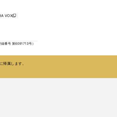
ウ
ウ
ィ
で
ン
HA VOX
開
新
ド
く
し
ウ
い
で
ウ
開
ィ
く
号 第6091713号）
ン
ド
ウ
で
に帰属します。
開
く