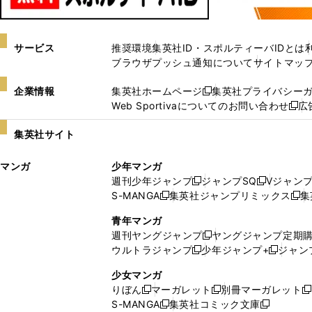
サービス
推奨環境
集英社ID・スポルティーバIDとは
ブラウザプッシュ通知について
サイトマッ
企業情報
集英社ホームページ
集英社プライバシー
新
Web Sportivaについてのお問い合わせ
広
し
新
い
し
集英社サイト
ウ
い
ィ
ウ
マンガ
少年マンガ
ン
ィ
週刊少年ジャンプ
ジャンプSQ
Vジャン
ド
ン
新
新
S-MANGA
集英社ジャンプリミックス
集
ウ
ド
新
し
し
新
で
ウ
し
い
い
し
青年マンガ
開
で
い
ウ
ウ
い
週刊ヤングジャンプ
ヤングジャンプ定期
新
く
開
ウ
ィ
ィ
ウ
ウルトラジャンプ
少年ジャンプ+
ジャン
新
し
新
く
ィ
ン
ン
ィ
し
い
し
ン
ド
ド
ン
少女マンガ
い
ウ
い
ド
ウ
ウ
ド
りぼん
マーガレット
別冊マーガレット
新
新
新
ウ
ィ
ウ
ウ
で
で
ウ
S-MANGA
集英社コミック文庫
し
新
し
新
ィ
ン
ィ