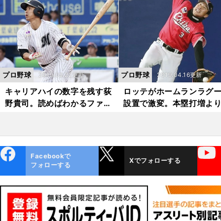
にあるのか？
プロ野球
プロ野球
2019.09.22更新
2019.04.16更新
キャリアハイの数字を残す荻
ロッテがホームランラグ
野貴司。読めばわかるファン
設置で激変。本塁打増よ
に愛される理由
野守備に注目
ebo
X
YouTube
Facebookで
Xでフォローする
ok
フォローする