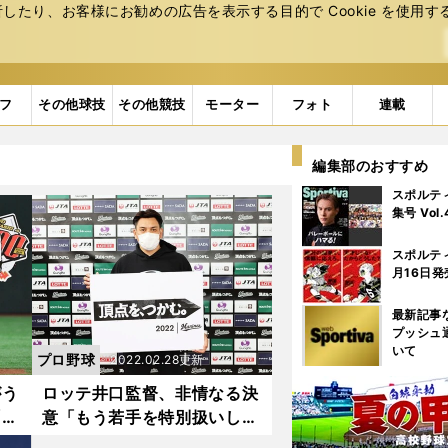
たり、お客様にお勧めの広告を表⽰する⽬的で Cookie を使⽤す
フ
その他球技
その他競技
モーター
フォト
連載
編集部のおすすめ
スポルテ
集号 Vol
スポルテ
月16日発
最新記事
プッシュ
いて
プロ野球
2022.02.28更新
がう
ロッテ井口監督、非情なる決
「足
意「もう若手を特別扱いしな
どこ
い。勝つためだけの采配をす