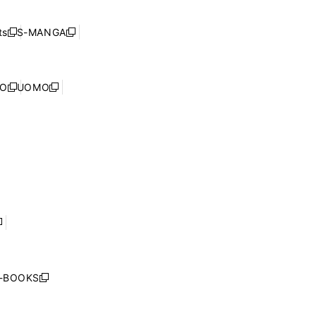
開
い
ド
ン
く
ウ
ウ
ド
s
S-MANGA
新
新
ィ
で
ウ
し
し
ン
開
で
い
い
ド
く
開
ウ
ウ
ウ
NO
UOMO
く
新
新
ィ
ィ
で
し
し
ン
ン
開
い
い
ド
ド
く
ウ
ウ
ウ
ウ
ィ
ィ
で
で
ン
ン
開
開
ド
ド
く
く
ウ
ウ
で
で
開
開
く
く
し
い
ウ
j-BOOKS
新
ィ
し
ン
い
ド