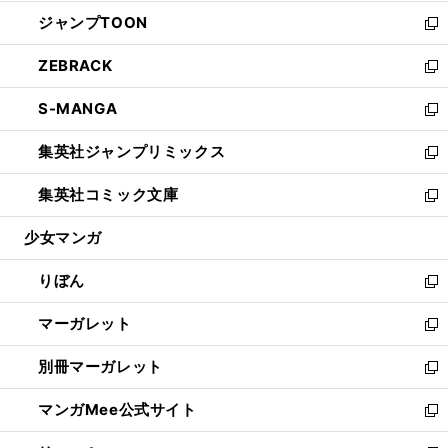
開
ウ
ン
ウ
し
ジャンプTOON
く
で
ド
ィ
い
新
開
ウ
ン
ウ
し
ZEBRACK
く
で
ド
ィ
い
新
開
ウ
ン
ウ
し
S-MANGA
く
で
ド
ィ
い
新
開
ウ
ン
ウ
し
集英社ジャンプリミックス
く
で
ド
ィ
い
新
開
ウ
ン
ウ
し
集英社コミック文庫
く
で
ド
ィ
い
新
開
ウ
ン
ウ
し
少女マンガ
く
で
ド
ィ
い
開
ウ
ン
ウ
りぼん
く
で
ド
ィ
新
開
ウ
ン
し
マーガレット
く
で
ド
い
新
開
ウ
ウ
し
別冊マーガレット
く
で
ィ
い
新
開
ン
ウ
し
マンガMee公式サイト
く
ド
ィ
い
新
ウ
ン
ウ
し