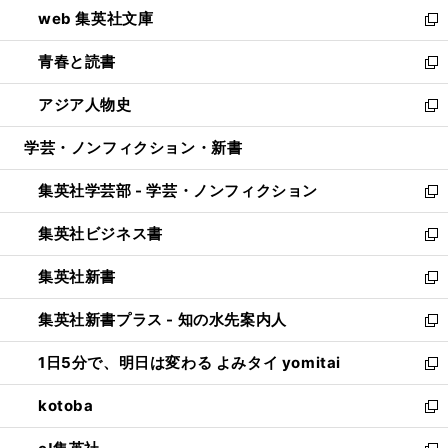
ウ
し
web 集英社文庫
ド
ィ
い
新
ウ
ン
ウ
し
青春と読書
で
ド
ィ
い
新
開
ウ
ン
ウ
し
アジア人物史
く
で
ド
ィ
い
新
開
ウ
ン
ウ
し
学芸・ノンフィクション・新書
く
で
ド
ィ
い
開
ウ
ン
ウ
集英社学芸部 - 学芸・ノンフィクション
く
で
ド
ィ
新
開
ウ
ン
し
集英社ビジネス書
く
で
ド
い
新
開
ウ
ウ
し
集英社新書
く
で
ィ
い
新
開
ン
ウ
し
集英社新書プラス - 知の水先案内人
く
ド
ィ
い
新
ウ
ン
ウ
し
1日5分で、明日は変わる よみタイ yomitai
で
ド
ィ
い
新
開
ウ
ン
ウ
し
kotoba
く
で
ド
ィ
い
新
開
ウ
ン
ウ
し