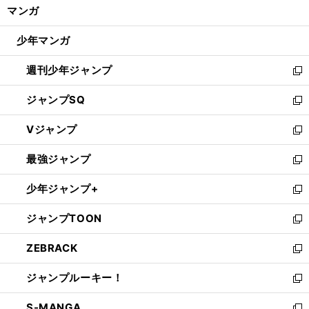
く/
マンガ
ド
閉
ウ
じ
少年マンガ
で
る
開
週刊少年ジャンプ
く
新
し
ジャンプSQ
い
新
ウ
し
Vジャンプ
ィ
い
新
ン
ウ
し
最強ジャンプ
ド
ィ
い
新
ウ
ン
ウ
し
少年ジャンプ+
で
ド
ィ
い
新
開
ウ
ン
ウ
し
ジャンプTOON
く
で
ド
ィ
い
新
開
ウ
ン
ウ
し
ZEBRACK
く
で
ド
ィ
い
新
開
ウ
ン
ウ
し
ジャンプルーキー！
く
で
ド
ィ
い
新
開
ウ
ン
ウ
し
S-MANGA
く
で
ド