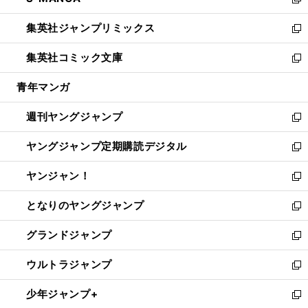
ィ
い
新
開
ウ
ン
ウ
し
集英社ジャンプリミックス
く
で
ド
ィ
い
新
開
ウ
ン
ウ
し
集英社コミック文庫
く
で
ド
ィ
い
新
開
ウ
ン
ウ
し
青年マンガ
く
で
ド
ィ
い
開
ウ
ン
ウ
週刊ヤングジャンプ
く
で
ド
ィ
新
開
ウ
ン
し
ヤングジャンプ定期購読デジタル
く
で
ド
い
新
開
ウ
ウ
し
ヤンジャン！
く
で
ィ
い
新
開
ン
ウ
し
となりのヤングジャンプ
く
ド
ィ
い
新
ウ
ン
ウ
し
グランドジャンプ
で
ド
ィ
い
新
開
ウ
ン
ウ
し
ウルトラジャンプ
く
で
ド
ィ
い
新
開
ウ
ン
ウ
し
少年ジャンプ+
く
で
ド
ィ
い
新