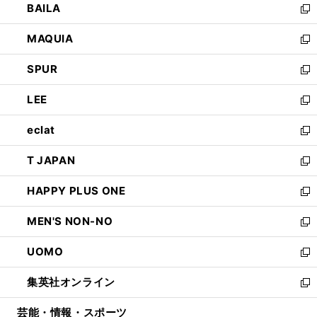
BAILA
く
ィ
い
新
ン
ウ
し
MAQUIA
ド
ィ
い
新
ウ
ン
ウ
し
SPUR
で
ド
ィ
い
新
開
ウ
ン
ウ
し
LEE
く
で
ド
ィ
い
新
開
ウ
ン
ウ
し
eclat
く
で
ド
ィ
い
新
開
ウ
ン
ウ
し
T JAPAN
く
で
ド
ィ
い
新
開
ウ
ン
ウ
し
HAPPY PLUS ONE
く
で
ド
ィ
い
新
開
ウ
ン
ウ
し
MEN'S NON-NO
く
で
ド
ィ
い
新
開
ウ
ン
ウ
し
UOMO
く
で
ド
ィ
い
新
開
ウ
ン
ウ
し
集英社オンライン
く
で
ド
ィ
い
新
開
ウ
ン
ウ
し
芸能・情報・スポーツ
く
で
ド
ィ
い