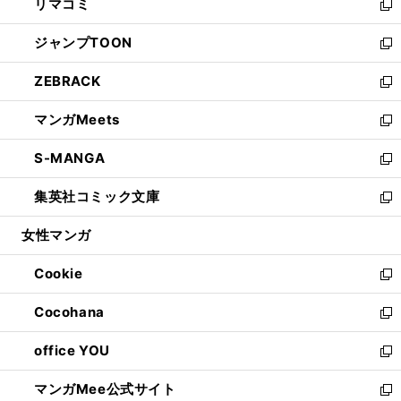
リマコミ
で
ド
ィ
い
新
開
ウ
ン
ウ
し
ジャンプTOON
く
で
ド
ィ
い
新
開
ウ
ン
ウ
し
ZEBRACK
く
で
ド
ィ
い
新
開
ウ
ン
ウ
し
マンガMeets
く
で
ド
ィ
い
新
開
ウ
ン
ウ
し
S-MANGA
く
で
ド
ィ
い
新
開
ウ
ン
ウ
し
集英社コミック文庫
く
で
ド
ィ
い
新
開
ウ
ン
ウ
し
女性マンガ
く
で
ド
ィ
い
開
ウ
ン
ウ
Cookie
く
で
ド
ィ
新
開
ウ
ン
し
Cocohana
く
で
ド
い
新
開
ウ
ウ
し
office YOU
く
で
ィ
い
新
開
ン
ウ
し
マンガMee公式サイト
く
ド
ィ
い
新