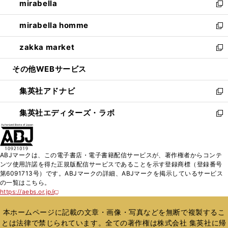
mirabella
く
で
ド
ィ
い
新
開
ウ
ン
ウ
し
mirabella homme
く
で
ド
ィ
い
新
開
ウ
ン
ウ
し
zakka market
く
で
ド
ィ
い
新
開
ウ
ン
ウ
し
その他WEBサービス
く
で
ド
ィ
い
開
ウ
ン
ウ
集英社アドナビ
く
で
ド
ィ
新
開
ウ
ン
し
集英社エディターズ・ラボ
く
で
ド
い
新
開
ウ
ウ
し
く
で
ィ
い
開
ン
ウ
ABJマークは、この電子書店・電子書籍配信サービスが、著作権者からコンテ
く
ド
ィ
ンツ使用許諾を得た正規版配信サービスであることを示す登録商標（登録番号
ウ
ン
第6091713号）です。ABJマークの詳細、ABJマークを掲示しているサービス
で
ド
の一覧はこちら。
開
ウ
https://aebs.or.jp/
新
く
で
し
い
開
本ホームページに記載の文章・画像・写真などを無断で複製するこ
ウ
く
とは法律で禁じられています。全ての著作権は株式会社 集英社に帰
ィ