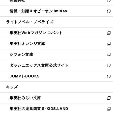
e!集英社
く
で
ド
ィ
い
新
開
ウ
ン
ウ
し
情報・知識＆オピニオン imidas
く
で
ド
ィ
い
新
開
ウ
ン
ウ
し
ライトノベル・ノベライズ
く
で
ド
ィ
い
開
ウ
ン
ウ
集英社Webマガジン コバルト
く
で
ド
ィ
新
開
ウ
ン
し
集英社オレンジ文庫
く
で
ド
い
新
開
ウ
ウ
し
シフォン文庫
く
で
ィ
い
新
開
ン
ウ
し
ダッシュエックス文庫公式サイト
く
ド
ィ
い
新
ウ
ン
ウ
し
JUMP j-BOOKS
で
ド
ィ
い
新
開
ウ
ン
ウ
し
キッズ
く
で
ド
ィ
い
開
ウ
ン
ウ
集英社みらい文庫
く
で
ド
ィ
新
開
ウ
ン
し
集英社の児童図書 S-KIDS.LAND
く
で
ド
い
新