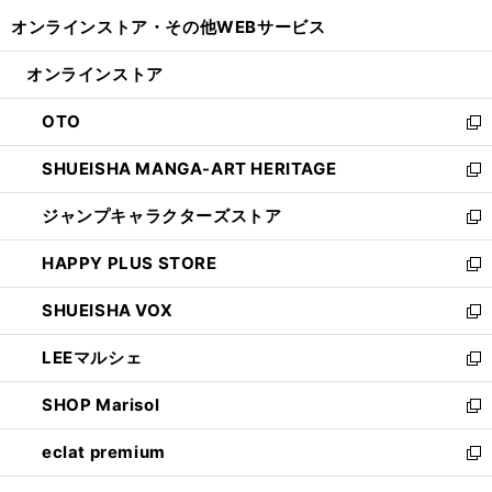
開
ウ
ウ
し
オンラインストア・
その他WEBサービス
く
で
ィ
い
開
ン
ウ
オンラインストア
く
ド
ィ
ウ
ン
OTO
で
ド
新
開
ウ
し
SHUEISHA MANGA-ART HERITAGE
く
で
い
新
開
ウ
し
ジャンプキャラクターズストア
く
ィ
い
新
ン
ウ
し
HAPPY PLUS STORE
ド
ィ
い
新
ウ
ン
ウ
し
SHUEISHA VOX
で
ド
ィ
い
新
開
ウ
ン
ウ
し
LEEマルシェ
く
で
ド
ィ
い
新
開
ウ
ン
ウ
し
SHOP Marisol
く
で
ド
ィ
い
新
開
ウ
ン
ウ
し
eclat premium
く
で
ド
ィ
い
新
開
ウ
ン
ウ
し