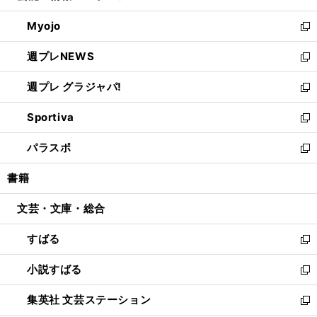
開
ウ
ン
ウ
Myojo
く
で
ド
ィ
新
開
ウ
ン
し
週プレNEWS
く
で
ド
い
新
開
ウ
ウ
し
週プレ グラジャパ!
く
で
ィ
い
新
開
ン
ウ
し
Sportiva
く
ド
ィ
い
新
ウ
ン
ウ
し
パラスポ
で
ド
ィ
い
新
開
ウ
ン
ウ
し
書籍
く
で
ド
ィ
い
開
ウ
ン
ウ
文芸・文庫・総合
く
で
ド
ィ
開
ウ
ン
すばる
く
で
ド
新
開
ウ
し
小説すばる
く
で
い
新
開
ウ
し
集英社 文芸ステーション
く
ィ
い
新
ン