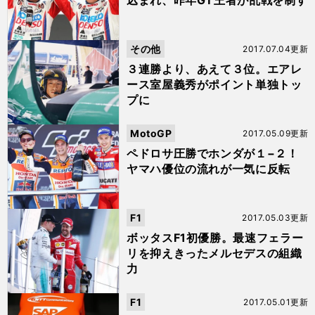
込まれ、昨年GT王者が乱戦を制す
その他
2017.07.04更新
３連勝より、あえて３位。エアレ
ース室屋義秀がポイント単独トッ
プに
MotoGP
2017.05.09更新
ペドロサ圧勝でホンダが１−２！
ヤマハ優位の流れが一気に反転
F1
2017.05.03更新
ボッタスF1初優勝。最速フェラー
リを抑えきったメルセデスの組織
力
F1
2017.05.01更新