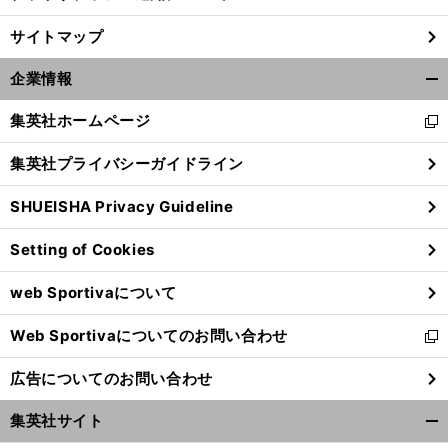
サイトマップ
企業情報
開
く/
集英社ホームページ
新
閉
し
じ
集英社プライバシーガイドライン
い
る
ウ
SHUEISHA Privacy Guideline
ィ
ン
Setting of Cookies
ド
ウ
web Sportivaについて
で
開
Web Sportivaについてのお問い合わせ
く
新
し
広告についてのお問い合わせ
い
ウ
集英社サイト
ィ
開
ン