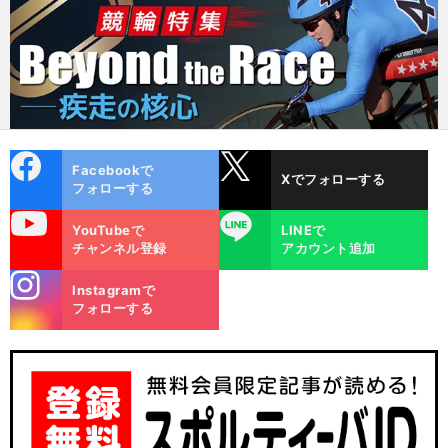
cebo
X
Facebookで
Xでフォローする
ok
フォローする
uTube
LINE
YouTubeで
LINEで
チャンネル登録
アカウント追加
stagra
Instagramで
m
フォローする