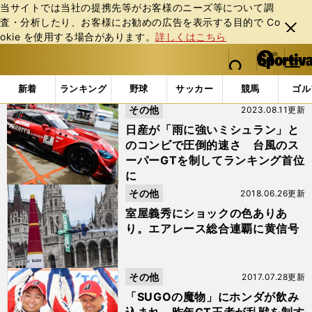
当サイトでは当社の提携先等がお客様のニーズ等について調
査・分析したり、お客様にお勧めの広告を表⽰する⽬的で Co
閉じ
okie を使⽤する場合があります。
詳しくはこちら
る
マイペ
web Sportiva (webスポルティーバ)
検索
メニュ
we
ー
「#第４戦」の最新ニュース・ 情報
b
ジ
新着
ランキング
野球
サッカー
競馬
ゴル
ス
その他
2023.08.11更新
ポ
ル
日産が「雨に強いミシュラン」と
テ
のコンビで圧倒的速さ 台風のス
ィ
ーパーGTを制してランキング首位
ー
に
バ
その他
2018.06.26更新
室屋義秀にショックの色ありあ
り。エアレース総合連覇に黄信号
その他
2017.07.28更新
「SUGOの魔物」にホンダが飲み