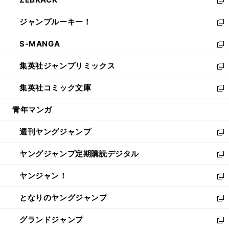
で
ド
ィ
い
新
開
ウ
ン
ウ
し
ジャンプルーキー！
く
で
ド
ィ
い
新
開
ウ
ン
ウ
し
S-MANGA
く
で
ド
ィ
い
新
開
ウ
ン
ウ
し
集英社ジャンプリミックス
く
で
ド
ィ
い
新
開
ウ
ン
ウ
し
集英社コミック文庫
く
で
ド
ィ
い
新
開
ウ
ン
ウ
し
青年マンガ
く
で
ド
ィ
い
開
ウ
ン
ウ
週刊ヤングジャンプ
く
で
ド
ィ
新
開
ウ
ン
し
ヤングジャンプ定期購読デジタル
く
で
ド
い
新
開
ウ
ウ
し
ヤンジャン！
く
で
ィ
い
新
開
ン
ウ
し
となりのヤングジャンプ
く
ド
ィ
い
新
ウ
ン
ウ
し
グランドジャンプ
で
ド
ィ
い
新