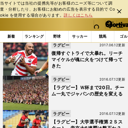
当サイトでは当社の提携先等がお客様のニーズ等について調
査・分析したり、お客様にお勧めの広告を表⽰する⽬的で Co
閉じ
okie を使⽤する場合があります。
詳しくはこちら
る
マイペ
web Sportiva (webスポルティーバ)
検索
メニュ
we
ー
「#秩父宮」の最新ニュース・ 情報
b
ジ
新着
ランキング
野球
サッカー
競馬
ゴル
ス
ラグビー
2017.06.12更新
ポ
ル
復帰すぐトライで大暴れ。リーチ
テ
マイケルが魂に火をつけて帰って
ィ
きた
ー
バ
ラグビー
2016.07.12更新
【ラグビー】Ｗ杯まで20日。チー
ム一丸でジャパンの歴史を変える
ラグビー
2016.07.12更新
【ラグビー】大学選手権第２Ｓス