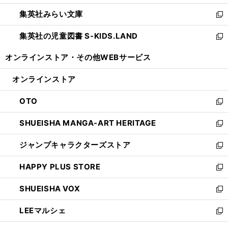
開
ウ
ン
ウ
集英社みらい文庫
く
で
ド
ィ
新
開
ウ
ン
し
集英社の児童図書 S-KIDS.LAND
く
で
ド
い
新
開
ウ
ウ
し
オンラインストア・
その他WEBサービス
く
で
ィ
い
開
ン
ウ
オンラインストア
く
ド
ィ
ウ
ン
OTO
で
ド
新
開
ウ
し
SHUEISHA MANGA-ART HERITAGE
く
で
い
新
開
ウ
し
ジャンプキャラクターズストア
く
ィ
い
新
ン
ウ
し
HAPPY PLUS STORE
ド
ィ
い
新
ウ
ン
ウ
し
SHUEISHA VOX
で
ド
ィ
い
新
開
ウ
ン
ウ
し
LEEマルシェ
く
で
ド
ィ
い
新
開
ウ
ン
ウ
し