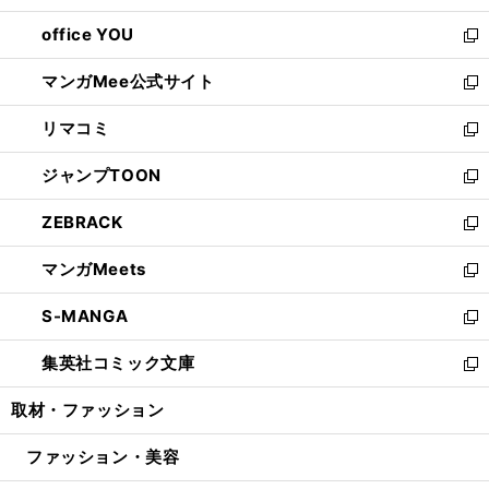
開
ウ
ウ
し
office YOU
く
で
ィ
い
新
開
ン
ウ
し
マンガMee公式サイト
く
ド
ィ
い
新
ウ
ン
ウ
し
リマコミ
で
ド
ィ
い
新
開
ウ
ン
ウ
し
ジャンプTOON
く
で
ド
ィ
い
新
開
ウ
ン
ウ
し
ZEBRACK
く
で
ド
ィ
い
新
開
ウ
ン
ウ
し
マンガMeets
く
で
ド
ィ
い
新
開
ウ
ン
ウ
し
S-MANGA
く
で
ド
ィ
い
新
開
ウ
ン
ウ
し
集英社コミック文庫
く
で
ド
ィ
い
新
開
ウ
ン
ウ
し
取材・ファッション
く
で
ド
ィ
い
開
ウ
ン
ウ
ファッション・美容
く
で
ド
ィ
開
ウ
ン