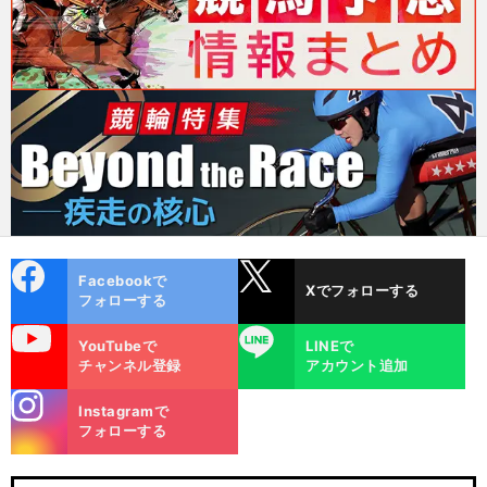
cebo
X
Facebookで
Xでフォローする
ok
フォローする
uTube
LINE
YouTubeで
LINEで
チャンネル登録
アカウント追加
stagra
Instagramで
m
フォローする