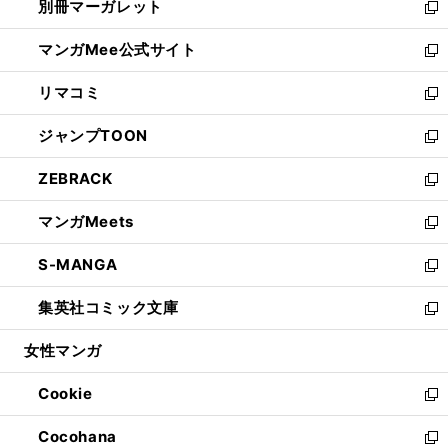
別冊マーガレット
く
で
ィ
い
新
開
ン
ウ
し
マンガMee公式サイト
く
ド
ィ
い
新
ウ
ン
ウ
し
リマコミ
で
ド
ィ
い
新
開
ウ
ン
ウ
し
ジャンプTOON
く
で
ド
ィ
い
新
開
ウ
ン
ウ
し
ZEBRACK
く
で
ド
ィ
い
新
開
ウ
ン
ウ
し
マンガMeets
く
で
ド
ィ
い
新
開
ウ
ン
ウ
し
S-MANGA
く
で
ド
ィ
い
新
開
ウ
ン
ウ
し
集英社コミック文庫
く
で
ド
ィ
い
新
開
ウ
ン
ウ
し
女性マンガ
く
で
ド
ィ
い
開
ウ
ン
ウ
Cookie
く
で
ド
ィ
新
開
ウ
ン
し
Cocohana
く
で
ド
い
新