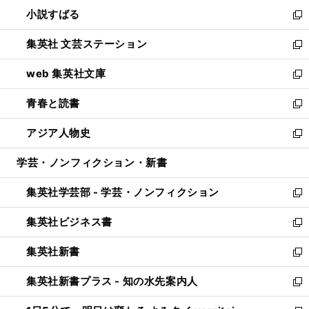
ウ
し
小説すばる
く
で
い
新
開
ウ
し
集英社 文芸ステーション
く
ィ
い
新
ン
ウ
し
web 集英社文庫
ド
ィ
い
新
ウ
ン
ウ
し
青春と読書
で
ド
ィ
い
新
開
ウ
ン
ウ
し
アジア人物史
く
で
ド
ィ
い
新
開
ウ
ン
ウ
し
学芸・ノンフィクション・新書
く
で
ド
ィ
い
開
ウ
ン
ウ
集英社学芸部 - 学芸・ノンフィクション
く
で
ド
ィ
新
開
ウ
ン
し
集英社ビジネス書
く
で
ド
い
新
開
ウ
ウ
し
集英社新書
く
で
ィ
い
新
開
ン
ウ
し
集英社新書プラス - 知の水先案内人
く
ド
ィ
い
新
ウ
ン
ウ
し