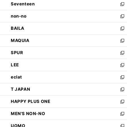
Seventeen
く
で
ド
新
開
ウ
し
non-no
く
で
い
新
開
ウ
し
BAILA
く
ィ
い
新
ン
ウ
し
MAQUIA
ド
ィ
い
新
ウ
ン
ウ
し
SPUR
で
ド
ィ
い
新
開
ウ
ン
ウ
し
LEE
く
で
ド
ィ
い
新
開
ウ
ン
ウ
し
eclat
く
で
ド
ィ
い
新
開
ウ
ン
ウ
し
T JAPAN
く
で
ド
ィ
い
新
開
ウ
ン
ウ
し
HAPPY PLUS ONE
く
で
ド
ィ
い
新
開
ウ
ン
ウ
し
MEN'S NON-NO
く
で
ド
ィ
い
新
開
ウ
ン
ウ
し
UOMO
く
で
ド
ィ
い