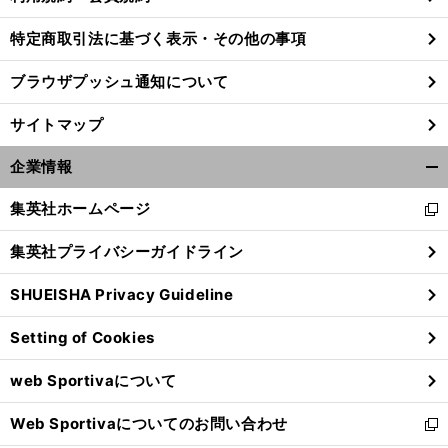
特定商取引法に基づく表示・その他の事項
ブラウザプッシュ通知について
サイトマップ
企業情報
開
く/
集英社ホームページ
新
閉
し
じ
集英社プライバシーガイドライン
い
る
ウ
SHUEISHA Privacy Guideline
ィ
ン
Setting of Cookies
ド
ウ
web Sportivaについて
で
開
Web Sportivaについてのお問い合わせ
く
新