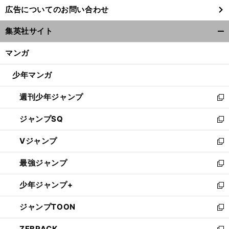
し
広告についてのお問い合わせ
い
ウ
集英社サイト
ィ
開
ン
く/
マンガ
ド
閉
ウ
じ
少年マンガ
で
る
開
週刊少年ジャンプ
く
新
し
ジャンプSQ
い
新
ウ
し
Vジャンプ
ィ
い
新
ン
ウ
し
最強ジャンプ
ド
ィ
い
新
ウ
ン
ウ
し
少年ジャンプ+
で
ド
ィ
い
新
開
ウ
ン
ウ
し
ジャンプTOON
く
で
ド
ィ
い
新
開
ウ
ン
ウ
し
ZEBRACK
く