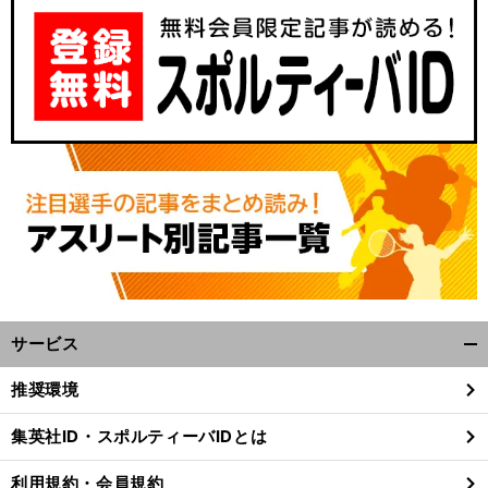
サービス
開
く/
推奨環境
閉
じ
集英社ID・スポルティーバIDとは
る
利用規約・会員規約