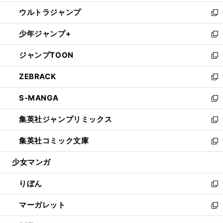
開
ウ
ン
ウ
し
ウルトラジャンプ
く
で
ド
ィ
い
新
開
ウ
ン
ウ
し
少年ジャンプ+
く
で
ド
ィ
い
新
開
ウ
ン
ウ
し
ジャンプTOON
く
で
ド
ィ
い
新
開
ウ
ン
ウ
し
ZEBRACK
く
で
ド
ィ
い
新
開
ウ
ン
ウ
し
S-MANGA
く
で
ド
ィ
い
新
開
ウ
ン
ウ
し
集英社ジャンプリミックス
く
で
ド
ィ
い
新
開
ウ
ン
ウ
し
集英社コミック文庫
く
で
ド
ィ
い
新
開
ウ
ン
ウ
し
少女マンガ
く
で
ド
ィ
い
開
ウ
ン
ウ
りぼん
く
で
ド
ィ
新
開
ウ
ン
し
マーガレット
く
で
ド
い
新
開
ウ
ウ
し