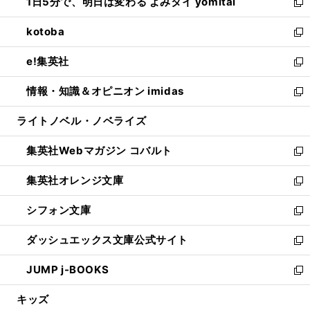
1日5分で、明日は変わる よみタイ yomitai
で
ド
ィ
い
新
開
ウ
ン
ウ
し
kotoba
く
で
ド
ィ
い
新
開
ウ
ン
ウ
し
e!集英社
く
で
ド
ィ
い
新
開
ウ
ン
ウ
し
情報・知識＆オピニオン imidas
く
で
ド
ィ
い
新
開
ウ
ン
ウ
し
ライトノベル・ノベライズ
く
で
ド
ィ
い
開
ウ
ン
ウ
集英社Webマガジン コバルト
く
で
ド
ィ
新
開
ウ
ン
し
集英社オレンジ文庫
く
で
ド
い
新
開
ウ
ウ
し
シフォン文庫
く
で
ィ
い
新
開
ン
ウ
し
ダッシュエックス文庫公式サイト
く
ド
ィ
い
新
ウ
ン
ウ
し
JUMP j-BOOKS
で
ド
ィ
い
新
開
ウ
ン
ウ
し
キッズ
く
で
ド
ィ
い