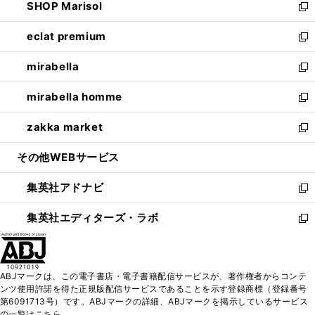
SHOP Marisol
く
で
ド
ィ
い
新
開
ウ
ン
ウ
し
eclat premium
く
で
ド
ィ
い
新
開
ウ
ン
ウ
し
mirabella
く
で
ド
ィ
い
新
開
ウ
ン
ウ
し
mirabella homme
く
で
ド
ィ
い
新
開
ウ
ン
ウ
し
zakka market
く
で
ド
ィ
い
新
開
ウ
ン
ウ
し
その他WEBサービス
く
で
ド
ィ
い
開
ウ
ン
ウ
集英社アドナビ
く
で
ド
ィ
新
開
ウ
ン
し
集英社エディターズ・ラボ
く
で
ド
い
新
開
ウ
ウ
し
く
で
ィ
い
開
ン
ウ
ABJマークは、この電子書店・電子書籍配信サービスが、著作権者からコンテ
く
ド
ィ
ンツ使用許諾を得た正規版配信サービスであることを示す登録商標（登録番号
ウ
ン
第6091713号）です。ABJマークの詳細、ABJマークを掲示しているサービス
で
ド
の一覧はこちら。