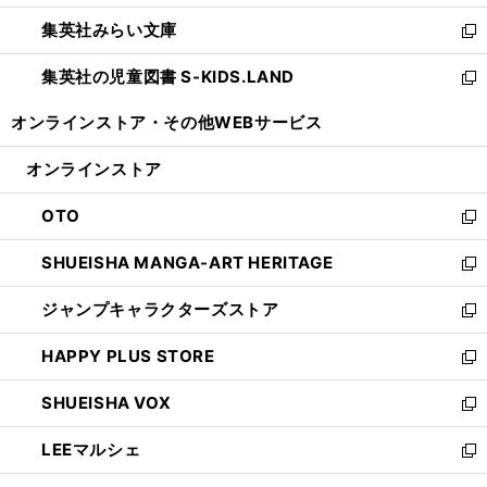
開
ウ
ン
ウ
集英社みらい文庫
く
で
ド
ィ
新
開
ウ
ン
し
集英社の児童図書 S-KIDS.LAND
く
で
ド
い
新
開
ウ
ウ
し
オンラインストア・
その他WEBサービス
く
で
ィ
い
開
ン
ウ
オンラインストア
く
ド
ィ
ウ
ン
OTO
で
ド
新
開
ウ
し
SHUEISHA MANGA-ART HERITAGE
く
で
い
新
開
ウ
し
ジャンプキャラクターズストア
く
ィ
い
新
ン
ウ
し
HAPPY PLUS STORE
ド
ィ
い
新
ウ
ン
ウ
し
SHUEISHA VOX
で
ド
ィ
い
新
開
ウ
ン
ウ
し
LEEマルシェ
く
で
ド
ィ
い
新
開
ウ
ン
ウ
し