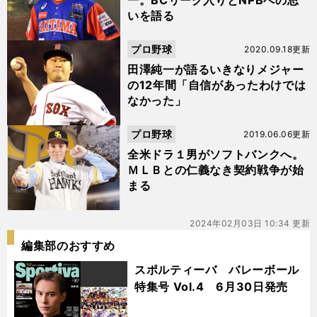
一。BCリーグ入りとNPBへの思
いを語る
プロ野球
2020.09.18更新
田澤純一が語るいきなりメジャー
の12年間「自信があったわけでは
なかった」
プロ野球
2019.06.06更新
全米ドラ１男がソフトバンクへ。
ＭＬＢとの仁義なき契約戦争が始
まる
2024年02月03日 10:34 更新
編集部のおすすめ
スポルティーバ バレーボール
特集号 Vol.4 6月30日発売