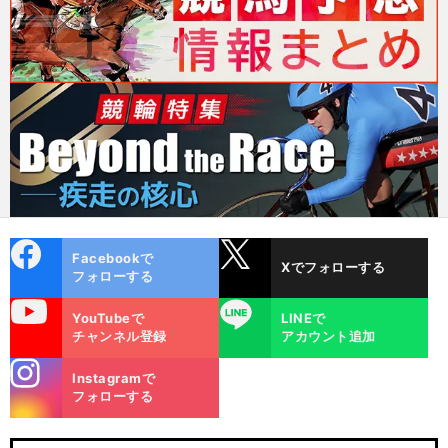
cebo
X
Facebookで
Xでフォローする
ok
フォローする
uTube
LINE
YouTubeで
LINEで
チャンネル登録
アカウント追加
stagra
Instagramで
m
フォローする