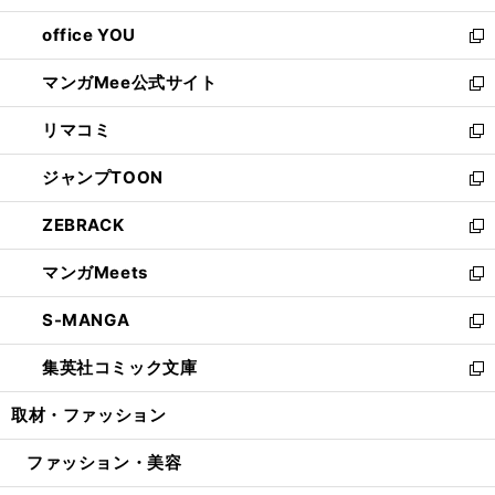
開
ウ
ウ
し
office YOU
く
で
ィ
い
新
開
ン
ウ
し
マンガMee公式サイト
く
ド
ィ
い
新
ウ
ン
ウ
し
リマコミ
で
ド
ィ
い
新
開
ウ
ン
ウ
し
ジャンプTOON
く
で
ド
ィ
い
新
開
ウ
ン
ウ
し
ZEBRACK
く
で
ド
ィ
い
新
開
ウ
ン
ウ
し
マンガMeets
く
で
ド
ィ
い
新
開
ウ
ン
ウ
し
S-MANGA
く
で
ド
ィ
い
新
開
ウ
ン
ウ
し
集英社コミック文庫
く
で
ド
ィ
い
新
開
ウ
ン
ウ
し
取材・ファッション
く
で
ド
ィ
い
開
ウ
ン
ウ
ファッション・美容
く
で
ド
ィ
開
ウ
ン