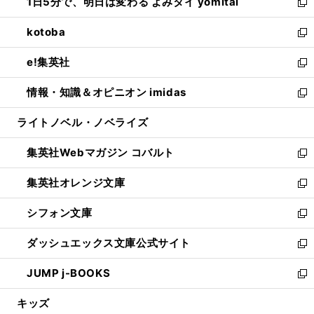
1日5分で、明日は変わる よみタイ yomitai
で
ド
ィ
い
新
開
ウ
ン
ウ
し
kotoba
く
で
ド
ィ
い
新
開
ウ
ン
ウ
し
e!集英社
く
で
ド
ィ
い
新
開
ウ
ン
ウ
し
情報・知識＆オピニオン imidas
く
で
ド
ィ
い
新
開
ウ
ン
ウ
し
ライトノベル・ノベライズ
く
で
ド
ィ
い
開
ウ
ン
ウ
集英社Webマガジン コバルト
く
で
ド
ィ
新
開
ウ
ン
し
集英社オレンジ文庫
く
で
ド
い
新
開
ウ
ウ
し
シフォン文庫
く
で
ィ
い
新
開
ン
ウ
し
ダッシュエックス文庫公式サイト
く
ド
ィ
い
新
ウ
ン
ウ
し
JUMP j-BOOKS
で
ド
ィ
い
新
開
ウ
ン
ウ
し
キッズ
く
で
ド
ィ
い