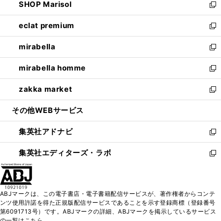
SHOP Marisol
く
で
ド
ィ
い
新
開
ウ
ン
ウ
し
eclat premium
く
で
ド
ィ
い
新
開
ウ
ン
ウ
し
mirabella
く
で
ド
ィ
い
新
開
ウ
ン
ウ
し
mirabella homme
く
で
ド
ィ
い
新
開
ウ
ン
ウ
し
zakka market
く
で
ド
ィ
い
新
開
ウ
ン
ウ
し
その他WEBサービス
く
で
ド
ィ
い
開
ウ
ン
ウ
集英社アドナビ
く
で
ド
ィ
新
開
ウ
ン
し
集英社エディターズ・ラボ
く
で
ド
い
新
開
ウ
ウ
し
く
で
ィ
い
開
ン
ウ
ABJマークは、この電子書店・電子書籍配信サービスが、著作権者からコンテ
く
ド
ィ
ンツ使用許諾を得た正規版配信サービスであることを示す登録商標（登録番号
ウ
ン
第6091713号）です。ABJマークの詳細、ABJマークを掲示しているサービス
で
ド
の一覧はこちら。