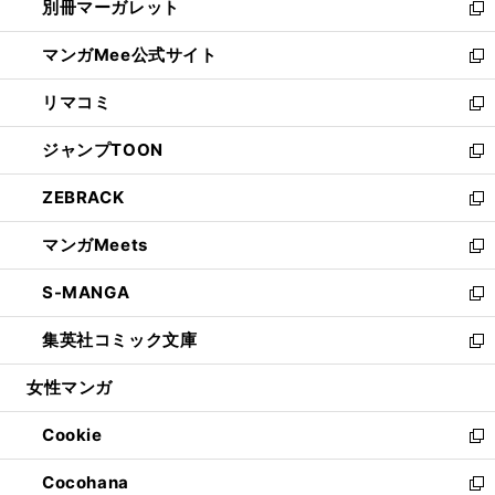
別冊マーガレット
く
で
ィ
い
新
開
ン
ウ
し
マンガMee公式サイト
く
ド
ィ
い
新
ウ
ン
ウ
し
リマコミ
で
ド
ィ
い
新
開
ウ
ン
ウ
し
ジャンプTOON
く
で
ド
ィ
い
新
開
ウ
ン
ウ
し
ZEBRACK
く
で
ド
ィ
い
新
開
ウ
ン
ウ
し
マンガMeets
く
で
ド
ィ
い
新
開
ウ
ン
ウ
し
S-MANGA
く
で
ド
ィ
い
新
開
ウ
ン
ウ
し
集英社コミック文庫
く
で
ド
ィ
い
新
開
ウ
ン
ウ
し
女性マンガ
く
で
ド
ィ
い
開
ウ
ン
ウ
Cookie
く
で
ド
ィ
新
開
ウ
ン
し
Cocohana
く
で
ド
い
新