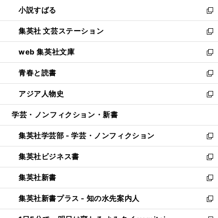
ウ
し
小説すばる
く
で
い
新
開
ウ
し
集英社 文芸ステーション
く
ィ
い
新
ン
ウ
し
web 集英社文庫
ド
ィ
い
新
ウ
ン
ウ
し
青春と読書
で
ド
ィ
い
新
開
ウ
ン
ウ
し
アジア人物史
く
で
ド
ィ
い
新
開
ウ
ン
ウ
し
学芸・ノンフィクション・新書
く
で
ド
ィ
い
開
ウ
ン
ウ
集英社学芸部 - 学芸・ノンフィクション
く
で
ド
ィ
新
開
ウ
ン
し
集英社ビジネス書
く
で
ド
い
新
開
ウ
ウ
し
集英社新書
く
で
ィ
い
新
開
ン
ウ
し
集英社新書プラス - 知の水先案内人
く
ド
ィ
い
新
ウ
ン
ウ
し