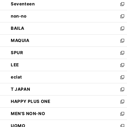
Seventeen
く
で
ド
新
開
ウ
し
non-no
く
で
い
新
開
ウ
し
BAILA
く
ィ
い
新
ン
ウ
し
MAQUIA
ド
ィ
い
新
ウ
ン
ウ
し
SPUR
で
ド
ィ
い
新
開
ウ
ン
ウ
し
LEE
く
で
ド
ィ
い
新
開
ウ
ン
ウ
し
eclat
く
で
ド
ィ
い
新
開
ウ
ン
ウ
し
T JAPAN
く
で
ド
ィ
い
新
開
ウ
ン
ウ
し
HAPPY PLUS ONE
く
で
ド
ィ
い
新
開
ウ
ン
ウ
し
MEN'S NON-NO
く
で
ド
ィ
い
新
開
ウ
ン
ウ
し
UOMO
く
で
ド
ィ
い