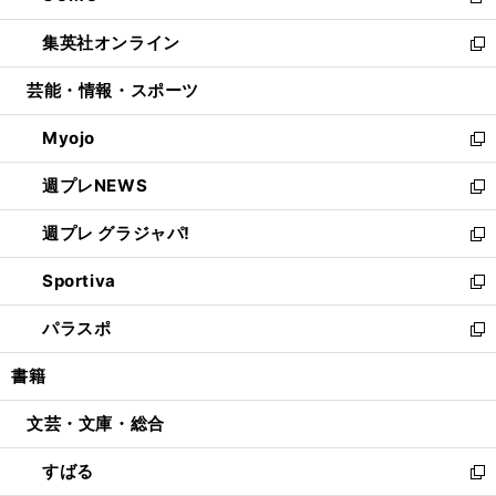
新
開
ウ
ン
ウ
し
集英社オンライン
く
で
ド
ィ
い
新
開
ウ
ン
ウ
し
芸能・情報・スポーツ
く
で
ド
ィ
い
開
ウ
ン
ウ
Myojo
く
で
ド
ィ
新
開
ウ
ン
し
週プレNEWS
く
で
ド
い
新
開
ウ
ウ
し
週プレ グラジャパ!
く
で
ィ
い
新
開
ン
ウ
し
Sportiva
く
ド
ィ
い
新
ウ
ン
ウ
し
パラスポ
で
ド
ィ
い
新
開
ウ
ン
ウ
し
書籍
く
で
ド
ィ
い
開
ウ
ン
ウ
文芸・文庫・総合
く
で
ド
ィ
開
ウ
ン
すばる
く
で
ド
新
開