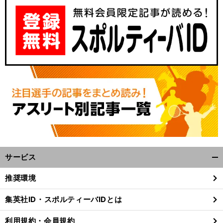
サービス
開
く/
推奨環境
閉
じ
集英社ID・スポルティーバIDとは
る
利用規約・会員規約