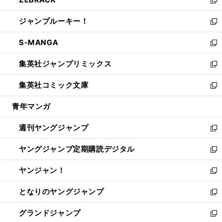
で
ド
ィ
い
新
開
ウ
ン
ウ
し
ジャンプルーキー！
く
で
ド
ィ
い
新
開
ウ
ン
ウ
し
S-MANGA
く
で
ド
ィ
い
新
開
ウ
ン
ウ
し
集英社ジャンプリミックス
く
で
ド
ィ
い
新
開
ウ
ン
ウ
し
集英社コミック文庫
く
で
ド
ィ
い
新
開
ウ
ン
ウ
し
青年マンガ
く
で
ド
ィ
い
開
ウ
ン
ウ
週刊ヤングジャンプ
く
で
ド
ィ
新
開
ウ
ン
し
ヤングジャンプ定期購読デジタル
く
で
ド
い
新
開
ウ
ウ
し
ヤンジャン！
く
で
ィ
い
新
開
ン
ウ
し
となりのヤングジャンプ
く
ド
ィ
い
新
ウ
ン
ウ
し
グランドジャンプ
で
ド
ィ
い
新