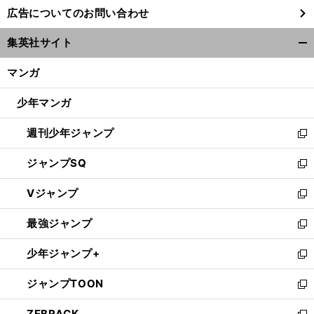
し
広告についてのお問い合わせ
い
ウ
集英社サイト
ィ
開
ン
く/
マンガ
ド
閉
ウ
じ
少年マンガ
で
る
開
週刊少年ジャンプ
く
新
し
ジャンプSQ
い
新
ウ
し
Vジャンプ
ィ
い
新
ン
ウ
し
最強ジャンプ
ド
ィ
い
新
ウ
ン
ウ
し
少年ジャンプ+
で
ド
ィ
い
新
開
ウ
ン
ウ
し
ジャンプTOON
く
で
ド
ィ
い
新
開
ウ
ン
ウ
し
ZEBRACK
く