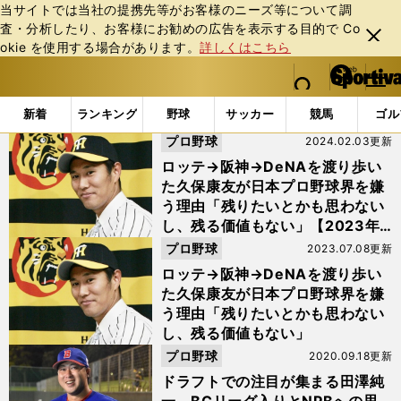
当サイトでは当社の提携先等がお客様のニーズ等について調
査・分析したり、お客様にお勧めの広告を表⽰する⽬的で Co
閉じ
okie を使⽤する場合があります。
詳しくはこちら
る
マイペ
web Sportiva (webスポルティーバ)
検索
メニュ
we
ー
「#田澤ルール」の最新ニュース・ 情報
b
ジ
新着
ランキング
野球
サッカー
競馬
ゴル
ス
プロ野球
2024.02.03更新
ポ
ル
ロッテ→阪神→DeNAを渡り歩い
テ
た久保康友が日本プロ野球界を嫌
ィ
う理由「残りたいとかも思わない
ー
し、残る価値もない」【2023年
バ
人気記事】
プロ野球
2023.07.08更新
ロッテ→阪神→DeNAを渡り歩い
た久保康友が日本プロ野球界を嫌
う理由「残りたいとかも思わない
し、残る価値もない」
プロ野球
2020.09.18更新
ドラフトでの注目が集まる田澤純