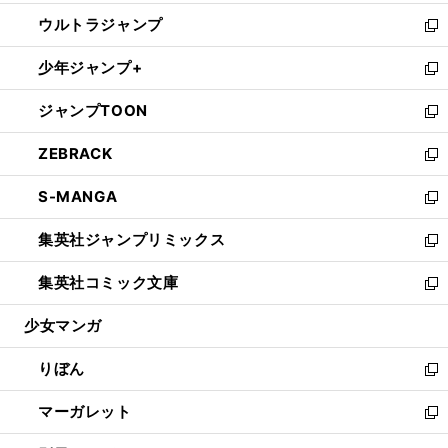
開
ウ
ン
ウ
し
ウルトラジャンプ
く
で
ド
ィ
い
新
開
ウ
ン
ウ
し
少年ジャンプ+
く
で
ド
ィ
い
新
開
ウ
ン
ウ
し
ジャンプTOON
く
で
ド
ィ
い
新
開
ウ
ン
ウ
し
ZEBRACK
く
で
ド
ィ
い
新
開
ウ
ン
ウ
し
S-MANGA
く
で
ド
ィ
い
新
開
ウ
ン
ウ
し
集英社ジャンプリミックス
く
で
ド
ィ
い
新
開
ウ
ン
ウ
し
集英社コミック文庫
く
で
ド
ィ
い
新
開
ウ
ン
ウ
し
少女マンガ
く
で
ド
ィ
い
開
ウ
ン
ウ
りぼん
く
で
ド
ィ
新
開
ウ
ン
し
マーガレット
く
で
ド
い
新
開
ウ
ウ
し