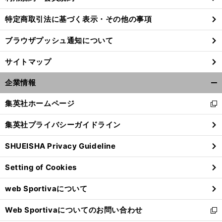
特定商取引法に基づく表示・その他の事項
ブラウザプッシュ通知について
サイトマップ
企業情報
開
く/
集英社ホームページ
新
閉
し
じ
集英社プライバシーガイドライン
い
る
ウ
SHUEISHA Privacy Guideline
ィ
ン
Setting of Cookies
ド
ウ
web Sportivaについて
で
開
Web Sportivaについてのお問い合わせ
く
新