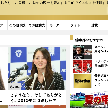
たり、お客様にお勧めの広告を表⽰する⽬的で Cookie を使⽤す
フ
その他球技
その他競技
モーター
フォト
連載
編集部のおすすめ
スポルテ
集号 Vol
スポルテ
月16日発
最新記事
プッシュ
いて
その他
2016.07.12更新
。
さようなら、そしてありがと
う。2013年に引退したアス
リートたち