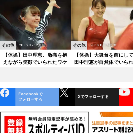
その他
その他
2016.07.12更新
2016.07.12更新
【体操】田中理恵、激痛を抱
【体操】大舞台を前にし
えながら笑顔でいられたワケ
田中理恵が自然体でいら
ワケ
ebo
X
YouTube
Facebookで
Xでフォローする
ok
フォローする