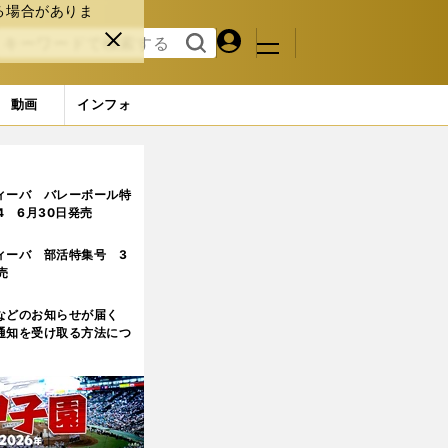
る場合がありま
マイペ
閉じ
検索
メニュ
ー
る
す
ジ
る
動画
インフォ
ィーバ バレーボール特
.4 6月30日発売
ィーバ 部活特集号 3
売
などのお知らせが届く
通知を受け取る方法につ