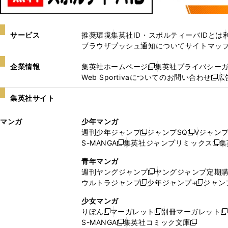
サービス
推奨環境
集英社ID・スポルティーバIDとは
ブラウザプッシュ通知について
サイトマッ
企業情報
集英社ホームページ
集英社プライバシー
新
Web Sportivaについてのお問い合わせ
広
し
新
い
し
集英社サイト
ウ
い
ィ
ウ
マンガ
少年マンガ
ン
ィ
週刊少年ジャンプ
ジャンプSQ
Vジャン
ド
ン
新
新
S-MANGA
集英社ジャンプリミックス
集
ウ
ド
新
し
し
新
で
ウ
し
い
い
し
青年マンガ
開
で
い
ウ
ウ
い
週刊ヤングジャンプ
ヤングジャンプ定期
新
く
開
ウ
ィ
ィ
ウ
ウルトラジャンプ
少年ジャンプ+
ジャン
新
し
新
く
ィ
ン
ン
ィ
し
い
し
ン
ド
ド
ン
少女マンガ
い
ウ
い
ド
ウ
ウ
ド
りぼん
マーガレット
別冊マーガレット
新
新
新
ウ
ィ
ウ
ウ
で
で
ウ
S-MANGA
集英社コミック文庫
し
新
し
新
ィ
ン
ィ