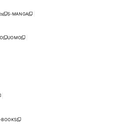
開
い
ド
ン
く
ウ
ウ
ド
s
S-MANGA
新
新
ィ
で
ウ
し
し
ン
開
で
い
い
ド
く
開
ウ
ウ
ウ
NO
UOMO
く
新
新
ィ
ィ
で
し
し
ン
ン
開
い
い
ド
ド
く
ウ
ウ
ウ
ウ
ィ
ィ
で
で
ン
ン
開
開
ド
ド
く
く
ウ
ウ
で
で
開
開
く
く
し
い
ウ
j-BOOKS
新
ィ
し
ン
い
ド