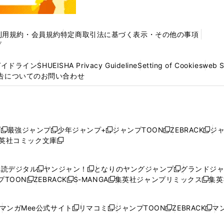
利用規約・会員規約
特定商取引法に基づく表示・その他の事項
プ
ガイドライン
SHUEISHA Privacy Guideline
Setting of Cookies
web 
告についてのお問い合わせ
プ
最強ジャンプ
少年ジャンプ+
ジャンプTOON
ZEBRACK
ジ
新
新
新
新
新
英社コミック文庫
し
新
し
し
し
し
い
い
し
い
い
い
ウ
ウ
い
ウ
ウ
ウ
購読デジタル
ヤンジャン！
となりのヤングジャンプ
グランドジ
新
新
新
ィ
ィ
ウ
ィ
ィ
ィ
プTOON
ZEBRACK
S-MANGA
集英社ジャンプリミックス
集英
新
し
新
し
新
し
新
ン
ン
ィ
ン
ン
ン
し
い
し
い
し
い
し
ド
ド
ン
ド
ド
ド
い
ウ
い
ウ
い
ウ
い
ウ
ウ
ド
ウ
ウ
ウ
マンガMee公式サイト
リマコミ
ジャンプTOON
ZEBRACK
マン
新
新
新
新
ウ
ィ
ウ
ィ
ウ
ィ
ウ
で
で
ウ
で
で
で
し
し
し
し
し
ィ
ン
ィ
ン
ィ
ン
ィ