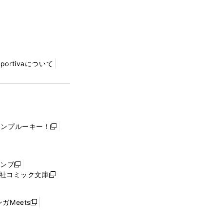
Sportivaについて
ャンプルーキー！
新
し
い
ウ
ャンプ
新
ィ
社コミック文庫
し
新
ン
い
し
ド
ウ
い
ウ
ガMeets
新
ィ
ウ
で
し
ン
ィ