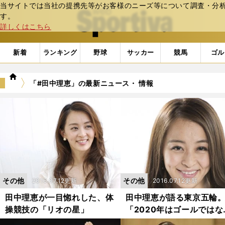
当サイトでは当社の提携先等がお客様のニーズ等について調査・分析し
web Sportiva (webスポルティーバ)
す。
詳しくはこちら
新着
ランキング
野球
サッカー
競馬
ゴル
we
「#田中理恵」の最新ニュース・ 情報
b
ス
ポ
ル
テ
ィ
ー
バ
その他
その他
2016.07.12更新
2016.07.12更新
田中理恵が一目惚れした、体
田中理恵が語る東京五輪
操競技の「リオの星」
「2020年はゴールではな
く、スタート！」