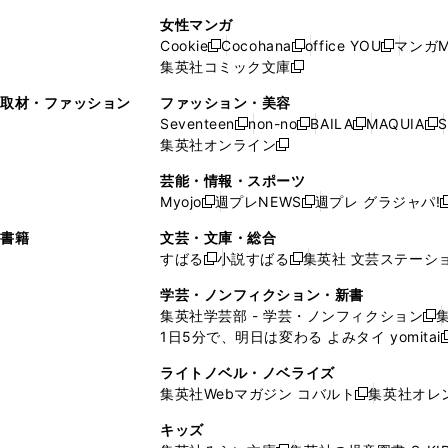
で
開
開
で
い
し
い
し
ン
ド
ン
女性マンガ
開
く
く
開
ウ
い
ウ
い
ド
ウ
ド
Cookie
Cocohana
office YOU
マンガM
く
く
新
新
新
ィ
ウ
ィ
ウ
ウ
で
ウ
集英社コミック文庫
し
新
し
し
ン
ィ
ン
ィ
で
開
で
い
し
い
い
ド
ン
ド
ン
取材・ファッション
ファッション・美容
開
く
開
ウ
い
ウ
ウ
ウ
ド
ウ
ド
Seventeen
non-no
BAILA
MAQUIA
S
く
く
新
新
新
新
ィ
ウ
ィ
ィ
で
ウ
で
ウ
集英社オンライン
し
新
し
し
し
ン
ィ
ン
ン
開
で
開
で
い
し
い
い
い
ド
ン
ド
ド
芸能・情報・スポーツ
く
開
く
開
ウ
い
ウ
ウ
ウ
ウ
ド
ウ
ウ
Myojo
週プレNEWS
週プレ グラジャパ!
く
く
新
新
新
ィ
ウ
ィ
ィ
ィ
で
ウ
で
で
し
し
ン
ィ
ン
ン
ン
書籍
文芸・文庫・総合
開
で
開
開
い
い
ド
ン
ド
ド
ド
すばる
小説すばる
集英社 文芸ステーシ
く
開
く
く
新
新
ウ
ウ
ウ
ド
ウ
ウ
ウ
く
し
し
ィ
ィ
学芸・ノンフィクション・新書
で
ウ
で
で
で
い
い
ン
ン
集英社学芸部 - 学芸・ノンフィクション
開
で
開
開
開
新
ウ
ウ
ド
ド
1日5分で、明日は変わる よみタイ yomitai
く
開
く
く
く
し
新
ィ
ィ
ウ
ウ
く
い
ン
ン
ライトノベル・ノベライズ
で
で
ウ
ド
ド
集英社Webマガジン コバルト
集英社オレ
開
開
新
ィ
ウ
ウ
く
く
し
ン
キッズ
で
で
い
ド