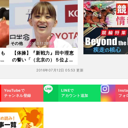
その他
2016.07.12更新
ても
【体操】『新戦力』田中理恵
れる
の誓い「（北京の）５位より
は上にいきたい」
2016年07月12日 05:53 更新
Instagra
LINE
YouTubeで
LINEで
Inst
m
チャンネル登録
アカウント追加
フォ