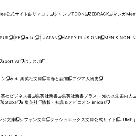
開
開
で
開
開
開
い
い
い
い
い
ン
ド
ン
ド
ン
ド
ン
く
く
開
く
く
く
ウ
ウ
ウ
ウ
ウ
ド
ウ
ド
ウ
ド
ウ
ド
ee公式サイト
リマコミ
ジャンプTOON
ZEBRACK
マンガMeet
く
新
新
新
新
ィ
ィ
ィ
ィ
ィ
ウ
で
ウ
で
ウ
で
ウ
し
し
し
し
ン
ン
ン
ン
ン
で
開
で
開
で
開
で
い
い
い
い
ド
ド
ド
ド
ド
開
く
開
く
開
く
開
ウ
ウ
ウ
ウ
ウ
ウ
ウ
ウ
ウ
PUR
LEE
eclat
T JAPAN
HAPPY PLUS ONE
MEN'S NON-
く
く
く
く
新
新
新
新
新
ィ
ィ
ィ
ィ
で
で
で
で
で
し
し
し
し
し
ン
ン
ン
ン
開
開
開
開
開
い
い
い
い
い
ド
ド
ド
ド
く
く
く
く
く
ウ
ウ
ウ
ウ
ウ
ウ
ウ
ウ
ウ
Sportiva
パラスポ
新
新
ィ
ィ
ィ
ィ
ィ
で
で
で
で
し
し
し
ン
ン
ン
ン
ン
開
開
開
開
い
い
い
ド
ド
ド
ド
ド
ョン
web 集英社文庫
青春と読書
アジア人物史
く
く
く
く
新
新
新
新
ウ
ウ
ウ
ウ
ウ
ウ
ウ
ウ
し
し
し
し
ィ
ィ
ィ
で
で
で
で
で
い
い
い
い
ン
ン
ン
集英社ビジネス書
集英社新書
集英社新書プラス - 知の水先案内人
開
開
開
開
開
新
新
新
ウ
ウ
ウ
ウ
ド
ド
ド
kotoba
e!集英社
情報・知識＆オピニオン imidas
く
く
く
く
く
新
し
新
し
新
ィ
ィ
ィ
ィ
ウ
ウ
ウ
し
し
い
し
い
し
ン
ン
ン
ン
で
で
で
い
い
ウ
い
ウ
い
ド
ド
ド
ド
ンジ文庫
シフォン文庫
ダッシュエックス文庫公式サイト
JUMP 
開
開
開
新
新
新
ウ
ウ
ィ
ウ
ィ
ウ
ウ
ウ
ウ
ウ
く
く
く
し
し
し
ィ
ィ
ン
ィ
ン
ィ
で
で
で
で
い
い
い
ン
ン
ド
ン
ド
ン