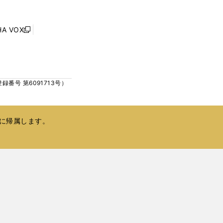
ウ
ウ
ィ
で
ン
HA VOX
開
新
ド
く
し
ウ
い
で
ウ
開
ィ
く
号 第6091713号）
ン
ド
ウ
で
に帰属します。
開
く