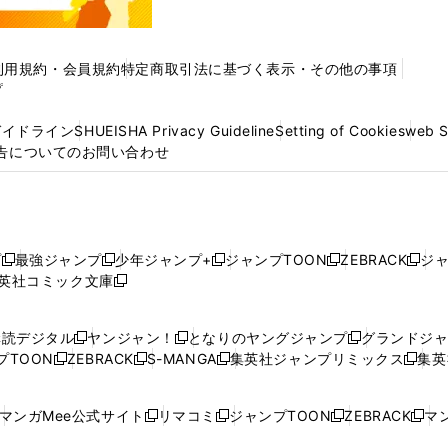
利用規約・会員規約
特定商取引法に基づく表示・その他の事項
プ
ガイドライン
SHUEISHA Privacy Guideline
Setting of Cookies
web 
告についてのお問い合わせ
プ
最強ジャンプ
少年ジャンプ+
ジャンプTOON
ZEBRACK
ジ
新
新
新
新
新
英社コミック文庫
し
新
し
し
し
し
い
い
し
い
い
い
ウ
ウ
い
ウ
ウ
ウ
購読デジタル
ヤンジャン！
となりのヤングジャンプ
グランドジ
新
新
新
ィ
ィ
ウ
ィ
ィ
ィ
プTOON
ZEBRACK
S-MANGA
集英社ジャンプリミックス
集英
新
し
新
し
新
し
新
ン
ン
ィ
ン
ン
ン
し
い
し
い
し
い
し
ド
ド
ン
ド
ド
ド
い
ウ
い
ウ
い
ウ
い
ウ
ウ
ド
ウ
ウ
ウ
マンガMee公式サイト
リマコミ
ジャンプTOON
ZEBRACK
マン
新
新
新
新
ウ
ィ
ウ
ィ
ウ
ィ
ウ
で
で
ウ
で
で
で
し
し
し
し
し
ィ
ン
ィ
ン
ィ
ン
ィ