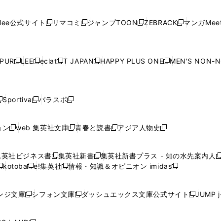
開
開
で
開
開
開
い
い
い
い
い
ン
ド
ン
ド
ン
ド
ン
く
く
開
く
く
く
ウ
ウ
ウ
ウ
ウ
ド
ウ
ド
ウ
ド
ウ
ド
ee公式サイト
リマコミ
ジャンプTOON
ZEBRACK
マンガMeet
く
新
新
新
新
ィ
ィ
ィ
ィ
ィ
ウ
で
ウ
で
ウ
で
ウ
し
し
し
し
ン
ン
ン
ン
ン
で
開
で
開
で
開
で
い
い
い
い
ド
ド
ド
ド
ド
開
く
開
く
開
く
開
ウ
ウ
ウ
ウ
ウ
ウ
ウ
ウ
ウ
PUR
LEE
eclat
T JAPAN
HAPPY PLUS ONE
MEN'S NON-
く
く
く
く
新
新
新
新
新
ィ
ィ
ィ
ィ
で
で
で
で
で
し
し
し
し
し
ン
ン
ン
ン
開
開
開
開
開
い
い
い
い
い
ド
ド
ド
ド
く
く
く
く
く
ウ
ウ
ウ
ウ
ウ
ウ
ウ
ウ
ウ
Sportiva
パラスポ
新
新
ィ
ィ
ィ
ィ
ィ
で
で
で
で
し
し
し
ン
ン
ン
ン
ン
開
開
開
開
い
い
い
ド
ド
ド
ド
ド
ョン
web 集英社文庫
青春と読書
アジア人物史
く
く
く
く
新
新
新
新
ウ
ウ
ウ
ウ
ウ
ウ
ウ
ウ
し
し
し
し
ィ
ィ
ィ
で
で
で
で
で
い
い
い
い
ン
ン
ン
集英社ビジネス書
集英社新書
集英社新書プラス - 知の水先案内人
開
開
開
開
開
新
新
新
ウ
ウ
ウ
ウ
ド
ド
ド
kotoba
e!集英社
情報・知識＆オピニオン imidas
く
く
く
く
く
新
し
新
し
新
ィ
ィ
ィ
ィ
ウ
ウ
ウ
し
し
い
し
い
し
ン
ン
ン
ン
で
で
で
い
い
ウ
い
ウ
い
ド
ド
ド
ド
ンジ文庫
シフォン文庫
ダッシュエックス文庫公式サイト
JUMP 
開
開
開
新
新
新
ウ
ウ
ィ
ウ
ィ
ウ
ウ
ウ
ウ
ウ
く
く
く
し
し
し
ィ
ィ
ン
ィ
ン
ィ
で
で
で
で
い
い
い
ン
ン
ド
ン
ド
ン