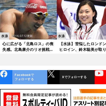
本のお家芸に恥じないレース
をしたい」
水泳
水泳
2016.07.12更新
2016.07.12更新
心に広がる「北島ロス」の喪
【水泳】苦悩したロンド
失感。北島康介のリオ挑戦は
ヒロイン、鈴木聡美が取
突然終わった
した「本当の自分」
ebo
X
YouTube
Facebookで
Xでフォローする
ok
フォローする