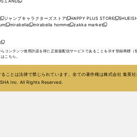
S.LAND
開
開
開
開
新
ウ
ウ
ウ
ド
ド
ウ
ド
ウ
ド
く
く
く
く
し
ィ
ィ
ィ
ウ
ウ
で
ウ
で
ウ
い
ン
ン
ン
ジャンプキャラクターズストア
HAPPY PLUS STORE
SHUEIS
で
で
開
で
開
で
新
新
新
ウ
ド
ド
ド
ium
mirabella
mirabella homme
zakka market
開
開
く
開
く
開
し
新
新
新
し
新
し
ィ
ウ
ウ
ウ
く
く
く
く
い
し
し
い
し
し
い
ン
で
で
で
ウ
い
い
ウ
い
い
ウ
ド
ボ
開
開
開
新
ィ
ウ
ウ
ィ
ウ
ウ
ィ
ウ
く
く
く
し
らコンテンツ使用許諾を得た正規版配信サービスであることを示す登録商標（登録番
ン
ィ
ィ
ン
ィ
ィ
ン
で
い
覧はこちら。
ド
ン
ン
ド
ン
ン
ド
開
ウ
ウ
ド
ド
ウ
ド
ド
ウ
く
ィ
で
ウ
ウ
で
ウ
ウ
で
ることは法律で禁じられています。全ての著作権は株式会社 集英社
ン
開
で
で
開
で
で
開
ド
HA Inc. All Rights Reserved.
く
開
開
く
開
開
く
ウ
く
く
く
く
で
開
く