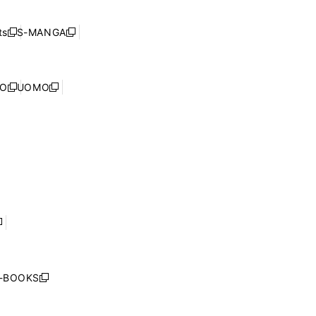
開
い
ド
ン
く
ウ
ウ
ド
s
S-MANGA
新
新
ィ
で
ウ
し
し
ン
開
で
い
い
ド
く
開
ウ
ウ
ウ
NO
UOMO
く
新
新
ィ
ィ
で
し
し
ン
ン
開
い
い
ド
ド
く
ウ
ウ
ウ
ウ
ィ
ィ
で
で
ン
ン
開
開
ド
ド
く
く
ウ
ウ
で
で
開
開
く
く
し
い
ウ
j-BOOKS
新
ィ
し
ン
い
ド