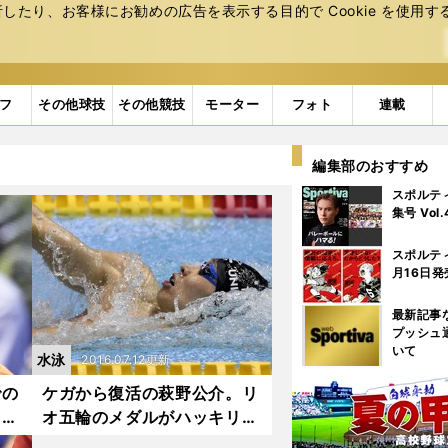
たり、お客様にお勧めの広告を表⽰する⽬的で Cookie を使⽤す
フ
その他球技
その他競技
モーター
フォト
連載
編集部のおすすめ
スポルテ
集号 Vol
スポルテ
月16日発
最新記事
プッシュ
いて
水泳
2016.07.12更新
での
ケガから復活の萩野公介。リ
イマ
オ五輪のメダルがハッキリ見
えた