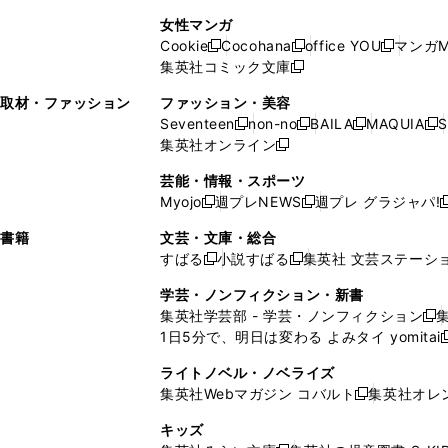
で
開
開
で
い
し
い
し
ン
ド
ン
女性マンガ
開
く
く
開
ウ
い
ウ
い
ド
ウ
ド
Cookie
Cocohana
office YOU
マンガM
く
く
新
新
新
ィ
ウ
ィ
ウ
ウ
で
ウ
集英社コミック文庫
し
新
し
し
ン
ィ
ン
ィ
で
開
で
い
し
い
い
ド
ン
ド
ン
取材・ファッション
ファッション・美容
開
く
開
ウ
い
ウ
ウ
ウ
ド
ウ
ド
Seventeen
non-no
BAILA
MAQUIA
S
く
く
新
新
新
新
ィ
ウ
ィ
ィ
で
ウ
で
ウ
集英社オンライン
し
新
し
し
し
ン
ィ
ン
ン
開
で
開
で
い
し
い
い
い
ド
ン
ド
ド
芸能・情報・スポーツ
く
開
く
開
ウ
い
ウ
ウ
ウ
ウ
ド
ウ
ウ
Myojo
週プレNEWS
週プレ グラジャパ!
く
く
新
新
新
ィ
ウ
ィ
ィ
ィ
で
ウ
で
で
し
し
ン
ィ
ン
ン
ン
書籍
文芸・文庫・総合
開
で
開
開
い
い
ド
ン
ド
ド
ド
すばる
小説すばる
集英社 文芸ステーシ
く
開
く
く
新
新
ウ
ウ
ウ
ド
ウ
ウ
ウ
く
し
し
ィ
ィ
学芸・ノンフィクション・新書
で
ウ
で
で
で
い
い
ン
ン
集英社学芸部 - 学芸・ノンフィクション
開
で
開
開
開
新
ウ
ウ
ド
ド
1日5分で、明日は変わる よみタイ yomitai
く
開
く
く
く
し
新
ィ
ィ
ウ
ウ
く
い
ン
ン
ライトノベル・ノベライズ
で
で
ウ
ド
ド
集英社Webマガジン コバルト
集英社オレ
開
開
新
ィ
ウ
ウ
く
く
し
ン
キッズ
で
で
い
ド