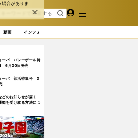
る場合がありま
マイペ
閉じ
検索
メニュ
ー
る
す
ジ
る
動画
インフォ
ィーバ バレーボール特
.4 6月30日発売
ィーバ 部活特集号 3
売
などのお知らせが届く
通知を受け取る方法につ