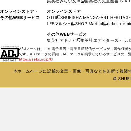
集英社みらい文庫
集英社の児童図書 S-KID
開
開
新
ウ
ウ
く
く
し
ィ
オンラインストア・
オンラインストア
で
い
ン
その他WEBサービス
OTO
SHUEISHA MANGA-ART HERITAGE
開
新
ウ
ド
LEEマルシェ
SHOP Marisol
eclat prem
く
し
新
新
ィ
ウ
い
し
し
ン
その他WEBサービス
で
ウ
い
い
ド
集英社アドナビ
集英社エディターズ・ラ
開
新
ィ
ウ
ウ
ウ
く
し
ABJマークは、この電子書店・電子書籍配信サービスが、著作権者か
ン
ィ
ィ
で
い
です。ABJマークの詳細、ABJマークを掲示しているサービスの一
ド
ン
ン
開
https://aebs.or.jp/
ウ
新
ウ
ド
ド
く
し
ィ
で
ウ
ウ
い
本ホームページに記載の文章・画像・写真などを無断で複製す
ン
開
で
で
ウ
ド
© SHUEIS
ィ
く
開
開
ン
ウ
く
く
ド
で
ウ
開
で
開
く
く