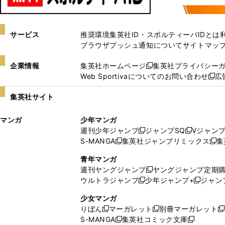
サービス
推奨環境
集英社ID・スポルティーバIDとは
ブラウザプッシュ通知について
サイトマッ
企業情報
集英社ホームページ
集英社プライバシー
新
Web Sportivaについてのお問い合わせ
広
し
新
い
し
集英社サイト
ウ
い
ィ
ウ
マンガ
少年マンガ
ン
ィ
週刊少年ジャンプ
ジャンプSQ
Vジャン
ド
ン
新
新
S-MANGA
集英社ジャンプリミックス
集
ウ
ド
新
し
し
新
で
ウ
し
い
い
し
青年マンガ
開
で
い
ウ
ウ
い
週刊ヤングジャンプ
ヤングジャンプ定期
新
く
開
ウ
ィ
ィ
ウ
ウルトラジャンプ
少年ジャンプ+
ジャン
新
し
新
く
ィ
ン
ン
ィ
し
い
し
ン
ド
ド
ン
少女マンガ
い
ウ
い
ド
ウ
ウ
ド
りぼん
マーガレット
別冊マーガレット
新
新
新
ウ
ィ
ウ
ウ
で
で
ウ
S-MANGA
集英社コミック文庫
し
新
し
新
ィ
ン
ィ