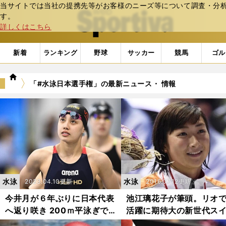
当サイトでは当社の提携先等がお客様のニーズ等について調査・分析し
web Sportiva (webスポルティーバ)
す。
詳しくはこちら
新着
ランキング
野球
サッカー
競馬
ゴル
we
「#水泳日本選手権」の最新ニュース・ 情報
b
ス
ポ
ル
テ
ィ
ー
バ
水泳
水泳
2023.04.10更新
2016.07.12更新
今井月が６年ぶりに日本代表
池江璃花子が筆頭。リオ
へ返り咲き 200ｍ平泳ぎで
活躍に期待大の新世代ス
掴んだ世界水泳出場権に「日
ーたち