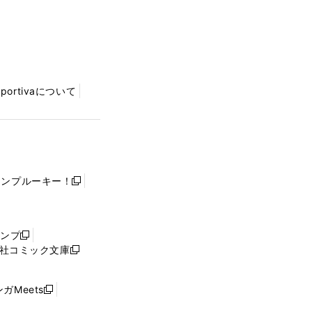
Sportivaについて
ャンプルーキー！
新
し
い
ウ
ャンプ
新
ィ
社コミック文庫
し
新
ン
い
し
ド
ウ
い
ウ
ガMeets
新
ィ
ウ
で
し
ン
ィ