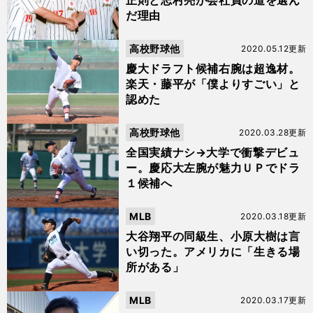
正則と志村亮が会社員の道を選ん
だ理由
高校野球他
2020.05.12更新
慶大ドラフト候補右腕は超逸材。
楽天・藤平が「僕よりすごい」と
認めた
高校野球他
2020.03.28更新
全国実績ナシ→大学で衝撃デビュ
ー。慶応大左腕が魅力ＵＰでドラ
１候補へ
MLB
2020.03.18更新
大谷翔平の同級生、小原大樹は言
い切った。アメリカに「生きる場
所がある」
MLB
2020.03.17更新