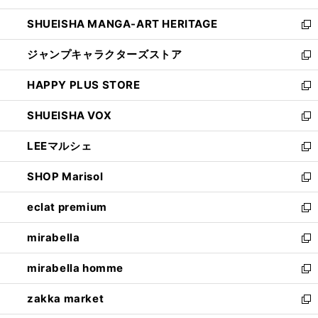
開
ウ
し
SHUEISHA MANGA-ART HERITAGE
く
で
い
新
開
ウ
し
ジャンプキャラクターズストア
く
ィ
い
新
ン
ウ
し
HAPPY PLUS STORE
ド
ィ
い
新
ウ
ン
ウ
し
SHUEISHA VOX
で
ド
ィ
い
新
開
ウ
ン
ウ
し
LEEマルシェ
く
で
ド
ィ
い
新
開
ウ
ン
ウ
し
SHOP Marisol
く
で
ド
ィ
い
新
開
ウ
ン
ウ
し
eclat premium
く
で
ド
ィ
い
新
開
ウ
ン
ウ
し
mirabella
く
で
ド
ィ
い
新
開
ウ
ン
ウ
し
mirabella homme
く
で
ド
ィ
い
新
開
ウ
ン
ウ
し
zakka market
く
で
ド
ィ
い
新
開
ウ
ン
ウ
し