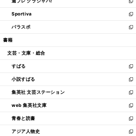
週プレ グラジャパ!
く
で
ィ
い
新
開
ン
ウ
し
Sportiva
く
ド
ィ
い
新
ウ
ン
ウ
し
パラスポ
で
ド
ィ
い
新
開
ウ
ン
ウ
し
書籍
く
で
ド
ィ
い
開
ウ
ン
ウ
文芸・文庫・総合
く
で
ド
ィ
開
ウ
ン
すばる
く
で
ド
新
開
ウ
し
小説すばる
く
で
い
新
開
ウ
し
集英社 文芸ステーション
く
ィ
い
新
ン
ウ
し
web 集英社文庫
ド
ィ
い
新
ウ
ン
ウ
し
青春と読書
で
ド
ィ
い
新
開
ウ
ン
ウ
し
アジア人物史
く
で
ド
ィ
い
新