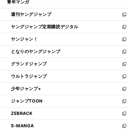
青年マンガ
く
で
ド
ィ
い
開
ウ
ン
ウ
週刊ヤングジャンプ
く
で
ド
ィ
新
開
ウ
ン
し
ヤングジャンプ定期購読デジタル
く
で
ド
い
新
開
ウ
ウ
し
ヤンジャン！
く
で
ィ
い
新
開
ン
ウ
し
となりのヤングジャンプ
く
ド
ィ
い
新
ウ
ン
ウ
し
グランドジャンプ
で
ド
ィ
い
新
開
ウ
ン
ウ
し
ウルトラジャンプ
く
で
ド
ィ
い
新
開
ウ
ン
ウ
し
少年ジャンプ+
く
で
ド
ィ
い
新
開
ウ
ン
ウ
し
ジャンプTOON
く
で
ド
ィ
い
新
開
ウ
ン
ウ
し
ZEBRACK
く
で
ド
ィ
い
新
開
ウ
ン
ウ
し
S-MANGA
く
で
ド
ィ
い
新