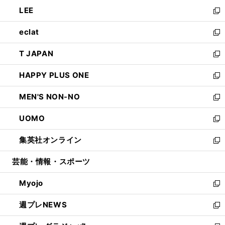
ウ
ン
ウ
し
LEE
く
で
ド
ィ
い
新
開
ウ
ン
ウ
し
eclat
く
で
ド
ィ
い
新
開
ウ
ン
ウ
し
T JAPAN
く
で
ド
ィ
い
新
開
ウ
ン
ウ
し
HAPPY PLUS ONE
く
で
ド
ィ
い
新
開
ウ
ン
ウ
し
MEN'S NON-NO
く
で
ド
ィ
い
新
開
ウ
ン
ウ
し
UOMO
く
で
ド
ィ
い
新
開
ウ
ン
ウ
し
集英社オンライン
く
で
ド
ィ
い
新
開
ウ
ン
ウ
し
芸能・情報・スポーツ
く
で
ド
ィ
い
開
ウ
ン
ウ
Myojo
く
で
ド
ィ
新
開
ウ
ン
し
週プレNEWS
く
で
ド
い
新
開
ウ
ウ
し