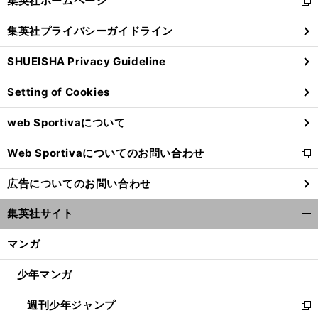
集英社ホームページ
新
閉
し
じ
集英社プライバシーガイドライン
い
る
ウ
SHUEISHA Privacy Guideline
ィ
ン
Setting of Cookies
ド
ウ
web Sportivaについて
で
開
Web Sportivaについてのお問い合わせ
く
新
し
広告についてのお問い合わせ
い
ウ
集英社サイト
ィ
開
ン
く/
マンガ
ド
閉
ウ
じ
少年マンガ
で
る
開
週刊少年ジャンプ
く
新