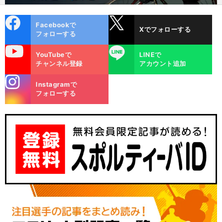
cebo
X
Facebookで
Xでフォローする
ok
フォローする
uTube
LINE
YouTubeで
LINEで
チャンネル登録
アカウント追加
stagra
Instagramで
m
フォローする