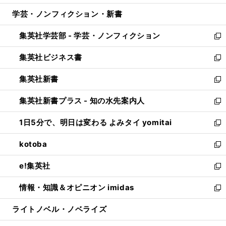
開
ウ
ン
ウ
し
学芸・ノンフィクション・新書
く
で
ド
ィ
い
開
ウ
ン
ウ
集英社学芸部 - 学芸・ノンフィクション
く
で
ド
ィ
新
開
ウ
ン
し
集英社ビジネス書
く
で
ド
い
新
開
ウ
ウ
し
集英社新書
く
で
ィ
い
新
開
ン
ウ
し
集英社新書プラス - 知の水先案内人
く
ド
ィ
い
新
ウ
ン
ウ
し
1日5分で、明日は変わる よみタイ yomitai
で
ド
ィ
い
新
開
ウ
ン
ウ
し
kotoba
く
で
ド
ィ
い
新
開
ウ
ン
ウ
し
e!集英社
く
で
ド
ィ
い
新
開
ウ
ン
ウ
し
情報・知識＆オピニオン imidas
く
で
ド
ィ
い
新
開
ウ
ン
ウ
し
ライトノベル・ノベライズ
く
で
ド
ィ
い
開
ウ
ン
ウ