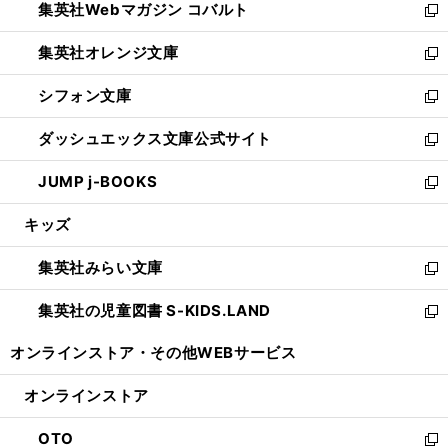
集英社Webマガジン コバルト
く
で
ド
ィ
新
開
ウ
ン
し
集英社オレンジ文庫
く
で
ド
い
新
開
ウ
ウ
し
シフォン文庫
く
で
ィ
い
新
開
ン
ウ
し
ダッシュエックス文庫公式サイト
く
ド
ィ
い
新
ウ
ン
ウ
し
JUMP j-BOOKS
で
ド
ィ
い
新
開
ウ
ン
ウ
し
キッズ
く
で
ド
ィ
い
開
ウ
ン
ウ
集英社みらい文庫
く
で
ド
ィ
新
開
ウ
ン
し
集英社の児童図書 S-KIDS.LAND
く
で
ド
い
新
開
ウ
ウ
し
オンラインストア・
その他WEBサービス
く
で
ィ
い
開
ン
ウ
オンラインストア
く
ド
ィ
ウ
ン
OTO
で
ド
新