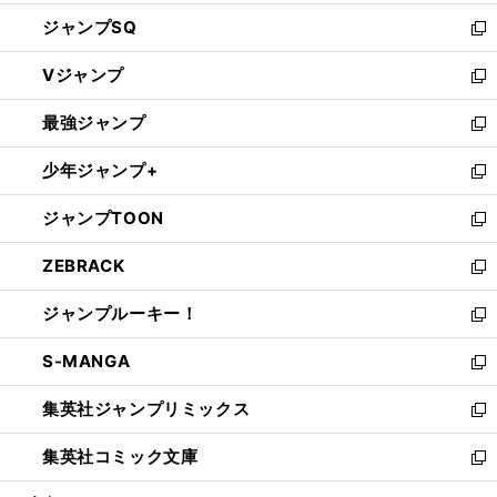
し
ジャンプSQ
い
新
ウ
し
Vジャンプ
ィ
い
新
ン
ウ
し
最強ジャンプ
ド
ィ
い
新
ウ
ン
ウ
し
少年ジャンプ+
で
ド
ィ
い
新
開
ウ
ン
ウ
し
ジャンプTOON
く
で
ド
ィ
い
新
開
ウ
ン
ウ
し
ZEBRACK
く
で
ド
ィ
い
新
開
ウ
ン
ウ
し
ジャンプルーキー！
く
で
ド
ィ
い
新
開
ウ
ン
ウ
し
S-MANGA
く
で
ド
ィ
い
新
開
ウ
ン
ウ
し
集英社ジャンプリミックス
く
で
ド
ィ
い
新
開
ウ
ン
ウ
し
集英社コミック文庫
く
で
ド
ィ
い
新
開
ウ
ン
ウ
し