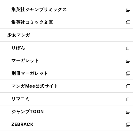
開
ウ
ン
ウ
し
集英社ジャンプリミックス
く
で
ド
ィ
い
新
開
ウ
ン
ウ
し
集英社コミック文庫
く
で
ド
ィ
い
新
開
ウ
ン
ウ
し
少女マンガ
く
で
ド
ィ
い
開
ウ
ン
ウ
りぼん
く
で
ド
ィ
新
開
ウ
ン
し
マーガレット
く
で
ド
い
新
開
ウ
ウ
し
別冊マーガレット
く
で
ィ
い
新
開
ン
ウ
し
マンガMee公式サイト
く
ド
ィ
い
新
ウ
ン
ウ
し
リマコミ
で
ド
ィ
い
新
開
ウ
ン
ウ
し
ジャンプTOON
く
で
ド
ィ
い
新
開
ウ
ン
ウ
し
ZEBRACK
く
で
ド
ィ
い
新
開
ウ
ン
ウ
し