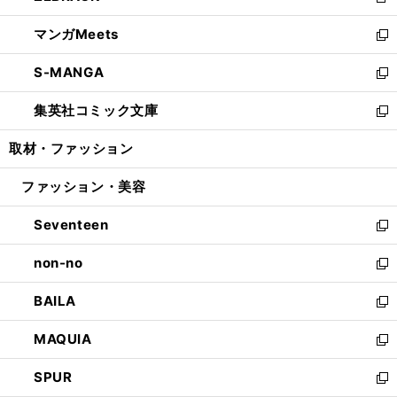
新
開
ウ
ン
ウ
し
マンガMeets
く
で
ド
ィ
い
新
開
ウ
ン
ウ
し
S-MANGA
く
で
ド
ィ
い
新
開
ウ
ン
ウ
し
集英社コミック文庫
く
で
ド
ィ
い
新
開
ウ
ン
ウ
し
取材・ファッション
く
で
ド
ィ
い
開
ウ
ン
ウ
ファッション・美容
く
で
ド
ィ
開
ウ
ン
Seventeen
く
で
ド
新
開
ウ
し
non-no
く
で
い
新
開
ウ
し
BAILA
く
ィ
い
新
ン
ウ
し
MAQUIA
ド
ィ
い
新
ウ
ン
ウ
し
SPUR
で
ド
ィ
い
新
開