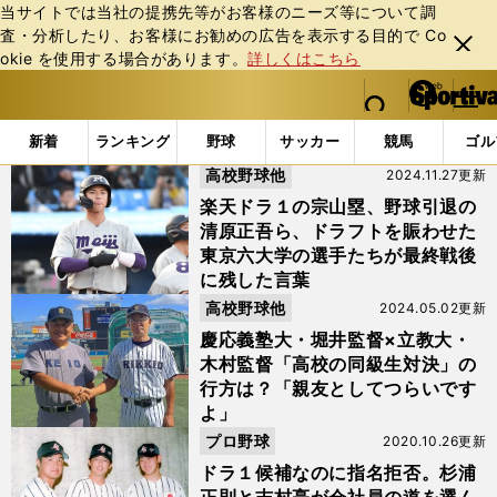
当サイトでは当社の提携先等がお客様のニーズ等について調
査・分析したり、お客様にお勧めの広告を表⽰する⽬的で Co
閉じ
okie を使⽤する場合があります。
詳しくはこちら
る
マイペ
web Sportiva (webスポルティーバ)
検索
メニュ
we
ー
「#慶應義塾大」の最新ニュース・ 情報
b
ジ
新着
ランキング
野球
サッカー
競馬
ゴル
ス
高校野球他
2024.11.27更新
ポ
ル
楽天ドラ１の宗山塁、野球引退の
テ
清原正吾ら、ドラフトを賑わせた
ィ
東京六大学の選手たちが最終戦後
ー
に残した言葉
バ
高校野球他
2024.05.02更新
慶応義塾大・堀井監督×立教大・
木村監督「高校の同級生対決」の
行方は？「親友としてつらいです
よ」
プロ野球
2020.10.26更新
ドラ１候補なのに指名拒否。杉浦