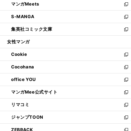
マンガMeets
く
で
ド
ィ
い
新
開
ウ
ン
ウ
し
S-MANGA
く
で
ド
ィ
い
新
開
ウ
ン
ウ
し
集英社コミック文庫
く
で
ド
ィ
い
新
開
ウ
ン
ウ
し
女性マンガ
く
で
ド
ィ
い
開
ウ
ン
ウ
Cookie
く
で
ド
ィ
新
開
ウ
ン
し
Cocohana
く
で
ド
い
新
開
ウ
ウ
し
office YOU
く
で
ィ
い
新
開
ン
ウ
し
マンガMee公式サイト
く
ド
ィ
い
新
ウ
ン
ウ
し
リマコミ
で
ド
ィ
い
新
開
ウ
ン
ウ
し
ジャンプTOON
く
で
ド
ィ
い
新
開
ウ
ン
ウ
し
ZEBRACK
く
で
ド
ィ
い