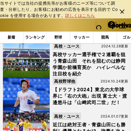
当サイトでは当社の提携先等がお客様のニーズ等について調
査・分析したり、お客様にお勧めの広告を表⽰する⽬的で Co
閉じ
okie を使⽤する場合があります。
詳しくはこちら
る
マイペ
web Sportiva (webスポルティーバ)
検索
メニュ
we
ー
「#堀越」の最新ニュース・ 情報
b
ジ
新着
ランキング
野球
サッカー
競馬
ゴル
ス
高校・ユース
2024.12.28更新
ポ
ル
高校サッカー選手権で２連覇を狙
テ
う青森山田 それを阻むのは静岡
ィ
学園か前橋育英か ハイレベルな
ー
注目校を紹介
バ
高校野球他
2024.10.24更新
【ドラフト2024】東北の大学球
界に「右の大砲」出現 富士大・渡
邉悠斗は「山﨑武司二世」だ！
高校・ユース
2024.01.07更新
近江は絶対王者・青森山田にも勝