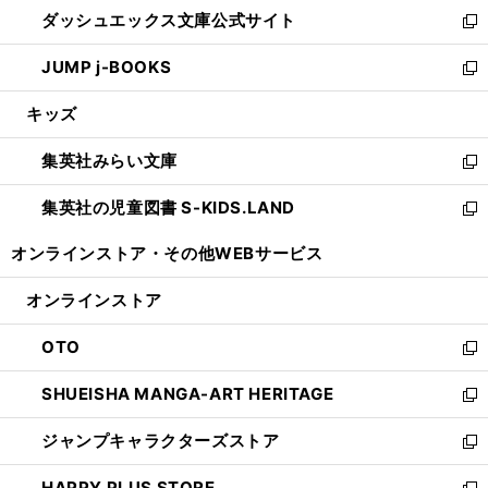
ウ
し
ダッシュエックス文庫公式サイト
く
ド
ィ
い
新
ウ
ン
ウ
し
JUMP j-BOOKS
で
ド
ィ
い
新
開
ウ
ン
ウ
し
キッズ
く
で
ド
ィ
い
開
ウ
ン
ウ
集英社みらい文庫
く
で
ド
ィ
新
開
ウ
ン
し
集英社の児童図書 S-KIDS.LAND
く
で
ド
い
新
開
ウ
ウ
し
オンラインストア・
その他WEBサービス
く
で
ィ
い
開
ン
ウ
オンラインストア
く
ド
ィ
ウ
ン
OTO
で
ド
新
開
ウ
し
SHUEISHA MANGA-ART HERITAGE
く
で
い
新
開
ウ
し
ジャンプキャラクターズストア
く
ィ
い
新
ン
ウ
し
HAPPY PLUS STORE