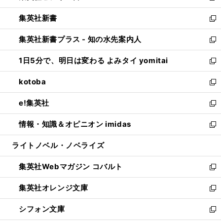
開
ウ
ウ
し
集英社新書
く
で
ィ
い
新
開
ン
ウ
し
集英社新書プラス - 知の水先案内人
く
ド
ィ
い
新
ウ
ン
ウ
し
1日5分で、明日は変わる よみタイ yomitai
で
ド
ィ
い
新
開
ウ
ン
ウ
し
kotoba
く
で
ド
ィ
い
新
開
ウ
ン
ウ
し
e!集英社
く
で
ド
ィ
い
新
開
ウ
ン
ウ
し
情報・知識＆オピニオン imidas
く
で
ド
ィ
い
新
開
ウ
ン
ウ
し
ライトノベル・ノベライズ
く
で
ド
ィ
い
開
ウ
ン
ウ
集英社Webマガジン コバルト
く
で
ド
ィ
新
開
ウ
ン
し
集英社オレンジ文庫
く
で
ド
い
新
開
ウ
ウ
し
シフォン文庫
く
で
ィ
い
新
開
ン