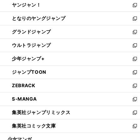
ヤンジャン！
く
で
ィ
い
新
開
ン
ウ
し
となりのヤングジャンプ
く
ド
ィ
い
新
ウ
ン
ウ
し
グランドジャンプ
で
ド
ィ
い
新
開
ウ
ン
ウ
し
ウルトラジャンプ
く
で
ド
ィ
い
新
開
ウ
ン
ウ
し
少年ジャンプ+
く
で
ド
ィ
い
新
開
ウ
ン
ウ
し
ジャンプTOON
く
で
ド
ィ
い
新
開
ウ
ン
ウ
し
ZEBRACK
く
で
ド
ィ
い
新
開
ウ
ン
ウ
し
S-MANGA
く
で
ド
ィ
い
新
開
ウ
ン
ウ
し
集英社ジャンプリミックス
く
で
ド
ィ
い
新
開
ウ
ン
ウ
し
集英社コミック文庫
く
で
ド
ィ
い
新
開
ウ
ン
ウ
し
少女マンガ
く
で
ド