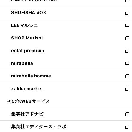
ド
ィ
い
新
ウ
ン
ウ
し
SHUEISHA VOX
で
ド
ィ
い
新
開
ウ
ン
ウ
し
LEEマルシェ
く
で
ド
ィ
い
新
開
ウ
ン
ウ
し
SHOP Marisol
く
で
ド
ィ
い
新
開
ウ
ン
ウ
し
eclat premium
く
で
ド
ィ
い
新
開
ウ
ン
ウ
し
mirabella
く
で
ド
ィ
い
新
開
ウ
ン
ウ
し
mirabella homme
く
で
ド
ィ
い
新
開
ウ
ン
ウ
し
zakka market
く
で
ド
ィ
い
新
開
ウ
ン
ウ
し
その他WEBサービス
く
で
ド
ィ
い
開
ウ
ン
ウ
集英社アドナビ
く
で
ド
ィ
新
開
ウ
ン
し
集英社エディターズ・ラボ
く
で
ド
い
新