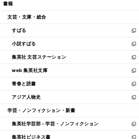
書籍
く
で
ド
ィ
い
開
ウ
ン
ウ
文芸・文庫・総合
く
で
ド
ィ
開
ウ
ン
すばる
く
で
ド
新
開
ウ
し
小説すばる
く
で
い
新
開
ウ
し
集英社 文芸ステーション
く
ィ
い
新
ン
ウ
し
web 集英社文庫
ド
ィ
い
新
ウ
ン
ウ
し
青春と読書
で
ド
ィ
い
新
開
ウ
ン
ウ
し
アジア人物史
く
で
ド
ィ
い
新
開
ウ
ン
ウ
し
学芸・ノンフィクション・新書
く
で
ド
ィ
い
開
ウ
ン
ウ
集英社学芸部 - 学芸・ノンフィクション
く
で
ド
ィ
新
開
ウ
ン
し
集英社ビジネス書
く
で
ド
い
新