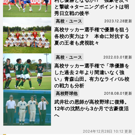
利し優勝となるか!? 強豪を次々
と撃破→ターニングポイントは明
秀日立戦の後半
高校・ユース
2023.12.28更新
高校サッカー選手権で優勝を狙う
各校の実力は？ 本命に対抗する
夏の王者も虎視眈々
高校・ユース
2022.03.01更新
高校サッカー選手権で「準優勝を
した過去２年より間違いなく強
い」青森山田。有力なライバル校
の戦力も分析
高校野球他
2018.08.01更新
武井壮の恩師が高校野球に復帰。
12年の沈黙から3か月で古豪復活
へ
2024年12月28日 10:12 更新