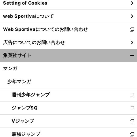
Setting of Cookies
ド
ウ
web Sportivaについて
で
開
Web Sportivaについてのお問い合わせ
く
新
し
広告についてのお問い合わせ
い
ウ
集英社サイト
ィ
開
ン
く/
マンガ
ド
閉
ウ
じ
少年マンガ
で
る
開
週刊少年ジャンプ
く
新
し
ジャンプSQ
い
新
ウ
し
Vジャンプ
ィ
い
新
ン
ウ
し
最強ジャンプ
ド
ィ
い
新