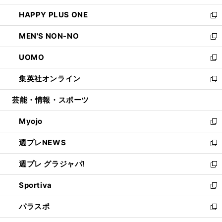
開
ウ
ン
ウ
し
HAPPY PLUS ONE
く
で
ド
ィ
い
新
開
ウ
ン
ウ
し
MEN'S NON-NO
く
で
ド
ィ
い
新
開
ウ
ン
ウ
し
UOMO
く
で
ド
ィ
い
新
開
ウ
ン
ウ
し
集英社オンライン
く
で
ド
ィ
い
新
開
ウ
ン
ウ
し
芸能・情報・スポーツ
く
で
ド
ィ
い
開
ウ
ン
ウ
Myojo
く
で
ド
ィ
新
開
ウ
ン
し
週プレNEWS
く
で
ド
い
新
開
ウ
ウ
し
週プレ グラジャパ!
く
で
ィ
い
新
開
ン
ウ
し
Sportiva
く
ド
ィ
い
新
ウ
ン
ウ
し
パラスポ
で
ド
ィ
い
新
開
ウ
ン
ウ
し