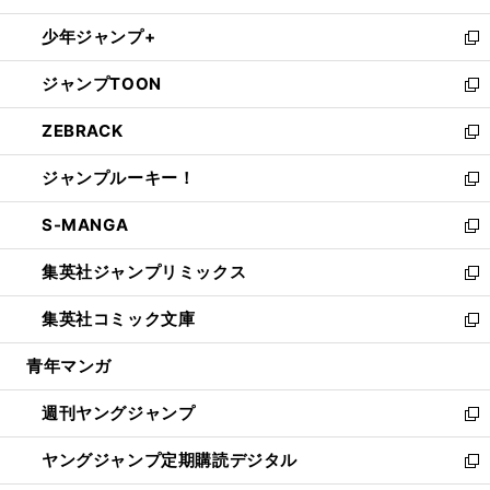
ウ
ン
ウ
し
少年ジャンプ+
で
ド
ィ
い
新
開
ウ
ン
ウ
し
ジャンプTOON
く
で
ド
ィ
い
新
開
ウ
ン
ウ
し
ZEBRACK
く
で
ド
ィ
い
新
開
ウ
ン
ウ
し
ジャンプルーキー！
く
で
ド
ィ
い
新
開
ウ
ン
ウ
し
S-MANGA
く
で
ド
ィ
い
新
開
ウ
ン
ウ
し
集英社ジャンプリミックス
く
で
ド
ィ
い
新
開
ウ
ン
ウ
し
集英社コミック文庫
く
で
ド
ィ
い
新
開
ウ
ン
ウ
し
青年マンガ
く
で
ド
ィ
い
開
ウ
ン
ウ
週刊ヤングジャンプ
く
で
ド
ィ
新
開
ウ
ン
し
ヤングジャンプ定期購読デジタル
く
で
ド
い
新
開
ウ
ウ
し