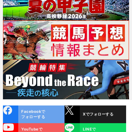
cebo
X
Facebookで
Xでフォローする
ok
フォローする
uTube
LINE
YouTubeで
LINEで