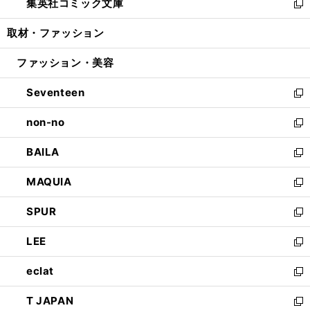
集英社コミック文庫
く
で
ド
ィ
い
新
開
ウ
ン
ウ
し
取材・ファッション
く
で
ド
ィ
い
開
ウ
ン
ウ
ファッション・美容
く
で
ド
ィ
開
ウ
ン
Seventeen
く
で
ド
新
開
ウ
し
non-no
く
で
い
新
開
ウ
し
BAILA
く
ィ
い
新
ン
ウ
し
MAQUIA
ド
ィ
い
新
ウ
ン
ウ
し
SPUR
で
ド
ィ
い
新
開
ウ
ン
ウ
し
LEE
く
で
ド
ィ
い
新
開
ウ
ン
ウ
し
eclat
く
で
ド
ィ
い
新
開
ウ
ン
ウ
し
T JAPAN
く
で
ド
ィ
い
新