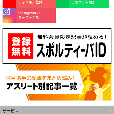
チャンネル登録
アカウント追加
stagra
Instagramで
m
フォローする
サービス
開