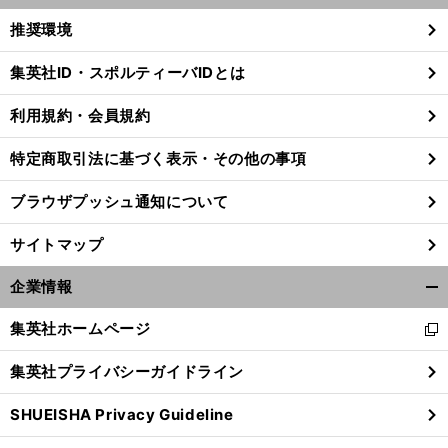
く/
推奨環境
閉
じ
集英社ID・スポルティーバIDとは
る
利用規約・会員規約
特定商取引法に基づく表示・その他の事項
ブラウザプッシュ通知について
サイトマップ
企業情報
開
く/
集英社ホームページ
新
閉
し
じ
集英社プライバシーガイドライン
い
る
ウ
SHUEISHA Privacy Guideline
ィ
ン