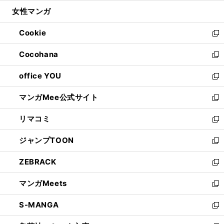
開
ウ
ン
ウ
し
女性マンガ
く
で
ド
ィ
い
開
ウ
ン
ウ
Cookie
く
で
ド
ィ
新
開
ウ
ン
し
Cocohana
く
で
ド
い
新
開
ウ
ウ
し
office YOU
く
で
ィ
い
新
開
ン
ウ
し
マンガMee公式サイト
く
ド
ィ
い
新
ウ
ン
ウ
し
リマコミ
で
ド
ィ
い
新
開
ウ
ン
ウ
し
ジャンプTOON
く
で
ド
ィ
い
新
開
ウ
ン
ウ
し
ZEBRACK
く
で
ド
ィ
い
新
開
ウ
ン
ウ
し
マンガMeets
く
で
ド
ィ
い
新
開
ウ
ン
ウ
し
S-MANGA
く
で
ド
ィ
い
新
開
ウ
ン
ウ
し