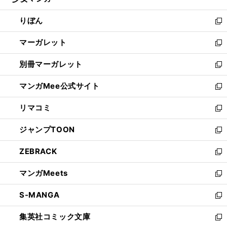
ィ
い
開
ウ
ン
ウ
りぼん
く
で
ド
ィ
新
開
ウ
ン
し
マーガレット
く
で
ド
い
新
開
ウ
ウ
し
別冊マーガレット
く
で
ィ
い
新
開
ン
ウ
し
マンガMee公式サイト
く
ド
ィ
い
新
ウ
ン
ウ
し
リマコミ
で
ド
ィ
い
新
開
ウ
ン
ウ
し
ジャンプTOON
く
で
ド
ィ
い
新
開
ウ
ン
ウ
し
ZEBRACK
く
で
ド
ィ
い
新
開
ウ
ン
ウ
し
マンガMeets
く
で
ド
ィ
い
新
開
ウ
ン
ウ
し
S-MANGA
く
で
ド
ィ
い
新
開
ウ
ン
ウ
し
集英社コミック文庫
く
で
ド
ィ
い
新