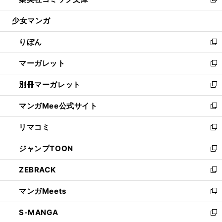
ィ
い
新
開
ウ
ン
ウ
し
少女マンガ
く
で
ド
ィ
い
開
ウ
ン
ウ
りぼん
く
で
ド
ィ
新
開
ウ
ン
し
マーガレット
く
で
ド
い
新
開
ウ
ウ
し
別冊マーガレット
く
で
ィ
い
新
開
ン
ウ
し
マンガMee公式サイト
く
ド
ィ
い
新
ウ
ン
ウ
し
リマコミ
で
ド
ィ
い
新
開
ウ
ン
ウ
し
ジャンプTOON
く
で
ド
ィ
い
新
開
ウ
ン
ウ
し
ZEBRACK
く
で
ド
ィ
い
新
開
ウ
ン
ウ
し
マンガMeets
く
で
ド
ィ
い
新
開
ウ
ン
ウ
し
S-MANGA
く
で
ド
ィ
い
新