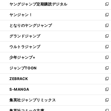
ヤングジャンプ定期購読デジタル
く
で
ド
い
新
開
ウ
ウ
し
ヤンジャン！
く
で
ィ
い
新
開
ン
ウ
し
となりのヤングジャンプ
く
ド
ィ
い
新
ウ
ン
ウ
し
グランドジャンプ
で
ド
ィ
い
新
開
ウ
ン
ウ
し
ウルトラジャンプ
く
で
ド
ィ
い
新
開
ウ
ン
ウ
し
少年ジャンプ+
く
で
ド
ィ
い
新
開
ウ
ン
ウ
し
ジャンプTOON
く
で
ド
ィ
い
新
開
ウ
ン
ウ
し
ZEBRACK
く
で
ド
ィ
い
新
開
ウ
ン
ウ
し
S-MANGA
く
で
ド
ィ
い
新
開
ウ
ン
ウ
し
集英社ジャンプリミックス
く
で
ド
ィ
い
新
開
ウ
ン
ウ
し
集英社コミック文庫
く
で
ド