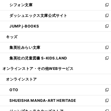
ウ
し
シフォン文庫
く
で
ィ
い
新
開
ン
ウ
し
ダッシュエックス文庫公式サイト
く
ド
ィ
い
新
ウ
ン
ウ
し
JUMP j-BOOKS
で
ド
ィ
い
新
開
ウ
ン
ウ
し
キッズ
く
で
ド
ィ
い
開
ウ
ン
ウ
集英社みらい文庫
く
で
ド
ィ
新
開
ウ
ン
し
集英社の児童図書 S-KIDS.LAND
く
で
ド
い
新
開
ウ
ウ
し
オンラインストア・
その他WEBサービス
く
で
ィ
い
開
ン
ウ
オンラインストア
く
ド
ィ
ウ
ン
OTO
で
ド
新
開
ウ
し
SHUEISHA MANGA-ART HERITAGE
く
で
い
新
開
ウ
し