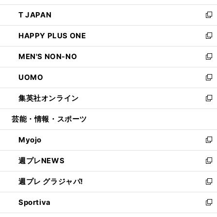
開
ウ
ン
ウ
し
T JAPAN
く
で
ド
ィ
い
新
開
ウ
ン
ウ
し
HAPPY PLUS ONE
く
で
ド
ィ
い
新
開
ウ
ン
ウ
し
MEN'S NON-NO
く
で
ド
ィ
い
新
開
ウ
ン
ウ
し
UOMO
く
で
ド
ィ
い
新
開
ウ
ン
ウ
し
集英社オンライン
く
で
ド
ィ
い
新
開
ウ
ン
ウ
し
芸能・情報・スポーツ
く
で
ド
ィ
い
開
ウ
ン
ウ
Myojo
く
で
ド
ィ
新
開
ウ
ン
し
週プレNEWS
く
で
ド
い
新
開
ウ
ウ
し
週プレ グラジャパ!
く
で
ィ
い
新
開
ン
ウ
し
Sportiva
く
ド
ィ
い
新
ウ
ン
ウ
し