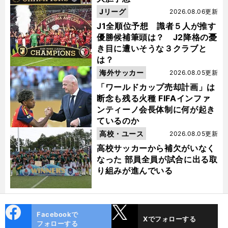
Jリーグ
2026.08.06更新
J1全順位予想 識者５人が推す
優勝候補筆頭は？ J2降格の憂
き目に遭いそうな３クラブと
は？
海外サッカー
2026.08.05更新
「ワールドカップ売却計画」は
断念も残る火種 FIFAインファ
ンティーノ会長体制に何が起き
ているのか
高校・ユース
2026.08.05更新
高校サッカーから補欠がいなく
なった 部員全員が試合に出る取
り組みが進んでいる
cebo
X
Facebookで
Xでフォローする
ok
フォローする