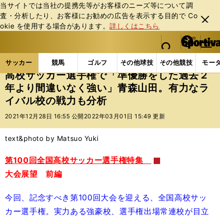
当サイトでは当社の提携先等がお客様のニーズ等について調
査・分析したり、お客様にお勧めの広告を表⽰する⽬的で Co
閉じ
okie を使⽤する場合があります。
詳しくはこちら
る
マイペ
web Sportiva (webスポルティーバ)
検索
メニュ
we
ー
サッカーの記事一覧
Jリーグ他
高校・ユース
高
b
ジ
サッカー
競馬
ゴルフ
その他球技
その他競技
モー
ス
高校サッカー選手権で「準優勝をした過去２
ポ
年より間違いなく強い」青森山田。有力なラ
ル
イバル校の戦力も分析
テ
ィ
2021年12月28日 16:55 公開
2022年03月01日 15:49 更新
ー
バ
text&photo by Matsuo Yuki
第100回全国高校サッカー選手権特集
大会展望 前編
今回、記念すべき第100回大会を迎える、全国高校サッ
カー選手権。実力ある強豪校、選手権出場常連校が目立