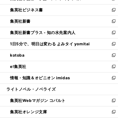
開
ウ
ン
し
集英社ビジネス書
く
で
ド
い
新
開
ウ
ウ
し
集英社新書
く
で
ィ
い
新
開
ン
ウ
し
集英社新書プラス - 知の水先案内人
く
ド
ィ
い
新
ウ
ン
ウ
し
1日5分で、明日は変わる よみタイ yomitai
で
ド
ィ
い
新
開
ウ
ン
ウ
し
kotoba
く
で
ド
ィ
い
新
開
ウ
ン
ウ
し
e!集英社
く
で
ド
ィ
い
新
開
ウ
ン
ウ
し
情報・知識＆オピニオン imidas
く
で
ド
ィ
い
新
開
ウ
ン
ウ
し
ライトノベル・ノベライズ
く
で
ド
ィ
い
開
ウ
ン
ウ
集英社Webマガジン コバルト
く
で
ド
ィ
新
開
ウ
ン
し
集英社オレンジ文庫
く
で
ド
い
新
開
ウ