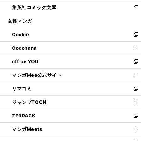
開
ウ
ン
ウ
し
集英社コミック文庫
く
で
ド
ィ
い
新
開
ウ
ン
ウ
し
女性マンガ
く
で
ド
ィ
い
開
ウ
ン
ウ
Cookie
く
で
ド
ィ
新
開
ウ
ン
し
Cocohana
く
で
ド
い
新
開
ウ
ウ
し
office YOU
く
で
ィ
い
新
開
ン
ウ
し
マンガMee公式サイト
く
ド
ィ
い
新
ウ
ン
ウ
し
リマコミ
で
ド
ィ
い
新
開
ウ
ン
ウ
し
ジャンプTOON
く
で
ド
ィ
い
新
開
ウ
ン
ウ
し
ZEBRACK
く
で
ド
ィ
い
新
開
ウ
ン
ウ
し
マンガMeets
く
で
ド
ィ
い
新
開
ウ
ン
ウ
し