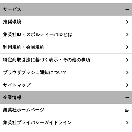
サービス
開
く/
推奨環境
閉
じ
集英社ID・スポルティーバIDとは
る
利用規約・会員規約
特定商取引法に基づく表示・その他の事項
ブラウザプッシュ通知について
サイトマップ
企業情報
開
く/
集英社ホームページ
新
閉
し
じ
集英社プライバシーガイドライン
い
る
ウ