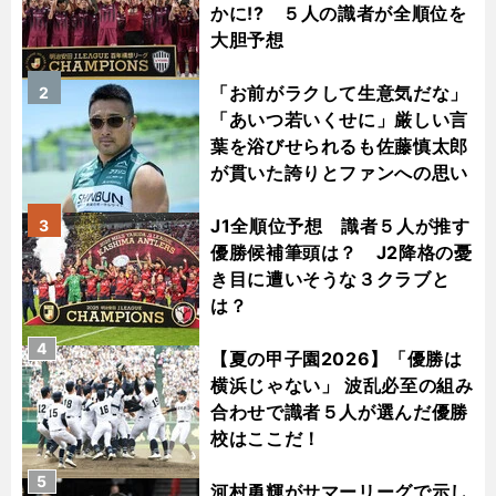
かに!? ５人の識者が全順位を
大胆予想
「お前がラクして生意気だな」
2
「あいつ若いくせに」厳しい言
葉を浴びせられるも佐藤慎太郎
が貫いた誇りとファンへの思い
J1全順位予想 識者５人が推す
3
優勝候補筆頭は？ J2降格の憂
き目に遭いそうな３クラブと
は？
4
【夏の甲子園2026】「優勝は
横浜じゃない」 波乱必至の組み
合わせで識者５人が選んだ優勝
校はここだ！
5
河村勇輝がサマーリーグで示し