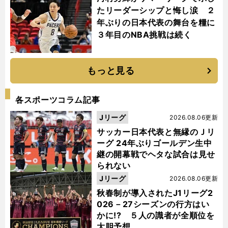
たリーダーシップと悔し涙 ２
年ぶりの日本代表の舞台を糧に
３年目のNBA挑戦は続く
もっと見る
各スポーツコラム記事
Jリーグ
2026.08.06更新
サッカー日本代表と無縁のＪリ
ーグ 24年ぶりゴールデン生中
継の開幕戦でヘタな試合は見せ
られない
Jリーグ
2026.08.06更新
秋春制が導入されたJ1リーグ2
026－27シーズンの行方はい
かに!? ５人の識者が全順位を
大胆予想