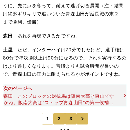
うに、先に点を奪って、耐えて逃げ切る展開（注：結果
は終盤ギリギリで追いついた青森山田が延長戦の末２－
１で勝利、優勝）。
森田
あれを再現できるかですね。
土屋
ただ、インターハイは70分でしたけど、選手権は
80分で準決勝以上は90分になるので、それを実行するの
はより難しくなります。普段よりも試合時間が長いの
で、青森山田の圧力に耐えられるかがポイントですね。
次のページへ
森田 このブロックの対抗馬は阪南大高と東山です
かね。阪南大高は"ストップ青森山田"の第一候補。
今年は各ポジションにタレントがいます。松尾 確
かにタレントはいますよね。中盤の櫻井文陽選手や
次
1
2
3
のページへ
左SBの保田