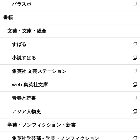
パラスポ
で
ド
ィ
い
新
開
ウ
ン
ウ
し
書籍
く
で
ド
ィ
い
開
ウ
ン
ウ
文芸・文庫・総合
く
で
ド
ィ
開
ウ
ン
すばる
く
で
ド
新
開
ウ
し
小説すばる
く
で
い
新
開
ウ
し
集英社 文芸ステーション
く
ィ
い
新
ン
ウ
し
web 集英社文庫
ド
ィ
い
新
ウ
ン
ウ
し
青春と読書
で
ド
ィ
い
新
開
ウ
ン
ウ
し
アジア人物史
く
で
ド
ィ
い
新
開
ウ
ン
ウ
し
学芸・ノンフィクション・新書
く
で
ド
ィ
い
開
ウ
ン
ウ
集英社学芸部 - 学芸・ノンフィクション
く
で
ド
ィ
新