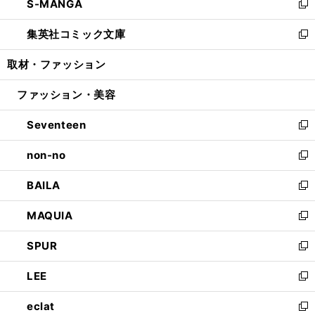
S-MANGA
く
で
ド
ィ
い
新
開
ウ
ン
ウ
し
集英社コミック文庫
く
で
ド
ィ
い
新
開
ウ
ン
ウ
し
取材・ファッション
く
で
ド
ィ
い
開
ウ
ン
ウ
ファッション・美容
く
で
ド
ィ
開
ウ
ン
Seventeen
く
で
ド
新
開
ウ
し
non-no
く
で
い
新
開
ウ
し
BAILA
く
ィ
い
新
ン
ウ
し
MAQUIA
ド
ィ
い
新
ウ
ン
ウ
し
SPUR
で
ド
ィ
い
新
開
ウ
ン
ウ
し
LEE
く
で
ド
ィ
い
新
開
ウ
ン
ウ
し
eclat
く
で
ド
ィ
い
新