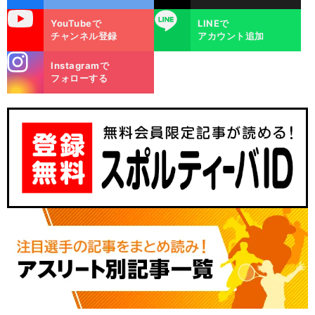
uTube
LINE
YouTubeで
LINEで
チャンネル登録
アカウント追加
stagra
Instagramで
m
フォローする
、
。
移
」
前
へ
J1