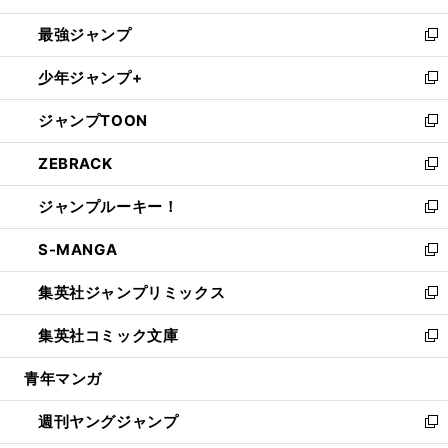
ン
ウ
し
最強ジャンプ
ド
ィ
い
新
ウ
ン
ウ
し
少年ジャンプ+
で
ド
ィ
い
新
開
ウ
ン
ウ
し
ジャンプTOON
く
で
ド
ィ
い
新
開
ウ
ン
ウ
し
ZEBRACK
く
で
ド
ィ
い
新
開
ウ
ン
ウ
し
ジャンプルーキー！
く
で
ド
ィ
い
新
開
ウ
ン
ウ
し
S-MANGA
く
で
ド
ィ
い
新
開
ウ
ン
ウ
し
集英社ジャンプリミックス
く
で
ド
ィ
い
新
開
ウ
ン
ウ
し
集英社コミック文庫
く
で
ド
ィ
い
新
開
ウ
ン
ウ
し
青年マンガ
く
で
ド
ィ
い
開
ウ
ン
ウ
週刊ヤングジャンプ
く
で
ド
ィ
新
開
ウ
ン
し