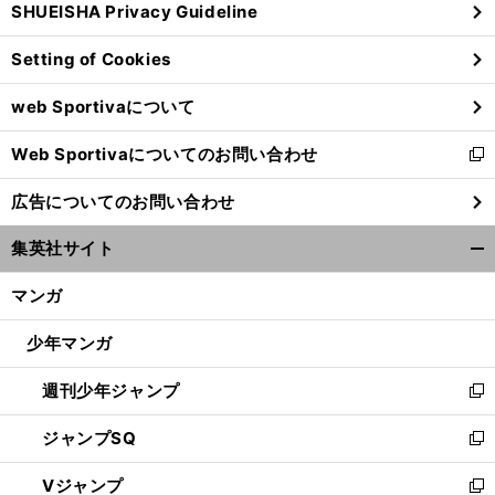
SHUEISHA Privacy Guideline
ィ
ン
Setting of Cookies
ド
ウ
web Sportivaについて
で
開
Web Sportivaについてのお問い合わせ
く
新
し
広告についてのお問い合わせ
い
ウ
集英社サイト
ィ
開
ン
く/
マンガ
ド
閉
ウ
じ
少年マンガ
で
る
開
週刊少年ジャンプ
く
新
し
ジャンプSQ
い
新
ウ
し
Vジャンプ
ィ
い
新