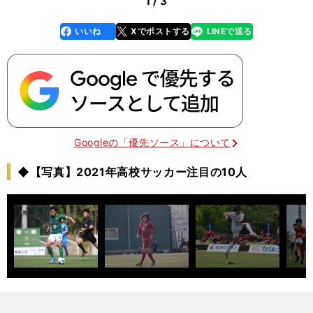
1 / 3
いいね
Xでポストする
LINEで送る
line
faceboo
x
k
Googleの「優先ソース」について
◆【写真】2021年高校サッカー注目の10人