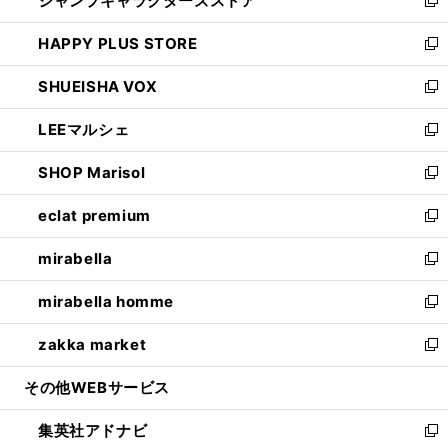
ジャンプキャラクターズストア
く
ィ
い
新
ン
ウ
し
HAPPY PLUS STORE
ド
ィ
い
新
ウ
ン
ウ
し
SHUEISHA VOX
で
ド
ィ
い
新
開
ウ
ン
ウ
し
LEEマルシェ
く
で
ド
ィ
い
新
開
ウ
ン
ウ
し
SHOP Marisol
く
で
ド
ィ
い
新
開
ウ
ン
ウ
し
eclat premium
く
で
ド
ィ
い
新
開
ウ
ン
ウ
し
mirabella
く
で
ド
ィ
い
新
開
ウ
ン
ウ
し
mirabella homme
く
で
ド
ィ
い
新
開
ウ
ン
ウ
し
zakka market
く
で
ド
ィ
い
新
開
ウ
ン
ウ
し
その他WEBサービス
く
で
ド
ィ
い
開
ウ
ン
ウ
集英社アドナビ
く
で
ド
ィ
新