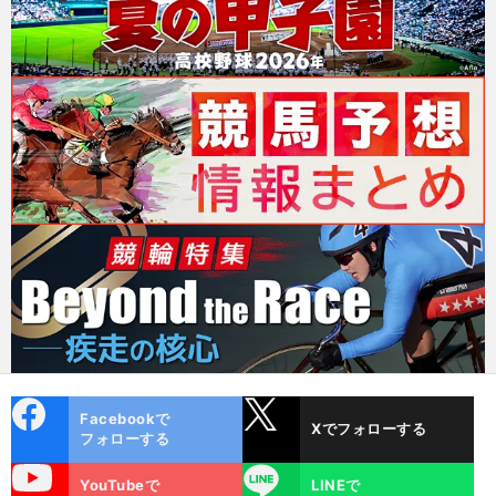
cebo
X
Facebookで
Xでフォローする
ok
フォローする
uTube
LINE
YouTubeで
LINEで