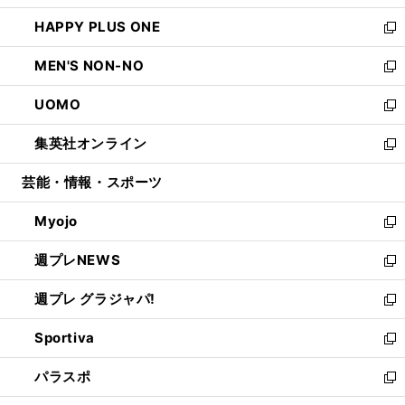
開
ウ
ン
ウ
し
HAPPY PLUS ONE
く
で
ド
ィ
い
新
開
ウ
ン
ウ
し
MEN'S NON-NO
く
で
ド
ィ
い
新
開
ウ
ン
ウ
し
UOMO
く
で
ド
ィ
い
新
開
ウ
ン
ウ
し
集英社オンライン
く
で
ド
ィ
い
新
開
ウ
ン
ウ
し
芸能・情報・スポーツ
く
で
ド
ィ
い
開
ウ
ン
ウ
Myojo
く
で
ド
ィ
新
開
ウ
ン
し
週プレNEWS
く
で
ド
い
新
開
ウ
ウ
し
週プレ グラジャパ!
く
で
ィ
い
新
開
ン
ウ
し
Sportiva
く
ド
ィ
い
新
ウ
ン
ウ
し
パラスポ
で
ド
ィ
い
新
開
ウ
ン
ウ
し