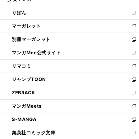
ィ
い
開
ウ
ン
ウ
りぼん
く
で
ド
ィ
新
開
ウ
ン
し
マーガレット
く
で
ド
い
新
開
ウ
ウ
し
別冊マーガレット
く
で
ィ
い
新
開
ン
ウ
し
マンガMee公式サイト
く
ド
ィ
い
新
ウ
ン
ウ
し
リマコミ
で
ド
ィ
い
新
開
ウ
ン
ウ
し
ジャンプTOON
く
で
ド
ィ
い
新
開
ウ
ン
ウ
し
ZEBRACK
く
で
ド
ィ
い
新
開
ウ
ン
ウ
し
マンガMeets
く
で
ド
ィ
い
新
開
ウ
ン
ウ
し
S-MANGA
く
で
ド
ィ
い
新
開
ウ
ン
ウ
し
集英社コミック文庫
く
で
ド
ィ
い
新