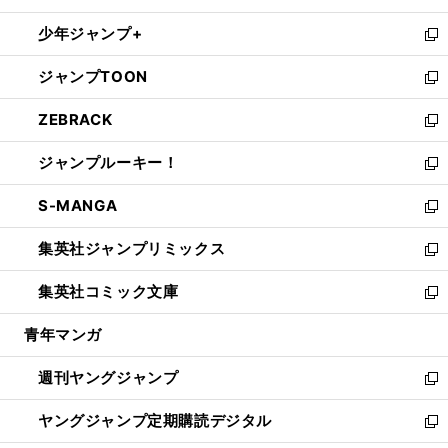
ウ
ン
ウ
し
少年ジャンプ+
で
ド
ィ
い
新
開
ウ
ン
ウ
し
ジャンプTOON
く
で
ド
ィ
い
新
開
ウ
ン
ウ
し
ZEBRACK
く
で
ド
ィ
い
新
開
ウ
ン
ウ
し
ジャンプルーキー！
く
で
ド
ィ
い
新
開
ウ
ン
ウ
し
S-MANGA
く
で
ド
ィ
い
新
開
ウ
ン
ウ
し
集英社ジャンプリミックス
く
で
ド
ィ
い
新
開
ウ
ン
ウ
し
集英社コミック文庫
く
で
ド
ィ
い
新
開
ウ
ン
ウ
し
青年マンガ
く
で
ド
ィ
い
開
ウ
ン
ウ
週刊ヤングジャンプ
く
で
ド
ィ
新
開
ウ
ン
し
ヤングジャンプ定期購読デジタル
く
で
ド
い
新
開
ウ
ウ
し