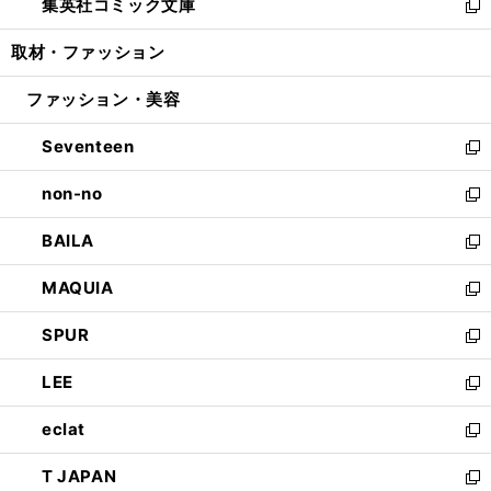
集英社コミック文庫
く
で
ド
ィ
い
新
開
ウ
ン
ウ
し
取材・ファッション
く
で
ド
ィ
い
開
ウ
ン
ウ
ファッション・美容
く
で
ド
ィ
開
ウ
ン
Seventeen
く
で
ド
新
開
ウ
し
non-no
く
で
い
新
開
ウ
し
BAILA
く
ィ
い
新
ン
ウ
し
MAQUIA
ド
ィ
い
新
ウ
ン
ウ
し
SPUR
で
ド
ィ
い
新
開
ウ
ン
ウ
し
LEE
く
で
ド
ィ
い
新
開
ウ
ン
ウ
し
eclat
く
で
ド
ィ
い
新
開
ウ
ン
ウ
し
T JAPAN
く
で
ド
ィ
い
新