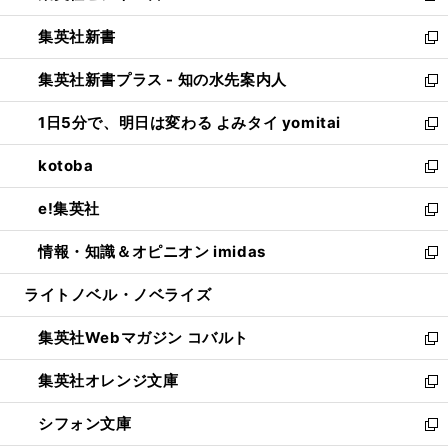
開
ウ
ウ
し
集英社新書
く
で
ィ
い
新
開
ン
ウ
し
集英社新書プラス - 知の水先案内人
く
ド
ィ
い
新
ウ
ン
ウ
し
1日5分で、明日は変わる よみタイ yomitai
で
ド
ィ
い
新
開
ウ
ン
ウ
し
kotoba
く
で
ド
ィ
い
新
開
ウ
ン
ウ
し
e!集英社
く
で
ド
ィ
い
新
開
ウ
ン
ウ
し
情報・知識＆オピニオン imidas
く
で
ド
ィ
い
新
開
ウ
ン
ウ
し
ライトノベル・ノベライズ
く
で
ド
ィ
い
開
ウ
ン
ウ
集英社Webマガジン コバルト
く
で
ド
ィ
新
開
ウ
ン
し
集英社オレンジ文庫
く
で
ド
い
新
開
ウ
ウ
し
シフォン文庫
く
で
ィ
い
新
開
ン