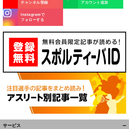
チャンネル登録
アカウント追加
stagra
Instagramで
m
フォローする
サービス
開