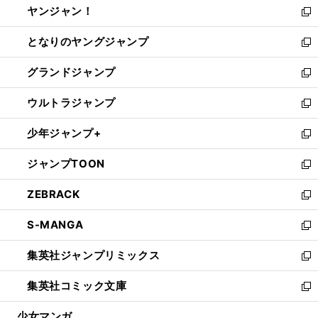
ヤンジャン！
く
で
ィ
い
新
開
ン
ウ
し
となりのヤングジャンプ
く
ド
ィ
い
新
ウ
ン
ウ
し
グランドジャンプ
で
ド
ィ
い
新
開
ウ
ン
ウ
し
ウルトラジャンプ
く
で
ド
ィ
い
新
開
ウ
ン
ウ
し
少年ジャンプ+
く
で
ド
ィ
い
新
開
ウ
ン
ウ
し
ジャンプTOON
く
で
ド
ィ
い
新
開
ウ
ン
ウ
し
ZEBRACK
く
で
ド
ィ
い
新
開
ウ
ン
ウ
し
S-MANGA
く
で
ド
ィ
い
新
開
ウ
ン
ウ
し
集英社ジャンプリミックス
く
で
ド
ィ
い
新
開
ウ
ン
ウ
し
集英社コミック文庫
く
で
ド
ィ
い
新
開
ウ
ン
ウ
し
少女マンガ
く
で
ド