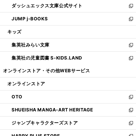
ウ
し
ダッシュエックス文庫公式サイト
く
ド
ィ
い
新
ウ
ン
ウ
し
JUMP j-BOOKS
で
ド
ィ
い
新
開
ウ
ン
ウ
し
キッズ
く
で
ド
ィ
い
開
ウ
ン
ウ
集英社みらい文庫
く
で
ド
ィ
新
開
ウ
ン
し
集英社の児童図書 S-KIDS.LAND
く
で
ド
い
新
開
ウ
ウ
し
オンラインストア・
その他WEBサービス
く
で
ィ
い
開
ン
ウ
オンラインストア
く
ド
ィ
ウ
ン
OTO
で
ド
新
開
ウ
し
SHUEISHA MANGA-ART HERITAGE
く
で
い
新
開
ウ
し
ジャンプキャラクターズストア
く
ィ
い
新
ン
ウ
し
HAPPY PLUS STORE