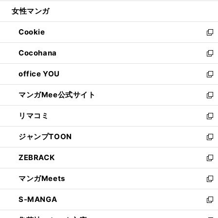
開
ウ
ン
ウ
し
女性マンガ
く
で
ド
ィ
い
開
ウ
ン
ウ
Cookie
く
で
ド
ィ
新
開
ウ
ン
し
Cocohana
く
で
ド
い
新
開
ウ
ウ
し
office YOU
く
で
ィ
い
新
開
ン
ウ
し
マンガMee公式サイト
く
ド
ィ
い
新
ウ
ン
ウ
し
リマコミ
で
ド
ィ
い
新
開
ウ
ン
ウ
し
ジャンプTOON
く
で
ド
ィ
い
新
開
ウ
ン
ウ
し
ZEBRACK
く
で
ド
ィ
い
新
開
ウ
ン
ウ
し
マンガMeets
く
で
ド
ィ
い
新
開
ウ
ン
ウ
し
S-MANGA
く
で
ド
ィ
い
新
開
ウ
ン
ウ
し