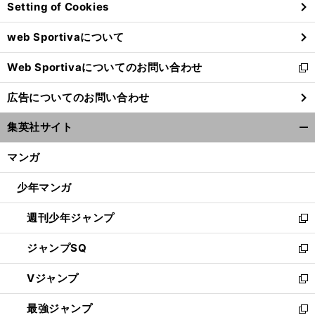
Setting of Cookies
ド
ウ
web Sportivaについて
で
開
Web Sportivaについてのお問い合わせ
く
新
し
広告についてのお問い合わせ
い
ウ
集英社サイト
ィ
開
ン
く/
マンガ
ド
閉
ウ
じ
少年マンガ
で
る
開
週刊少年ジャンプ
く
新
し
ジャンプSQ
い
新
ウ
し
Vジャンプ
ィ
い
新
ン
ウ
し
最強ジャンプ
ド
ィ
い
新