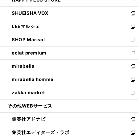
ド
ィ
い
新
ウ
ン
ウ
し
SHUEISHA VOX
で
ド
ィ
い
新
開
ウ
ン
ウ
し
LEEマルシェ
く
で
ド
ィ
い
新
開
ウ
ン
ウ
し
SHOP Marisol
く
で
ド
ィ
い
新
開
ウ
ン
ウ
し
eclat premium
く
で
ド
ィ
い
新
開
ウ
ン
ウ
し
mirabella
く
で
ド
ィ
い
新
開
ウ
ン
ウ
し
mirabella homme
く
で
ド
ィ
い
新
開
ウ
ン
ウ
し
zakka market
く
で
ド
ィ
い
新
開
ウ
ン
ウ
し
その他WEBサービス
く
で
ド
ィ
い
開
ウ
ン
ウ
集英社アドナビ
く
で
ド
ィ
新
開
ウ
ン
し
集英社エディターズ・ラボ
く
で
ド
い
新