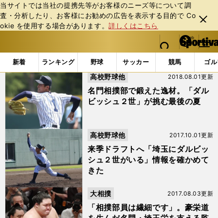
当サイトでは当社の提携先等がお客様のニーズ等について調
査・分析したり、お客様にお勧めの広告を表⽰する⽬的で Co
閉じ
okie を使⽤する場合があります。
詳しくはこちら
る
マイペ
web Sportiva (webスポルティーバ)
検索
メニュ
we
ー
「#埼玉栄」の最新ニュース・ 情報
b
ジ
新着
ランキング
野球
サッカー
競馬
ゴル
ス
高校野球他
2018.08.01更新
ポ
ル
名門相撲部で鍛えた逸材。「ダル
テ
ビッシュ２世」が挑む最後の夏
ィ
ー
バ
高校野球他
2017.10.01更新
来季ドラフトへ「埼玉にダルビッ
シュ２世がいる」情報を確かめて
きた
大相撲
2017.08.03更新
「相撲部員は繊細です」。豪栄道