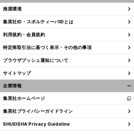
く/
推奨環境
閉
じ
集英社ID・スポルティーバIDとは
る
利用規約・会員規約
特定商取引法に基づく表示・その他の事項
ブラウザプッシュ通知について
サイトマップ
企業情報
開
く/
集英社ホームページ
新
閉
し
じ
集英社プライバシーガイドライン
い
る
ウ
SHUEISHA Privacy Guideline
ィ
ン