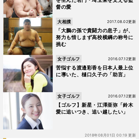
を生んだ名門・埼玉栄を支える監
督の愛
大相撲
2017.08.02更新
「大鵬の孫で貴闘力の息子」が、
努力も惜しまず高校横綱の称号に
挑む
女子ゴルフ
2016.07.12更新
苦悩する渡邉彩香を日本人最上位
に導いた、樋口久子の「助言」
女子ゴルフ
2016.07.12更新
【ゴルフ】新星・江澤亜弥「鈴木
愛に追いつき、追い越したい」
2018年08月01日 00:19 更新