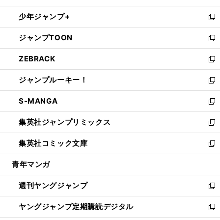
ウ
ン
ウ
し
少年ジャンプ+
で
ド
ィ
い
新
開
ウ
ン
ウ
し
ジャンプTOON
く
で
ド
ィ
い
新
開
ウ
ン
ウ
し
ZEBRACK
く
で
ド
ィ
い
新
開
ウ
ン
ウ
し
ジャンプルーキー！
く
で
ド
ィ
い
新
開
ウ
ン
ウ
し
S-MANGA
く
で
ド
ィ
い
新
開
ウ
ン
ウ
し
集英社ジャンプリミックス
く
で
ド
ィ
い
新
開
ウ
ン
ウ
し
集英社コミック文庫
く
で
ド
ィ
い
新
開
ウ
ン
ウ
し
青年マンガ
く
で
ド
ィ
い
開
ウ
ン
ウ
週刊ヤングジャンプ
く
で
ド
ィ
新
開
ウ
ン
し
ヤングジャンプ定期購読デジタル
く
で
ド
い
新
開
ウ
ウ
し