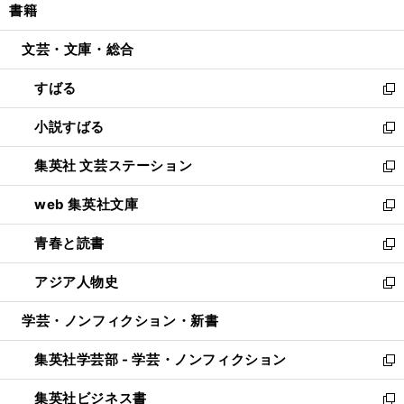
書籍
く
で
ド
ィ
い
開
ウ
ン
ウ
文芸・文庫・総合
く
で
ド
ィ
開
ウ
ン
すばる
く
で
ド
新
開
ウ
し
小説すばる
く
で
い
新
開
ウ
し
集英社 文芸ステーション
く
ィ
い
新
ン
ウ
し
web 集英社文庫
ド
ィ
い
新
ウ
ン
ウ
し
青春と読書
で
ド
ィ
い
新
開
ウ
ン
ウ
し
アジア人物史
く
で
ド
ィ
い
新
開
ウ
ン
ウ
し
学芸・ノンフィクション・新書
く
で
ド
ィ
い
開
ウ
ン
ウ
集英社学芸部 - 学芸・ノンフィクション
く
で
ド
ィ
新
開
ウ
ン
し
集英社ビジネス書
く
で
ド
い
新