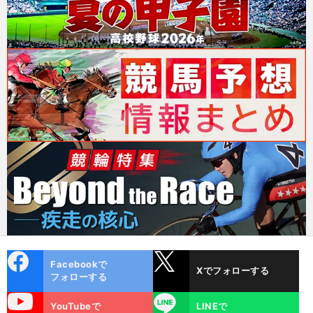
cebo
X
Facebookで
Xでフォローする
ok
フォローする
uTube
LINE
YouTubeで
LINEで