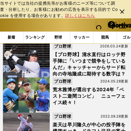
当サイトでは当社の提携先等がお客様のニーズ等について調
査・分析したり、お客様にお勧めの広告を表⽰する⽬的で Co
閉じ
okie を使⽤する場合があります。
詳しくはこちら
る
マイペ
web Sportiva (webスポルティーバ)
検索
メニュ
we
ー
「#友杉篤輝」の最新ニュース・ 情報
b
ジ
新着
ランキング
野球
サッカー
競馬
ゴル
ス
プロ野球
2026.03.24更新
ポ
ル
【プロ野球】清水直行はロッテ野
テ
手陣に「いつまで競争をしている
ィ
んだ」キャッチャーからサード転
ー
向の寺地隆成に期待する数字は？
バ
プロ野球
2024.05.28更新
荒木雅博が選出する2024年「ベ
スト二遊間コンビ」 ニューフェ
イス続々！
プロ野球
2022.09.28更新
楽天は早川隆久が中心の投手陣を