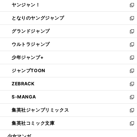
ヤンジャン！
く
で
ィ
い
新
開
ン
ウ
し
となりのヤングジャンプ
く
ド
ィ
い
新
ウ
ン
ウ
し
グランドジャンプ
で
ド
ィ
い
新
開
ウ
ン
ウ
し
ウルトラジャンプ
く
で
ド
ィ
い
新
開
ウ
ン
ウ
し
少年ジャンプ+
く
で
ド
ィ
い
新
開
ウ
ン
ウ
し
ジャンプTOON
く
で
ド
ィ
い
新
開
ウ
ン
ウ
し
ZEBRACK
く
で
ド
ィ
い
新
開
ウ
ン
ウ
し
S-MANGA
く
で
ド
ィ
い
新
開
ウ
ン
ウ
し
集英社ジャンプリミックス
く
で
ド
ィ
い
新
開
ウ
ン
ウ
し
集英社コミック文庫
く
で
ド
ィ
い
新
開
ウ
ン
ウ
し
少女マンガ
く
で
ド