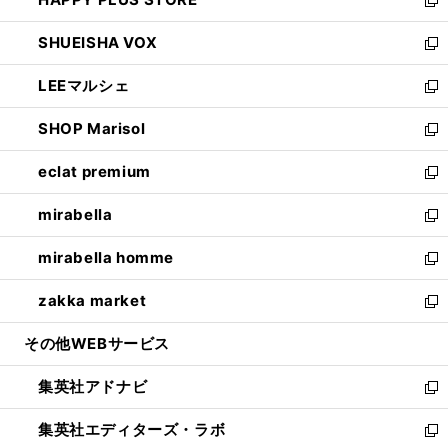
ド
ィ
い
新
ウ
ン
ウ
し
SHUEISHA VOX
で
ド
ィ
い
新
開
ウ
ン
ウ
し
LEEマルシェ
く
で
ド
ィ
い
新
開
ウ
ン
ウ
し
SHOP Marisol
く
で
ド
ィ
い
新
開
ウ
ン
ウ
し
eclat premium
く
で
ド
ィ
い
新
開
ウ
ン
ウ
し
mirabella
く
で
ド
ィ
い
新
開
ウ
ン
ウ
し
mirabella homme
く
で
ド
ィ
い
新
開
ウ
ン
ウ
し
zakka market
く
で
ド
ィ
い
新
開
ウ
ン
ウ
し
その他WEBサービス
く
で
ド
ィ
い
開
ウ
ン
ウ
集英社アドナビ
く
で
ド
ィ
新
開
ウ
ン
し
集英社エディターズ・ラボ
く
で
ド
い
新