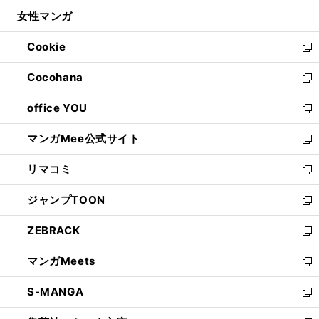
開
ウ
ン
ウ
し
女性マンガ
く
で
ド
ィ
い
開
ウ
ン
ウ
Cookie
く
で
ド
ィ
新
開
ウ
ン
し
Cocohana
く
で
ド
い
新
開
ウ
ウ
し
office YOU
く
で
ィ
い
新
開
ン
ウ
し
マンガMee公式サイト
く
ド
ィ
い
新
ウ
ン
ウ
し
リマコミ
で
ド
ィ
い
新
開
ウ
ン
ウ
し
ジャンプTOON
く
で
ド
ィ
い
新
開
ウ
ン
ウ
し
ZEBRACK
く
で
ド
ィ
い
新
開
ウ
ン
ウ
し
マンガMeets
く
で
ド
ィ
い
新
開
ウ
ン
ウ
し
S-MANGA
く
で
ド
ィ
い
新
開
ウ
ン
ウ
し