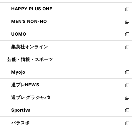
開
ウ
ン
ウ
し
HAPPY PLUS ONE
く
で
ド
ィ
い
新
開
ウ
ン
ウ
し
MEN'S NON-NO
く
で
ド
ィ
い
新
開
ウ
ン
ウ
し
UOMO
く
で
ド
ィ
い
新
開
ウ
ン
ウ
し
集英社オンライン
く
で
ド
ィ
い
新
開
ウ
ン
ウ
し
芸能・情報・スポーツ
く
で
ド
ィ
い
開
ウ
ン
ウ
Myojo
く
で
ド
ィ
新
開
ウ
ン
し
週プレNEWS
く
で
ド
い
新
開
ウ
ウ
し
週プレ グラジャパ!
く
で
ィ
い
新
開
ン
ウ
し
Sportiva
く
ド
ィ
い
新
ウ
ン
ウ
し
パラスポ
で
ド
ィ
い
新
開
ウ
ン
ウ
し