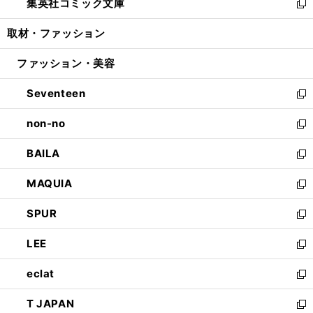
集英社コミック文庫
く
で
ド
ィ
い
新
開
ウ
ン
ウ
し
取材・ファッション
く
で
ド
ィ
い
開
ウ
ン
ウ
ファッション・美容
く
で
ド
ィ
開
ウ
ン
Seventeen
く
で
ド
新
開
ウ
し
non-no
く
で
い
新
開
ウ
し
BAILA
く
ィ
い
新
ン
ウ
し
MAQUIA
ド
ィ
い
新
ウ
ン
ウ
し
SPUR
で
ド
ィ
い
新
開
ウ
ン
ウ
し
LEE
く
で
ド
ィ
い
新
開
ウ
ン
ウ
し
eclat
く
で
ド
ィ
い
新
開
ウ
ン
ウ
し
T JAPAN
く
で
ド
ィ
い
新