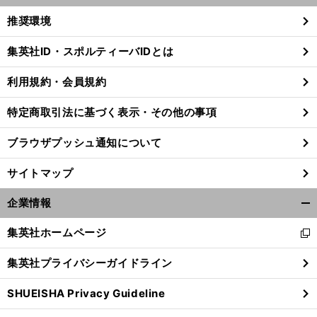
く/
推奨環境
閉
じ
集英社ID・スポルティーバIDとは
る
利用規約・会員規約
特定商取引法に基づく表示・その他の事項
ブラウザプッシュ通知について
サイトマップ
企業情報
開
く/
集英社ホームページ
新
閉
し
じ
集英社プライバシーガイドライン
い
る
ウ
SHUEISHA Privacy Guideline
ィ
ン