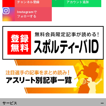
チャンネル登録
アカウント追加
stagra
Instagramで
m
フォローする
サービス
開