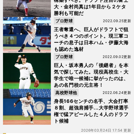
構築すべき。ドラフト注目の富士
大・金村尚真は1年目から２ケタ
勝利も可能だ
プロ野球
2022.09.25更新
王者奪還へ、巨人がドラフトで狙
うべき４つのポイント。現三軍コ
ーチの息子は日本ハム・伊藤大海
も認めた逸材
プロ野球
2022.09.02更新
巨人・坂本勇人の「後継者」を本
気で探してみた。現役高校生・大
学生で唯一候補に挙がったのは、
あの名門校の元主将！
高校野球他
2022.06.24更新
身長166センチの名手、大会打率
８割、超強肩捕手...大学野球選手
権で猛アピールした４人のドラフ
ト候補
2026年03月24日 17:54 更新