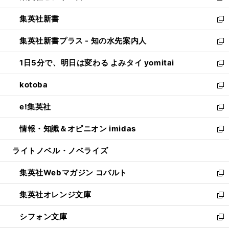
開
ウ
ウ
し
集英社新書
く
で
ィ
い
新
開
ン
ウ
し
集英社新書プラス - 知の水先案内人
く
ド
ィ
い
新
ウ
ン
ウ
し
1日5分で、明日は変わる よみタイ yomitai
で
ド
ィ
い
新
開
ウ
ン
ウ
し
kotoba
く
で
ド
ィ
い
新
開
ウ
ン
ウ
し
e!集英社
く
で
ド
ィ
い
新
開
ウ
ン
ウ
し
情報・知識＆オピニオン imidas
く
で
ド
ィ
い
新
開
ウ
ン
ウ
し
ライトノベル・ノベライズ
く
で
ド
ィ
い
開
ウ
ン
ウ
集英社Webマガジン コバルト
く
で
ド
ィ
新
開
ウ
ン
し
集英社オレンジ文庫
く
で
ド
い
新
開
ウ
ウ
し
シフォン文庫
く
で
ィ
い
新
開
ン