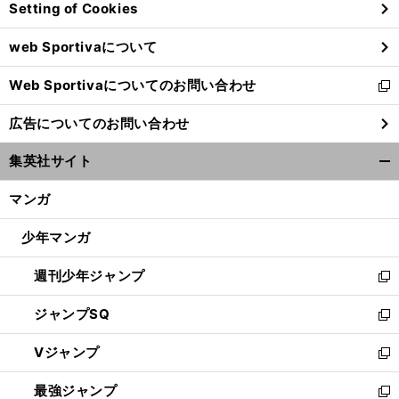
Setting of Cookies
ド
ウ
web Sportivaについて
で
開
Web Sportivaについてのお問い合わせ
く
新
し
広告についてのお問い合わせ
い
ウ
集英社サイト
ィ
開
ン
く/
マンガ
ド
閉
ウ
じ
少年マンガ
で
る
開
週刊少年ジャンプ
く
新
し
ジャンプSQ
い
新
ウ
し
Vジャンプ
ィ
い
新
ン
ウ
し
最強ジャンプ
ド
ィ
い
新