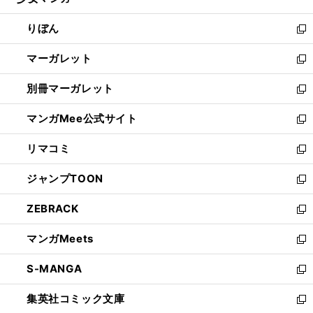
ィ
い
開
ウ
ン
ウ
りぼん
く
で
ド
ィ
新
開
ウ
ン
し
マーガレット
く
で
ド
い
新
開
ウ
ウ
し
別冊マーガレット
く
で
ィ
い
新
開
ン
ウ
し
マンガMee公式サイト
く
ド
ィ
い
新
ウ
ン
ウ
し
リマコミ
で
ド
ィ
い
新
開
ウ
ン
ウ
し
ジャンプTOON
く
で
ド
ィ
い
新
開
ウ
ン
ウ
し
ZEBRACK
く
で
ド
ィ
い
新
開
ウ
ン
ウ
し
マンガMeets
く
で
ド
ィ
い
新
開
ウ
ン
ウ
し
S-MANGA
く
で
ド
ィ
い
新
開
ウ
ン
ウ
し
集英社コミック文庫
く
で
ド
ィ
い
新