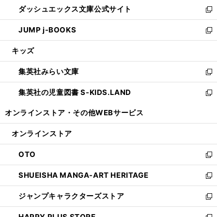
ウ
し
ダッシュエックス文庫公式サイト
く
ド
ィ
い
新
ウ
ン
ウ
し
JUMP j-BOOKS
で
ド
ィ
い
新
開
ウ
ン
ウ
し
キッズ
く
で
ド
ィ
い
開
ウ
ン
ウ
集英社みらい文庫
く
で
ド
ィ
新
開
ウ
ン
し
集英社の児童図書 S-KIDS.LAND
く
で
ド
い
新
開
ウ
ウ
し
オンラインストア・
その他WEBサービス
く
で
ィ
い
開
ン
ウ
オンラインストア
く
ド
ィ
ウ
ン
OTO
で
ド
新
開
ウ
し
SHUEISHA MANGA-ART HERITAGE
く
で
い
新
開
ウ
し
ジャンプキャラクターズストア
く
ィ
い
新
ン
ウ
し
HAPPY PLUS STORE