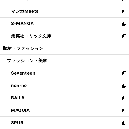
新
開
ウ
ン
ウ
し
マンガMeets
く
で
ド
ィ
い
新
開
ウ
ン
ウ
し
S-MANGA
く
で
ド
ィ
い
新
開
ウ
ン
ウ
し
集英社コミック文庫
く
で
ド
ィ
い
新
開
ウ
ン
ウ
し
取材・ファッション
く
で
ド
ィ
い
開
ウ
ン
ウ
ファッション・美容
く
で
ド
ィ
開
ウ
ン
Seventeen
く
で
ド
新
開
ウ
し
non-no
く
で
い
新
開
ウ
し
BAILA
く
ィ
い
新
ン
ウ
し
MAQUIA
ド
ィ
い
新
ウ
ン
ウ
し
SPUR
で
ド
ィ
い
新
開