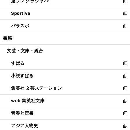
週プレ グラジャパ!
く
で
ィ
い
新
開
ン
ウ
し
Sportiva
く
ド
ィ
い
新
ウ
ン
ウ
し
パラスポ
で
ド
ィ
い
新
開
ウ
ン
ウ
し
書籍
く
で
ド
ィ
い
開
ウ
ン
ウ
文芸・文庫・総合
く
で
ド
ィ
開
ウ
ン
すばる
く
で
ド
新
開
ウ
し
小説すばる
く
で
い
新
開
ウ
し
集英社 文芸ステーション
く
ィ
い
新
ン
ウ
し
web 集英社文庫
ド
ィ
い
新
ウ
ン
ウ
し
青春と読書
で
ド
ィ
い
新
開
ウ
ン
ウ
し
アジア人物史
く
で
ド
ィ
い
新