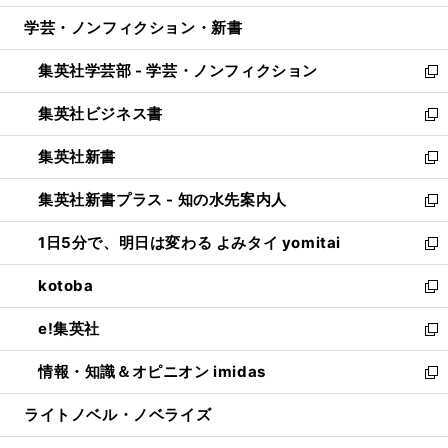
開
ウ
ン
ウ
し
学芸・ノンフィクション・新書
く
で
ド
ィ
い
開
ウ
ン
ウ
集英社学芸部 - 学芸・ノンフィクション
く
で
ド
ィ
新
開
ウ
ン
し
集英社ビジネス書
く
で
ド
い
新
開
ウ
ウ
し
集英社新書
く
で
ィ
い
新
開
ン
ウ
し
集英社新書プラス - 知の水先案内人
く
ド
ィ
い
新
ウ
ン
ウ
し
1日5分で、明日は変わる よみタイ yomitai
で
ド
ィ
い
新
開
ウ
ン
ウ
し
kotoba
く
で
ド
ィ
い
新
開
ウ
ン
ウ
し
e!集英社
く
で
ド
ィ
い
新
開
ウ
ン
ウ
し
情報・知識＆オピニオン imidas
く
で
ド
ィ
い
新
開
ウ
ン
ウ
し
ライトノベル・ノベライズ
く
で
ド
ィ
い
開
ウ
ン
ウ