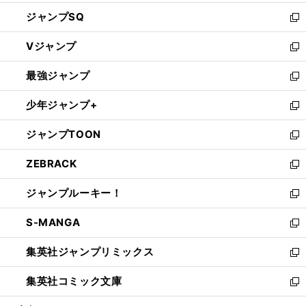
し
ジャンプSQ
い
新
ウ
し
Vジャンプ
ィ
い
新
ン
ウ
し
最強ジャンプ
ド
ィ
い
新
ウ
ン
ウ
し
少年ジャンプ+
で
ド
ィ
い
新
開
ウ
ン
ウ
し
ジャンプTOON
く
で
ド
ィ
い
新
開
ウ
ン
ウ
し
ZEBRACK
く
で
ド
ィ
い
新
開
ウ
ン
ウ
し
ジャンプルーキー！
く
で
ド
ィ
い
新
開
ウ
ン
ウ
し
S-MANGA
く
で
ド
ィ
い
新
開
ウ
ン
ウ
し
集英社ジャンプリミックス
く
で
ド
ィ
い
新
開
ウ
ン
ウ
し
集英社コミック文庫
く
で
ド
ィ
い
新
開
ウ
ン
ウ
し