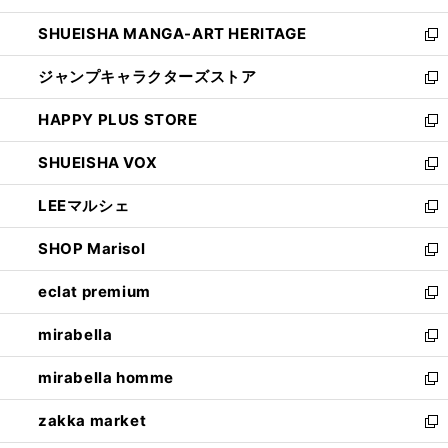
開
ウ
し
SHUEISHA MANGA-ART HERITAGE
く
で
い
新
開
ウ
し
ジャンプキャラクターズストア
く
ィ
い
新
ン
ウ
し
HAPPY PLUS STORE
ド
ィ
い
新
ウ
ン
ウ
し
SHUEISHA VOX
で
ド
ィ
い
新
開
ウ
ン
ウ
し
LEEマルシェ
く
で
ド
ィ
い
新
開
ウ
ン
ウ
し
SHOP Marisol
く
で
ド
ィ
い
新
開
ウ
ン
ウ
し
eclat premium
く
で
ド
ィ
い
新
開
ウ
ン
ウ
し
mirabella
く
で
ド
ィ
い
新
開
ウ
ン
ウ
し
mirabella homme
く
で
ド
ィ
い
新
開
ウ
ン
ウ
し
zakka market
く
で
ド
ィ
い
新
開
ウ
ン
ウ
し