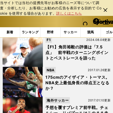
当サイトでは当社の提携先等がお客様のニーズ等について調
査・分析したり、お客様にお勧めの広告を表⽰する⽬的で Co
閉じ
okie を使⽤する場合があります。
詳しくはこちら
る
マイペ
web Sportiva (webスポルティーバ)
検索
メニュ
we
ー
「#前半戦」の最新ニュース・ 情報
b
ジ
新着
ランキング
野球
サッカー
競馬
ゴル
ス
F1
2024.08.08更新
ポ
ル
【F1】角田裕毅の評価は「7.5
テ
点」 前半戦のターニングポイン
ィ
トとベストレースを語った
ー
バ
NBA
2017.01.26更新
175cmのアイザイア・トーマス。
NBA史上最低身長の得点王となる
か？
海外サッカー
2017.01.10更新
予想を覆すプレミア前半戦。チェ