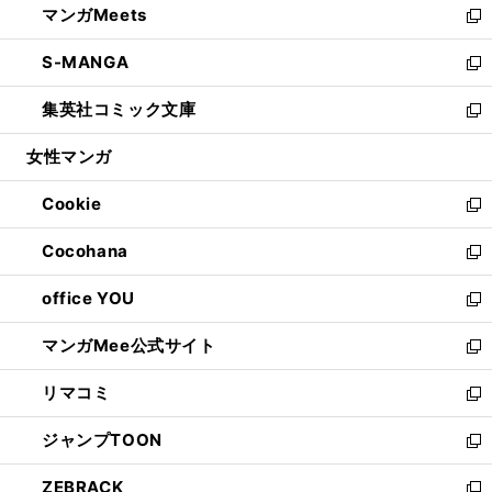
マンガMeets
く
で
ド
ィ
い
新
開
ウ
ン
ウ
し
S-MANGA
く
で
ド
ィ
い
新
開
ウ
ン
ウ
し
集英社コミック文庫
く
で
ド
ィ
い
新
開
ウ
ン
ウ
し
女性マンガ
く
で
ド
ィ
い
開
ウ
ン
ウ
Cookie
く
で
ド
ィ
新
開
ウ
ン
し
Cocohana
く
で
ド
い
新
開
ウ
ウ
し
office YOU
く
で
ィ
い
新
開
ン
ウ
し
マンガMee公式サイト
く
ド
ィ
い
新
ウ
ン
ウ
し
リマコミ
で
ド
ィ
い
新
開
ウ
ン
ウ
し
ジャンプTOON
く
で
ド
ィ
い
新
開
ウ
ン
ウ
し
ZEBRACK
く
で
ド
ィ
い