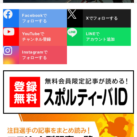
cebo
X
Facebookで
Xでフォローする
ok
フォローする
uTube
LINE
YouTubeで
LINEで
チャンネル登録
アカウント追加
stagra
Instagramで
m
フォローする