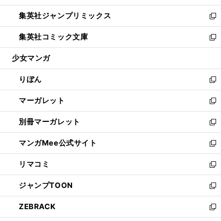
開
ウ
ン
ウ
し
集英社ジャンプリミックス
く
で
ド
ィ
い
新
開
ウ
ン
ウ
し
集英社コミック文庫
く
で
ド
ィ
い
新
開
ウ
ン
ウ
し
少女マンガ
く
で
ド
ィ
い
開
ウ
ン
ウ
りぼん
く
で
ド
ィ
新
開
ウ
ン
し
マーガレット
く
で
ド
い
新
開
ウ
ウ
し
別冊マーガレット
く
で
ィ
い
新
開
ン
ウ
し
マンガMee公式サイト
く
ド
ィ
い
新
ウ
ン
ウ
し
リマコミ
で
ド
ィ
い
新
開
ウ
ン
ウ
し
ジャンプTOON
く
で
ド
ィ
い
新
開
ウ
ン
ウ
し
ZEBRACK
く
で
ド
ィ
い
新
開
ウ
ン
ウ
し