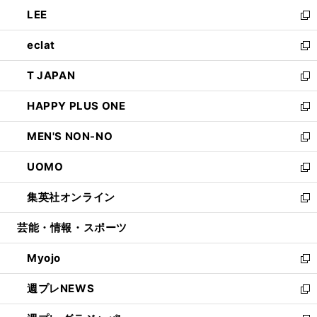
ウ
ン
ウ
し
LEE
く
で
ド
ィ
い
新
開
ウ
ン
ウ
し
eclat
く
で
ド
ィ
い
新
開
ウ
ン
ウ
し
T JAPAN
く
で
ド
ィ
い
新
開
ウ
ン
ウ
し
HAPPY PLUS ONE
く
で
ド
ィ
い
新
開
ウ
ン
ウ
し
MEN'S NON-NO
く
で
ド
ィ
い
新
開
ウ
ン
ウ
し
UOMO
く
で
ド
ィ
い
新
開
ウ
ン
ウ
し
集英社オンライン
く
で
ド
ィ
い
新
開
ウ
ン
ウ
し
芸能・情報・スポーツ
く
で
ド
ィ
い
開
ウ
ン
ウ
Myojo
く
で
ド
ィ
新
開
ウ
ン
し
週プレNEWS
く
で
ド
い
新
開
ウ
ウ
し