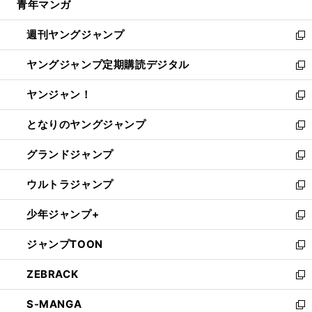
青年マンガ
く
で
ド
ィ
い
開
ウ
ン
ウ
週刊ヤングジャンプ
く
で
ド
ィ
新
開
ウ
ン
し
ヤングジャンプ定期購読デジタル
く
で
ド
い
新
開
ウ
ウ
し
ヤンジャン！
く
で
ィ
い
新
開
ン
ウ
し
となりのヤングジャンプ
く
ド
ィ
い
新
ウ
ン
ウ
し
グランドジャンプ
で
ド
ィ
い
新
開
ウ
ン
ウ
し
ウルトラジャンプ
く
で
ド
ィ
い
新
開
ウ
ン
ウ
し
少年ジャンプ+
く
で
ド
ィ
い
新
開
ウ
ン
ウ
し
ジャンプTOON
く
で
ド
ィ
い
新
開
ウ
ン
ウ
し
ZEBRACK
く
で
ド
ィ
い
新
開
ウ
ン
ウ
し
S-MANGA
く
で
ド
ィ
い
新