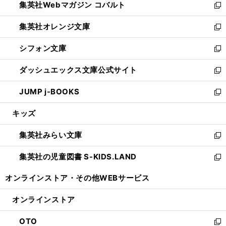
集英社Webマガジン コバルト
く
で
ド
ィ
新
開
ウ
ン
し
集英社オレンジ文庫
く
で
ド
い
新
開
ウ
ウ
し
シフォン文庫
く
で
ィ
い
新
開
ン
ウ
し
ダッシュエックス文庫公式サイト
く
ド
ィ
い
新
ウ
ン
ウ
し
JUMP j-BOOKS
で
ド
ィ
い
新
開
ウ
ン
ウ
し
キッズ
く
で
ド
ィ
い
開
ウ
ン
ウ
集英社みらい文庫
く
で
ド
ィ
新
開
ウ
ン
し
集英社の児童図書 S-KIDS.LAND
く
で
ド
い
新
開
ウ
ウ
し
オンラインストア・
その他WEBサービス
く
で
ィ
い
開
ン
ウ
オンラインストア
く
ド
ィ
ウ
ン
OTO
で
ド
新