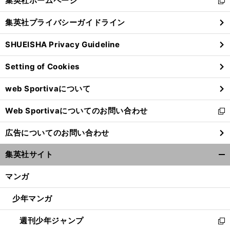
集英社ホームページ
新
閉
し
じ
集英社プライバシーガイドライン
い
る
ウ
SHUEISHA Privacy Guideline
ィ
ン
Setting of Cookies
ド
ウ
web Sportivaについて
で
開
Web Sportivaについてのお問い合わせ
く
新
し
広告についてのお問い合わせ
い
ウ
集英社サイト
ィ
開
ン
く/
マンガ
ド
閉
ウ
じ
少年マンガ
で
る
開
週刊少年ジャンプ
く
新