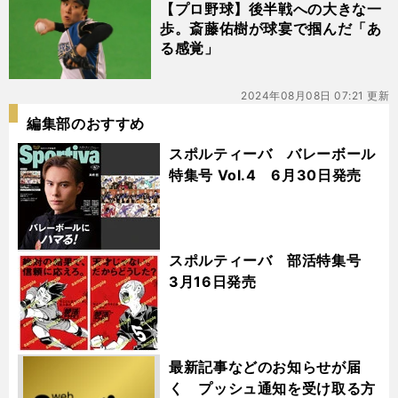
【プロ野球】後半戦への大きな一
歩。斎藤佑樹が球宴で掴んだ「あ
る感覚」
2024年08月08日 07:21 更新
編集部のおすすめ
スポルティーバ バレーボール
特集号 Vol.4 6月30日発売
スポルティーバ 部活特集号
3月16日発売
最新記事などのお知らせが届
く プッシュ通知を受け取る方