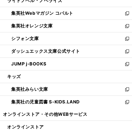
ライトノベル・ノベライズ
く
で
ド
ィ
い
開
ウ
ン
ウ
集英社Webマガジン コバルト
く
で
ド
ィ
新
開
ウ
ン
し
集英社オレンジ文庫
く
で
ド
い
新
開
ウ
ウ
し
シフォン文庫
く
で
ィ
い
新
開
ン
ウ
し
ダッシュエックス文庫公式サイト
く
ド
ィ
い
新
ウ
ン
ウ
し
JUMP j-BOOKS
で
ド
ィ
い
新
開
ウ
ン
ウ
し
キッズ
く
で
ド
ィ
い
開
ウ
ン
ウ
集英社みらい文庫
く
で
ド
ィ
新
開
ウ
ン
し
集英社の児童図書 S-KIDS.LAND
く
で
ド
い
新
開
ウ
ウ
し
オンラインストア・
その他WEBサービス
く
で
ィ
い
開
ン
ウ
オンラインストア
く
ド
ィ