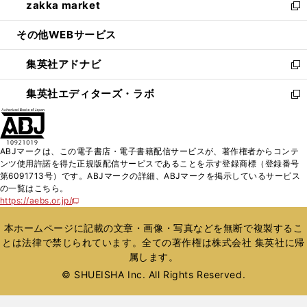
zakka market
く
で
ド
ィ
い
新
開
ウ
ン
ウ
し
その他WEBサービス
く
で
ド
ィ
い
開
ウ
ン
ウ
集英社アドナビ
く
で
ド
ィ
新
開
ウ
ン
し
集英社エディターズ・ラボ
く
で
ド
い
新
開
ウ
ウ
し
く
で
ィ
い
開
ン
ウ
ABJマークは、この電子書店・電子書籍配信サービスが、著作権者からコンテ
く
ド
ィ
ンツ使用許諾を得た正規版配信サービスであることを示す登録商標（登録番号
ウ
ン
第6091713号）です。ABJマークの詳細、ABJマークを掲示しているサービス
で
ド
の一覧はこちら。
開
ウ
https://aebs.or.jp/
新
く
で
し
い
開
本ホームページに記載の文章・画像・写真などを無断で複製するこ
ウ
く
とは法律で禁じられています。全ての著作権は株式会社 集英社に帰
ィ
属します。
ン
ド
© SHUEISHA Inc. All Rights Reserved.
ウ
で
開