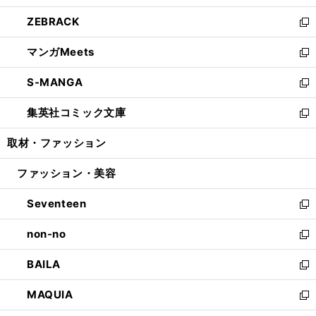
開
ウ
ン
ウ
し
ZEBRACK
く
で
ド
ィ
い
新
開
ウ
ン
ウ
し
マンガMeets
く
で
ド
ィ
い
新
開
ウ
ン
ウ
し
S-MANGA
く
で
ド
ィ
い
新
開
ウ
ン
ウ
し
集英社コミック文庫
く
で
ド
ィ
い
新
開
ウ
ン
ウ
し
取材・ファッション
く
で
ド
ィ
い
開
ウ
ン
ウ
ファッション・美容
く
で
ド
ィ
開
ウ
ン
Seventeen
く
で
ド
新
開
ウ
し
non-no
く
で
い
新
開
ウ
し
BAILA
く
ィ
い
新
ン
ウ
し
MAQUIA
ド
ィ
い
新
ウ
ン
ウ
し