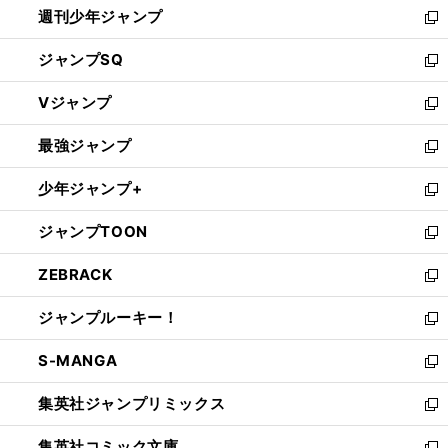
週刊少年ジャンプ
く
新
し
ジャンプSQ
い
新
ウ
し
Vジャンプ
ィ
い
新
ン
ウ
し
最強ジャンプ
ド
ィ
い
新
ウ
ン
ウ
し
少年ジャンプ+
で
ド
ィ
い
新
開
ウ
ン
ウ
し
ジャンプTOON
く
で
ド
ィ
い
新
開
ウ
ン
ウ
し
ZEBRACK
く
で
ド
ィ
い
新
開
ウ
ン
ウ
し
ジャンプルーキー！
く
で
ド
ィ
い
新
開
ウ
ン
ウ
し
S-MANGA
く
で
ド
ィ
い
新
開
ウ
ン
ウ
し
集英社ジャンプリミックス
く
で
ド
ィ
い
新
開
ウ
ン
ウ
し
集英社コミック文庫
く
で