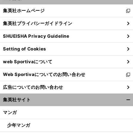
開
へ
く/
集英社ホームページ
新
閉
し
じ
集英社プライバシーガイドライン
い
る
ウ
SHUEISHA Privacy Guideline
ィ
ン
Setting of Cookies
ド
ウ
web Sportivaについて
で
開
Web Sportivaについてのお問い合わせ
く
新
し
広告についてのお問い合わせ
い
ウ
集英社サイト
ィ
開
ン
く/
マンガ
ド
閉
ウ
じ
少年マンガ
で
る
開