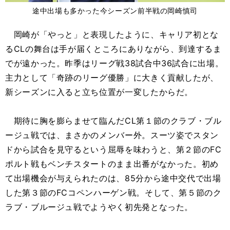
途中出場も多かった今シーズン前半戦の岡崎慎司
岡崎が「やっと」と表現したように、キャリア初とな
るCLの舞台は手が届くところにありながら、到達するま
でが遠かった。昨季はリーグ戦38試合中36試合に出場。
主力として「奇跡のリーグ優勝」に大きく貢献したが、
新シーズンに入ると立ち位置が一変したからだ。
期待に胸を膨らませて臨んだCL第１節のクラブ・ブル
ージュ戦では、まさかのメンバー外。スーツ姿でスタン
ドから試合を見守るという屈辱を味わうと、第２節のFC
ポルト戦もベンチスタートのまま出番がなかった。初め
て出場機会が与えられたのは、85分から途中交代で出場
した第３節のFCコペンハーゲン戦。そして、第５節のク
ラブ・ブルージュ戦でようやく初先発となった。