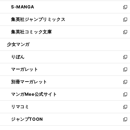
開
ウ
ン
ウ
し
S-MANGA
く
で
ド
ィ
い
新
開
ウ
ン
ウ
し
集英社ジャンプリミックス
く
で
ド
ィ
い
新
開
ウ
ン
ウ
し
集英社コミック文庫
く
で
ド
ィ
い
新
開
ウ
ン
ウ
し
少女マンガ
く
で
ド
ィ
い
開
ウ
ン
ウ
りぼん
く
で
ド
ィ
新
開
ウ
ン
し
マーガレット
く
で
ド
い
新
開
ウ
ウ
し
別冊マーガレット
く
で
ィ
い
新
開
ン
ウ
し
マンガMee公式サイト
く
ド
ィ
い
新
ウ
ン
ウ
し
リマコミ
で
ド
ィ
い
新
開
ウ
ン
ウ
し
ジャンプTOON
く
で
ド
ィ
い
新
開
ウ
ン
ウ
し