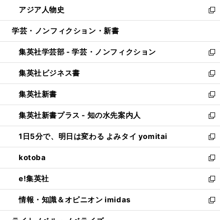
ン
ウ
し
アジア人物史
く
で
ド
ィ
い
新
開
ウ
ン
ウ
し
学芸・ノンフィクション・新書
く
で
ド
ィ
い
開
ウ
ン
ウ
集英社学芸部 - 学芸・ノンフィクション
く
で
ド
ィ
新
開
ウ
ン
し
集英社ビジネス書
く
で
ド
い
新
開
ウ
ウ
し
集英社新書
く
で
ィ
い
新
開
ン
ウ
し
集英社新書プラス - 知の水先案内人
く
ド
ィ
い
新
ウ
ン
ウ
し
1日5分で、明日は変わる よみタイ yomitai
で
ド
ィ
い
新
開
ウ
ン
ウ
し
kotoba
く
で
ド
ィ
い
新
開
ウ
ン
ウ
し
e!集英社
く
で
ド
ィ
い
新
開
ウ
ン
ウ
し
情報・知識＆オピニオン imidas
く
で
ド
ィ
い
新
開
ウ
ン
ウ
し