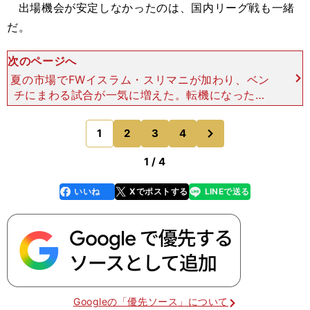
出場機会が安定しなかったのは、国内リーグ戦も一緒
だ。
次のページへ
夏の市場でFWイスラム・スリマニが加わり、ベン
チにまわる試合が一気に増えた。転機になったの
は、プレミアリーグ第９節のクリスタル・パレス
戦。５試合ぶりに先発を言い渡された試合でゴール
次
1
2
3
4
のページへ
を決め、ラニエリ監督
1 / 4
いいね
Xでポストする
LINEで送る
line
faceboo
x
k
Googleの「優先ソース」について