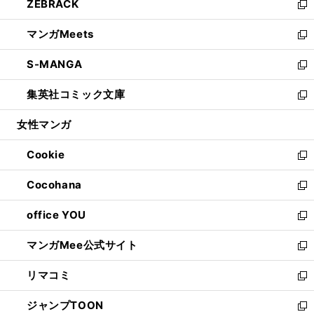
ZEBRACK
く
で
ド
ィ
い
新
開
ウ
ン
ウ
し
マンガMeets
く
で
ド
ィ
い
新
開
ウ
ン
ウ
し
S-MANGA
く
で
ド
ィ
い
新
開
ウ
ン
ウ
し
集英社コミック文庫
く
で
ド
ィ
い
新
開
ウ
ン
ウ
し
女性マンガ
く
で
ド
ィ
い
開
ウ
ン
ウ
Cookie
く
で
ド
ィ
新
開
ウ
ン
し
Cocohana
く
で
ド
い
新
開
ウ
ウ
し
office YOU
く
で
ィ
い
新
開
ン
ウ
し
マンガMee公式サイト
く
ド
ィ
い
新
ウ
ン
ウ
し
リマコミ
で
ド
ィ
い
新
開
ウ
ン
ウ
し
ジャンプTOON
く
で
ド
ィ
い
新