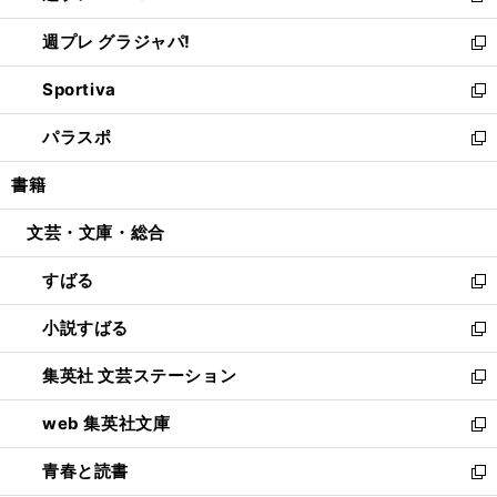
開
ウ
ウ
し
週プレ グラジャパ!
く
で
ィ
い
新
開
ン
ウ
し
Sportiva
く
ド
ィ
い
新
ウ
ン
ウ
し
パラスポ
で
ド
ィ
い
新
開
ウ
ン
ウ
し
書籍
く
で
ド
ィ
い
開
ウ
ン
ウ
文芸・文庫・総合
く
で
ド
ィ
開
ウ
ン
すばる
く
で
ド
新
開
ウ
し
小説すばる
く
で
い
新
開
ウ
し
集英社 文芸ステーション
く
ィ
い
新
ン
ウ
し
web 集英社文庫
ド
ィ
い
新
ウ
ン
ウ
し
青春と読書
で
ド
ィ
い
新
開
ウ