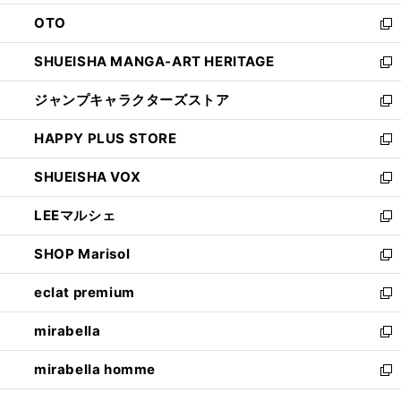
ウ
ン
OTO
で
ド
新
開
ウ
し
SHUEISHA MANGA-ART HERITAGE
く
で
い
新
開
ウ
し
ジャンプキャラクターズストア
く
ィ
い
新
ン
ウ
し
HAPPY PLUS STORE
ド
ィ
い
新
ウ
ン
ウ
し
SHUEISHA VOX
で
ド
ィ
い
新
開
ウ
ン
ウ
し
LEEマルシェ
く
で
ド
ィ
い
新
開
ウ
ン
ウ
し
SHOP Marisol
く
で
ド
ィ
い
新
開
ウ
ン
ウ
し
eclat premium
く
で
ド
ィ
い
新
開
ウ
ン
ウ
し
mirabella
く
で
ド
ィ
い
新
開
ウ
ン
ウ
し
mirabella homme
く
で
ド
ィ
い
新
開
ウ
ン
ウ
し