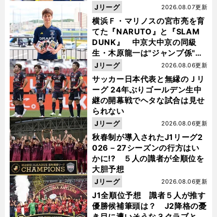
Jリーグ
2026.08.07更新
横浜Ｆ・マリノスの宮市亮を育
てた『NARUTO』と『SLAM
DUNK』 中京大中京の同級
生・木原龍一は"ジャンプ係"だ
った
Jリーグ
2026.08.06更新
サッカー日本代表と無縁のＪリ
ーグ 24年ぶりゴールデン生中
継の開幕戦でヘタな試合は見せ
られない
Jリーグ
2026.08.06更新
秋春制が導入されたJ1リーグ2
026－27シーズンの行方はい
かに!? ５人の識者が全順位を
大胆予想
Jリーグ
2026.08.06更新
J1全順位予想 識者５人が推す
優勝候補筆頭は？ J2降格の憂
き目に遭いそうな３クラブと