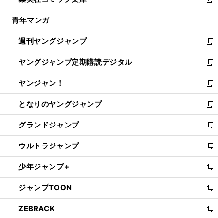
ド
ィ
い
新
開
ウ
ン
ウ
し
青年マンガ
く
で
ド
ィ
い
開
ウ
ン
ウ
週刊ヤングジャンプ
く
で
ド
ィ
新
開
ウ
ン
し
ヤングジャンプ定期購読デジタル
く
で
ド
い
新
開
ウ
ウ
し
ヤンジャン！
く
で
ィ
い
新
開
ン
ウ
し
となりのヤングジャンプ
く
ド
ィ
い
新
ウ
ン
ウ
し
グランドジャンプ
で
ド
ィ
い
新
開
ウ
ン
ウ
し
ウルトラジャンプ
く
で
ド
ィ
い
新
開
ウ
ン
ウ
し
少年ジャンプ+
く
で
ド
ィ
い
新
開
ウ
ン
ウ
し
ジャンプTOON
く
で
ド
ィ
い
新
開
ウ
ン
ウ
し
ZEBRACK
く
で
ド
ィ
い
新