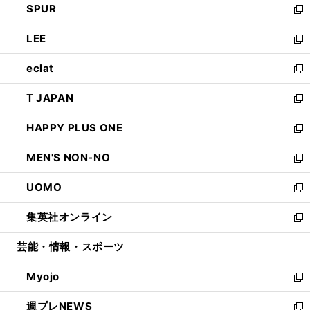
SPUR
で
ド
ィ
い
新
開
ウ
ン
ウ
し
LEE
く
で
ド
ィ
い
新
開
ウ
ン
ウ
し
eclat
く
で
ド
ィ
い
新
開
ウ
ン
ウ
し
T JAPAN
く
で
ド
ィ
い
新
開
ウ
ン
ウ
し
HAPPY PLUS ONE
く
で
ド
ィ
い
新
開
ウ
ン
ウ
し
MEN'S NON-NO
く
で
ド
ィ
い
新
開
ウ
ン
ウ
し
UOMO
く
で
ド
ィ
い
新
開
ウ
ン
ウ
し
集英社オンライン
く
で
ド
ィ
い
新
開
ウ
ン
ウ
し
芸能・情報・スポーツ
く
で
ド
ィ
い
開
ウ
ン
ウ
Myojo
く
で
ド
ィ
新
開
ウ
ン
し
週プレNEWS
く
で
ド
い
新