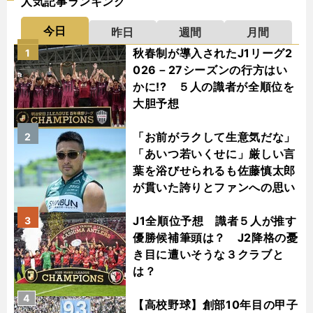
人気記事ランキング
今日
昨日
週間
月間
秋春制が導入されたJ1リーグ2
1
026－27シーズンの行方はい
かに!? ５人の識者が全順位を
大胆予想
「お前がラクして生意気だな」
2
「あいつ若いくせに」厳しい言
葉を浴びせられるも佐藤慎太郎
が貫いた誇りとファンへの思い
J1全順位予想 識者５人が推す
3
優勝候補筆頭は？ J2降格の憂
き目に遭いそうな３クラブと
は？
4
【高校野球】創部10年目の甲子