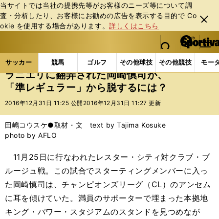
当サイトでは当社の提携先等がお客様のニーズ等について調
査・分析したり、お客様にお勧めの広告を表⽰する⽬的で Co
閉じ
okie を使⽤する場合があります。
詳しくはこちら
る
マイペ
web Sportiva (webスポルティーバ)
検索
メニュ
we
ー
サッカーの記事一覧
海外サッカー
海外サッカー
b
ジ
サッカー
競馬
ゴルフ
その他球技
その他競技
モー
ス
ラニエリに翻弄された岡崎慎司が、
ポ
「準レギュラー」から脱するには？
ル
テ
2016年12月31日 11:25 公開
2016年12月31日 11:27 更新
ィ
ー
田嶋コウスケ●取材・文 text by Tajima Kosuke
バ
photo by AFLO
11月25日に行なわれたレスター・シティ対クラブ・ブ
ルージュ戦。この試合でスターティングメンバーに入っ
た岡崎慎司は、チャンピオンズリーグ（CL）のアンセム
に耳を傾けていた。満員のサポーターで埋まった本拠地
キング・パワー・スタジアムのスタンドを見つめなが