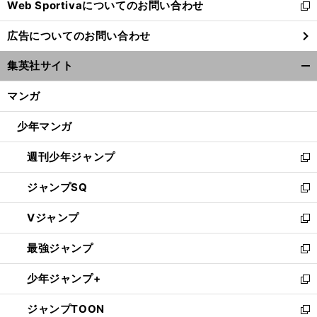
Web Sportivaについてのお問い合わせ
く
新
し
広告についてのお問い合わせ
い
ウ
集英社サイト
ィ
開
ン
く/
マンガ
ド
閉
ウ
じ
少年マンガ
で
る
開
週刊少年ジャンプ
く
新
し
ジャンプSQ
い
新
ウ
し
Vジャンプ
ィ
い
新
ン
ウ
し
最強ジャンプ
ド
ィ
い
新
ウ
ン
ウ
し
少年ジャンプ+
で
ド
ィ
い
新
開
ウ
ン
ウ
し
ジャンプTOON
く
で
ド
ィ
い
新