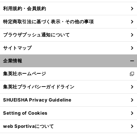
利用規約・会員規約
特定商取引法に基づく表示・その他の事項
ブラウザプッシュ通知について
サイトマップ
企業情報
開
く/
集英社ホームページ
新
閉
し
じ
集英社プライバシーガイドライン
い
る
ウ
SHUEISHA Privacy Guideline
ィ
ン
Setting of Cookies
ド
ウ
web Sportivaについて
で
開