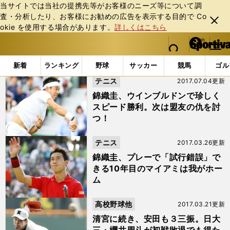
当サイトでは当社の提携先等がお客様のニーズ等について調
査・分析したり、お客様にお勧めの広告を表⽰する⽬的で Co
閉じ
okie を使⽤する場合があります。
詳しくはこちら
る
マイペ
web Sportiva (webスポルティーバ)
検索
メニュ
we
ー
「#初戦」の最新ニュース・ 情報
b
ジ
新着
ランキング
野球
サッカー
競馬
ゴル
ス
テニス
2017.07.04更新
ポ
ル
錦織圭、ウインブルドンで珍しく
テ
スピード勝利。次は盟友の仇を討
ィ
つ！
ー
バ
テニス
2017.03.26更新
錦織圭、プレーで「試行錯誤」で
きる10年目のマイアミは我がホー
ム
高校野球他
2017.03.21更新
清宮に続き、安田も３三振。日大