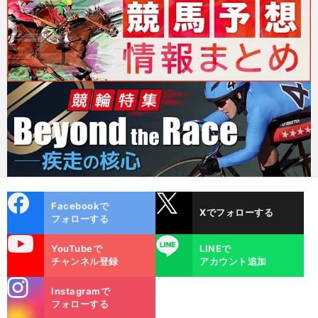
cebo
X
Facebookで
Xでフォローする
ok
フォローする
uTube
LINE
YouTubeで
LINEで
チャンネル登録
アカウント追加
stagra
Instagramで
m
フォローする