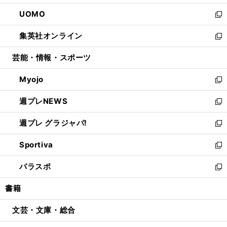
開
ウ
ン
ウ
し
UOMO
く
で
ド
ィ
い
新
開
ウ
ン
ウ
し
集英社オンライン
く
で
ド
ィ
い
新
開
ウ
ン
ウ
し
芸能・情報・スポーツ
く
で
ド
ィ
い
開
ウ
ン
ウ
Myojo
く
で
ド
ィ
新
開
ウ
ン
し
週プレNEWS
く
で
ド
い
新
開
ウ
ウ
し
週プレ グラジャパ!
く
で
ィ
い
新
開
ン
ウ
し
Sportiva
く
ド
ィ
い
新
ウ
ン
ウ
し
パラスポ
で
ド
ィ
い
新
開
ウ
ン
ウ
し
書籍
く
で
ド
ィ
い
開
ウ
ン
ウ
文芸・文庫・総合
く
で
ド
ィ
開
ウ
ン