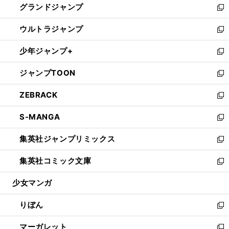
グランドジャンプ
で
ド
ィ
い
新
開
ウ
ン
ウ
し
ウルトラジャンプ
く
で
ド
ィ
い
新
開
ウ
ン
ウ
し
少年ジャンプ+
く
で
ド
ィ
い
新
開
ウ
ン
ウ
し
ジャンプTOON
く
で
ド
ィ
い
新
開
ウ
ン
ウ
し
ZEBRACK
く
で
ド
ィ
い
新
開
ウ
ン
ウ
し
S-MANGA
く
で
ド
ィ
い
新
開
ウ
ン
ウ
し
集英社ジャンプリミックス
く
で
ド
ィ
い
新
開
ウ
ン
ウ
し
集英社コミック文庫
く
で
ド
ィ
い
新
開
ウ
ン
ウ
し
少女マンガ
く
で
ド
ィ
い
開
ウ
ン
ウ
りぼん
く
で
ド
ィ
新
開
ウ
ン
し
マーガレット
く
で
ド
い