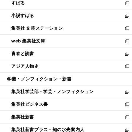
すばる
く
で
ド
新
開
ウ
し
小説すばる
く
で
い
新
開
ウ
し
集英社 文芸ステーション
く
ィ
い
新
ン
ウ
し
web 集英社文庫
ド
ィ
い
新
ウ
ン
ウ
し
青春と読書
で
ド
ィ
い
新
開
ウ
ン
ウ
し
アジア人物史
く
で
ド
ィ
い
新
開
ウ
ン
ウ
し
学芸・ノンフィクション・新書
く
で
ド
ィ
い
開
ウ
ン
ウ
集英社学芸部 - 学芸・ノンフィクション
く
で
ド
ィ
新
開
ウ
ン
し
集英社ビジネス書
く
で
ド
い
新
開
ウ
ウ
し
集英社新書
く
で
ィ
い
新
開
ン
ウ
し
集英社新書プラス - 知の水先案内人
く
ド
ィ
い
新