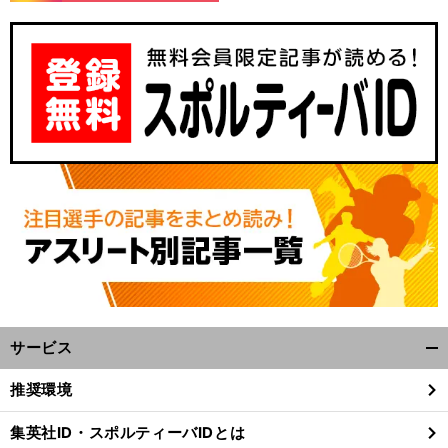
サービス
開
く/
推奨環境
閉
じ
集英社ID・スポルティーバIDとは
る