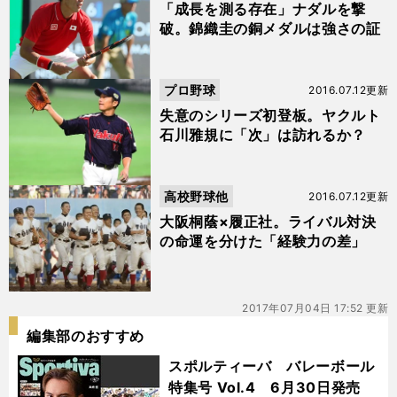
「成長を測る存在」ナダルを撃
破。錦織圭の銅メダルは強さの証
プロ野球
2016.07.12更新
失意のシリーズ初登板。ヤクルト
石川雅規に「次」は訪れるか？
高校野球他
2016.07.12更新
大阪桐蔭×履正社。ライバル対決
の命運を分けた「経験力の差」
2017年07月04日 17:52 更新
編集部のおすすめ
スポルティーバ バレーボール
特集号 Vol.4 6月30日発売