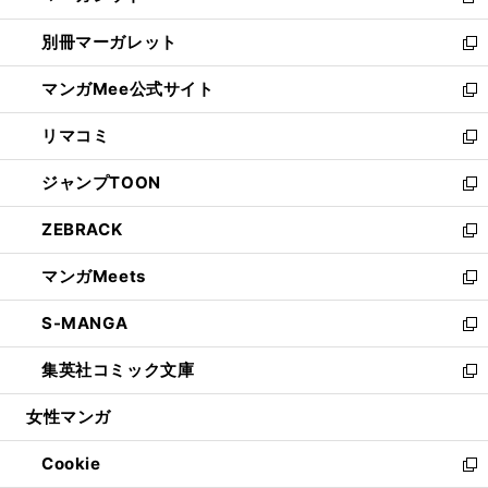
新
開
ウ
ウ
し
別冊マーガレット
く
で
ィ
い
新
開
ン
ウ
し
マンガMee公式サイト
く
ド
ィ
い
新
ウ
ン
ウ
し
リマコミ
で
ド
ィ
い
新
開
ウ
ン
ウ
し
ジャンプTOON
く
で
ド
ィ
い
新
開
ウ
ン
ウ
し
ZEBRACK
く
で
ド
ィ
い
新
開
ウ
ン
ウ
し
マンガMeets
く
で
ド
ィ
い
新
開
ウ
ン
ウ
し
S-MANGA
く
で
ド
ィ
い
新
開
ウ
ン
ウ
し
集英社コミック文庫
く
で
ド
ィ
い
新
開
ウ
ン
ウ
し
女性マンガ
く
で
ド
ィ
い
開
ウ
ン
ウ
Cookie
く
で
ド
ィ
新
開