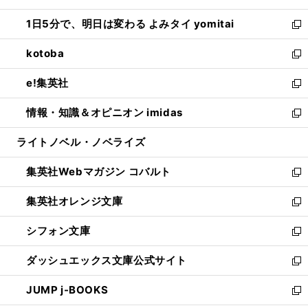
ウ
ン
ウ
し
1日5分で、明日は変わる よみタイ yomitai
で
ド
ィ
い
新
開
ウ
ン
ウ
し
kotoba
く
で
ド
ィ
い
新
開
ウ
ン
ウ
し
e!集英社
く
で
ド
ィ
い
新
開
ウ
ン
ウ
し
情報・知識＆オピニオン imidas
く
で
ド
ィ
い
新
開
ウ
ン
ウ
し
ライトノベル・ノベライズ
く
で
ド
ィ
い
開
ウ
ン
ウ
集英社Webマガジン コバルト
く
で
ド
ィ
新
開
ウ
ン
し
集英社オレンジ文庫
く
で
ド
い
新
開
ウ
ウ
し
シフォン文庫
く
で
ィ
い
新
開
ン
ウ
し
ダッシュエックス文庫公式サイト
く
ド
ィ
い
新
ウ
ン
ウ
し
JUMP j-BOOKS
で
ド
ィ
い
新
開
ウ
ン
ウ
し