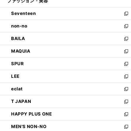
ファッション・美容
く
で
ド
ィ
開
ウ
ン
Seventeen
く
で
ド
新
開
ウ
し
non-no
く
で
い
新
開
ウ
し
BAILA
く
ィ
い
新
ン
ウ
し
MAQUIA
ド
ィ
い
新
ウ
ン
ウ
し
SPUR
で
ド
ィ
い
新
開
ウ
ン
ウ
し
LEE
く
で
ド
ィ
い
新
開
ウ
ン
ウ
し
eclat
く
で
ド
ィ
い
新
開
ウ
ン
ウ
し
T JAPAN
く
で
ド
ィ
い
新
開
ウ
ン
ウ
し
HAPPY PLUS ONE
く
で
ド
ィ
い
新
開
ウ
ン
ウ
し
MEN'S NON-NO
く
で
ド
ィ
い
新