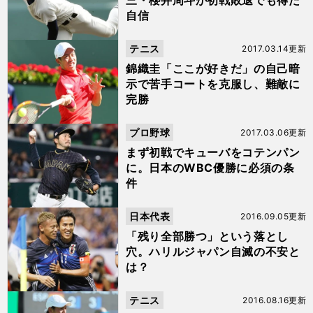
三・櫻井周斗が初戦敗退でも得た
自信
テニス
2017.03.14更新
錦織圭「ここが好きだ」の自己暗
示で苦手コートを克服し、難敵に
完勝
プロ野球
2017.03.06更新
まず初戦でキューバをコテンパン
に。日本のWBC優勝に必須の条
件
日本代表
2016.09.05更新
「残り全部勝つ」という落とし
穴。ハリルジャパン自滅の不安と
は？
テニス
2016.08.16更新