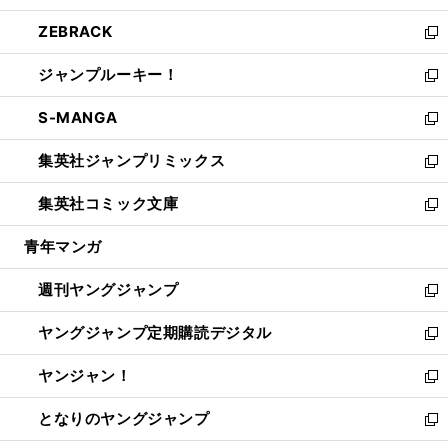
開
ウ
ン
ウ
し
ZEBRACK
く
で
ド
ィ
い
新
開
ウ
ン
ウ
し
ジャンプルーキー！
く
で
ド
ィ
い
新
開
ウ
ン
ウ
し
S-MANGA
く
で
ド
ィ
い
新
開
ウ
ン
ウ
し
集英社ジャンプリミックス
く
で
ド
ィ
い
新
開
ウ
ン
ウ
し
集英社コミック文庫
く
で
ド
ィ
い
新
開
ウ
ン
ウ
し
青年マンガ
く
で
ド
ィ
い
開
ウ
ン
ウ
週刊ヤングジャンプ
く
で
ド
ィ
新
開
ウ
ン
し
ヤングジャンプ定期購読デジタル
く
で
ド
い
新
開
ウ
ウ
し
ヤンジャン！
く
で
ィ
い
新
開
ン
ウ
し
となりのヤングジャンプ
く
ド
ィ
い
新
ウ
ン
ウ
し