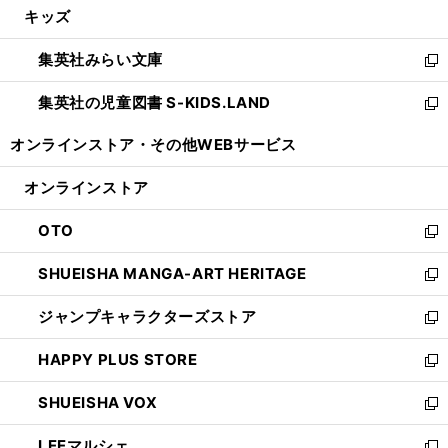
キッズ
く
で
ド
ィ
い
開
ウ
ン
ウ
集英社みらい文庫
く
で
ド
ィ
新
開
ウ
ン
し
集英社の児童図書 S-KIDS.LAND
く
で
ド
い
新
開
ウ
ウ
し
オンラインストア・
その他WEBサービス
く
で
ィ
い
開
ン
ウ
オンラインストア
く
ド
ィ
ウ
ン
OTO
で
ド
新
開
ウ
し
SHUEISHA MANGA-ART HERITAGE
く
で
い
新
開
ウ
し
ジャンプキャラクターズストア
く
ィ
い
新
ン
ウ
し
HAPPY PLUS STORE
ド
ィ
い
新
ウ
ン
ウ
し
SHUEISHA VOX
で
ド
ィ
い
新
開
ウ
ン
ウ
し
LEEマルシェ
く
で
ド