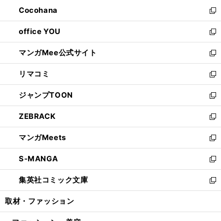
ウ
ン
し
Cocohana
く
で
ド
い
新
開
ウ
ウ
し
office YOU
く
で
ィ
い
新
開
ン
ウ
し
マンガMee公式サイト
く
ド
ィ
い
新
ウ
ン
ウ
し
リマコミ
で
ド
ィ
い
新
開
ウ
ン
ウ
し
ジャンプTOON
く
で
ド
ィ
い
新
開
ウ
ン
ウ
し
ZEBRACK
く
で
ド
ィ
い
新
開
ウ
ン
ウ
し
マンガMeets
く
で
ド
ィ
い
新
開
ウ
ン
ウ
し
S-MANGA
く
で
ド
ィ
い
新
開
ウ
ン
ウ
し
集英社コミック文庫
く
で
ド
ィ
い
新
開
ウ
ン
ウ
し
取材・ファッション
く
で
ド
ィ
い
開
ウ
ン
ウ