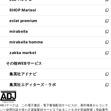
ィ
い
新
開
ウ
ン
ウ
し
SHOP Marisol
く
で
ド
ィ
い
新
開
ウ
ン
ウ
し
eclat premium
く
で
ド
ィ
い
新
開
ウ
ン
ウ
し
mirabella
く
で
ド
ィ
い
新
開
ウ
ン
ウ
し
mirabella homme
く
で
ド
ィ
い
新
開
ウ
ン
ウ
し
zakka market
く
で
ド
ィ
い
新
開
ウ
ン
ウ
し
その他WEBサービス
く
で
ド
ィ
い
開
ウ
ン
ウ
集英社アドナビ
く
で
ド
ィ
新
開
ウ
ン
し
集英社エディターズ・ラボ
く
で
ド
い
新
開
ウ
ウ
し
く
で
ィ
い
開
ン
ウ
ABJマークは、この電子書店・電子書籍配信サービスが、著作権者からコンテ
く
ド
ィ
ンツ使用許諾を得た正規版配信サービスであることを示す登録商標（登録番号