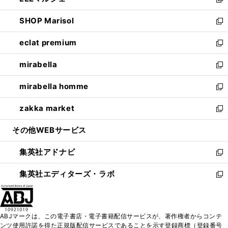
ィ
い
新
開
ウ
ン
ウ
し
SHOP Marisol
く
で
ド
ィ
い
新
開
ウ
ン
ウ
し
eclat premium
く
で
ド
ィ
い
新
開
ウ
ン
ウ
し
mirabella
く
で
ド
ィ
い
新
開
ウ
ン
ウ
し
mirabella homme
く
で
ド
ィ
い
新
開
ウ
ン
ウ
し
zakka market
く
で
ド
ィ
い
新
開
ウ
ン
ウ
し
その他WEBサービス
く
で
ド
ィ
い
開
ウ
ン
ウ
集英社アドナビ
く
で
ド
ィ
新
開
ウ
ン
し
集英社エディターズ・ラボ
く
で
ド
い
新
開
ウ
ウ
し
く
で
ィ
い
開
ン
ウ
ABJマークは、この電子書店・電子書籍配信サービスが、著作権者からコンテ
く
ド
ィ
ンツ使用許諾を得た正規版配信サービスであることを示す登録商標（登録番号