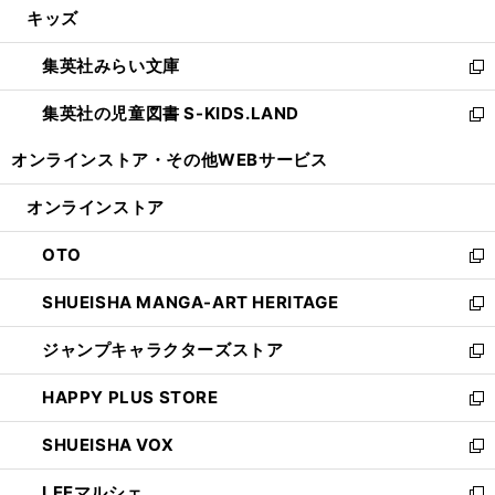
キッズ
く
で
ド
ィ
い
開
ウ
ン
ウ
集英社みらい文庫
く
で
ド
ィ
新
開
ウ
ン
し
集英社の児童図書 S-KIDS.LAND
く
で
ド
い
新
開
ウ
ウ
し
オンラインストア・
その他WEBサービス
く
で
ィ
い
開
ン
ウ
オンラインストア
く
ド
ィ
ウ
ン
OTO
で
ド
新
開
ウ
し
SHUEISHA MANGA-ART HERITAGE
く
で
い
新
開
ウ
し
ジャンプキャラクターズストア
く
ィ
い
新
ン
ウ
し
HAPPY PLUS STORE
ド
ィ
い
新
ウ
ン
ウ
し
SHUEISHA VOX
で
ド
ィ
い
新
開
ウ
ン
ウ
し
LEEマルシェ
く
で
ド