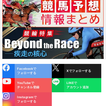
cebo
X
Facebookで
Xでフォローする
ok
フォローする
uTube
LINE
YouTubeで
LINEで
チャンネル登録
アカウント追加
stagra
Instagramで
m
フォローする