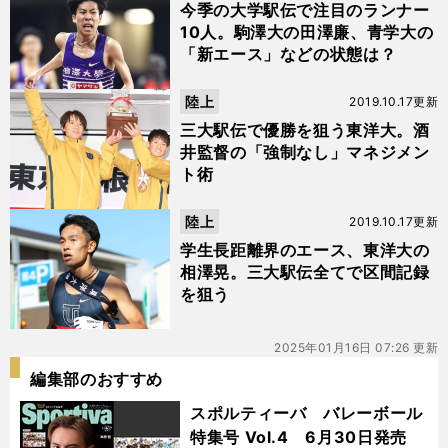
今季の大学駅伝で注目のランナー
10人。駒澤大の田澤廉、青学大の
「新エース」などの状態は？
陸上
2019.10.17更新
三大駅伝で優勝を狙う東洋大。酒
井監督の「強制なし」マネジメン
ト術
陸上
2019.10.17更新
学生長距離界のエース、東洋大の
相澤晃。三大駅伝全てで区間記録
を狙う
2025年01月16日 07:26 更新
編集部のおすすめ
スポルティーバ バレーボール
特集号 Vol.4 6月30日発売