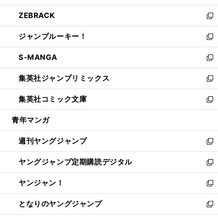
開
ウ
ン
ウ
し
ZEBRACK
く
で
ド
ィ
い
新
開
ウ
ン
ウ
し
ジャンプルーキー！
く
で
ド
ィ
い
新
開
ウ
ン
ウ
し
S-MANGA
く
で
ド
ィ
い
新
開
ウ
ン
ウ
し
集英社ジャンプリミックス
く
で
ド
ィ
い
新
開
ウ
ン
ウ
し
集英社コミック文庫
く
で
ド
ィ
い
新
開
ウ
ン
ウ
し
青年マンガ
く
で
ド
ィ
い
開
ウ
ン
ウ
週刊ヤングジャンプ
く
で
ド
ィ
新
開
ウ
ン
し
ヤングジャンプ定期購読デジタル
く
で
ド
い
新
開
ウ
ウ
し
ヤンジャン！
く
で
ィ
い
新
開
ン
ウ
し
となりのヤングジャンプ
く
ド
ィ
い
新
ウ
ン
ウ
し