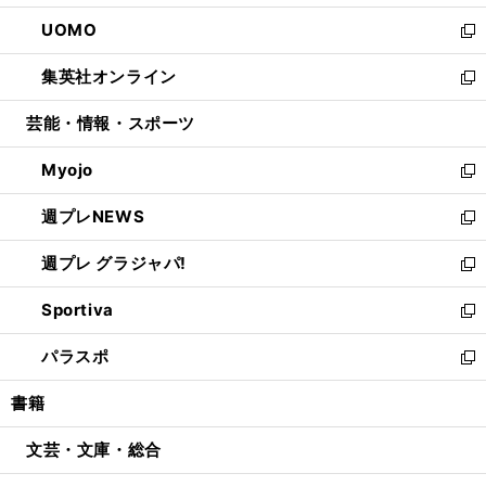
開
ウ
ン
ウ
し
UOMO
く
で
ド
ィ
い
新
開
ウ
ン
ウ
し
集英社オンライン
く
で
ド
ィ
い
新
開
ウ
ン
ウ
し
芸能・情報・スポーツ
く
で
ド
ィ
い
開
ウ
ン
ウ
Myojo
く
で
ド
ィ
新
開
ウ
ン
し
週プレNEWS
く
で
ド
い
新
開
ウ
ウ
し
週プレ グラジャパ!
く
で
ィ
い
新
開
ン
ウ
し
Sportiva
く
ド
ィ
い
新
ウ
ン
ウ
し
パラスポ
で
ド
ィ
い
新
開
ウ
ン
ウ
し
書籍
く
で
ド
ィ
い
開
ウ
ン
ウ
文芸・文庫・総合
く
で
ド
ィ
開
ウ
ン