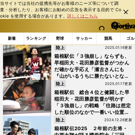
当サイトでは当社の提携先等がお客様のニーズ等について調
査・分析したり、お客様にお勧めの広告を表⽰する⽬的で Co
閉じ
okie を使⽤する場合があります。
詳しくはこちら
る
マイペ
web Sportiva (webスポルティーバ)
検索
メニュ
we
ー
「#出雲」の最新ニュース・ 情報
b
ジ
新着
ランキング
野球
サッカー
競馬
ゴル
ス
陸上
2025.01.16更新
ポ
ル
箱根駅伝「３強崩し」ならずも、
テ
早稲田大・花田勝彦監督がつかん
ィ
だ確かな手応え「瀬古さんにも
ー
『山がいるうちに勝たないとな』
バ
と言われました（笑）」
陸上
2025.01.17更新
箱根駅伝 総合４位と健闘した早
稲田大・花田勝彦監督が明かす
「３強崩し」の戦略 「往路は想定
した順位のなかで一番いい位置で
終えられた」
陸上
2024.12.26更新
箱根駅伝2025 ２年前の主将・