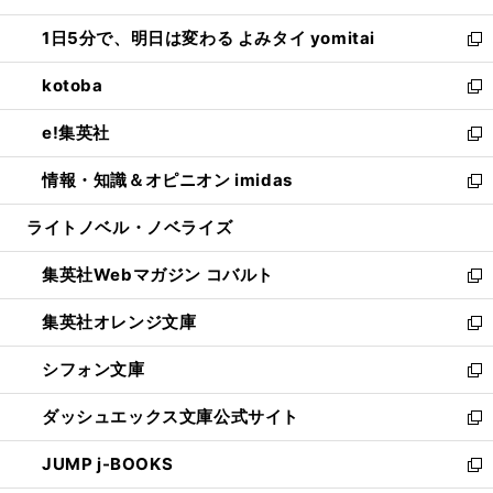
ウ
ン
ウ
し
1日5分で、明日は変わる よみタイ yomitai
で
ド
ィ
い
新
開
ウ
ン
ウ
し
kotoba
く
で
ド
ィ
い
新
開
ウ
ン
ウ
し
e!集英社
く
で
ド
ィ
い
新
開
ウ
ン
ウ
し
情報・知識＆オピニオン imidas
く
で
ド
ィ
い
新
開
ウ
ン
ウ
し
ライトノベル・ノベライズ
く
で
ド
ィ
い
開
ウ
ン
ウ
集英社Webマガジン コバルト
く
で
ド
ィ
新
開
ウ
ン
し
集英社オレンジ文庫
く
で
ド
い
新
開
ウ
ウ
し
シフォン文庫
く
で
ィ
い
新
開
ン
ウ
し
ダッシュエックス文庫公式サイト
く
ド
ィ
い
新
ウ
ン
ウ
し
JUMP j-BOOKS
で
ド
ィ
い
新
開
ウ
ン
ウ
し