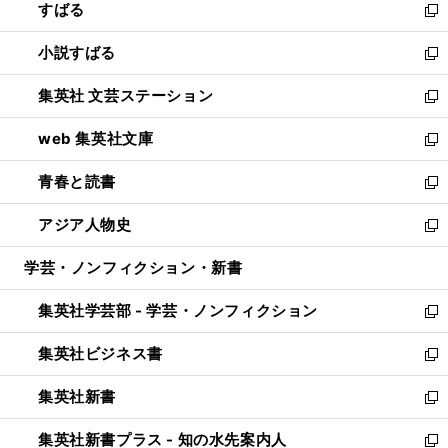
すばる
く
で
ド
新
開
ウ
し
小説すばる
く
で
い
新
開
ウ
し
集英社 文芸ステーション
く
ィ
い
新
ン
ウ
し
web 集英社文庫
ド
ィ
い
新
ウ
ン
ウ
し
青春と読書
で
ド
ィ
い
新
開
ウ
ン
ウ
し
アジア人物史
く
で
ド
ィ
い
新
開
ウ
ン
ウ
し
学芸・ノンフィクション・新書
く
で
ド
ィ
い
開
ウ
ン
ウ
集英社学芸部 - 学芸・ノンフィクション
く
で
ド
ィ
新
開
ウ
ン
し
集英社ビジネス書
く
で
ド
い
新
開
ウ
ウ
し
集英社新書
く
で
ィ
い
新
開
ン
ウ
し
集英社新書プラス - 知の水先案内人
く
ド
ィ
い
新