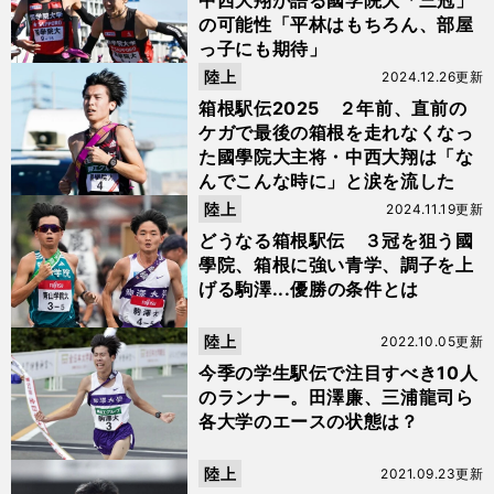
中西大翔が語る國学院大「三冠」
の可能性「平林はもちろん、部屋
っ子にも期待」
陸上
2024.12.26更新
箱根駅伝2025 ２年前、直前の
ケガで最後の箱根を走れなくなっ
た國學院大主将・中西大翔は「な
んでこんな時に」と涙を流した
陸上
2024.11.19更新
どうなる箱根駅伝 ３冠を狙う國
學院、箱根に強い青学、調子を上
げる駒澤...優勝の条件とは
陸上
2022.10.05更新
今季の学生駅伝で注目すべき10人
のランナー。田澤廉、三浦龍司ら
各大学のエースの状態は？
陸上
2021.09.23更新