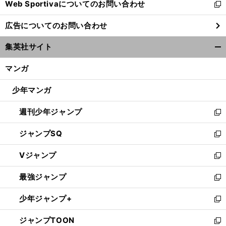
Web Sportivaについてのお問い合わせ
く
新
し
広告についてのお問い合わせ
い
ウ
集英社サイト
ィ
開
ン
く/
マンガ
ド
閉
ウ
じ
少年マンガ
で
る
開
週刊少年ジャンプ
く
新
し
ジャンプSQ
い
新
ウ
し
Vジャンプ
ィ
い
新
ン
ウ
し
最強ジャンプ
ド
ィ
い
新
ウ
ン
ウ
し
少年ジャンプ+
で
ド
ィ
い
新
開
ウ
ン
ウ
し
ジャンプTOON
く
で
ド
ィ
い
新