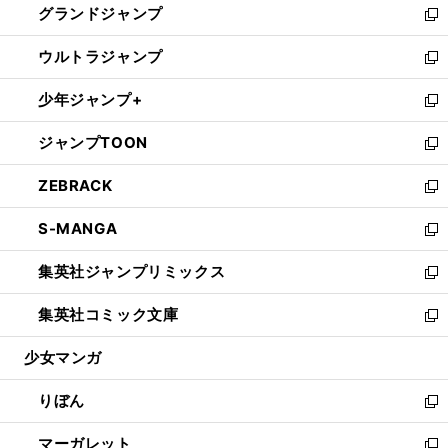
グランドジャンプ
で
ド
ィ
い
新
開
ウ
ン
ウ
し
ウルトラジャンプ
く
で
ド
ィ
い
新
開
ウ
ン
ウ
し
少年ジャンプ+
く
で
ド
ィ
い
新
開
ウ
ン
ウ
し
ジャンプTOON
く
で
ド
ィ
い
新
開
ウ
ン
ウ
し
ZEBRACK
く
で
ド
ィ
い
新
開
ウ
ン
ウ
し
S-MANGA
く
で
ド
ィ
い
新
開
ウ
ン
ウ
し
集英社ジャンプリミックス
く
で
ド
ィ
い
新
開
ウ
ン
ウ
し
集英社コミック文庫
く
で
ド
ィ
い
新
開
ウ
ン
ウ
し
少女マンガ
く
で
ド
ィ
い
開
ウ
ン
ウ
りぼん
く
で
ド
ィ
新
開
ウ
ン
し
マーガレット
く
で
ド
い