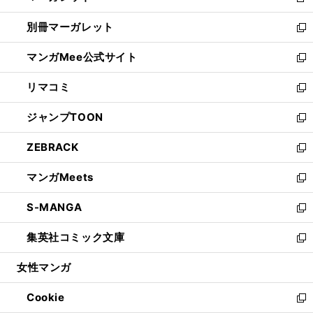
新
開
ウ
ウ
し
別冊マーガレット
く
で
ィ
い
新
開
ン
ウ
し
マンガMee公式サイト
く
ド
ィ
い
新
ウ
ン
ウ
し
リマコミ
で
ド
ィ
い
新
開
ウ
ン
ウ
し
ジャンプTOON
く
で
ド
ィ
い
新
開
ウ
ン
ウ
し
ZEBRACK
く
で
ド
ィ
い
新
開
ウ
ン
ウ
し
マンガMeets
く
で
ド
ィ
い
新
開
ウ
ン
ウ
し
S-MANGA
く
で
ド
ィ
い
新
開
ウ
ン
ウ
し
集英社コミック文庫
く
で
ド
ィ
い
新
開
ウ
ン
ウ
し
女性マンガ
く
で
ド
ィ
い
開
ウ
ン
ウ
Cookie
く
で
ド
ィ
新
開