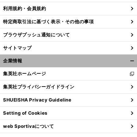
利用規約・会員規約
特定商取引法に基づく表示・その他の事項
ブラウザプッシュ通知について
サイトマップ
企業情報
開
く/
集英社ホームページ
新
閉
し
じ
集英社プライバシーガイドライン
い
る
ウ
SHUEISHA Privacy Guideline
ィ
ン
Setting of Cookies
ド
ウ
web Sportivaについて
で
開