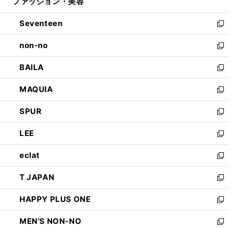
ファッション・美容
く
で
ド
ィ
開
ウ
ン
Seventeen
く
で
ド
新
開
ウ
し
non-no
く
で
い
新
開
ウ
し
BAILA
く
ィ
い
新
ン
ウ
し
MAQUIA
ド
ィ
い
新
ウ
ン
ウ
し
SPUR
で
ド
ィ
い
新
開
ウ
ン
ウ
し
LEE
く
で
ド
ィ
い
新
開
ウ
ン
ウ
し
eclat
く
で
ド
ィ
い
新
開
ウ
ン
ウ
し
T JAPAN
く
で
ド
ィ
い
新
開
ウ
ン
ウ
し
HAPPY PLUS ONE
く
で
ド
ィ
い
新
開
ウ
ン
ウ
し
MEN'S NON-NO
く
で
ド
ィ
い
新