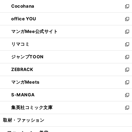
ウ
ン
し
Cocohana
く
で
ド
い
新
開
ウ
ウ
し
office YOU
く
で
ィ
い
新
開
ン
ウ
し
マンガMee公式サイト
く
ド
ィ
い
新
ウ
ン
ウ
し
リマコミ
で
ド
ィ
い
新
開
ウ
ン
ウ
し
ジャンプTOON
く
で
ド
ィ
い
新
開
ウ
ン
ウ
し
ZEBRACK
く
で
ド
ィ
い
新
開
ウ
ン
ウ
し
マンガMeets
く
で
ド
ィ
い
新
開
ウ
ン
ウ
し
S-MANGA
く
で
ド
ィ
い
新
開
ウ
ン
ウ
し
集英社コミック文庫
く
で
ド
ィ
い
新
開
ウ
ン
ウ
し
取材・ファッション
く
で
ド
ィ
い
開
ウ
ン
ウ