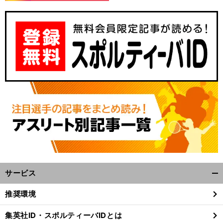
サービス
開
く/
推奨環境
閉
じ
集英社ID・スポルティーバIDとは
る