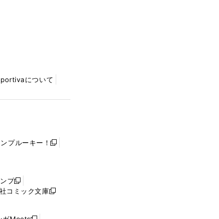
Sportivaについて
ャンプルーキー！
新
し
い
ウ
ャンプ
新
ィ
社コミック文庫
し
新
ン
い
し
ド
ウ
い
ウ
ガMeets