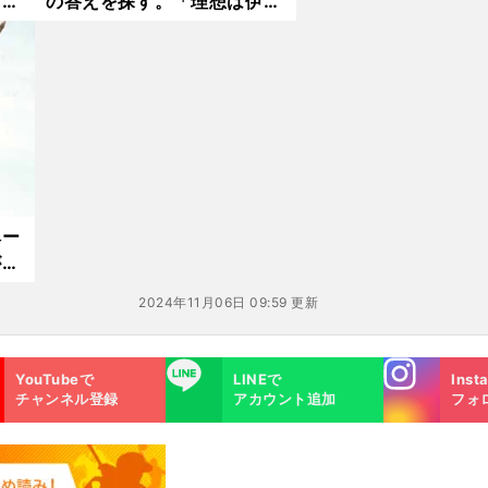
。
の答えを探す。「理想は伊藤
人
みどりさん」
人前
いこ
ベー
が銀
2024年11月06日 09:59 更新
Instagra
LINE
YouTubeで
LINEで
Inst
m
チャンネル登録
アカウント追加
フォ