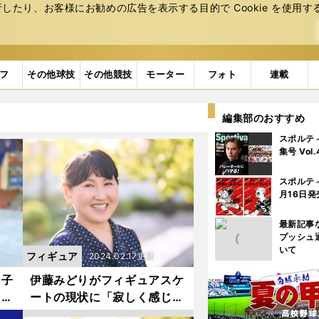
たり、お客様にお勧めの広告を表⽰する⽬的で Cookie を使⽤す
フ
その他球技
その他競技
モーター
フォト
連載
編集部のおすすめ
スポルテ
集号 Vol
スポルテ
月16日発
最新記事
プッシュ
いて
フィギュア
2024.02.17更新
男子
伊藤みどりがフィギュアスケ
てほ
ートの現状に「寂しく感じ
禁
る」理由とは？ 女子世界初