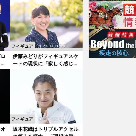
のトリプルアクセルジャンパ
ーが語るスケーター人生【2
023年人気記事】
フィギュア
2023.04.11更新
ゼロ
伊藤みどりがフィギュアスケ
して
ートの現状に「寂しく感じ
ケー
る」理由とは？ 女子世界初
のトリプルアクセルジャンパ
ーが語るスケーター人生
フィギュア
2019.07.20更新
イオ
坂本花織はトリプルアクセル