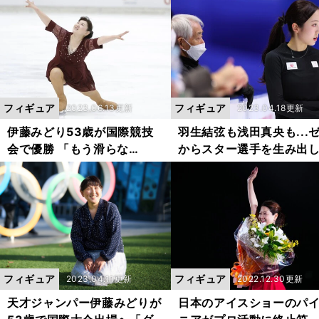
ズンの楽しみを語る
についての見解も示す
フィギュア
フィギュア
2023.06.13更新
2023.04.18更新
伊藤みどり53歳が国際競技
羽生結弦も浅田真央も...
会で優勝 「もう滑らな
からスター選手を生み出
い」...跳べない葛藤を経て、
きた、日本フィギュアス
アクセルジャンプなしで表現
ト界、名伯楽たちの系譜
した「私の人生」
フィギュア
フィギュア
2023.04.11更新
2022.12.30更新
天才ジャンパー伊藤みどりが
日本のアイスショーのパ