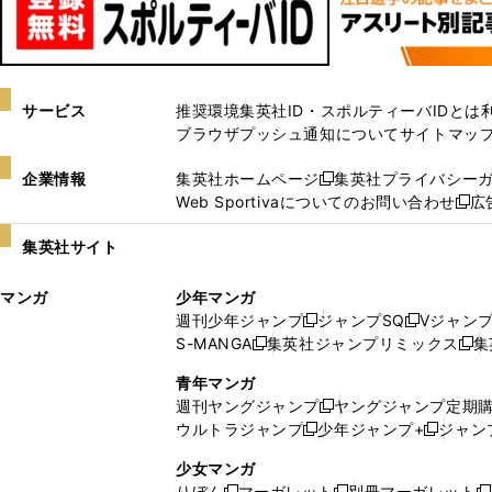
サービス
推奨環境
集英社ID・スポルティーバIDとは
ブラウザプッシュ通知について
サイトマッ
企業情報
集英社ホームページ
集英社プライバシー
新
Web Sportivaについてのお問い合わせ
広
し
新
い
し
集英社サイト
ウ
い
ィ
ウ
マンガ
少年マンガ
ン
ィ
週刊少年ジャンプ
ジャンプSQ
Vジャン
ド
ン
新
新
S-MANGA
集英社ジャンプリミックス
集
ウ
ド
新
し
し
新
で
ウ
し
い
い
し
青年マンガ
開
で
い
ウ
ウ
い
週刊ヤングジャンプ
ヤングジャンプ定期
新
く
開
ウ
ィ
ィ
ウ
ウルトラジャンプ
少年ジャンプ+
ジャン
新
し
新
く
ィ
ン
ン
ィ
し
い
し
ン
ド
ド
ン
少女マンガ
い
ウ
い
ド
ウ
ウ
ド
りぼん
マーガレット
別冊マーガレット