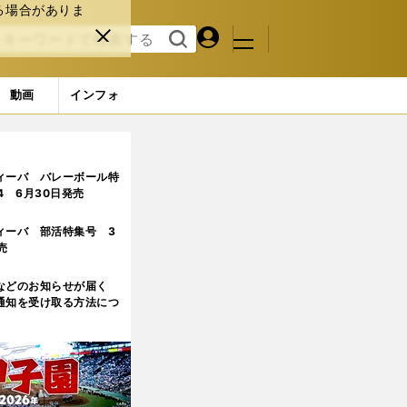
る場合がありま
マイペ
閉じ
検索
メニュ
ー
る
す
ジ
る
動画
インフォ
ィーバ バレーボール特
.4 6月30日発売
ィーバ 部活特集号 3
売
などのお知らせが届く
通知を受け取る方法につ