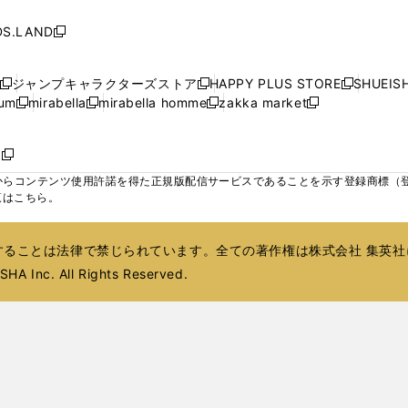
し
し
し
ィ
ィ
ン
ィ
ン
ィ
で
で
で
で
い
い
い
ン
ン
ド
ン
ド
ン
S.LAND
開
開
開
開
新
ウ
ウ
ウ
ド
ド
ウ
ド
ウ
ド
く
く
く
く
し
ィ
ィ
ィ
ウ
ウ
で
ウ
で
ウ
い
ン
ン
ン
ジャンプキャラクターズストア
HAPPY PLUS STORE
SHUEIS
で
で
開
で
開
で
新
新
新
ウ
ド
ド
ド
ium
mirabella
mirabella homme
zakka market
開
開
く
開
く
開
し
新
新
新
し
新
し
ィ
ウ
ウ
ウ
く
く
く
く
い
し
し
い
し
し
い
ン
で
で
で
ウ
い
い
ウ
い
い
ウ
ド
ボ
開
開
開
新
ィ
ウ
ウ
ィ
ウ
ウ
ィ
ウ
く
く
く
し
らコンテンツ使用許諾を得た正規版配信サービスであることを示す登録商標（登録番
ン
ィ
ィ
ン
ィ
ィ
ン
で
い
覧はこちら。
ド
ン
ン
ド
ン
ン
ド
開
ウ
ウ
ド
ド
ウ
ド
ド
ウ
く
ィ
で
ウ
ウ
で
ウ
ウ
で
ることは法律で禁じられています。全ての著作権は株式会社 集英社
ン
開
で
で
開
で
で
開
ド
HA Inc. All Rights Reserved.
く
開
開
く
開
開
く
ウ
く
く
く
く
で
開
く