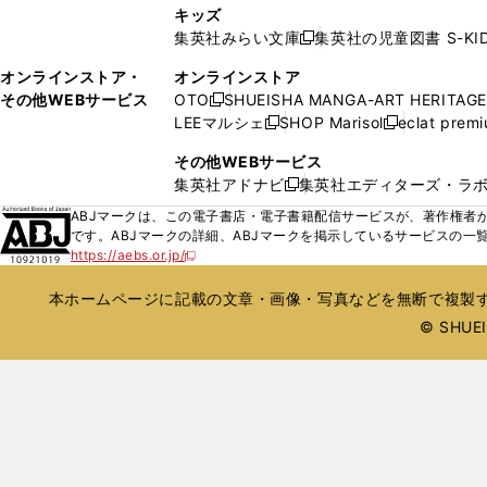
し
ン
キッズ
で
で
い
ド
集英社みらい文庫
集英社の児童図書 S-KID
開
開
新
ウ
ウ
く
く
し
ィ
オンラインストア・
オンラインストア
で
い
ン
その他WEBサービス
OTO
SHUEISHA MANGA-ART HERITAGE
開
新
ウ
ド
LEEマルシェ
SHOP Marisol
eclat prem
く
し
新
新
ィ
ウ
い
し
し
ン
その他WEBサービス
で
ウ
い
い
ド
集英社アドナビ
集英社エディターズ・ラ
開
新
ィ
ウ
ウ
ウ
く
し
ABJマークは、この電子書店・電子書籍配信サービスが、著作権者か
ン
ィ
ィ
で
い
です。ABJマークの詳細、ABJマークを掲示しているサービスの一
ド
ン
ン
開
https://aebs.or.jp/
ウ
新
ウ
ド
ド
く
し
ィ
で
ウ
ウ
い
本ホームページに記載の文章・画像・写真などを無断で複製す
ン
開
で
で
ウ
ド
© SHUEIS
ィ
く
開
開
ン
ウ
く
く
ド
で
ウ
開
で
開
く
く