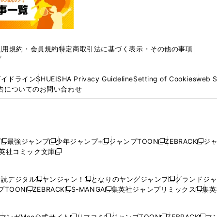
利用規約・会員規約
特定商取引法に基づく表示・その他の事項
プ
ガイドライン
SHUEISHA Privacy Guideline
Setting of Cookies
web 
告についてのお問い合わせ
プ
最強ジャンプ
少年ジャンプ+
ジャンプTOON
ZEBRACK
ジ
新
新
新
新
新
英社コミック文庫
し
新
し
し
し
し
い
い
し
い
い
い
ウ
ウ
い
ウ
ウ
ウ
購読デジタル
ヤンジャン！
となりのヤングジャンプ
グランドジ
新
新
新
ィ
ィ
ウ
ィ
ィ
ィ
プTOON
ZEBRACK
S-MANGA
集英社ジャンプリミックス
集英
新
し
新
し
新
し
新
ン
ン
ィ
ン
ン
ン
し
い
し
い
し
い
し
ド
ド
ン
ド
ド
ド
い
ウ
い
ウ
い
ウ
い
ウ
ウ
ド
ウ
ウ
ウ
マンガMee公式サイト
リマコミ
ジャンプTOON
ZEBRACK
マン