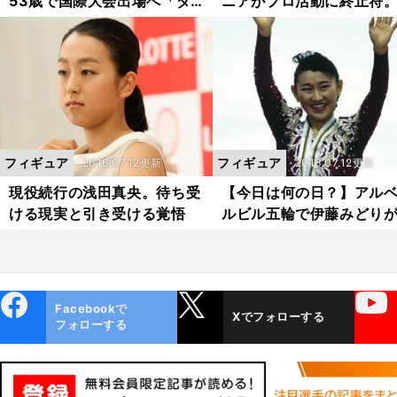
53歳で国際大会出場へ「ダ
ニアがプロ活動に終止符
ブルアクセルが跳べなくても
「50歳になろうかという
氷の上なら人生を語れる」
間がコスチュームを着て
で演技をするのはたやす
とではない」
フィギュア
フィギュア
2016.07.12更新
2016.07.12更新
現役続行の浅田真央。待ち受
【今日は何の日？】アル
ける現実と引き受ける覚悟
ルビル五輪で伊藤みどり
メダル
ebo
X
YouTube
Facebookで
Xでフォローする
ok
フォローする