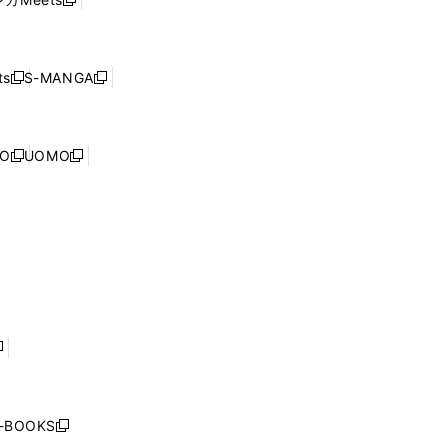
新
ィ
ウ
で
し
ン
ィ
開
い
ド
ン
く
ウ
ウ
ド
s
S-MANGA
新
新
ィ
で
ウ
し
し
ン
開
で
い
い
ド
く
開
ウ
ウ
ウ
NO
UOMO
く
新
新
ィ
ィ
で
し
し
ン
ン
開
い
い
ド
ド
く
ウ
ウ
ウ
ウ
ィ
ィ
で
で
ン
ン
開
開
ド
ド
く
く
ウ
ウ
で
で
開
開
く
く
し
い
ウ
j-BOOKS
新
ィ