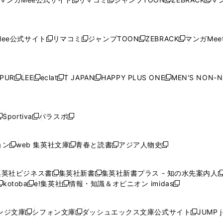
新
新
新
新
ウ
ィ
ウ
ィ
ウ
ィ
ウ
で
で
ウ
で
で
で
し
し
し
し
し
ィ
ン
ィ
ン
ィ
ン
ィ
開
開
で
開
開
開
い
い
い
い
い
ン
ド
ン
ド
ン
ド
ン
く
く
開
く
く
く
ウ
ウ
ウ
ウ
ウ
ド
ウ
ド
ウ
ド
ウ
ド
ee公式サイト
リマコミ
ジャンプTOON
ZEBRACK
マンガMeet
く
新
新
新
新
ィ
ィ
ィ
ィ
ィ
ウ
で
ウ
で
ウ
で
ウ
し
し
し
し
ン
ン
ン
ン
ン
で
開
で
開
で
開
で
い
い
い
い
ド
ド
ド
ド
ド
開
く
開
く
開
く
開
ウ
ウ
ウ
ウ
ウ
ウ
ウ
ウ
ウ
PUR
LEE
eclat
T JAPAN
HAPPY PLUS ONE
MEN'S NON-
く
く
く
く
新
新
新
新
新
ィ
ィ
ィ
ィ
で
で
で
で
で
し
し
し
し
し
ン
ン
ン
ン
開
開
開
開
開
い
い
い
い
い
ド
ド
ド
ド
く
く
く
く
く
ウ
ウ
ウ
ウ
ウ
ウ
ウ
ウ
ウ
Sportiva
パラスポ
新
新
ィ
ィ
ィ
ィ
ィ
で
で
で
で
し
し
し
ン
ン
ン
ン
ン
開
開
開
開
い
い
い
ド
ド
ド
ド
ド
ョン
web 集英社文庫
青春と読書
アジア人物史
く
く
く
く
新
新
新
新
ウ
ウ
ウ
ウ
ウ
ウ
ウ
ウ
し
し
し
し
ィ
ィ
ィ
で
で
で
で
で
い
い
い
い
ン
ン
ン
集英社ビジネス書
集英社新書
集英社新書プラス - 知の水先案内人
開
開
開
開
開
新
新
新
ウ
ウ
ウ
ウ
ド
ド
ド
kotoba
e!集英社
情報・知識＆オピニオン imidas
く
く
く
く
く
新
し
新
し
新
ィ
ィ
ィ
ィ
ウ
ウ
ウ
し
し
い
し
い
し
ン
ン
ン
ン
で
で
で
い
い
ウ
い
ウ
い
ド
ド
ド
ド
ンジ文庫
シフォン文庫
ダッシュエックス文庫公式サイト
JUMP 
開
開
開
新
新
新
ウ
ウ
ィ
ウ
ィ
ウ
ウ
ウ
ウ
ウ
く
く
く