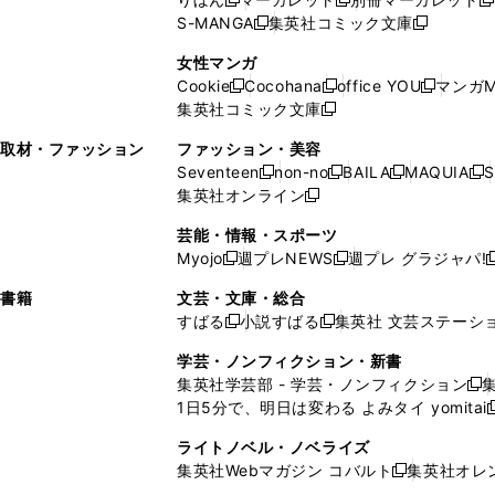
新
新
新
ウ
ィ
ウ
ウ
で
で
ウ
S-MANGA
集英社コミック文庫
し
新
し
新
ィ
ン
ィ
で
開
開
で
い
し
い
し
ン
ド
ン
女性マンガ
開
く
く
開
ウ
い
ウ
い
ド
ウ
ド
Cookie
Cocohana
office YOU
マンガM
く
く
新
新
新
ィ
ウ
ィ
ウ
ウ
で
ウ
集英社コミック文庫
し
新
し
し
ン
ィ
ン
ィ
で
開
で
い
し
い
い
ド
ン
ド
ン
取材・ファッション
ファッション・美容
開
く
開
ウ
い
ウ
ウ
ウ
ド
ウ
ド
Seventeen
non-no
BAILA
MAQUIA
S
く
く
新
新
新
新
ィ
ウ
ィ
ィ
で
ウ
で
ウ
集英社オンライン
し
新
し
し
し
ン
ィ
ン
ン
開
で
開
で
い
し
い
い
い
ド
ン
ド
ド
芸能・情報・スポーツ
く
開
く
開
ウ
い
ウ
ウ
ウ
ウ
ド
ウ
ウ
Myojo
週プレNEWS
週プレ グラジャパ!
く
く
新
新
新
ィ
ウ
ィ
ィ
ィ
で
ウ
で
で
し
し
ン
ィ
ン
ン
ン
書籍
文芸・文庫・総合
開
で
開
開
い
い
ド
ン
ド
ド
ド
すばる
小説すばる
集英社 文芸ステーシ
く
開
く
く
新
新
ウ
ウ
ウ
ド
ウ
ウ
ウ
く
し
し
ィ
ィ
学芸・ノンフィクション・新書
で
ウ
で
で
で
い
い
ン
ン
集英社学芸部 - 学芸・ノンフィクション
開
で
開
開
開
新
ウ
ウ
ド
ド
1日5分で、明日は変わる よみタイ yomitai
く
開
く
く
く
し
新
ィ
ィ
ウ
ウ
く
い
ン
ン
ライトノベル・ノベライズ
で
で
ウ
ド
ド
集英社Webマガジン コバルト
集英社オレ
開
開
新
ィ
ウ
ウ
く
く