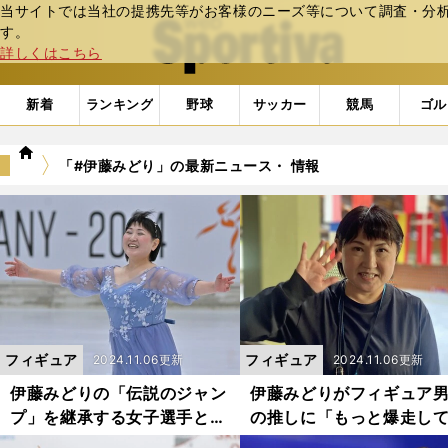
当サイトでは当社の提携先等がお客様のニーズ等について調査・分析し
web Sportiva (webスポルティーバ)
す。
詳しくはこちら
新着
ランキング
野球
サッカー
競馬
ゴル
we
「#伊藤みどり」の最新ニュース・ 情報
b
ス
ポ
ル
テ
ィ
ー
バ
フィギュア
フィギュア
2024.11.06更新
2024.11.06更新
伊藤みどりの「伝説のジャン
伊藤みどりがフィギュア
プ」を継承する女子選手と
の推しに「もっと爆走し
は？ 「元祖天才」が今シー
しい」 バックフリップ解