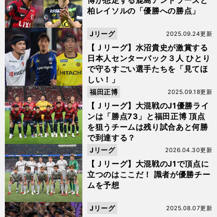
博が想定する鹿島アントラーズと
柏レイソルの「優勝への勝点」
Jリーグ
2025.09.24更新
【Ｊリーグ】水沼貴史が激賞する
日本人センターバック３人 ひとり
で守るすごい選手たちを「見てほ
しい！」
福田正博
2025.09.18更新
【Ｊリーグ】大混戦のJ1優勝ライ
ンは「勝点73」と福田正博 頂点
を狙うチームは残り試合あと何勝
で到達する？
Jリーグ
2026.04.30更新
【Ｊリーグ】大混戦のJ1で頂点に
立つのはここだ！ 識者が優勝チー
ムを予想
Jリーグ
2025.08.07更新