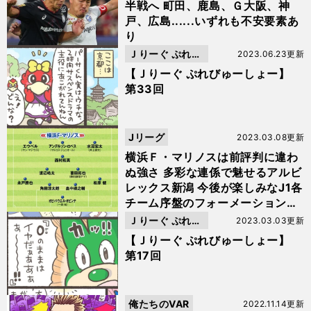
半戦へ 町田、鹿島、Ｇ大阪、神
戸、広島......いずれも不安要素あ
り
Ｊりーぐ ぷれび
2023.06.23更新
ゅーしょー
【Ｊりーぐ ぷれびゅーしょー】
第33回
Jリーグ
2023.03.08更新
横浜Ｆ・マリノスは前評判に違わ
ぬ強さ 多彩な連係で魅せるアルビ
レックス新潟 今後が楽しみなJ1各
チーム序盤のフォーメーションと
プレースタイル
Ｊりーぐ ぷれび
2023.03.03更新
ゅーしょー
【Ｊりーぐ ぷれびゅーしょー】
第17回
俺たちのVAR
2022.11.14更新