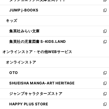
ド
ィ
い
新
ウ
ン
ウ
し
JUMP j-BOOKS
で
ド
ィ
い
新
開
ウ
ン
ウ
し
キッズ
く
で
ド
ィ
い
開
ウ
ン
ウ
集英社みらい文庫
く
で
ド
ィ
新
開
ウ
ン
し
集英社の児童図書 S-KIDS.LAND
く
で
ド
い
新
開
ウ
ウ
し
オンラインストア・
その他WEBサービス
く
で
ィ
い
開
ン
ウ
オンラインストア
く
ド
ィ
ウ
ン
OTO
で
ド
新
開
ウ
し
SHUEISHA MANGA-ART HERITAGE
く
で
い
新
開
ウ
し
ジャンプキャラクターズストア
く
ィ
い
新
ン
ウ
し
HAPPY PLUS STORE
ド
ィ
い
新