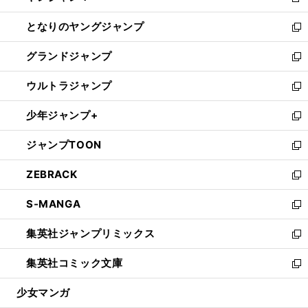
新
開
ン
ウ
し
となりのヤングジャンプ
く
ド
ィ
い
新
ウ
ン
ウ
し
グランドジャンプ
で
ド
ィ
い
新
開
ウ
ン
ウ
し
ウルトラジャンプ
く
で
ド
ィ
い
新
開
ウ
ン
ウ
し
少年ジャンプ+
く
で
ド
ィ
い
新
開
ウ
ン
ウ
し
ジャンプTOON
く
で
ド
ィ
い
新
開
ウ
ン
ウ
し
ZEBRACK
く
で
ド
ィ
い
新
開
ウ
ン
ウ
し
S-MANGA
く
で
ド
ィ
い
新
開
ウ
ン
ウ
し
集英社ジャンプリミックス
く
で
ド
ィ
い
新
開
ウ
ン
ウ
し
集英社コミック文庫
く
で
ド
ィ
い
新
開
ウ
ン
ウ
し
少女マンガ
く
で
ド
ィ
い
開