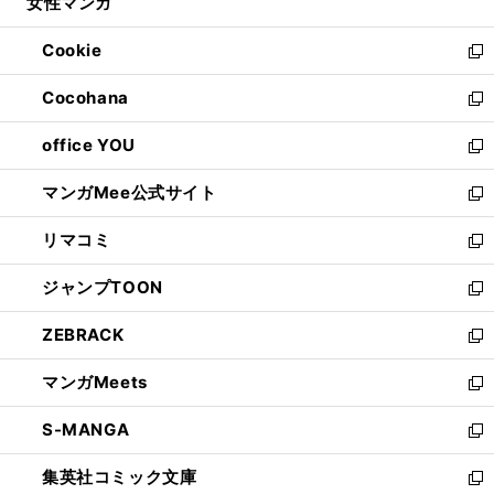
女性マンガ
く
で
ド
ィ
い
開
ウ
ン
ウ
Cookie
く
で
ド
ィ
新
開
ウ
ン
し
Cocohana
く
で
ド
い
新
開
ウ
ウ
し
office YOU
く
で
ィ
い
新
開
ン
ウ
し
マンガMee公式サイト
く
ド
ィ
い
新
ウ
ン
ウ
し
リマコミ
で
ド
ィ
い
新
開
ウ
ン
ウ
し
ジャンプTOON
く
で
ド
ィ
い
新
開
ウ
ン
ウ
し
ZEBRACK
く
で
ド
ィ
い
新
開
ウ
ン
ウ
し
マンガMeets
く
で
ド
ィ
い
新
開
ウ
ン
ウ
し
S-MANGA
く
で
ド
ィ
い
新
開
ウ
ン
ウ
し
集英社コミック文庫
く
で
ド
ィ
い
新