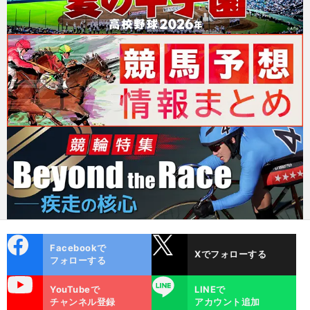
cebo
X
Facebookで
Xでフォローする
ok
フォローする
uTube
LINE
YouTubeで
LINEで
チャンネル登録
アカウント追加