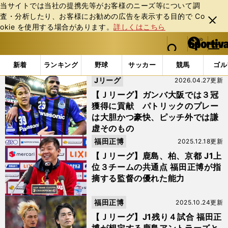
当サイトでは当社の提携先等がお客様のニーズ等について調
査・分析したり、お客様にお勧めの広告を表⽰する⽬的で Co
閉じ
okie を使⽤する場合があります。
詳しくはこちら
る
マイペ
web Sportiva (webスポルティーバ)
検索
メニュ
we
ー
「#京都サンガF.C.」の最新ニュース・ 情報
b
ジ
新着
ランキング
野球
サッカー
競馬
ゴル
ス
Jリーグ
2026.04.27更新
ポ
ル
【Ｊリーグ】ガンバ大阪では３冠
テ
獲得に貢献 パトリックのプレー
ィ
は大胆かつ豪快、ピッチ外では謙
ー
虚そのもの
バ
福田正博
2025.12.18更新
【Ｊリーグ】鹿島、柏、京都 J1上
位３チームの共通点 福田正博が指
摘する監督の優れた能力
福田正博
2025.10.24更新
【Ｊリーグ】J1残り４試合 福田正