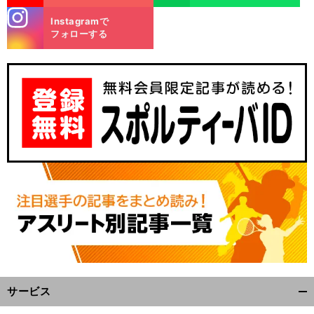
stagra
Instagramで
m
フォローする
サービス
開
く/