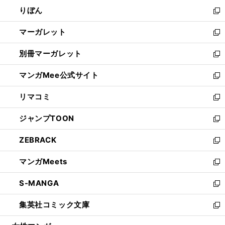
ウ
ン
ウ
りぼん
く
で
ド
ィ
新
開
ウ
ン
し
マーガレット
く
で
ド
い
新
開
ウ
ウ
し
別冊マーガレット
く
で
ィ
い
新
開
ン
ウ
し
マンガMee公式サイト
く
ド
ィ
い
新
ウ
ン
ウ
し
リマコミ
で
ド
ィ
い
新
開
ウ
ン
ウ
し
ジャンプTOON
く
で
ド
ィ
い
新
開
ウ
ン
ウ
し
ZEBRACK
く
で
ド
ィ
い
新
開
ウ
ン
ウ
し
マンガMeets
く
で
ド
ィ
い
新
開
ウ
ン
ウ
し
S-MANGA
く
で
ド
ィ
い
新
開
ウ
ン
ウ
し
集英社コミック文庫
く
で
ド
ィ
い
新
開
ウ
ン
ウ
し