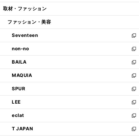
開
ウ
ン
ウ
し
取材・ファッション
く
で
ド
ィ
い
開
ウ
ン
ウ
ファッション・美容
く
で
ド
ィ
開
ウ
ン
Seventeen
く
で
ド
新
開
ウ
し
non-no
く
で
い
新
開
ウ
し
BAILA
く
ィ
い
新
ン
ウ
し
MAQUIA
ド
ィ
い
新
ウ
ン
ウ
し
SPUR
で
ド
ィ
い
新
開
ウ
ン
ウ
し
LEE
く
で
ド
ィ
い
新
開
ウ
ン
ウ
し
eclat
く
で
ド
ィ
い
新
開
ウ
ン
ウ
し
T JAPAN
く
で
ド
ィ
い
新
開
ウ
ン
ウ
し