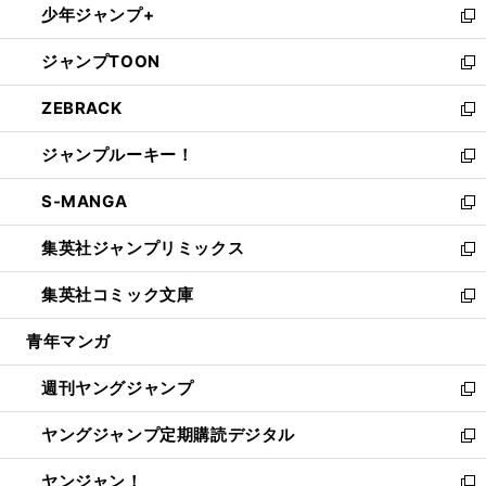
少年ジャンプ+
で
ド
ィ
い
新
開
ウ
ン
ウ
し
ジャンプTOON
く
で
ド
ィ
い
新
開
ウ
ン
ウ
し
ZEBRACK
く
で
ド
ィ
い
新
開
ウ
ン
ウ
し
ジャンプルーキー！
く
で
ド
ィ
い
新
開
ウ
ン
ウ
し
S-MANGA
く
で
ド
ィ
い
新
開
ウ
ン
ウ
し
集英社ジャンプリミックス
く
で
ド
ィ
い
新
開
ウ
ン
ウ
し
集英社コミック文庫
く
で
ド
ィ
い
新
開
ウ
ン
ウ
し
青年マンガ
く
で
ド
ィ
い
開
ウ
ン
ウ
週刊ヤングジャンプ
く
で
ド
ィ
新
開
ウ
ン
し
ヤングジャンプ定期購読デジタル
く
で
ド
い
新
開
ウ
ウ
し
ヤンジャン！
く
で
ィ
い