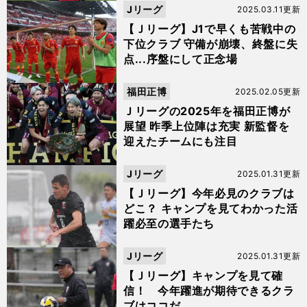
Jリーグ
2025.03.11更新
【Ｊリーグ】J1で早くも苦戦中の
下位クラブ 守備が崩壊、終盤に失
点...序盤にして正念場
福田正博
2025.02.05更新
Ｊリーグの2025年を福田正博が
展望 昨季上位陣は充実 新監督を
迎えたチームにも注目
Jリーグ
2025.01.31更新
【Ｊリーグ】今年必見のクラブは
どこ？ キャンプを見てわかった活
躍必至の選手たち
Jリーグ
2025.01.31更新
【Ｊリーグ】キャンプを見て確
信！ 今年躍進が期待できるクラ
ブはココだ