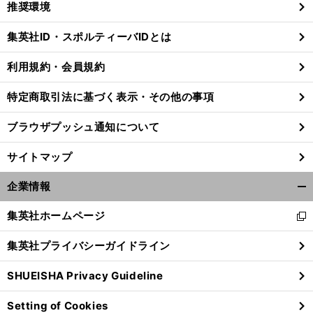
推奨環境
閉
じ
集英社ID・スポルティーバIDとは
る
利用規約・会員規約
特定商取引法に基づく表示・その他の事項
ブラウザプッシュ通知について
サイトマップ
企業情報
開
く/
集英社ホームページ
新
閉
し
じ
集英社プライバシーガイドライン
い
る
ウ
SHUEISHA Privacy Guideline
ィ
ン
Setting of Cookies
ド