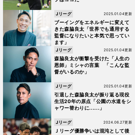
Jリーグ
2025.01.04更新
ブーイングをエネルギーに変えて
きた森脇良太「世界でも通用する
監督になりたいと本気で思ってい
ます」
Jリーグ
2025.01.04更新
森脇良太が衝撃を受けた「人生の
恩師」ミシャの言葉 「こんな監
督がいるのか」
Jリーグ
2025.01.04更新
引退した森脇良太が振り返る現役
生活20年の原点「公園の水道をシ
ャワー替わりに......」
Jリーグ
2024.06.27更新
Ｊリーグ優勝争いは混沌として後