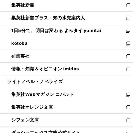
集英社新書
く
で
ィ
い
新
開
ン
ウ
し
集英社新書プラス - 知の水先案内人
く
ド
ィ
い
新
ウ
ン
ウ
し
1日5分で、明日は変わる よみタイ yomitai
で
ド
ィ
い
新
開
ウ
ン
ウ
し
kotoba
く
で
ド
ィ
い
新
開
ウ
ン
ウ
し
e!集英社
く
で
ド
ィ
い
新
開
ウ
ン
ウ
し
情報・知識＆オピニオン imidas
く
で
ド
ィ
い
新
開
ウ
ン
ウ
し
ライトノベル・ノベライズ
く
で
ド
ィ
い
開
ウ
ン
ウ
集英社Webマガジン コバルト
く
で
ド
ィ
新
開
ウ
ン
し
集英社オレンジ文庫
く
で
ド
い
新
開
ウ
ウ
し
シフォン文庫
く
で
ィ
い
新
開
ン
ウ
し
ダッシュエックス文庫公式サイト
く