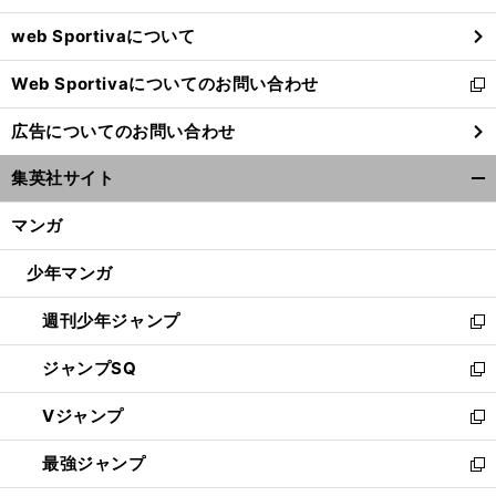
ウ
web Sportivaについて
で
開
Web Sportivaについてのお問い合わせ
く
新
し
広告についてのお問い合わせ
い
ウ
集英社サイト
ィ
開
ン
く/
マンガ
ド
閉
ウ
じ
少年マンガ
で
る
開
週刊少年ジャンプ
く
新
し
ジャンプSQ
い
新
ウ
し
Vジャンプ
ィ
い
新
ン
ウ
し
最強ジャンプ
ド
ィ
い
新
ウ
ン
ウ
し