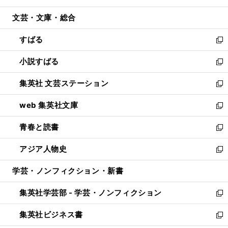
開
ウ
ン
ウ
文芸・文庫・総合
く
で
ド
ィ
開
ウ
ン
すばる
く
で
ド
新
開
ウ
し
小説すばる
く
で
い
新
開
ウ
し
集英社 文芸ステーション
く
ィ
い
新
ン
ウ
し
web 集英社文庫
ド
ィ
い
新
ウ
ン
ウ
し
青春と読書
で
ド
ィ
い
新
開
ウ
ン
ウ
し
アジア人物史
く
で
ド
ィ
い
新
開
ウ
ン
ウ
し
学芸・ノンフィクション・新書
く
で
ド
ィ
い
開
ウ
ン
ウ
集英社学芸部 - 学芸・ノンフィクション
く
で
ド
ィ
新
開
ウ
ン
し
集英社ビジネス書
く
で
ド
い
新
開
ウ
ウ
し