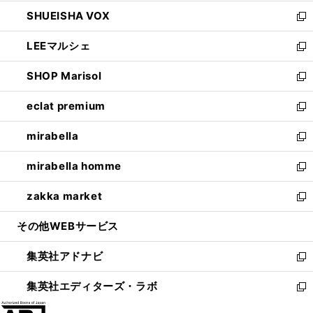
ウ
ン
ウ
し
SHUEISHA VOX
で
ド
ィ
い
新
開
ウ
ン
ウ
し
LEEマルシェ
く
で
ド
ィ
い
新
開
ウ
ン
ウ
し
SHOP Marisol
く
で
ド
ィ
い
新
開
ウ
ン
ウ
し
eclat premium
く
で
ド
ィ
い
新
開
ウ
ン
ウ
し
mirabella
く
で
ド
ィ
い
新
開
ウ
ン
ウ
し
mirabella homme
く
で
ド
ィ
い
新
開
ウ
ン
ウ
し
zakka market
く
で
ド
ィ
い
新
開
ウ
ン
ウ
し
その他WEBサービス
く
で
ド
ィ
い
開
ウ
ン
ウ
集英社アドナビ
く
で
ド
ィ
新
開
ウ
ン
し
集英社エディターズ・ラボ
く
で
ド
い
新
開
ウ
ウ
し