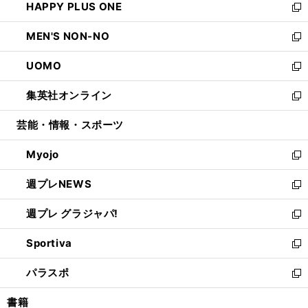
HAPPY PLUS ONE
く
で
ド
ィ
い
新
開
ウ
ン
ウ
し
MEN'S NON-NO
く
で
ド
ィ
い
新
開
ウ
ン
ウ
し
UOMO
く
で
ド
ィ
い
新
開
ウ
ン
ウ
し
集英社オンライン
く
で
ド
ィ
い
新
開
ウ
ン
ウ
し
芸能・情報・スポーツ
く
で
ド
ィ
い
開
ウ
ン
ウ
Myojo
く
で
ド
ィ
新
開
ウ
ン
し
週プレNEWS
く
で
ド
い
新
開
ウ
ウ
し
週プレ グラジャパ!
く
で
ィ
い
新
開
ン
ウ
し
Sportiva
く
ド
ィ
い
新
ウ
ン
ウ
し
パラスポ
で
ド
ィ
い
新
開
ウ
ン
ウ
し
書籍
く
で
ド
ィ
い