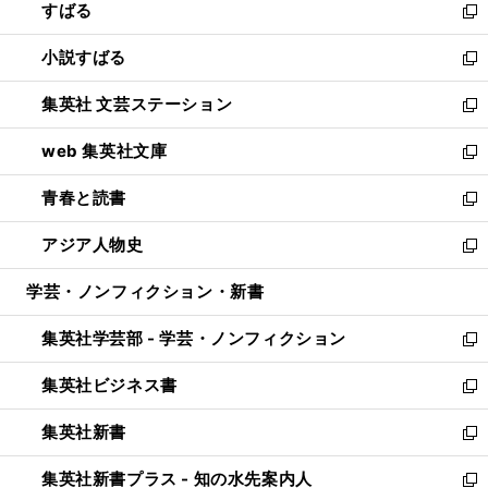
すばる
く
で
ド
新
開
ウ
し
小説すばる
く
で
い
新
開
ウ
し
集英社 文芸ステーション
く
ィ
い
新
ン
ウ
し
web 集英社文庫
ド
ィ
い
新
ウ
ン
ウ
し
青春と読書
で
ド
ィ
い
新
開
ウ
ン
ウ
し
アジア人物史
く
で
ド
ィ
い
新
開
ウ
ン
ウ
し
学芸・ノンフィクション・新書
く
で
ド
ィ
い
開
ウ
ン
ウ
集英社学芸部 - 学芸・ノンフィクション
く
で
ド
ィ
新
開
ウ
ン
し
集英社ビジネス書
く
で
ド
い
新
開
ウ
ウ
し
集英社新書
く
で
ィ
い
新
開
ン
ウ
し
集英社新書プラス - 知の水先案内人
く
ド
ィ
い
新