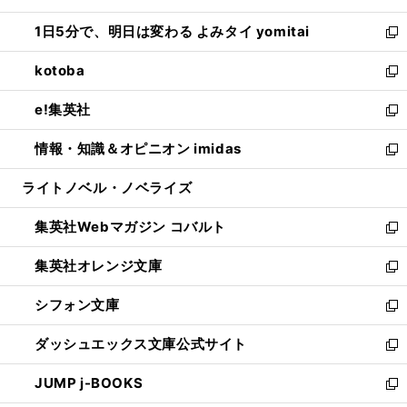
ウ
ン
ウ
し
1日5分で、明日は変わる よみタイ yomitai
で
ド
ィ
い
新
開
ウ
ン
ウ
し
kotoba
く
で
ド
ィ
い
新
開
ウ
ン
ウ
し
e!集英社
く
で
ド
ィ
い
新
開
ウ
ン
ウ
し
情報・知識＆オピニオン imidas
く
で
ド
ィ
い
新
開
ウ
ン
ウ
し
ライトノベル・ノベライズ
く
で
ド
ィ
い
開
ウ
ン
ウ
集英社Webマガジン コバルト
く
で
ド
ィ
新
開
ウ
ン
し
集英社オレンジ文庫
く
で
ド
い
新
開
ウ
ウ
し
シフォン文庫
く
で
ィ
い
新
開
ン
ウ
し
ダッシュエックス文庫公式サイト
く
ド
ィ
い
新
ウ
ン
ウ
し
JUMP j-BOOKS
で
ド
ィ
い
新
開
ウ
ン
ウ
し