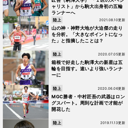
匠吾（駒澤大学） 「１区のスペシ
ャリスト」から駒大出身初の五輪
ランナーへ
陸上
2021.08.10更新
山の神・神野大地が大迫傑の走り
を分析。「大きなポイントになっ
た」と指摘したことは？
陸上
2020.07.05更新
箱根で好走した駒澤大の新星は五
輪を目指す。速いより強いランナ
ーに
陸上
2020.06.06更新
MGC勝者・中村匠吾の武器はロン
グスパート。周到な計画で才能が
開花した
陸上
2019.11.13更新