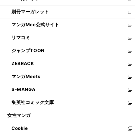
新
開
ウ
ウ
し
別冊マーガレット
く
で
ィ
い
新
開
ン
ウ
し
マンガMee公式サイト
く
ド
ィ
い
新
ウ
ン
ウ
し
リマコミ
で
ド
ィ
い
新
開
ウ
ン
ウ
し
ジャンプTOON
く
で
ド
ィ
い
新
開
ウ
ン
ウ
し
ZEBRACK
く
で
ド
ィ
い
新
開
ウ
ン
ウ
し
マンガMeets
く
で
ド
ィ
い
新
開
ウ
ン
ウ
し
S-MANGA
く
で
ド
ィ
い
新
開
ウ
ン
ウ
し
集英社コミック文庫
く
で
ド
ィ
い
新
開
ウ
ン
ウ
し
女性マンガ
く
で
ド
ィ
い
開
ウ
ン
ウ
Cookie
く
で
ド
ィ
新
開