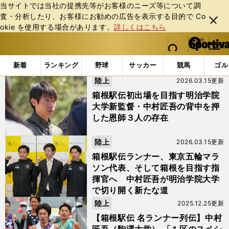
当サイトでは当社の提携先等がお客様のニーズ等について調
査・分析したり、お客様にお勧めの広告を表⽰する⽬的で Co
閉じ
okie を使⽤する場合があります。
詳しくはこちら
る
マイペ
web Sportiva (webスポルティーバ)
検索
メニュ
we
ー
「#中村匠吾」の最新ニュース・ 情報
b
ジ
新着
ランキング
野球
サッカー
競馬
ゴル
ス
陸上
2026.03.15更新
ポ
ル
箱根駅伝初出場を目指す明治学院
テ
大学新監督・中村匠吾の背中を押
ィ
した恩師３人の存在
ー
バ
陸上
2026.03.15更新
箱根駅伝ランナー、東京五輪マラ
ソン代表、そして箱根を目指す指
揮官へ 中村匠吾が明治学院大学
で切り開く新たな道
陸上
2025.12.25更新
【箱根駅伝 名ランナー列伝】中村