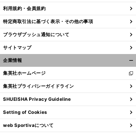
利用規約・会員規約
特定商取引法に基づく表示・その他の事項
ブラウザプッシュ通知について
サイトマップ
企業情報
開
く/
集英社ホームページ
新
閉
し
じ
集英社プライバシーガイドライン
い
る
ウ
SHUEISHA Privacy Guideline
ィ
ン
Setting of Cookies
ド
ウ
web Sportivaについて
で
開