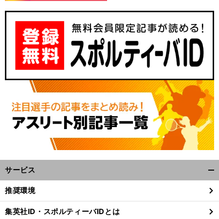
サービス
開
く/
推奨環境
閉
じ
集英社ID・スポルティーバIDとは
る