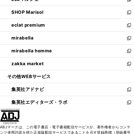
ィ
い
新
開
ウ
ン
ウ
し
SHOP Marisol
く
で
ド
ィ
い
新
開
ウ
ン
ウ
し
eclat premium
く
で
ド
ィ
い
新
開
ウ
ン
ウ
し
mirabella
く
で
ド
ィ
い
新
開
ウ
ン
ウ
し
mirabella homme
く
で
ド
ィ
い
新
開
ウ
ン
ウ
し
zakka market
く
で
ド
ィ
い
新
開
ウ
ン
ウ
し
その他WEBサービス
く
で
ド
ィ
い
開
ウ
ン
ウ
集英社アドナビ
く
で
ド
ィ
新
開
ウ
ン
し
集英社エディターズ・ラボ
く
で
ド
い
新
開
ウ
ウ
し
く
で
ィ
い
開
ン
ウ
ABJマークは、この電子書店・電子書籍配信サービスが、著作権者からコンテ
く
ド
ィ
ンツ使用許諾を得た正規版配信サービスであることを示す登録商標（登録番号