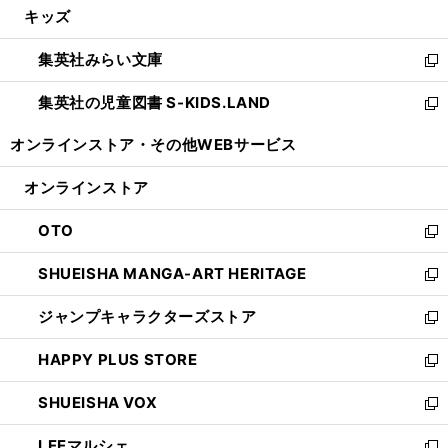
キッズ
く
で
ド
ィ
い
開
ウ
ン
ウ
集英社みらい文庫
く
で
ド
ィ
新
開
ウ
ン
し
集英社の児童図書 S-KIDS.LAND
く
で
ド
い
新
開
ウ
ウ
し
オンラインストア・
その他WEBサービス
く
で
ィ
い
開
ン
ウ
オンラインストア
く
ド
ィ
ウ
ン
OTO
で
ド
新
開
ウ
し
SHUEISHA MANGA-ART HERITAGE
く
で
い
新
開
ウ
し
ジャンプキャラクターズストア
く
ィ
い
新
ン
ウ
し
HAPPY PLUS STORE
ド
ィ
い
新
ウ
ン
ウ
し
SHUEISHA VOX
で
ド
ィ
い
新
開
ウ
ン
ウ
し
LEEマルシェ
く
で
ド