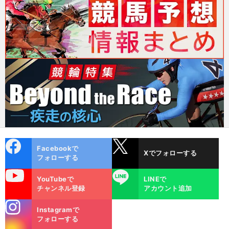
cebo
X
Facebookで
Xでフォローする
ok
フォローする
uTube
LINE
YouTubeで
LINEで
チャンネル登録
アカウント追加
stagra
Instagramで
m
フォローする