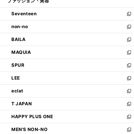
ファッション・美容
く
で
ド
ィ
開
ウ
ン
Seventeen
く
で
ド
新
開
ウ
し
non-no
く
で
い
新
開
ウ
し
BAILA
く
ィ
い
新
ン
ウ
し
MAQUIA
ド
ィ
い
新
ウ
ン
ウ
し
SPUR
で
ド
ィ
い
新
開
ウ
ン
ウ
し
LEE
く
で
ド
ィ
い
新
開
ウ
ン
ウ
し
eclat
く
で
ド
ィ
い
新
開
ウ
ン
ウ
し
T JAPAN
く
で
ド
ィ
い
新
開
ウ
ン
ウ
し
HAPPY PLUS ONE
く
で
ド
ィ
い
新
開
ウ
ン
ウ
し
MEN'S NON-NO
く
で
ド
ィ
い
新