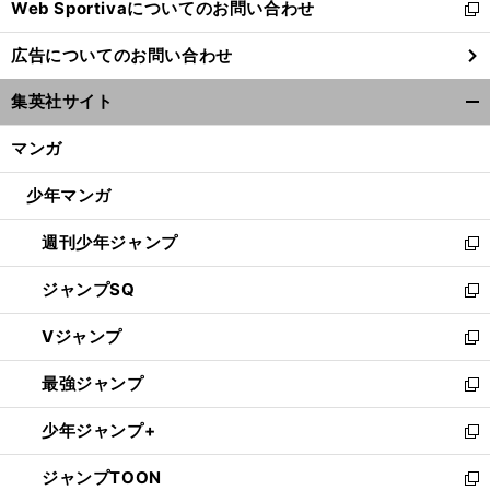
Web Sportivaについてのお問い合わせ
く
新
し
広告についてのお問い合わせ
い
ウ
集英社サイト
ィ
開
ン
く/
マンガ
ド
閉
ウ
じ
少年マンガ
で
る
開
週刊少年ジャンプ
く
新
し
ジャンプSQ
い
新
ウ
し
Vジャンプ
ィ
い
新
ン
ウ
し
最強ジャンプ
ド
ィ
い
新
ウ
ン
ウ
し
少年ジャンプ+
で
ド
ィ
い
新
開
ウ
ン
ウ
し
ジャンプTOON
く
で
ド
ィ
い
新