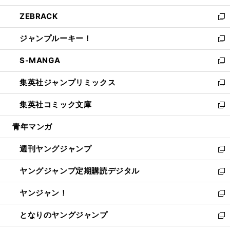
開
ウ
ン
ウ
し
ZEBRACK
く
で
ド
ィ
い
新
開
ウ
ン
ウ
し
ジャンプルーキー！
く
で
ド
ィ
い
新
開
ウ
ン
ウ
し
S-MANGA
く
で
ド
ィ
い
新
開
ウ
ン
ウ
し
集英社ジャンプリミックス
く
で
ド
ィ
い
新
開
ウ
ン
ウ
し
集英社コミック文庫
く
で
ド
ィ
い
新
開
ウ
ン
ウ
し
青年マンガ
く
で
ド
ィ
い
開
ウ
ン
ウ
週刊ヤングジャンプ
く
で
ド
ィ
新
開
ウ
ン
し
ヤングジャンプ定期購読デジタル
く
で
ド
い
新
開
ウ
ウ
し
ヤンジャン！
く
で
ィ
い
新
開
ン
ウ
し
となりのヤングジャンプ
く
ド
ィ
い
新
ウ
ン
ウ
し