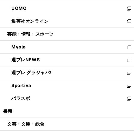
開
ウ
ン
ウ
し
UOMO
く
で
ド
ィ
い
新
開
ウ
ン
ウ
し
集英社オンライン
く
で
ド
ィ
い
新
開
ウ
ン
ウ
し
芸能・情報・スポーツ
く
で
ド
ィ
い
開
ウ
ン
ウ
Myojo
く
で
ド
ィ
新
開
ウ
ン
し
週プレNEWS
く
で
ド
い
新
開
ウ
ウ
し
週プレ グラジャパ!
く
で
ィ
い
新
開
ン
ウ
し
Sportiva
く
ド
ィ
い
新
ウ
ン
ウ
し
パラスポ
で
ド
ィ
い
新
開
ウ
ン
ウ
し
書籍
く
で
ド
ィ
い
開
ウ
ン
ウ
文芸・文庫・総合
く
で
ド
ィ
開
ウ
ン