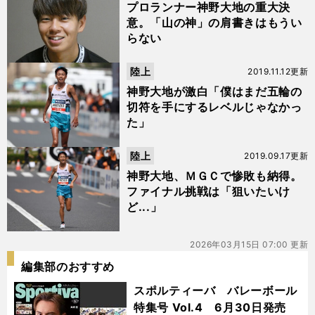
プロランナー神野大地の重大決
意。「山の神」の肩書きはもうい
らない
陸上
2019.11.12更新
神野大地が激白「僕はまだ五輪の
切符を手にするレベルじゃなかっ
た」
陸上
2019.09.17更新
神野大地、ＭＧＣで惨敗も納得。
ファイナル挑戦は「狙いたいけ
ど...」
2026年03月15日 07:00 更新
編集部のおすすめ
スポルティーバ バレーボール
特集号 Vol.4 6月30日発売