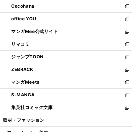
ウ
ン
し
Cocohana
く
で
ド
い
新
開
ウ
ウ
し
office YOU
く
で
ィ
い
新
開
ン
ウ
し
マンガMee公式サイト
く
ド
ィ
い
新
ウ
ン
ウ
し
リマコミ
で
ド
ィ
い
新
開
ウ
ン
ウ
し
ジャンプTOON
く
で
ド
ィ
い
新
開
ウ
ン
ウ
し
ZEBRACK
く
で
ド
ィ
い
新
開
ウ
ン
ウ
し
マンガMeets
く
で
ド
ィ
い
新
開
ウ
ン
ウ
し
S-MANGA
く
で
ド
ィ
い
新
開
ウ
ン
ウ
し
集英社コミック文庫
く
で
ド
ィ
い
新
開
ウ
ン
ウ
し
取材・ファッション
く
で
ド
ィ
い
開
ウ
ン
ウ