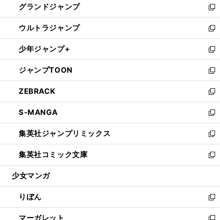
グランドジャンプ
で
ド
ィ
い
新
開
ウ
ン
ウ
し
ウルトラジャンプ
く
で
ド
ィ
い
新
開
ウ
ン
ウ
し
少年ジャンプ+
く
で
ド
ィ
い
新
開
ウ
ン
ウ
し
ジャンプTOON
く
で
ド
ィ
い
新
開
ウ
ン
ウ
し
ZEBRACK
く
で
ド
ィ
い
新
開
ウ
ン
ウ
し
S-MANGA
く
で
ド
ィ
い
新
開
ウ
ン
ウ
し
集英社ジャンプリミックス
く
で
ド
ィ
い
新
開
ウ
ン
ウ
し
集英社コミック文庫
く
で
ド
ィ
い
新
開
ウ
ン
ウ
し
少女マンガ
く
で
ド
ィ
い
開
ウ
ン
ウ
りぼん
く
で
ド
ィ
新
開
ウ
ン
し
マーガレット
く
で
ド
い