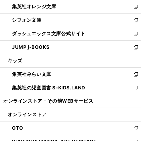
ウ
ン
し
集英社オレンジ文庫
く
で
ド
い
新
開
ウ
ウ
し
シフォン文庫
く
で
ィ
い
新
開
ン
ウ
し
ダッシュエックス文庫公式サイト
く
ド
ィ
い
新
ウ
ン
ウ
し
JUMP j-BOOKS
で
ド
ィ
い
新
開
ウ
ン
ウ
し
キッズ
く
で
ド
ィ
い
開
ウ
ン
ウ
集英社みらい文庫
く
で
ド
ィ
新
開
ウ
ン
し
集英社の児童図書 S-KIDS.LAND
く
で
ド
い
新
開
ウ
ウ
し
オンラインストア・
その他WEBサービス
く
で
ィ
い
開
ン
ウ
オンラインストア
く
ド
ィ
ウ
ン
OTO
で
ド
新
開
ウ
し