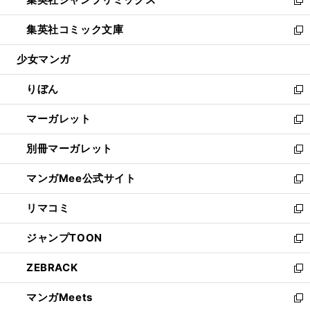
で
ド
ィ
い
新
開
ウ
ン
ウ
し
集英社コミック文庫
く
で
ド
ィ
い
新
開
ウ
ン
ウ
し
少女マンガ
く
で
ド
ィ
い
開
ウ
ン
ウ
りぼん
く
で
ド
ィ
新
開
ウ
ン
し
マーガレット
く
で
ド
い
新
開
ウ
ウ
し
別冊マーガレット
く
で
ィ
い
新
開
ン
ウ
し
マンガMee公式サイト
く
ド
ィ
い
新
ウ
ン
ウ
し
リマコミ
で
ド
ィ
い
新
開
ウ
ン
ウ
し
ジャンプTOON
く
で
ド
ィ
い
新
開
ウ
ン
ウ
し
ZEBRACK
く
で
ド
ィ
い
新
開
ウ
ン
ウ
し
マンガMeets
く
で
ド
ィ
い
新