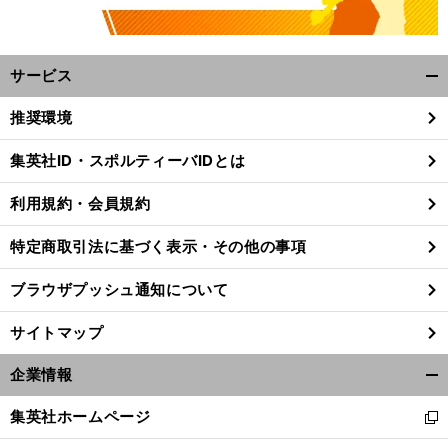
サービス
開
く/
推奨環境
閉
じ
集英社ID・スポルティーバIDとは
る
利用規約・会員規約
特定商取引法に基づく表示・その他の事項
ブラウザプッシュ通知について
サイトマップ
企業情報
開
く/
集英社ホームページ
新
閉
し
じ