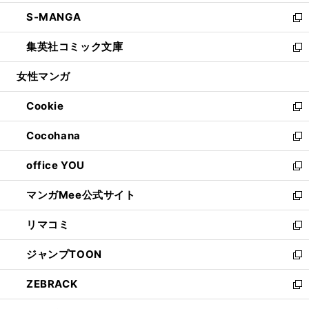
開
ウ
ン
ウ
し
S-MANGA
く
で
ド
ィ
い
新
開
ウ
ン
ウ
し
集英社コミック文庫
く
で
ド
ィ
い
新
開
ウ
ン
ウ
し
女性マンガ
く
で
ド
ィ
い
開
ウ
ン
ウ
Cookie
く
で
ド
ィ
新
開
ウ
ン
し
Cocohana
く
で
ド
い
新
開
ウ
ウ
し
office YOU
く
で
ィ
い
新
開
ン
ウ
し
マンガMee公式サイト
く
ド
ィ
い
新
ウ
ン
ウ
し
リマコミ
で
ド
ィ
い
新
開
ウ
ン
ウ
し
ジャンプTOON
く
で
ド
ィ
い
新
開
ウ
ン
ウ
し
ZEBRACK
く
で
ド
ィ
い
新
開
ウ
ン
ウ
し