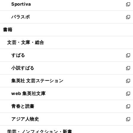
Sportiva
く
ド
ィ
い
新
ウ
ン
ウ
し
パラスポ
で
ド
ィ
い
新
開
ウ
ン
ウ
し
書籍
く
で
ド
ィ
い
開
ウ
ン
ウ
文芸・文庫・総合
く
で
ド
ィ
開
ウ
ン
すばる
く
で
ド
新
開
ウ
し
小説すばる
く
で
い
新
開
ウ
し
集英社 文芸ステーション
く
ィ
い
新
ン
ウ
し
web 集英社文庫
ド
ィ
い
新
ウ
ン
ウ
し
青春と読書
で
ド
ィ
い
新
開
ウ
ン
ウ
し
アジア人物史
く
で
ド
ィ
い
新
開
ウ
ン
ウ
し
学芸・ノンフィクション・新書
く
で
ド
ィ
い