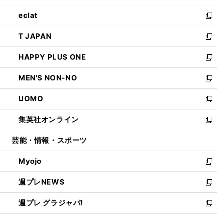
開
ウ
ン
ウ
し
eclat
く
で
ド
ィ
い
新
開
ウ
ン
ウ
し
T JAPAN
く
で
ド
ィ
い
新
開
ウ
ン
ウ
し
HAPPY PLUS ONE
く
で
ド
ィ
い
新
開
ウ
ン
ウ
し
MEN'S NON-NO
く
で
ド
ィ
い
新
開
ウ
ン
ウ
し
UOMO
く
で
ド
ィ
い
新
開
ウ
ン
ウ
し
集英社オンライン
く
で
ド
ィ
い
新
開
ウ
ン
ウ
し
芸能・情報・スポーツ
く
で
ド
ィ
い
開
ウ
ン
ウ
Myojo
く
で
ド
ィ
新
開
ウ
ン
し
週プレNEWS
く
で
ド
い
新
開
ウ
ウ
し
週プレ グラジャパ!
く
で
ィ
い
新
開
ン
ウ
し