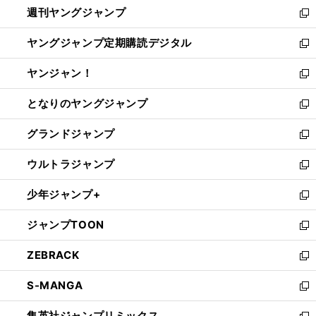
週刊ヤングジャンプ
く
で
ド
ィ
新
開
ウ
ン
し
ヤングジャンプ定期購読デジタル
く
で
ド
い
新
開
ウ
ウ
し
ヤンジャン！
く
で
ィ
い
新
開
ン
ウ
し
となりのヤングジャンプ
く
ド
ィ
い
新
ウ
ン
ウ
し
グランドジャンプ
で
ド
ィ
い
新
開
ウ
ン
ウ
し
ウルトラジャンプ
く
で
ド
ィ
い
新
開
ウ
ン
ウ
し
少年ジャンプ+
く
で
ド
ィ
い
新
開
ウ
ン
ウ
し
ジャンプTOON
く
で
ド
ィ
い
新
開
ウ
ン
ウ
し
ZEBRACK
く
で
ド
ィ
い
新
開
ウ
ン
ウ
し
S-MANGA
く
で
ド
ィ
い
新
開
ウ
ン
ウ
し
集英社ジャンプリミックス
く