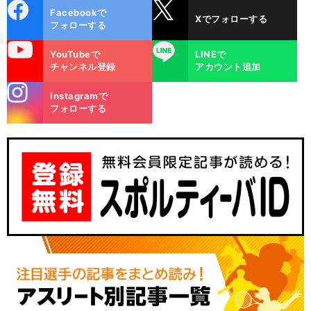
cebo
X
Facebookで
Xでフォローする
ok
フォローする
uTube
LINE
YouTubeで
LINEで
チャンネル登録
アカウント追加
stagra
Instagramで
m
フォローする