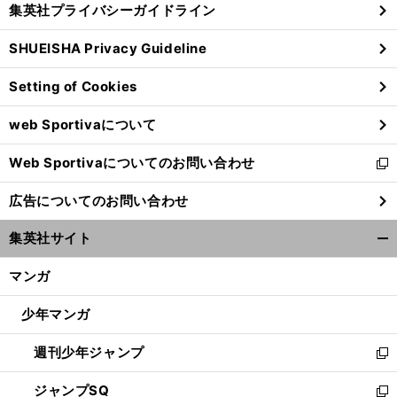
集英社プライバシーガイドライン
い
る
ウ
SHUEISHA Privacy Guideline
ィ
ン
Setting of Cookies
ド
ウ
web Sportivaについて
で
開
Web Sportivaについてのお問い合わせ
く
新
し
広告についてのお問い合わせ
い
ウ
集英社サイト
ィ
開
ン
く/
マンガ
ド
閉
ウ
じ
少年マンガ
で
る
開
週刊少年ジャンプ
く
新
し
ジャンプSQ
い
新