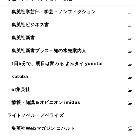
開
ウ
ン
ウ
集英社学芸部 - 学芸・ノンフィクション
く
で
ド
ィ
新
開
ウ
ン
し
集英社ビジネス書
く
で
ド
い
新
開
ウ
ウ
し
集英社新書
く
で
ィ
い
新
開
ン
ウ
し
集英社新書プラス - 知の水先案内人
く
ド
ィ
い
新
ウ
ン
ウ
し
1日5分で、明日は変わる よみタイ yomitai
で
ド
ィ
い
新
開
ウ
ン
ウ
し
kotoba
く
で
ド
ィ
い
新
開
ウ
ン
ウ
し
e!集英社
く
で
ド
ィ
い
新
開
ウ
ン
ウ
し
情報・知識＆オピニオン imidas
く
で
ド
ィ
い
新
開
ウ
ン
ウ
し
ライトノベル・ノベライズ
く
で
ド
ィ
い
開
ウ
ン
ウ
集英社Webマガジン コバルト
く
で
ド
ィ
新
開