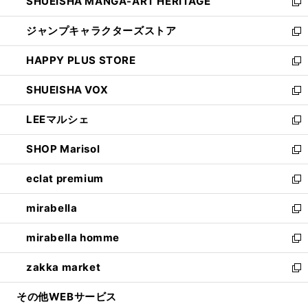
SHUEISHA MANGA-ART HERITAGE
く
で
い
新
開
ウ
し
ジャンプキャラクターズストア
く
ィ
い
新
ン
ウ
し
HAPPY PLUS STORE
ド
ィ
い
新
ウ
ン
ウ
し
SHUEISHA VOX
で
ド
ィ
い
新
開
ウ
ン
ウ
し
LEEマルシェ
く
で
ド
ィ
い
新
開
ウ
ン
ウ
し
SHOP Marisol
く
で
ド
ィ
い
新
開
ウ
ン
ウ
し
eclat premium
く
で
ド
ィ
い
新
開
ウ
ン
ウ
し
mirabella
く
で
ド
ィ
い
新
開
ウ
ン
ウ
し
mirabella homme
く
で
ド
ィ
い
新
開
ウ
ン
ウ
し
zakka market
く
で
ド
ィ
い
新
開
ウ
ン
ウ
し
その他WEBサービス
く
で
ド
ィ
い