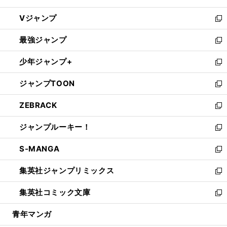
ウ
し
Vジャンプ
ィ
い
新
ン
ウ
し
最強ジャンプ
ド
ィ
い
新
ウ
ン
ウ
し
少年ジャンプ+
で
ド
ィ
い
新
開
ウ
ン
ウ
し
ジャンプTOON
く
で
ド
ィ
い
新
開
ウ
ン
ウ
し
ZEBRACK
く
で
ド
ィ
い
新
開
ウ
ン
ウ
し
ジャンプルーキー！
く
で
ド
ィ
い
新
開
ウ
ン
ウ
し
S-MANGA
く
で
ド
ィ
い
新
開
ウ
ン
ウ
し
集英社ジャンプリミックス
く
で
ド
ィ
い
新
開
ウ
ン
ウ
し
集英社コミック文庫
く
で
ド
ィ
い
新
開
ウ
ン
ウ
し
青年マンガ
く
で
ド
ィ
い
開
ウ
ン
ウ