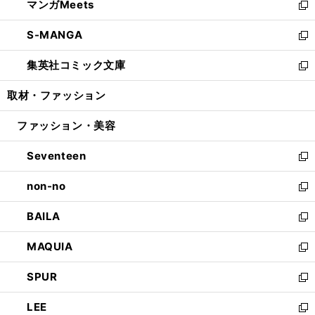
マンガMeets
く
で
ド
ィ
い
新
開
ウ
ン
ウ
し
S-MANGA
く
で
ド
ィ
い
新
開
ウ
ン
ウ
し
集英社コミック文庫
く
で
ド
ィ
い
新
開
ウ
ン
ウ
し
取材・ファッション
く
で
ド
ィ
い
開
ウ
ン
ウ
ファッション・美容
く
で
ド
ィ
開
ウ
ン
Seventeen
く
で
ド
新
開
ウ
し
non-no
く
で
い
新
開
ウ
し
BAILA
く
ィ
い
新
ン
ウ
し
MAQUIA
ド
ィ
い
新
ウ
ン
ウ
し
SPUR
で
ド
ィ
い
新
開
ウ
ン
ウ
し
LEE
く
で
ド
ィ
い
新