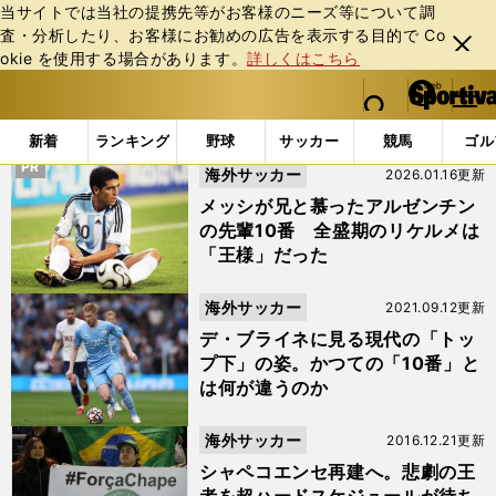
当サイトでは当社の提携先等がお客様のニーズ等について調
査・分析したり、お客様にお勧めの広告を表⽰する⽬的で Co
閉じ
okie を使⽤する場合があります。
詳しくはこちら
る
マイペ
web Sportiva (webスポルティーバ)
検索
メニュ
we
ー
「#リケルメ」の最新ニュース・ 情報
b
ジ
新着
ランキング
野球
サッカー
競馬
ゴル
ス
PR
海外サッカー
2026.01.16更新
ポ
ル
メッシが兄と慕ったアルゼンチン
テ
の先輩10番 全盛期のリケルメは
ィ
「王様」だった
ー
バ
海外サッカー
2021.09.12更新
デ・ブライネに見る現代の「トッ
プ下」の姿。かつての「10番」と
は何が違うのか
海外サッカー
2016.12.21更新
シャペコエンセ再建へ。悲劇の王