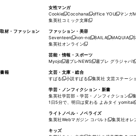
で
開
開
で
い
し
い
し
ン
ド
ン
女性マンガ
開
く
く
開
ウ
い
ウ
い
ド
ウ
ド
Cookie
Cocohana
office YOU
マンガM
く
く
新
新
新
ィ
ウ
ィ
ウ
ウ
で
ウ
集英社コミック文庫
し
新
し
し
ン
ィ
ン
ィ
で
開
で
い
し
い
い
ド
ン
ド
ン
取材・ファッション
ファッション・美容
開
く
開
ウ
い
ウ
ウ
ウ
ド
ウ
ド
Seventeen
non-no
BAILA
MAQUIA
S
く
く
新
新
新
新
ィ
ウ
ィ
ィ
で
ウ
で
ウ
集英社オンライン
し
新
し
し
し
ン
ィ
ン
ン
開
で
開
で
い
し
い
い
い
ド
ン
ド
ド
芸能・情報・スポーツ
く
開
く
開
ウ
い
ウ
ウ
ウ
ウ
ド
ウ
ウ
Myojo
週プレNEWS
週プレ グラジャパ!
く
く
新
新
新
ィ
ウ
ィ
ィ
ィ
で
ウ
で
で
し
し
ン
ィ
ン
ン
ン
書籍
文芸・文庫・総合
開
で
開
開
い
い
ド
ン
ド
ド
ド
すばる
小説すばる
集英社 文芸ステーシ
く
開
く
く
新
新
ウ
ウ
ウ
ド
ウ
ウ
ウ
く
し
し
ィ
ィ
学芸・ノンフィクション・新書
で
ウ
で
で
で
い
い
ン
ン
集英社学芸部 - 学芸・ノンフィクション
開
で
開
開
開
新
ウ
ウ
ド
ド
1日5分で、明日は変わる よみタイ yomitai
く
開
く
く
く
し
新
ィ
ィ
ウ
ウ
く
い
ン
ン
ライトノベル・ノベライズ
で
で
ウ
ド
ド
集英社Webマガジン コバルト
集英社オレ
開
開
新
ィ
ウ
ウ
く
く
し
ン
キッズ
で
で
い
ド