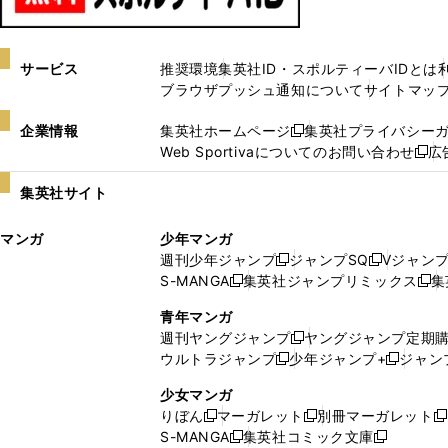
サービス
推奨環境
集英社ID・スポルティーバIDとは
ブラウザプッシュ通知について
サイトマッ
企業情報
集英社ホームページ
集英社プライバシー
新
Web Sportivaについてのお問い合わせ
広
し
新
い
し
集英社サイト
ウ
い
ィ
ウ
マンガ
少年マンガ
ン
ィ
週刊少年ジャンプ
ジャンプSQ
Vジャン
ド
ン
新
新
S-MANGA
集英社ジャンプリミックス
集
ウ
ド
新
し
し
新
で
ウ
し
い
い
し
青年マンガ
開
で
い
ウ
ウ
い
週刊ヤングジャンプ
ヤングジャンプ定期
新
く
開
ウ
ィ
ィ
ウ
ウルトラジャンプ
少年ジャンプ+
ジャン
新
し
新
く
ィ
ン
ン
ィ
し
い
し
ン
ド
ド
ン
少女マンガ
い
ウ
い
ド
ウ
ウ
ド
りぼん
マーガレット
別冊マーガレット
新
新
新
ウ
ィ
ウ
ウ
で
で
ウ
S-MANGA
集英社コミック文庫
し
新
し
新
ィ
ン
ィ