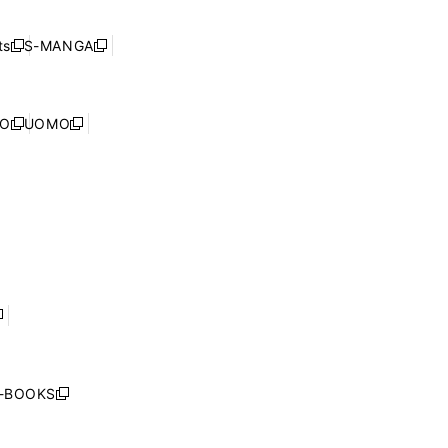
開
い
ド
ン
く
ウ
ウ
ド
s
S-MANGA
新
新
ィ
で
ウ
し
し
ン
開
で
い
い
ド
く
開
ウ
ウ
ウ
NO
UOMO
く
新
新
ィ
ィ
で
し
し
ン
ン
開
い
い
ド
ド
く
ウ
ウ
ウ
ウ
ィ
ィ
で
で
ン
ン
開
開
ド
ド
く
く
ウ
ウ
で
で
開
開
く
く
し
い
ウ
j-BOOKS
新
ィ
し
ン
い
ド