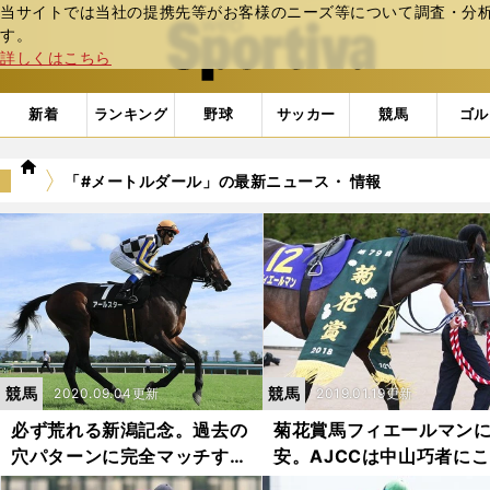
当サイトでは当社の提携先等がお客様のニーズ等について調査・分析し
web Sportiva (webスポルティーバ)
す。
詳しくはこちら
新着
ランキング
野球
サッカー
競馬
ゴル
we
「#メートルダール」の最新ニュース・ 情報
b
ス
ポ
ル
テ
ィ
ー
バ
競馬
競馬
2020.09.04更新
2019.01.19更新
必ず荒れる新潟記念。過去の
菊花賞馬フィエールマン
穴パターンに完全マッチする
安。AJCCは中山巧者に
３頭を狙え
ぞとお任せ