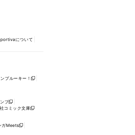
Sportivaについて
ャンプルーキー！
新
し
い
ウ
ャンプ
新
ィ
社コミック文庫
し
新
ン
い
し
ド
ウ
い
ウ
ガMeets
新
ィ
ウ
で
し
ン
ィ