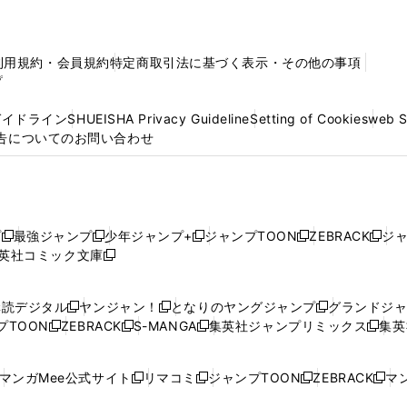
利用規約・会員規約
特定商取引法に基づく表示・その他の事項
プ
ガイドライン
SHUEISHA Privacy Guideline
Setting of Cookies
web 
告についてのお問い合わせ
プ
最強ジャンプ
少年ジャンプ+
ジャンプTOON
ZEBRACK
ジ
新
新
新
新
新
英社コミック文庫
し
新
し
し
し
し
い
い
し
い
い
い
ウ
ウ
い
ウ
ウ
ウ
購読デジタル
ヤンジャン！
となりのヤングジャンプ
グランドジ
新
新
新
ィ
ィ
ウ
ィ
ィ
ィ
プTOON
ZEBRACK
S-MANGA
集英社ジャンプリミックス
集英
新
し
新
し
新
し
新
ン
ン
ィ
ン
ン
ン
し
い
し
い
し
い
し
ド
ド
ン
ド
ド
ド
い
ウ
い
ウ
い
ウ
い
ウ
ウ
ド
ウ
ウ
ウ
マンガMee公式サイト
リマコミ
ジャンプTOON
ZEBRACK
マン
新
新
新
新
ウ
ィ
ウ
ィ
ウ
ィ
ウ
で
で
ウ
で
で
で
し
し
し
し
し
ィ
ン
ィ
ン
ィ
ン
ィ