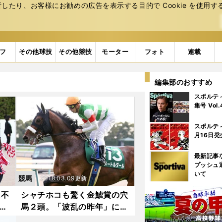
たり、お客様にお勧めの広告を表⽰する⽬的で Cookie を使⽤す
フ
その他球技
その他競技
モーター
フォト
連載
編集部のおすすめ
スポルテ
集号 Vol
スポルテ
月16日発
最新記事
プッシュ
いて
競馬
2018.03.09更新
に不
シャチホコも驚く金鯱賞の穴
ここ
馬２頭。「波乱の昨年」にソ
ックリだがや