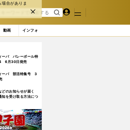
る場合がありま
マイペ
閉じ
検索
メニュ
ー
る
す
ジ
る
動画
インフォ
ィーバ バレーボール特
.4 6月30日発売
ィーバ 部活特集号 3
売
などのお知らせが届く
通知を受け取る方法につ