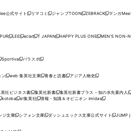
開
開
で
開
開
開
い
い
い
い
い
ン
ド
ン
ド
ン
ド
ン
く
く
開
く
く
く
ウ
ウ
ウ
ウ
ウ
ド
ウ
ド
ウ
ド
ウ
ド
ee公式サイト
リマコミ
ジャンプTOON
ZEBRACK
マンガMeet
く
新
新
新
新
ィ
ィ
ィ
ィ
ィ
ウ
で
ウ
で
ウ
で
ウ
し
し
し
し
ン
ン
ン
ン
ン
で
開
で
開
で
開
で
い
い
い
い
ド
ド
ド
ド
ド
開
く
開
く
開
く
開
ウ
ウ
ウ
ウ
ウ
ウ
ウ
ウ
ウ
PUR
LEE
eclat
T JAPAN
HAPPY PLUS ONE
MEN'S NON-
く
く
く
く
新
新
新
新
新
ィ
ィ
ィ
ィ
で
で
で
で
で
し
し
し
し
し
ン
ン
ン
ン
開
開
開
開
開
い
い
い
い
い
ド
ド
ド
ド
く
く
く
く
く
ウ
ウ
ウ
ウ
ウ
ウ
ウ
ウ
ウ
Sportiva
パラスポ
新
新
ィ
ィ
ィ
ィ
ィ
で
で
で
で
し
し
し
ン
ン
ン
ン
ン
開
開
開
開
い
い
い
ド
ド
ド
ド
ド
ョン
web 集英社文庫
青春と読書
アジア人物史
く
く
く
く
新
新
新
新
ウ
ウ
ウ
ウ
ウ
ウ
ウ
ウ
し
し
し
し
ィ
ィ
ィ
で
で
で
で
で
い
い
い
い
ン
ン
ン
集英社ビジネス書
集英社新書
集英社新書プラス - 知の水先案内人
開
開
開
開
開
新
新
新
ウ
ウ
ウ
ウ
ド
ド
ド
kotoba
e!集英社
情報・知識＆オピニオン imidas
く
く
く
く
く
新
し
新
し
新
ィ
ィ
ィ
ィ
ウ
ウ
ウ
し
し
い
し
い
し
ン
ン
ン
ン
で
で
で
い
い
ウ
い
ウ
い
ド
ド
ド
ド
ンジ文庫
シフォン文庫
ダッシュエックス文庫公式サイト
JUMP 
開
開
開
新
新
新
ウ
ウ
ィ
ウ
ィ
ウ
ウ
ウ
ウ
ウ
く
く
く
し
し
し
ィ
ィ
ン
ィ
ン
ィ
で
で
で
で
い
い
い
ン
ン
ド
ン
ド
ン