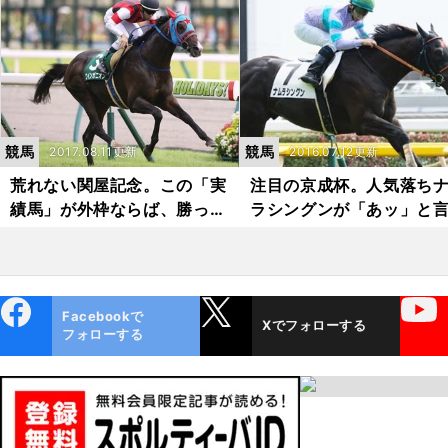
競馬
競馬
2017.08.11更新
2016.07.12更新
荒れない関屋記念。この「実
注目の京成杯。人気落ち
績馬」が外枠ならば、勝った
ラシングンが「あッ」と
も同然
せる
ebo
X
YouTube
Facebookで
Xでフォローする
ok
フォローする