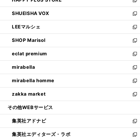
ド
ィ
い
新
ウ
ン
ウ
し
SHUEISHA VOX
で
ド
ィ
い
新
開
ウ
ン
ウ
し
LEEマルシェ
く
で
ド
ィ
い
新
開
ウ
ン
ウ
し
SHOP Marisol
く
で
ド
ィ
い
新
開
ウ
ン
ウ
し
eclat premium
く
で
ド
ィ
い
新
開
ウ
ン
ウ
し
mirabella
く
で
ド
ィ
い
新
開
ウ
ン
ウ
し
mirabella homme
く
で
ド
ィ
い
新
開
ウ
ン
ウ
し
zakka market
く
で
ド
ィ
い
新
開
ウ
ン
ウ
し
その他WEBサービス
く
で
ド
ィ
い
開
ウ
ン
ウ
集英社アドナビ
く
で
ド
ィ
新
開
ウ
ン
し
集英社エディターズ・ラボ
く
で
ド
い
新