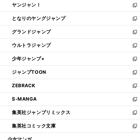
ヤンジャン！
く
で
ィ
い
新
開
ン
ウ
し
となりのヤングジャンプ
く
ド
ィ
い
新
ウ
ン
ウ
し
グランドジャンプ
で
ド
ィ
い
新
開
ウ
ン
ウ
し
ウルトラジャンプ
く
で
ド
ィ
い
新
開
ウ
ン
ウ
し
少年ジャンプ+
く
で
ド
ィ
い
新
開
ウ
ン
ウ
し
ジャンプTOON
く
で
ド
ィ
い
新
開
ウ
ン
ウ
し
ZEBRACK
く
で
ド
ィ
い
新
開
ウ
ン
ウ
し
S-MANGA
く
で
ド
ィ
い
新
開
ウ
ン
ウ
し
集英社ジャンプリミックス
く
で
ド
ィ
い
新
開
ウ
ン
ウ
し
集英社コミック文庫
く
で
ド
ィ
い
新
開
ウ
ン
ウ
し
少女マンガ
く
で
ド