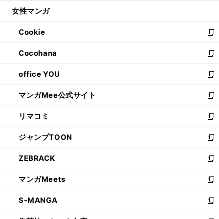
開
ウ
ン
ウ
し
女性マンガ
く
で
ド
ィ
い
開
ウ
ン
ウ
Cookie
く
で
ド
ィ
新
開
ウ
ン
し
Cocohana
く
で
ド
い
新
開
ウ
ウ
し
office YOU
く
で
ィ
い
新
開
ン
ウ
し
マンガMee公式サイト
く
ド
ィ
い
新
ウ
ン
ウ
し
リマコミ
で
ド
ィ
い
新
開
ウ
ン
ウ
し
ジャンプTOON
く
で
ド
ィ
い
新
開
ウ
ン
ウ
し
ZEBRACK
く
で
ド
ィ
い
新
開
ウ
ン
ウ
し
マンガMeets
く
で
ド
ィ
い
新
開
ウ
ン
ウ
し
S-MANGA
く
で
ド
ィ
い
新
開
ウ
ン
ウ
し