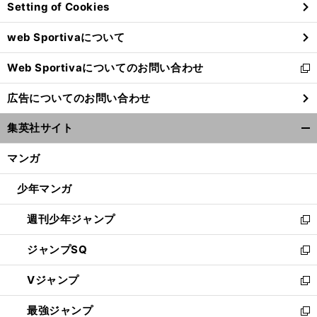
Setting of Cookies
ド
ウ
web Sportivaについて
で
開
Web Sportivaについてのお問い合わせ
く
新
し
広告についてのお問い合わせ
い
ウ
集英社サイト
ィ
開
ン
く/
マンガ
ド
閉
ウ
じ
少年マンガ
で
る
開
週刊少年ジャンプ
く
新
し
ジャンプSQ
い
新
ウ
し
Vジャンプ
ィ
い
新
ン
ウ
し
最強ジャンプ
ド
ィ
い
新