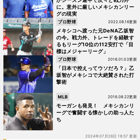
がシーズン途中で次々と戦力外
に。意外に厳しいメキシカンリー
グの現実
プロ野球
2022.08.16更新
メキシコへ渡った元DeNA乙坂智
の今。戦力外、トレードを経験す
るもリーグ10位の112安打で「目
標はメジャーリーグ」
プロ野球
2018.01.03更新
「日本で控えってウソだろ？」乙
坂智がメキシコで大絶賛された打
撃術
MLB
2016.08.22更新
モーガンも発見！ メキシカンリ
ーグで奮闘する懐かしの助っ人た
ち
2024年07月26日 18:57 更新