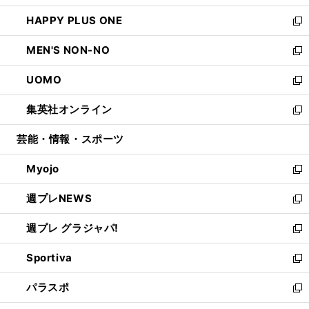
開
ウ
ン
ウ
し
HAPPY PLUS ONE
く
で
ド
ィ
い
新
開
ウ
ン
ウ
し
MEN'S NON-NO
く
で
ド
ィ
い
新
開
ウ
ン
ウ
し
UOMO
く
で
ド
ィ
い
新
開
ウ
ン
ウ
し
集英社オンライン
く
で
ド
ィ
い
新
開
ウ
ン
ウ
し
芸能・情報・スポーツ
く
で
ド
ィ
い
開
ウ
ン
ウ
Myojo
く
で
ド
ィ
新
開
ウ
ン
し
週プレNEWS
く
で
ド
い
新
開
ウ
ウ
し
週プレ グラジャパ!
く
で
ィ
い
新
開
ン
ウ
し
Sportiva
く
ド
ィ
い
新
ウ
ン
ウ
し
パラスポ
で
ド
ィ
い
新
開
ウ
ン
ウ
し