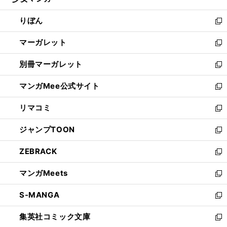
ィ
い
開
ウ
ン
ウ
りぼん
く
で
ド
ィ
新
開
ウ
ン
し
マーガレット
く
で
ド
い
新
開
ウ
ウ
し
別冊マーガレット
く
で
ィ
い
新
開
ン
ウ
し
マンガMee公式サイト
く
ド
ィ
い
新
ウ
ン
ウ
し
リマコミ
で
ド
ィ
い
新
開
ウ
ン
ウ
し
ジャンプTOON
く
で
ド
ィ
い
新
開
ウ
ン
ウ
し
ZEBRACK
く
で
ド
ィ
い
新
開
ウ
ン
ウ
し
マンガMeets
く
で
ド
ィ
い
新
開
ウ
ン
ウ
し
S-MANGA
く
で
ド
ィ
い
新
開
ウ
ン
ウ
し
集英社コミック文庫
く
で
ド
ィ
い
新