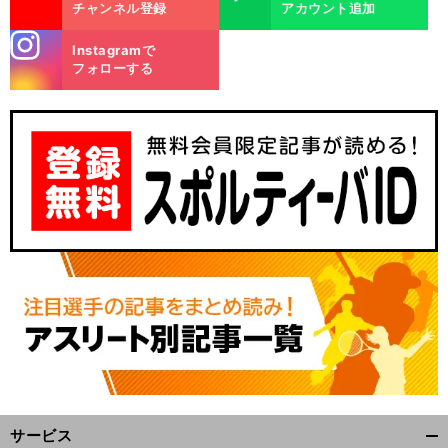
チャンネル登録
アカウント追加
stagra
Instagramで
m
フォローする
サービス
開