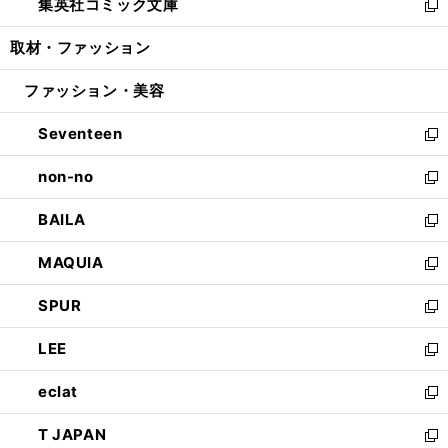
集英社コミック文庫
く
で
ド
ィ
い
新
開
ウ
ン
ウ
し
取材・ファッション
く
で
ド
ィ
い
開
ウ
ン
ウ
ファッション・美容
く
で
ド
ィ
開
ウ
ン
Seventeen
く
で
ド
新
開
ウ
し
non-no
く
で
い
新
開
ウ
し
BAILA
く
ィ
い
新
ン
ウ
し
MAQUIA
ド
ィ
い
新
ウ
ン
ウ
し
SPUR
で
ド
ィ
い
新
開
ウ
ン
ウ
し
LEE
く
で
ド
ィ
い
新
開
ウ
ン
ウ
し
eclat
く
で
ド
ィ
い
新
開
ウ
ン
ウ
し
T JAPAN
く
で
ド
ィ
い
新