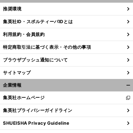
く/
推奨環境
閉
じ
集英社ID・スポルティーバIDとは
る
利用規約・会員規約
特定商取引法に基づく表示・その他の事項
ブラウザプッシュ通知について
サイトマップ
企業情報
開
く/
集英社ホームページ
新
閉
し
じ
集英社プライバシーガイドライン
い
る
ウ
SHUEISHA Privacy Guideline
ィ
ン