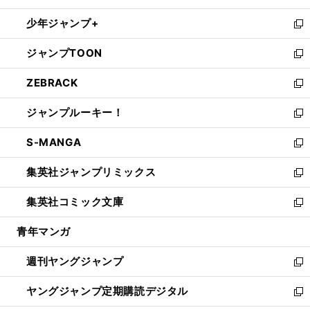
ウ
ン
ウ
し
少年ジャンプ+
で
ド
ィ
い
新
開
ウ
ン
ウ
し
ジャンプTOON
く
で
ド
ィ
い
新
開
ウ
ン
ウ
し
ZEBRACK
く
で
ド
ィ
い
新
開
ウ
ン
ウ
し
ジャンプルーキー！
く
で
ド
ィ
い
新
開
ウ
ン
ウ
し
S-MANGA
く
で
ド
ィ
い
新
開
ウ
ン
ウ
し
集英社ジャンプリミックス
く
で
ド
ィ
い
新
開
ウ
ン
ウ
し
集英社コミック文庫
く
で
ド
ィ
い
新
開
ウ
ン
ウ
し
青年マンガ
く
で
ド
ィ
い
開
ウ
ン
ウ
週刊ヤングジャンプ
く
で
ド
ィ
新
開
ウ
ン
し
ヤングジャンプ定期購読デジタル
く
で
ド
い
新
開
ウ
ウ
し