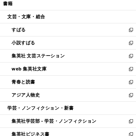
書籍
く
で
ド
ィ
い
開
ウ
ン
ウ
文芸・文庫・総合
く
で
ド
ィ
開
ウ
ン
すばる
く
で
ド
新
開
ウ
し
小説すばる
く
で
い
新
開
ウ
し
集英社 文芸ステーション
く
ィ
い
新
ン
ウ
し
web 集英社文庫
ド
ィ
い
新
ウ
ン
ウ
し
青春と読書
で
ド
ィ
い
新
開
ウ
ン
ウ
し
アジア人物史
く
で
ド
ィ
い
新
開
ウ
ン
ウ
し
学芸・ノンフィクション・新書
く
で
ド
ィ
い
開
ウ
ン
ウ
集英社学芸部 - 学芸・ノンフィクション
く
で
ド
ィ
新
開
ウ
ン
し
集英社ビジネス書
く
で
ド
い
新