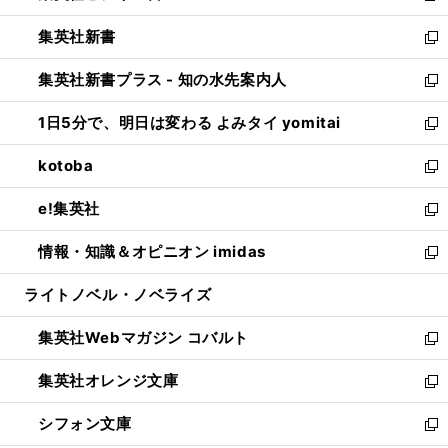
開
ウ
ウ
し
集英社新書
く
で
ィ
い
新
開
ン
ウ
し
集英社新書プラス - 知の水先案内人
く
ド
ィ
い
新
ウ
ン
ウ
し
1日5分で、明日は変わる よみタイ yomitai
で
ド
ィ
い
新
開
ウ
ン
ウ
し
kotoba
く
で
ド
ィ
い
新
開
ウ
ン
ウ
し
e!集英社
く
で
ド
ィ
い
新
開
ウ
ン
ウ
し
情報・知識＆オピニオン imidas
く
で
ド
ィ
い
新
開
ウ
ン
ウ
し
ライトノベル・ノベライズ
く
で
ド
ィ
い
開
ウ
ン
ウ
集英社Webマガジン コバルト
く
で
ド
ィ
新
開
ウ
ン
し
集英社オレンジ文庫
く
で
ド
い
新
開
ウ
ウ
し
シフォン文庫
く
で
ィ
い
新
開
ン