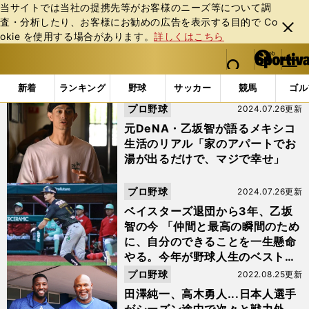
当サイトでは当社の提携先等がお客様のニーズ等について調
査・分析したり、お客様にお勧めの広告を表⽰する⽬的で Co
閉じ
okie を使⽤する場合があります。
詳しくはこちら
る
マイペ
web Sportiva (webスポルティーバ)
検索
メニュ
we
ー
「#メキシカンリーグ」の最新ニュース・ 情報
b
ジ
新着
ランキング
野球
サッカー
競馬
ゴル
ス
プロ野球
2024.07.26更新
ポ
ル
元DeNA・乙坂智が語るメキシコ
テ
生活のリアル「家のアパートでお
ィ
湯が出るだけで、マジで幸せ」
ー
バ
プロ野球
2024.07.26更新
ベイスターズ退団から3年、乙坂
智の今 「仲間と最高の瞬間のため
に、自分のできることを一生懸命
やる。今年が野球人生のベストシ
ーズン」
プロ野球
2022.08.25更新
田澤純一、高木勇人...日本人選手