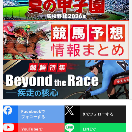
cebo
X
Facebookで
Xでフォローする
ok
フォローする
uTube
LINE
YouTubeで
LINEで