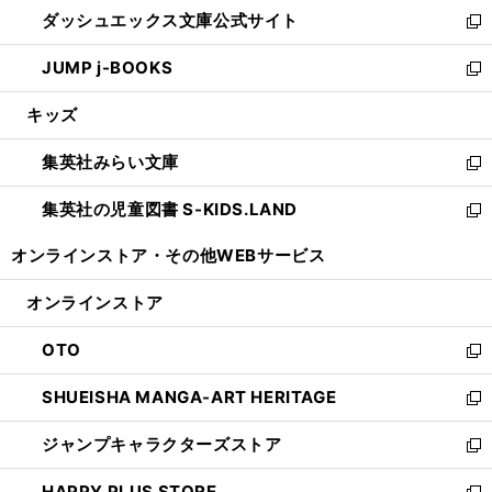
ウ
し
ダッシュエックス文庫公式サイト
く
ド
ィ
い
新
ウ
ン
ウ
し
JUMP j-BOOKS
で
ド
ィ
い
新
開
ウ
ン
ウ
し
キッズ
く
で
ド
ィ
い
開
ウ
ン
ウ
集英社みらい文庫
く
で
ド
ィ
新
開
ウ
ン
し
集英社の児童図書 S-KIDS.LAND
く
で
ド
い
新
開
ウ
ウ
し
オンラインストア・
その他WEBサービス
く
で
ィ
い
開
ン
ウ
オンラインストア
く
ド
ィ
ウ
ン
OTO
で
ド
新
開
ウ
し
SHUEISHA MANGA-ART HERITAGE
く
で
い
新
開
ウ
し
ジャンプキャラクターズストア
く
ィ
い
新
ン
ウ
し
HAPPY PLUS STORE