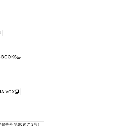
ィ
ィ
で
で
ン
ン
開
開
ド
ド
く
く
ウ
ウ
で
で
開
開
く
く
し
い
ウ
j-BOOKS
新
ィ
し
ン
い
ド
ウ
ウ
ィ
で
ン
HA VOX
開
新
ド
く
し
ウ
い
で
ウ
開
ィ
く
号 第6091713号）
ン
ド