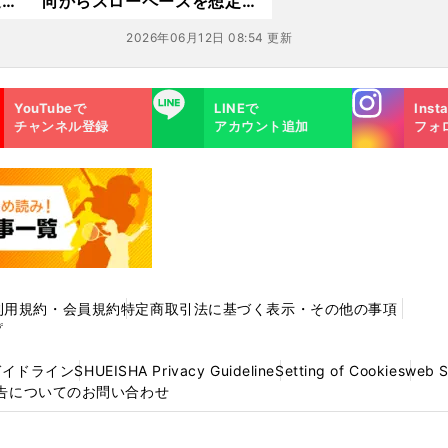
過去
向からスローペースを想定
馬２
注意すべきは機動力ある逃げ
2026年06月12日 08:54 更新
馬
Instagra
LINE
YouTubeで
LINEで
Inst
m
チャンネル登録
アカウント追加
フォ
利用規約・会員規約
特定商取引法に基づく表示・その他の事項
プ
ガイドライン
SHUEISHA Privacy Guideline
Setting of Cookies
web 
告についてのお問い合わせ