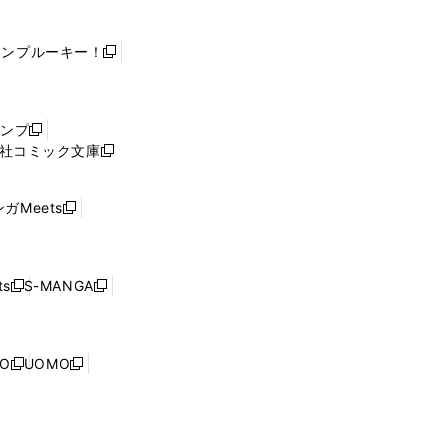
ャンプルーキー！
新
し
い
ウ
ャンプ
新
ィ
社コミック文庫
し
新
ン
い
し
ド
ウ
い
ウ
ガMeets
新
ィ
ウ
で
し
ン
ィ
開
い
ド
ン
く
ウ
ウ
ド
s
S-MANGA
新
新
ィ
で
ウ
し
し
ン
開
で
い
い
ド
く
開
ウ
ウ
ウ
NO
UOMO
く
新
新
ィ
ィ
で
し
し
ン
ン
開
い
い
ド
ド
く
ウ
ウ
ウ
ウ