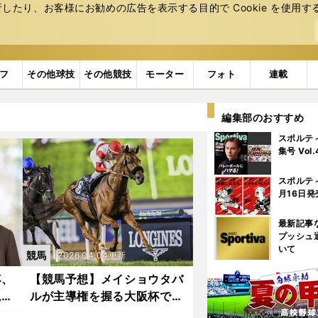
たり、お客様にお勧めの広告を表⽰する⽬的で Cookie を使⽤す
フ
その他球技
その他競技
モーター
フォト
連載
編集部のおすすめ
スポルテ
集号 Vol
スポルテ
月16日発
最新記事
プッシュ
いて
競馬
2026.04.04更新
杯、
【競馬予想】メイショウタバ
視し
ルが主導権を握る大阪杯で人
予想
気薄の台頭は微妙 勝ち負け