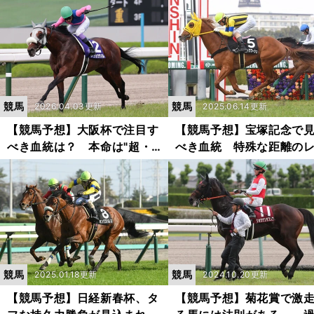
２頭をピックアップ
印」
競馬
競馬
2026.04.03更新
2025.06.14更新
【競馬予想】大阪杯で注目す
【競馬予想】宝塚記念で
べき血統は？ 本命は"超・
べき血統 特殊な距離の
阪神巧者"の血を受け継ぐ５
スに「穴」をあけそうな
歳馬
をピックアップ
競馬
競馬
2025.01.18更新
2024.10.20更新
【競馬予想】日経新春杯、タ
【競馬予想】菊花賞で激