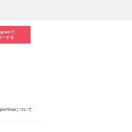
agramで
ローする
Sportivaについて