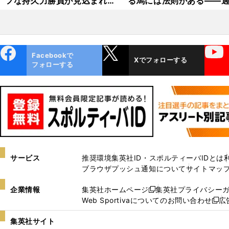
フな持久力勝負が見込まれる
る馬には法則がある――
一戦にあって不気味な「関東
10年の傾向から導いた穴
馬」
頭
ebo
X
YouTube
Facebookで
Xでフォローする
ok
フォローする
サービス
推奨環境
集英社ID・スポルティーバIDとは
ブラウザプッシュ通知について
サイトマッ
企業情報
集英社ホームページ
集英社プライバシー
新
Web Sportivaについてのお問い合わせ
広
し
新
い
し
集英社サイト
ウ
い