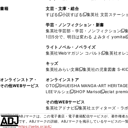
ィ
ウ
ィ
ィ
ィ
で
ウ
で
で
し
し
ン
ィ
ン
ン
ン
書籍
文芸・文庫・総合
開
で
開
開
い
い
ド
ン
ド
ド
ド
すばる
小説すばる
集英社 文芸ステーシ
く
開
く
く
新
新
ウ
ウ
ウ
ド
ウ
ウ
ウ
く
し
し
ィ
ィ
学芸・ノンフィクション・新書
で
ウ
で
で
で
い
い
ン
ン
集英社学芸部 - 学芸・ノンフィクション
開
で
開
開
開
新
ウ
ウ
ド
ド
1日5分で、明日は変わる よみタイ yomitai
く
開
く
く
く
し
新
ィ
ィ
ウ
ウ
く
い
ン
ン
ライトノベル・ノベライズ
で
で
ウ
ド
ド
集英社Webマガジン コバルト
集英社オレ
開
開
新
ィ
ウ
ウ
く
く
し
ン
キッズ
で
で
い
ド
集英社みらい文庫
集英社の児童図書 S-KID
開
開
新
ウ
ウ
く
く
し
ィ
オンラインストア・
オンラインストア
で
い
ン
その他WEBサービス
OTO
SHUEISHA MANGA-ART HERITAGE
開
新
ウ
ド
LEEマルシェ
SHOP Marisol
eclat prem
く
し
新
新
ィ
ウ
い
し
し
ン
その他WEBサービス
で
ウ
い
い
ド
集英社アドナビ
集英社エディターズ・ラ
開
新
ィ
ウ
ウ
ウ
く
し
ABJマークは、この電子書店・電子書籍配信サービスが、著作権者か
ン
ィ
ィ
で
い
です。ABJマークの詳細、ABJマークを掲示しているサービスの一
ド
ン
ン
開
https://aebs.or.jp/
ウ
新