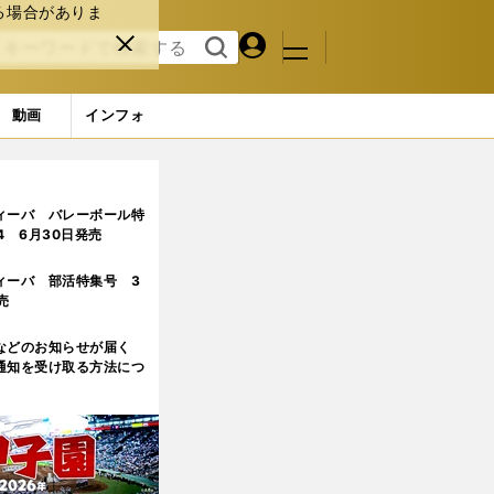
る場合がありま
マイペ
閉じ
検索
メニュ
ー
る
す
ジ
る
動画
インフォ
ィーバ バレーボール特
.4 6月30日発売
ィーバ 部活特集号 3
売
などのお知らせが届く
通知を受け取る方法につ