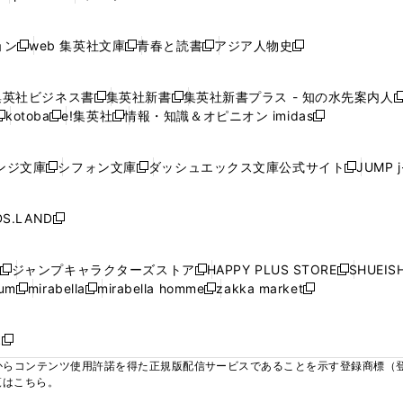
ィ
ィ
ィ
ィ
ィ
で
で
で
で
し
し
し
ン
ン
ン
ン
ン
開
開
開
開
い
い
い
ド
ド
ド
ド
ド
ョン
web 集英社文庫
青春と読書
アジア人物史
く
く
く
く
新
新
新
新
ウ
ウ
ウ
ウ
ウ
ウ
ウ
ウ
し
し
し
し
ィ
ィ
ィ
で
で
で
で
で
い
い
い
い
ン
ン
ン
集英社ビジネス書
集英社新書
集英社新書プラス - 知の水先案内人
開
開
開
開
開
新
新
新
ウ
ウ
ウ
ウ
ド
ド
ド
kotoba
e!集英社
情報・知識＆オピニオン imidas
く
く
く
く
く
新
し
新
し
新
ィ
ィ
ィ
ィ
ウ
ウ
ウ
し
し
い
し
い
し
ン
ン
ン
ン
で
で
で
い
い
ウ
い
ウ
い
ド
ド
ド
ド
ンジ文庫
シフォン文庫
ダッシュエックス文庫公式サイト
JUMP 
開
開
開
新
新
新
ウ
ウ
ィ
ウ
ィ
ウ
ウ
ウ
ウ
ウ
く
く
く
し
し
し
ィ
ィ
ン
ィ
ン
ィ
で
で
で
で
い
い
い
ン
ン
ド
ン
ド
ン
S.LAND
開
開
開
開
新
ウ
ウ
ウ
ド
ド
ウ
ド
ウ
ド
く
く
く
く
し
ィ
ィ
ィ
ウ
ウ
で
ウ
で
ウ
い
ン
ン
ン
ジャンプキャラクターズストア
HAPPY PLUS STORE
SHUEIS
で
で
開
で
開
で
新
新
新
ウ
ド
ド
ド
ium
mirabella
mirabella homme
zakka market
開
開
く
開
く
開
し
新
新
新
し
新
し
ィ
ウ
ウ
ウ
く
く
く
く
い
し
し
い
し
し
い
ン
で
で
で
ウ
い
い
ウ
い
い
ウ
ド
ボ
開
開
開
新
ィ
ウ
ウ
ィ
ウ
ウ
ィ
ウ
く
く
く
し
らコンテンツ使用許諾を得た正規版配信サービスであることを示す登録商標（登録番
ン
ィ
ィ
ン
ィ
ィ
ン
で
い
覧はこちら。
ド
ン
ン
ド
ン
ン
ド
開
ウ