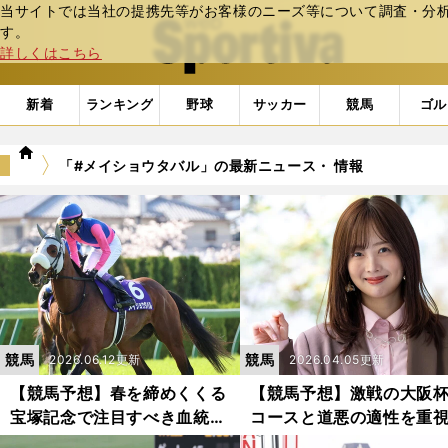
当サイトでは当社の提携先等がお客様のニーズ等について調査・分析し
web Sportiva (webスポルティーバ)
す。
詳しくはこちら
新着
ランキング
野球
サッカー
競馬
ゴル
we
「#メイショウタバル」の最新ニュース・ 情報
b
ス
ポ
ル
テ
ィ
ー
バ
競馬
競馬
2026.06.12更新
2026.04.05更新
【競馬予想】春を締めくくる
【競馬予想】激戦の大阪
宝塚記念で注目すべき血統
コースと道悪の適性を重
は？ コース、距離の相性で
た美人勝負師の豪胆な「