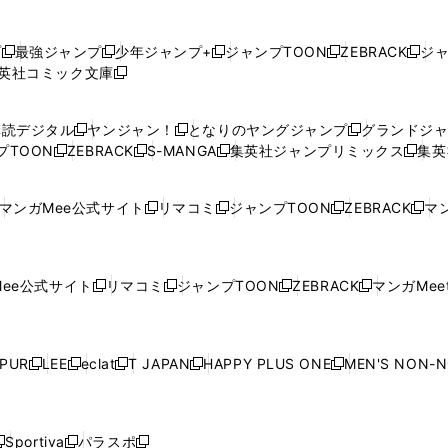
プ
最強ジャンプ
少年ジャンプ+
ジャンプTOON
ZEBRACK
ジ
新
新
新
新
新
英社コミック文庫
し
新
し
し
し
し
い
い
し
い
い
い
ウ
ウ
い
ウ
ウ
ウ
購読デジタル
ヤンジャン！
となりのヤングジャンプ
グランドジ
新
新
新
ィ
ィ
ウ
ィ
ィ
ィ
プTOON
ZEBRACK
S-MANGA
集英社ジャンプリミックス
集英
新
し
新
し
新
し
新
ン
ン
ィ
ン
ン
ン
し
い
し
い
し
い
し
ド
ド
ン
ド
ド
ド
い
ウ
い
ウ
い
ウ
い
ウ
ウ
ド
ウ
ウ
ウ
マンガMee公式サイト
リマコミ
ジャンプTOON
ZEBRACK
マン
新
新
新
新
ウ
ィ
ウ
ィ
ウ
ィ
ウ
で
で
ウ
で
で
で
し
し
し
し
し
ィ
ン
ィ
ン
ィ
ン
ィ
開
開
で
開
開
開
い
い
い
い
い
ン
ド
ン
ド
ン
ド
ン
く
く
開
く
く
く
ウ
ウ
ウ
ウ
ウ
ド
ウ
ド
ウ
ド
ウ
ド
ee公式サイト
リマコミ
ジャンプTOON
ZEBRACK
マンガMeet
く
新
新
新
新
ィ
ィ
ィ
ィ
ィ
ウ
で
ウ
で
ウ
で
ウ
し
し
し
し
ン
ン
ン
ン
ン
で
開
で
開
で
開
で
い
い
い
い
ド
ド
ド
ド
ド
開
く
開
く
開
く
開
ウ
ウ
ウ
ウ
ウ
ウ
ウ
ウ
ウ
PUR
LEE
eclat
T JAPAN
HAPPY PLUS ONE
MEN'S NON-
く
く
く
く
新
新
新
新
新
ィ
ィ
ィ
ィ
で
で
で
で
で
し
し
し
し
し
ン
ン
ン
ン
開
開
開
開
開
い
い
い
い
い
ド
ド
ド
ド
く
く
く
く
く
ウ
ウ
ウ
ウ
ウ
ウ
ウ
ウ
ウ
Sportiva
パラスポ
新
新