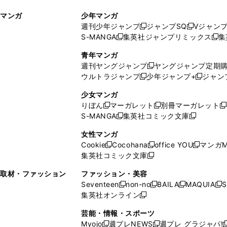
ィ
ウ
マンガ
少年マンガ
ン
ィ
週刊少年ジャンプ
ジャンプSQ
Vジャン
ド
ン
新
新
S-MANGA
集英社ジャンプリミックス
集
ウ
ド
新
し
し
新
で
ウ
し
い
い
し
青年マンガ
開
で
い
ウ
ウ
い
週刊ヤングジャンプ
ヤングジャンプ定期
新
く
開
ウ
ィ
ィ
ウ
ウルトラジャンプ
少年ジャンプ+
ジャン
新
し
新
く
ィ
ン
ン
ィ
し
い
し
ン
ド
ド
ン
少女マンガ
い
ウ
い
ド
ウ
ウ
ド
りぼん
マーガレット
別冊マーガレット
新
新
新
ウ
ィ
ウ
ウ
で
で
ウ
S-MANGA
集英社コミック文庫
し
新
し
新
ィ
ン
ィ
で
開
開
で
い
し
い
し
ン
ド
ン
女性マンガ
開
く
く
開
ウ
い
ウ
い
ド
ウ
ド
Cookie
Cocohana
office YOU
マンガM
く
く
新
新
新
ィ
ウ
ィ
ウ
ウ
で
ウ
集英社コミック文庫
し
新
し
し
ン
ィ
ン
ィ
で
開
で
い
し
い
い
ド
ン
ド
ン
取材・ファッション
ファッション・美容
開
く
開
ウ
い
ウ
ウ
ウ
ド
ウ
ド
Seventeen
non-no
BAILA
MAQUIA
S
く
く
新
新
新
新
ィ
ウ
ィ
ィ
で
ウ
で
ウ
集英社オンライン
し
新
し
し
し
ン
ィ
ン
ン
開
で
開
で
い
し
い
い
い
ド
ン
ド
ド
芸能・情報・スポーツ
く
開
く
開
ウ
い
ウ
ウ
ウ
ウ
ド
ウ
ウ
Myojo
週プレNEWS
週プレ グラジャパ!
く
く
新
新
新