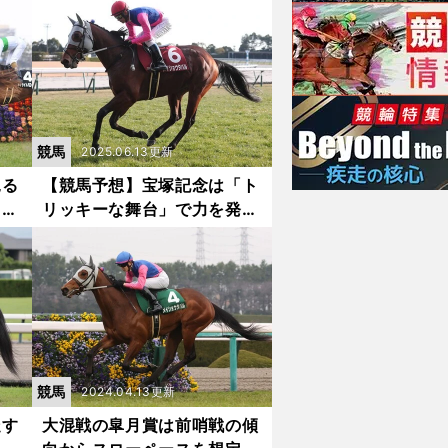
が見込めるのは状態抜群の実
力馬２頭
競馬
2025.06.13更新
見る
【競馬予想】宝塚記念は「ト
レー
リッキーな舞台」で力を発揮
２頭
しそうな伏兵２頭が高配当を
演出か
競馬
2024.04.13更新
走す
大混戦の皐月賞は前哨戦の傾