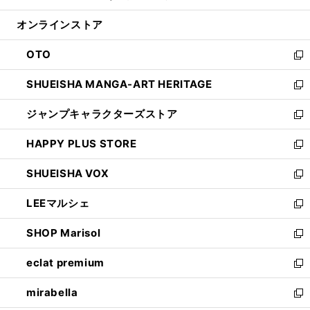
開
ン
ウ
オンラインストア
く
ド
ィ
ウ
ン
OTO
で
ド
新
開
ウ
し
SHUEISHA MANGA-ART HERITAGE
く
で
い
新
開
ウ
し
ジャンプキャラクターズストア
く
ィ
い
新
ン
ウ
し
HAPPY PLUS STORE
ド
ィ
い
新
ウ
ン
ウ
し
SHUEISHA VOX
で
ド
ィ
い
新
開
ウ
ン
ウ
し
LEEマルシェ
く
で
ド
ィ
い
新
開
ウ
ン
ウ
し
SHOP Marisol
く
で
ド
ィ
い
新
開
ウ
ン
ウ
し
eclat premium
く
で
ド
ィ
い
新
開
ウ
ン
ウ
し
mirabella
く
で
ド
ィ
い
新
開
ウ
ン
ウ