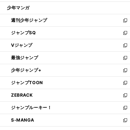
ウ
じ
少年マンガ
で
る
開
週刊少年ジャンプ
く
新
し
ジャンプSQ
い
新
ウ
し
Vジャンプ
ィ
い
新
ン
ウ
し
最強ジャンプ
ド
ィ
い
新
ウ
ン
ウ
し
少年ジャンプ+
で
ド
ィ
い
新
開
ウ
ン
ウ
し
ジャンプTOON
く
で
ド
ィ
い
新
開
ウ
ン
ウ
し
ZEBRACK
く
で
ド
ィ
い
新
開
ウ
ン
ウ
し
ジャンプルーキー！
く
で
ド
ィ
い
新
開
ウ
ン
ウ
し
S-MANGA
く
で
ド
ィ
い
新
開
ウ
ン
ウ
し