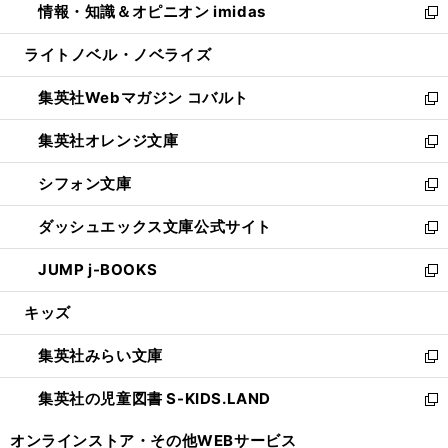
情報・知識＆オピニオン imidas
く
で
ド
ィ
い
新
開
ウ
ン
ウ
し
ライトノベル・ノベライズ
く
で
ド
ィ
い
開
ウ
ン
ウ
集英社Webマガジン コバルト
く
で
ド
ィ
新
開
ウ
ン
し
集英社オレンジ文庫
く
で
ド
い
新
開
ウ
ウ
し
シフォン文庫
く
で
ィ
い
新
開
ン
ウ
し
ダッシュエックス文庫公式サイト
く
ド
ィ
い
新
ウ
ン
ウ
し
JUMP j-BOOKS
で
ド
ィ
い
新
開
ウ
ン
ウ
し
キッズ
く
で
ド
ィ
い
開
ウ
ン
ウ
集英社みらい文庫
く
で
ド
ィ
新
開
ウ
ン
し
集英社の児童図書 S-KIDS.LAND
く
で
ド
い
新
開
ウ
ウ
し
オンラインストア・
その他WEBサービス
く
で
ィ
い