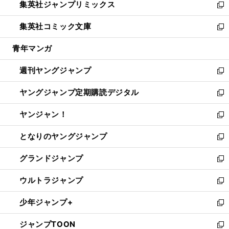
集英社ジャンプリミックス
く
で
ド
ィ
い
新
開
ウ
ン
ウ
し
集英社コミック文庫
く
で
ド
ィ
い
新
開
ウ
ン
ウ
し
青年マンガ
く
で
ド
ィ
い
開
ウ
ン
ウ
週刊ヤングジャンプ
く
で
ド
ィ
新
開
ウ
ン
し
ヤングジャンプ定期購読デジタル
く
で
ド
い
新
開
ウ
ウ
し
ヤンジャン！
く
で
ィ
い
新
開
ン
ウ
し
となりのヤングジャンプ
く
ド
ィ
い
新
ウ
ン
ウ
し
グランドジャンプ
で
ド
ィ
い
新
開
ウ
ン
ウ
し
ウルトラジャンプ
く
で
ド
ィ
い
新
開
ウ
ン
ウ
し
少年ジャンプ+
く
で
ド
ィ
い
新
開
ウ
ン
ウ
し
ジャンプTOON
く
で
ド
ィ
い
新