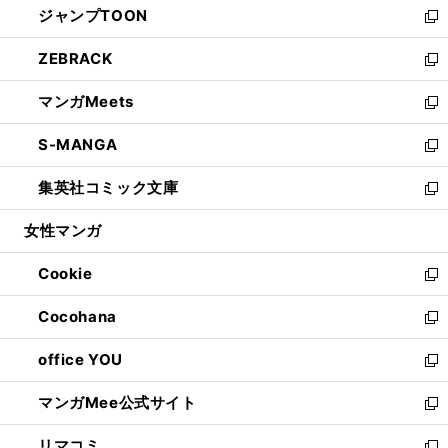
ジャンプTOON
く
で
ド
ィ
い
新
開
ウ
ン
ウ
し
ZEBRACK
く
で
ド
ィ
い
新
開
ウ
ン
ウ
し
マンガMeets
く
で
ド
ィ
い
新
開
ウ
ン
ウ
し
S-MANGA
く
で
ド
ィ
い
新
開
ウ
ン
ウ
し
集英社コミック文庫
く
で
ド
ィ
い
新
開
ウ
ン
ウ
し
女性マンガ
く
で
ド
ィ
い
開
ウ
ン
ウ
Cookie
く
で
ド
ィ
新
開
ウ
ン
し
Cocohana
く
で
ド
い
新
開
ウ
ウ
し
office YOU
く
で
ィ
い
新
開
ン
ウ
し
マンガMee公式サイト
く
ド
ィ
い
新
ウ
ン
ウ
し
リマコミ
で
ド