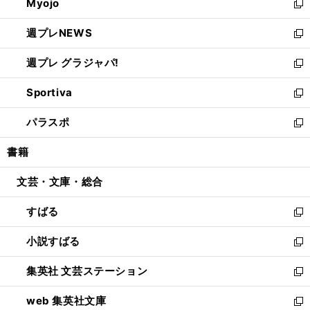
Myojo
く
で
ド
ィ
新
開
ウ
ン
し
週プレNEWS
く
で
ド
い
新
開
ウ
ウ
し
週プレ グラジャパ!
く
で
ィ
い
新
開
ン
ウ
し
Sportiva
く
ド
ィ
い
新
ウ
ン
ウ
し
パラスポ
で
ド
ィ
い
新
開
ウ
ン
ウ
し
書籍
く
で
ド
ィ
い
開
ウ
ン
ウ
文芸・文庫・総合
く
で
ド
ィ
開
ウ
ン
すばる
く
で
ド
新
開
ウ
し
小説すばる
く
で
い
新
開
ウ
し
集英社 文芸ステーション
く
ィ
い
新
ン
ウ
し
web 集英社文庫
ド
ィ
い
新