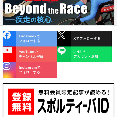
cebo
X
Facebookで
Xでフォローする
ok
フォローする
uTube
LINE
YouTubeで
LINEで
チャンネル登録
アカウント追加
stagra
Instagramで
m
フォローする