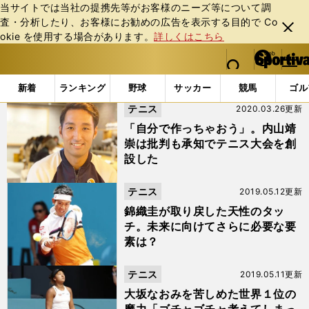
当サイトでは当社の提携先等がお客様のニーズ等について調
査・分析したり、お客様にお勧めの広告を表⽰する⽬的で Co
閉じ
okie を使⽤する場合があります。
詳しくはこちら
る
マイペ
web Sportiva (webスポルティーバ)
検索
メニュ
we
ー
「#マドリード・オープン」の最新ニュース・ 情報
b
ジ
新着
ランキング
野球
サッカー
競馬
ゴル
ス
テニス
2020.03.26更新
ポ
ル
「自分で作っちゃおう」。内山靖
テ
崇は批判も承知でテニス大会を創
ィ
設した
ー
バ
テニス
2019.05.12更新
錦織圭が取り戻した天性のタッ
チ。未来に向けてさらに必要な要
素は？
テニス
2019.05.11更新
大坂なおみを苦しめた世界１位の