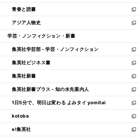
ウ
ン
ウ
し
青春と読書
で
ド
ィ
い
新
開
ウ
ン
ウ
し
アジア人物史
く
で
ド
ィ
い
新
開
ウ
ン
ウ
し
学芸・ノンフィクション・新書
く
で
ド
ィ
い
開
ウ
ン
ウ
集英社学芸部 - 学芸・ノンフィクション
く
で
ド
ィ
新
開
ウ
ン
し
集英社ビジネス書
く
で
ド
い
新
開
ウ
ウ
し
集英社新書
く
で
ィ
い
新
開
ン
ウ
し
集英社新書プラス - 知の水先案内人
く
ド
ィ
い
新
ウ
ン
ウ
し
1日5分で、明日は変わる よみタイ yomitai
で
ド
ィ
い
新
開
ウ
ン
ウ
し
kotoba
く
で
ド
ィ
い
新
開
ウ
ン
ウ
し
e!集英社
く
で
ド
ィ
い
新
開
ウ
ン
ウ
し