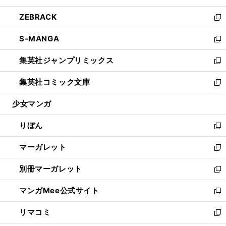
開
ウ
ン
ウ
し
ZEBRACK
く
で
ド
ィ
い
新
開
ウ
ン
ウ
し
S-MANGA
く
で
ド
ィ
い
新
開
ウ
ン
ウ
し
集英社ジャンプリミックス
く
で
ド
ィ
い
新
開
ウ
ン
ウ
し
集英社コミック文庫
く
で
ド
ィ
い
新
開
ウ
ン
ウ
し
少女マンガ
く
で
ド
ィ
い
開
ウ
ン
ウ
りぼん
く
で
ド
ィ
新
開
ウ
ン
し
マーガレット
く
で
ド
い
新
開
ウ
ウ
し
別冊マーガレット
く
で
ィ
い
新
開
ン
ウ
し
マンガMee公式サイト
く
ド
ィ
い
新
ウ
ン
ウ
し
リマコミ
で
ド
ィ
い
新
開
ウ
ン
ウ
し