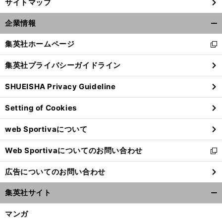
サイトマップ
企業情報
開
く/
集英社ホームページ
新
閉
し
じ
集英社プライバシーガイドライン
い
る
ウ
SHUEISHA Privacy Guideline
ィ
ン
Setting of Cookies
ド
ウ
web Sportivaについて
で
開
Web Sportivaについてのお問い合わせ
く
新
し
広告についてのお問い合わせ
い
ウ
集英社サイト
ィ
開
ン
く/
マンガ
ド
閉