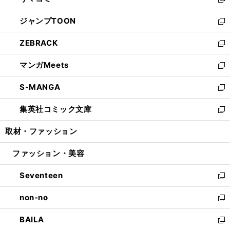
ィ
い
新
開
ウ
ン
ウ
し
ジャンプTOON
く
で
ド
ィ
い
新
開
ウ
ン
ウ
し
ZEBRACK
く
で
ド
ィ
い
新
開
ウ
ン
ウ
し
マンガMeets
く
で
ド
ィ
い
新
開
ウ
ン
ウ
し
S-MANGA
く
で
ド
ィ
い
新
開
ウ
ン
ウ
し
集英社コミック文庫
く
で
ド
ィ
い
新
開
ウ
ン
ウ
し
取材・ファッション
く
で
ド
ィ
い
開
ウ
ン
ウ
ファッション・美容
く
で
ド
ィ
開
ウ
ン
Seventeen
く
で
ド
新
開
ウ
し
non-no
く
で
い
新
開
ウ
し
BAILA
く
ィ
い
新