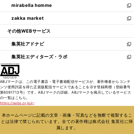
し
mirabella homme
く
で
ド
ィ
い
新
開
ウ
ン
ウ
し
zakka market
く
で
ド
ィ
い
新
開
ウ
ン
ウ
し
その他WEBサービス
く
で
ド
ィ
い
開
ウ
ン
ウ
集英社アドナビ
く
で
ド
ィ
新
開
ウ
ン
し
集英社エディターズ・ラボ
く
で
ド
い
新
開
ウ
ウ
し
く
で
ィ
い
開
ン
ウ
ABJマークは、この電子書店・電子書籍配信サービスが、著作権者からコンテ
く
ド
ィ
ンツ使用許諾を得た正規版配信サービスであることを示す登録商標（登録番号
ウ
ン
第6091713号）です。ABJマークの詳細、ABJマークを掲示しているサービス
で
ド
の一覧はこちら。
開
ウ
https://aebs.or.jp/
新
く
で
し
い
開
本ホームページに記載の文章・画像・写真などを無断で複製するこ
ウ
く
とは法律で禁じられています。全ての著作権は株式会社 集英社に帰
ィ
属します。
ン
ド