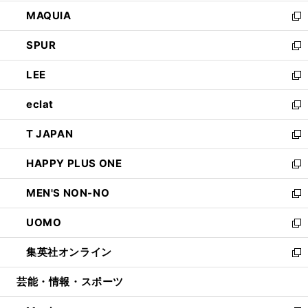
ン
ウ
し
MAQUIA
ド
ィ
い
新
ウ
ン
ウ
し
SPUR
で
ド
ィ
い
新
開
ウ
ン
ウ
し
LEE
く
で
ド
ィ
い
新
開
ウ
ン
ウ
し
eclat
く
で
ド
ィ
い
新
開
ウ
ン
ウ
し
T JAPAN
く
で
ド
ィ
い
新
開
ウ
ン
ウ
し
HAPPY PLUS ONE
く
で
ド
ィ
い
新
開
ウ
ン
ウ
し
MEN'S NON-NO
く
で
ド
ィ
い
新
開
ウ
ン
ウ
し
UOMO
く
で
ド
ィ
い
新
開
ウ
ン
ウ
し
集英社オンライン
く
で
ド
ィ
い
新
開
ウ
ン
ウ
し
芸能・情報・スポーツ
く
で
ド
ィ
い
開
ウ
ン
ウ