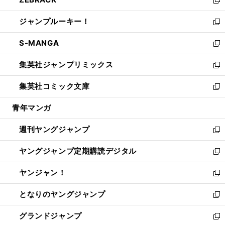
で
ド
ィ
い
新
開
ウ
ン
ウ
し
ジャンプルーキー！
く
で
ド
ィ
い
新
開
ウ
ン
ウ
し
S-MANGA
く
で
ド
ィ
い
新
開
ウ
ン
ウ
し
集英社ジャンプリミックス
く
で
ド
ィ
い
新
開
ウ
ン
ウ
し
集英社コミック文庫
く
で
ド
ィ
い
新
開
ウ
ン
ウ
し
青年マンガ
く
で
ド
ィ
い
開
ウ
ン
ウ
週刊ヤングジャンプ
く
で
ド
ィ
新
開
ウ
ン
し
ヤングジャンプ定期購読デジタル
く
で
ド
い
新
開
ウ
ウ
し
ヤンジャン！
く
で
ィ
い
新
開
ン
ウ
し
となりのヤングジャンプ
く
ド
ィ
い
新
ウ
ン
ウ
し
グランドジャンプ
で
ド
ィ
い
新