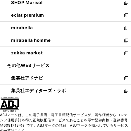
SHOP Marisol
く
で
ド
ィ
い
新
開
ウ
ン
ウ
し
eclat premium
く
で
ド
ィ
い
新
開
ウ
ン
ウ
し
mirabella
く
で
ド
ィ
い
新
開
ウ
ン
ウ
し
mirabella homme
く
で
ド
ィ
い
新
開
ウ
ン
ウ
し
zakka market
く
で
ド
ィ
い
新
開
ウ
ン
ウ
し
その他WEBサービス
く
で
ド
ィ
い
開
ウ
ン
ウ
集英社アドナビ
く
で
ド
ィ
新
開
ウ
ン
し
集英社エディターズ・ラボ
く
で
ド
い
新
開
ウ
ウ
し
く
で
ィ
い
開
ン
ウ
ABJマークは、この電子書店・電子書籍配信サービスが、著作権者からコンテ
く
ド
ィ
ンツ使用許諾を得た正規版配信サービスであることを示す登録商標（登録番号
ウ
ン
第6091713号）です。ABJマークの詳細、ABJマークを掲示しているサービス
で
ド
の一覧はこちら。