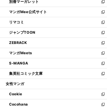
別冊マーガレット
く
で
ィ
い
新
開
ン
ウ
し
マンガMee公式サイト
く
ド
ィ
い
新
ウ
ン
ウ
し
リマコミ
で
ド
ィ
い
新
開
ウ
ン
ウ
し
ジャンプTOON
く
で
ド
ィ
い
新
開
ウ
ン
ウ
し
ZEBRACK
く
で
ド
ィ
い
新
開
ウ
ン
ウ
し
マンガMeets
く
で
ド
ィ
い
新
開
ウ
ン
ウ
し
S-MANGA
く
で
ド
ィ
い
新
開
ウ
ン
ウ
し
集英社コミック文庫
く
で
ド
ィ
い
新
開
ウ
ン
ウ
し
女性マンガ
く
で
ド
ィ
い
開
ウ
ン
ウ
Cookie
く
で
ド
ィ
新
開
ウ
ン
し
Cocohana
く
で
ド
い
新