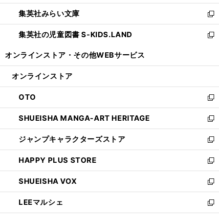
開
ウ
ン
ウ
集英社みらい文庫
く
で
ド
ィ
新
開
ウ
ン
し
集英社の児童図書 S-KIDS.LAND
く
で
ド
い
新
開
ウ
ウ
し
オンラインストア・
その他WEBサービス
く
で
ィ
い
開
ン
ウ
オンラインストア
く
ド
ィ
ウ
ン
OTO
で
ド
新
開
ウ
し
SHUEISHA MANGA-ART HERITAGE
く
で
い
新
開
ウ
し
ジャンプキャラクターズストア
く
ィ
い
新
ン
ウ
し
HAPPY PLUS STORE
ド
ィ
い
新
ウ
ン
ウ
し
SHUEISHA VOX
で
ド
ィ
い
新
開
ウ
ン
ウ
し
LEEマルシェ
く
で
ド
ィ
い
新
開
ウ
ン
ウ
し