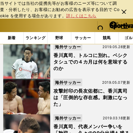
当サイトでは当社の提携先等がお客様のニーズ等について調
査・分析したり、お客様にお勧めの広告を表⽰する⽬的で Co
閉じ
okie を使⽤する場合があります。
詳しくはこちら
る
マイペ
web Sportiva (webスポルティーバ)
検索
メニュ
we
ー
「#ベシクタシュ」の最新ニュース・ 情報
b
ジ
新着
ランキング
野球
サッカー
競馬
ゴル
ス
海外サッカー
2019.05.28更新
ポ
ル
香川真司、トルコに別れ。ベシク
テ
タシュでの４カ月は何を意味する
ィ
のか
ー
バ
海外サッカー
2019.05.07更新
攻撃封印の長友佑都に、香川真司
は「圧倒的な存在感。刺激になっ
た」
海外サッカー
2019.03.18更新
香川真司、代表メンバー争いを