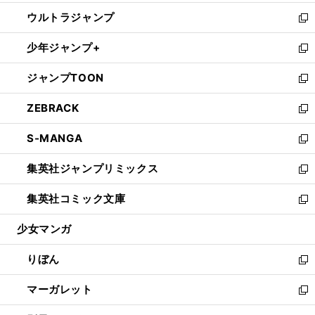
開
ウ
ン
ウ
し
ウルトラジャンプ
く
で
ド
ィ
い
新
開
ウ
ン
ウ
し
少年ジャンプ+
く
で
ド
ィ
い
新
開
ウ
ン
ウ
し
ジャンプTOON
く
で
ド
ィ
い
新
開
ウ
ン
ウ
し
ZEBRACK
く
で
ド
ィ
い
新
開
ウ
ン
ウ
し
S-MANGA
く
で
ド
ィ
い
新
開
ウ
ン
ウ
し
集英社ジャンプリミックス
く
で
ド
ィ
い
新
開
ウ
ン
ウ
し
集英社コミック文庫
く
で
ド
ィ
い
新
開
ウ
ン
ウ
し
少女マンガ
く
で
ド
ィ
い
開
ウ
ン
ウ
りぼん
く
で
ド
ィ
新
開
ウ
ン
し
マーガレット
く
で
ド
い
新
開
ウ
ウ
し