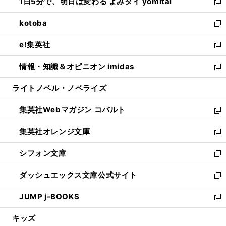
1日5分で、明日は変わる よみタイ yomitai
で
ド
ィ
い
新
開
ウ
ン
ウ
し
kotoba
く
で
ド
ィ
い
新
開
ウ
ン
ウ
し
e!集英社
く
で
ド
ィ
い
新
開
ウ
ン
ウ
し
情報・知識＆オピニオン imidas
く
で
ド
ィ
い
新
開
ウ
ン
ウ
し
ライトノベル・ノベライズ
く
で
ド
ィ
い
開
ウ
ン
ウ
集英社Webマガジン コバルト
く
で
ド
ィ
新
開
ウ
ン
し
集英社オレンジ文庫
く
で
ド
い
新
開
ウ
ウ
し
シフォン文庫
く
で
ィ
い
新
開
ン
ウ
し
ダッシュエックス文庫公式サイト
く
ド
ィ
い
新
ウ
ン
ウ
し
JUMP j-BOOKS
で
ド
ィ
い
新
開
ウ
ン
ウ
し
キッズ
く
で
ド
ィ
い