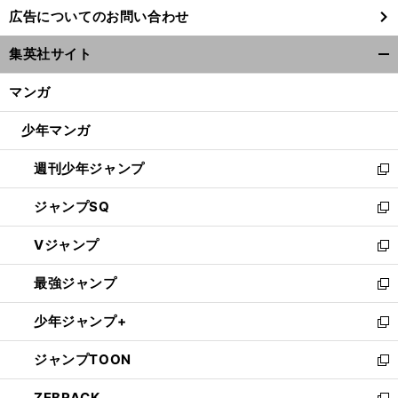
し
広告についてのお問い合わせ
い
ウ
集英社サイト
ィ
開
ン
く/
マンガ
ド
閉
ウ
じ
少年マンガ
で
る
開
週刊少年ジャンプ
く
新
し
ジャンプSQ
い
新
ウ
し
Vジャンプ
ィ
い
新
ン
ウ
し
最強ジャンプ
ド
ィ
い
新
ウ
ン
ウ
し
少年ジャンプ+
で
ド
ィ
い
新
開
ウ
ン
ウ
し
ジャンプTOON
く
で
ド
ィ
い
新
開
ウ
ン
ウ
し
ZEBRACK
く