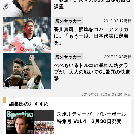
「歓迎」。久々の90分出場も残る
課題
海外サッカー
2019.03.12更新
香川真司、照準をコパ・アメリカ
に。「もう一度、日本代表に定着
を」
海外サッカー
2017.12.08更新
ぺぺもいるトルコの暴れん坊クラ
ブが、大人の戦いでCL驚異の快進
撃
2019年05月28日 08:20 更新
編集部のおすすめ
スポルティーバ バレーボール
特集号 Vol.4 6月30日発売