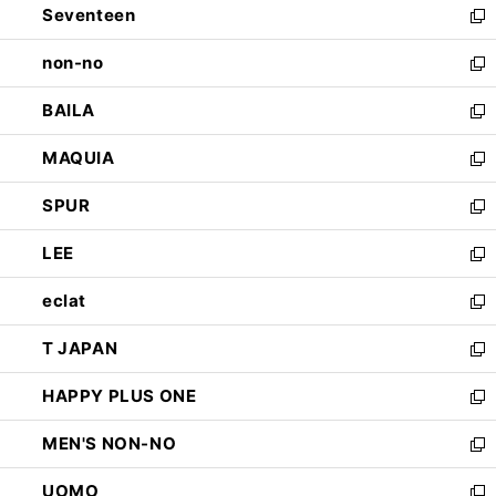
Seventeen
く
で
ド
新
開
ウ
し
non-no
く
で
い
新
開
ウ
し
BAILA
く
ィ
い
新
ン
ウ
し
MAQUIA
ド
ィ
い
新
ウ
ン
ウ
し
SPUR
で
ド
ィ
い
新
開
ウ
ン
ウ
し
LEE
く
で
ド
ィ
い
新
開
ウ
ン
ウ
し
eclat
く
で
ド
ィ
い
新
開
ウ
ン
ウ
し
T JAPAN
く
で
ド
ィ
い
新
開
ウ
ン
ウ
し
HAPPY PLUS ONE
く
で
ド
ィ
い
新
開
ウ
ン
ウ
し
MEN'S NON-NO
く
で
ド
ィ
い
新
開
ウ
ン
ウ
し
UOMO
く
で
ド
ィ
い