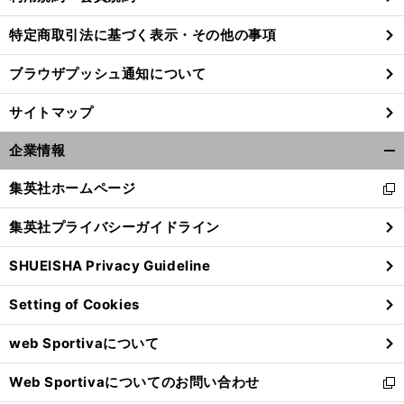
特定商取引法に基づく表示・その他の事項
ブラウザプッシュ通知について
サイトマップ
企業情報
開
く/
集英社ホームページ
新
閉
し
じ
集英社プライバシーガイドライン
い
る
ウ
SHUEISHA Privacy Guideline
ィ
ン
Setting of Cookies
ド
ウ
web Sportivaについて
で
開
Web Sportivaについてのお問い合わせ
く
新