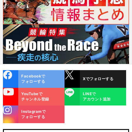
cebo
X
Facebookで
Xでフォローする
ok
フォローする
uTube
LINE
YouTubeで
LINEで
チャンネル登録
アカウント追加
stagra
Instagramで
m
フォローする