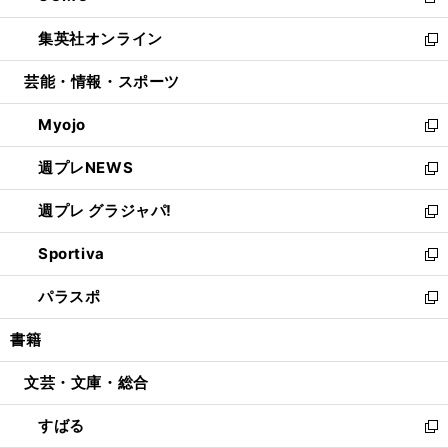
新
開
ウ
ン
ウ
し
集英社オンライン
く
で
ド
ィ
い
新
開
ウ
ン
ウ
し
芸能・情報・スポーツ
く
で
ド
ィ
い
開
ウ
ン
ウ
Myojo
く
で
ド
ィ
新
開
ウ
ン
し
週プレNEWS
く
で
ド
い
新
開
ウ
ウ
し
週プレ グラジャパ!
く
で
ィ
い
新
開
ン
ウ
し
Sportiva
く
ド
ィ
い
新
ウ
ン
ウ
し
パラスポ
で
ド
ィ
い
新
開
ウ
ン
ウ
し
書籍
く
で
ド
ィ
い
開
ウ
ン
ウ
文芸・文庫・総合
く
で
ド
ィ
開
ウ
ン
すばる
く
で
ド
新
開