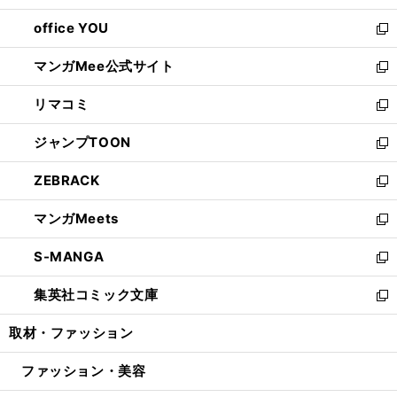
開
ウ
ウ
し
office YOU
く
で
ィ
い
新
開
ン
ウ
し
マンガMee公式サイト
く
ド
ィ
い
新
ウ
ン
ウ
し
リマコミ
で
ド
ィ
い
新
開
ウ
ン
ウ
し
ジャンプTOON
く
で
ド
ィ
い
新
開
ウ
ン
ウ
し
ZEBRACK
く
で
ド
ィ
い
新
開
ウ
ン
ウ
し
マンガMeets
く
で
ド
ィ
い
新
開
ウ
ン
ウ
し
S-MANGA
く
で
ド
ィ
い
新
開
ウ
ン
ウ
し
集英社コミック文庫
く
で
ド
ィ
い
新
開
ウ
ン
ウ
し
取材・ファッション
く
で
ド
ィ
い
開
ウ
ン
ウ
ファッション・美容
く
で
ド
ィ
開
ウ
ン