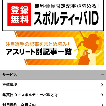
サービス
開
く/
推奨環境
閉
じ
集英社ID・スポルティーバIDとは
る
利用規約・会員規約