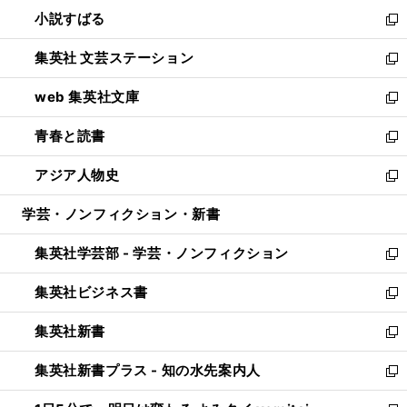
ウ
し
小説すばる
く
で
い
新
開
ウ
し
集英社 文芸ステーション
く
ィ
い
新
ン
ウ
し
web 集英社文庫
ド
ィ
い
新
ウ
ン
ウ
し
青春と読書
で
ド
ィ
い
新
開
ウ
ン
ウ
し
アジア人物史
く
で
ド
ィ
い
新
開
ウ
ン
ウ
し
学芸・ノンフィクション・新書
く
で
ド
ィ
い
開
ウ
ン
ウ
集英社学芸部 - 学芸・ノンフィクション
く
で
ド
ィ
新
開
ウ
ン
し
集英社ビジネス書
く
で
ド
い
新
開
ウ
ウ
し
集英社新書
く
で
ィ
い
新
開
ン
ウ
し
集英社新書プラス - 知の水先案内人
く
ド
ィ
い
新
ウ
ン
ウ
し